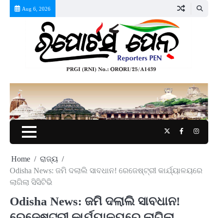
Skip
Aug 6, 2026
to
content
Twitter
Facebook
Instag
Home
ରାଜ୍ୟ
Odisha News: ଜମି ଦଲାଲି ସାବଧାନ! ରେଜେଷ୍ଟ୍ରୀ କାର୍ଯ୍ୟାଳୟରେ
ଲାଗିଲା ସିସିଟିଭି
Odisha News: ଜମି ଦଲାଲି ସାବଧାନ!
ରେଜେଷ୍ଟ୍ରୀ କାର୍ଯ୍ୟାଳୟରେ ଲାଗିଲା