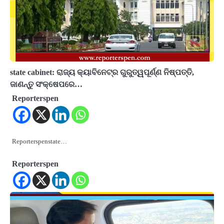
state cabinet: ରାଜ୍ୟ କ୍ୟାବିନେଟ୍‌ର ଗୁରୁତ୍ୱପୂର୍ଣ୍ଣ ନିଷ୍ପତ୍ତି,
ଜାଣନ୍ତୁ ସଂକ୍ଷେପରେ…
Reporterspen
Reporterspenstate…
Reporterspen