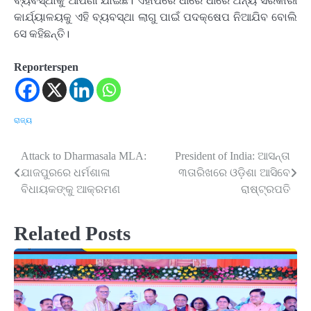
ବ୍ୟବସ୍ଥାକୁ ଆପଣା ଯାଇଛି। ଏହାପରେ ଧୀରେ ଧୀରେ ଅନ୍ୟ ସରକାରୀ
କାର୍ଯ୍ୟାଳୟକୁ ଏହି ବ୍ୟବସ୍ଥା ଲାଗୁ ପାଇଁ ପଦକ୍ଷେପ ନିଆଯିବ ବୋଲି
ସେ କହିଛନ୍ତି।
Reporterspen
ରାଜ୍ୟ
Attack to Dharmasala MLA:
President of India: ଆସନ୍ତା
Post
ଯାଜପୁରରେ ଧର୍ମଶାଳା
୩ତାରିଖରେ ଓଡ଼ିଶା ଆସିବେ
navigation
ବିଧାୟକଙ୍କୁ ଆକ୍ରମଣ
ରାଷ୍ଟ୍ରପତି
Related Posts