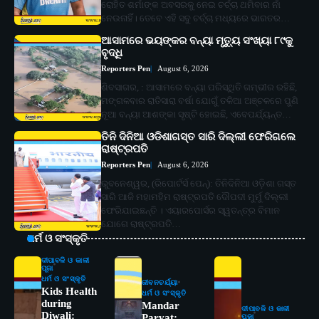
ରୋହିତ ଶର୍ମାଙ୍କ ଅବସରକୁ ନେଇ ଚର୍ଚ୍ଚା ଥମିବାର ନାଁ
ନେଉନାହିଁ। ତେବେ ଏହି ସବୁ ଚର୍ଚ୍ଚା ମଧ୍ୟରେ ଭାରତର…
ଆସାମରେ ଭୟଙ୍କର ବନ୍ୟା ମୃତ୍ୟୁ ସଂଖ୍ୟା ୮୯କୁ
ବୃଦ୍ଧି
Reporters Pen
August 6, 2026
ଶିବସାଗର, : ଆସାମରେ ବନ୍ୟା ପରିସ୍ଥିତି ଗମ୍ଭୀର ରହିଛି,
ମଙ୍ଗଳବାର ରାତିସାରା ବର୍ଷା ଯୋଗୁଁ ତଳିଆ ଅଞ୍ଚଳରେ ପୁଣି
ନୂଆ ବନ୍ୟା ଆଶଙ୍କା ସୃଷ୍ଟି ହୋଇଛି, ଏବେପର୍ଯ୍ୟନ୍ତ…
ତିନି ଦିନିଆ ଓଡିଶାଗସ୍ତ ସାରି ଦିଲ୍ଲୀ ଫେରିଗଲେ
ରାଷ୍ଟ୍ରପତି
Reporters Pen
August 6, 2026
ଭୁବନେଶ୍ୱର, (ରିପୋର୍ଟର୍ସ ପେନ୍‌): ତିନିଦିନିଆ ଓଡ଼ିଶା ଗସ୍ତ
ସାରି ଆଜି ମହାମହିମ ରାଷ୍ଟ୍ରପତି ଦୌପଦୀ ମୁର୍ମୁ ଦିଲ୍ଲୀ
ଫେରିଯାଇଛନ୍ତି । ଏୟାରପୋର୍ସର ସ୍ୱତନ୍ତ୍ର ବିମାନ
ଯୋଗେ ରାଷ୍ଟ୍ରପତି…
ଧର୍ମ ଓ ସଂସ୍କୃତି
ଦୀପାବଳି ଓ କାଳୀ
ପୂଜା
ଧର୍ମ ଓ ସଂସ୍କୃତି
ଜୀବନଚର୍ଯ୍ୟା
Kids Health
ଧର୍ମ ଓ ସଂସ୍କୃତି
during
Mandar
ଦୀପାବଳି ଓ କାଳୀ
Diwali:
Parvat:
ପୂଜା