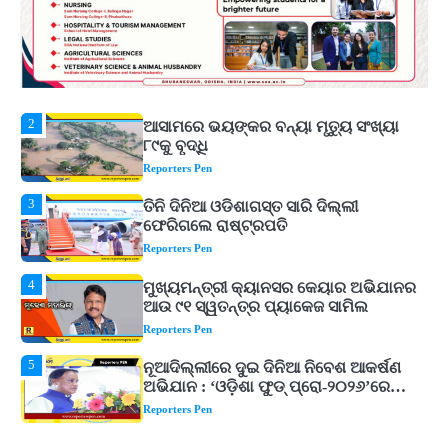
ଚ୍ୟାଲେଞ୍ଜ! ମହମ୍ମଦ କୈଫଙ୍କ ବଡ଼ ବୟାନ
Reporters Pen
2
ଆସାମରେ ଭୟଙ୍କର ବନ୍ୟା ମୃତ୍ୟୁ ସଂଖ୍ୟା
୮୯କୁ ବୃଦ୍ଧି
Reporters Pen
3
ତିନି ଦିନିଆ ଓଡିଶାଗସ୍ତ ସାରି ଦିଲ୍ଲୀ
ଫେରିଗଲେ ରାଷ୍ଟ୍ରପତି
Reporters Pen
4
ମୁଖ୍ୟମନ୍ତ୍ରୀ କ୍ୟାନସର କେୟାର ଅଭିଯାନର
ଆଉ ୯୧ ସ୍ୱତନ୍ତ୍ର ପ୍ୟାକେଜ ସାମିଲ
Reporters Pen
5
ନୂଆଦିଲ୍ଲୀରେ ଦୁଇ ଦିନିଆ ନିବେଶ ଆକର୍ଷଣ
ଅଭିଯାନ : ‘ଓଡ଼ିଶା ଫୁଡ୍ ପ୍ରୋ-୨୦୨୬’ରେ
ଖାଦ୍ୟ ପ୍ରକ୍ରିୟାକରଣ କ୍ଷେତ୍ରକୁ ମିଳିବ
Reporters Pen
ଗୁରୁତ୍ୱ
1
‘ମୋତେ ଦଳରୁ ବାଦ୍ ଦିଅ’, କୋଚ୍ ଓ
ଚୟନକର୍ତ୍ତାଙ୍କୁ ରୋହିତଙ୍କ ଖୋଲା
ଚ୍ୟାଲେଞ୍ଜ! ମହମ୍ମଦ କୈଫଙ୍କ ବଡ଼ ବୟାନ
Reporters Pen
2
ଆସାମରେ ଭୟଙ୍କର ବନ୍ୟା ମୃତ୍ୟୁ ସଂଖ୍ୟା