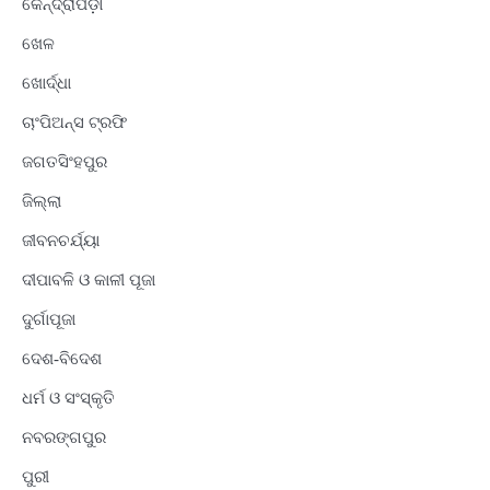
କେନ୍ଦ୍ରାପଡ଼ା
ଖେଳ
ଖୋର୍ଦ୍ଧା
ଚାଂପିଅନ୍ସ ଟ୍ରଫି
ଜଗତସିଂହପୁର
ଜିଲ୍ଲା
ଜୀବନଚର୍ଯ୍ୟା
ଦୀପାବଳି ଓ କାଳୀ ପୂଜା
ଦୁର୍ଗାପୂଜା
ଦେଶ-ବିଦେଶ
ଧର୍ମ ଓ ସଂସ୍କୃତି
ନବରଙ୍ଗପୁର
ପୁରୀ