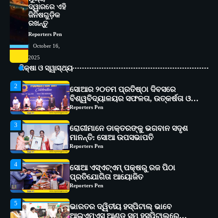
ଦ୍ୱାରରେ ଏହି
1
ସୋଆ ପକ୍ଷରୁ ରାୱେ କାର୍ଯ୍ୟକ୍ରମ ଅଧୀନରେ
ଜିନିଷଗୁଡ଼ିକ
୧୧ଟି ଗ୍ରାମରେ ୧୬ଟି କୃଷକ ପ୍ରଶିକ୍ଷଣ
ରଖନ୍ତୁ
କାର୍ଯ୍ୟକ୍ରମ ଆୟୋଜିତ
Reporters Pen
Reporters Pen
October 16,
2
ସୋଆର ୨୦ତମ ପ୍ରତିଷ୍ଠା ଦିବସରେ
2025
ବିଶ୍ୱବିଦ୍ୟାଳୟର ସଫଳତା, ଉତ୍କର୍ଷତା ଓ
ଶିକ୍ଷା ଓ ସ୍ୱାସ୍ଥ୍ୟ
ଅଗ୍ରଗତିର ସ୍ମୃତିଚାରଣ
Reporters Pen
3
ରୋଗୀମାନେ ଡାକ୍ତରଙ୍କୁ ଭଗବାନ ସଦୃଶ
ମାନନ୍ତି: ସୋଆ ଉପସଭାପତି
Reporters Pen
4
ସୋଆ ଏସ୍‌ଏଚ୍‌ଏମ୍ ପକ୍ଷରୁ ରଜ ପିଠା
ପ୍ରତିଯୋଗିତା ଆୟୋଜିତ
Reporters Pen
5
ଭାରତର ଦ୍ୱିତୀୟ ହସ୍ପିଟାଲ୍ ଭାବେ
ଆଇଏମ୍‌ଏସ୍ ଆଣ୍ଡ ସମ ହସ୍ପିଟାଲ୍‌ରେ
ଅତ୍ୟାଧୁନିକ ଡିଜିସ୍କାନର ସ୍ଥାପନ
Reporters Pen
1
ସୋଆ ପକ୍ଷରୁ ରାୱେ କାର୍ଯ୍ୟକ୍ରମ ଅଧୀନରେ
୧୧ଟି ଗ୍ରାମରେ ୧୬ଟି କୃଷକ ପ୍ରଶିକ୍ଷଣ