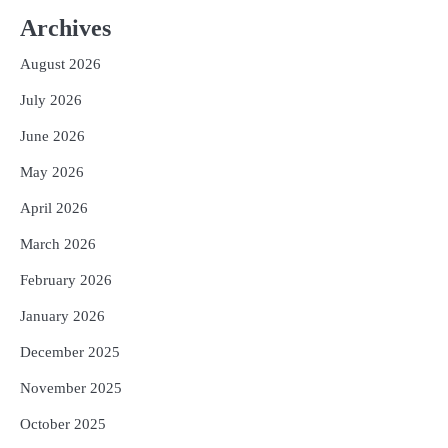
୮୯କୁ ବୃଦ୍ଧି
Archives
Reporters Pen
August 2026
3
ତିନି ଦିନିଆ ଓଡିଶାଗସ୍ତ ସାରି ଦିଲ୍ଲୀ
ଫେରିଗଲେ ରାଷ୍ଟ୍ରପତି
July 2026
Reporters Pen
June 2026
4
ମୁଖ୍ୟମନ୍ତ୍ରୀ କ୍ୟାନସର କେୟାର ଅଭିଯାନର
May 2026
ଆଉ ୯୧ ସ୍ୱତନ୍ତ୍ର ପ୍ୟାକେଜ ସାମିଲ
Reporters Pen
April 2026
5
ନୂଆଦିଲ୍ଲୀରେ ଦୁଇ ଦିନିଆ ନିବେଶ ଆକର୍ଷଣ
March 2026
ଅଭିଯାନ : ‘ଓଡ଼ିଶା ଫୁଡ୍ ପ୍ରୋ-୨୦୨୬’ରେ
ଖାଦ୍ୟ ପ୍ରକ୍ରିୟାକରଣ କ୍ଷେତ୍ରକୁ ମିଳିବ
February 2026
Reporters Pen
ଗୁରୁତ୍ୱ
January 2026
December 2025
November 2025
October 2025