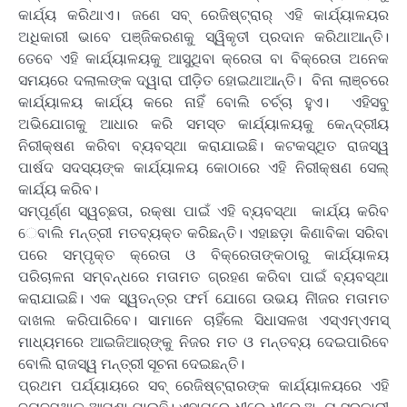
କାର୍ଯ୍ୟ କରିଥାଏ। ଜଣେ ସବ୍‍ ରେଜିଷ୍ଟ୍ରାର୍‍ ଏହି କାର୍ଯ୍ୟାଳୟର
ଅଧିକାରୀ ଭାବେ ପଞ୍ଜିକରଣକୁ ସ୍ୱିକୃତୀ ପ୍ରଦାନ କରିଥାଆନ୍ତି।
ତେବେ ଏହି କାର୍ଯ୍ୟାଳୟକୁ ଆସୁଥିବା କ୍ରେତା ବା ବିକ୍ରେତା ଅନେକ
ସମୟରେ ଦଲାଲଙ୍କ ଦ୍ୱାରା ପୀଡ଼ିତ ହୋଇଥାଆନ୍ତି। ବିନା ଲାଞ୍ଚରେ
କାର୍ଯ୍ୟାଳୟ କାର୍ଯ୍ୟ କରେ ନାହିଁ ବୋଲି ଚର୍ଚ୍ଚା ହୁଏ। ଏହିସବୁ
ଅଭିଯୋଗକୁ ଆଧାର କରି ସମସ୍ତ କାର୍ଯ୍ୟାଳୟକୁ କେନ୍ଦ୍ରୀୟ
ନିରୀକ୍ଷଣ କରିବା ବ୍ୟବସ୍ଥା କରାଯାଇଛି। କଟକସ୍ଥିତ ରାଜସ୍ୱ
ପାର୍ଷଦ ସଦସ୍ୟଙ୍କ କାର୍ଯ୍ୟାଳୟ କୋଠାରେ ଏହି ନିରୀକ୍ଷଣ ସେଲ୍‍
କାର୍ଯ୍ୟ କରିବ।
ସମ୍ପୂର୍ଣ୍ଣ ସ୍‍ୱଚ୍ଛତା, ରକ୍ଷା ପାଇଁ ଏହି ବ୍ୟବସ୍ଥା କାର୍ଯ୍ୟ କରିବ
େବାଲି ମନ୍ତ୍ରୀ ମତବ୍ୟକ୍ତ କରିଛନ୍ତି। ଏହାଛଡ଼ା କିଣାବିକା ସରିବା
ପରେ ସମ୍ପୃକ୍ତ କ୍ରେତା ଓ ବିକ୍ରେତାଙ୍କଠାରୁ କାର୍ଯ୍ୟାଳୟ
ପରିଚାଳନା ସମ୍ବନ୍ଧରେ ମତାମତ ଗ୍ରହଣ କରିବା ପାଇଁ ବ୍ୟବସ୍ଥା
କରାଯାଇଛି। ଏକ ସ୍ୱତନ୍ତ୍ର ଫର୍ମ ଯୋଗେ ଉଭୟ ନିୀଜର ମତାମତ
ଦାଖଲ କରିପାରିବେ। ସାମାନେ ଚାହିଁଲେ ସିଧାସଳଖ ଏସ୍‍ଏମ୍‍ଏମସ୍‍
ମାଧ୍ୟମରେ ଆଇଜିଆର୍‍ଙ୍କୁ ନିଜର ମତ ଓ ମନ୍ତବ୍ୟ ଦେଇପାରିବେ
ବୋଲି ରାଜସ୍ୱ ମନ୍ତ୍ରୀ ସୂଚନା ଦେଇଛନ୍ତି।
ପ୍ରଥମ ପର୍ଯ୍ୟାୟରେ ସବ୍‍ ରେଜିଷ୍ଟ୍ରାରଙ୍କ କାର୍ଯ୍ୟାଳୟରେ ଏହି