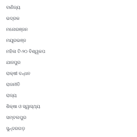
ବାଣିଜ୍ୟ
ଭଦ୍ରକ
ମନୋରଞ୍ଜନ
ମୟୂରଭଞ୍ଜ
ମହିଳା ଟି-୨୦ ବିଶ୍ୱକପ
ଯାଜପୁର
ରାକ୍ଷୀ ବନ୍ଧନ
ରାଜନୀତି
ରାଜ୍ୟ
ଶିକ୍ଷା ଓ ସ୍ୱାସ୍ଥ୍ୟ
ସମ୍ବଲପୁର
ସୁନ୍ଦରଗଡ଼