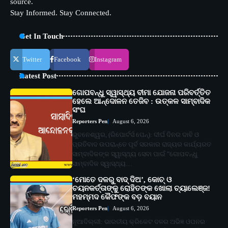
source.
Stay Informed. Stay Connected.
Get In Touch
Twitter
Facebook
Instagram
Latest Post
ଗୋପବନ୍ଧୁ ସ୍ୱାସ୍ଥ୍ୟ ବୀମା ଯୋଜନା ପରିବର୍ତ୍ତିତ
ହେଲେ ଆନ୍ଦୋଳନ ତେଜିବ : ଉତ୍କଳ ସାମ୍ବାଦିକ
ସଂଘ
Reporters Pen
August 6, 2026
ଭୁବନେଶ୍ୱର, (ରିପୋର୍ଟର୍ସ ପେନ୍‌): ଦୀର୍ଘ ଦିନର ଦାବି ଓ
ପ୍ରତିବାଦ ଉପରାନ୍ତେ ପୂର୍ବ ସରକାର ରାଜ୍ୟର କାର୍ଯ୍ୟରତ
ସାମ୍ବାଦିକଙ୍କ ସ୍ୱାସ୍ଥ୍ୟ ସେବା ପାଇଁ "ଗୋପବନ୍ଧୁ
ସାମ୍ବାଦିକ ସ୍ୱାସ୍ଥ୍ୟ…
‘ମୋତେ ଦଳରୁ ବାଦ୍ ଦିଅ’, କୋଚ୍ ଓ
ଚୟନକର୍ତ୍ତାଙ୍କୁ ରୋହିତଙ୍କ ଖୋଲା ଚ୍ୟାଲେଞ୍ଜ!
ମହମ୍ମଦ କୈଫଙ୍କ ବଡ଼ ବୟାନ
Reporters Pen
August 6, 2026
ନୂଆଦିଲ୍ଲୀ: ଭାରତୀୟ କ୍ରିକେଟ ଦଳର ଅଭିଜ୍ଞ ଓପନର