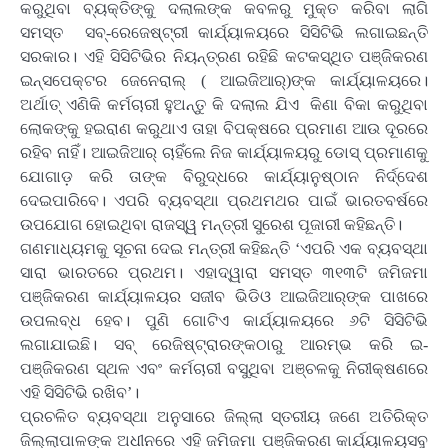
କରୁଥିବା ବ୍ୟକ୍ତିଙ୍କୁ ଦଲାଲଙ୍କ କବଳରୁ ମୁକ୍ତ କରିବା ଲାଗି
ସମସ୍ତ ସବ୍‍-ରେଜେଷ୍ଟ୍ରୀ କାର୍ଯ୍ୟାଳୟରେ ସିସିଟିଭି ଲଗାଇଛନ୍ତି
ସରକାର। ଏହି ସିସିଟିଭିର ନିୟନ୍ତ୍ରଣ ରହିଛି କଟକସ୍ଥିତ ପଞ୍ଜିକରଣ
ଇନ୍ସପେକ୍ଟର ଜେନେରାଲ୍‍ ( ଆଇଜିଆର୍‍)ଙ୍କ କାର୍ଯ୍ୟାଳୟରେ।
ଅର୍ଥାତ୍‍ ଏଣିକି କର୍ମଚାରୀ ହୁଅନ୍ତୁ କି ଦଲାଲ ଯିଏ କିଣା ବିକା କରୁଥିବା
ଲୋକଙ୍କୁ ହଇରାଣ କରୁଥାଏ ତାହା ବିପକ୍ଷରେ ପ୍ରମାଣ ଆଉ ଦୂରରେ
ରହିବ ନାହିଁ। ଆଇଜିଆର୍‍ ଚାହିଁଲେ ନିଜ କାର୍ଯ୍ୟାଳୟରୁ ଡୋସ୍‍ ପ୍ରମାଣକୁ
ଯୋଗାଡ଼ କରି ତାଙ୍କ ବିରୁଦ୍ଧରେ କାର୍ଯ୍ୟାନୁଷ୍ଠାନ ନିର୍ଦ୍ଦେଶ
ଦେଇପାରିବେ। ଏପରି ବ୍ୟବସ୍ଥା ପ୍ରଥମଥର ପାଇଁ ଭାରତବର୍ଷରେ
ଉପଯୋଗ ହୋଇଥିବା ରାଜସ୍ୱ ମନ୍ତ୍ରୀ ସୁରେଶ ପୂଜାରୀ କହିଛନ୍ତି।
ଗଣମାଧ୍ୟମକୁ ସୂଚନା ଦେଇ ମନ୍ତ୍ରୀ କହିଛନ୍ତି ‘ଏପରି ଏକ ବ୍ୟବସ୍ଥା
ସାରା ଭାରତରେ ପ୍ରଥମ। ଏହାଦ୍ୱାରା ସମସ୍ତ ୩୧୩ଟି ଜମିଜମା
ପଞ୍ଜିକରଣ କାର୍ଯ୍ୟାଳୟର ସଜୀବ ଭିଡିଓ ଆଇଜିଆର୍‍ଙ୍କ ପାଖରେ
ଉପଲବ୍ଧ ହେବ। ପୁଣି ଗୋଟିଏ କାର୍ଯ୍ୟାଳୟରେ ୬ଟି ସିସିଟିଭି
ଲଗାଯାଇଛି। ସବ୍‍ ରେଜିଷ୍ଟ୍ରାରଙ୍କଠାରୁ ଆରମ୍ଭ କରି ଇ-
ପଞ୍ଜିକରଣ ସ୍ଥଳ ଏବଂ କର୍ମଚାରୀ ବସୁଥିବା ଅଞ୍ଚଳକୁ ନିରୀକ୍ଷଣରେ
ଏହି ସିସିଟିଭି ରଖିବ’।
ପ୍ରଚଳିତ ବ୍ୟବସ୍ଥା ଅନୁସାରେ ଜିଲ୍ଲା ସ୍ତରୀୟ ଜଣେ ଅତିରିକ୍ତ
ଜିଲ୍ଲାପାଳଙ୍କ ଅଧୀନରେ ଏହି ଜମିଜମା ପଞ୍ଜିକରଣ କାର୍ଯ୍ୟାଳୟସବୁ