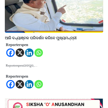
ଆଜି ବନ୍ୟାଞ୍ଚଳ ପରିଦର୍ଶନ କରିବେ ମୁଖ୍ୟମନ୍ତ୍ରୀ
Reporterspen
Reporterspenଯାଜପୁର,…
Reporterspen