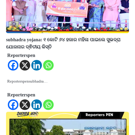
subhadra yojana: ୧ କୋଟି ୬୪ ହଜାର ମହିଳା ପାଇଲେ ସୁଭଦ୍ରା
ଯୋଜନାର ଦ୍ଵିତୀୟ କିସ୍ତି
Reporterspen
Reporterspensubhadra…
Reporterspen