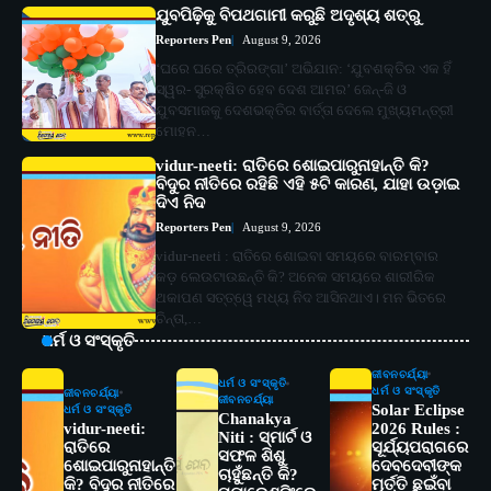
ଯୁବପିଢ଼ିକୁ ବିପଥଗାମୀ କରୁଛି ଅଦୃଶ୍ୟ ଶତ୍ରୁ
Reporters Pen
August 9, 2026
‘ଘରେ ଘରେ ତ୍ରିରଙ୍ଗା’ ଅଭିଯାନ: ‘ଯୁବଶକ୍ତିର ଏକ ହିଁ
ସ୍ୱର- ସୁରକ୍ଷିତ ହେବ ଦେଶ ଆମର’ ଜେନ୍‌-ଜି ଓ
ଯୁବସମାଜକୁ ଦେଶଭକ୍ତିର ବାର୍ତ୍ତା ଦେଲେ ମୁଖ୍ୟମନ୍ତ୍ରୀ
ମୋହନ…
vidur-neeti: ରାତିରେ ଶୋଇପାରୁନାହାନ୍ତି କି?
ବିଦୁର ନୀତିରେ ରହିଛି ଏହି ୫ଟି କାରଣ, ଯାହା ଉଡ଼ାଇ
ଦିଏ ନିଦ
Reporters Pen
August 9, 2026
vidur-neeti : ରାତିରେ ଶୋଇବା ସମୟରେ ବାରମ୍ବାର
କଡ଼ ଲେଉଟାଉଛନ୍ତି କି? ଅନେକ ସମୟରେ ଶାରୀରିକ
ଥକାପଣ ସତ୍ତ୍ୱେ ମଧ୍ୟ ନିଦ ଆସିନଥାଏ। ମନ ଭିତରେ
ଚିନ୍ତା,…
ଧର୍ମ ଓ ସଂସ୍କୃତି
ଜୀବନଚର୍ଯ୍ୟା
ଧର୍ମ ଓ ସଂସ୍କୃତି
ଧର୍ମ ଓ ସଂସ୍କୃତି
ଜୀବନଚର୍ଯ୍ୟା
ଜୀବନଚର୍ଯ୍ୟା
Solar Eclipse
ଧର୍ମ ଓ ସଂସ୍କୃତି
Chanakya
vidur-neeti:
2026 Rules :
Niti : ସ୍ମାର୍ଟ ଓ
ରାତିରେ
ସୂର୍ଯ୍ୟପରାଗରେ
ସଫଳ ଶିଶୁ
2
ଶୋଇପାରୁନାହାନ୍ତି
ଦେବଦେବୀଙ୍କ
ସୋଆର ୨୦ତମ ପ୍ରତିଷ୍ଠା ଦିବସରେ
ଚାହୁଁଛନ୍ତି କି?
କି? ବିଦୁର ନୀତିରେ
ମୂର୍ତ୍ତି ଛୁଇଁବା
ବିଶ୍ୱବିଦ୍ୟାଳୟର ସଫଳତା, ଉତ୍କର୍ଷତା ଓ