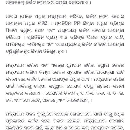
ଆଲକହଲ୍ କର୍କଟ ରୋଗର ଆଶଙ୍କା ବଢାଇଥାଏ ।
ଆପଣ ଯେତେ ଅଧିକ ମଦ୍ୟପାନ କରିବେ, କର୍କଟ ରୋଗ ହେବାର
ଆଶଙ୍କା ଅଧିକ ରହିଛି । ପ୍ରତିଦିନ ତିନି କିମ୍ବା ଅଧିକ ଡ୍ରିଙ୍କ
ପିଇବା ଦ୍ୱାରା ପେଟ ଏବଂ ଅଗ୍ନାଶୟ କର୍କଟ ହେବାର ଆଶଙ୍କା
ବଢିଥାଏ । ପ୍ରତିଦିନ ପ୍ରାୟ ୩.୫ ଡ୍ରିଙ୍କ ପିଇବା ଦ୍ୱାରା ପାଟି,
ଫାରିନକ୍ସ, ଲାରିନକ୍ସ ଏବଂ ଏସୋଫ୍ୟାଗସ୍ କର୍କଟ ହେବାର ଆଶଙ୍କା
ଦ୍ୱିଗୁଣିତ ହୁଏ କିମ୍ବା ତିନିଗୁଣ ହୁଏ ।
ମଦ୍ୟପାନ କରିବା ଏବଂ ଏକତ୍ର ଧୂମପାନ କରିବା ଦ୍ୱାରା କେବଳ
ମଦ୍ୟପାନ କରିବା କିମ୍ବା କେବଳ ଧୂମପାନ କରିବା ଅପେକ୍ଷା ପାଟି
କିମ୍ବା ଗଳା କର୍କଟ ହେବାର ଆଶଙ୍କା ଅଧିକ ଥାଏ । ମଦ୍ୟପାନ ଶରୀର
ପାଇଁ କର୍କଟରୁ ରକ୍ଷା କରୁଥିବା ପୋଷକ ତତ୍ୱ ଗ୍ରହଣ କରିବା
କଷ୍ଟକର କରିଥାଏ । ଯେପରିକି ଭିଟାମିନ୍ ଏ, ବି-୧, ବି-୬, ସି, ଡି, ଇ,
କେ, ଏବଂ ଫୋଲେଟ୍‌, ଆଇରନ୍ ଏବଂ ସେଲେନିୟମ୍ ।
ମଦ୍ୟପାନ ଓଜନ ବୃଦ୍ଧିରେ ସହାୟକ ହୋଇପାରେ, ଯାହା ୧୨ରୁ ଅଧିକ
ପ୍ରକାରର କର୍କଟ ସହିତ ଜଡିତ ହୋଇଛି, ମଦ୍ୟପାନର କେସଣସି
ସୁରକ୍ଷିତ ସ୍ତର ନାହିଁ, କିନ୍ତୁ ଆପଣ ଯେତେ କମ୍ ମଦ୍ୟପାନ କରିବେ,