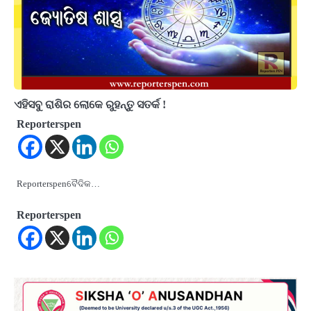
ଏହିସବୁ ରାଶିର ଲୋକେ ରୁହନ୍ତୁ ସତର୍କ !
Reporterspen
Reporterspenବୈଦିକ…
Reporterspen