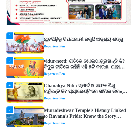
Reporters Pen
2
ଯୁବପିଢ଼ିକୁ ବିପଥଗାମୀ କରୁଛି ଅଦୃଶ୍ୟ ଶତ୍ରୁ
Reporters Pen
3
vidur-neeti: ରାତିରେ ଶୋଇପାରୁନାହାନ୍ତି କି?
ବିଦୁର ନୀତିରେ ରହିଛି ଏହି ୫ଟି କାରଣ, ଯାହା
ଉଡ଼ାଇ ଦିଏ ନିଦ
Reporters Pen
4
Chanakya Niti : ସ୍ମାର୍ଟ ଓ ସଫଳ ଶିଶୁ
ଚାହୁଁଛନ୍ତି କି? ପ୍ୟାରେଣ୍ଟିଂରେ ସାମିଲ କରନ୍ତୁ
ଚାଣକ୍ୟଙ୍କ ଏହି ୬ଟି କଥା
Reporters Pen
5
Murudeshwar Temple’s History Linked
to Ravana’s Pride: Know the Story
Behind the 123-Foot Shiva Statue by the
Reporters Pen
Sea
1
ମହାନଦୀରେ ବଢୁଛି ପାଣି, ହୀରାକୁଦରେ ୧୨ ଗେଟ୍
ଖୋଲିଲା
Reporters Pen
2