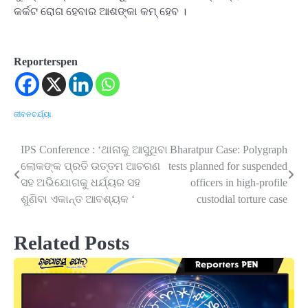
କର୍କଟ ରୋଗ ହେବାର ଆଶଙ୍କା କମ୍ ହେବ ।
Reporterspen
ଜୀବନଚର୍ଯ୍ୟା
IPS Conference : ‘ଥାନାକୁ ଆସୁଥିବା
Bharatpur Case: Polygraph
Post
ଲୋକଙ୍କ ପ୍ରତି ଉତ୍ତମ ଆଚରଣ
tests planned for suspended
navigation
ସହ ଅଭିଯୋଗକୁ ଧର୍ଯ୍ୟର ସହ
officers in high-profile
ଶୁଣିବା ଏକାନ୍ତ ଆବଶ୍ୟକ ‘
custodial torture case
Related Posts