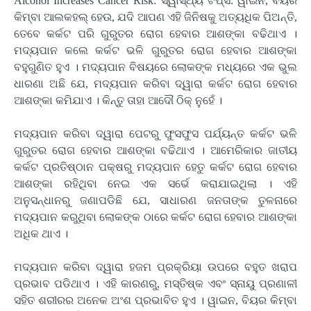
Alcohol Increases Cancer Risk: ସ୍ୱାସ୍ଥ୍ୟ ଟିପ୍ସ: ୱାଇନ, ବିୟର
କିମ୍ବା ଆଲକହଲ୍ ହେଉ, ଯଦି ଆପଣ ଏହି ଜିନିଷକୁ ଅତ୍ୟଧିକ ପିଅନ୍ତି,
ତେବେ କର୍କଟ ପରି ଗୁରୁତର ରୋଗ ହେବାର ଆଶଙ୍କା ବଢିଥାଏ ।
ମଦ୍ୟପାନ କଲେ କର୍କଟ ଭଳି ଗୁରୁତର ରୋଗ ହେବାର ଆଶଙ୍କା
ବହୁଗୁଣିତ ହୁଏ । ମଦ୍ୟପାନ ବିଷୟରେ ଲୋକଙ୍କ ମଧ୍ୟରେ ଏକ ଭୁଲ
ଧାରଣା ଅଛି ଯେ, ମଦ୍ୟପାନ କରିବା ଦ୍ୱାରା କର୍କଟ ରୋଗ ହେବାର
ଆଶଙ୍କା କମିଯାଏ । କିନ୍ତୁ ତାହା ଆଦୌ ଠିକ୍ ନୁହେଁ ।
ମଦ୍ୟପାନ କରିବା ଦ୍ୱାରା ପେଟରୁ ଫୁସଫୁସ ପର୍ଯ୍ୟନ୍ତ କର୍କଟ ଭଳି
ଗୁରୁତର ରୋଗ ହେବାର ଆଶଙ୍କା ବଢିଥାଏ । ଆମେରିକାର ଜାତୀୟ
କର୍କଟ ପ୍ରତିଷ୍ଠାନ ପକ୍ଷରୁ ମଦ୍ୟପାନ ହେତୁ କର୍କଟ ରୋଗ ହେବାର
ଆଶଙ୍କା ରହିଥିବା ନେଇ ଏକ ସର୍ଭେ କରାଯାଇଥିଲା । ଏହି
ଅନୁସନ୍ଧାନରୁ ଜଣାପଡିଛି ଯେ, ସାଧାରଣ ଜନତାଙ୍କ ତୁଳନାରେ
ମଦ୍ୟପାନ କରୁଥିବା ଲୋକଙ୍କ ଠାରେ କର୍କଟ ରୋଗ ହେବାର ଆଶଙ୍କା
ଅଧିକ ଥାଏ ।
ମଦ୍ୟପାନ କରିବା ଦ୍ୱାରା ହଜମ ପ୍ରକ୍ରିୟା ଉପରେ ବହୁତ ଖରାପ
ପ୍ରଭାବ ପଡିଥାଏ । ଏହି କାରଣରୁ, ମସ୍ତିଷ୍କ ଏବଂ ସ୍ନାୟୁ ପ୍ରଣାଳୀ
ସହିତ ଶରୀରର ଅନେକ ଅଂଶ ପ୍ରଭାବିତ ହୁଏ । ୱାଇନ, ବିୟର କିମ୍ବା