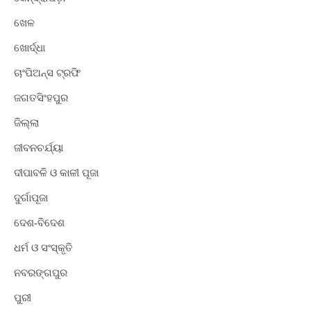
ଖେଳ
ଖୋର୍ଦ୍ଧା
ଚାଂପିଅନ୍ସ ଟ୍ରଫି
ଜଗତସିଂହପୁର
ଜିଲ୍ଲା
ଜୀବନଚର୍ଯ୍ୟା
ଦୀପାବଳି ଓ କାଳୀ ପୂଜା
ଦୁର୍ଗାପୂଜା
ଦେଶ-ବିଦେଶ
ଧର୍ମ ଓ ସଂସ୍କୃତି
ନବରଙ୍ଗପୁର
ପୁରୀ