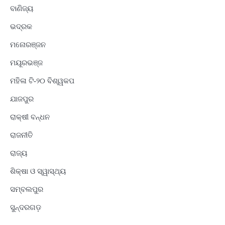
ବାଣିଜ୍ୟ
ଭଦ୍ରକ
ମନୋରଞ୍ଜନ
ମୟୂରଭଞ୍ଜ
ମହିଳା ଟି-୨୦ ବିଶ୍ୱକପ
ଯାଜପୁର
ରାକ୍ଷୀ ବନ୍ଧନ
ରାଜନୀତି
ରାଜ୍ୟ
ଶିକ୍ଷା ଓ ସ୍ୱାସ୍ଥ୍ୟ
ସମ୍ବଲପୁର
ସୁନ୍ଦରଗଡ଼