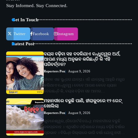
Stay Informed. Stay Connected.
Get In Touch
Twitter
Facebook
Instagram
Latest Post
ବୟସ ବଢ଼ିବା ସହ ବଦଳିଯାଏ ବନ୍ଧୁତ୍ୱର ଅର୍ଥ,
ଆପଣ ମଧ୍ୟ ଅନୁଭବ କରିଛନ୍ତି କି ଏହି
ପରିବର୍ତ୍ତନ?
Reporters Pen
August 9, 2026
ଜୀବନ ଏକ ସୁନ୍ଦର ଯାତ୍ରା। ଏହି ଯାତ୍ରାକୁ ଆହୁରି ମଧୁର
କରିଥାଏ ବନ୍ଧୁତ୍ୱ। ତେବେ ଆପଣ କେବେ ଧ୍ୟାନ
ଦେଇଛନ୍ତି କି, ବୟସ ବଢ଼ିବା ସହ ଆମର…
ମହାନଦୀରେ ବଢୁଛି ପାଣି, ହୀରାକୁଦରେ ୧୨ ଗେଟ୍
ଖୋଲିଲା
Reporters Pen
August 9, 2026
ଭୁବନେଶ୍ୱର, (ରିପୋର୍ଟର୍ସ ପେନ୍‌): ମହାନଦୀରେ ବଢୁଛି
ଜଳପ୍ରବାହ । ଏଥିସହିତ ଓଡ଼ିଶାରେ ମଧ୍ୟ ବଢ଼ିଛି ବର୍ଷାର
ପ୍ରଭାବ । ବିଭିନ୍ନ ଜିଲ୍ଲାରେ ଭାରି ବର୍ଷା ଯୋଗୁ ନଦୀ…