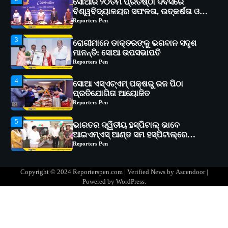
3
ରୋଗୀମାନେ ଡାକ୍ତରଙ୍କୁ ଭଗବାନ ସଦୃଶ
ମାନନ୍ତି: ସୋଆ ଉପସଭାପତି
Reporters Pen
4
ସୋଆ ଏସ୍‌ଏଚ୍‌ଏମ୍ ପକ୍ଷରୁ ରଜ ପିଠା
ପ୍ରତିଯୋଗିତା ଆୟୋଜିତ
Reporters Pen
5
ଭାରତର ଦ୍ୱିତୀୟ ହସ୍ପିଟାଲ୍ ଭାବେ
ଆଇଏମ୍‌ଏସ୍ ଆଣ୍ଡ ସମ ହସ୍ପିଟାଲ୍‌ରେ
ଅତ୍ୟାଧୁନିକ ଡିଜିସ୍କାନର ସ୍ଥାପନ
Reporters Pen
1
ସୋଆ ପକ୍ଷରୁ ରାୱେ କାର୍ଯ୍ୟକ୍ରମ ଅଧୀନରେ
୧୧ଟି ଗ୍ରାମରେ ୧୬ଟି କୃଷକ ପ୍ରଶିକ୍ଷଣ
କାର୍ଯ୍ୟକ୍ରମ ଆୟୋଜିତ
Reporters Pen
2
ସୋଆର ୨୦ତମ ପ୍ରତିଷ୍ଠା ଦିବସରେ
Copyright © 2024 Reporterspen.com | Verified News by
Ascendoor
|
ବିଶ୍ୱବିଦ୍ୟାଳୟର ସଫଳତା, ଉତ୍କର୍ଷତା ଓ
Powered by
WordPress
.
ଅଗ୍ରଗତିର ସ୍ମୃତିଚାରଣ
Reporters Pen
3
ରୋଗୀମାନେ ଡାକ୍ତରଙ୍କୁ ଭଗବାନ ସଦୃଶ
ମାନନ୍ତି: ସୋଆ ଉପସଭାପତି