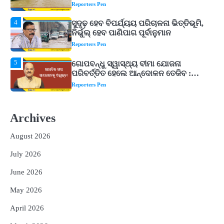
Reporters Pen
5
ଗୋପବନ୍ଧୁ ସ୍ୱାସ୍ଥ୍ୟ ବୀମା ଯୋଜନା
ପରିବର୍ତ୍ତିତ ହେଲେ ଆନ୍ଦୋଳନ ତେଜିବ :
ଉତ୍କଳ ସାମ୍ବାଦିକ ସଂଘ
Reporters Pen
1
Shiva Mantras Sawan 2026: ଶ୍ରାବଣରେ
ନିୟମିତ ଜପ କରନ୍ତୁ ଭଗବାନ ଶିବଙ୍କ ଏହି
୩ଟି ଶକ୍ତିଶାଳୀ ମନ୍ତ୍ର, ଦୂର ହୋଇପାରେ
Reporters Pen
ଆର୍ଥିକ ସଙ୍କଟ
2
୨୦୨୭ ବିଶ୍ୱକପ ପାଇଁ ରବି ଶାସ୍ତ୍ରୀଙ୍କ ଟିମ୍,
ଆକାଶ ଚୋପ୍ରା ଦେଲେ ୧୦ରୁ ୮ ମାର୍କ
Archives
Reporters Pen
August 2026
3
ଆଜି ସୁଦ୍ଧା ଆସିବ ବନ୍ୟା କ୍ଷୟକ୍ଷତି ରିପୋର୍ଟ
July 2026
; ୨୨ଟି ଜିଲ୍ଲାକୁ ୧୧୦କୋଟି ଟଙ୍କା ମଞ୍ଜୁର
Reporters Pen
June 2026
4
ସୁଦୃଢ଼ ହେବ ବିପର୍ଯ୍ୟୟ ପରିଚାଳନା ଭିତ୍ତିଭୂମି,
May 2026
ନିର୍ଭୁଲ୍ ହେବ ପାଣିପାଗ ପୂର୍ବାନୁମାନ
Reporters Pen
April 2026