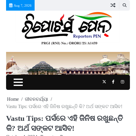
Skip
Aug 7, 2026
to
content
Twitter
Facebook
Instag
Home
ଜୀବନଚର୍ଯ୍ୟା
Vastu Tips: ପର୍ସରେ ଏହି ଜିନିଷ ରଖୁଛନ୍ତି କି? ଅର୍ଥ ସଙ୍କଟ ଆସିବ!
Vastu Tips: ପର୍ସରେ ଏହି ଜିନିଷ ରଖୁଛନ୍ତି
କି? ଅର୍ଥ ସଙ୍କଟ ଆସିବ!