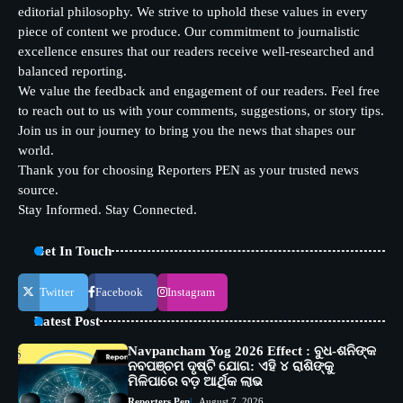
editorial philosophy. We strive to uphold these values in every
piece of content we produce. Our commitment to journalistic
excellence ensures that our readers receive well-researched and
balanced reporting.
We value the feedback and engagement of our readers. Feel free
to reach out to us with your comments, suggestions, or story tips.
Join us in our journey to bring you the news that shapes our
world.
Thank you for choosing Reporters PEN as your trusted news
source.
Stay Informed. Stay Connected.
Get In Touch
Twitter
Facebook
Instagram
Latest Post
Navpancham Yog 2026 Effect : ବୁଧ-ଶନିଙ୍କ
ନବପଞ୍ଚମ ଦୃଷ୍ଟି ଯୋଗ: ଏହି ୪ ରାଶିଙ୍କୁ
ମିଳିପାରେ ବଡ଼ ଆର୍ଥିକ ଲାଭ
Reporters Pen
August 7, 2026