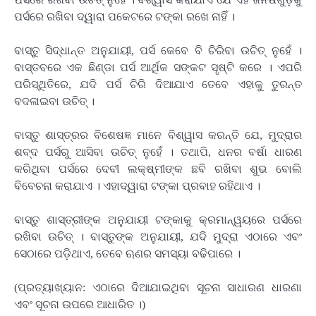
ପର୍ସରେ ରଖିବା ଦ୍ୱାରା ପକେଟରେ ଟଙ୍କା ରଖେ ନାହିଁ ।
ବାସ୍ତୁ ସିଦ୍ଧାନ୍ତ ଅନୁଯାୟୀ, ପର୍ସ କେବେ ବି ଚିରିବା ଉଚିତ୍ ନୁହେଁ ।
ବାସ୍ତବରେ ଏକ ଛିଣ୍ଡା ପର୍ସ ଆର୍ଥିକ ସଙ୍କଟ ସୃଷ୍ଟି କରେ । ଏପରି
ପରିସ୍ଥିତିରେ, ଯଦି ପର୍ସ ଚିରି ଦିଆଯାଏ ତେବେ ଏହାକୁ ତୁରନ୍ତ
ବଦଳାଇବା ଉଚିତ୍ ।
ବାସ୍ତୁ ଶାସ୍ତ୍ରର ବିଶେଷଜ୍ଞ ମାନେ ବିଶ୍ୱାସ କରନ୍ତି ଯେ, ମୁଦ୍ରାର
ଶବ୍ଦ ପର୍ସରୁ ଆସିବା ଉଚିତ୍ ନୁହେଁ । ତଥାପି, ଧନର ବର୍ଷା ଧାରଣ
କରିଥିବା ପର୍ସରେ ଦେବୀ ଲକ୍ଷ୍ମୀଙ୍କ ଛବି ରଖିବା ଶୁଭ ବୋଲି
ବିବେଚନା କରାଯାଏ । ଏହାଦ୍ୱାରା ଟଙ୍କା ପ୍ରବାହ ରହିଥାଏ ।
ବାସ୍ତୁ ଶାସ୍ତ୍ରୀଙ୍କ ଅନୁଯାୟୀ ଟଙ୍କାକୁ କ୍ରମାନ୍ୱୟରେ ପର୍ସରେ
ରଖିବା ଉଚିତ୍ । ବାସ୍ତୁଙ୍କ ଅନୁଯାୟୀ, ଯଦି ମୁଦ୍ରା ଏଠାରେ ଏବଂ
ସେଠାରେ ପଡ଼ିଥାଏ, ତେବେ ଋଣର ସମସ୍ୟା ବଢିପାରେ ।
(ପ୍ରତ୍ୟାଖ୍ୟାନ: ଏଠାରେ ଦିଆଯାଇଥିବା ସୂଚନା ସାଧାରଣ ଧାରଣା
ଏବଂ ସୂଚନା ଉପରେ ଆଧାରିତ ।)