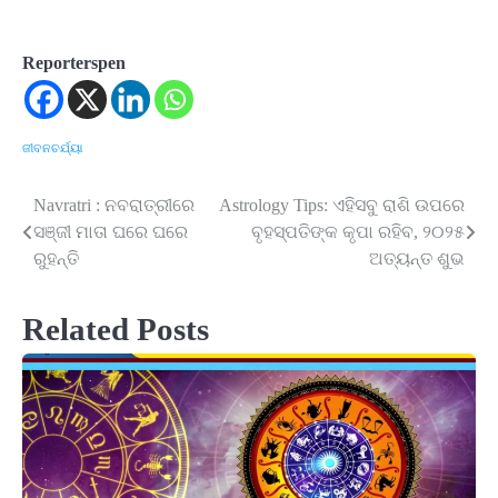
Reporterspen
ଜୀବନଚର୍ଯ୍ୟା
Navratri : ନବରାତ୍ରୀରେ
Astrology Tips: ଏହିସବୁ ରାଶି ଉପରେ
Post
ସଞ୍ଜୀ ମାତା ଘରେ ଘରେ
ବୃହସ୍ପତିଙ୍କ କୃପା ରହିବ, ୨୦୨୫
navigation
ରୁହନ୍ତି
ଅତ୍ୟନ୍ତ ଶୁଭ
Related Posts