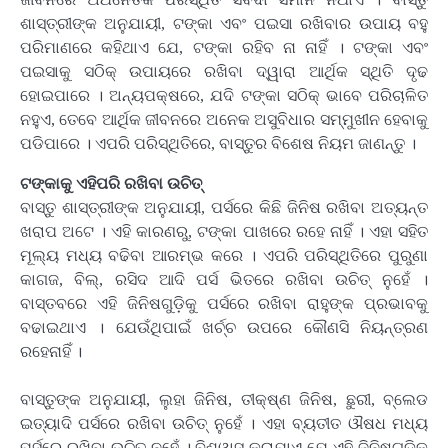
ଶାସ୍ତ୍ରୀଙ୍କ ଅନୁଯାୟୀ, ଟଙ୍କା ଏବଂ ପଇସା ରଖିବାର ଉପାୟ ବହୁ
ପରିମାଣରେ କହିଥାଏ ଯେ, ଟଙ୍କା ରହିବ ନା ନାହିଁ । ଟଙ୍କା ଏବଂ
ପଇସାକୁ ସଠିକ୍ ଉପାୟରେ ରଖିବା ଦ୍ୱାରା ଆର୍ଥିକ ସ୍ଥିତି ଦୃଢ
ହୋଇପାରେ । ଅନ୍ୟପକ୍ଷରେ, ଯଦି ଟଙ୍କା ସଠିକ୍ ଭାବେ ପରିଚାଳିତ
ନହୁଏ, ତେବେ ଆର୍ଥିକ ଜୀବନରେ ଅନେକ ଅସୁବିଧାର ସମ୍ମୁଖୀନ ହେବାକୁ
ପଡିପାରେ । ଏପରି ପରିସ୍ଥିତିରେ, ବାସ୍ତୁର ବିଶେଷ ନିୟମ ଜାଣନ୍ତୁ ।
ଟଙ୍କାକୁ ଏହିପରି ରଖିବା ଉଚିତ୍‌
ବାସ୍ତୁ ଶାସ୍ତ୍ରୀଙ୍କ ଅନୁଯାୟୀ, ପର୍ସରେ କିଛି ଜିନିଷ ରଖିବା ଅତ୍ୟନ୍ତ
ଖରାପ ଅଟେ । ଏହି କାରଣରୁ, ଟଙ୍କା ପାଖରେ ରହେ ନାହିଁ । ଏହା ସହିତ
ମୂଲ୍ୟ ମଧ୍ୟ ବଢିବା ଆରମ୍ଭ କରେ । ଏପରି ପରିସ୍ଥିତିରେ ପୁରୁଣା
କାଗଜ, ବିଲ୍‌, ରସିଦ ଆଦି ପର୍ସ ଭିତରେ ରଖିବା ଉଚିତ୍ ନୁହେଁ ।
ବାସ୍ତବରେ ଏହି ଜିନିଷଗୁଡ଼ିକୁ ପର୍ସରେ ରଖିବା ରାହୁଙ୍କ ପ୍ରଭାବକୁ
ବଢାଇଥାଏ । ଯେଉଁଥିପାଇଁ ଖର୍ଚ୍ଚ ଉପରେ କୌଣସି ନିୟନ୍ତ୍ରଣ
ରହେନାହିଁ ।
ବାସ୍ତୁଙ୍କ ଅନୁଯାୟୀ, ଲୁହା ଜିନିଷ, ତୀକ୍ଷ୍ଣ ଜିନିଷ, ଛୁରୀ, ବ୍ଲେଡ
ଇତ୍ୟାଦି ପର୍ସରେ ରଖିବା ଉଚିତ୍ ନୁହେଁ । ଏହା ବ୍ୟତୀତ ଔଷଧ ମଧ୍ୟ
ପର୍ସରେ ରଖିବା ଉଚିତ୍ ନୁହେଁ । ବିଶ୍ୱାସ କରାଯାଏ ଯେ ଏହି ଜିନିଷଗୁଡ଼ିକୁ