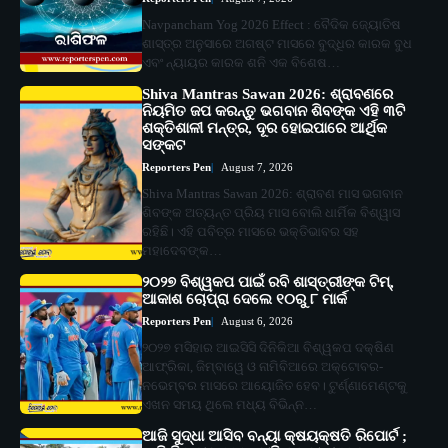
Navpancham Yog 2026 Effect : ବୈଦିକ ଜ୍ୟୋତିଷ
ଶାସ୍ତ୍ର ଅନୁସାରେ ଅଗଷ୍ଟ ମାସରେ ବୁଦ୍ଧିର କାରକ ବୁଧ
ଏବଂ ନ୍ୟାୟର କାରକ ଶନି ଏକ ବିଶେଷ…
Shiva Mantras Sawan 2026: ଶ୍ରାବଣରେ
ନିୟମିତ ଜପ କରନ୍ତୁ ଭଗବାନ ଶିବଙ୍କ ଏହି ୩ଟି
ଶକ୍ତିଶାଳୀ ମନ୍ତ୍ର, ଦୂର ହୋଇପାରେ ଆର୍ଥିକ
ସଙ୍କଟ
Reporters Pen
August 7, 2026
Shiva Mantras Sawan 2026: ଶ୍ରାବଣ ମାସ ଭଗବାନ
ଶିବଙ୍କ ଅତ୍ୟନ୍ତ ପ୍ରିୟ ମାସ ବୋଲି ଧାର୍ମିକ ବିଶ୍ୱାସ
ରହିଛି। ଏହି ପବିତ୍ର ମାସରେ ଭକ୍ତିଭାବର ସହ
ମହାଦେବଙ୍କ…
୨୦୨୭ ବିଶ୍ୱକପ ପାଇଁ ରବି ଶାସ୍ତ୍ରୀଙ୍କ ଟିମ୍,
ଆକାଶ ଚୋପ୍ରା ଦେଲେ ୧୦ରୁ ୮ ମାର୍କ
Reporters Pen
August 6, 2026
୨୦୨୭ ମସିହାର ଆଇସିସି ଦିନିକିଆ ବିଶ୍ୱକପ ଦକ୍ଷିଣ
ଆଫ୍ରିକା, ଜିମ୍ବାୱେ ଓ ନାମିବିଆରେ ଅକ୍ଟୋବର-
ନଭେମ୍ବର ମାସରେ ଆୟୋଜିତ ହେବ। ଟୁର୍ଣ୍ଣାମେଣ୍ଟକୁ
ଏଖନ ସମୟ ଥିଲେ ମଧ୍ୟ ବିଭିନ୍ନ…
ଆଜି ସୁଦ୍ଧା ଆସିବ ବନ୍ୟା କ୍ଷୟକ୍ଷତି ରିପୋର୍ଟ ;