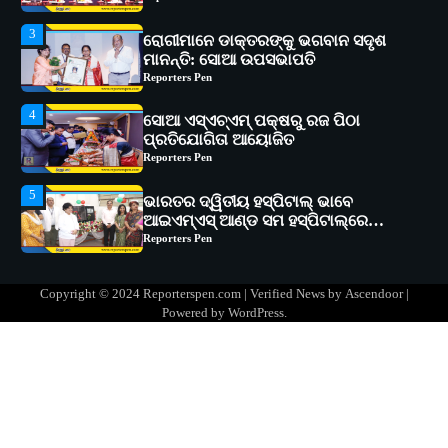
Reporters Pen
4
ସୋଆ ଏସ୍‌ଏଚ୍‌ଏମ୍ ପକ୍ଷରୁ ରଜ ପିଠା
ପ୍ରତିଯୋଗିତା ଆୟୋଜିତ
Reporters Pen
5
ଭାରତର ଦ୍ୱିତୀୟ ହସ୍ପିଟାଲ୍ ଭାବେ
ଆଇଏମ୍‌ଏସ୍ ଆଣ୍ଡ ସମ ହସ୍ପିଟାଲ୍‌ରେ
ଅତ୍ୟାଧୁନିକ ଡିଜିସ୍କାନର ସ୍ଥାପନ
Reporters Pen
1
ସୋଆ ପକ୍ଷରୁ ରାୱେ କାର୍ଯ୍ୟକ୍ରମ ଅଧୀନରେ
୧୧ଟି ଗ୍ରାମରେ ୧୬ଟି କୃଷକ ପ୍ରଶିକ୍ଷଣ
କାର୍ଯ୍ୟକ୍ରମ ଆୟୋଜିତ
Reporters Pen
2
ସୋଆର ୨୦ତମ ପ୍ରତିଷ୍ଠା ଦିବସରେ
Copyright © 2024 Reporterspen.com | Verified News by
Ascendoor
|
ବିଶ୍ୱବିଦ୍ୟାଳୟର ସଫଳତା, ଉତ୍କର୍ଷତା ଓ
Powered by
WordPress
.
ଅଗ୍ରଗତିର ସ୍ମୃତିଚାରଣ
Reporters Pen
3
ରୋଗୀମାନେ ଡାକ୍ତରଙ୍କୁ ଭଗବାନ ସଦୃଶ
ମାନନ୍ତି: ସୋଆ ଉପସଭାପତି
Reporters Pen
4
ସୋଆ ଏସ୍‌ଏଚ୍‌ଏମ୍ ପକ୍ଷରୁ ରଜ ପିଠା