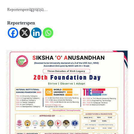
Reporterspenସ୍ୱାସ୍ଥ୍ୟ…
Reporterspen
2
୨୦୨୭ ବିଶ୍ୱକପ ପାଇଁ ରବି ଶାସ୍ତ୍ରୀଙ୍କ ଟିମ୍,
ଆକାଶ ଚୋପ୍ରା ଦେଲେ ୧୦ରୁ ୮ ମାର୍କ
Reporters Pen
3
ଆଜି ସୁଦ୍ଧା ଆସିବ ବନ୍ୟା କ୍ଷୟକ୍ଷତି ରିପୋର୍ଟ
; ୨୨ଟି ଜିଲ୍ଲାକୁ ୧୧୦କୋଟି ଟଙ୍କା ମଞ୍ଜୁର
Reporters Pen