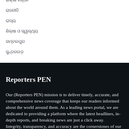
ରାଜନୀତି
ରାଜ୍ୟ
ଶିକ୍ଷା ଓ ସ୍ୱାସ୍ଥ୍ୟ
ସମ୍ବଲପୁର
ସୁନ୍ଦରଗଡ଼
Reporters PEN
Our (Reporters PEN) mission is to deliver timely, accurate, and
comprehensive news coverage that keeps our readers informed
about the world around them. As a leading news portal, we are
dedicated to providing a platform where the latest headlines, in-
depth reports, and breaking news are just a click away.
Integrity, transparency, and accuracy are the cornerstones of our