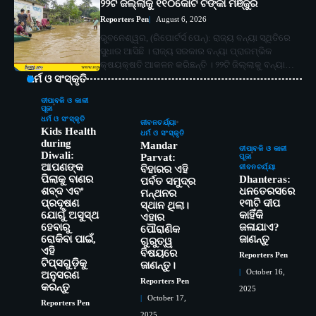
୨୨ଟି ଜିଲ୍ଲାକୁ ୧୧୦କୋଟି ଟଙ୍କା ମଞ୍ଜୁର
Reporters Pen
August 6, 2026
ଭୁବନେଶ୍ୱର, (ରିପୋର୍ଟର୍ସ ପେନ୍‌): ରାଜ୍ୟ ବନ୍ୟା ସ୍ଥିତିରେ
ସୁଧାର ଆସିଛି । ରାଜ୍ୟ ସରକାର ବନ୍ୟା ପ୍ରାରମ୍ଭିକ
କ୍ଷୟକ୍ଷତି ଆକଳନ କରିଛନ୍ତି । ୨୨ଟି ଜିଲ୍ଲାକୁ ବନ୍ୟା…
ଧର୍ମ ଓ ସଂସ୍କୃତି
ଦୀପାବଳି ଓ କାଳୀ
ପୂଜା
ଧର୍ମ ଓ ସଂସ୍କୃତି
ଜୀବନଚର୍ଯ୍ୟା
Kids Health
ଧର୍ମ ଓ ସଂସ୍କୃତି
during
Mandar
ଦୀପାବଳି ଓ କାଳୀ
Diwali:
Parvat:
ପୂଜା
ଆପଣଙ୍କ
ଜୀବନଚର୍ଯ୍ୟା
ବିହାରର ଏହି
ପିଲାକୁ ବାଣର
Dhanteras:
ପର୍ବତ ସମୁଦ୍ର
ଶବ୍ଦ ଏବଂ
ଧନତେରସରେ
ମନ୍ଥନର
ପ୍ରଦୂଷଣ
୧୩ଟି ଦୀପ
ସ୍ଥାନ ଥିଲା।
ଯୋଗୁଁ ଅସୁସ୍ଥ
କାହିଁକି
ଏହାର
ହେବାରୁ
ଜଳାଯାଏ?
ପୌରାଣିକ
ରୋକିବା ପାଇଁ,
ଜାଣନ୍ତୁ
ଗୁରୁତ୍ୱ
ଏହି
ବିଷୟରେ
Reporters Pen
2
ଟିପ୍ସଗୁଡ଼ିକୁ
ଜାଣନ୍ତୁ।
ସୋଆର ୨୦ତମ ପ୍ରତିଷ୍ଠା ଦିବସରେ
October 16,
ଅନୁସରଣ
ବିଶ୍ୱବିଦ୍ୟାଳୟର ସଫଳତା, ଉତ୍କର୍ଷତା ଓ
Reporters Pen
କରନ୍ତୁ
2025
ଅଗ୍ରଗତିର ସ୍ମୃତିଚାରଣ
Reporters Pen
October 17,
Reporters Pen
2025