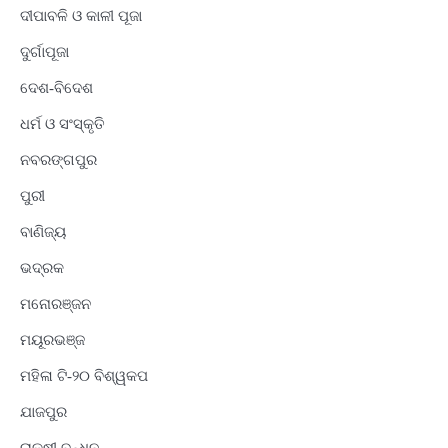
ଦୀପାବଳି ଓ କାଳୀ ପୂଜା
ଦୁର୍ଗାପୂଜା
ଦେଶ-ବିଦେଶ
ଧର୍ମ ଓ ସଂସ୍କୃତି
ନବରଙ୍ଗପୁର
ପୁରୀ
ବାଣିଜ୍ୟ
ଭଦ୍ରକ
ମନୋରଞ୍ଜନ
ମୟୂରଭଞ୍ଜ
ମହିଳା ଟି-୨୦ ବିଶ୍ୱକପ
ଯାଜପୁର
ରାକ୍ଷୀ ବନ୍ଧନ