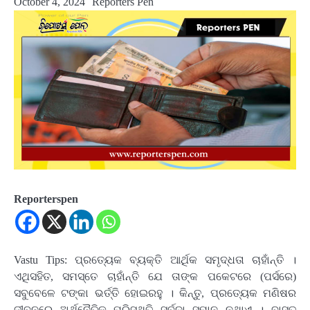
October 4, 2024
Reporters Pen
Reporterspen
Vastu Tips:
ପ୍ରତ୍ୟେକ ବ୍ୟକ୍ତି ଆର୍ଥିକ ସମୃଦ୍ଧତା ଚାହାଁନ୍ତି ।
ଏଥିସହିତ, ସମସ୍ତେ ଚାହାଁନ୍ତି ଯେ ତାଙ୍କ ପକେଟରେ (ପର୍ସରେ)
ସବୁବେଳେ ଟଙ୍କା ଭର୍ତ୍ତି ହୋଇରହୁ । କିନ୍ତୁ, ପ୍ରତ୍ୟେକ ମଣିଷର
ଜୀବନରେ ଅର୍ଥନୈତିକ ପରିସ୍ଥିତି ସର୍ବଦା ସମାନ ନଥାଏ । ବାସ୍ତୁ