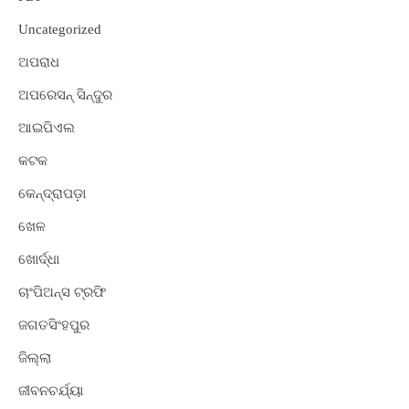
Uncategorized
ଅପରାଧ
ଅପରେସନ୍ ସିନ୍ଦୁର
ଆଇପିଏଲ
କଟକ
କେନ୍ଦ୍ରାପଡ଼ା
ଖେଳ
ଖୋର୍ଦ୍ଧା
ଚାଂପିଅନ୍ସ ଟ୍ରଫି
ଜଗତସିଂହପୁର
ଜିଲ୍ଲା
ଜୀବନଚର୍ଯ୍ୟା