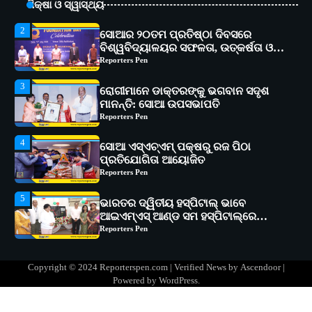
ଶିକ୍ଷା ଓ ସ୍ୱାସ୍ଥ୍ୟ
ଅଗ୍ରଗତିର ସ୍ମୃତିଚାରଣ
Reporters Pen
3
ରୋଗୀମାନେ ଡାକ୍ତରଙ୍କୁ ଭଗବାନ ସଦୃଶ
ମାନନ୍ତି: ସୋଆ ଉପସଭାପତି
Reporters Pen
4
ସୋଆ ଏସ୍‌ଏଚ୍‌ଏମ୍ ପକ୍ଷରୁ ରଜ ପିଠା
ପ୍ରତିଯୋଗିତା ଆୟୋଜିତ
Reporters Pen
5
ଭାରତର ଦ୍ୱିତୀୟ ହସ୍ପିଟାଲ୍ ଭାବେ
ଆଇଏମ୍‌ଏସ୍ ଆଣ୍ଡ ସମ ହସ୍ପିଟାଲ୍‌ରେ
ଅତ୍ୟାଧୁନିକ ଡିଜିସ୍କାନର ସ୍ଥାପନ
Reporters Pen
1
ସୋଆ ପକ୍ଷରୁ ରାୱେ କାର୍ଯ୍ୟକ୍ରମ ଅଧୀନରେ
୧୧ଟି ଗ୍ରାମରେ ୧୬ଟି କୃଷକ ପ୍ରଶିକ୍ଷଣ
କାର୍ଯ୍ୟକ୍ରମ ଆୟୋଜିତ
Reporters Pen
2
ସୋଆର ୨୦ତମ ପ୍ରତିଷ୍ଠା ଦିବସରେ
Copyright © 2024 Reporterspen.com | Verified News by
Ascendoor
|
ବିଶ୍ୱବିଦ୍ୟାଳୟର ସଫଳତା, ଉତ୍କର୍ଷତା ଓ
Powered by
WordPress
.
ଅଗ୍ରଗତିର ସ୍ମୃତିଚାରଣ
Reporters Pen
3