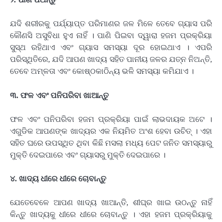
ଯଦି ଶରୀରକୁ ପର୍ଯ୍ୟାପ୍ତ ପରିମାଣର ଜଳ ମିଳେ ତେବେ ଗ୍ୟାସ ପରି
କୌଣସି ଅସୁବିଧା ହୁଏ ନାହିଁ । ପାଣି ପିଇବା ଦ୍ୱାରା ହଜମ ପ୍ରକ୍ରିୟା
ସୁସ୍ଥ ରହିଥାଏ ଏବଂ ଗ୍ୟାସ ସମସ୍ୟା ଦୂର ହୋଇଥାଏ । ଏପରି
ପରିସ୍ଥିତିରେ, ଯଦି ଆପଣ ଖାଦ୍ୟ ସହିତ ପାନୀୟ ଜଳର ଯତ୍ନ ନିଅନ୍ତି,
ତେବେ ଅମ୍ଳତା ଏବଂ କୋଷ୍ଠକାଠିନ୍ୟ ଭଳି ସମସ୍ୟା କମିଯାଏ ।
୩. ଫଳ ଏବଂ ପନିପରିବା ଖାଆନ୍ତୁ
ଫଳ ଏବଂ ପନିପରିବା ହଜମ ପ୍ରକ୍ରିୟା ପାଇଁ ଲାଭଦାୟକ ଅଟେ ।
ଏଗୁଡିକ ଆପଣଙ୍କ ଖାଦ୍ୟର ଏକ ନିୟମିତ ଅଂଶ ହେବା ଉଚିତ୍ । ଏହା
ସହିତ ଘରେ ଉପସ୍ଥିତ ଥିବା କିଛି ମସଲା ମଧ୍ୟ ପେଟ ଜନିତ ସମସ୍ୟାରୁ
ମୁକ୍ତି ଦେଇପାରେ ଏବଂ ଗ୍ୟାସରୁ ମୁକ୍ତି ଦେଇପାରେ ।
୪. ଖାଦ୍ୟ ଧୀରେ ଧୀରେ ଚୋବାନ୍ତୁ
ଯେତେବେଳେ ଆପଣ ଖାଦ୍ୟ ଖାଆନ୍ତି, ଶୀଘ୍ର ଖାଇ ଉଠନ୍ତୁ ନାହିଁ
କିନ୍ତୁ ଖାଦ୍ୟକୁ ଧୀରେ ଧୀରେ ଚୋବାନ୍ତୁ । ଏହା ହଜମ ପ୍ରକ୍ରିୟାକୁ