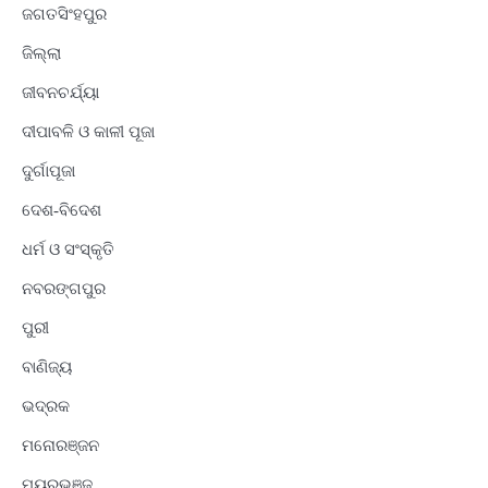
ଜଗତସିଂହପୁର
ଜିଲ୍ଲା
ଜୀବନଚର୍ଯ୍ୟା
ଦୀପାବଳି ଓ କାଳୀ ପୂଜା
ଦୁର୍ଗାପୂଜା
ଦେଶ-ବିଦେଶ
ଧର୍ମ ଓ ସଂସ୍କୃତି
ନବରଙ୍ଗପୁର
ପୁରୀ
ବାଣିଜ୍ୟ
ଭଦ୍ରକ
ମନୋରଞ୍ଜନ
ମୟୂରଭଞ୍ଜ