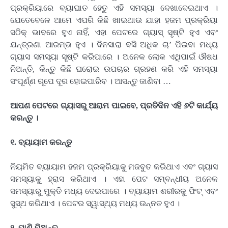
ପ୍ରକ୍ରିୟାରେ ବ୍ୟାଘାତ ହେତୁ ଏହି ସମସ୍ୟା ଦେଖାଦେଇଥାଏ ।
ଯେତେବେଳେ ଆମେ ଏପରି କିଛି ଖାଇଥାଉ ଯାହା ହଜମ ପ୍ରକ୍ରିୟା
ସଠିକ୍ ଭାବରେ ହୁଏ ନାହିଁ, ଏହା ପେଟରେ ଗ୍ୟାସ୍ ସୃଷ୍ଟି ହୁଏ ଏବଂ
ଯନ୍ତ୍ରଣା ଆରମ୍ଭ ହୁଏ । ଦିନସାରା ବସି ଅଧିକ ଚା’ ପିଇବା ମଧ୍ୟ
ଗ୍ୟାସ ସମସ୍ୟା ସୃଷ୍ଟି କରିପାରେ । ଅନେକ ଲୋକ ଏଥିପାଇଁ ଔଷଧ
ନିଅନ୍ତି, କିନ୍ତୁ କିଛି ଘରୋଇ ଉପଚାର ଗ୍ରହଣ କରି ଏହି ସମସ୍ୟା
ସଂପୂର୍ଣ୍ଣ ରୂପେ ଦୂର ହୋଇପାରିବ । ଆସନ୍ତୁ ଜାଣିବା …
ଆପଣ ପେଟରେ ଗ୍ୟାସରୁ ଆରାମ ପାଇବେ, ପ୍ରତିଦିନ ଏହି ୬ଟି କାର୍ଯ୍ୟ
କରନ୍ତୁ ।
୧. ବ୍ୟାୟାମ କରନ୍ତୁ
ନିୟମିତ ବ୍ୟାୟାମ ହଜମ ପ୍ରକ୍ରିୟାକୁ ମଜବୁତ କରିଥାଏ ଏବଂ ଗ୍ୟାସ
ସମସ୍ୟାକୁ ହ୍ରାସ କରିଥାଏ । ଏହା ପେଟ ସମ୍ବନ୍ଧୀୟ ଅନେକ
ସମସ୍ୟାରୁ ମୁକ୍ତି ମଧ୍ୟ ଦେଇପାରେ । ବ୍ୟାୟାମ ଶରୀରକୁ ଫିଟ୍ ଏବଂ
ସୁସ୍ଥ କରିଥାଏ । ପେଟର ସ୍ୱାସ୍ଥ୍ୟ ମଧ୍ୟ ଉନ୍ନତ ହୁଏ ।
୨. ପାଣି ପିଅନ୍ତୁ