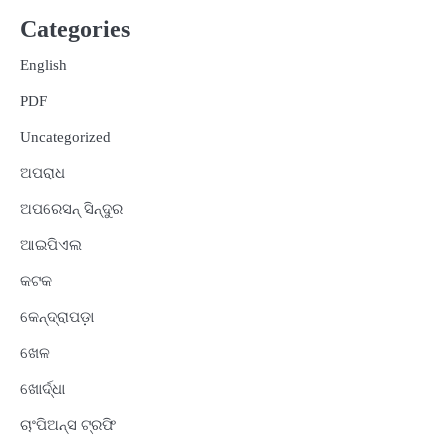
Categories
English
PDF
Uncategorized
ଅପରାଧ
ଅପରେସନ୍ ସିନ୍ଦୁର
ଆଇପିଏଲ
କଟକ
କେନ୍ଦ୍ରାପଡ଼ା
ଖେଳ
ଖୋର୍ଦ୍ଧା
ଚାଂପିଅନ୍ସ ଟ୍ରଫି