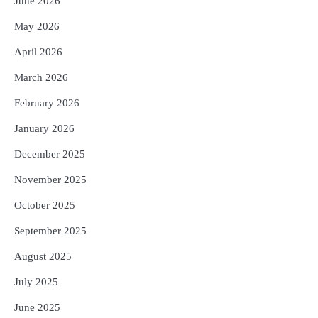
June 2026
4
ଡିବିଟି ମାଧ୍ୟମରେ କ୍ଷତିଗ୍ରସ୍ତଙ୍କୁ
May 2026
କ୍ଷତିପୂରଣ ଦେବାକୁ ରାଜସ୍ୱ ମନ୍ତ୍ରୀଙ୍କ
ନିର୍ଦ୍ଦେଶ
Reporters Pen
April 2026
5
ଓଡ଼ିଶା ଫୁଡ୍ ପ୍ରୋ ୨୦୨୬ : ୪୩,୪୩୭ କୋଟି
March 2026
ଟଙ୍କାର ନିବେଶ ପ୍ରସ୍ତାବ ହାସଲ
February 2026
Reporters Pen
January 2026
December 2025
November 2025
October 2025
September 2025
August 2025
July 2025
June 2025