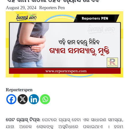
August 29, 2024
Reporters Pen
Reporterspen
ପେଟ ଗ୍ୟାସ୍ ଟିପ୍ସ:
ପେଟରେ ଗ୍ୟାସ୍ ହେବା ଏକ ସାଧାରଣ ସମସ୍ୟା,
ଯାହା ଅନେକ ଲୋକଙ୍କୁ ଅସୁବିଧାରେ ପକାଇଥାଏ । ହଜମ