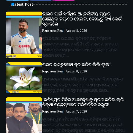
Latest Post
ଭାରତ ପାଇଁ ସର୍ବାଧିକ ଅନ୍ତର୍ଜାତୀୟ ମ୍ୟାଚ୍
ଖେଳିଥିବା ଟପ୍-୧୦ ଖେଳାଳି, ଦେଖନ୍ତୁ କିଏ କେଉଁ
ସ୍ଥାନରେ
Reporters Pen
August 8, 2026
ନୂଆଦିଲ୍ଲୀ: ଭାରତୀୟ କ୍ରିକେଟ୍ ଟିମ୍ ବର୍ତ୍ତମାନ
ଶ୍ରୀଲଙ୍କା ଗସ୍ତରେ ରହିଛି। ଏହି ଗସ୍ତରେ ଭାରତ ଓ
ଶ୍ରୀଲଙ୍କା ମଧ୍ୟରେ ୨ଟି ଟେଷ୍ଟ ମ୍ୟାଚ୍ ଖେଳାଯିବ।
ପ୍ରଥମ ଟେଷ୍ଟ…
ଘରର ବାସ୍ତୁଦୋଷ ଦୂର କରିବ ଲିଲି ଫୁଲ!
Reporters Pen
August 8, 2026
ଫୁଲ କେବଳ ଘରର ସୌନ୍ଦର୍ଯ୍ୟ ବଢ଼ାଇବା କିମ୍ବା ସୁଗନ୍ଧ
ପାଇଁ ନୁହେଁ, ବାସ୍ତୁ ଶାସ୍ତ୍ରରେ ମଧ୍ୟ ଫୁଲର ବିଶେଷ
ମହତ୍ତ୍ୱ ରହିଛି। ବାସ୍ତୁ ମତ ଅନୁଯାୟୀ, ଘରେ…
‘ଭବିଷ୍ୟତ ପିଢିର ଆକାଂକ୍ଷାକୁ ପୂରଣ କରିବା ଲାଗି
ଶିକ୍ଷା ବ୍ୟବସ୍ଥାରେ ପରିବର୍ତ୍ତନ ଜରୁରୀ’
Reporters Pen
August 7, 2026
ଭୁବନେଶ୍ୱର, (ରିପୋର୍ଟର୍ସ ପେନ୍‌): ବ୍ରିକ୍ସ ସହଯୋଗରେ
ଜନ କୈନ୍ଦ୍ରିକ ଏବଂ ମାନବତା ପ୍ରଥମ ଆଭିମୁଖ୍ୟ ପାଇଁ
ଭାରତର ପ୍ରତିବଦ୍ଧତାକୁ ଦୋହରାଇଛନ୍ତି କେନ୍ଦ୍ର ଶିକ୍ଷା