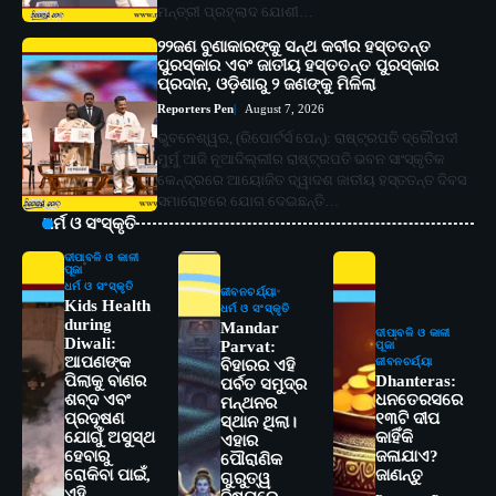
ମନ୍ତ୍ରୀ ପ୍ରହ୍ଲାଦ ଯୋଶୀ…
୨୨ଜଣ ବୁଣାକାରଙ୍କୁ ସନ୍ଥ କବୀର ହସ୍ତତନ୍ତ
ପୁରସ୍କାର ଏବଂ ଜାତୀୟ ହସ୍ତତନ୍ତ ପୁରସ୍କାର
ପ୍ରଦାନ, ଓଡ଼ିଶାରୁ ୨ ଜଣଙ୍କୁ ମିଳିଲା
Reporters Pen
August 7, 2026
ଭୁବନେଶ୍ୱର, (ରିପୋର୍ଟର୍ସ ପେନ୍‌): ରାଷ୍ଟ୍ରପତି ଦ୍ରୌପଦୀ
ମୁର୍ମୁ ଆଜି ନୂଆଦିଲ୍ଲୀର ରାଷ୍ଟ୍ରପତି ଭବନ ସାଂସ୍କୃତିକ
କେନ୍ଦ୍ରରେ ଆୟୋଜିତ ଦ୍ୱାଦଶ ଜାତୀୟ ହସ୍ତତନ୍ତ ଦିବସ
ସମାରୋହରେ ଯୋଗ ଦେଇଛନ୍ତି…
ଧର୍ମ ଓ ସଂସ୍କୃତି
ଦୀପାବଳି ଓ କାଳୀ
ପୂଜା
ଧର୍ମ ଓ ସଂସ୍କୃତି
ଜୀବନଚର୍ଯ୍ୟା
Kids Health
ଧର୍ମ ଓ ସଂସ୍କୃତି
during
Mandar
ଦୀପାବଳି ଓ କାଳୀ
Diwali:
Parvat:
ପୂଜା
ଆପଣଙ୍କ
ଜୀବନଚର୍ଯ୍ୟା
ବିହାରର ଏହି
ପିଲାକୁ ବାଣର
Dhanteras:
ପର୍ବତ ସମୁଦ୍ର
ଶବ୍ଦ ଏବଂ
ଧନତେରସରେ
ମନ୍ଥନର
ପ୍ରଦୂଷଣ
୧୩ଟି ଦୀପ
ସ୍ଥାନ ଥିଲା।
ଯୋଗୁଁ ଅସୁସ୍ଥ
କାହିଁକି
ଏହାର
ହେବାରୁ
ଜଳାଯାଏ?
ପୌରାଣିକ
ରୋକିବା ପାଇଁ,
ଜାଣନ୍ତୁ
ଗୁରୁତ୍ୱ
ଏହି