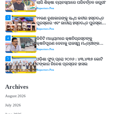
ପୁରସ୍କାର ଏବଂ ଜାତୀୟ ହସ୍ତତନ୍ତ ପୁରସ୍କାର
ପ୍ରଦାନ, ଓଡ଼ିଶାରୁ ୨ ଜଣଙ୍କୁ ମିଳିଲା
Reporters Pen
4
ଡିବିଟି ମାଧ୍ୟମରେ କ୍ଷତିଗ୍ରସ୍ତଙ୍କୁ
କ୍ଷତିପୂରଣ ଦେବାକୁ ରାଜସ୍ୱ ମନ୍ତ୍ରୀଙ୍କ
ନିର୍ଦ୍ଦେଶ
Reporters Pen
5
ଓଡ଼ିଶା ଫୁଡ୍ ପ୍ରୋ ୨୦୨୬ : ୪୩,୪୩୭ କୋଟି
ଟଙ୍କାର ନିବେଶ ପ୍ରସ୍ତାବ ହାସଲ
Reporters Pen
1
ଘରର ବାସ୍ତୁଦୋଷ ଦୂର କରିବ ଲିଲି ଫୁଲ!
Reporters Pen
2
‘ଭବିଷ୍ୟତ ପିଢିର ଆକାଂକ୍ଷାକୁ ପୂରଣ କରିବା
ଲାଗି ଶିକ୍ଷା ବ୍ୟବସ୍ଥାରେ ପରିବର୍ତ୍ତନ ଜରୁରୀ’
Archives
Reporters Pen
August 2026
3
୨୨ଜଣ ବୁଣାକାରଙ୍କୁ ସନ୍ଥ କବୀର ହସ୍ତତନ୍ତ
ପୁରସ୍କାର ଏବଂ ଜାତୀୟ ହସ୍ତତନ୍ତ ପୁରସ୍କାର
July 2026
ପ୍ରଦାନ, ଓଡ଼ିଶାରୁ ୨ ଜଣଙ୍କୁ ମିଳିଲା
Reporters Pen