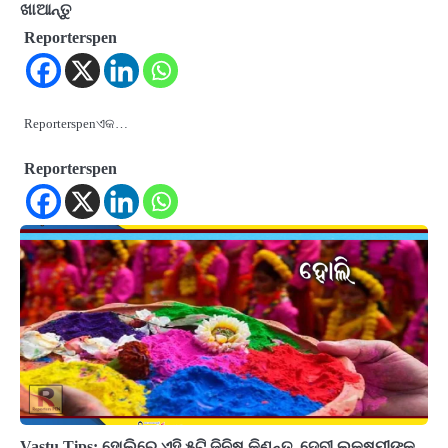
ଖାଆନ୍ତୁ
Reporterspen
Reporterspenଏକ…
Reporterspen
Vastu Tips: ହୋଲିରେ ଏହି ୫ଟି ଜିନିଷ କିଣନ୍ତୁ, ଦେବୀ ଲକ୍ଷ୍ମୀଙ୍କ