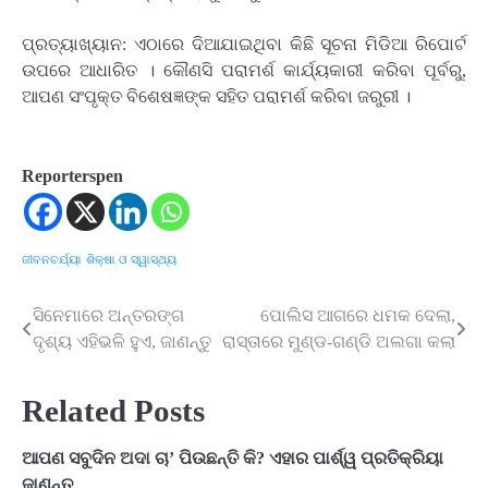
ପ୍ରତ୍ୟାଖ୍ୟାନ: ଏଠାରେ ଦିଆଯାଇଥିବା କିଛି ସୂଚନା ମିଡିଆ ରିପୋର୍ଟ
ଉପରେ ଆଧାରିତ । କୌଣସି ପରାମର୍ଶ କାର୍ଯ୍ୟକାରୀ କରିବା ପୂର୍ବରୁ,
ଆପଣ ସଂପୃକ୍ତ ବିଶେଷଜ୍ଞଙ୍କ ସହିତ ପରାମର୍ଶ କରିବା ଜରୁରୀ ।
Reporterspen
ଜୀବନଚର୍ଯ୍ୟା
ଶିକ୍ଷା ଓ ସ୍ୱାସ୍ଥ୍ୟ
ସିନେମାରେ ଅନ୍ତରଙ୍ଗ
ପୋଲିସ ଆଗରେ ଧମକ ଦେଲା,
Post
ଦୃଶ୍ୟ ଏହିଭଳି ହୁଏ, ଜାଣନ୍ତୁ
ରାସ୍ତାରେ ମୁଣ୍ଡ-ଗଣ୍ଡି ଅଲଗା କଲା
navigation
Related Posts
ଆପଣ ସବୁଦିନ ଅଦା ଚା’ ପିଉଛନ୍ତି କି? ଏହାର ପାର୍ଶ୍ୱ ପ୍ରତିକ୍ରିୟା
ଜାଣନ୍ତୁ