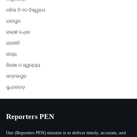
ମହିଳା ଟି-୨୦ ବିଶ୍ୱକପ
ଯାଜପୁର
ରାକ୍ଷୀ ବନ୍ଧନ
ରାଜନୀତି
ରାଜ୍ୟ
ଶିକ୍ଷା ଓ ସ୍ୱାସ୍ଥ୍ୟ
ସମ୍ବଲପୁର
ସୁନ୍ଦରଗଡ଼
Reporters PEN
Our (Reporters PEN) mission is to deliver timely, accurate, and