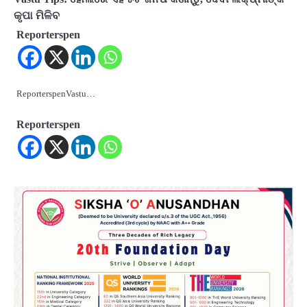
କୃପା ମିଳିବ
Reporterspen
ReporterspenVastu…
Reporterspen
2
‘ଭବିଷ୍ୟତ ପିଢିର ଆକାଂକ୍ଷାକୁ ପୂରଣ କରିବା
ଲାଗି ଶିକ୍ଷା ବ୍ୟବସ୍ଥାରେ ପରିବର୍ତ୍ତନ ଜରୁରୀ’
Reporters Pen