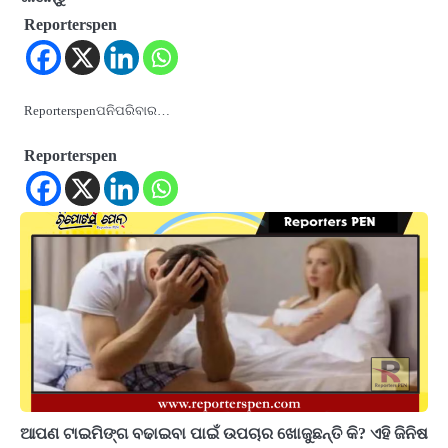
Reporterspen
Reporterspenପନିପରିବାର…
Reporterspen
ଆପଣ ଟାଇମିଙ୍ଗ ବଢାଇବା ପାଇଁ ଉପଚାର ଖୋଜୁଛନ୍ତି କି? ଏହି ଜିନିଷ