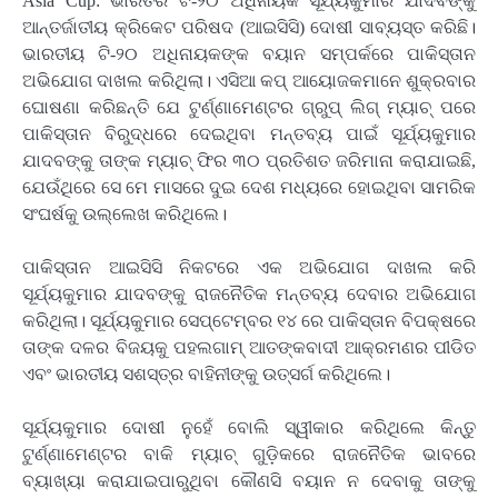
Asia Cup: ଭାରତର ଟି-୨୦ ଅଧିନାୟକ ସୂର୍ଯ୍ୟକୁମାର ଯାଦବଙ୍କୁ
ଆନ୍ତର୍ଜାତୀୟ କ୍ରିକେଟ ପରିଷଦ (ଆଇସିସି) ଦୋଷୀ ସାବ୍ୟସ୍ତ କରିଛି।
ଭାରତୀୟ ଟି-୨୦ ଅଧିନାୟକଙ୍କ ବୟାନ ସମ୍ପର୍କରେ ପାକିସ୍ତାନ
ଅଭିଯୋଗ ଦାଖଲ କରିଥିଲା। ଏସିଆ କପ୍ ଆୟୋଜକମାନେ ଶୁକ୍ରବାର
ଘୋଷଣା କରିଛନ୍ତି ଯେ ଟୁର୍ଣ୍ଣାମେଣ୍ଟର ଗ୍ରୁପ୍ ଲିଗ୍ ମ୍ୟାଚ୍ ପରେ
ପାକିସ୍ତାନ ବିରୁଦ୍ଧରେ ଦେଇଥିବା ମନ୍ତବ୍ୟ ପାଇଁ ସୂର୍ଯ୍ୟକୁମାର
ଯାଦବଙ୍କୁ ତାଙ୍କ ମ୍ୟାଚ୍ ଫିର ୩୦ ପ୍ରତିଶତ ଜରିମାନା କରାଯାଇଛି,
ଯେଉଁଥିରେ ସେ ମେ ମାସରେ ଦୁଇ ଦେଶ ମଧ୍ୟରେ ହୋଇଥିବା ସାମରିକ
ସଂଘର୍ଷକୁ ଉଲ୍ଲେଖ କରିଥିଲେ।
ପାକିସ୍ତାନ ଆଇସିସି ନିକଟରେ ଏକ ଅଭିଯୋଗ ଦାଖଲ କରି
ସୂର୍ଯ୍ୟକୁମାର ଯାଦବଙ୍କୁ ରାଜନୈତିକ ମନ୍ତବ୍ୟ ଦେବାର ଅଭିଯୋଗ
କରିଥିଲା। ସୂର୍ଯ୍ୟକୁମାର ସେପ୍ଟେମ୍ବର ୧୪ ରେ ପାକିସ୍ତାନ ବିପକ୍ଷରେ
ତାଙ୍କ ଦଳର ବିଜୟକୁ ପହଲଗାମ୍ ଆତଙ୍କବାଦୀ ଆକ୍ରମଣର ପୀଡିତ
ଏବଂ ଭାରତୀୟ ସଶସ୍ତ୍ର ବାହିନୀଙ୍କୁ ଉତ୍ସର୍ଗ କରିଥିଲେ।
ସୂର୍ଯ୍ୟକୁମାର ଦୋଷୀ ନୁହେଁ ବୋଲି ସ୍ୱୀକାର କରିଥିଲେ କିନ୍ତୁ
ଟୁର୍ଣ୍ଣାମେଣ୍ଟର ବାକି ମ୍ୟାଚ୍ ଗୁଡ଼ିକରେ ରାଜନୈତିକ ଭାବରେ
ବ୍ୟାଖ୍ୟା କରାଯାଇପାରୁଥିବା କୌଣସି ବୟାନ ନ ଦେବାକୁ ତାଙ୍କୁ