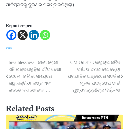
ପାକିସ୍ତାନକୁ ଦୁଇଥର ପରାସ୍ତ କରିଥିଲା।
Reporterspen
ଖେଳ
breathlessness : ଜଣେ ରୋଗୀ
CM Odisha : ଲଘୁଚାପ ଜନିତ
Post
ଏହି ଲକ୍ଷଣଗୁଡ଼ିକ ସହିତ ଦେଖା
ବର୍ଷା ଓ ସମ୍ଭାବ୍ୟ ବନ୍ୟା
navigation
ଦେଲେ: ଚାଲିବା ସମୟରେ
ପ୍ରଭାବିତ ଅଞ୍ଚଳରେ ସତର୍କତା
ଶ୍ୱାସକ୍ରିୟା କଷ୍ଟ ଏବଂ
ମୂଳକ ପଦକ୍ଷେପ ପାଇଁ
ରାତିରେ ବସି ଶୋଇବା …
ମୁଖ୍ୟମନ୍ତ୍ରୀଙ୍କ ନିର୍ଦ୍ଦେଶ
Related Posts