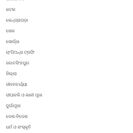
କଟକ
କେନ୍ଦ୍ରାପଡ଼ା
ଖେଳ
ଖୋର୍ଦ୍ଧା
ଚାଂପିଅନ୍ସ ଟ୍ରଫି
ଜଗତସିଂହପୁର
ଜିଲ୍ଲା
ଜୀବନଚର୍ଯ୍ୟା
ଦୀପାବଳି ଓ କାଳୀ ପୂଜା
ଦୁର୍ଗାପୂଜା
ଦେଶ-ବିଦେଶ
ଧର୍ମ ଓ ସଂସ୍କୃତି