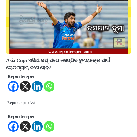
Asia Cup: ଏସିଆ କପ୍ ପରେ ଜସପ୍ରିତ ବୁମରାହଙ୍କ ପାଇଁ
ରୋଡମ୍ୟାପ୍ କ’ଣ ହେବ?
Reporterspen
ReporterspenAsia…
Reporterspen