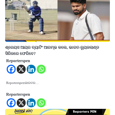
ଶ୍ରେୟସ ଆୟର ବ୍ୟାଟିଂ ଆରମ୍ଭ କଲେ, ଭାରତ-ନ୍ୟୁଜଲାଣ୍ଡ
ସିରିଜରେ ଫେରିବେ?
Reporterspen
Reporterspenଭାରତର…
Reporterspen