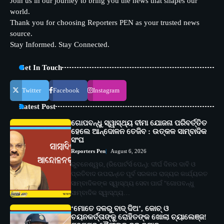
Join us in our journey to bring you the news that shapes our
world.
Thank you for choosing Reporters PEN as your trusted news
source.
Stay Informed. Stay Connected.
Get In Touch
Twitter
Facebook
Instagram
Latest Post
ଗୋପବନ୍ଧୁ ସ୍ୱାସ୍ଥ୍ୟ ବୀମା ଯୋଜନା ପରିବର୍ତ୍ତିତ
ହେଲେ ଆନ୍ଦୋଳନ ତେଜିବ : ଉତ୍କଳ ସାମ୍ବାଦିକ
ସଂଘ
Reporters Pen
August 6, 2026
ଭୁବନେଶ୍ୱର, (ରିପୋର୍ଟର୍ସ ପେନ୍‌): ଦୀର୍ଘ ଦିନର ଦାବି ଓ
ପ୍ରତିବାଦ ଉପରାନ୍ତେ ପୂର୍ବ ସରକାର ରାଜ୍ୟର କାର୍ଯ୍ୟରତ
ସାମ୍ବାଦିକଙ୍କ ସ୍ୱାସ୍ଥ୍ୟ ସେବା ପାଇଁ "ଗୋପବନ୍ଧୁ
ସାମ୍ବାଦିକ ସ୍ୱାସ୍ଥ୍ୟ…
‘ମୋତେ ଦଳରୁ ବାଦ୍ ଦିଅ’, କୋଚ୍ ଓ
ଚୟନକର୍ତ୍ତାଙ୍କୁ ରୋହିତଙ୍କ ଖୋଲା ଚ୍ୟାଲେଞ୍ଜ!