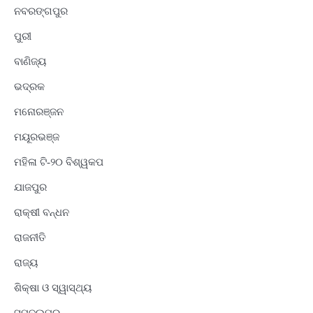
ନବରଙ୍ଗପୁର
ପୁରୀ
ବାଣିଜ୍ୟ
ଭଦ୍ରକ
ମନୋରଞ୍ଜନ
ମୟୂରଭଞ୍ଜ
ମହିଳା ଟି-୨୦ ବିଶ୍ୱକପ
ଯାଜପୁର
ରାକ୍ଷୀ ବନ୍ଧନ
ରାଜନୀତି
ରାଜ୍ୟ
ଶିକ୍ଷା ଓ ସ୍ୱାସ୍ଥ୍ୟ