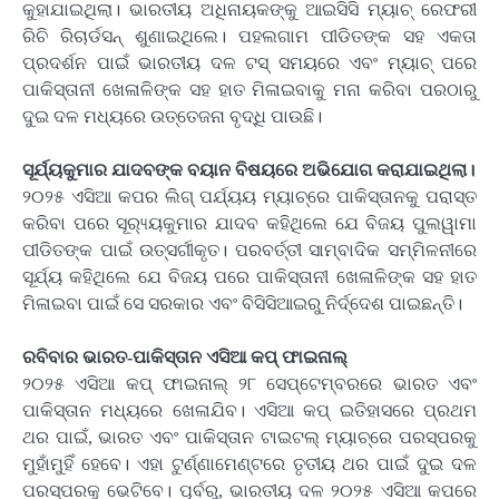
କୁହାଯାଇଥିଲା। ଭାରତୀୟ ଅଧିନାୟକଙ୍କୁ ଆଇସିସି ମ୍ୟାଚ୍ ରେଫରୀ
ରିଚି ରିଚାର୍ଡସନ୍ ଶୁଣାଇଥିଲେ। ପହଲଗାମ ପୀଡିତଙ୍କ ସହ ଏକତା
ପ୍ରଦର୍ଶନ ପାଇଁ ଭାରତୀୟ ଦଳ ଟସ୍ ସମୟରେ ଏବଂ ମ୍ୟାଚ୍ ପରେ
ପାକିସ୍ତାନୀ ଖେଳାଳିଙ୍କ ସହ ହାତ ମିଳାଇବାକୁ ମନା କରିବା ପରଠାରୁ
ଦୁଇ ଦଳ ମଧ୍ୟରେ ଉତ୍ତେଜନା ବୃଦ୍ଧି ପାଉଛି।
ସୂର୍ଯ୍ୟକୁମାର ଯାଦବଙ୍କ ବୟାନ ବିଷୟରେ ଅଭିଯୋଗ କରାଯାଇଥିଲା।
୨୦୨୫ ଏସିଆ କପର ଲିଗ୍ ପର୍ଯ୍ୟୟ ମ୍ୟାଚ୍‌ରେ ପାକିସ୍ତାନକୁ ପରାସ୍ତ
କରିବା ପରେ ସୂର‌୍ୟ୍ୟକୁମାର ଯାଦବ କହିଥିଲେ ଯେ ବିଜୟ ପୁଲୱାମା
ପୀଡିତଙ୍କ ପାଇଁ ଉତ୍ସର୍ଗୀକୃତ। ପରବର୍ତ୍ତୀ ସାମ୍ବାଦିକ ସମ୍ମିଳନୀରେ
ସୂର୍ଯ୍ୟ କହିଥିଲେ ଯେ ବିଜୟ ପରେ ପାକିସ୍ତାନୀ ଖେଳାଳିଙ୍କ ସହ ହାତ
ମିଳାଇବା ପାଇଁ ସେ ସରକାର ଏବଂ ବିସିସିଆଇରୁ ନିର୍ଦ୍ଦେଶ ପାଇଛନ୍ତି।
ରବିବାର ଭାରତ-ପାକିସ୍ତାନ ଏସିଆ କପ୍ ଫାଇନାଲ୍
୨୦୨୫ ଏସିଆ କପ୍ ଫାଇନାଲ୍ ୨୮ ସେପ୍ଟେମ୍ବରରେ ଭାରତ ଏବଂ
ପାକିସ୍ତାନ ମଧ୍ୟରେ ଖେଳାଯିବ। ଏସିଆ କପ୍ ଇତିହାସରେ ପ୍ରଥମ
ଥର ପାଇଁ, ଭାରତ ଏବଂ ପାକିସ୍ତାନ ଟାଇଟଲ୍ ମ୍ୟାଚ୍‌ରେ ପରସ୍ପରକୁ
ମୁହାଁମୁହିଁ ହେବେ। ଏହା ଟୁର୍ଣ୍ଣାମେଣ୍ଟରେ ତୃତୀୟ ଥର ପାଇଁ ଦୁଇ ଦଳ
ପରସ୍ପରକୁ ଭେଟିବେ। ପୂର୍ବରୁ, ଭାରତୀୟ ଦଳ ୨୦୨୫ ଏସିଆ କପରେ