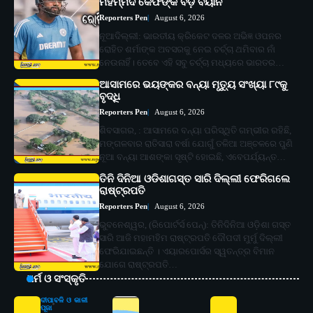
ମହମ୍ମଦ କୈଫଙ୍କ ବଡ଼ ବୟାନ
Reporters Pen
August 6, 2026
ନୂଆଦିଲ୍ଲୀ: ଭାରତୀୟ କ୍ରିକେଟ ଦଳର ଅଭିଜ୍ଞ ଓପନର
ରୋହିତ ଶର୍ମାଙ୍କ ଅବସରକୁ ନେଇ ଚର୍ଚ୍ଚା ଥମିବାର ନାଁ
ନେଉନାହିଁ। ତେବେ ଏହି ସବୁ ଚର୍ଚ୍ଚା ମଧ୍ୟରେ ଭାରତର…
ଆସାମରେ ଭୟଙ୍କର ବନ୍ୟା ମୃତ୍ୟୁ ସଂଖ୍ୟା ୮୯କୁ
ବୃଦ୍ଧି
Reporters Pen
August 6, 2026
ଶିବସାଗର, : ଆସାମରେ ବନ୍ୟା ପରିସ୍ଥିତି ଗମ୍ଭୀର ରହିଛି,
ମଙ୍ଗଳବାର ରାତିସାରା ବର୍ଷା ଯୋଗୁଁ ତଳିଆ ଅଞ୍ଚଳରେ ପୁଣି
ନୂଆ ବନ୍ୟା ଆଶଙ୍କା ସୃଷ୍ଟି ହୋଇଛି, ଏବେପର୍ଯ୍ୟନ୍ତ…
ତିନି ଦିନିଆ ଓଡିଶାଗସ୍ତ ସାରି ଦିଲ୍ଲୀ ଫେରିଗଲେ
ରାଷ୍ଟ୍ରପତି
Reporters Pen
August 6, 2026
ଭୁବନେଶ୍ୱର, (ରିପୋର୍ଟର୍ସ ପେନ୍‌): ତିନିଦିନିଆ ଓଡ଼ିଶା ଗସ୍ତ
ସାରି ଆଜି ମହାମହିମ ରାଷ୍ଟ୍ରପତି ଦୌପଦୀ ମୁର୍ମୁ ଦିଲ୍ଲୀ
ଫେରିଯାଇଛନ୍ତି । ଏୟାରପୋର୍ସର ସ୍ୱତନ୍ତ୍ର ବିମାନ
ଯୋଗେ ରାଷ୍ଟ୍ରପତି…
ଧର୍ମ ଓ ସଂସ୍କୃତି
ଦୀପାବଳି ଓ କାଳୀ
ପୂଜା