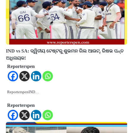
IND vs SA: ଦ୍ୱିତୀୟ ଟେଷ୍ଟରୁ ଶୁଭମନ ଗିଲ ଆଉଟ୍‌, ରିଷଭ ପନ୍ତ
ଅଧିନାୟକ!
Reporterspen
ReporterspenIND…
Reporterspen