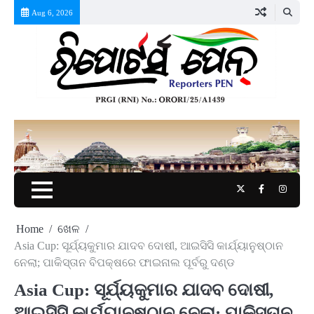
Skip
Aug 6, 2026
to
content
Twitter
Facebook
Instag
Home
ଖେଳ
Asia Cup: ସୂର୍ଯ୍ୟକୁମାର ଯାଦବ ଦୋଷୀ, ଆଇସିସି କାର୍ଯ୍ୟାନୁଷ୍ଠାନ
ନେଲା; ପାକିସ୍ତାନ ବିପକ୍ଷରେ ଫାଇନାଲ ପୂର୍ବରୁ ଦଣ୍ଡ
Asia Cup: ସୂର୍ଯ୍ୟକୁମାର ଯାଦବ ଦୋଷୀ,
ଆଇସିସି କାର୍ଯ୍ୟାନୁଷ୍ଠାନ ନେଲା; ପାକିସ୍ତାନ