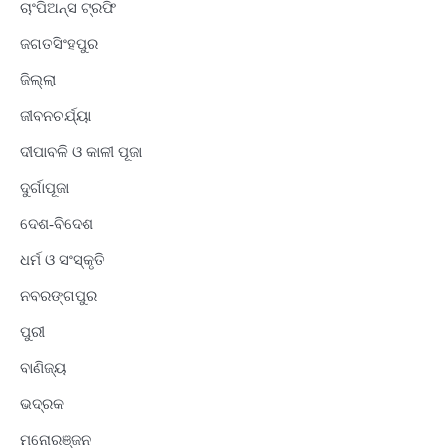
ଚାଂପିଅନ୍ସ ଟ୍ରଫି
ଜଗତସିଂହପୁର
ଜିଲ୍ଲା
ଜୀବନଚର୍ଯ୍ୟା
ଦୀପାବଳି ଓ କାଳୀ ପୂଜା
ଦୁର୍ଗାପୂଜା
ଦେଶ-ବିଦେଶ
ଧର୍ମ ଓ ସଂସ୍କୃତି
ନବରଙ୍ଗପୁର
ପୁରୀ
ବାଣିଜ୍ୟ
ଭଦ୍ରକ
ମନୋରଞ୍ଜନ