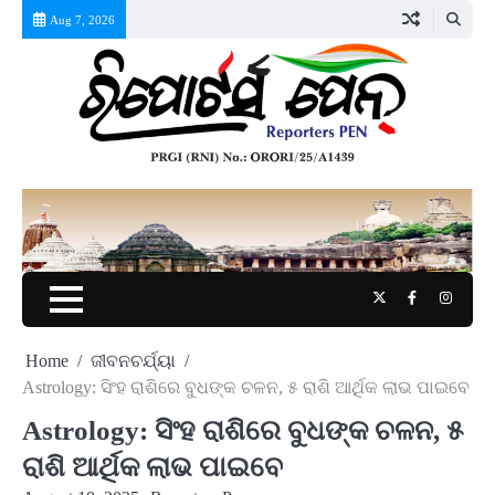
Skip
Aug 7, 2026
to
content
Twitter
Facebook
Instag
Home
ଜୀବନଚର୍ଯ୍ୟା
Astrology: ସିଂହ ରାଶିରେ ବୁଧଙ୍କ ଚଳନ, ୫ ରାଶି ଆର୍ଥିକ ଲାଭ ପାଇବେ
Astrology: ସିଂହ ରାଶିରେ ବୁଧଙ୍କ ଚଳନ, ୫
ରାଶି ଆର୍ଥିକ ଲାଭ ପାଇବେ