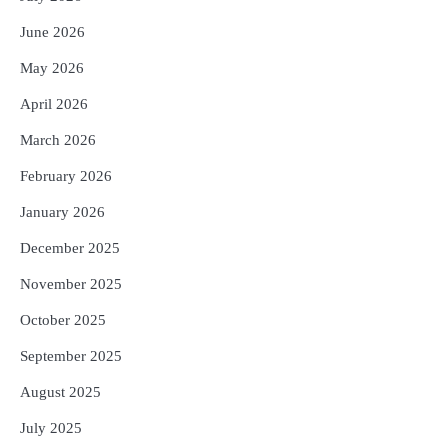
Reporters Pen
June 2026
4
ସୁଦୃଢ଼ ହେବ ବିପର୍ଯ୍ୟୟ ପରିଚାଳନା ଭିତ୍ତିଭୂମି,
May 2026
ନିର୍ଭୁଲ୍ ହେବ ପାଣିପାଗ ପୂର୍ବାନୁମାନ
Reporters Pen
April 2026
5
ଗୋପବନ୍ଧୁ ସ୍ୱାସ୍ଥ୍ୟ ବୀମା ଯୋଜନା
March 2026
ପରିବର୍ତ୍ତିତ ହେଲେ ଆନ୍ଦୋଳନ ତେଜିବ :
ଉତ୍କଳ ସାମ୍ବାଦିକ ସଂଘ
February 2026
Reporters Pen
January 2026
December 2025
November 2025
October 2025
September 2025
August 2025
July 2025