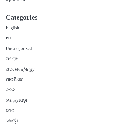
Categories
English
PDF
Uncategorized
ଅପରାଧ
ଅପରେସନ୍ ସିନ୍ଦୁର
ଆଇପିଏଲ
କଟକ
କେନ୍ଦ୍ରାପଡ଼ା
ଖେଳ
ଖୋର୍ଦ୍ଧା