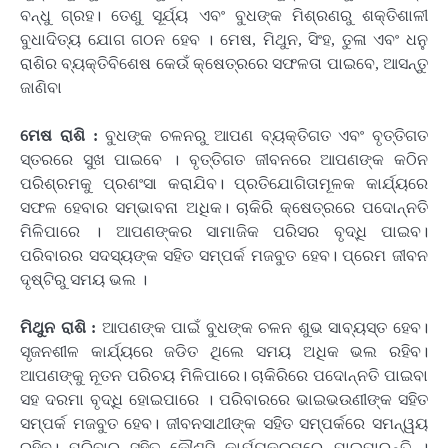
ବନ୍ଧୁ ଗ୍ରହ। ତେଣୁ ସୂର୍ଯ୍ୟ ଏବଂ ବୁଧଙ୍କ ମିଶ୍ରଣରୁ ଶକ୍ତିଶାଳୀ
ବୁଧାଦିତ୍ୟ ଯୋଗ ଗଠନ ହେବ । ମେଷ, ମିଥୁନ, ସିଂହ, ତୁଳା ଏବଂ ଧନୁ
ରାଶିର ବ୍ୟକ୍ତିବିଶେଷ କେଉଁ କ୍ଷେତ୍ରରେ ସଫଳତା ପାଇବେ, ଆସନ୍ତୁ
ଜାଣିବା
ମେଷ ରାଶି :
ବୁଧଙ୍କ ଚଳନରୁ ଆପଣ ବ୍ୟକ୍ତିଗତ ଏବଂ ବୃତ୍ତିଗତ
ସ୍ତରରେ ସୁଖ ପାଇବେ । ବୃତ୍ତିଗତ ଜୀବନରେ ଆପଣଙ୍କ କଠିନ
ପରିଶ୍ରମକୁ ପ୍ରଶଂସା କରାଯିବ। ପ୍ରତିଯୋଗିତାମୂଳକ କାର୍ଯ୍ୟରେ
ସଫଳ ହେବାର ସମ୍ଭାବନା ଅଧିକ। ଚାକିରି କ୍ଷେତ୍ରରେ ପଦୋନ୍ନତି
ମିଳିପାରେ । ଆପଣଙ୍କର ସାମାଜିକ ପରିସର ବୃଦ୍ଧି ପାଇବ।
ପରିବାରର ସଦସ୍ୟଙ୍କ ସହିତ ସମ୍ପର୍କ ମଜବୁତ ହେବ। ପ୍ରେମ ଜୀବନ
ଦୃଷ୍ଟିରୁ ସମୟ ଭଲ ।
ମିଥୁନ ରାଶି :
ଆପଣଙ୍କ ପାଇଁ ବୁଧଙ୍କ ଚଳନ ଶୁଭ ସାବ୍ୟସ୍ତ ହେବ।
ସୃଜନଶୀଳ କାର୍ଯ୍ୟରେ ଜଡିତ ଥିଲେ ସମୟ ଅଧିକ ଭଲ ରହିବ।
ଆପଣଙ୍କୁ ନୂତନ ପରିଚୟ ମିଳିପାରେ। ଚାକିରିରେ ପଦୋନ୍ନତି ପାଇବା
ସହ ଦରମା ବୃଦ୍ଧି ହୋଇପାରେ । ପରିବାରରେ ଭାଇଭଉଣୀଙ୍କ ସହିତ
ସମ୍ପର୍କ ମଜବୁତ ହେବ। ଜୀବନସାଥୀଙ୍କ ସହିତ ସମ୍ପର୍କରେ ସମନ୍ୱୟ
ରହିବ। ପରିବାର ସହିତ କୌଣସି କାର୍ଯ୍ୟକ୍ରମରେ ଯାଇପାରନ୍ତି ।