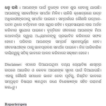
ଧନୁ ରାଶି :
ଆପଣଙ୍କ ପାଇଁ ବୁଧଙ୍କ ଚଳନ ଶୁଭ ହେବାକୁ ଯାଉଛି।
ଆପଣଙ୍କୁ ସହକର୍ମୀଙ୍କ ସମର୍ଥନ ମିଳିବ। ଚାକିରି କ୍ଷେତ୍ରରେ ଉଚ୍ଚ
ଅଧିକାରୀଙ୍କଠାରୁ ସମର୍ଥନ ପାଇବେ। ସମ୍ପର୍କରେ କୌଣସି ଉତ୍ଥାନ-
ପତନ ଥିଲେ ବର୍ତ୍ତମାନ ତାହା ସ୍ଥିର ରହିବ। ବ୍ୟବସାୟରେ ଲାଭ ଅର୍ଜନ
କରିବାର ସୁଯୋଗ ପାଇବେ। ବୃତ୍ତିଗତ ଜୀବନରେ ଆପଣଙ୍କ ମିଠା
କଥାବାର୍ତ୍ତା ଦ୍ୱାରା ଅନ୍ୟମାନଙ୍କୁ ପ୍ରଭାବିତ କରିବାରେ ସଫଳ
ହେବେ। ପରିବାର ଆପଣଙ୍କ ସମ୍ପର୍କ ସ୍ନେହପୂର୍ଣ୍ଣ ହେବ।
ଜୀବନସାଥୀଙ୍କ ଠାରୁ ଭାବପ୍ରବଣ ସମର୍ଥନ ପାଇବେ। ନିଜ ପାରିବାରିକ
ଦାୟିତ୍ୱକୁ ସଠିକ୍ ଭାବରେ ପାଳନ କରିବାରେ ସକ୍ଷମ ହେବେ।
Disclaimer: ଏଠାରେ ଦିଆଯାଇଥିବା ତଥ୍ୟ ଜ୍ୟୋତିଷ ଶାସ୍ତ୍ର
ଉପରେ ଆଧାରିତ ଓ କେବଳ ଆପଣଙ୍କ ସୂଚନା ପାଇଁ ଦିଆଯାଇଛି।
ଏହାକୁ କୌଣସି ସମାଧାନ ଭାବେ ନେବା ପୂର୍ବରୁ, ନିଶ୍ଚିତ ଭାବରେ
ସମ୍ପୃକ୍ତ ବିଷୟର ଜ୍ଞାନଥିବା ଜଣେ ବିଶେଷଜ୍ଞଙ୍କ ସହିତ ପରାମର୍ଶ
କରନ୍ତୁ।
Reporterspen