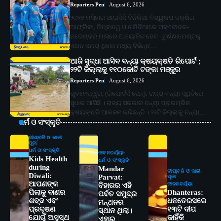
Reporters Pen
August 6, 2026
୨୦୨୭ ମସିହାର ଆଇସିସି ଦିନିକିଆ ବିଶ୍ୱକପ ଦକ୍ଷିଣ
ଆଫ୍ରିକା, ଜିମ୍ବାୱେ ଓ ନାମିବିଆରେ ଅକ୍ଟୋବର-
ନଭେମ୍ବର ମାସରେ ଆୟୋଜିତ ହେବ। ଟୁର୍ଣ୍ଣାମେଣ୍ଟକୁ
ଏଖନ ସମୟ ଥିଲେ ମଧ୍ୟ ବିଭିନ୍ନ…
ଆଜି ସୁଦ୍ଧା ଆସିବ ବନ୍ୟା କ୍ଷୟକ୍ଷତି ରିପୋର୍ଟ ;
୨୨ଟି ଜିଲ୍ଲାକୁ ୧୧୦କୋଟି ଟଙ୍କା ମଞ୍ଜୁର
Reporters Pen
August 6, 2026
ଭୁବନେଶ୍ୱର, (ରିପୋର୍ଟର୍ସ ପେନ୍‌): ରାଜ୍ୟ ବନ୍ୟା ସ୍ଥିତିରେ
ସୁଧାର ଆସିଛି । ରାଜ୍ୟ ସରକାର ବନ୍ୟା ପ୍ରାରମ୍ଭିକ
କ୍ଷୟକ୍ଷତି ଆକଳନ କରିଛନ୍ତି । ୨୨ଟି ଜିଲ୍ଲାକୁ ବନ୍ୟା…
ଧର୍ମ ଓ ସଂସ୍କୃତି
ଦୀପାବଳି ଓ କାଳୀ
ପୂଜା
ଧର୍ମ ଓ ସଂସ୍କୃତି
ଜୀବନଚର୍ଯ୍ୟା
Kids Health
ଧର୍ମ ଓ ସଂସ୍କୃତି
during
Mandar
ଦୀପାବଳି ଓ କାଳୀ
Diwali:
Parvat:
ପୂଜା
ଆପଣଙ୍କ
ଜୀବନଚର୍ଯ୍ୟା
ବିହାରର ଏହି
ପିଲାକୁ ବାଣର
Dhanteras:
ପର୍ବତ ସମୁଦ୍ର
ଶବ୍ଦ ଏବଂ
ଧନତେରସରେ
ମନ୍ଥନର
ପ୍ରଦୂଷଣ
୧୩ଟି ଦୀପ
ସ୍ଥାନ ଥିଲା।
ଯୋଗୁଁ ଅସୁସ୍ଥ
କାହିଁକି
ଏହାର