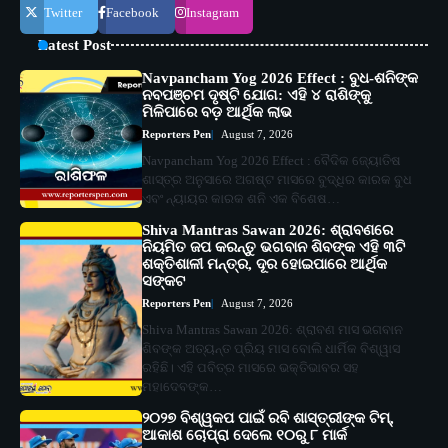
Twitter
Facebook
Instagram
Latest Post
Navpancham Yog 2026 Effect : ବୁଧ-ଶନିଙ୍କ
ନବପଞ୍ଚମ ଦୃଷ୍ଟି ଯୋଗ: ଏହି ୪ ରାଶିଙ୍କୁ
ମିଳିପାରେ ବଡ଼ ଆର୍ଥିକ ଲାଭ
Reporters Pen
August 7, 2026
Navpancham Yog 2026 Effect : ବୈଦିକ ଜ୍ୟୋତିଷ
ଶାସ୍ତ୍ର ଅନୁସାରେ ଅଗଷ୍ଟ ମାସରେ ବୁଦ୍ଧିର କାରକ ବୁଧ
ଏବଂ ନ୍ୟାୟର କାରକ ଶନି ଏକ ବିଶେଷ…
Shiva Mantras Sawan 2026: ଶ୍ରାବଣରେ
ନିୟମିତ ଜପ କରନ୍ତୁ ଭଗବାନ ଶିବଙ୍କ ଏହି ୩ଟି
ଶକ୍ତିଶାଳୀ ମନ୍ତ୍ର, ଦୂର ହୋଇପାରେ ଆର୍ଥିକ
ସଙ୍କଟ
Reporters Pen
August 7, 2026
Shiva Mantras Sawan 2026: ଶ୍ରାବଣ ମାସ ଭଗବାନ
ଶିବଙ୍କ ଅତ୍ୟନ୍ତ ପ୍ରିୟ ମାସ ବୋଲି ଧାର୍ମିକ ବିଶ୍ୱାସ
ରହିଛି। ଏହି ପବିତ୍ର ମାସରେ ଭକ୍ତିଭାବର ସହ
ମହାଦେବଙ୍କ…
୨୦୨୭ ବିଶ୍ୱକପ ପାଇଁ ରବି ଶାସ୍ତ୍ରୀଙ୍କ ଟିମ୍,
ଆକାଶ ଚୋପ୍ରା ଦେଲେ ୧୦ରୁ ୮ ମାର୍କ