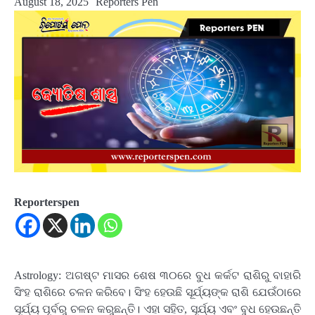
August 18, 2025
Reporters Pen
Reporterspen
Astrology: ଅଗଷ୍ଟ ମାସର ଶେଷ ୩୦ରେ ବୁଧ କର୍କଟ ରାଶିରୁ ବାହାରି
ସିଂହ ରାଶିରେ ଚଳନ କରିବେ। ସିଂହ ହେଉଛି ସୂର୍ଯ୍ୟଙ୍କ ରାଶି ଯେଉଁଠାରେ
ସୂର୍ଯ୍ୟ ପୂର୍ବରୁ ଚଳନ କରୁଛନ୍ତି। ଏହା ସହିତ, ସୂର୍ଯ୍ୟ ଏବଂ ବୁଧ ହେଉଛନ୍ତି