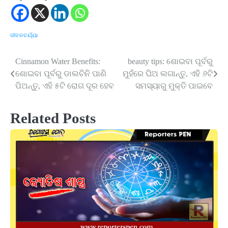
ଜୀବନଚର୍ଯ୍ୟା
Cinnamon Water Benefits:
beauty tips: ଶୋଇବା ପୂର୍ବରୁ
Post
ଶୋଇବା ପୂର୍ବରୁ ଡାଲଚିନି ପାଣି
ମୁହଁରେ ଘିଅ ଲଗାନ୍ତୁ, ଏହି ୬ଟି
navigation
ପିଅନ୍ତୁ, ଏହି ୫ଟି ରୋଗ ଦୂର ହେବ
ସମସ୍ୟାରୁ ମୁକ୍ତି ପାଇବେ
Related Posts