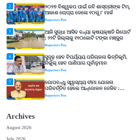
3
ଆଜି ସୁଦ୍ଧା ଆସିବ ବନ୍ୟା କ୍ଷୟକ୍ଷତି ରିପୋର୍ଟ
; ୨୨ଟି ଜିଲ୍ଲାକୁ ୧୧୦କୋଟି ଟଙ୍କା ମଞ୍ଜୁର
Reporters Pen
4
ସୁଦୃଢ଼ ହେବ ବିପର୍ଯ୍ୟୟ ପରିଚାଳନା ଭିତ୍ତିଭୂମି,
ନିର୍ଭୁଲ୍ ହେବ ପାଣିପାଗ ପୂର୍ବାନୁମାନ
Reporters Pen
5
ଗୋପବନ୍ଧୁ ସ୍ୱାସ୍ଥ୍ୟ ବୀମା ଯୋଜନା
ପରିବର୍ତ୍ତିତ ହେଲେ ଆନ୍ଦୋଳନ ତେଜିବ :
ଉତ୍କଳ ସାମ୍ବାଦିକ ସଂଘ
Reporters Pen
1
Shiva Mantras Sawan 2026: ଶ୍ରାବଣରେ
ନିୟମିତ ଜପ କରନ୍ତୁ ଭଗବାନ ଶିବଙ୍କ ଏହି
୩ଟି ଶକ୍ତିଶାଳୀ ମନ୍ତ୍ର, ଦୂର ହୋଇପାରେ
Reporters Pen
ଆର୍ଥିକ ସଙ୍କଟ
2
୨୦୨୭ ବିଶ୍ୱକପ ପାଇଁ ରବି ଶାସ୍ତ୍ରୀଙ୍କ ଟିମ୍,
ଆକାଶ ଚୋପ୍ରା ଦେଲେ ୧୦ରୁ ୮ ମାର୍କ
Archives
Reporters Pen
August 2026
3
ଆଜି ସୁଦ୍ଧା ଆସିବ ବନ୍ୟା କ୍ଷୟକ୍ଷତି ରିପୋର୍ଟ
; ୨୨ଟି ଜିଲ୍ଲାକୁ ୧୧୦କୋଟି ଟଙ୍କା ମଞ୍ଜୁର
July 2026