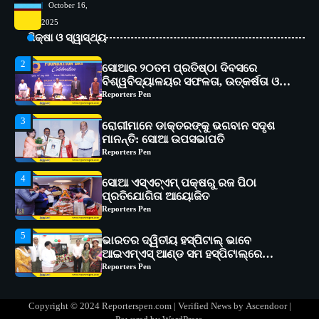
October 16,
2
ସୋଆର ୨୦ତମ ପ୍ରତିଷ୍ଠା ଦିବସରେ
2025
ବିଶ୍ୱବିଦ୍ୟାଳୟର ସଫଳତା, ଉତ୍କର୍ଷତା ଓ
ଶିକ୍ଷା ଓ ସ୍ୱାସ୍ଥ୍ୟ
ଅଗ୍ରଗତିର ସ୍ମୃତିଚାରଣ
Reporters Pen
3
ରୋଗୀମାନେ ଡାକ୍ତରଙ୍କୁ ଭଗବାନ ସଦୃଶ
ମାନନ୍ତି: ସୋଆ ଉପସଭାପତି
Reporters Pen
4
ସୋଆ ଏସ୍‌ଏଚ୍‌ଏମ୍ ପକ୍ଷରୁ ରଜ ପିଠା
ପ୍ରତିଯୋଗିତା ଆୟୋଜିତ
Reporters Pen
5
ଭାରତର ଦ୍ୱିତୀୟ ହସ୍ପିଟାଲ୍ ଭାବେ
ଆଇଏମ୍‌ଏସ୍ ଆଣ୍ଡ ସମ ହସ୍ପିଟାଲ୍‌ରେ
ଅତ୍ୟାଧୁନିକ ଡିଜିସ୍କାନର ସ୍ଥାପନ
Reporters Pen
1
ସୋଆ ପକ୍ଷରୁ ରାୱେ କାର୍ଯ୍ୟକ୍ରମ ଅଧୀନରେ
୧୧ଟି ଗ୍ରାମରେ ୧୬ଟି କୃଷକ ପ୍ରଶିକ୍ଷଣ
କାର୍ଯ୍ୟକ୍ରମ ଆୟୋଜିତ
Reporters Pen
2
ସୋଆର ୨୦ତମ ପ୍ରତିଷ୍ଠା ଦିବସରେ
Copyright © 2024 Reporterspen.com | Verified News by
Ascendoor
|
ବିଶ୍ୱବିଦ୍ୟାଳୟର ସଫଳତା, ଉତ୍କର୍ଷତା ଓ