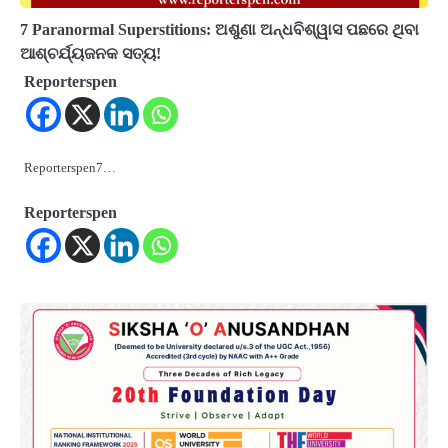
7 Paranormal Superstitions: ଅଶୁଣା ଅନ୍ଧବିଶ୍ୱାସ ପଛରେ ଥିବା
ଆଶ୍ଚର୍ଯ୍ୟଜନକ ସତ୍ୟ!
Reporterspen
Reporterspen7…
Reporterspen
2
୨୦୨୭ ବିଶ୍ୱକପ ପାଇଁ ରବି ଶାସ୍ତ୍ରୀଙ୍କ ଟିମ୍,