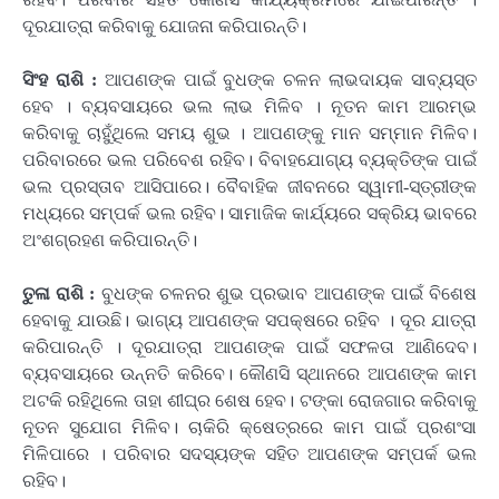
ଦୂରଯାତ୍ରା କରିବାକୁ ଯୋଜନା କରିପାରନ୍ତି।
ସିଂହ ରାଶି :
ଆପଣଙ୍କ ପାଇଁ ବୁଧଙ୍କ ଚଳନ ଲାଭଦାୟକ ସାବ୍ୟସ୍ତ
ହେବ । ବ୍ୟବସାୟରେ ଭଲ ଲାଭ ମିଳିବ । ନୂତନ କାମ ଆରମ୍ଭ
କରିବାକୁ ଚାହୁଁଥିଲେ ସମୟ ଶୁଭ । ଆପଣଙ୍କୁ ମାନ ସମ୍ମାନ ମିଳିବ।
ପରିବାରରେ ଭଲ ପରିବେଶ ରହିବ। ବିବାହଯୋଗ୍ୟ ବ୍ୟକ୍ତିଙ୍କ ପାଇଁ
ଭଲ ପ୍ରସ୍ତାବ ଆସିପାରେ। ବୈବାହିକ ଜୀବନରେ ସ୍ୱାମୀ-ସ୍ତ୍ରୀଙ୍କ
ମଧ୍ୟରେ ସମ୍ପର୍କ ଭଲ ରହିବ। ସାମାଜିକ କାର୍ଯ୍ୟରେ ସକ୍ରିୟ ଭାବରେ
ଅଂଶଗ୍ରହଣ କରିପାରନ୍ତି।
ତୁଳା ରାଶି :
ବୁଧଙ୍କ ଚଳନର ଶୁଭ ପ୍ରଭାବ ଆପଣଙ୍କ ପାଇଁ ବିଶେଷ
ହେବାକୁ ଯାଉଛି। ଭାଗ୍ୟ ଆପଣଙ୍କ ସପକ୍ଷରେ ରହିବ । ଦୂର ଯାତ୍ରା
କରିପାରନ୍ତି । ଦୂରଯାତ୍ରା ଆପଣଙ୍କ ପାଇଁ ସଫଳତା ଆଣିଦେବ।
ବ୍ୟବସାୟରେ ଉନ୍ନତି କରିବେ। କୌଣସି ସ୍ଥାନରେ ଆପଣଙ୍କ କାମ
ଅଟକି ରହିଥିଲେ ତାହା ଶୀଘ୍ର ଶେଷ ହେବ। ଟଙ୍କା ରୋଜଗାର କରିବାକୁ
ନୂତନ ସୁଯୋଗ ମିଳିବ। ଚାକିରି କ୍ଷେତ୍ରରେ କାମ ପାଇଁ ପ୍ରଶଂସା
ମିଳିପାରେ । ପରିବାର ସଦସ୍ୟଙ୍କ ସହିତ ଆପଣଙ୍କ ସମ୍ପର୍କ ଭଲ
ରହିବ।