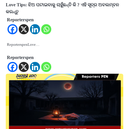
Love Tips: ଝିଅ ପଟାଇବାକୁ ଚାହୁଁଛନ୍ତି କି ? ଏହି ସୂତ୍ର ଅବଲମ୍ବନ
କରନ୍ତୁ
Reporterspen
ReporterspenLove…
Reporterspen