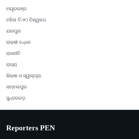
ମୟୂରଭଞ୍ଜ
ମହିଳା ଟି-୨୦ ବିଶ୍ୱକପ
ଯାଜପୁର
ରାକ୍ଷୀ ବନ୍ଧନ
ରାଜନୀତି
ରାଜ୍ୟ
ଶିକ୍ଷା ଓ ସ୍ୱାସ୍ଥ୍ୟ
ସମ୍ବଲପୁର
ସୁନ୍ଦରଗଡ଼
Reporters PEN