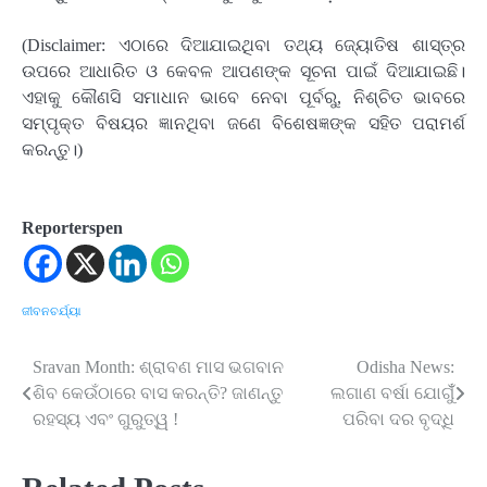
(Disclaimer: ଏଠାରେ ଦିଆଯାଇଥିବା ତଥ୍ୟ ଜ୍ୟୋତିଷ ଶାସ୍ତ୍ର
ଉପରେ ଆଧାରିତ ଓ କେବଳ ଆପଣଙ୍କ ସୂଚନା ପାଇଁ ଦିଆଯାଇଛି।
ଏହାକୁ କୌଣସି ସମାଧାନ ଭାବେ ନେବା ପୂର୍ବରୁ, ନିଶ୍ଚିତ ଭାବରେ
ସମ୍ପୃକ୍ତ ବିଷୟର ଜ୍ଞାନଥିବା ଜଣେ ବିଶେଷଜ୍ଞଙ୍କ ସହିତ ପରାମର୍ଶ
କରନ୍ତୁ।)
Reporterspen
ଜୀବନଚର୍ଯ୍ୟା
Sravan Month: ଶ୍ରାବଣ ମାସ ଭଗବାନ
Odisha News:
Post
ଶିବ କେଉଁଠାରେ ବାସ କରନ୍ତି? ଜାଣନ୍ତୁ
ଲଗାଣ ବର୍ଷା ଯୋଗୁଁଁ
navigation
ରହସ୍ୟ ଏବଂ ଗୁରୁତ୍ୱ !
ପରିବା ଦର ବୃଦ୍ଧି