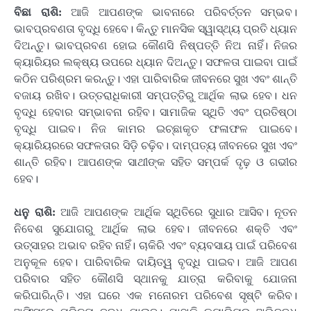
ବିଛା ରାଶି:
ଆଜି ଆପଣଙ୍କ ଭାବନାରେ ପରିବର୍ତ୍ତନ ସମ୍ଭବ।
ଭାବପ୍ରବଣତା ବୃଦ୍ଧି ହେବେ। କିନ୍ତୁ ମାନସିକ ସ୍ୱାସ୍ଥ୍ୟ ପ୍ରତି ଧ୍ୟାନ
ଦିଅନ୍ତୁ। ଭାବପ୍ରବଣ ହୋଇ କୌଣସି ନିଷ୍ପତ୍ତି ନିଅ ନାହିଁ। ନିଜର
କ୍ୟାରିୟର ଲକ୍ଷ୍ୟ ଉପରେ ଧ୍ୟାନ ଦିଅନ୍ତୁ। ସଫଳତା ପାଇବା ପାଇଁ
କଠିନ ପରିଶ୍ରମ କରନ୍ତୁ। ଏହା ପାରିବାରିକ ଜୀବନରେ ସୁଖ ଏବଂ ଶାନ୍ତି
ବଜାୟ ରଖିବ। ଉତ୍ତରାଧିକାରୀ ସମ୍ପତ୍ତିରୁ ଆର୍ଥିକ ଲାଭ ହେବ। ଧନ
ବୃଦ୍ଧି ହେବାର ସମ୍ଭାବନା ରହିବ। ସାମାଜିକ ସ୍ଥିତି ଏବଂ ପ୍ରତିଷ୍ଠା
ବୃଦ୍ଧି ପାଇବ। ନିଜ କାମର ଇଚ୍ଛାକୃତ ଫଳାଫଳ ପାଇବେ।
କ୍ୟାରିୟରରେ ସଫଳତାର ସିଡ଼ି ଚଢ଼ିବ। ଦାମ୍ପତ୍ୟ ଜୀବନରେ ସୁଖ ଏବଂ
ଶାନ୍ତି ରହିବ। ଆପଣଙ୍କ ସାଥୀଙ୍କ ସହିତ ସମ୍ପର୍କ ଦୃଢ଼ ଓ ଗଭୀର
ହେବ।
ଧନୁ ରାଶି:
ଆଜି ଆପଣଙ୍କ ଆର୍ଥିକ ସ୍ଥିତିରେ ସୁଧାର ଆସିବ। ନୂତନ
ନିବେଶ ସୁଯୋଗରୁ ଆର୍ଥିକ ଲାଭ ହେବ। ଜୀବନରେ ଶକ୍ତି ଏବଂ
ଉତ୍ସାହର ଅଭାବ ରହିବ ନାହିଁ। ଚାକିରି ଏବଂ ବ୍ୟବସାୟ ପାଇଁ ପରିବେଶ
ଅନୁକୂଳ ହେବ। ପାରିବାରିକ ଦାୟିତ୍ୱ ବୃଦ୍ଧି ପାଇବ। ଆଜି ଆପଣ
ପରିବାର ସହିତ କୌଣସି ସ୍ଥାନକୁ ଯାତ୍ରା କରିବାକୁ ଯୋଜନା
କରିପାରିନ୍ତି। ଏହା ଘରେ ଏକ ମନୋରମ ପରିବେଶ ସୃଷ୍ଟି କରିବ।