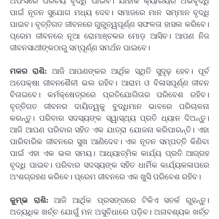
ଅଫିସରେ ପରିଚୟ ବୃଦ୍ଧି ପାଇବ। ଯାହାକି କ୍ୟାରିୟର ଅଭିବୃଦ୍ଧି
ପାଇଁ ନୂତନ ସୁଯୋଗ ମଧ୍ୟ ଦେବ। ସମାଜରେ ମାନ ସମ୍ମାନ ବୃଦ୍ଧି
ପାଇବ। ବୃତ୍ତିଗତ ଜୀବନରେ ଗୁରୁତ୍ୱପୂର୍ଣ୍ଣ ସଫଳତା ହାସଲ କରିବେ।
ପ୍ରେମ ଜୀବନରେ ନୂଆ ରୋମାଞ୍ଚକର ମୋଡ଼ ଆସିବ। ଆପଣ ନିଜ
ଜୀବନସାଥୀଙ୍କଠାରୁ ସମ୍ପୂର୍ଣ୍ଣ ସମର୍ଥନ ପାଇବେ।
ମକର ରାଶି:
ଆଜି ଆପଣଙ୍କର ଆର୍ଥିକ ସ୍ଥିତି ସୁଦୃଢ଼ ହେବ। ପୂର୍ବ
ଅପେକ୍ଷା ଜୀବନଶୈଳୀ ଭଲ ରହିବ। ଆରାମ ଓ ବିଳାସପୂର୍ଣ୍ଣ ଜୀବନ
ବିତାଇବେ। କର୍ମକ୍ଷେତ୍ରରେ ପ୍ରତିଯୋଗିତାର ପରିବେଶ ରହିବ।
ବୃତ୍ତିଗତ ଜୀବନର ଦାୟିତ୍ୱକୁ ବୁଦ୍ଧିମାନ ଭାବରେ ପରିଚାଳନା
କରନ୍ତୁ। ପରିବାର ସଦସ୍ୟଙ୍କ ସ୍ୱାସ୍ଥ୍ୟ ପ୍ରତି ଧ୍ୟାନ ଦିଅନ୍ତୁ।
ଆଜି ଆପଣ ପରିବାର ସହିତ ଏକ ଯାତ୍ରା ଯୋଜନା କରିପାରନ୍ତି। ଏହା
ପାରିବାରିକ ଜୀବନରେ ସୁଖ ଆଣିଦେବ। ଏକ ନୂତନ ସମ୍ପତ୍ତି କିଣିବା
ପାଇଁ ଏହା ଏକ ଭଲ ସମୟ। ଆଧ୍ୟାତ୍ମିକ କାର୍ଯ୍ୟ ପ୍ରତି ଆଗ୍ରହ
ବୃଦ୍ଧି ପାଇବ। ପରିବାର ସଦସ୍ୟଙ୍କ ସହିତ ଧାର୍ମିକ କାର୍ଯ୍ୟକଳାପରେ
ଅଂଶଗ୍ରହଣ କରିବେ। ପ୍ରେମ ଜୀବନରେ ଏକ ଖୁସି ପରିବେଶ ରହିବ।
କୁମ୍ଭ ରାଶି:
ଆଜି ଆର୍ଥିକ ପ୍ରସଙ୍ଗରେ ଟିକିଏ ସତର୍କ ରୁହନ୍ତୁ।
ଅତ୍ୟଧିକ ଖର୍ଚ୍ଚ ଯୋଗୁଁ ମନ ଅସୁବିଧାରେ ପଡ଼ିବ। ଅନାବଶ୍ୟକ ଖର୍ଚ୍ଚ