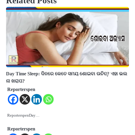
Related Posts
Day Time Sleep: ଦିନରେ କେତେ ସମୟ ଶୋଇବା ଉଚିତ୍‌? ଏହା ଭଲ
ନା ଖରାପ?
Reporterspen
ReporterspenDay…
Reporterspen