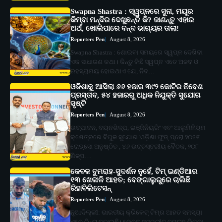
Swapna Shastra : ସ୍ୱପ୍ନରେ ସୁନା, ମୟୂର
କିମ୍ବା ମନ୍ଦିର ଦେଖୁଛନ୍ତି କି? ଜାଣନ୍ତୁ ଏହାର
ଅର୍ଥ, ଖୋଲିପାରେ ବନ୍ଦ ଭାଗ୍ୟର ତାଲା!
Reporters Pen
August 8, 2026
Swapna Shastra : ଶୋଇବା ସମୟରେ ସ୍ୱପ୍ନ ଦେଖିବା
ଏକ ସାଧାରଣ କଥା। କିନ୍ତୁ କିଛି ସ୍ୱପ୍ନ ଏତେ ଅଜବ ଓ
ରହସ୍ୟମୟ ହୋଇଥାଏ ଯେ, ନିଦ…
ଓଡିଶାକୁ ଆସିଲା ୬୬ ହଜାର ୩୯୨ କୋଟିର ନିବେଶ
ପ୍ରସ୍ତାବ, ୫୪ ହଜାରରୁ ଅଧିକ ନିଯୁକ୍ତି ସୁଯୋଗ
ସୃଷ୍ଟି
Reporters Pen
August 8, 2026
ଉତ୍ପାଦନ, ବୟନଶିଳ୍ପ, ଇଞ୍ଜିନିୟରିଂ ଏବଂ ଆଲୁମିନିୟମ
କ୍ଷେତ୍ରରେ ବିପୁଳ ସୁଯୋଗ 'ଓଡ଼ିଶା ଫୁଡ୍ ପ୍ରୋ ୨୦୨୬'
ରୋଡ୍‌ସୋ ଅନୁଷ୍ଠିତ , ୪୬ ଉଚ୍ଚସ୍ତରୀୟ ବୈଠକ, ୨୦୮
ଶିଳ୍ପ…
କେବଳ ବୁମରାହ-ସୁଦର୍ଶନ ନୁହେଁ, ଟିମ୍ ଇଣ୍ଡିଆର
୧୩ ଖେଳାଳି ଆହତ; ବେଙ୍ଗାଲୁରୁରେ ଚାଲିଛି
ରିହାବିଲିଟେସନ୍‌
Reporters Pen
August 8, 2026
ନୂଆଦିଲ୍ଲୀ: ଭାରତୀୟ କ୍ରିକେଟ୍‌ ଟିମ୍‌ର ଆହତ ସମସ୍ୟା
ଏବେ ଚିନ୍ତା ବଢ଼ାଇଛି। କେବଳ ଜସପ୍ରୀତ ବୁମରାହ କିମ୍ବା