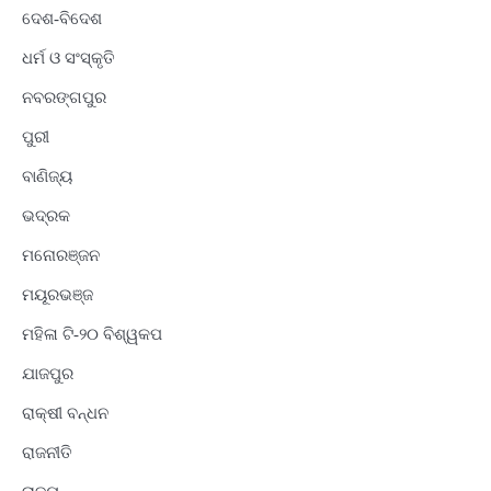
ଦେଶ-ବିଦେଶ
ଧର୍ମ ଓ ସଂସ୍କୃତି
ନବରଙ୍ଗପୁର
ପୁରୀ
ବାଣିଜ୍ୟ
ଭଦ୍ରକ
ମନୋରଞ୍ଜନ
ମୟୂରଭଞ୍ଜ
ମହିଳା ଟି-୨୦ ବିଶ୍ୱକପ
ଯାଜପୁର
ରାକ୍ଷୀ ବନ୍ଧନ
ରାଜନୀତି