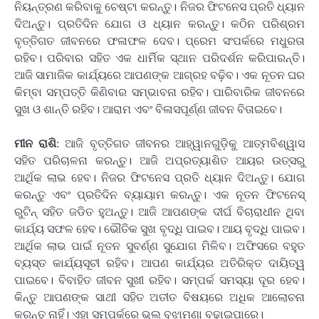
ନିୟନ୍ତ୍ରଣ କରିବାକୁ ଚେଷ୍ଟା କରନ୍ତୁ। ନିଜର ଫିଟନେସ ପ୍ରତି ଧ୍ୟାନ
ଦିଅନ୍ତୁ। ପ୍ରତିଦିନ ଯୋଗ ଓ ଧ୍ୟାନ କରନ୍ତୁ। କଠିନ ପରିଶ୍ରମ
ବୃତ୍ତିଗତ ଜୀବନରେ ଫଳାଫଳ ଦେବ। ପ୍ରେମ ସଂପର୍କରେ ମଧୁରତା
ରହିବ। ପରିବାର ସହିତ ଏକ ଧାର୍ମିକ ସ୍ଥାନ ପରିଦର୍ଶନ କରିପାରନ୍ତି।
ଆଜି ସାମାଜିକ କାର୍ଯ୍ୟରେ ଆପଣଙ୍କ ଆଗ୍ରହ ବଢ଼ିବ। ଏକ ନୂତନ ଘର
କିମ୍ବା ସମ୍ପତ୍ତି କିଣିବାର ସମ୍ଭାବନା ରହିବ। ପାରିବାରିକ ଜୀବନରେ
ସୁଖ ଓ ଶାନ୍ତି ରହିବ। ଆରାମ ଏବଂ ବିଳାସପୂର୍ଣ୍ଣ ଜୀବନ ବିତାଇବେ।
ମୀନ ରାଶି
: ଆଜି ବୃତ୍ତିଗତ ଜୀବନର ଆହ୍ୱାନଗୁଡ଼ିକୁ ଆତ୍ମବିଶ୍ୱାସ
ସହିତ ପରିଚାଳନା କରନ୍ତୁ। ଆଜି ଅପ୍ରତ୍ୟାଶିତ ଆୟର ଉତ୍ସରୁ
ଆର୍ଥିକ ଲାଭ ହେବ। ନିଜର ଫିଟନେସ ପ୍ରତି ଧ୍ୟାନ ଦିଅନ୍ତୁ। ଯୋଗ
କରନ୍ତୁ ଏବଂ ପ୍ରତିଦିନ ବ୍ୟାୟାମ କରନ୍ତୁ। ଏକ ନୂତନ ଫିଟନେସ୍
ରୁଟିନ୍ ସହିତ ଜଡିତ ହୁଅନ୍ତୁ। ଆଜି ଆପଣଙ୍କ ଦୀର୍ଘ ବିଚାରାଧୀନ ଥିବା
କାର୍ଯ୍ୟ ସଫଳ ହେବ। ଭୌତିକ ସୁଖ ବୃଦ୍ଧି ପାଇବ। ଆୟ ବୃଦ୍ଧି ପାଇବ।
ଆର୍ଥିକ ଲାଭ ପାଇଁ ନୂତନ ସୁବର୍ଣ୍ଣ ସୁଯୋଗ ମିଳିବ। ଅଫିସରେ ବହୁତ
ବ୍ୟସ୍ତ କାର୍ଯ୍ୟସୂଚୀ ରହିବ। ଆପଣ କାର୍ଯ୍ୟର ଅତିରିକ୍ତ ଦାୟିତ୍ୱ
ପାଇବେ। ବିବାହିତ ଜୀବନ ସୁଖୀ ରହିବ। ସମ୍ପର୍କ ସମସ୍ୟା ଦୂର ହେବ।
କିନ୍ତୁ ଆପଣଙ୍କ ସାଥୀ ସହିତ ଅତୀତ ବିଷୟରେ ଅଧିକ ଆଲୋଚନା
କରନ୍ତୁ ନାହିଁ। ଏହା ସମ୍ପର୍କରେ ଭୁଲ ବୁଝାମଣା ବଢ଼ାଇପାରେ।