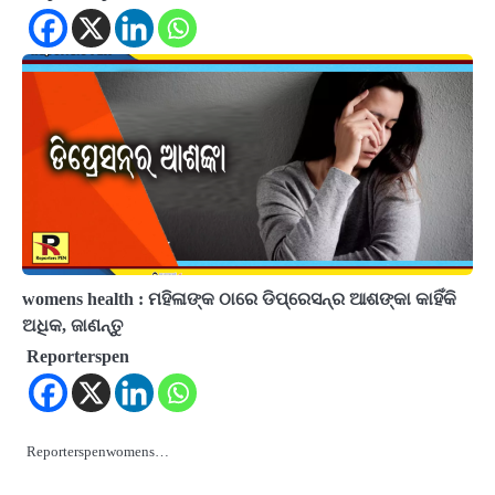
womens health : ମହିଳାଙ୍କ ଠାରେ ଡିପ୍ରେସନ୍‌ର ଆଶଙ୍କା କାହିଁକି
ଅଧିକ, ଜାଣନ୍ତୁ
Reporterspen
Reporterspenwomens…