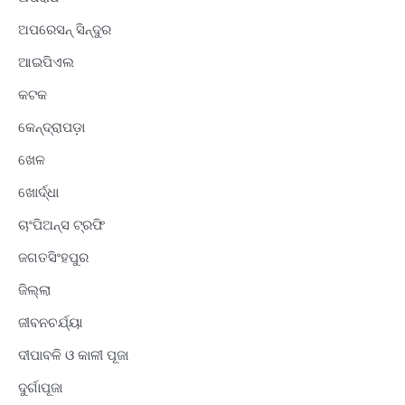
ଅପରେସନ୍ ସିନ୍ଦୁର
ଆଇପିଏଲ
କଟକ
କେନ୍ଦ୍ରାପଡ଼ା
ଖେଳ
ଖୋର୍ଦ୍ଧା
ଚାଂପିଅନ୍ସ ଟ୍ରଫି
ଜଗତସିଂହପୁର
ଜିଲ୍ଲା
ଜୀବନଚର୍ଯ୍ୟା
ଦୀପାବଳି ଓ କାଳୀ ପୂଜା
ଦୁର୍ଗାପୂଜା