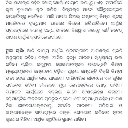
ନିଜ ସାଥୀଙ୍କ ସହିତ ଖୋଲାଖୋଲି ସେୟାର କରନ୍ତୁ। ଏହା ସଂପର୍କରେ
ଭୁଲ ବୁଝାମଣା ଦୂର କରିବ। ସିଙ୍ଗଲ୍ସ ମାନେ କୌତୁହଳପ୍ରଦ
ବ୍ୟକ୍ତିଙ୍କୁ ଭେଟିବେ। ଆଜି ଆପଣ ରିଅଲ୍ ଇଷ୍ଟେଟ୍ କିମ୍ବା ଷ୍ଟକ୍
ମାର୍କେଟରେ ବୁଦ୍ଧିମାନ ଭାବରେ ନିବେଶ କରିପାରିବେ। ଆର୍ଥିକ
ପ୍ରସଙ୍ଗରେ କାହାକୁ ଅନ୍ଧ ଭାବରେ ବିଶ୍ୱାସ କରନ୍ତୁ ନାହିଁ ନଚେତ୍
ଆପଣ ଆର୍ଥିକ କ୍ଷତି ହୋଇପାରେ।
ତୁଳା ରାଶି:
ଆଜି ଭାଗ୍ୟ ଆର୍ଥିକ ପ୍ରସଙ୍ଗରେ ଆପଣଙ୍କ ପ୍ରତି
ଅନୁଗ୍ରହ ରହିବ। ଟଙ୍କା ଆସିବା ବୃଦ୍ଧି ପାଇବ। ସ୍ୱାସ୍ଥ୍ୟ ଭଲ
ରହିବ। ଚାକିରୀ କରୁଥିବା ଲୋକମାନଙ୍କର ପଦୋନ୍ନତି କିମ୍ବା
ମୂଲ୍ୟାଙ୍କନର ସମ୍ଭାବନା ବଢ଼ିବ। ପୁରୁଣା ସମ୍ପତ୍ତି ବିକ୍ରି କିମ୍ବା
ଭଡା ଦେଇ ଆର୍ଥିକ ଲାଭ ପାଇବେ। ପାରିବାରିକ ଜୀବନରେ ଏକ ଖୁସିର
ପରିବେଶ ରହିବ। ଜୀବନରେ ନୂଆ ରୋମାଞ୍ଚକର ମୋଡ଼ ଆସିବ।
ସାମାଜିକ କାର୍ଯ୍ୟରେ ସକ୍ରିୟ ଭାବେ ଅଂଶଗ୍ରହଣ କରିବେ।
ରୋମାଣ୍ଟିକ ଜୀବନରେ ପ୍ରଚୁର ପ୍ରେମ ଏବଂ ରୋମାନ୍ସ ରହିବ। ଆପଣ
ନିଜ ଜୀବନସାଥୀଙ୍କଠାରୁ ସମର୍ଥନ ପାଇବେ। ପରିବାର ଓ
ସାଙ୍ଗମାନଙ୍କ ସାହାଯ୍ୟରେ ଟଙ୍କା ରୋଜଗାର କରିବାର ନୂତନ
ସୁଯୋଗ ମିଳିବ। ଆର୍ଥିକ ସ୍ଥିତିରେ ସୁଧାର ଆସିବ।