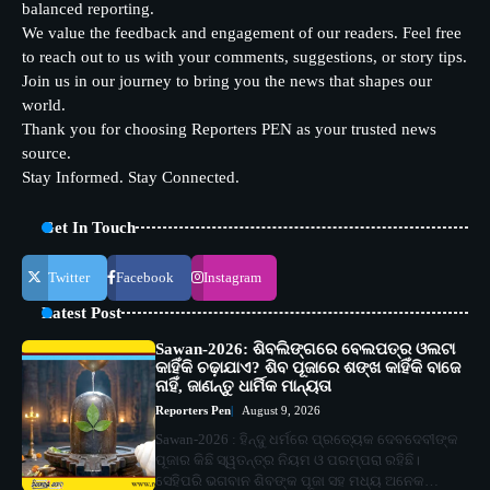
balanced reporting.
We value the feedback and engagement of our readers. Feel free
to reach out to us with your comments, suggestions, or story tips.
Join us in our journey to bring you the news that shapes our
world.
Thank you for choosing Reporters PEN as your trusted news
source.
Stay Informed. Stay Connected.
Get In Touch
Twitter
Facebook
Instagram
Latest Post
Sawan-2026: ଶିବଲିଙ୍ଗରେ ବେଲପତ୍ର ଓଲଟା
କାହିଁକି ଚଢ଼ାଯାଏ? ଶିବ ପୂଜାରେ ଶଙ୍ଖ କାହିଁକି ବାଜେ
ନାହିଁ, ଜାଣନ୍ତୁ ଧାର୍ମିକ ମାନ୍ୟତା
Reporters Pen
August 9, 2026
Sawan-2026 : ହିନ୍ଦୁ ଧର୍ମରେ ପ୍ରତ୍ୟେକ ଦେବଦେବୀଙ୍କ
ପୂଜାର କିଛି ସ୍ୱତନ୍ତ୍ର ନିୟମ ଓ ପରମ୍ପରା ରହିଛି।
ସେହିପରି ଭଗବାନ ଶିବଙ୍କ ପୂଜା ସହ ମଧ୍ୟ ଅନେକ…