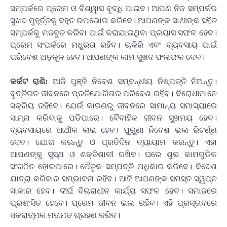
ସମ୍ପର୍କରେ ପ୍ରେମ ଓ ବିଶ୍ୱାସ ବୃଦ୍ଧି ପାଇବ। ଆପଣ ନିଜ ସମ୍ପର୍କର
ସୁଖଦ ମୁହୂର୍ତ୍ତକୁ ବହୁତ ଉପଭୋଗ କରିବେ। ଆପଣଙ୍କ ସାଥୀଙ୍କ ସହିତ
ସମ୍ପର୍କକୁ ମଜବୁତ କରିବା ପାଇଁ କରାଯାଇଥିବା ପ୍ରୟାସ ସଫଳ ହେବ।
ପ୍ରେମ ସଂପର୍କରେ ମଧୁରତା ରହିବ। ଚାକିରି ଏବଂ ବ୍ୟବସାୟ ପାଇଁ
ପରିବେଶ ଅନୁକୂଳ ହେବ। ଆପଣଙ୍କ କାମ ସୁଖଦ ଫଳାଫଳ ଦେବ।
କର୍କଟ ରାଶି:
ଆଜି ପୁଞ୍ଜି ନିବେଶ ସମ୍ବନ୍ଧୀୟ ନିଷ୍ପତ୍ତି ନିଅନ୍ତୁ।
ବୃତ୍ତିଗତ ଜୀବନରେ ପ୍ରତିଯୋଗିତାର ପରିବେଶ ରହିବ। ବିରୋଧୀମାନେ
ସକ୍ରିୟ ରହିବେ। ଯେଉଁ କାରଣରୁ ଜୀବନରେ ସାମାନ୍ୟ ସମାସ୍ୟାରେ
ସାମ୍ନା କରିବାକୁ ପଡିପାରେ। ବୈବାହିକ ଜୀବନ ସୁଖମୟ ହେବ।
ବ୍ୟବସାୟରେ ଆର୍ଥୀକ ଲାଭ ହେବ। ପୁରୁଣା ନିବେଶ ଭଲ ରିଟର୍ଣ୍ଣ
ଦେବ। ଯୋଗ କରନ୍ତୁ ଓ ପ୍ରତିଦିନ ବ୍ୟାୟାମ କରନ୍ତୁ। ଏହା
ଆପଣଙ୍କୁ ସୁସ୍ଥ ଓ ଶକ୍ତିଶାଳୀ ରଖିବ। ଘରେ ଶୁଭ କାମଗୁଡିକ
ସଂଗଠିତ ହୋଇପାରେ। ପୈତୃକ ସମ୍ପତ୍ତି ଅଧିକାର କରିବେ। ବିଦେଶ
ଯାତ୍ରା କରିବାର ସମ୍ଭାବନା ରହିବ। ଆଜି ଆପଣଙ୍କ ସମସ୍ତ ସ୍ୱପ୍ନ
ସାକାର ହେବ। ଦୀର୍ଘ ବିଚାରାଧୀନ କାର୍ଯ୍ୟ ସଫଳ ହେବ। ସମାଜରେ
ପ୍ରଶଂସିତ ହେବେ। ପ୍ରେମ ଜୀବନ ଭଲ ରହିବ। ଏହି ପ୍ରସ୍ତାବରେ
ସକରାତ୍ମକ ମତାମତ ଗ୍ରହଣ କରିବ।