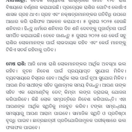
Astrology:
ବୈଦିକ ଜ୍ୟୋତିଷ ଶାସ୍ତ୍ରରେ ମୋଟ ୧୨ଟି ରାଶି
ବିଷୟରେ ବର୍ଣ୍ଣନା କରାଯାଇଛି। ପ୍ରତ୍ୟେକ ରାଶିର ଗୋଟିଏ ଲେଖାଁଏ
ଶାସକ ଗ୍ରହ ଥାଏ। ଗ୍ରହ ଏବଂ ନକ୍ଷତ୍ରମାନଙ୍କର ଗତିବିଧି ଉପରେ
ଆଧାର କରି ରାଶିଫଳ ଆକଳନ କରାଯାଏ। ୫ ଜୁଲାଇ ୨୦୨୫ ହେଉଛି
ଶନିବାର। ହିନ୍ଦୁ ଧର୍ମରେ ଶନିବାର ଦିନ ଶନି ଦେବଙ୍କୁ ପୂଜାର୍ଚ୍ଚନା ପାଇଁ
ସମର୍ପିତ କରାଯାଇଛି। ତେବେ ଜାଣନ୍ତୁ ୫ ଜୁଲାଇ ୨୦୨୫ ରେ କେଉଁ ସବୁ
ରାଶିର ଲୋକମାନଙ୍କ ପାଇଁ ଲାଭଦାୟକ ରହିବ ଏବଂ କେଉଁ ମାନଙ୍କୁ
ଟିକିଏ ସତର୍କ ରହିବାକୁ ପଡିବ।
ମେଷ ରାଶି:
ଆଜି ମେଷ ରାଶି ଲୋକମାନଙ୍କର ଆର୍ଥିକ ଅବସ୍ଥା ଭଲ
ରହିବ। ନୂତନ ନିବେଶ ପାଇଁ ପ୍ରଯ୍ୟାପ୍ତ ସୁଯୋଗ ମିଳିବ।
ବ୍ୟବସାୟରେ ବିସ୍ତାର ହେବ। ଆର୍ଥିକ ଲାଭ ପାଇଁ ନୂଆ ସୁଯୋଗ ମିଳିବ।
ଆପଣ ନିଜ ସାଥୀଙ୍କ ସହିତ ଗୁଣାତ୍ମକ ସମୟ ବିତାନ୍ତୁ। ଆପଣ ତାଙ୍କ
ସହିତ ଏକ ରୋମାଣ୍ଟିକ୍ ଡେଟ୍ କିମ୍ବା ଲଙ୍ଗ ଡ୍ରାଇଭ୍ ଯୋଜନା
କରିପାରିବେ। କିଛି ଲୋକ ସମ୍ପତ୍ତିରେ ନିବେଶ କରିପାରନ୍ତି। ଏହା
ଆପଣଙ୍କ ଆର୍ଥିକ ସ୍ଥିତିକୁ ମଜବୁତ କରିବ। ଟଙ୍କା ସମ୍ବନ୍ଧୀୟ
ସମସ୍ୟାରୁ ଆପଣ ଆରାମ ପାଇବେ। ସାମାଜିକ ସ୍ଥିତି ଓ ପ୍ରତିଷ୍ଠା
ବୃଦ୍ଧି ପାଇବ। ଛାତ୍ରଛାତ୍ରୀ ପ୍ରତିଯୋଗିତାମୂଳକ ପରୀକ୍ଷାରେ ଭଲ
ଫଳାଫଳ ପାଇବେ।