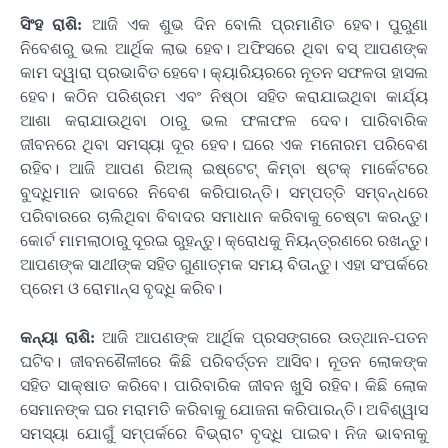
ସିଂହ ରାଶି:
ଆଜି ଏକ ଶୁଭ ଦିନ ବୋଲି ପ୍ରମାଣିତ ହେବ। ପୁରୁଣା
ନିବେଶରୁ ଭଲ ଆର୍ଥିକ ଲାଭ ହେବ। ଅଫିସରେ ଥିବା ବସ୍ ଆପଣଙ୍କ
କାମ ଦ୍ୱାରା ପ୍ରଭାବିତ ହେବେ। କ୍ୟାରିୟରରେ ନୂତନ ସଫଳତା ହାସଲ
ହେବ। କଠିନ ପରିଶ୍ରମ ଏବଂ ନିଷ୍ଠା ସହିତ କରାଯାଇଥିବା କାର୍ଯ୍ୟ
ଆଶା କରାଯାଉଥିବା ଠାରୁ ଭଲ ଫଳାଫଳ ଦେବ। ପାରିବାରିକ
ଜୀବନରେ ଥିବା ସମସ୍ୟା ଦୂର ହେବ। ଘରେ ଏକ ମନୋରମ ପରିବେଶ
ରହିବ। ଆଜି ଆପଣ ରିଅଲ୍ ଇଷ୍ଟେଟ୍ କିମ୍ବା ଷ୍ଟକ୍ ମାର୍କେଟରେ
ବୁଦ୍ଧିମାନ ଭାବରେ ନିବେଶ କରିପାରନ୍ତି। ସମ୍ପତ୍ତି ସମ୍ବନ୍ଧରେ
ପରିବାରରେ ଚାଲିଥିବା ବିବାଦର ସମାଧାନ କରିବାକୁ ଚେଷ୍ଟା କରନ୍ତୁ।
କୋର୍ଟ ମାମଲାଠାରୁ ଦୂରଇ ରୁହନ୍ତୁ। କ୍ରୋଧକୁ ନିୟନ୍ତ୍ରଣରେ ରଖନ୍ତୁ।
ଆପଣଙ୍କ ସାଥୀଙ୍କ ସହିତ ଗୁଣାତ୍ମକ ସମୟ ବିତାନ୍ତୁ। ଏହା ସଂପର୍କରେ
ପ୍ରେମ ଓ ରୋମାନ୍ସ ବୃଦ୍ଧି କରିବ।
କନ୍ୟା ରାଶି:
ଆଜି ଆପଣଙ୍କ ଆର୍ଥିକ ପ୍ରସଙ୍ଗରେ ଉତ୍ଥାନ-ପତନ
ଘଟିବ। ଜୀବନଶୈଳୀରେ କିଛି ପରିବର୍ତ୍ତନ ଆସିବ। ନୂତନ ଲୋକଙ୍କ
ସହିତ ସାକ୍ଷାତ କରିବେ। ପାରିବାରିକ ଜୀବନ ଖୁସି ରହିବ। କିଛି ଲୋକ
ସେମାନଙ୍କ ଘର ମରାମତି କରିବାକୁ ଯୋଜନା କରିପାରନ୍ତି। ଅବିଶ୍ୱାସ
ସମସ୍ୟା ଯୋଗୁଁ ସମ୍ପର୍କରେ ବିଭ୍ରାଟ ବୃଦ୍ଧି ପାଇବ। ନିଜ ଭାବନାକୁ