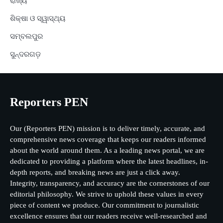
ରାଜ୍ୟ
ଶିକ୍ଷା ଓ ସ୍ୱାସ୍ଥ୍ୟ
ସମ୍ବଲପୁର
ସୁନ୍ଦରଗଡ଼
Reporters PEN
Our (Reporters PEN) mission is to deliver timely, accurate, and
comprehensive news coverage that keeps our readers informed
about the world around them. As a leading news portal, we are
dedicated to providing a platform where the latest headlines, in-
depth reports, and breaking news are just a click away.
Integrity, transparency, and accuracy are the cornerstones of our
editorial philosophy. We strive to uphold these values in every
piece of content we produce. Our commitment to journalistic
excellence ensures that our readers receive well-researched and