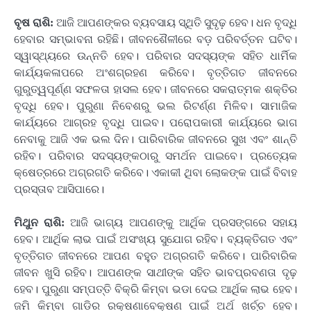
ବୃଷ ରାଶି:
ଆଜି ଆପଣଙ୍କର ବ୍ୟବସାୟ ସ୍ଥିତି ସୁଦୃଢ଼ ହେବ। ଧନ ବୃଦ୍ଧି
ହେବାର ସମ୍ଭାବନା ରହିଛି। ଜୀବନଶୈଳୀରେ ବଡ଼ ପରିବର୍ତ୍ତନ ଘଟିବ।
ସ୍ୱାସ୍ଥ୍ୟରେ ଉନ୍ନତି ହେବ। ପରିବାର ସଦସ୍ୟଙ୍କ ସହିତ ଧାର୍ମିକ
କାର୍ଯ୍ୟକଳାପରେ ଅଂଶଗ୍ରହଣ କରିବେ। ବୃତ୍ତିଗତ ଜୀବନରେ
ଗୁରୁତ୍ୱପୂର୍ଣ୍ଣ ସଫଳତା ହାସଲ ହେବ। ଜୀବନରେ ସକରାତ୍ମକ ଶକ୍ତିର
ବୃଦ୍ଧି ହେବ। ପୁରୁଣା ନିବେଶରୁ ଭଲ ରିଟର୍ଣ୍ଣ ମିଳିବ। ସାମାଜିକ
କାର୍ଯ୍ୟରେ ଆଗ୍ରହ ବୃଦ୍ଧି ପାଇବ। ପରୋପକାରୀ କାର୍ଯ୍ୟରେ ଭାଗ
ନେବାକୁ ଆଜି ଏକ ଭଲ ଦିନ। ପାରିବାରିକ ଜୀବନରେ ସୁଖ ଏବଂ ଶାନ୍ତି
ରହିବ। ପରିବାର ସଦସ୍ୟଙ୍କଠାରୁ ସମର୍ଥନ ପାଇବେ। ପ୍ରତ୍ୟେକ
କ୍ଷେତ୍ରରେ ଅଗ୍ରଗତି କରିବେ। ଏକାକୀ ଥିବା ଲୋକଙ୍କ ପାଇଁ ବିବାହ
ପ୍ରସ୍ତାବ ଆସିପାରେ।
ମିଥୁନ ରାଶି:
ଆଜି ଭାଗ୍ୟ ଆପଣଙ୍କୁ ଆର୍ଥିକ ପ୍ରସଙ୍ଗରେ ସହାୟ
ହେବ। ଆର୍ଥିକ ଲାଭ ପାଇଁ ଅସଂଖ୍ୟ ସୁଯୋଗ ରହିବ। ବ୍ୟକ୍ତିଗତ ଏବଂ
ବୃତ୍ତିଗତ ଜୀବନରେ ଆପଣ ବହୁତ ଅଗ୍ରଗତି କରିବେ। ପାରିବାରିକ
ଜୀବନ ଖୁସି ରହିବ। ଆପଣଙ୍କ ସାଥୀଙ୍କ ସହିତ ଭାବପ୍ରବଣତା ଦୃଢ଼
ହେବ। ପୁରୁଣା ସମ୍ପତ୍ତି ବିକ୍ରି କିମ୍ବା ଭଡା ଦେଇ ଆର୍ଥିକ ଲାଭ ହେବ।
ଜମି କିମ୍ବା ଗାଡିର ରକ୍ଷଣାବେକ୍ଷଣ ପାଇଁ ଅର୍ଥ ଖର୍ଚ୍ଚ ହେବ।