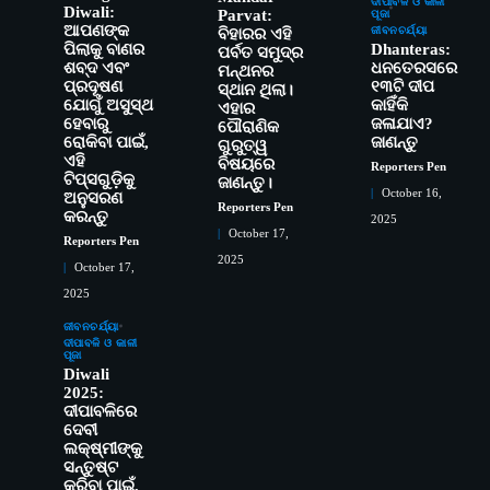
ଦୀପାବଳି ଓ କାଳୀ
Diwali:
Parvat:
ପୂଜା
ଆପଣଙ୍କ
ଜୀବନଚର୍ଯ୍ୟା
ବିହାରର ଏହି
ପିଲାକୁ ବାଣର
Dhanteras:
ପର୍ବତ ସମୁଦ୍ର
ଶବ୍ଦ ଏବଂ
ଧନତେରସରେ
ମନ୍ଥନର
ପ୍ରଦୂଷଣ
୧୩ଟି ଦୀପ
ସ୍ଥାନ ଥିଲା।
ଯୋଗୁଁ ଅସୁସ୍ଥ
କାହିଁକି
ଏହାର
ହେବାରୁ
ଜଳାଯାଏ?
ପୌରାଣିକ
ରୋକିବା ପାଇଁ,
ଜାଣନ୍ତୁ
ଗୁରୁତ୍ୱ
ଏହି
ବିଷୟରେ
Reporters Pen
ଟିପ୍ସଗୁଡ଼ିକୁ
ଜାଣନ୍ତୁ।
October 16,
ଅନୁସରଣ
Reporters Pen
କରନ୍ତୁ
2025
October 17,
Reporters Pen
2025
October 17,
ସୋଆର ୨୦ତମ ପ୍ରତିଷ୍ଠା ଦିବସରେ
2
2025
ବିଶ୍ୱବିଦ୍ୟାଳୟର ସଫଳତା, ଉତ୍କର୍ଷତା ଓ
ଜୀବନଚର୍ଯ୍ୟା
ଅଗ୍ରଗତିର ସ୍ମୃତିଚାରଣ
Reporters Pen
ଦୀପାବଳି ଓ କାଳୀ
ପୂଜା
ରୋଗୀମାନେ ଡାକ୍ତରଙ୍କୁ ଭଗବାନ ସଦୃଶ
3
Diwali
ମାନନ୍ତି: ସୋଆ ଉପସଭାପତି
2025:
Reporters Pen
ଦୀପାବଳିରେ
ଦେବୀ
ସୋଆ ଏସ୍‌ଏଚ୍‌ଏମ୍ ପକ୍ଷରୁ ରଜ ପିଠା
4
ଲକ୍ଷ୍ମୀଙ୍କୁ
ପ୍ରତିଯୋଗିତା ଆୟୋଜିତ
ସନ୍ତୁଷ୍ଟ
Reporters Pen
କରିବା ପାଇଁ,