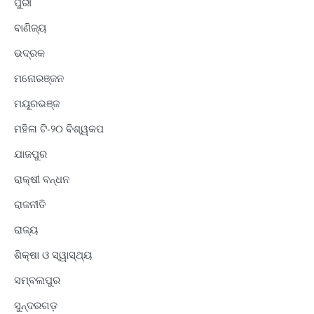
ପୁରୀ
ବାଣିଜ୍ୟ
ଭଦ୍ରକ
ମନୋରଞ୍ଜନ
ମୟୂରଭଞ୍ଜ
ମହିଳା ଟି-୨୦ ବିଶ୍ୱକପ
ଯାଜପୁର
ରାକ୍ଷୀ ବନ୍ଧନ
ରାଜନୀତି
ରାଜ୍ୟ
ଶିକ୍ଷା ଓ ସ୍ୱାସ୍ଥ୍ୟ
ସମ୍ବଲପୁର
ସୁନ୍ଦରଗଡ଼