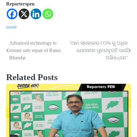
Reporterspen
ରାଜନୀତି
Advanced technology to
‘ଆମ ସରକାରର ୮୦% ରୁ ଅଧିକ
Post
ensure safe repair of Ratna
ଯୋଜନାର ପୁନରାବୃତ୍ତି ପାଇଁ
navigation
Bhandar
ଅଭିନନ୍ଦନ’
Related Posts