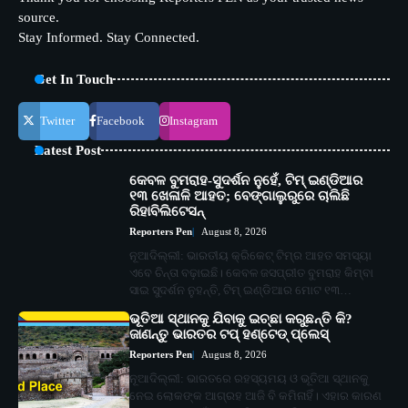
source.
Stay Informed. Stay Connected.
Get In Touch
Twitter
Facebook
Instagram
Latest Post
କେବଳ ବୁମରାହ-ସୁଦର୍ଶନ ନୁହେଁ, ଟିମ୍ ଇଣ୍ଡିଆର
୧୩ ଖେଳାଳି ଆହତ; ବେଙ୍ଗାଲୁରୁରେ ଚାଲିଛି
ରିହାବିଲିଟେସନ୍‌
Reporters Pen
August 8, 2026
ନୂଆଦିଲ୍ଲୀ: ଭାରତୀୟ କ୍ରିକେଟ୍‌ ଟିମ୍‌ର ଆହତ ସମସ୍ୟା
ଏବେ ଚିନ୍ତା ବଢ଼ାଇଛି। କେବଳ ଜସପ୍ରୀତ ବୁମରାହ କିମ୍ବା
ସାଇ ସୁଦର୍ଶନ ନୁହନ୍ତି, ଟିମ୍ ଇଣ୍ଡିଆର ମୋଟ ୧୩…
ଭୂତିଆ ସ୍ଥାନକୁ ଯିବାକୁ ଇଚ୍ଛା କରୁଛନ୍ତି କି?
ଜାଣନ୍ତୁ ଭାରତର ଟପ୍‌ ହଣ୍ଟେଡ୍‌ ପ୍ଲେସ୍‌
Reporters Pen
August 8, 2026
ନୂଆଦିଲ୍ଲୀ: ଭାରତରେ ରହସ୍ୟମୟ ଓ ଭୂତିଆ ସ୍ଥାନକୁ
ନେଇ ଲୋକଙ୍କ ଆଗ୍ରହ ଆଜି ବି କମିନାହିଁ। ଏହାର କାରଣ