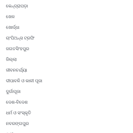
କେନ୍ଦ୍ରାପଡ଼ା
ଖେଳ
ଖୋର୍ଦ୍ଧା
ଚାଂପିଅନ୍ସ ଟ୍ରଫି
ଜଗତସିଂହପୁର
ଜିଲ୍ଲା
ଜୀବନଚର୍ଯ୍ୟା
ଦୀପାବଳି ଓ କାଳୀ ପୂଜା
ଦୁର୍ଗାପୂଜା
ଦେଶ-ବିଦେଶ
ଧର୍ମ ଓ ସଂସ୍କୃତି
ନବରଙ୍ଗପୁର