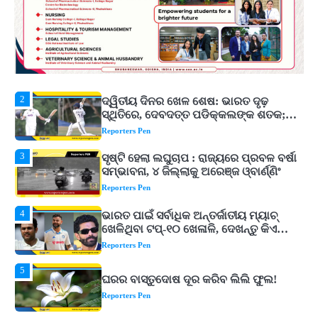
1
ଭୂତିଆ ସ୍ଥାନକୁ ଯିବାକୁ ଇଚ୍ଛା କରୁଛନ୍ତି କି?
ଜାଣନ୍ତୁ ଭାରତର ଟପ୍‌ ହଣ୍ଟେଡ୍‌ ପ୍ଲେସ୍‌
Reporters Pen
2
ଦ୍ୱିତୀୟ ଦିନର ଖେଳ ଶେଷ: ଭାରତ ଦୃଢ଼
ସ୍ଥିତିରେ, ଦେବଦତ୍ତ ପଡିକ୍କଲଙ୍କ ଶତକ;
ବ୍ୟାଟ୍‌ରେ ଚମକିଲେ ଗୁରନୂର ବରାଡ଼
Reporters Pen
3
ସୃଷ୍ଟି ହେଲା ଲଘୁଚାପ : ରାଜ୍ୟରେ ପ୍ରବଳ ବର୍ଷା
ସମ୍ଭାବନା, ୪ ଜିଲ୍ଲାକୁ ଅରେଞ୍ଜ ଓ୍ବାର୍ଣ୍ଣିଂ
Reporters Pen
4
ଭାରତ ପାଇଁ ସର୍ବାଧିକ ଅନ୍ତର୍ଜାତୀୟ ମ୍ୟାଚ୍
ଖେଳିଥିବା ଟପ୍-୧୦ ଖେଳାଳି, ଦେଖନ୍ତୁ କିଏ
କେଉଁ ସ୍ଥାନରେ
Reporters Pen
5
ଘରର ବାସ୍ତୁଦୋଷ ଦୂର କରିବ ଲିଲି ଫୁଲ!
Reporters Pen
1
ଭୂତିଆ ସ୍ଥାନକୁ ଯିବାକୁ ଇଚ୍ଛା କରୁଛନ୍ତି କି?
ଜାଣନ୍ତୁ ଭାରତର ଟପ୍‌ ହଣ୍ଟେଡ୍‌ ପ୍ଲେସ୍‌
Reporters Pen