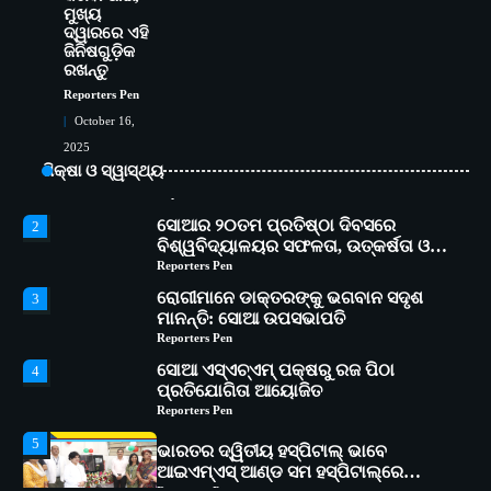
ମୁଖ୍ୟ
5
ଭାରତର ଦ୍ୱିତୀୟ ହସ୍ପିଟାଲ୍ ଭାବେ
ଦ୍ୱାରରେ ଏହି
ଆଇଏମ୍‌ଏସ୍ ଆଣ୍ଡ ସମ ହସ୍ପିଟାଲ୍‌ରେ
ଜିନିଷଗୁଡ଼ିକ
ଅତ୍ୟାଧୁନିକ ଡିଜିସ୍କାନର ସ୍ଥାପନ
Reporters Pen
ରଖନ୍ତୁ
Reporters Pen
ସୋଆ ପକ୍ଷରୁ ରାୱେ କାର୍ଯ୍ୟକ୍ରମ ଅଧୀନରେ
1
October 16,
୧୧ଟି ଗ୍ରାମରେ ୧୬ଟି କୃଷକ ପ୍ରଶିକ୍ଷଣ
କାର୍ଯ୍ୟକ୍ରମ ଆୟୋଜିତ
2025
Reporters Pen
ଶିକ୍ଷା ଓ ସ୍ୱାସ୍ଥ୍ୟ
ସୋଆର ୨୦ତମ ପ୍ରତିଷ୍ଠା ଦିବସରେ
2
ବିଶ୍ୱବିଦ୍ୟାଳୟର ସଫଳତା, ଉତ୍କର୍ଷତା ଓ
ଅଗ୍ରଗତିର ସ୍ମୃତିଚାରଣ
Reporters Pen
ରୋଗୀମାନେ ଡାକ୍ତରଙ୍କୁ ଭଗବାନ ସଦୃଶ
3
ମାନନ୍ତି: ସୋଆ ଉପସଭାପତି
Reporters Pen
ସୋଆ ଏସ୍‌ଏଚ୍‌ଏମ୍ ପକ୍ଷରୁ ରଜ ପିଠା
4
ପ୍ରତିଯୋଗିତା ଆୟୋଜିତ
Reporters Pen
5
ଭାରତର ଦ୍ୱିତୀୟ ହସ୍ପିଟାଲ୍ ଭାବେ
ଆଇଏମ୍‌ଏସ୍ ଆଣ୍ଡ ସମ ହସ୍ପିଟାଲ୍‌ରେ
ଅତ୍ୟାଧୁନିକ ଡିଜିସ୍କାନର ସ୍ଥାପନ
Reporters Pen
ସୋଆ ପକ୍ଷରୁ ରାୱେ କାର୍ଯ୍ୟକ୍ରମ ଅଧୀନରେ
1