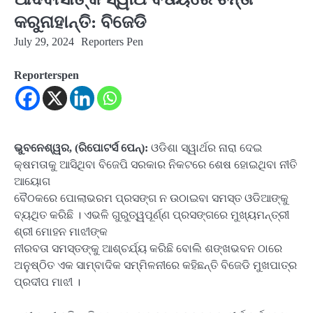
କରୁନାହାନ୍ତି: ବିଜେଡି
July 29, 2024
Reporters Pen
Reporterspen
ଭୁବନେଶ୍ୱର, (ରିପୋଟର୍ସ ପେନ୍‌):
ଓଡିଶା ସ୍ୱାର୍ଥର ନାରା ଦେଇ
କ୍ଷମତାକୁ ଆସିଥିବା ବିଜେପି ସରକାର ନିକଟରେ ଶେଷ ହୋଇଥିବା ନୀତି
ଆୟୋଗ
ବୈଠକରେ ପୋଲାଭରମ ପ୍ରସଙ୍ଗ ନ ଉଠାଇବା ସମସ୍ତ ଓଡିଆଙ୍କୁ
ବ୍ୟଥିତ କରିଛି । ଏଭଳି ଗୁରୁତ୍ୱପୂର୍ଣ୍ଣ ପ୍ରସଙ୍ଗରେ ମୁଖ୍ୟମନ୍ତ୍ରୀ
ଶ୍ରୀ ମୋହନ ମାଝୀଙ୍କ
ନୀରବତା ସମସ୍ତଙ୍କୁ ଆଶ୍ଚର୍ଯ୍ୟ କରିଛି ବୋଲି ଶଙ୍ଖଭବନ ଠାରେ
ଅନୁଷ୍ଠିତ ଏକ ସାମ୍ବାଦିକ ସମ୍ମିଳନୀରେ କହିଛନ୍ତି ବିଜେଡି ମୁଖପାତ୍ର
ପ୍ରଦୀପ ମାଝୀ ।