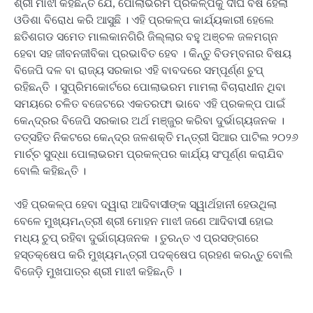
ଶ୍ରୀ ମାଝୀ କହିଛନ୍ତି ଯେ, ପୋଲାଭରମ ପ୍ରକଳ୍ପକୁ ଦୀର୍ଘ ବର୍ଷ ହେଲା
ଓଡିଶା ବିରୋଧ କରି ଆସୁଛି । ଏହି ପ୍ରକଳ୍ପ କାର୍ଯ୍ୟକାରୀ ହେଲେ
ଛତିଶଗଡ ସମେତ ମାଲକାନଗିରି ଜିଲ୍ଲାର ବହୁ ଅଞ୍ଚଳ ଜଳମଗ୍ନ
ହେବା ସହ ଜୀବନଜୀବିକା ପ୍ରଭାବିତ ହେବ । କିନ୍ତୁ ବିଡମ୍ବନାର ବିଷୟ
ବିଜେପି ଦଳ ବା ରାଜ୍ୟ ସରକାର ଏହି ବାବଦରେ ସମ୍ପୂର୍ଣ୍ଣ ଚୁପ୍
ରହିଛନ୍ତି । ସୁପ୍ରିମକୋର୍ଟରେ ପୋଲାଭରମ ମାମଲା ବିଚାରାଧୀନ ଥିବା
ସମୟରେ ଚଳିତ ବଜେଟରେ ଏକତରଫା ଭାବେ ଏହି ପ୍ରକଳ୍ପ ପାଇଁ
କେନ୍ଦ୍ରର ବିଜେପି ସରକାର ଅର୍ଥ ମଞ୍ଜୁର କରିବା ଦୁର୍ଭାଗ୍ୟଜନକ ।
ତତ୍‌ସହିତ ନିକଟରେ କେନ୍ଦ୍ର ଜଳଶକ୍ତି ମନ୍ତ୍ରୀ ସିଆର ପାଟିଲ ୨୦୨୬
ମାର୍ଚ୍ଚ ସୁଦ୍ଧା ପୋଲାଭରମ ପ୍ରକଳ୍ପର କାର୍ଯ୍ୟ ସଂପୂର୍ଣ୍ଣ କରାଯିବ
ବୋଲି କହିଛନ୍ତି ।
ଏହି ପ୍ରକଳ୍ପ ହେବା ଦ୍ୱାରା ଆଦିବାସୀଙ୍କ ସ୍ୱାର୍ଥହାନୀ ହେଉଥିଲା
ବେଳେ ମୁଖ୍ୟମନ୍ତ୍ରୀ ଶ୍ରୀ ମୋହନ ମାଝୀ ଜଣେ ଆଦିବାସୀ ହୋଇ
ମଧ୍ୟ ଚୁପ୍ ରହିବା ଦୁର୍ଭାଗ୍ୟଜନକ । ତୁରନ୍ତ ଏ ପ୍ରସଙ୍ଗରେ
ହସ୍ତକ୍ଷେପ କରି ମୁଖ୍ୟମନ୍ତ୍ରୀ ପଦକ୍ଷେପ ଗ୍ରହଣ କରନ୍ତୁ ବୋଲି
ବିଜେଡ଼ି ମୁଖପାତ୍ର ଶ୍ରୀ ମାଝୀ କହିଛନ୍ତି ।