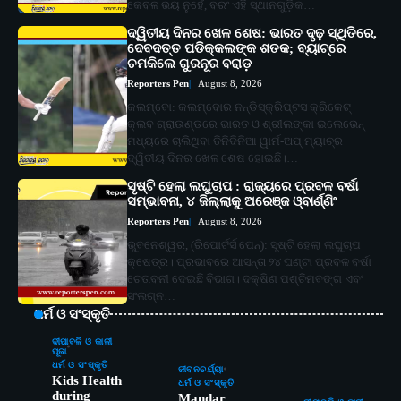
କେବଳ ଭୟ ନୁହେଁ, ବରଂ ଏହି ସ୍ଥାନଗୁଡ଼ିକ…
ଦ୍ୱିତୀୟ ଦିନର ଖେଳ ଶେଷ: ଭାରତ ଦୃଢ଼ ସ୍ଥିତିରେ,
ଦେବଦତ୍ତ ପଡିକ୍କଲଙ୍କ ଶତକ; ବ୍ୟାଟ୍‌ରେ
ଚମକିଲେ ଗୁରନୂର ବରାଡ଼
Reporters Pen
August 8, 2026
କଲମ୍ବୋ: କଲମ୍ବୋର ନନ୍‌ଡିସ୍କ୍ରିପ୍ଟସ କ୍ରିକେଟ୍
କ୍ଲବ ଗ୍ରାଉଣ୍ଡରେ ଭାରତ ଓ ଶ୍ରୀଲଙ୍କା ଇଲେଭେନ୍‌
ମଧ୍ୟରେ ଚାଲିଥିବା ତିନିଦିନିଆ ୱାର୍ମ-ଅପ୍ ମ୍ୟାଚ୍‌ର
ଦ୍ୱିତୀୟ ଦିନର ଖେଳ ଶେଷ ହୋଇଛି।…
ସୃଷ୍ଟି ହେଲା ଲଘୁଚାପ : ରାଜ୍ୟରେ ପ୍ରବଳ ବର୍ଷା
ସମ୍ଭାବନା, ୪ ଜିଲ୍ଲାକୁ ଅରେଞ୍ଜ ଓ୍ବାର୍ଣ୍ଣିଂ
Reporters Pen
August 8, 2026
ଭୁବନେଶ୍ୱର, (ରିପୋର୍ଟର୍ସ ପେନ୍‌): ସୃଷ୍ଟି ହେଲା ଲଘୁଚାପ
କ୍ଷେତ୍ର। ପ୍ରଭାବରେ ଆସନ୍ତା ୨୪ ଘଣ୍ଟା ପ୍ରବଳ ବର୍ଷା
ଚେତାବନୀ ଦେଇଛି ବିଭାଗ। ଦକ୍ଷିଣ ପଶ୍ଚିମବଙ୍ଗ ଏବଂ
ସଂଲଗ୍ନ…
ଧର୍ମ ଓ ସଂସ୍କୃତି
ଦୀପାବଳି ଓ କାଳୀ
ପୂଜା
ଧର୍ମ ଓ ସଂସ୍କୃତି
ଜୀବନଚର୍ଯ୍ୟା
Kids Health
ଧର୍ମ ଓ ସଂସ୍କୃତି
during
Mandar