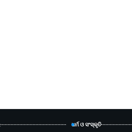
t
ଧର୍ମ ଓ ସଂସ୍କୃତି