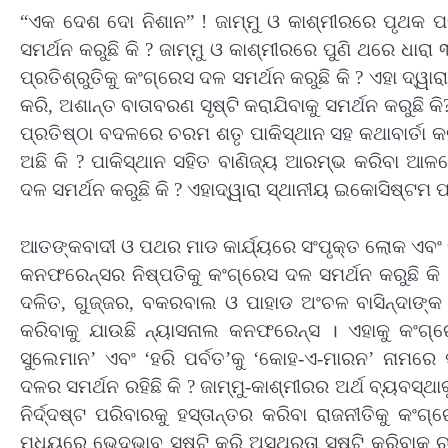
“ଏକ ଦେଶ ଦୋ ନିଶାନ” ! ଜାମ୍ମୁ ଓ କାଶ୍ମୀରରେ ପୃଥକ ପ
ସମର୍ଥନ କରୁଛି କି ? ଜାମ୍ମୁ ଓ କାଶ୍ମୀରରେ ପୁଣି ଥରେ ଧା
ପ୍ରତିଶ୍ରୁତିକୁ କଂଗ୍ରେସ ଦଳ ସମର୍ଥନ କରୁଛି କି ? ଏହା ଦ୍ୱା
କରି, ଅଶାନ୍ତ ବାତାବରଣ ସୃଷ୍ଟି କରାଯିବାକୁ ସମର୍ଥନ କରୁଛି କି?
ପ୍ରତିଷ୍ଠା ବଦଳରେ ଚରମ ଶତୃ ପାକିସ୍ଥାନ ସହ କଥାବାର୍ତା କର
ଅଛି କି ? ପାକିସ୍ଥାନ ସହିତ ବାଣିଜ୍ୟ ଆରମ୍ଭ କରିବା ଆ
ଦଳ ସମର୍ଥନ କରୁଛି କି ? ଏହାଦ୍ୱାରା ସ୍ଥାନୀୟ ଇକୋସିଷ୍ଟମ ପ୍ର
ଆତଙ୍କବାଦୀ ଓ ପଥର ମାଡ କାର୍ଯ୍ୟରେ ସଂପୃକ୍ତ ଲୋକ ଏବଂ 
କନଫରେନ୍ସର ନିଷ୍ପତିକୁ କଂଗ୍ରେସ ଦଳ ସମର୍ଥନ କରୁଛି କି
ଦଳିତ, ଗୁଜ୍ଜର, ବକରବାଲ ଓ ପାହାଡ ଅଂଚଳ ବାସିନ୍ଦାଙ୍କ 
କରିବାକୁ ଯାଉଛି ନ୍ୟାସନାଲ କନଫରେନ୍ସ । ଏହାକୁ କଂଗ୍ରେସ
ସୁଲେମାନ’ ଏବଂ ‘ହରି ପର୍ବତ’କୁ ‘କୋହ-ଏ-ମାରନ’ ନାମରେ
ଦଳର ସମର୍ଥନ ରହିଛି କି ? ଜାମ୍ମୁ-କାଶ୍ମୀରର ଅର୍ଥ ବ୍ୟବସ୍ଥାକ
ନିର୍ଦ୍ଦଷ୍ଟ ପରିବାରକୁ ହସ୍ତାନ୍ତର କରିବା ରାଜନୀତିକୁ କଂଗ
ମଧ୍ୟରେ ଭେଦଭାବ ସୃଷ୍ଟି କରି ଅସ୍ଥିରତା ସୃଷ୍ଟି କରିବାକୁ ଚା