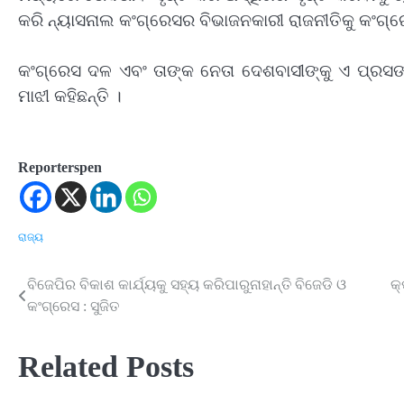
କରି ନ୍ୟାସନାଲ କଂଗ୍ରେସର ବିଭାଜନକାରୀ ରାଜନୀତିକୁ କଂଗ୍ରେ
କଂଗ୍ରେସ ଦଳ ଏବଂ ତାଙ୍କ ନେତା ଦେଶବାସୀଙ୍କୁ ଏ ପ୍ରସଙ୍
ମାଝୀ କହିଛନ୍ତି ।
Reporterspen
ରାଜ୍ୟ
ବିଜେପିର ବିକାଶ କାର୍ଯ୍ୟକୁ ସହ୍ୟ କରିପାରୁନାହାନ୍ତି ବିଜେଡି ଓ
କ
Post
କଂଗ୍ରେସ : ସୁଜିତ
navigation
Related Posts