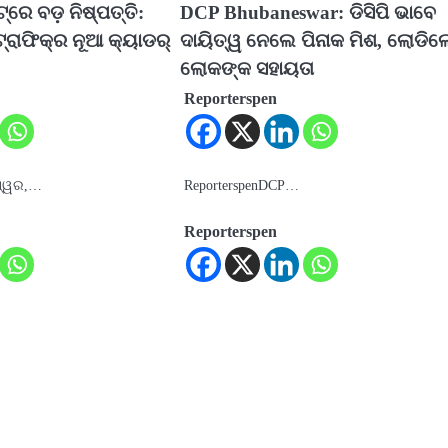
୍‌ରେ ବଡ଼ ନିଷ୍ପତ୍ତି:
DCP Bhubaneswar: ଡିସିପି ଭାବେ
ରାଫିକ୍‌ର ନୂଆ କ୍ୟାଡର୍‌
ଦାୟିତ୍ୱ ନେଲେ ପିନାକ ମିଶ, ଲୋଡିଲ
ଲୋକଙ୍କ ସହାୟତା
Reporterspen
ଶ୍ୱର,…
ReporterspenDCP…
Reporterspen