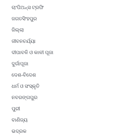
ଚାଂପିଅନ୍ସ ଟ୍ରଫି
ଜଗତସିଂହପୁର
ଜିଲ୍ଲା
ଜୀବନଚର୍ଯ୍ୟା
ଦୀପାବଳି ଓ କାଳୀ ପୂଜା
ଦୁର୍ଗାପୂଜା
ଦେଶ-ବିଦେଶ
ଧର୍ମ ଓ ସଂସ୍କୃତି
2
ନବରଙ୍ଗପୁର
ସୋଆର ୨୦ତମ ପ୍ରତିଷ୍ଠା
ପୁରୀ
ଦିବସରେ ବିଶ୍ୱବିଦ୍ୟାଳୟର
ସଫଳତା, ଉତ୍କର୍ଷତା ଓ
Reporters Pen
ବାଣିଜ୍ୟ
ଅଗ୍ରଗତିର ସ୍ମୃତିଚାରଣ
ଭଦ୍ରକ
3