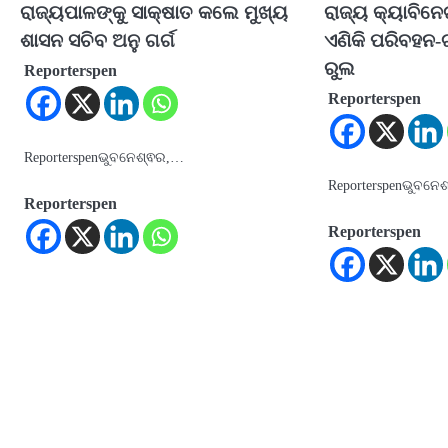
ରାଜ୍ୟପାଳଙ୍କୁ ସାକ୍ଷାତ କଲେ ମୁଖ୍ୟ
ରାଜ୍ୟ କ୍ୟାବିନେଟ
ଶାସନ ସଚିବ ଅନୁ ଗର୍ଗ
ଏଣିକି ପରିବହନ-ଟ୍
ରୁଲ
Reporterspen
Reporterspen
Reporterspenଭୁବନେଶ୍ଵର,…
Reporterspenଭୁବନେ
Reporterspen
Reporterspen