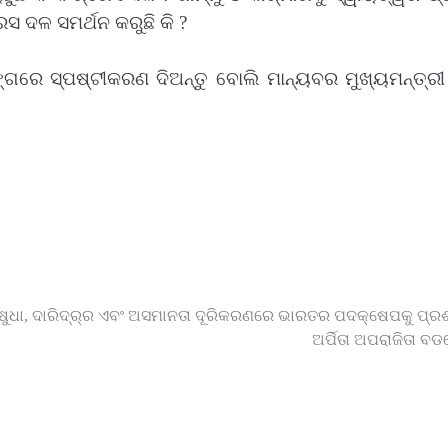
ସ ଦଳ ସମର୍ଥନ କରୁଛି କି ?
ଗରେ ସ୍ପଷ୍ଟୀକରଣ ଦିଅନ୍ତୁ ବୋଲି ମାନ୍ୟବର ମୁଖ୍ୟମନ୍ତ୍ରୀ 
୍ଷୁଧା, ଦାରିଦ୍ର୍ର ଏବଂ ଅସମାନତା ଦୂରିକରଣରେ ଭାରତର ପଦକ୍ଷେପକୁ ପ୍ରଶ
ଅର୍ପିତା ଅପରାଜିତା ବଡ