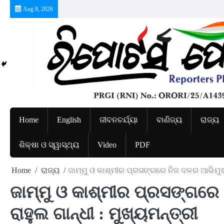
Skip
Aug 8, 2026
to
content
Home
English
ଜୀବନଚର୍ଯ୍ୟା
ବାଣିଜ୍ୟ
ରାଜ୍ୟ
ଶିକ୍ଷା ଓ ସ୍ୱାସ୍ଥ୍ୟ
Video
PDF
Home
ରାଜ୍ୟ
ଜାମ୍ମୁ ଓ କାଶ୍ମୀର ପ୍ରସଙ୍ଗରେ ନିଜ ଦଳର ଆଭିମୁଖ୍ୟ
ଜାମ୍ମୁ ଓ କାଶ୍ମୀର ପ୍ରସଙ୍ଗରେ
ରାହୁଲ ଗାନ୍ଧୀ : ମୁଖ୍ୟମନ୍ତ୍ରୀ