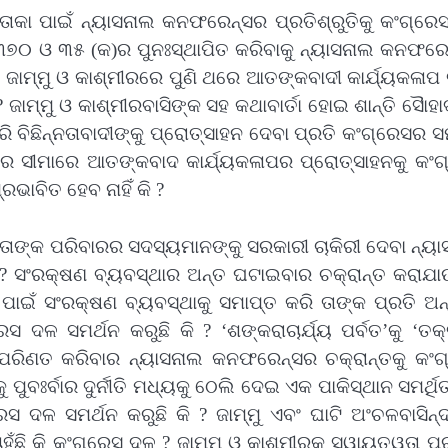
ତାକା ପାଇଁ ନ୍ୟାସନାଲ କନଫରେନ୍ସର ପ୍ରତିଶ୍ରୁତିକୁ କଂଗ୍ରେ
ରା ୩୭୦ ଓ ୩୫ (କ)ର ପୁନଃସ୍ଥାପିତ କରିବାକୁ ନ୍ୟାସନାଲ କନଫର
ରା ଜାମ୍ମୁ ଓ କାଶ୍ମୀରରେ ପୁଣି ଥରେ ଆତଙ୍କବାଦୀ କାର୍ଯ୍ୟକଳାପ ବ
 ଜାମ୍ମୁ ଓ କାଶ୍ମୀରବାସିଙ୍କ ସହ କଥାବାର୍ତା ହୋଇ ଶାନ୍ତି ସୈାହାର୍
ି ବିଛିନ୍ନତାବାଦୀଙ୍କୁ ପ୍ରୋତ୍ସାହନ ଦେବା ପ୍ରତି କଂଗ୍ରେସର ସ
ଳରେ ସୀମାରେ ଆତଙ୍କବାଦ କାର୍ଯ୍ୟକଳାପର ପ୍ରୋତ୍ସାହନକୁ କଂଗ
ଭାବିତ ହେବ ନାହିଁ କି ?
ତାଙ୍କ ପରିବାରର ସଦସ୍ୟମାନଙ୍କୁ ସରକାରୀ ଚାକିରୀ ଦେବା ନ୍ୟ
 ? ସଂରକ୍ଷଣ ବ୍ୟବସ୍ଥାର ଅନ୍ତ ଘଟାଇବାର ଚକ୍ରାନ୍ତ କରାଯାଉ
ପାଇଁ ସଂରକ୍ଷଣ ବ୍ୟବସ୍ଥାକୁ ସମାପ୍ତ କରି ତାଙ୍କ ପ୍ରତି ଅନ
 ଦଳ ସମର୍ଥନ କରୁଛି କି ? ‘ଶଙ୍କରାଚାର୍ଯ୍ୟ ପର୍ବତ’କୁ ‘ତକ
 ପରିଣତ କରିବାର ନ୍ୟାସନାଲ କନଫରେନ୍ସର ଚକ୍ରାନ୍ତକୁ କଂଗ
ୁ ପୁବଃର୍ବାର ଦୁର୍ନୀତି ମଧ୍ୟକୁ ଠେଲି ଦେଇ ଏକ ପାକିସ୍ଥାନ ସମର୍ଥ
୍ରେସ ଦଳ ସମର୍ଥନ କରୁଛି କି ? ଜାମ୍ମୁ ଏବଂ ଘାଟି ଅଂଚଳବାସିନ୍
ହୁଁଛି କି କଂଗ୍ରେସ ଦଳ ? ଜାମ୍ମୁ ଓ କାଶ୍ମୀରକୁ ସ୍ୱାୟତ୍ୱତା ପ