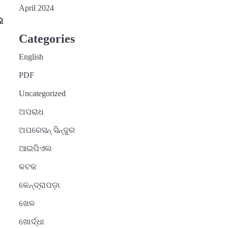
April 2024
େ
Categories
English
PDF
Uncategorized
ଅପରାଧ
ଅପରେସନ୍ ସିନ୍ଦୁର
ଆଇପିଏଲ
କଟକ
କେନ୍ଦ୍ରାପଡ଼ା
ଖେଳ
ଖୋର୍ଦ୍ଧା