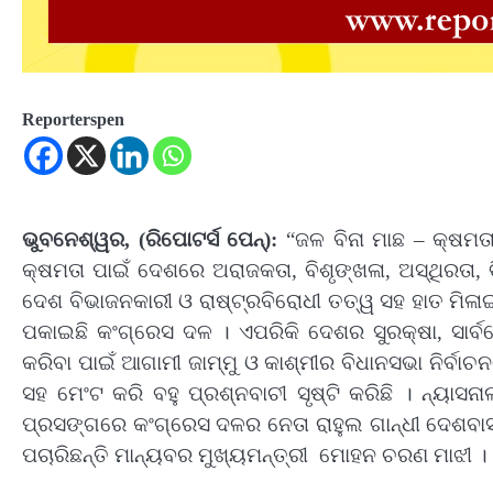
Reporterspen
ଭୁବନେଶ୍ୱର, (ରିପୋଟର୍ସ ପେନ୍‌):
“ଜଳ ବିନା ମାଛ – କ୍ଷମ
କ୍ଷମତା ପାଇଁ ଦେଶରେ ଅରାଜକତା, ବିଶୃଙ୍ଖଳା, ଅସ୍ଥିରତା, ବ
ଦେଶ ବିଭାଜନକାରୀ ଓ ରାଷ୍ଟ୍ରବିରୋଧୀ ତତ୍ୱ ସହ ହାତ ମିଳାଇ
ପକାଇଛି କଂଗ୍ରେସ ଦଳ । ଏପରିକି ଦେଶର ସୁରକ୍ଷା, ସାର୍ବଭ
କରିବା ପାଇଁ ଆଗାମୀ ଜାମ୍ମୁ ଓ କାଶ୍ମୀର ବିଧାନସଭା ନିର୍ବା
ସହ ମେଂଟ କରି ବହୁ ପ୍ରଶ୍ନବାଚୀ ସୃଷ୍ଟି କରିଛି । ନ୍ୟାସନ
ପ୍ରସଙ୍ଗରେ କଂଗ୍ରେସ ଦଳର ନେତା ରାହୁଲ ଗାନ୍ଧୀ ଦେଶବାସୀ
ପଚାରିଛନ୍ତି ମାନ୍ୟବର ମୁଖ୍ୟମନ୍ତ୍ରୀ ମୋହନ ଚରଣ ମାଝୀ ।