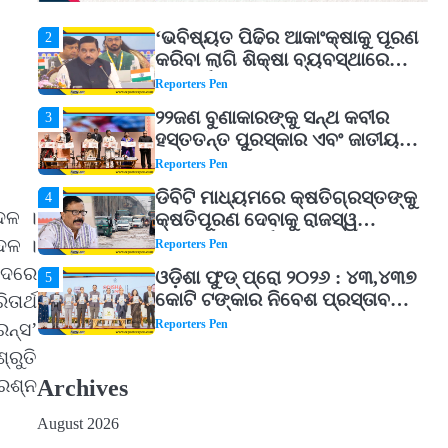
Reporters Pen
‘ଭବିଷ୍ୟତ ପିଢିର ଆକାଂକ୍ଷାକୁ ପୂରଣ
2
କରିବା ଲାଗି ଶିକ୍ଷା ବ୍ୟବସ୍ଥାରେ
ପରିବର୍ତ୍ତନ ଜରୁରୀ’
Reporters Pen
୨୨ଜଣ ବୁଣାକାରଙ୍କୁ ସନ୍ଥ କବୀର
3
ହସ୍ତତନ୍ତ ପୁରସ୍କାର ଏବଂ ଜାତୀୟ
ହସ୍ତତନ୍ତ ପୁରସ୍କାର ପ୍ରଦାନ,
Reporters Pen
ଓଡ଼ିଶାରୁ ୨ ଜଣଙ୍କୁ ମିଳିଲା
ଡିବିଟି ମାଧ୍ୟମରେ କ୍ଷତିଗ୍ରସ୍ତଙ୍କୁ
4
ଦଳ ।
କ୍ଷତିପୂରଣ ଦେବାକୁ ରାଜସ୍ୱ
ମନ୍ତ୍ରୀଙ୍କ ନିର୍ଦ୍ଦେଶ
 ଦଳ ।
Reporters Pen
ିପଦରେ
ଓଡ଼ିଶା ଫୁଡ୍ ପ୍ରୋ ୨୦୨୬ : ୪୩,୪୩୭
5
କୋଟି ଟଙ୍କାର ନିବେଶ ପ୍ରସ୍ତାବ
ତାର୍ଥ
ହାସଲ
Reporters Pen
େନ୍ସ’
୍ରୁତି
ଘରର ବାସ୍ତୁଦୋଷ ଦୂର କରିବ ଲିଲି
1
ଫୁଲ!
୍ରଶ୍ନ
Archives
Reporters Pen
August 2026
‘ଭବିଷ୍ୟତ ପିଢିର ଆକାଂକ୍ଷାକୁ ପୂରଣ
2