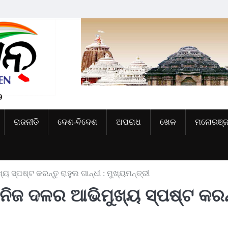
ରାଜନୀତି
ଦେଶ-ବିଦେଶ
ଅପରାଧ
ଖେଳ
ମନୋରଞ୍
 ସ୍ପଷ୍ଟ କରନ୍ତୁ ରାହୁଲ ଗାନ୍ଧୀ : ମୁଖ୍ୟମନ୍ତ୍ରୀ
 ନିଜ ଦଳର ଆଭିମୁଖ୍ୟ ସ୍ପଷ୍ଟ କରନ