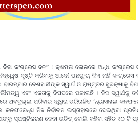
ତା ବିନା କଂଗ୍ରେସ ଦଳ” ! କ୍ଷମତା ଲୋଭରେ ଅନ୍ଧ କଂଗ୍ରେସ 
ିଦ୍ୱେଷ ସୃଷ୍ଟି କରିବାକୁ ଆଦୌ ପଛଘୁଂଚା ଦିଏ ନାହିଁ କଂଗ୍ରେସ
 ବାରମ୍ବାର ଦେଶବାସୀଙ୍କ ସ୍ୱାର୍ଥ ଓ ରାଷ୍ଟ୍ରର ସୁରକ୍ଷାକୁ ବ
ୌମତ୍ୱ ଏବଂ ଏକତାକୁ ବିପଦରେ ପକାଇଛି । ନିଜ ସ୍ୱାର୍ଥକୁ ଚରି
ଚନରେ ଅବଦୁଲ୍ଲା ପରିବାର ଦ୍ୱାରା ପରିଚାଳିତ ‘ନ୍ୟାସନାଲ କନଫର
ାଲ କନଫରେନ୍ସ ନିଜ ନିର୍ବାଚନ ଇସ୍ତାହାରରେ ଦେଇଥିବା ପ୍ରତିଶ
ଙ୍କୁ ସ୍ପଷ୍ଟିକରଣ ଦେବା ଉଚିତ୍ ବୋଲି କହିବା ସହିତ ୧୦ ଟି ପ