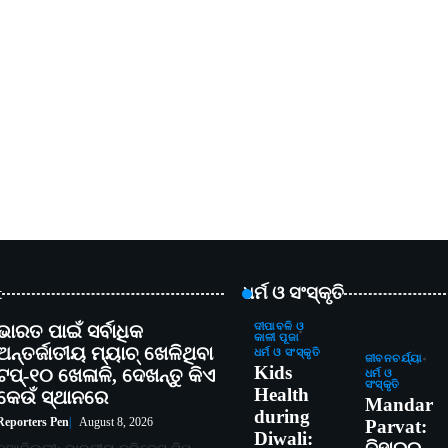
t
ଧର୍ମ ଓ ସଂସ୍କୃତି
ଭାରତ ପାଇଁ ସର୍ବାଧିକ
ଦୀପାବଳି ଓ
କାଳୀ ପୂଜା
ଅନ୍ତର୍ଜାତୀୟ ମ୍ୟାଚ୍ ଖେଳିଥିବା
ଧର୍ମ ଓ ସଂସ୍କୃତି
ଜୀବନଚର୍ଯ୍ୟା
Kids
ଟପ୍-୧୦ ଖେଳାଳି, ଦେଖନ୍ତୁ କିଏ
ଧର୍ମ ଓ
ସଂସ୍କୃତି
Health
କେଉଁ ସ୍ଥାନରେ
Mandar
during
Reporters Pen
August 8, 2026
Parvat:
Diwali: