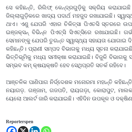
ସେ କହିଛନ୍ତି, ରିଲିଫ୍‍ କେନ୍ଦ୍ରଗୁଡ଼ିକୁ ସକ୍ରିୟ କରାଯା
ଜିଲ୍ଲାଗୁଡ଼ିକରେ ଖାଦ୍ୟ ପଦାର୍ଥ ମହଜୁଦ ରଖାଯାଇଛି। ସ୍ୱା
ଥାଏ। ଏଣୁ ଯେପରି ଏହାର ଚିକିତ୍ସା ପିଏଚସି ସ୍ତରରେ ଉପ
ଇଞ୍ଜକ୍ସନ୍‍ ବିଭିନ୍ନ ପିଏଚ୍‍ସି ସିଏଚ୍‍ସିରେ ରଖାଯାଇଛି
ସେମାନଙ୍କୁ ଯେପରି ତୁରନ୍ତ ସ୍ୱାସ୍ଥ୍ୟ ସହାୟତା ଯୋଗାଇ 
କହିଛନ୍ତି। ପ୍ରାଣୀ ସମ୍ପଦ ବିଭାଗକୁ ମଧ୍ୟ ସୂଚନା କରାଯାଇଛ
ଭିତ୍ତିଭୂମିକୁ ମଧ୍ୟ ସମୀକ୍ଷା କରାଯାଇଛି। ବିଜୁଳି ବିଭାଗକ
ସମ୍ଭବ କମ୍‍ କ୍ଷୟକ୍ଷତି ହେବ ସେଥିପ୍ରତି ସତର୍କ ରହିବେ।
ଆଞ୍ଚଳିକ ପାଣିପାଗ ନିର୍ଦ୍ଦେଶକ ମନୋରମା ମହାନ୍ତି କହିଛନ୍ତି
ନୟାଗଡ଼. ଗଞ୍ଜାମ, ଗଜପତି, ରାୟଗଡ଼ା, କୋରାପୁଟ, ମାଲକାନ
ୟେଲୋ ଆଲର୍ଟ ଜାରି କରାଯାଇଛି। ଏହିଦିନ ଉପକୂଳ ଓ ଦକ୍ଷିଣ
Reporterspen