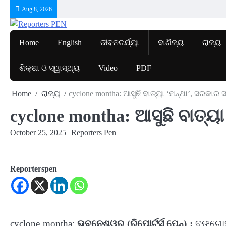
Skip
Aug 8, 2026
to
content
Home
English
ଜୀବନଚର୍ଯ୍ୟା
ବାଣିଜ୍ୟ
ରାଜ୍ୟ
ଶିକ୍ଷା ଓ ସ୍ୱାସ୍ଥ୍ୟ
Video
PDF
Home
ରାଜ୍ୟ
cyclone montha: ଆସୁଛି ବାତ୍ୟା ‘ମନ୍ଥା’, ସରକାର ସ
cyclone montha: ଆସୁଛି ବାତ୍ୟା
October 25, 2025
Reporters Pen
Reporterspen
cyclone montha:
ଭୁବନେଶ୍ୱର (ରିପୋର୍ଟର୍ସ ପେନ୍‌) :
ବଙ୍ଗୋପସ