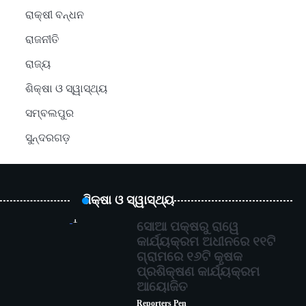
ରାକ୍ଷୀ ବନ୍ଧନ
ରାଜନୀତି
ରାଜ୍ୟ
ଶିକ୍ଷା ଓ ସ୍ୱାସ୍ଥ୍ୟ
ସମ୍ବଲପୁର
ସୁନ୍ଦରଗଡ଼
ଶିକ୍ଷା ଓ ସ୍ୱାସ୍ଥ୍ୟ
1
ସୋଆ ପକ୍ଷରୁ ରାୱେ
କାର୍ଯ୍ୟକ୍ରମ ଅଧୀନରେ ୧୧ଟି
ଗ୍ରାମରେ ୧୬ଟି କୃଷକ
ପ୍ରଶିକ୍ଷଣ କାର୍ଯ୍ୟକ୍ରମ
ଆୟୋଜିତ
Reporters Pen