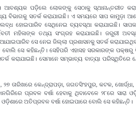
ଇଛି। ଆବଶ୍ୟକ ପଡ଼ିଲେ ଲୋକଙ୍କୁ ସେଠାକୁ ସ୍ଥାନାନ୍ତରୀତ କର
ସ୍ଥ୍ୟ ବିଭାଗକୁ ସତର୍କ କରାଯାଇଛି। ଏ ସମୟରେ ସାପ କାମୁଡ଼ା ଆ
ଲବ୍ଧ ହୋଇପାରିବ ସେଥିନେଇ ବ୍ୟବସ୍ଥା କରାଯାଇଛି। ସାପକାମ
। ଗର୍ଭବତୀ ମହିଳାଙ୍କ ତଥ୍ୟ ସଂଗ୍ରହ କରାଯାଇଛି। ଜରୁରୀ ଅବସ
ଦିଆଯାଇପାରିବ ସେ ନେଇ ଜିଲ୍ଲା ପ୍ରଶାସନକୁ ସତର୍କ କରାଯାଇଥି
ି ବୋଲି ସେ କହିଛନ୍ତି। ସେହିପରି ଏହାସହ ସରକାରଙ୍କ ପକ୍ଷରୁ ବ
ୁ ସତର୍କ କରାଯାଇଛି। ସେମାନେ ସମ୍ଭାବ୍ୟ ବାତ୍ୟା ପରିସ୍ଥିତିରେ
, ୨୭ ତାରିଖରେ କେନ୍ଦ୍ରାପଡ଼ା, ଜଗତସିଂହପୁର, କଟକ, ଖୋର୍ଦ୍ଧା, 
ଗିରିରେ ପ୍ରବଳ ବର୍ଷା ହେବାକୁ ଥିବାବେଳେ ୨୮ରେ ସାରା ଓଡ଼ି
 ଓଡ଼ିଶାରେ ଅତିପ୍ରବଳ ବର୍ଷା ହୋଇପାରେ ବୋଲି ସେ କହିଛନ୍ତି।