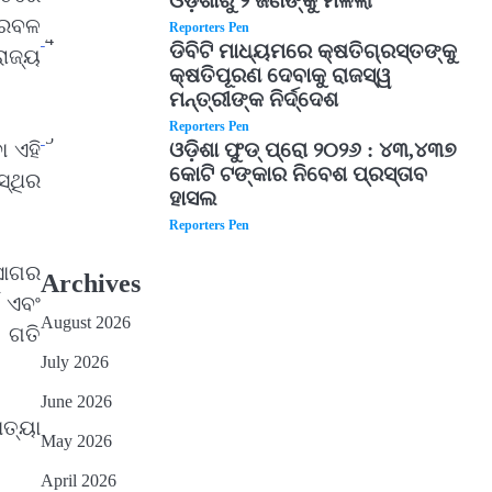
ଓଡ଼ିଶାରୁ ୨ ଜଣଙ୍କୁ ମିଳିଲା
ପ୍ରବଳ
Reporters Pen
4
ଡିବିଟି ମାଧ୍ୟମରେ କ୍ଷତିଗ୍ରସ୍ତଙ୍କୁ
ରାଜ୍ୟ
କ୍ଷତିପୂରଣ ଦେବାକୁ ରାଜସ୍ୱ
ମନ୍ତ୍ରୀଙ୍କ ନିର୍ଦ୍ଦେଶ
Reporters Pen
5
ା ଏହି
ଓଡ଼ିଶା ଫୁଡ୍ ପ୍ରୋ ୨୦୨୬ : ୪୩,୪୩୭
କୋଟି ଟଙ୍କାର ନିବେଶ ପ୍ରସ୍ତାବ
ସ୍ଥିର
ହାସଲ
Reporters Pen
ପସାଗର
Archives
 ଏବଂ
August 2026
 ଗତି
July 2026
June 2026
ାତ୍ୟା
May 2026
April 2026