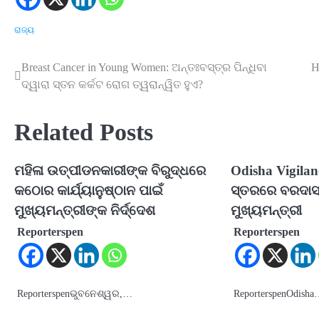
ରାଜ୍ୟ
Breast Cancer in Young Women: ଅନ୍ତଃବସ୍ତ୍ର ପିନ୍ଧିବା
H
Post
ଦ୍ୱାରା ସ୍ତନ କର୍କଟ ରୋଗ ତ୍ୱରାନ୍ୱିତ ହୁଏ?
navigation
Related Posts
ମହିଳା ଉତ୍ପୀଡନକାରୀଙ୍କ ବିରୁଦ୍ଧରେ
Odisha Vigilanc
କଠୋର କାର୍ଯ୍ୟାନୁଷ୍ଠାନ ପାଇଁ
ସ୍ତରରେ ବରଦାସ୍ତ
ମୁଖ୍ୟମନ୍ତ୍ରୀଙ୍କ ନିର୍ଦ୍ଦେଶ
ମୁଖ୍ୟମନ୍ତ୍ରୀ
Reporterspen
Reporterspen
Reporterspenଭୁବନେଶ୍ୱର,…
ReporterspenOdish