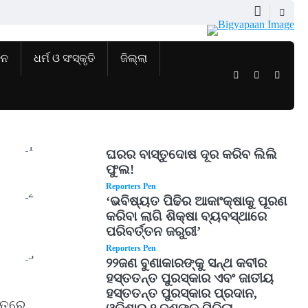
ଜନ
ଧର୍ମ ଓ ସଂସ୍କୃତି
ଜିଲ୍ଲା
Twitter
Facebook
Instag
1
ଘରର ବାସ୍ତୁଦୋଷ ଦୂର କରିବ ଲିଲି
ଫୁଲ!
Reporters Pen
2
‘ଭବିଷ୍ୟତ ପିଢିର ଆକାଂକ୍ଷାକୁ ପୂରଣ
କରିବା ଲାଗି ଶିକ୍ଷା ବ୍ୟବସ୍ଥାରେ
ପରିବର୍ତ୍ତନ ଜରୁରୀ’
Reporters Pen
3
୨୨ଜଣ ବୁଣାକାରଙ୍କୁ ସନ୍ଥ କବୀର
ହସ୍ତତନ୍ତ ପୁରସ୍କାର ଏବଂ ଜାତୀୟ
ହସ୍ତତନ୍ତ ପୁରସ୍କାର ପ୍ରଦାନ,
ିତରେ