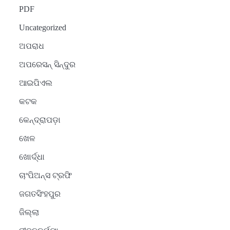
PDF
Uncategorized
ଅପରାଧ
ଅପରେସନ୍ ସିନ୍ଦୁର
ଆଇପିଏଲ
କଟକ
କେନ୍ଦ୍ରାପଡ଼ା
ଖେଳ
ଖୋର୍ଦ୍ଧା
ଚାଂପିଅନ୍ସ ଟ୍ରଫି
ଜଗତସିଂହପୁର
ଜିଲ୍ଲା