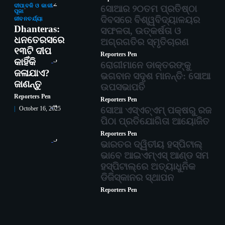
2
ଦୀପାବଳି ଓ କାଳୀ
ସୋଆର ୨୦ତମ ପ୍ରତିଷ୍ଠା
ପୂଜା
ଦିବସରେ ବିଶ୍ୱବିଦ୍ୟାଳୟର
ଜୀବନଚର୍ଯ୍ୟା
Dhanteras:
ସଫଳତା, ଉତ୍କର୍ଷତା ଓ
ଧନତେରସରେ
ଅଗ୍ରଗତିର ସ୍ମୃତିଚାରଣ
୧୩ଟି ଦୀପ
Reporters Pen
3
କାହିଁକି
ରୋଗୀମାନେ ଡାକ୍ତରଙ୍କୁ
ଜଳାଯାଏ?
ଭଗବାନ ସଦୃଶ ମାନନ୍ତି: ସୋଆ
ଜାଣନ୍ତୁ
ଉପସଭାପତି
Reporters Pen
Reporters Pen
4
ସୋଆ ଏସ୍‌ଏଚ୍‌ଏମ୍ ପକ୍ଷରୁ ରଜ
October 16, 2025
ପିଠା ପ୍ରତିଯୋଗିତା ଆୟୋଜିତ
Reporters Pen
5
ଭାରତର ଦ୍ୱିତୀୟ ହସ୍ପିଟାଲ୍
ଭାବେ ଆଇଏମ୍‌ଏସ୍ ଆଣ୍ଡ ସମ
ହସ୍ପିଟାଲ୍‌ରେ ଅତ୍ୟାଧୁନିକ
ଡିଜିସ୍କାନର ସ୍ଥାପନ
Reporters Pen