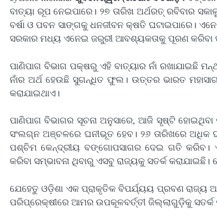
ବାତ୍ୟା ରୂପ ନେଇପାରେ। ୨୭ ତାରିଖ ଅର୍ଥରତ୍‍ ରବିବାର ସକା
ବର୍ଷା ଓ ପବନ ସାଙ୍ଗକୁ ଧନଜୀବନ କ୍ଷତି ଘଟାଇପାରେ। ଏନେଇ 
ସରକାର ମଧ୍ୟ ଏନେଇ ଜରୁରୀ ଆବଶ୍ୟକତାକୁ ପୂରଣ କରିବା ପ
ପାଣିପାଗ ବିଭାଗ ପକ୍ଷରୁ ଏହି ବାତ୍ୟାର ନାଁ ରଖାଯାଇଛି ମନ୍
ନାଁର ଅର୍ଥ ହେଉଛି ସୁଗନ୍ଧିତ ଫୁଲ। ଉତ୍ତର ଭାରତ ମହାସା
କରାଯାଇଥାଏ।
ପାଣିପାଗ ବିଭାଗର ସୂଚନା ଅନୁସାରେ, ଆଜି ସୃଷ୍ଟି ହୋଇଥିବ
ସଂଲଗ୍ନ ଅଞ୍ଚଳରେ ଘନୀଭୂତ ହେବ। ୨୬ ତାରିଖରେ ଅଧିକ ଘନ
ପଶ୍ଚିମ କେନ୍ଦ୍ରୀୟ ବଙ୍ଗୋପସାଗର ଦେଇ ଗତି କରିବ। ଏ
କରିବା ସମ୍ଭାବନା ଥିବାରୁ ଏସବୁ ରାଜ୍ୟକୁ ସତର୍କ କରାଯାଇଛି। ତ
ଯେହେତୁ ଓଡ଼ିଶା ଏକ ପ୍ରାକୃତିକ ବିପର୍ଯ୍ୟୟ ପ୍ରବଣ ରାଜ୍ୟ ଆମକ
ପରିପ୍ରେକ୍ଷୀରେ ଆମର ଉପକୂଳବର୍ତ୍ତୀ ଜିଲ୍ଲାଗୁଡ଼ିକୁ ସତର୍କ 