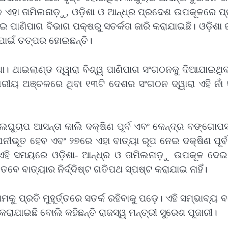
ଳୁ ଏହା ତାମିଲନାଡ଼ୁ, ଓଡ଼ିଶା ଓ ଆନ୍ଧ୍ର ପ୍ରଦେଶ ଉପକୂଳରେ 
ପାଣିପାଗ ବିଭାଗ ପକ୍ଷରୁ ସତର୍କତା ଜାରି କରାଯାଇଛି। ଓଡ଼ିଶା 
ାଇଁ ତତ୍ପର ହୋଇଛନ୍ତି।
ଥା। ଥାଇଲାଣ୍ଡ ଦ୍ୱାରା ବିଶ୍ୱ ପାଣିପାଗ ସଂଗଠନକୁ ଦିଆଯାଇଥିବ
ଗରୀୟ ଅଞ୍ଚଳରେ ଥିବା ୧୩ଟି ଦେଶର ସଂଗଠନ ଦ୍ୱାରା ଏହି ନାଁ 
ା ଲଘୁଚାପ ଆସନ୍ତା କାଲି ଦକ୍ଷିଣ ପୂର୍ବ ଏବଂ କେନ୍ଦ୍ର ବଙ୍ଗୋ
ୀଭୂତ ହେବ ଏବଂ ୨୭ରେ ଏହା ବାତ୍ୟା ରୂପ ନେଇ ଦକ୍ଷିଣ ପୂର୍ବ
ହି ସମୟରେ ଓଡ଼ିଶା- ଆନ୍ଧ୍ର ଓ ତାମିଲନାଡ଼ୁ ଉପକୂଳ ଦେଇ
େବେ ବାତ୍ୟାର ନିର୍ଦ୍ଦିଷ୍ଟ ଗତିପଥ ସ୍ପଷ୍ଟ କରାଯାଇ ନାହିଁ।
ୁ ପ୍ରତି ମୁହୂର୍ତ୍ତରେ ସତର୍କ ରହିବାକୁ ପଡ଼େ। ଏହି ସମ୍ଭାବ୍ୟ ବ
କରାଯାଇଛି ବୋଲି କହିଛନ୍ତି ରାଜସ୍ୱ ମନ୍ତ୍ରୀ ସୁରେଶ ପୂଜାରୀ।