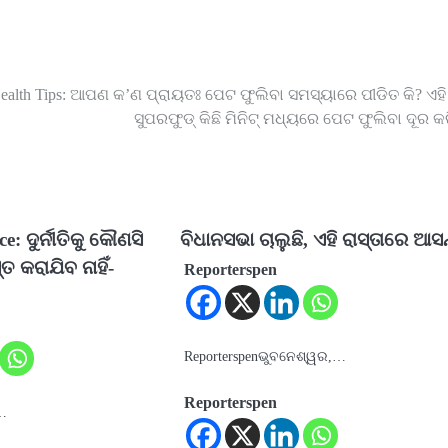
ealth Tips: ଆପଣ କ’ଣ ପ୍ରାୟତଃ ପେଟ ଫୁଲିବା ସମସ୍ୟାରେ ପୀଡିତ କି? ଏହି 
ସୁପରଫୁଡ୍ କିଛି ମିନିଟ୍ ମଧ୍ୟରେ ପେଟ ଫୁଲିବା ଦୂର କ
e: ଦୁର୍ନୀତିକୁ କୌଣସି
ବିଧାନସଭା ଚାଲୁଛି, ଏହି ରାସ୍ତାରେ ଆସନ
 କରାଯିବ ନାହିଁ-
Reporterspen
Reporterspenଭୁବନେଶ୍ୱର,…
Reporterspen
a…