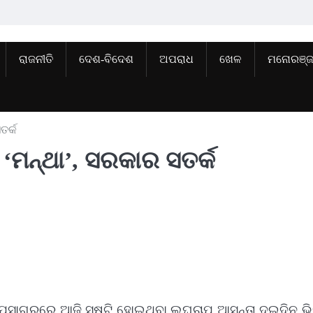
ରାଜନୀତି
ଦେଶ-ବିଦେଶ
ଅପରାଧ
ଖେଳ
ମନୋରଞ୍
ତର୍କ
 ‘ମନ୍ଥା’, ସରକାର ସତର୍କ
ାଗରରେ ଆଜି ସୃଷ୍ଟି ହୋଇଥିବା ଲଘୁଚାପ ଆସନ୍ତା ଦୁଇଦିନ ଭ