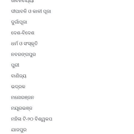
ଜୀବନଚର୍ଯ୍ୟା
ଦୀପାବଳି ଓ କାଳୀ ପୂଜା
ଦୁର୍ଗାପୂଜା
ଦେଶ-ବିଦେଶ
ଧର୍ମ ଓ ସଂସ୍କୃତି
ନବରଙ୍ଗପୁର
ପୁରୀ
ବାଣିଜ୍ୟ
ଭଦ୍ରକ
ମନୋରଞ୍ଜନ
ମୟୂରଭଞ୍ଜ
ମହିଳା ଟି-୨୦ ବିଶ୍ୱକପ
ଯାଜପୁର