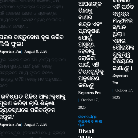
ବିହାରର
ନୂଆଦିଲ୍ଲୀ: ଭାରତୀୟ କ୍ରିକେଟ୍ ଟିମ୍
ଆପଣଙ୍କ
ଏହି ପର୍ବତ
ବର୍ତ୍ତମାନ ଶ୍ରୀଲଙ୍କା ଗସ୍ତରେ ରହିଛି।
ପିଲାକୁ
ସମୁଦ୍ର
ଏହି ଗସ୍ତରେ ଭାରତ ଓ ଶ୍ରୀଲଙ୍କା
ବାଣର
ମଧ୍ୟରେ ୨ଟି ଟେଷ୍ଟ ମ୍ୟାଚ୍ ଖେଳାଯିବ।
ମନ୍ଥନର
ଶବ୍ଦ ଏବଂ
ପ୍ରଥମ ଟେଷ୍ଟ…
ସ୍ଥାନ
ପ୍ରଦୂଷଣ
ଥିଲା।
ଘରର ବାସ୍ତୁଦୋଷ ଦୂର କରିବ
ଯୋଗୁଁ
ଏହାର
ଲିଲି ଫୁଲ!
ଅସୁସ୍ଥ
ପୌରାଣିକ
ହେବାରୁ
Reporters Pen
August 8, 2026
ଗୁରୁତ୍ୱ
ରୋକିବା
ଫୁଲ କେବଳ ଘରର ସୌନ୍ଦର୍ଯ୍ୟ ବଢ଼ାଇବା
ବିଷୟରେ
ପାଇଁ, ଏହି
କିମ୍ବା ସୁଗନ୍ଧ ପାଇଁ ନୁହେଁ, ବାସ୍ତୁ
ଜାଣନ୍ତୁ।
ଟିପ୍ସଗୁଡ଼ିକୁ
ଶାସ୍ତ୍ରରେ ମଧ୍ୟ ଫୁଲର ବିଶେଷ
Reporters
ଅନୁସରଣ
ମହତ୍ତ୍ୱ ରହିଛି। ବାସ୍ତୁ ମତ ଅନୁଯାୟୀ,
Pen
କରନ୍ତୁ
ଘରେ…
October 17,
Reporters Pen
‘ଭବିଷ୍ୟତ ପିଢିର ଆକାଂକ୍ଷାକୁ
2025
October 17,
ପୂରଣ କରିବା ଲାଗି ଶିକ୍ଷା
2025
ବ୍ୟବସ୍ଥାରେ ପରିବର୍ତ୍ତନ
ଜରୁରୀ’
ଜୀବନଚର୍ଯ୍ୟା
ଦୀପାବଳି ଓ କାଳୀ
Reporters Pen
August 7, 2026
ପୂଜା
Diwali
ଭୁବନେଶ୍ୱର, (ରିପୋର୍ଟର୍ସ ପେନ୍‌): ବ୍ରିକ୍ସ
2025: