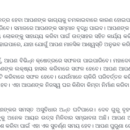
ଏକତ୍ର ହେବା ଆପଣଙ୍କ ଭାଗ୍ୟକୁ ଚମକାଇବାରେ କାରଣ ହୋଇପ
ରିବେ। ସମାଜରେ ଆପଣଙ୍କ ସମ୍ମାନ ବୃଦ୍ଧି ପାଇବ। ଆପଣଙ୍କ 
ଲୋକଙ୍କୁ ସାହାଯ୍ୟ କରିବା ପାଇଁ ଉତ୍ସାହର ସହିତ କାର୍ଯ୍ୟ କ
ୋଇପାରେ, ଯାହା ଯୋଗୁଁ ଆପଣ ମାନସିକ ଆଶ୍ୱସ୍ତି ଅନୁଭବ କର
ୁଁ, ଆପଣ ବିଭିନ୍ନ କ୍ଷେତ୍ରରେ ସଫଳତା ପାଇପାରିବେ। ମହାଦେ
ଆପଣଙ୍କ ଲକ୍ଷ୍ୟ ହାସଲ କରିବାରେ ସଫଳ ହେବେ। ଆପଣ ଆପ
ଟି କରିବାରେ ସଫଳ ହେବେ। ଯେଉଁମାନେ ଚାକିରି ପରିବର୍ତ୍ତନ କର
ବ। ଏହା ଆପଣଙ୍କ ନିଜସ୍ୱ ଘର କିଣିବା କିମ୍ବା ନିର୍ମାଣ କରିବା
ଙ୍କର ସମସ୍ତ ଅସୁବିଧାର ଅନ୍ତ ଘଟିପାରେ। ଦେବ ଗୁରୁ ବୃହସ
ୁ ଅନେକ ଆୟର ଉତ୍ସ ମିଳିବାର ସମ୍ଭାବନା ଅଛି। ଆପଣ ଆର
କରିବା ପାଇଁ ଏହା ଏକ ସୁବର୍ଣ୍ଣ ସମୟ ହେବ। ଆପଣ ପୁରୁଣା ର