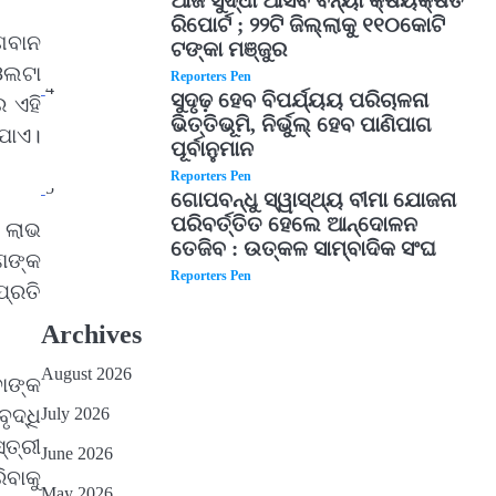
ଆଜି ସୁଦ୍ଧା ଆସିବ ବନ୍ୟା କ୍ଷୟକ୍ଷତି
ରିପୋର୍ଟ ; ୨୨ଟି ଜିଲ୍ଲାକୁ ୧୧୦କୋଟି
ଗବାନ
ଟଙ୍କା ମଞ୍ଜୁର
ଓଲଟା
Reporters Pen
4
ସୁଦୃଢ଼ ହେବ ବିପର୍ଯ୍ୟୟ ପରିଚାଳନା
 ଏହି
ଭିତ୍ତିଭୂମି, ନିର୍ଭୁଲ୍ ହେବ ପାଣିପାଗ
ାଯାଏ।
ପୂର୍ବାନୁମାନ
Reporters Pen
5
ଗୋପବନ୍ଧୁ ସ୍ୱାସ୍ଥ୍ୟ ବୀମା ଯୋଜନା
ପରିବର୍ତ୍ତିତ ହେଲେ ଆନ୍ଦୋଳନ
 ଲାଭ
ତେଜିବ : ଉତ୍କଳ ସାମ୍ବାଦିକ ସଂଘ
ଣଙ୍କ
Reporters Pen
୍ରତି
Archives
August 2026
ାଙ୍କ
July 2026
ଦ୍ଧି
୍ତ୍ରୀ
June 2026
ିବାକୁ
May 2026