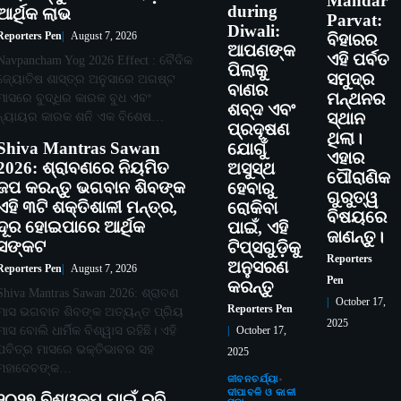
Mandar
during
ଆର୍ଥିକ ଲାଭ
Parvat:
Diwali:
Reporters Pen
August 7, 2026
ବିହାରର
ଆପଣଙ୍କ
ଏହି ପର୍ବତ
Navpancham Yog 2026 Effect : ବୈଦିକ
ପିଲାକୁ
ସମୁଦ୍ର
ଜ୍ୟୋତିଷ ଶାସ୍ତ୍ର ଅନୁସାରେ ଅଗଷ୍ଟ
ବାଣର
ମନ୍ଥନର
ମାସରେ ବୁଦ୍ଧିର କାରକ ବୁଧ ଏବଂ
ଶବ୍ଦ ଏବଂ
ନ୍ୟାୟର କାରକ ଶନି ଏକ ବିଶେଷ…
ସ୍ଥାନ
ପ୍ରଦୂଷଣ
ଥିଲା।
Shiva Mantras Sawan
ଯୋଗୁଁ
ଏହାର
2026: ଶ୍ରାବଣରେ ନିୟମିତ
ଅସୁସ୍ଥ
ପୌରାଣିକ
ଜପ କରନ୍ତୁ ଭଗବାନ ଶିବଙ୍କ
ହେବାରୁ
ଗୁରୁତ୍ୱ
ଏହି ୩ଟି ଶକ୍ତିଶାଳୀ ମନ୍ତ୍ର,
ରୋକିବା
ବିଷୟରେ
ଦୂର ହୋଇପାରେ ଆର୍ଥିକ
ପାଇଁ, ଏହି
ଜାଣନ୍ତୁ।
ସଙ୍କଟ
ଟିପ୍ସଗୁଡ଼ିକୁ
Reporters
ଅନୁସରଣ
Reporters Pen
August 7, 2026
Pen
କରନ୍ତୁ
Shiva Mantras Sawan 2026: ଶ୍ରାବଣ
October 17,
Reporters Pen
ମାସ ଭଗବାନ ଶିବଙ୍କ ଅତ୍ୟନ୍ତ ପ୍ରିୟ
2025
ମାସ ବୋଲି ଧାର୍ମିକ ବିଶ୍ୱାସ ରହିଛି। ଏହି
October 17,
ପବିତ୍ର ମାସରେ ଭକ୍ତିଭାବର ସହ
2025
ମହାଦେବଙ୍କ…
ଜୀବନଚର୍ଯ୍ୟା
ଦୀପାବଳି ଓ କାଳୀ
୨୦୨୭ ବିଶ୍ୱକପ ପାଇଁ ରବି