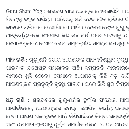
Guru Shani Yog : ଶ୍ରାବଣ ମାସ ଆରମ୍ଭ ହୋଇସାରିଛି । 
ଶିବଙ୍କୁ ବହୁତ ପ୍ରିୟ। ଆଜିଠାରୁ ଶନି ଦେବ ମୀନ ରାଶିରେ
ଭାବରେ ଚାଲିବାର ଦେଖାଯିବେ। ଆଜି ଦେବତାମାନଙ୍କ ଗୁରୁ 
ଆଶ୍ଚର୍ଯ୍ୟଜନକ ସଂଯୋଗ କିଛି ଶହ ବର୍ଷ ପରେ ଘଟିବାକୁ ଯାଉ
ସେମାନଙ୍କର ଧନ ଏବଂ ରୋଗ ସମ୍ବନ୍ଧୀୟ ସମସ୍ତ ସମସ୍ୟା ଦ
ମୀନ ରାଶି :
ଗୁରୁ ଶନି ଯୋଗ ଆପଣଙ୍କ ଆତ୍ମବିଶ୍ୱାସ ବୃଦ୍ଧ
ପାଇବାର ଯଥେଷ୍ଟ ସମ୍ଭାବନା ଅଛି। ସମ୍ପତ୍ତି କାରବା
କାମରେ ଖୁସି ହେବେ। ସେମାନେ ଆପଣଙ୍କୁ କିଛି ବଡ଼ ଦାୟି
ଆପଣଙ୍କର ପ୍ରବୃତ୍ତି ବୃଦ୍ଧି ପାଇବ। ଘରେ କିଛି ଶୁଭ କିମ୍ବ
ଧନୁ ରାଶି :
ଶ୍ରାବଣରେ ଗୁରୁ-ଶନିର ଦୁର୍ଲଭ ସଂଯୋଗ ଆପଣ
ଆଶୀର୍ବାଦରେ, ଆପଣଙ୍କର ସମସ୍ତ ସ୍ଥଗିତ କାର୍ଯ୍ୟ ସମାପ
ହେବ। ଆପଣ ଏକ ନୂତନ ଗାଡ଼ି କିଣିପାରିବେ କିମ୍ବା ସମ୍ପତ୍
ଏବଂ ପିତାମାତାଙ୍କଠାରୁ ପୂର୍ଣ୍ଣ ସମର୍ଥନ ମିଳିବ। ଆପଣ ଆପଣ