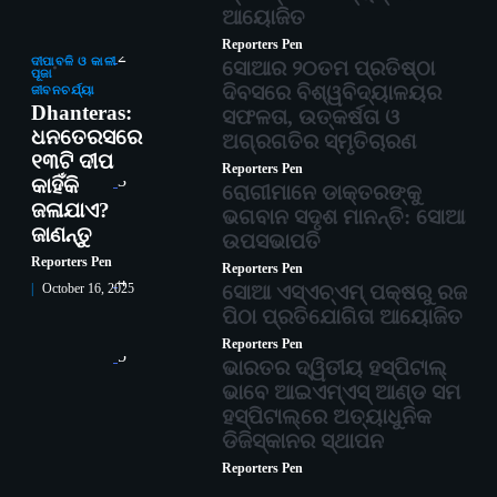
ଆୟୋଜିତ
Reporters Pen
2
ଦୀପାବଳି ଓ କାଳୀ
ସୋଆର ୨୦ତମ ପ୍ରତିଷ୍ଠା
ପୂଜା
ଦିବସରେ ବିଶ୍ୱବିଦ୍ୟାଳୟର
ଜୀବନଚର୍ଯ୍ୟା
Dhanteras:
ସଫଳତା, ଉତ୍କର୍ଷତା ଓ
ଧନତେରସରେ
ଅଗ୍ରଗତିର ସ୍ମୃତିଚାରଣ
୧୩ଟି ଦୀପ
Reporters Pen
3
କାହିଁକି
ରୋଗୀମାନେ ଡାକ୍ତରଙ୍କୁ
ଜଳାଯାଏ?
ଭଗବାନ ସଦୃଶ ମାନନ୍ତି: ସୋଆ
ଜାଣନ୍ତୁ
ଉପସଭାପତି
Reporters Pen
Reporters Pen
4
ସୋଆ ଏସ୍‌ଏଚ୍‌ଏମ୍ ପକ୍ଷରୁ ରଜ
October 16, 2025
ପିଠା ପ୍ରତିଯୋଗିତା ଆୟୋଜିତ
Reporters Pen
5
ଭାରତର ଦ୍ୱିତୀୟ ହସ୍ପିଟାଲ୍
ଭାବେ ଆଇଏମ୍‌ଏସ୍ ଆଣ୍ଡ ସମ
ହସ୍ପିଟାଲ୍‌ରେ ଅତ୍ୟାଧୁନିକ
ଡିଜିସ୍କାନର ସ୍ଥାପନ
Reporters Pen