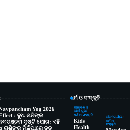
t
ଧର୍ମ ଓ ସଂସ୍କୃତି
Navpancham Yog 2026
ଦୀପାବଳି ଓ
କାଳୀ ପୂଜା
Effect : ବୁଧ-ଶନିଙ୍କ
ଧର୍ମ ଓ ସଂସ୍କୃତି
ଜୀବନଚର୍ଯ୍ୟା
Kids
ନବପଞ୍ଚମ ଦୃଷ୍ଟି ଯୋଗ: ଏହି
ଧର୍ମ ଓ
ସଂସ୍କୃତି
Health
୪ ରାଶିଙ୍କୁ ମିଳିପାରେ ବଡ଼