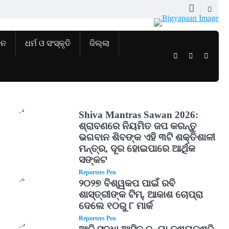
ଜନ
ଧର୍ମ ଓ ସଂସ୍କୃତି
ଜିଲ୍ଲା
Twitter
Facebook
Instag
1
Shiva Mantras Sawan 2026:
ଶ୍ରାବଣରେ ନିୟମିତ ଜପ କରନ୍ତୁ
ଭଗବାନ ଶିବଙ୍କ ଏହି ୩ଟି ଶକ୍ତିଶାଳୀ
ମନ୍ତ୍ର, ଦୂର ହୋଇପାରେ ଆର୍ଥିକ
ସଙ୍କଟ
Reporters Pen
2
୨୦୨୭ ବିଶ୍ୱକପ ପାଇଁ ରବି
ଶାସ୍ତ୍ରୀଙ୍କ ଟିମ୍, ଆକାଶ ଚୋପ୍ରା
ଦେଲେ ୧୦ରୁ ୮ ମାର୍କ
Reporters Pen
3