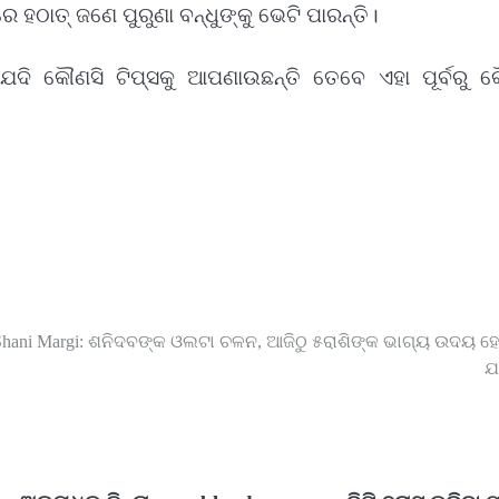
ଠାତ୍ ଜଣେ ପୁରୁଣା ବନ୍ଧୁଙ୍କୁ ଭେଟି ପାରନ୍ତି।
ଯଦି କୌଣସି ଟିପ୍ସକୁ ଆପଣାଉଛନ୍ତି ତେବେ ଏହା ପୂର୍ବରୁ କ
Shani Margi: ଶନିଦବଙ୍କ ଓଲଟା ଚଳନ, ଆଜିଠୁ ୫ରାଶିଙ୍କ ଭାଗ୍ୟ ଉଦୟ ହେ
ଯ