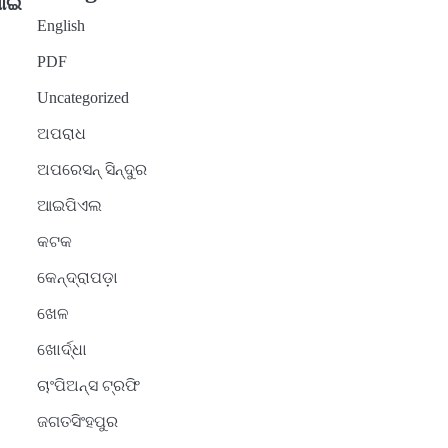
ାଇଁ
English
PDF
Uncategorized
ଅପରାଧ
ଅପରେସନ୍ ସିନ୍ଦୁର
ଆଇପିଏଲ
କଟକ
କେନ୍ଦ୍ରାପଡ଼ା
ଖେଳ
ଖୋର୍ଦ୍ଧା
ଚାଂପିଅନ୍ସ ଟ୍ରଫି
ଜଗତସିଂହପୁର