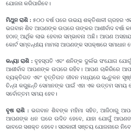
ଯୋଜନା କରିପାରିବେ।
ମିଥୁନ ରାଶି :
୫୦୦ ବର୍ଷ ପରେ ଉଭୟ ଶକ୍ତିଶାଳୀ ଗ୍ରହର 
ଭଗବାନ ଶିବ ଆପଣଙ୍କ ଉପରେ ତାଙ୍କର ଆଶୀର୍ବାଦ ବର୍ଷା କ
ହଠାତ୍ ଆର୍ଥିକ ଲାଭ ହେବାର ସମ୍ଭାବନା ଅଛି। ଆପଣ ଅସହାୟ 
କୋର୍ଟ ସମ୍ବନ୍ଧୀୟ ମାମଲା ଆପଣଙ୍କ ସପକ୍ଷରେ ସମାଧାନ ହ
କନ୍ୟା ରାଶି :
ବୃହସ୍ପତି ଏବଂ ଶନିଙ୍କ ଦୁର୍ଲଭ ସଂଯୋଗ ଯୋଗ
ଆଶୀର୍ବାଦ ଆପଣଙ୍କ ଉପରେ ରହିବ। ଆପଣ ଚାକିରିରେ 
ବ୍ୟକ୍ତିଗତ ଏବଂ ବୃତ୍ତିଗତ ଜୀବନ ମଧ୍ୟରେ ସନ୍ତୁଳନ ସୃଷ୍
ଚିନ୍ତା କରୁଛନ୍ତି ସେମାନଙ୍କ ପାଇଁ ଏହା ଏକ ଉତ୍ତମ ସମୟ ହେ
ସର୍ବୋତ୍ତମ ସମୟ ହେବ।
ବୃଷ ରାଶି :
ଭଗବାନ ଶିବଙ୍କ ମହିମା ସହିତ, ଆଜିଠାରୁ ଆପଣ
ଆପଣଙ୍କ ଧନ ଘରେ ଉଦିତ ହେବେ, ଯାହା ଯୋଗୁଁ ଆପଣଙ୍କ
ଭାବରେ ସଶକ୍ତ ହେବେ। ସରକାରୀ ସଞ୍ଚୟ ଯୋଜନାରେ ନିବେଶ 