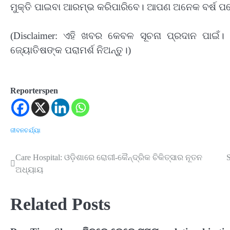
ମୁକ୍ତି ପାଇବା ଆରମ୍ଭ କରିପାରିବେ। ଆପଣ ଅନେକ ବର୍ଷ ପରେ ହ
(Disclaimer: ଏହି ଖବର କେବଳ ସୂଚନା ପ୍ରଦାନ ପାଇଁ। 
ଜ୍ୟୋତିଷଙ୍କ ପରାମର୍ଶ ନିଅନ୍ତୁ।)
Reporterspen
ଜୀବନଚର୍ଯ୍ୟା
Care Hospital: ଓଡ଼ିଶାରେ ରୋଗୀ-କୈନ୍ଦ୍ରିକ ଚିକିତ୍ସାର ନୂତନ
Post
ଅଧ୍ୟାୟ
navigation
Related Posts