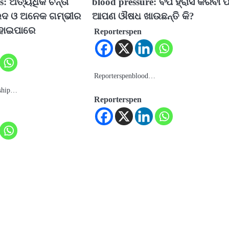
ps: ଅତ୍ୟଧିକ ଚିନ୍ତା
blood pressure: ବିପି ହ୍ରାସ କରିବା ପ
େଦ ଓ ଅନେକ ଗମ୍ଭୀର
ଆପଣ ଔଷଧ ଖାଉଛନ୍ତି କି?
ହୋଇପାରେ
Reporterspen
Reporterspenblood…
nship…
Reporterspen