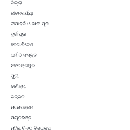
ଜିଲ୍ଲା
ଜୀବନଚର୍ଯ୍ୟା
ଦୀପାବଳି ଓ କାଳୀ ପୂଜା
ଦୁର୍ଗାପୂଜା
ଦେଶ-ବିଦେଶ
ଧର୍ମ ଓ ସଂସ୍କୃତି
ନବରଙ୍ଗପୁର
ପୁରୀ
ବାଣିଜ୍ୟ
ଭଦ୍ରକ
ମନୋରଞ୍ଜନ
ମୟୂରଭଞ୍ଜ
ମହିଳା ଟି-୨୦ ବିଶ୍ୱକପ