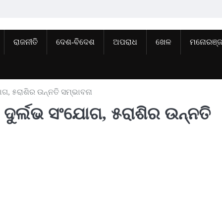
ରାଜନୀତି
ଦେଶ-ବିଦେଶ
ଅପରାଧ
ଖେଳ
ମନୋରଞ୍
ଯୋଗ, ୫ରାଶିର ଉନ୍ନତି ସମ୍ଭାବନା
 ଦୁର୍ଲଭ ସଂଯୋଗ, ୫ରାଶିର ଉନ୍ନତି