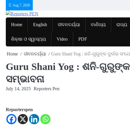
Skip
Aug 7, 2026
to
content
Home
English
ଜୀବନଚର୍ଯ୍ୟା
ବାଣିଜ୍ୟ
ରାଜ୍ୟ
ଶିକ୍ଷା ଓ ସ୍ୱାସ୍ଥ୍ୟ
Video
PDF
Home
ଜୀବନଚର୍ଯ୍ୟା
Guru Shani Yog : ଶନି-ଗୁରୁଙ୍କ ଦୁର୍ଲଭ ସଂ
Guru Shani Yog : ଶନି-ଗୁରୁଙ୍କ
ସମ୍ଭାବନା
July 14, 2025
Reporters Pen
Reporterspen