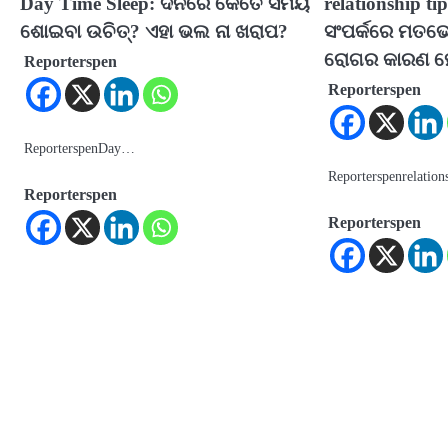
Day Time Sleep: ଦିନରେ କେତେ ସମୟ
relationship ti
ଶୋଇବା ଉଚିତ୍‌? ଏହା ଭଲ ନା ଖରାପ?
ସଂପର୍କରେ ମତଭ
ରୋଗର କାରଣ 
Reporterspen
Reporterspen
ReporterspenDay…
Reporterspenrelatio
Reporterspen
Reporterspen