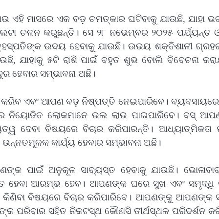
ଆଉ ଏହି ମାସରେ ଏକ ବଡ଼ ଚମତ୍କାର ଘଟିବାକୁ ଯାଉଛି, ଯାହା ଭ
 ଓଲଟା ଚଳନ କରୁଛନ୍ତି। ସେ ୨୮ ନଭେମ୍ବର ୨୦୨୫ ପର୍ଯ୍ୟନ୍ତ 
ବୃହସ୍ପତିଙ୍କ ଉଦୟ ହେବାକୁ ଯାଉଛି। ଉଭୟ ଶକ୍ତିଶାଳୀ ଗ୍ରହର
ଛି, ଯାହାକୁ ୫ଟି ରାଶି ପାଇଁ ବହୁତ ଶୁଭ ବୋଲି ବିବେଚନା କର
ୂର ହେବାର ସମ୍ଭାବନା ଅଛି।
ି କରିବ ଏବଂ ଆପଣ ବଡ଼ ନିଷ୍ପତ୍ତି ନେଇପାରିବେ। ବ୍ୟବସାୟରେ
ରରେ ନିୟୋଜିତ ଲୋକମାନେ ଭଲ ଲାଭ ପାଇପାରିବେ। ବସ୍ ଆପ
ତ୍ୱ ଦେବା ବିଷୟରେ ବିଚାର କରିପାରନ୍ତି। ଆଧ୍ୟାତ୍ମିକତା ପ
ା ଉନ୍ନତମୂଳକ କାର୍ଯ୍ୟ ହେବାର ସମ୍ଭାବନା ଅଛି।
ଙ୍କ ପାଇଁ ଅନୁକୂଳ ସାବ୍ୟସ୍ତ ହେବାକୁ ଯାଉଛି। ଭୋଳାବାବ
୍ତ ହେବା ଆରମ୍ଭ ହେବ। ଆପଣଙ୍କ ଘରେ ସୁଖ ଏବଂ ସମୃଦ୍ଧି ବୃ
ତି କିଣିବା ବିଷୟରେ ବିଚାର କରିପାରିବେ। ଆପଣଙ୍କୁ ଆପଣଙ୍କ ସ
ଙ୍କ ପରିବାର ସହିତ ନିକଟସ୍ଥ କୌଣସି ତୀର୍ଥସ୍ଥଳ ପରିଦର୍ଶନ କର