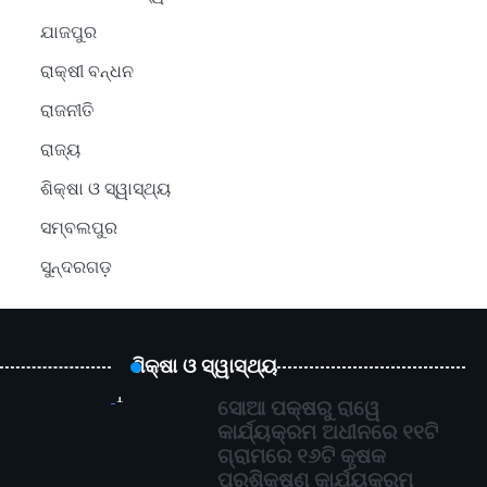
ଯାଜପୁର
ରାକ୍ଷୀ ବନ୍ଧନ
ରାଜନୀତି
ରାଜ୍ୟ
ଶିକ୍ଷା ଓ ସ୍ୱାସ୍ଥ୍ୟ
ସମ୍ବଲପୁର
ସୁନ୍ଦରଗଡ଼
ଶିକ୍ଷା ଓ ସ୍ୱାସ୍ଥ୍ୟ
1
ସୋଆ ପକ୍ଷରୁ ରାୱେ
କାର୍ଯ୍ୟକ୍ରମ ଅଧୀନରେ ୧୧ଟି
ଗ୍ରାମରେ ୧୬ଟି କୃଷକ
ପ୍ରଶିକ୍ଷଣ କାର୍ଯ୍ୟକ୍ରମ