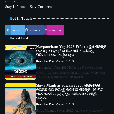
source.
Stay Informed. Stay Connected.
Get In Touch
Twitter
Facebook
Instagram
Latest Post
Navpancham Yog 2026 Effect : ବୁଧ-ଶନିଙ୍କ
ନବପଞ୍ଚମ ଦୃଷ୍ଟି ଯୋଗ: ଏହି ୪ ରାଶିଙ୍କୁ
ମିଳିପାରେ ବଡ଼ ଆର୍ଥିକ ଲାଭ
Reporters Pen
August 7, 2026
Navpancham Yog 2026 Effect : ବୈଦିକ ଜ୍ୟୋତିଷ
ଶାସ୍ତ୍ର ଅନୁସାରେ ଅଗଷ୍ଟ ମାସରେ ବୁଦ୍ଧିର କାରକ ବୁଧ
ଏବଂ ନ୍ୟାୟର କାରକ ଶନି ଏକ ବିଶେଷ…
Shiva Mantras Sawan 2026: ଶ୍ରାବଣରେ
ନିୟମିତ ଜପ କରନ୍ତୁ ଭଗବାନ ଶିବଙ୍କ ଏହି ୩ଟି
ଶକ୍ତିଶାଳୀ ମନ୍ତ୍ର, ଦୂର ହୋଇପାରେ ଆର୍ଥିକ
ସଙ୍କଟ
Reporters Pen
August 7, 2026
Shiva Mantras Sawan 2026: ଶ୍ରାବଣ ମାସ ଭଗବାନ