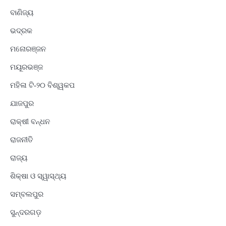
ବାଣିଜ୍ୟ
ଭଦ୍ରକ
ମନୋରଞ୍ଜନ
ମୟୂରଭଞ୍ଜ
ମହିଳା ଟି-୨୦ ବିଶ୍ୱକପ
ଯାଜପୁର
ରାକ୍ଷୀ ବନ୍ଧନ
ରାଜନୀତି
ରାଜ୍ୟ
ଶିକ୍ଷା ଓ ସ୍ୱାସ୍ଥ୍ୟ
ସମ୍ବଲପୁର
ସୁନ୍ଦରଗଡ଼