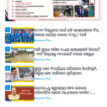
୩ଟି ଶକ୍ତିଶାଳୀ ମନ୍ତ୍ର, ଦୂର ହୋଇପାରେ
Reporters Pen
ଆର୍ଥିକ ସଙ୍କଟ
2
୨୦୨୭ ବିଶ୍ୱକପ ପାଇଁ ରବି ଶାସ୍ତ୍ରୀଙ୍କ ଟିମ୍,
ଆକାଶ ଚୋପ୍ରା ଦେଲେ ୧୦ରୁ ୮ ମାର୍କ
Reporters Pen
3
ଆଜି ସୁଦ୍ଧା ଆସିବ ବନ୍ୟା କ୍ଷୟକ୍ଷତି ରିପୋର୍ଟ
; ୨୨ଟି ଜିଲ୍ଲାକୁ ୧୧୦କୋଟି ଟଙ୍କା ମଞ୍ଜୁର
Reporters Pen
4
ସୁଦୃଢ଼ ହେବ ବିପର୍ଯ୍ୟୟ ପରିଚାଳନା ଭିତ୍ତିଭୂମି,
ନିର୍ଭୁଲ୍ ହେବ ପାଣିପାଗ ପୂର୍ବାନୁମାନ
Reporters Pen
5
ଗୋପବନ୍ଧୁ ସ୍ୱାସ୍ଥ୍ୟ ବୀମା ଯୋଜନା
ପରିବର୍ତ୍ତିତ ହେଲେ ଆନ୍ଦୋଳନ ତେଜିବ :
ଉତ୍କଳ ସାମ୍ବାଦିକ ସଂଘ
Reporters Pen
1
Shiva Mantras Sawan 2026: ଶ୍ରାବଣରେ
ନିୟମିତ ଜପ କରନ୍ତୁ ଭଗବାନ ଶିବଙ୍କ ଏହି
୩ଟି ଶକ୍ତିଶାଳୀ ମନ୍ତ୍ର, ଦୂର ହୋଇପାରେ
Reporters Pen
ଆର୍ଥିକ ସଙ୍କଟ
2