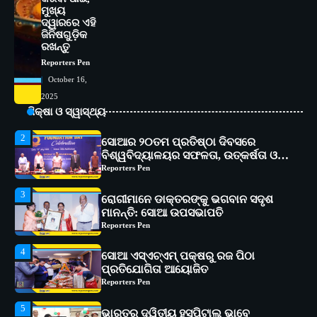
ମୁଖ୍ୟ
ଦ୍ୱାରରେ ଏହି
1
ସୋଆ ପକ୍ଷରୁ ରାୱେ କାର୍ଯ୍ୟକ୍ରମ ଅଧୀନରେ
ଜିନିଷଗୁଡ଼ିକ
୧୧ଟି ଗ୍ରାମରେ ୧୬ଟି କୃଷକ ପ୍ରଶିକ୍ଷଣ
ରଖନ୍ତୁ
କାର୍ଯ୍ୟକ୍ରମ ଆୟୋଜିତ
Reporters Pen
Reporters Pen
October 16,
2
ସୋଆର ୨୦ତମ ପ୍ରତିଷ୍ଠା ଦିବସରେ
2025
ବିଶ୍ୱବିଦ୍ୟାଳୟର ସଫଳତା, ଉତ୍କର୍ଷତା ଓ
ଶିକ୍ଷା ଓ ସ୍ୱାସ୍ଥ୍ୟ
ଅଗ୍ରଗତିର ସ୍ମୃତିଚାରଣ
Reporters Pen
3
ରୋଗୀମାନେ ଡାକ୍ତରଙ୍କୁ ଭଗବାନ ସଦୃଶ
ମାନନ୍ତି: ସୋଆ ଉପସଭାପତି
Reporters Pen
4
ସୋଆ ଏସ୍‌ଏଚ୍‌ଏମ୍ ପକ୍ଷରୁ ରଜ ପିଠା
ପ୍ରତିଯୋଗିତା ଆୟୋଜିତ
Reporters Pen
5
ଭାରତର ଦ୍ୱିତୀୟ ହସ୍ପିଟାଲ୍ ଭାବେ
ଆଇଏମ୍‌ଏସ୍ ଆଣ୍ଡ ସମ ହସ୍ପିଟାଲ୍‌ରେ
ଅତ୍ୟାଧୁନିକ ଡିଜିସ୍କାନର ସ୍ଥାପନ
Reporters Pen
1
ସୋଆ ପକ୍ଷରୁ ରାୱେ କାର୍ଯ୍ୟକ୍ରମ ଅଧୀନରେ