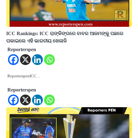
ICC Rankings: ICC ରାଙ୍କିଙ୍ଗରେ ବାବର ଆଜମଙ୍କୁ ପଛରେ
ପକାଇଲେ ଏହି ଭାରତୀୟ ଖେଳାଳି
Reporterspen
ReporterspenICC…
Reporterspen