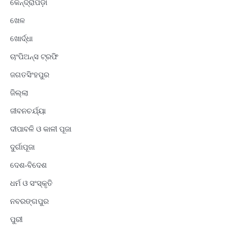
କେନ୍ଦ୍ରାପଡ଼ା
ଖେଳ
ଖୋର୍ଦ୍ଧା
ଚାଂପିଅନ୍ସ ଟ୍ରଫି
ଜଗତସିଂହପୁର
ଜିଲ୍ଲା
ଜୀବନଚର୍ଯ୍ୟା
ଦୀପାବଳି ଓ କାଳୀ ପୂଜା
ଦୁର୍ଗାପୂଜା
ଦେଶ-ବିଦେଶ
ଧର୍ମ ଓ ସଂସ୍କୃତି
ନବରଙ୍ଗପୁର
ପୁରୀ