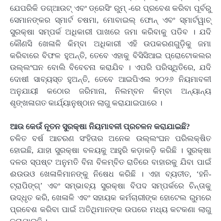
ଯେପରିକି ଡଗ୍‌ଆଉଟ୍ ଏବଂ ଡ୍ରେସିଂ ରୁମ୍ -ରେ ପ୍ରବେଶ କରିବା ପୂର୍ବରୁ
ସେମାନଙ୍କର ସ୍ମାର୍ଟ ଚଷମା, ମୋବାଇଲ୍ ଫୋନ୍ ଏବଂ ସ୍ମାର୍ଟୱାଚ୍
ସୁରକ୍ଷା ସମ୍ପର୍କ ଅଧିକାରୀ ପାଖରେ ଜମା କରିବାକୁ ପଡିବ । ଯଦି
କୌଣସି ଖେଳାଳି କିମ୍ବା ଅଧିକାରୀ ଏହି ଉପକରଣଗୁଡ଼ିକୁ ଜମା
କରିବାରେ ବିଫଳ ହୁଅନ୍ତି, ତେବେ ଏହାକୁ ବିସିସିଆଇ ପ୍ରୋଟୋକଲର
ଉଲ୍ଲଂଘନ ବୋଲି ବିବେଚନା କରାଯିବ । ଏପରି ପରିସ୍ଥିତିରେ, ଯଦି
ଦୋଷୀ ସାବ୍ୟସ୍ତ ହୁଅନ୍ତି, ତେବେ ଆଇପିଏଲ ୨୦୨୬ ନିୟମାବଳୀ
ଅନୁଯାୟୀ କଠୋର ଜରିମାନା, ନିଲମ୍ବନ କିମ୍ବା ଅନ୍ୟାନ୍ୟ
ଶୃଙ୍ଖଳାଗତ କାର୍ଯ୍ୟାନୁଷ୍ଠାନ ଲାଗୁ କରାଯାଇପାରେ ।
ଆଉ କେଉଁ ନୂତନ ସୁରକ୍ଷା ନିୟମାବଳୀ ପ୍ରଚଳନ କରାଯାଇଛି?
ଚଳିତ ବର୍ଷ ଆଚରଣ ସଂହିତାର ଅନେକ ଉଲ୍ଲଂଘନ ପରିଲକ୍ଷିତ
ହୋଇଛି, ଯାହା ସୁରକ୍ଷା ବଳୟକୁ ଆହୁରି କଡ଼ାକଡ଼ି କରିଛି । ସୁରକ୍ଷା
ଦଳର ସ୍ପଷ୍ଟ ଅନୁମତି ବିନା ବିଳମ୍ବିତ ରାତିରେ ବାହାରକୁ ଯିବା ପାଇଁ
ଈଉଉଓ ଖେଳାଳିମାନଙ୍କୁ ନିଷେଧ କରିଛି । ଏହା ବ୍ୟତୀତ, ‘ହନି-
ଟ୍ରାପିଙ୍ଗ୍‌’ ଏବଂ ସମ୍ଭାବ୍ୟ ସୁରକ୍ଷା ବିପଦ ସମ୍ପର୍କରେ ଚିନ୍ତାକୁ
ଉଦ୍ଧୃତ କରି, ଖେଳାଳି ଏବଂ ସହାୟକ କର୍ମଚାରୀଙ୍କ ହୋଟେଲ ରୁମରେ
ପ୍ରବେଶ କରିବା ପାଇଁ ଅତିଥିମାନଙ୍କ ଉପରେ ମଧ୍ୟ କଟକଣା ଲାଗୁ