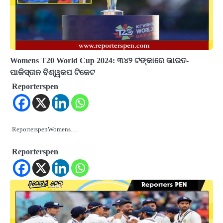
Womens T20 World Cup 2024: ୩୪୨ ଟଙ୍କାରେ ଭାରତ-
ପାକିସ୍ତାନ ବିଶ୍ୱକପ ଟିକେଟ
Reporterspen
ReporterspenWomens…
Reporterspen