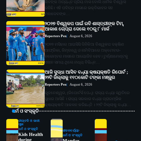
ଶିବଙ୍କ ଅତ୍ୟନ୍ତ ପ୍ରିୟ ମାସ ବୋଲି ଧାର୍ମିକ ବିଶ୍ୱାସ
ରହିଛି। ଏହି ପବିତ୍ର ମାସରେ ଭକ୍ତିଭାବର ସହ
ମହାଦେବଙ୍କ…
୨୦୨୭ ବିଶ୍ୱକପ ପାଇଁ ରବି ଶାସ୍ତ୍ରୀଙ୍କ ଟିମ୍,
ଆକାଶ ଚୋପ୍ରା ଦେଲେ ୧୦ରୁ ୮ ମାର୍କ
Reporters Pen
August 6, 2026
୨୦୨୭ ମସିହାର ଆଇସିସି ଦିନିକିଆ ବିଶ୍ୱକପ ଦକ୍ଷିଣ
ଆଫ୍ରିକା, ଜିମ୍ବାୱେ ଓ ନାମିବିଆରେ ଅକ୍ଟୋବର-
ନଭେମ୍ବର ମାସରେ ଆୟୋଜିତ ହେବ। ଟୁର୍ଣ୍ଣାମେଣ୍ଟକୁ
ଏଖନ ସମୟ ଥିଲେ ମଧ୍ୟ ବିଭିନ୍ନ…
ଆଜି ସୁଦ୍ଧା ଆସିବ ବନ୍ୟା କ୍ଷୟକ୍ଷତି ରିପୋର୍ଟ ;
୨୨ଟି ଜିଲ୍ଲାକୁ ୧୧୦କୋଟି ଟଙ୍କା ମଞ୍ଜୁର
Reporters Pen
August 6, 2026
ଭୁବନେଶ୍ୱର, (ରିପୋର୍ଟର୍ସ ପେନ୍‌): ରାଜ୍ୟ ବନ୍ୟା ସ୍ଥିତିରେ
ସୁଧାର ଆସିଛି । ରାଜ୍ୟ ସରକାର ବନ୍ୟା ପ୍ରାରମ୍ଭିକ
କ୍ଷୟକ୍ଷତି ଆକଳନ କରିଛନ୍ତି । ୨୨ଟି ଜିଲ୍ଲାକୁ ବନ୍ୟା…
ଧର୍ମ ଓ ସଂସ୍କୃତି
ଦୀପାବଳି ଓ କାଳୀ
ପୂଜା
ଧର୍ମ ଓ ସଂସ୍କୃତି
ଜୀବନଚର୍ଯ୍ୟା
Kids Health
ଧର୍ମ ଓ ସଂସ୍କୃତି
during
Mandar