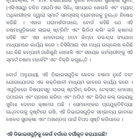
ନୂଆଦିଲ୍ଲୀ, ୨୯ ।୦୫: ବିସିସିଆଇର ଦୁର୍ନୀତି ନିବାରଣ ସୁରକ୍ଷା ୟୁନିଟ୍
(ଏସିଏସୟୁ) ଚଳିତ ଆଇପିଏଲ ସିଜିନ୍ ସମୟରେ ଖେଳାଳି ଏବଂ ମ୍ୟାଚ୍
ଅଧିକାରୀଙ୍କ ଦ୍ୱାରା ସ୍ମାର୍ଟ ସନଗ୍ଲାସ୍ ବ୍ୟବହାରକୁ ତୁରନ୍ତ ନିଷେଧ
କରିଛି । ଏହାର ପରାମର୍ଶଦାତାରେ, ବୋର୍ଡ କହିଛି ଯେ ଏହି
ଚଷମାଗୁଡ଼ିକରେ ଲାଇଭ୍ ଷ୍ଟ୍ରିମିଂ ଏବଂ ଭିଡିଓ କଲିଂ ଭଳି କ୍ଷମତା
ରହିଛି ଏବଂ ଏହା ମୋବାଇଲ୍ ଡାଟା କିମ୍ବା ଡସ-ୠସ ସଂଯୋଗ
ମାଧ୍ୟମରେ କାର୍ଯ୍ୟ କରେ । ବିସିସିଆଇ ଏହା ମଧ୍ୟ ଉଲ୍ଲେଖ କରିଛି
ଯେ କିଛି କମ୍ପାନୀ ଜାଣିଶୁଣି ଖେଳାଳି ଏବଂ ସହାୟକ କର୍ମଚାରୀଙ୍କୁ ଏହି
ସ୍ମାର୍ଟ ଚଷମା ମାର୍କେଟିଂ ଏବଂ ବିକ୍ରି କରୁଛନ୍ତି ।
ବୋର୍ଡ ଅନୁଯାୟୀ, ଏହି ଡିଭାଇସଗୁଡ଼ିକ କେବଳ ଚଷମା ନୁହେଁ ବରଂ
ଯୋଗାଯୋଗର ଏକ ଶକ୍ତିଶାଳୀ ମାଧ୍ୟମ ଭାବରେ କାର୍ଯ୍ୟ କରେ ।
ଏଗୁଡ଼ିକରେ ବିଷୟବସ୍ତୁ ଲାଇଭ୍ ଷ୍ଟ୍ରିମ୍ କରିବା, ଟେକ୍ସଟ୍ ମେସେଜ୍
ପଠାଇବା ଏବଂ ଗ୍ରହଣ କରିବା ଏବଂ ଅଡିଓ ଏବଂ ଭିଡିଓ କଲ୍ ଉଭୟକୁ
ସୁବିଧା ଦେବାର କ୍ଷମତା ଅଛି । ସେମାନଙ୍କର ପ୍ରଯୁକ୍ତିବିଦ୍ୟା
ଉନ୍ନତତାକୁ ଦୃଷ୍ଟିରେ ରଖି, ଏହି ଡିଭାଇସଗୁଡ଼ିକ ସମ୍ଭାବ୍ୟ ଭାବରେ
ଖେଳର ସୁରକ୍ଷା ଏବଂ ଅଖଣ୍ଡତା ପାଇଁ ବିପଦ ସୃଷ୍ଟି କରିପାରେ ।
ଏହି ଡିଭାଇସଗୁଡ଼ିକୁ କେଉଁ ବର୍ଗରେ ବର୍ଗୀକୃତ କରାଯାଇଛି?