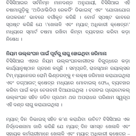
ବିସିସିଆଇର ସର୍ବନିମ୍ନ ମାନଦଣ୍ଡ ଅନୁଯାୟୀ, ବିସିସିଆଇ ଏହି
ଚଷମାଗୁଡ଼ିକୁ ‘ଅଡିଓ/ଭିଡିଓ ରେକର୍ଡିଂ ଡିଭାଇସ୍‌’ ଏବଂ ‘ଯୋଗାଯୋଗ
ଉପକରଣ’ ଭାବରେ ବର୍ଗୀକୃତ କରିଛି । ବୋର୍ଡ ସ୍ପଷ୍ଟ ଭାବରେ
ସ୍ପଷ୍ଟ କରିଛି ଯେ \’ଖେଳାଳି ଏବଂ ମ୍ୟାଚ୍ ଅଧିକାରୀ କ୍ଷେତ୍ର\’
ମଧ୍ୟରେ ସ୍ମାର୍ଟ ଚଷମା ରଖିବା କିମ୍ବା ବ୍ୟବହାର କରିବା କଡ଼ା
ନିଷେଧ ।
ନିୟମ ଉଲ୍ଲଂଘନ ପାଇଁ ପୂର୍ବରୁ ଲାଗୁ ହୋଇଥିବା ଜରିମାନା
ବିସିସିଆଇ ଏହାର ନିୟମ ଉଲ୍ଲଂଘନକାରୀଙ୍କ ବିରୁଦ୍ଧରେ କଡ଼ା
କାର୍ଯ୍ୟାନୁଷ୍ଠାନ ଗ୍ରହଣ କରୁଛି । ସମ୍ପ୍ରତି, ରାଜସ୍ଥାନ ରୟାଲ୍ସର
ଟିମ୍ ମ୍ୟାନେଜର ରୋମି ଭିଣ୍ଡରଙ୍କୁ ୧ ଲକ୍ଷ ଜରିମାନା କରାଯାଇଥିଲା
ଏବଂ ଡଗ୍‌ଆଉଟ୍ କ୍ଷେତ୍ର ମଧ୍ୟରେ ମୋବାଇଲ୍ ଫୋନ୍ ବ୍ୟବହାର
କରିବା ପାଇଁ କଡ଼ା ଚେତାବନୀ ଦିଆଯାଇଥିଲା । ଚଗଙଇ ପ୍ରୋଟୋକଲ୍
ଉଲ୍ଲଂଘନ ସହିତ ଜଡିତ ପ୍ରଥମ ଥର ଅପରାଧର ପରିଣାମ ସ୍ୱରୂପ
ଏହି ଦଣ୍ଡ ଲାଗୁ କରାଯାଇଥିଲା ।
ମ୍ୟାଚ୍ ଦିନ ଡିଭାଇସ୍ ସହିତ କ’ଣ କରାଯିବା ଉଚିତ? ବିସିସିଆଇ ଏକ
ନିର୍ଦ୍ଦେଶନାମା ଜାରି କରିଛି ଯେ ମ୍ୟାଚ୍ ଦିନ ସମସ୍ତ ଖେଳାଳି ଏବଂ
ସହାୟକ କର୍ମଚାରୀମାନେ ଖେଳାଳି ଏବଂ ମ୍ୟାଚ୍ ଅଧିକାରୀ କ୍ଷେତ୍ର –