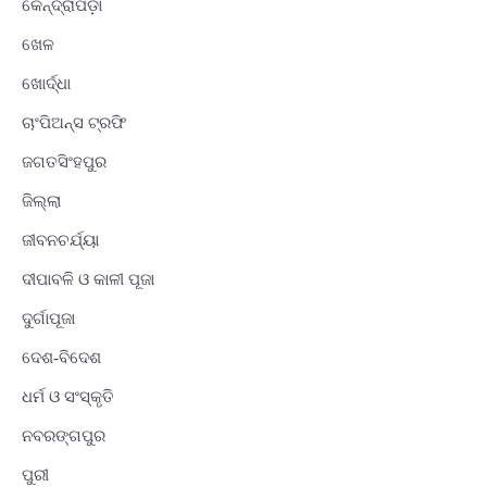
କେନ୍ଦ୍ରାପଡ଼ା
ଖେଳ
ଖୋର୍ଦ୍ଧା
ଚାଂପିଅନ୍ସ ଟ୍ରଫି
ଜଗତସିଂହପୁର
ଜିଲ୍ଲା
ଜୀବନଚର୍ଯ୍ୟା
ଦୀପାବଳି ଓ କାଳୀ ପୂଜା
ଦୁର୍ଗାପୂଜା
ଦେଶ-ବିଦେଶ
ଧର୍ମ ଓ ସଂସ୍କୃତି
ନବରଙ୍ଗପୁର
ପୁରୀ