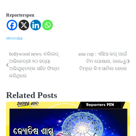
Reporterspen
ଜୀବନଚର୍ଯ୍ୟା
bollywood news: ବଲିଉଡ୍
asia cup : ଏସିଆ କପ୍ ପାଇଁ
Post
ଅଭିନେତ୍ରୀ ୨୦ ହତ୍ୟା
ଟିମ ଘୋଷଣା, ଜାଣନ୍ତୁ
navigation
ଅଭିଯୁକ୍ତଙ୍କ ସହିତ ଫିଲ୍ମ
ଟିମ୍‌ରେ କିଏ ସାମିଲ ହେଲେ
କରିଥିଲେ
Related Posts