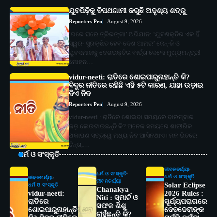
ଯୁବପିଢ଼ିକୁ ବିପଥଗାମୀ କରୁଛି ଅଦୃଶ୍ୟ ଶତ୍ରୁ
Reporters Pen
August 9, 2026
‘ଘରେ ଘରେ ତ୍ରିରଙ୍ଗା’ ଅଭିଯାନ: ‘ଯୁବଶକ୍ତିର ଏକ ହିଁ
ସ୍ୱର- ସୁରକ୍ଷିତ ହେବ ଦେଶ ଆମର’ ଜେନ୍‌-ଜି ଓ
ଯୁବସମାଜକୁ ଦେଶଭକ୍ତିର ବାର୍ତ୍ତା ଦେଲେ ମୁଖ୍ୟମନ୍ତ୍ରୀ
ମୋହନ…
vidur-neeti: ରାତିରେ ଶୋଇପାରୁନାହାନ୍ତି କି?
ବିଦୁର ନୀତିରେ ରହିଛି ଏହି ୫ଟି କାରଣ, ଯାହା ଉଡ଼ାଇ
ଦିଏ ନିଦ
Reporters Pen
August 9, 2026
vidur-neeti : ରାତିରେ ଶୋଇବା ସମୟରେ ବାରମ୍ବାର
କଡ଼ ଲେଉଟାଉଛନ୍ତି କି? ଅନେକ ସମୟରେ ଶାରୀରିକ
ଥକାପଣ ସତ୍ତ୍ୱେ ମଧ୍ୟ ନିଦ ଆସିନଥାଏ। ମନ ଭିତରେ
ଚିନ୍ତା,…
ଧର୍ମ ଓ ସଂସ୍କୃତି
ଜୀବନଚର୍ଯ୍ୟା
ଧର୍ମ ଓ ସଂସ୍କୃତି
ଧର୍ମ ଓ ସଂସ୍କୃତି
ଜୀବନଚର୍ଯ୍ୟା
ଜୀବନଚର୍ଯ୍ୟା
Solar Eclipse
ଧର୍ମ ଓ ସଂସ୍କୃତି
Chanakya
vidur-neeti:
2026 Rules :
Niti : ସ୍ମାର୍ଟ ଓ
ରାତିରେ
ସୂର୍ଯ୍ୟପରାଗରେ
2
ସଫଳ ଶିଶୁ
ସୋଆର ୨୦ତମ ପ୍ରତିଷ୍ଠା ଦିବସରେ
ଶୋଇପାରୁନାହାନ୍ତି
ଦେବଦେବୀଙ୍କ
ଚାହୁଁଛନ୍ତି କି?
ବିଶ୍ୱବିଦ୍ୟାଳୟର ସଫଳତା, ଉତ୍କର୍ଷତା ଓ