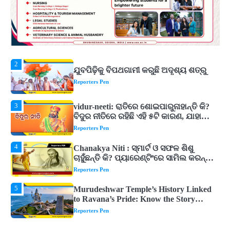
Reporters Pen
2
ଯୁବପିଢ଼ିକୁ ବିପଥଗାମୀ କରୁଛି ଅଦୃଶ୍ୟ ଶତ୍ରୁ
Reporters Pen
3
vidur-neeti: ରାତିରେ ଶୋଇପାରୁନାହାନ୍ତି କି?
ବିଦୁର ନୀତିରେ ରହିଛି ଏହି ୫ଟି କାରଣ, ଯାହା
ଉଡ଼ାଇ ଦିଏ ନିଦ
Reporters Pen
4
Chanakya Niti : ସ୍ମାର୍ଟ ଓ ସଫଳ ଶିଶୁ
ଚାହୁଁଛନ୍ତି କି? ପ୍ୟାରେଣ୍ଟିଂରେ ସାମିଲ କରନ୍ତୁ
ଚାଣକ୍ୟଙ୍କ ଏହି ୬ଟି କଥା
Reporters Pen
5
Murudeshwar Temple’s History Linked
to Ravana’s Pride: Know the Story
Behind the 123-Foot Shiva Statue by the
Reporters Pen
Sea
1
ମହାନଦୀରେ ବଢୁଛି ପାଣି, ହୀରାକୁଦରେ ୧୨ ଗେଟ୍
ଖୋଲିଲା
Reporters Pen
2