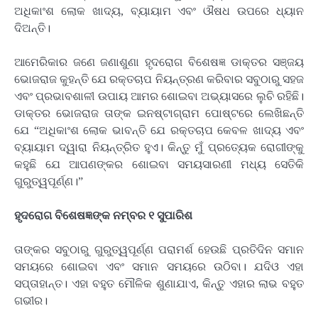
ଅଧିକାଂଶ ଲୋକ ଖାଦ୍ୟ, ବ୍ୟାୟାମ ଏବଂ ଔଷଧ ଉପରେ ଧ୍ୟାନ
ଦିଅନ୍ତି।
ଆମେରିକାର ଜଣେ ଜଣାଶୁଣା ହୃଦରୋଗ ବିଶେଷଜ୍ଞ ଡାକ୍ତର ସଞ୍ଜୟ
ଭୋଜରାଜ କୁହନ୍ତି ଯେ ରକ୍ତଚାପ ନିୟନ୍ତ୍ରଣ କରିବାର ସବୁଠାରୁ ସହଜ
ଏବଂ ପ୍ରଭାବଶାଳୀ ଉପାୟ ଆମର ଶୋଇବା ଅଭ୍ୟାସରେ ଲୁଚି ରହିଛି।
ଡାକ୍ତର ଭୋଜରାଜ ତାଙ୍କ ଇନଷ୍ଟାଗ୍ରାମ ପୋଷ୍ଟରେ ଲେଖିଛନ୍ତି
ଯେ “ଅଧିକାଂଶ ଲୋକ ଭାବନ୍ତି ଯେ ରକ୍ତଚାପ କେବଳ ଖାଦ୍ୟ ଏବଂ
ବ୍ୟାୟାମ ଦ୍ୱାରା ନିୟନ୍ତ୍ରିତ ହୁଏ। କିନ୍ତୁ ମୁଁ ପ୍ରତ୍ୟେକ ରୋଗୀଙ୍କୁ
କହୁଛି ଯେ ଆପଣଙ୍କର ଶୋଇବା ସମୟସାରଣୀ ମଧ୍ୟ ସେତିକି
ଗୁରୁତ୍ୱପୂର୍ଣ୍ଣ।”
ହୃଦରୋଗ ବିଶେଷଜ୍ଞଙ୍କ ନମ୍ବର ୧ ସୁପାରିଶ
ତାଙ୍କର ସବୁଠାରୁ ଗୁରୁତ୍ୱପୂର୍ଣ୍ଣ ପରାମର୍ଶ ହେଉଛି ପ୍ରତିଦିନ ସମାନ
ସମୟରେ ଶୋଇବା ଏବଂ ସମାନ ସମୟରେ ଉଠିବା। ଯଦିଓ ଏହା
ସପ୍ତାହାନ୍ତ। ଏହା ବହୁତ ମୌଳିକ ଶୁଣାଯାଏ, କିନ୍ତୁ ଏହାର ଲାଭ ବହୁତ
ଗଭୀର।