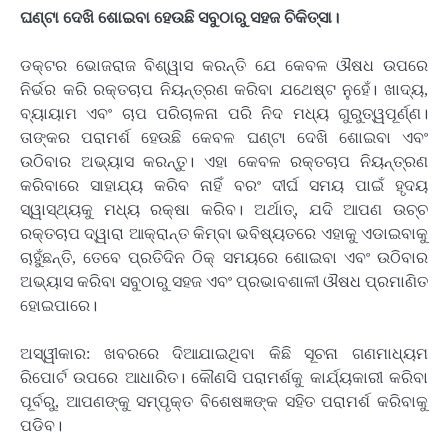
ଘଣ୍ଟା ଦେଖି ଶୋଇବା ହେଉଛି ସବୁଠାରୁ ସହଜ ଚିକିତ୍ସା।
ଡକ୍ଟର ଭୋଜରାଜ ବିଶ୍ୱାସ କରନ୍ତି ଯେ କେବଳ ଔଷଧ ଉପରେ
ନିର୍ଭର କରି ରକ୍ତଚାପ ନିୟନ୍ତ୍ରଣ କରିବା ଯଥେଷ୍ଟ ନୁହେଁ। ଖାଦ୍ୟ,
ବ୍ୟାୟାମ ଏବଂ ଚାପ ପରିଚାଳନା ପରି ନିଦ ମଧ୍ୟ ଗୁରୁତ୍ୱପୂର୍ଣ୍ଣ।
ତାଙ୍କର ପରାମର୍ଶ ହେଉଛି କେବଳ ଘଣ୍ଟା ଦେଖି ଶୋଇବା ଏବଂ
ଉଠିବାର ଅଭ୍ୟାସ କରନ୍ତୁ। ଏହା କେବଳ ରକ୍ତଚାପ ନିୟନ୍ତ୍ରଣ
କରିବାରେ ସାହାଯ୍ୟ କରିବ ନାହିଁ ବରଂ ଦୀର୍ଘ ସମୟ ପାଇଁ ହୃଦୟ
ସ୍ୱାସ୍ଥ୍ୟକୁ ମଧ୍ୟ ରକ୍ଷା କରିବ। ଅର୍ଥାତ୍, ଯଦି ଆପଣ ଉଚ୍ଚ
ରକ୍ତଚାପ ଦ୍ୱାରା ଆକ୍ରାନ୍ତ କିମ୍ବା ଭବିଷ୍ୟତରେ ଏହାକୁ ଏଡାଇବାକୁ
ଚାହୁଁଛନ୍ତି, ତେବେ ପ୍ରତିଦିନ ଠିକ୍ ସମୟରେ ଶୋଇବା ଏବଂ ଉଠିବାର
ଅଭ୍ୟାସ କରିବା ସବୁଠାରୁ ସହଜ ଏବଂ ପ୍ରଭାବଶାଳୀ ଔଷଧ ପ୍ରମାଣିତ
ହୋଇପାରେ।
ଅସ୍ୱୀକାର: ଖବରରେ ଦିଆଯାଇଥିବା କିଛି ସୂଚନା ଗଣମାଧ୍ୟମ
ରିପୋର୍ଟ ଉପରେ ଆଧାରିତ। କୌଣସି ପରାମର୍ଶକୁ କାର୍ଯ୍ୟକାରୀ କରିବା
ପୂର୍ବରୁ, ଆପଣଙ୍କୁ ସମ୍ପୃକ୍ତ ବିଶେଷଜ୍ଞଙ୍କ ସହିତ ପରାମର୍ଶ କରିବାକୁ
ପଡିବ।