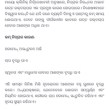
ମାୟୋ କ୍ଲିନିକ୍ ନିର୍ଦ୍ଦେଶାବଳୀ ଅନୁସାରେ, ନିଦ୍ରାର ନିରନ୍ତର ଅଭାବ
ଉଚ୍ଚ ରକ୍ତଚାପର ଏକ ପ୍ରମୁଖ କାରଣ ହୋଇପାରେ। ବିଶେଷଜ୍ଞମାନେ
ବିଶ୍ୱାସ କରନ୍ତି ଯେ ଯଦି ଜଣେ ବ୍ୟକ୍ତି ଦିନକୁ 6 ଘଣ୍ଟାରୁ କମ୍ ସମୟ
ଶୋଇଥାଏ, ତେବେ ତାଙ୍କୁ ଦୀର୍ଘକାଳୀନ ଭାବରେ ଉଚ୍ଚ ରକ୍ତଚାପ
ହେବାର ଆଶଙ୍କା ଅଧିକ ଥାଏ।
କମ୍ ନିଦ୍ରାର କାରଣ-
ହରମୋନ୍ ଅସନ୍ତୁଳନ ଅଛି
ଚାପ ବୃଦ୍ଧି ପାଏ
ସ୍ଥୂଳତା ଏବଂ ମଧୁମେହ ହେବାର ଆଶଙ୍କା ବୃଦ୍ଧି ପାଏ
ଏହି ସମସ୍ତ ଜିନିଷ ମିଶି ହୃଦରୋଗର ଆଶଙ୍କା ବହୁ ଗୁଣରେ ବୃଦ୍ଧି
କରେ। ଅନ୍ୟପକ୍ଷରେ, ଯେତେବେଳେ ଶୋଇବା ସମ୍ପୂର୍ଣ୍ଣ ଏବଂ
ନିୟମିତ ହୋଇଥାଏ, ଶରୀରର ଚାପ ହରମୋନ୍ ସନ୍ତୁଳିତ ରହିଥାଏ ଏବଂ
ହୃଦୟ ସୁସ୍ଥ ରହିଥାଏ।