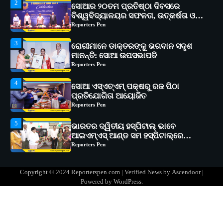
3
ରୋଗୀମାନେ ଡାକ୍ତରଙ୍କୁ ଭଗବାନ ସଦୃଶ
ମାନନ୍ତି: ସୋଆ ଉପସଭାପତି
Reporters Pen
4
ସୋଆ ଏସ୍‌ଏଚ୍‌ଏମ୍ ପକ୍ଷରୁ ରଜ ପିଠା
ପ୍ରତିଯୋଗିତା ଆୟୋଜିତ
Reporters Pen
5
ଭାରତର ଦ୍ୱିତୀୟ ହସ୍ପିଟାଲ୍ ଭାବେ
ଆଇଏମ୍‌ଏସ୍ ଆଣ୍ଡ ସମ ହସ୍ପିଟାଲ୍‌ରେ
ଅତ୍ୟାଧୁନିକ ଡିଜିସ୍କାନର ସ୍ଥାପନ
Reporters Pen
1
ସୋଆ ପକ୍ଷରୁ ରାୱେ କାର୍ଯ୍ୟକ୍ରମ ଅଧୀନରେ
୧୧ଟି ଗ୍ରାମରେ ୧୬ଟି କୃଷକ ପ୍ରଶିକ୍ଷଣ
କାର୍ଯ୍ୟକ୍ରମ ଆୟୋଜିତ
Reporters Pen
2
ସୋଆର ୨୦ତମ ପ୍ରତିଷ୍ଠା ଦିବସରେ
Copyright © 2024 Reporterspen.com | Verified News by
Ascendoor
|
ବିଶ୍ୱବିଦ୍ୟାଳୟର ସଫଳତା, ଉତ୍କର୍ଷତା ଓ
Powered by
WordPress
.
ଅଗ୍ରଗତିର ସ୍ମୃତିଚାରଣ
Reporters Pen
3
ରୋଗୀମାନେ ଡାକ୍ତରଙ୍କୁ ଭଗବାନ ସଦୃଶ
ମାନନ୍ତି: ସୋଆ ଉପସଭାପତି