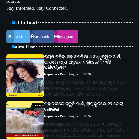
source.
Stay Informed. Stay Connected.
Get In Touch
Twitter
Facebook
Instagram
Latest Post
ବୟସ ବଢ଼ିବା ସହ ବଦଳିଯାଏ ବନ୍ଧୁତ୍ୱର ଅର୍ଥ,
ଆପଣ ମଧ୍ୟ ଅନୁଭବ କରିଛନ୍ତି କି ଏହି
ପରିବର୍ତ୍ତନ?
Reporters Pen
August 9, 2026
ଜୀବନ ଏକ ସୁନ୍ଦର ଯାତ୍ରା। ଏହି ଯାତ୍ରାକୁ ଆହୁରି ମଧୁର
କରିଥାଏ ବନ୍ଧୁତ୍ୱ। ତେବେ ଆପଣ କେବେ ଧ୍ୟାନ
ଦେଇଛନ୍ତି କି, ବୟସ ବଢ଼ିବା ସହ ଆମର…
ମହାନଦୀରେ ବଢୁଛି ପାଣି, ହୀରାକୁଦରେ ୧୨ ଗେଟ୍
ଖୋଲିଲା
Reporters Pen
August 9, 2026
ଭୁବନେଶ୍ୱର, (ରିପୋର୍ଟର୍ସ ପେନ୍‌): ମହାନଦୀରେ ବଢୁଛି
ଜଳପ୍ରବାହ । ଏଥିସହିତ ଓଡ଼ିଶାରେ ମଧ୍ୟ ବଢ଼ିଛି ବର୍ଷାର
ପ୍ରଭାବ । ବିଭିନ୍ନ ଜିଲ୍ଲାରେ ଭାରି ବର୍ଷା ଯୋଗୁ ନଦୀ…