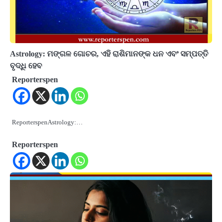
Astrology: ମଙ୍ଗଳ ଗୋଚର, ଏହି ରାଶିମାନଙ୍କ ଧନ ଏବଂ ସମ୍ପତ୍ତି
ବୃଦ୍ଧି ହେବ
Reporterspen
ReporterspenAstrology:…
Reporterspen