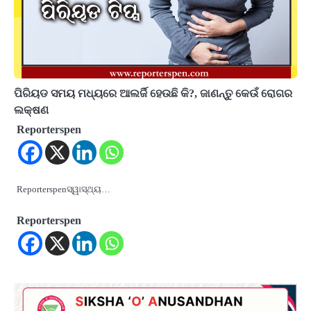
ପିରିୟଡ ସମୟ ମଧ୍ୟରେ ଆଲର୍ଜି ହେଉଛି କି?, ଜାଣନ୍ତୁ କେଉଁ ରୋଗର
ଲକ୍ଷଣ
Reporterspen
Reporterspenସ୍ୱାସ୍ଥ୍ୟ…
Reporterspen