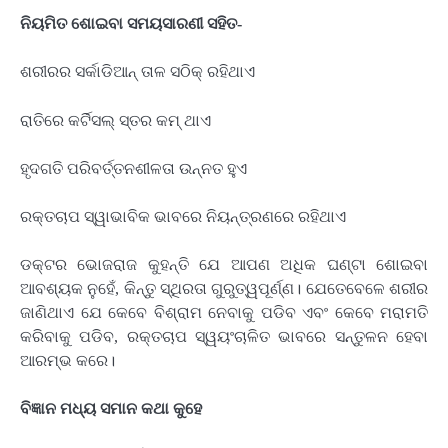
ନିୟମିତ ଶୋଇବା ସମୟସାରଣୀ ସହିତ-
ଶରୀରର ସର୍କାଡିଆନ୍ ତାଳ ସଠିକ୍ ରହିଥାଏ
ରାତିରେ କର୍ଟିସଲ୍ ସ୍ତର କମ୍ ଥାଏ
ହୃଦଗତି ପରିବର୍ତ୍ତନଶୀଳତା ଉନ୍ନତ ହୁଏ
ରକ୍ତଚାପ ସ୍ୱାଭାବିକ ଭାବରେ ନିୟନ୍ତ୍ରଣରେ ରହିଥାଏ
ଡକ୍ଟର ଭୋଜରାଜ କୁହନ୍ତି ଯେ ଆପଣ ଅଧିକ ଘଣ୍ଟା ଶୋଇବା
ଆବଶ୍ୟକ ନୁହେଁ, କିନ୍ତୁ ସ୍ଥିରତା ଗୁରୁତ୍ୱପୂର୍ଣ୍ଣ। ଯେତେବେଳେ ଶରୀର
ଜାଣିଥାଏ ଯେ କେବେ ବିଶ୍ରାମ ନେବାକୁ ପଡିବ ଏବଂ କେବେ ମରାମତି
କରିବାକୁ ପଡିବ, ରକ୍ତଚାପ ସ୍ୱୟଂଚାଳିତ ଭାବରେ ସନ୍ତୁଳନ ହେବା
ଆରମ୍ଭ କରେ।
ବିଜ୍ଞାନ ମଧ୍ୟ ସମାନ କଥା କୁହେ