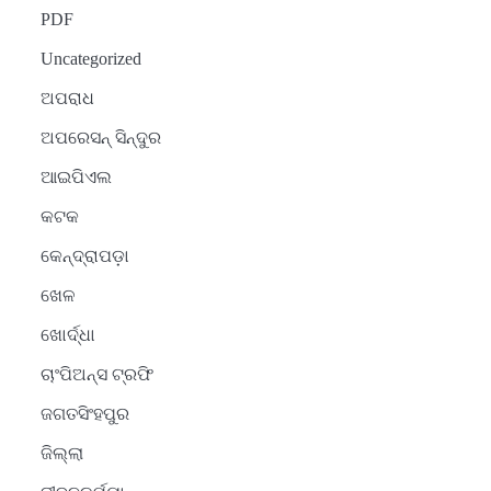
PDF
Uncategorized
ଅପରାଧ
ଅପରେସନ୍ ସିନ୍ଦୁର
ଆଇପିଏଲ
କଟକ
କେନ୍ଦ୍ରାପଡ଼ା
ଖେଳ
ଖୋର୍ଦ୍ଧା
ଚାଂପିଅନ୍ସ ଟ୍ରଫି
ଜଗତସିଂହପୁର
ଜିଲ୍ଲା