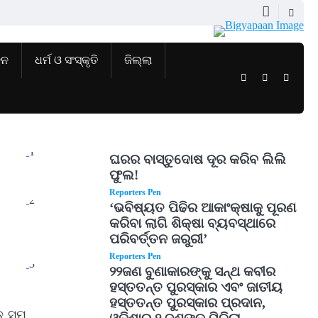
ଜନ
ଧର୍ମ ଓ ସଂସ୍କୃତି
ଜିଲ୍ଲା
Twitter
Facebook
Instag
1
ଘରର ବାସ୍ତୁଦୋଷ ଦୂର କରିବ ଲିଲି
ଫୁଲ!
Reporters Pen
2
‘ଭବିଷ୍ୟତ ପିଢିର ଆକାଂକ୍ଷାକୁ ପୂରଣ
କରିବା ଲାଗି ଶିକ୍ଷା ବ୍ୟବସ୍ଥାରେ
ପରିବର୍ତ୍ତନ ଜରୁରୀ’
Reporters Pen
3
୨୨ଜଣ ବୁଣାକାରଙ୍କୁ ସନ୍ଥ କବୀର
ହସ୍ତତନ୍ତ ପୁରସ୍କାର ଏବଂ ଜାତୀୟ
ହସ୍ତତନ୍ତ ପୁରସ୍କାର ପ୍ରଦାନ,
ଡ ସମ୍