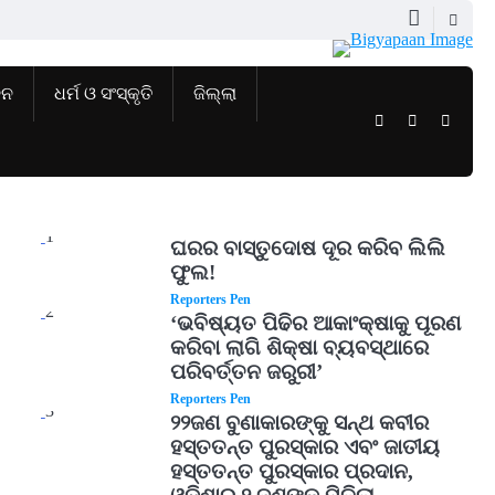
ଜନ
ଧର୍ମ ଓ ସଂସ୍କୃତି
ଜିଲ୍ଲା
Twitter
Facebook
Instag
1
ଘରର ବାସ୍ତୁଦୋଷ ଦୂର କରିବ ଲିଲି
ଫୁଲ!
Reporters Pen
2
‘ଭବିଷ୍ୟତ ପିଢିର ଆକାଂକ୍ଷାକୁ ପୂରଣ
କରିବା ଲାଗି ଶିକ୍ଷା ବ୍ୟବସ୍ଥାରେ
ପରିବର୍ତ୍ତନ ଜରୁରୀ’
Reporters Pen
3
୨୨ଜଣ ବୁଣାକାରଙ୍କୁ ସନ୍ଥ କବୀର
ହସ୍ତତନ୍ତ ପୁରସ୍କାର ଏବଂ ଜାତୀୟ
ହସ୍ତତନ୍ତ ପୁରସ୍କାର ପ୍ରଦାନ,