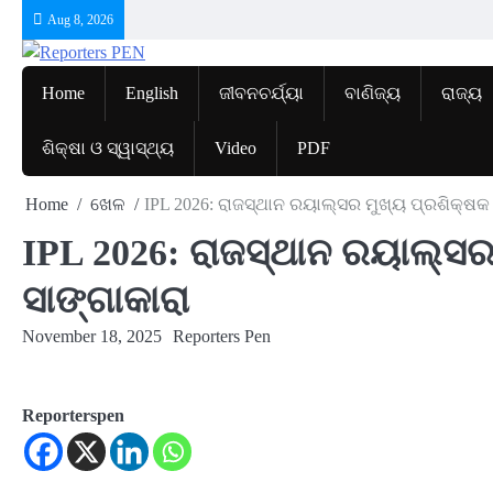
Skip
Aug 8, 2026
to
content
Home
English
ଜୀବନଚର୍ଯ୍ୟା
ବାଣିଜ୍ୟ
ରାଜ୍ୟ
ଶିକ୍ଷା ଓ ସ୍ୱାସ୍ଥ୍ୟ
Video
PDF
Home
ଖେଳ
IPL 2026: ରାଜସ୍ଥାନ ରୟାଲ୍ସର ମୁଖ୍ୟ ପ୍ରଶିକ୍ଷକ
IPL 2026: ରାଜସ୍ଥାନ ରୟାଲ୍ସର
ସାଙ୍ଗାକାରା
November 18, 2025
Reporters Pen
Reporterspen