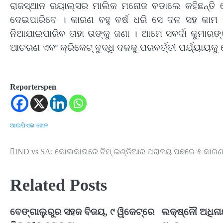
ରାଜସ୍ଥାନ ରୟାଲ୍ସର ମାଲିକ ମନୋଜ ବଡାଲେ କହିଛନ୍ତି ଯେ
ଦେଇପାରିବେ । କାରଣ ବହୁ ବର୍ଷ ଧରି ସେ ଦଳ ସହ କାମ କ
ନିଆଯାଇପାରିବ ତାହା ତାଙ୍କୁ ଜଣା । ଆମେ ସବର୍ଦା କୁମାରଙ୍କ
ଆଚରଣ ଏବଂ କ୍ରିକେଟ୍ ବୁଦ୍ଧି ଦଳକୁ ପରବର୍ତ୍ତୀ ପର୍ଯ୍ୟାୟକୁ
Reporterspen
ଆଇପିଏଲ
ଖେଳ
IND vs SA: କୋଲକାତାରେ ଟିମ୍ ଇଣ୍ଡିଆର ପରାଜୟ ପଛରେ ୫ କାର
Post
navigation
Related Posts
ବେଙ୍ଗାଲୁରୁର ସହଜ ବିଜୟ, ୯ ୱିକେଟ୍‌ରେ
ଲକ୍ଷ୍ନୌ ଅଧିନ