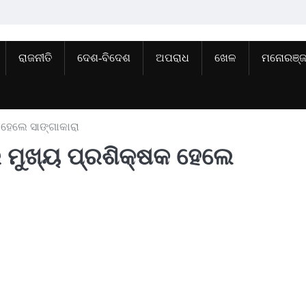
ରାଜନୀତି
ଦେଶ-ବିଦେଶ
ଅପରାଧ
ଖେଳ
ମନୋରଞ୍
 ହେଲେ ସାଙ୍ଗାକାରା
 ମୁଖ୍ୟ ପ୍ରଶିକ୍ଷକ ହେଲେ