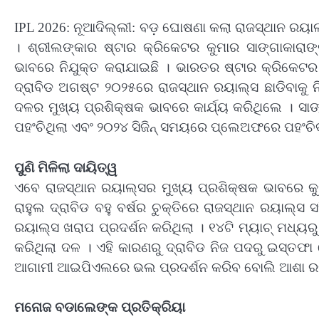
IPL 2026: ନୂଆଦିଲ୍ଲୀ: ବଡ଼ ଘୋଷଣା କଲା ରାଜସ୍ଥାନ ରୟାଲ୍ସ 
। ଶ୍ରୀଲଙ୍କାର ଷ୍ଟାର କ୍ରିକେଟର କୁମାର ସାଙ୍ଗାକାରାଙ
ଭାବରେ ନିଯୁକ୍ତ କରାଯାଇଛି । ଭାରତର ଷ୍ଟାର କ୍ରିକେଟର 
ଦ୍ରାବିଡ ଅଗଷ୍ଟ ୨୦୨୫ରେ ରାଜସ୍ଥାନ ରୟାଲ୍ସ ଛାଡିବାକୁ ନ
ଦଳର ମୁଖ୍ୟ ପ୍ରଶିକ୍ଷକ ଭାବରେ କାର୍ଯ୍ୟ କରିଥିଲେ । 
ପହଂଚିଥିଲା ଏବଂ ୨୦୨୪ ସିଜିନ୍ ସମୟରେ ପ୍ଲେଅଫରେ ପହଂଚ
ପୁଣି ମିଳିଲା ଦାୟିତ୍ୱ
ଏବେ ରାଜସ୍ଥାନ ରୟାଲ୍ସର ମୁଖ୍ୟ ପ୍ରଶିକ୍ଷକ ଭାବରେ କୁମା
ରାହୁଲ ଦ୍ରାବିଡ ବହୁ ବର୍ଷର ଚୁକ୍ତିରେ ରାଜସ୍ଥାନ ରୟାଲ୍ସ
ରୟାଲ୍ସ ଖରାପ ପ୍ରଦର୍ଶନ କରିଥିଲା । ୧୪ଟି ମ୍ୟାଚ୍ ମଧ୍ୟ
କରିଥିଲା ଦଳ । ଏହି କାରଣରୁ ଦ୍ରାବିଡ ନିଜ ପଦରୁ ଇସ୍ତଫ
ଆଗାମୀ ଆଇପିଏଲରେ ଭଲ ପ୍ରଦର୍ଶନ କରିବ ବୋଲି ଆଶା ରଖ
ମନୋଜ ବଡାଲେଙ୍କ ପ୍ରତିକ୍ରିୟା