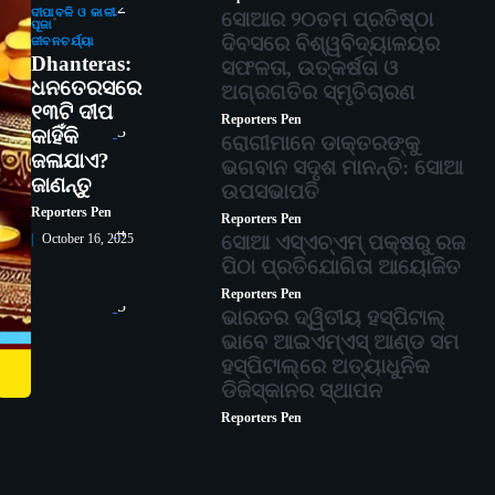
2
ଦୀପାବଳି ଓ କାଳୀ
ସୋଆର ୨୦ତମ ପ୍ରତିଷ୍ଠା
ପୂଜା
ଦିବସରେ ବିଶ୍ୱବିଦ୍ୟାଳୟର
ଜୀବନଚର୍ଯ୍ୟା
Dhanteras:
ସଫଳତା, ଉତ୍କର୍ଷତା ଓ
ଧନତେରସରେ
ଅଗ୍ରଗତିର ସ୍ମୃତିଚାରଣ
୧୩ଟି ଦୀପ
Reporters Pen
3
କାହିଁକି
ରୋଗୀମାନେ ଡାକ୍ତରଙ୍କୁ
ଜଳାଯାଏ?
ଭଗବାନ ସଦୃଶ ମାନନ୍ତି: ସୋଆ
ଜାଣନ୍ତୁ
ଉପସଭାପତି
Reporters Pen
Reporters Pen
4
ସୋଆ ଏସ୍‌ଏଚ୍‌ଏମ୍ ପକ୍ଷରୁ ରଜ
October 16, 2025
ପିଠା ପ୍ରତିଯୋଗିତା ଆୟୋଜିତ
Reporters Pen
5
ଭାରତର ଦ୍ୱିତୀୟ ହସ୍ପିଟାଲ୍
ଭାବେ ଆଇଏମ୍‌ଏସ୍ ଆଣ୍ଡ ସମ
ହସ୍ପିଟାଲ୍‌ରେ ଅତ୍ୟାଧୁନିକ
ଡିଜିସ୍କାନର ସ୍ଥାପନ
Reporters Pen