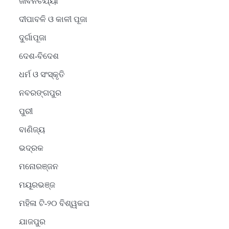
ଜୀବନଚର୍ଯ୍ୟା
ଦୀପାବଳି ଓ କାଳୀ ପୂଜା
ଦୁର୍ଗାପୂଜା
ଦେଶ-ବିଦେଶ
ଧର୍ମ ଓ ସଂସ୍କୃତି
ନବରଙ୍ଗପୁର
ପୁରୀ
ବାଣିଜ୍ୟ
ଭଦ୍ରକ
ମନୋରଞ୍ଜନ
ମୟୂରଭଞ୍ଜ
ମହିଳା ଟି-୨୦ ବିଶ୍ୱକପ
ଯାଜପୁର