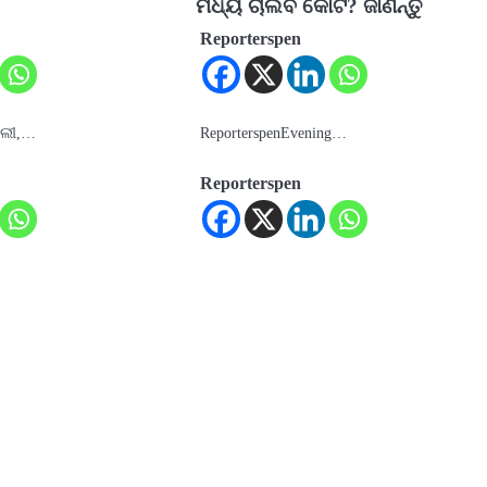
ମଧ୍ୟ ଚାଲିବ କୋର୍ଟ? ଜାଣନ୍ତୁ
Reporterspen
୍ଲୀ,…
ReporterspenEvening…
Reporterspen