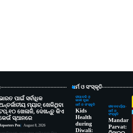
t
ଧର୍ମ ଓ ସଂସ୍କୃତି
ଭାରତ ପାଇଁ ସର୍ବାଧିକ
ଦୀପାବଳି ଓ
କାଳୀ ପୂଜା
ଅନ୍ତର୍ଜାତୀୟ ମ୍ୟାଚ୍ ଖେଳିଥିବା
ଧର୍ମ ଓ ସଂସ୍କୃତି
ଜୀବନଚର୍ଯ୍ୟା
Kids
ଟପ୍-୧୦ ଖେଳାଳି, ଦେଖନ୍ତୁ କିଏ
ଧର୍ମ ଓ
ସଂସ୍କୃତି
Health
କେଉଁ ସ୍ଥାନରେ
Mandar
during
Reporters Pen
August 8, 2026
Parvat:
Diwali: