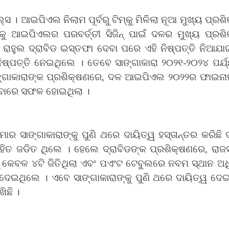
। ଆଇପିଏଲ ନିଲାମ ପୂର୍ବରୁ ଟିମ୍‌କୁ ମିଳିଲା ନୂଆ ମୁଖ୍ୟ ପ୍ରଶ
୍କୁ ଆଇପିଏଲର ପରବର୍ତ୍ତୀ ସିଜିନ୍ ପାଇଁ ଦଳର ମୁଖ୍ୟ ପ୍ରଶି
ରାହୁଲ ଦ୍ରାବିଡ ଇସ୍ତଫା ଦେବା ପରେ ଏହି ନିଷ୍ପତ୍ତି ନିଆଯା
ିଷ୍ପତ୍ତି ନେଇଥିଲେ । ତେବେ ସାଙ୍ଗାକାରା ୨୦୨୧-୨୦୨୪ ପର୍ଯ
ସାଙ୍ଗାକାରାଙ୍କ ପ୍ରଶିକ୍ଷଣରେ, ଦଳ ଆଇପିଏଲ ୨୦୨୨ର ଫାଇନ
ିବାରେ ସଫଳ ହୋଇଥିଲା ।
ର ସାଙ୍ଗାକାରାଙ୍କୁ ପୁଣି ଥରେ ଦାୟିତ୍ୱ ହସ୍ତାନ୍ତର କରିଛି
 ସହିତ ଜଡିତ ଥିଲେ । ହେଲେ ଦ୍ରାବିଡଙ୍କ ପ୍ରଶିକ୍ଷଣରେ, ରାଜ
ରୁ କେବଳ ୪ଟି ଜିତିଥିଲା ଏବଂ ପଏଂଟ ଟେବୁଲରେ ନବମ ସ୍ଥାନ ଅ
ା ଦେଇଥିଲେ । ଏବେ ସାଙ୍ଗାକାରାଙ୍କୁ ପୁଣି ଥରେ ଦାୟିତ୍ୱ ଦ
ିଛି ।