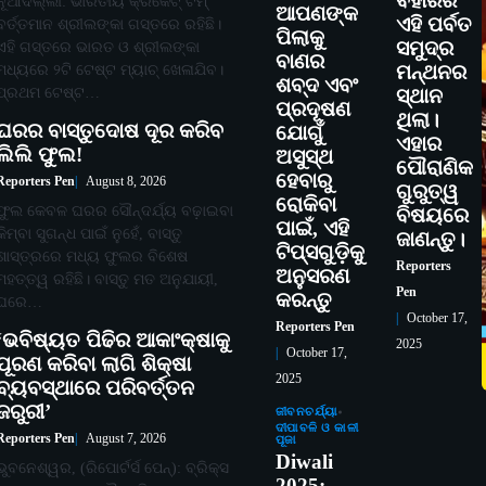
ବିହାରର
ନୂଆଦିଲ୍ଲୀ: ଭାରତୀୟ କ୍ରିକେଟ୍ ଟିମ୍
ଆପଣଙ୍କ
ଏହି ପର୍ବତ
ବର୍ତ୍ତମାନ ଶ୍ରୀଲଙ୍କା ଗସ୍ତରେ ରହିଛି।
ପିଲାକୁ
ସମୁଦ୍ର
ଏହି ଗସ୍ତରେ ଭାରତ ଓ ଶ୍ରୀଲଙ୍କା
ବାଣର
ମଧ୍ୟରେ ୨ଟି ଟେଷ୍ଟ ମ୍ୟାଚ୍ ଖେଳାଯିବ।
ମନ୍ଥନର
ଶବ୍ଦ ଏବଂ
ପ୍ରଥମ ଟେଷ୍ଟ…
ସ୍ଥାନ
ପ୍ରଦୂଷଣ
ଥିଲା।
ଘରର ବାସ୍ତୁଦୋଷ ଦୂର କରିବ
ଯୋଗୁଁ
ଏହାର
ଲିଲି ଫୁଲ!
ଅସୁସ୍ଥ
ପୌରାଣିକ
ହେବାରୁ
Reporters Pen
August 8, 2026
ଗୁରୁତ୍ୱ
ରୋକିବା
ଫୁଲ କେବଳ ଘରର ସୌନ୍ଦର୍ଯ୍ୟ ବଢ଼ାଇବା
ବିଷୟରେ
ପାଇଁ, ଏହି
କିମ୍ବା ସୁଗନ୍ଧ ପାଇଁ ନୁହେଁ, ବାସ୍ତୁ
ଜାଣନ୍ତୁ।
ଟିପ୍ସଗୁଡ଼ିକୁ
ଶାସ୍ତ୍ରରେ ମଧ୍ୟ ଫୁଲର ବିଶେଷ
Reporters
ଅନୁସରଣ
ମହତ୍ତ୍ୱ ରହିଛି। ବାସ୍ତୁ ମତ ଅନୁଯାୟୀ,
Pen
କରନ୍ତୁ
ଘରେ…
October 17,
Reporters Pen
‘ଭବିଷ୍ୟତ ପିଢିର ଆକାଂକ୍ଷାକୁ
2025
October 17,
ପୂରଣ କରିବା ଲାଗି ଶିକ୍ଷା
2025
ବ୍ୟବସ୍ଥାରେ ପରିବର୍ତ୍ତନ
ଜରୁରୀ’
ଜୀବନଚର୍ଯ୍ୟା
ଦୀପାବଳି ଓ କାଳୀ
Reporters Pen
August 7, 2026
ପୂଜା
Diwali
ଭୁବନେଶ୍ୱର, (ରିପୋର୍ଟର୍ସ ପେନ୍‌): ବ୍ରିକ୍ସ
2025: