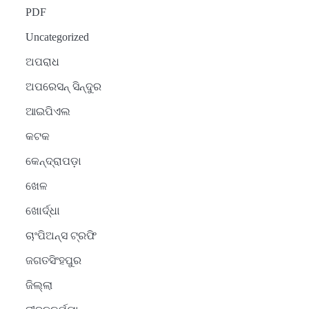
PDF
Uncategorized
ଅପରାଧ
ଅପରେସନ୍ ସିନ୍ଦୁର
ଆଇପିଏଲ
କଟକ
କେନ୍ଦ୍ରାପଡ଼ା
ଖେଳ
ଖୋର୍ଦ୍ଧା
ଚାଂପିଅନ୍ସ ଟ୍ରଫି
ଜଗତସିଂହପୁର
ଜିଲ୍ଲା