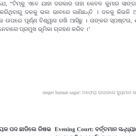
, “ଟିମ୍‌କୁ ଏବେ ଯାହା ଦରକାର ତାହା କେବଳ କୁମାର ସାଙ୍ଗା
ରିଥିବାରୁ ଦଳକୁ ଭଲ ଭାବରେ ଜାଣିଛନ୍ତି । ଦଳକୁ କିଭଳି 
 ଉପରେ ପୂର୍ଣ୍ଣ ବିଶ୍ୱାସ ରଖି ଆସିଛୁ । ତାଙ୍କର ସ୍ପଷ୍ଟତା, 
 ନେବାରେ ପ୍ରମୁଖ ଭୂମିକା ଗ୍ରହଣ କରିବ ।’
ଣ
singer human sagar: ଅଫେରା ରାଇଜରେ ହ୍ୟୁମାନ 
ାୟକ ପଦ ଛାଡିଲେ ରିଷଭ
Evening Court: ବର୍ତ୍ତମାନ ସନ୍ଧ୍ୟ