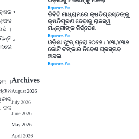
ଓଡ଼ିଶାରୁ ୨ ଜଣଙ୍କୁ ମିଳିଲା
Reporters Pen
4
ିକ୍ଷକ
ଡିବିଟି ମାଧ୍ୟମରେ କ୍ଷତିଗ୍ରସ୍ତଙ୍କୁ
କ୍ଷକ
କ୍ଷତିପୂରଣ ଦେବାକୁ ରାଜସ୍ୱ
ମନ୍ତ୍ରୀଙ୍କ ନିର୍ଦ୍ଦେଶ
ଇଛି ।
Reporters Pen
୍ୟନ୍ତ
5
ଓଡ଼ିଶା ଫୁଡ୍ ପ୍ରୋ ୨୦୨୬ : ୪୩,୪୩୭
ାଲରେ
କୋଟି ଟଙ୍କାର ନିବେଶ ପ୍ରସ୍ତାବ
ହାସଲ
Reporters Pen
Archives
 ଦଳ ।
ସ୍ଥାନ
August 2026
ଧିକାର
July 2026
େଇ ଦଳ
June 2026
May 2026
April 2026