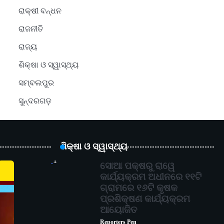
ରାକ୍ଷୀ ବନ୍ଧନ
ରାଜନୀତି
ରାଜ୍ୟ
ଶିକ୍ଷା ଓ ସ୍ୱାସ୍ଥ୍ୟ
ସମ୍ବଲପୁର
ସୁନ୍ଦରଗଡ଼
ଶିକ୍ଷା ଓ ସ୍ୱାସ୍ଥ୍ୟ
1
ସୋଆ ପକ୍ଷରୁ ରାୱେ
କାର୍ଯ୍ୟକ୍ରମ ଅଧୀନରେ ୧୧ଟି
ଗ୍ରାମରେ ୧୬ଟି କୃଷକ
ପ୍ରଶିକ୍ଷଣ କାର୍ଯ୍ୟକ୍ରମ
ଆୟୋଜିତ
Reporters Pen