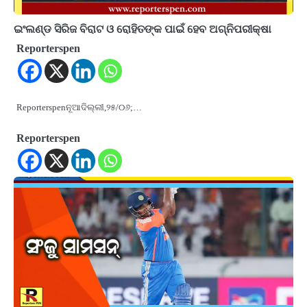
ଇଂଲଣ୍ଡ ସିରିଜ ବିରାଟ ଓ ରୋହିତଙ୍କ ପାଇଁ ହେବ ଅଗ୍ନିପରୀକ୍ଷା
Reporterspen
Reporterspenନୂଆଦିଲ୍ଲୀ,୨୫/୦୬;…
Reporterspen