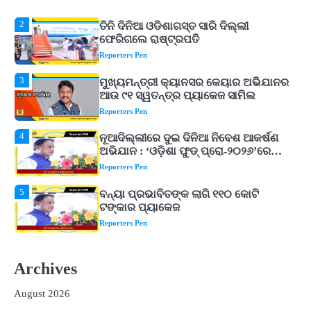
3
ମୁଖ୍ୟମନ୍ତ୍ରୀ କ୍ୟାନସର କେୟାର ଅଭିଯାନର
ଆଉ ୯୧ ସ୍ୱତନ୍ତ୍ର ପ୍ୟାକେଜ ସାମିଲ
Reporters Pen
4
ନୂଆଦିଲ୍ଲୀରେ ଦୁଇ ଦିନିଆ ନିବେଶ ଆକର୍ଷଣ
ଅଭିଯାନ : ‘ଓଡ଼ିଶା ଫୁଡ୍ ପ୍ରୋ-୨୦୨୬’ରେ
ଖାଦ୍ୟ ପ୍ରକ୍ରିୟାକରଣ କ୍ଷେତ୍ରକୁ ମିଳିବ
Reporters Pen
ଗୁରୁତ୍ୱ
5
ବନ୍ୟା ପ୍ରଭାବିତଙ୍କ ଲାଗି ୧୧୦ କୋଟି
ଟଙ୍କାର ପ୍ୟାକେଜ
Reporters Pen
1
ଆସାମରେ ଭୟଙ୍କର ବନ୍ୟା ମୃତ୍ୟୁ ସଂଖ୍ୟା
୮୯କୁ ବୃଦ୍ଧି
Reporters Pen
2
ତିନି ଦିନିଆ ଓଡିଶାଗସ୍ତ ସାରି ଦିଲ୍ଲୀ
ଫେରିଗଲେ ରାଷ୍ଟ୍ରପତି
Archives
Reporters Pen
August 2026
3
ମୁଖ୍ୟମନ୍ତ୍ରୀ କ୍ୟାନସର କେୟାର ଅଭିଯାନର