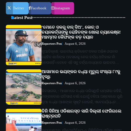
Twitter
Facebook
Instagram
Latest Post
‘ମୋତେ ଦଳରୁ ବାଦ୍ ଦିଅ’, କୋଚ୍ ଓ
ଚୟନକର୍ତ୍ତାଙ୍କୁ ରୋହିତଙ୍କ ଖୋଲା ଚ୍ୟାଲେଞ୍ଜ!
ମହମ୍ମଦ କୈଫଙ୍କ ବଡ଼ ବୟାନ
Reporters Pen
August 6, 2026
ନୂଆଦିଲ୍ଲୀ: ଭାରତୀୟ କ୍ରିକେଟ ଦଳର ଅଭିଜ୍ଞ ଓପନର
ରୋହିତ ଶର୍ମାଙ୍କ ଅବସରକୁ ନେଇ ଚର୍ଚ୍ଚା ଥମିବାର ନାଁ
ନେଉନାହିଁ। ତେବେ ଏହି ସବୁ ଚର୍ଚ୍ଚା ମଧ୍ୟରେ ଭାରତର…
ଆସାମରେ ଭୟଙ୍କର ବନ୍ୟା ମୃତ୍ୟୁ ସଂଖ୍ୟା ୮୯କୁ
ବୃଦ୍ଧି
Reporters Pen
August 6, 2026
ଶିବସାଗର, : ଆସାମରେ ବନ୍ୟା ପରିସ୍ଥିତି ଗମ୍ଭୀର ରହିଛି,
ମଙ୍ଗଳବାର ରାତିସାରା ବର୍ଷା ଯୋଗୁଁ ତଳିଆ ଅଞ୍ଚଳରେ ପୁଣି
ନୂଆ ବନ୍ୟା ଆଶଙ୍କା ସୃଷ୍ଟି ହୋଇଛି, ଏବେପର୍ଯ୍ୟନ୍ତ…
ତିନି ଦିନିଆ ଓଡିଶାଗସ୍ତ ସାରି ଦିଲ୍ଲୀ ଫେରିଗଲେ
ରାଷ୍ଟ୍ରପତି
Reporters Pen
August 6, 2026
ଭୁବନେଶ୍ୱର, (ରିପୋର୍ଟର୍ସ ପେନ୍‌): ତିନିଦିନିଆ ଓଡ଼ିଶା ଗସ୍ତ