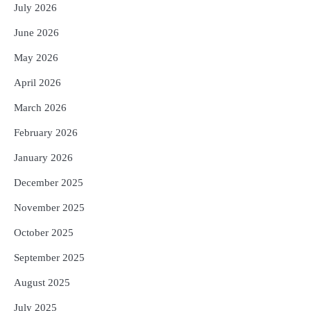
ଆଉ ୯୧ ସ୍ୱତନ୍ତ୍ର ପ୍ୟାକେଜ ସାମିଲ
July 2026
Reporters Pen
June 2026
4
ନୂଆଦିଲ୍ଲୀରେ ଦୁଇ ଦିନିଆ ନିବେଶ ଆକର୍ଷଣ
May 2026
ଅଭିଯାନ : ‘ଓଡ଼ିଶା ଫୁଡ୍ ପ୍ରୋ-୨୦୨୬’ରେ
ଖାଦ୍ୟ ପ୍ରକ୍ରିୟାକରଣ କ୍ଷେତ୍ରକୁ ମିଳିବ
Reporters Pen
April 2026
ଗୁରୁତ୍ୱ
5
ବନ୍ୟା ପ୍ରଭାବିତଙ୍କ ଲାଗି ୧୧୦ କୋଟି
March 2026
ଟଙ୍କାର ପ୍ୟାକେଜ
February 2026
Reporters Pen
January 2026
December 2025
November 2025
October 2025
September 2025
August 2025
July 2025