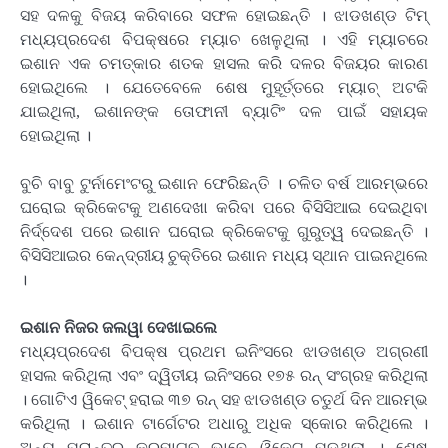
ସହ ଦଳକୁ ବିଜୟ କରିବାରେ ସଫଳ ହୋଇଛନ୍ତି । ଝାଡଖଣ୍ଡ ଟିମ୍
ମଧ୍ୟପ୍ରଦେଶ ବିପକ୍ଷରେ ମ୍ୟାଚ ଖେଳୁଥିଲା । ଏହି ମ୍ୟାଚରେ
ଇଶାନ ଏକ ଚମତ୍କାର ଶତକ ହାସଲ କରି ଦଳର ବିଜୟର କାରଣ
ହୋଇଥିଲେ । ଯେତେବେଳେ ଶେଷ ମୁହୂର୍ତ୍ତରେ ମ୍ୟାଚ୍ ଅଟକି
ଯାଇଥିଲା, ଇଶାନଙ୍କ ତୋଫାନୀ ବ୍ୟାଟିଂ ଦଳ ପାଇଁ ସହାୟକ
ହୋଇଥିଲା ।
ବୁଚି ବାବୁ ଟୁର୍ନାମେଂଟରୁ ଇଶାନ ଫେରିଛନ୍ତି । ଚଳିତ ବର୍ଷ ଆରମ୍ଭରେ
ଘରୋଇ କ୍ରିକେଟକୁ ଅଣଦେଖା କରିବା ପରେ ବିସିସିଆଇ ଦେଇଥିବା
ନିର୍ଦ୍ଦେଶ ପରେ ଇଶାନ ଘରୋଇ କ୍ରିକେଟକୁ ଗୁରୁତ୍ୱ ଦେଇଛନ୍ତି ।
ବିସିସିଆଇର କେନ୍ଦ୍ରୀୟ ଚୁକ୍ତିରେ ଇଶାନ ମଧ୍ୟ ସ୍ଥାନ ପାଇନଥିଲେ
।
ଇଶାନ ନିଜର ଜଲୱା ଦେଖାଇଲେ
ମଧ୍ୟପ୍ରଦେଶ ବିପକ୍ଷ ପ୍ରଥମ ଇନିଂସରେ ଝାଡଖଣ୍ଡ ଅଗ୍ରଣୀ
ହାସଲ କରିଥିଲା ଏବଂ ଦ୍ୱିତୀୟ ଇନିଂସରେ ୧୭୫ ରନ୍ ସଂଗ୍ରହ କରିଥିଲା
। ଗୋଟିଏ ୱିକେଟ୍ ହରାଇ ୩୭ ରନ୍ ସହ ଝାଡଖଣ୍ଡ ଚତୁର୍ଥ ଦିନ ଆରମ୍ଭ
କରିଥିଲା । ଇଶାନ ଟାର୍ଗେଟର ଅଧାରୁ ଅଧିକ ସ୍କୋର କରିଥିଲେ ।
ଅନ୍ୟ ପ୍ରାନ୍ତରୁ କ୍ରମାଗତ ଭାବେ ୱିକେଟ୍ ପଡୁଥିଲା । ଶେଷ