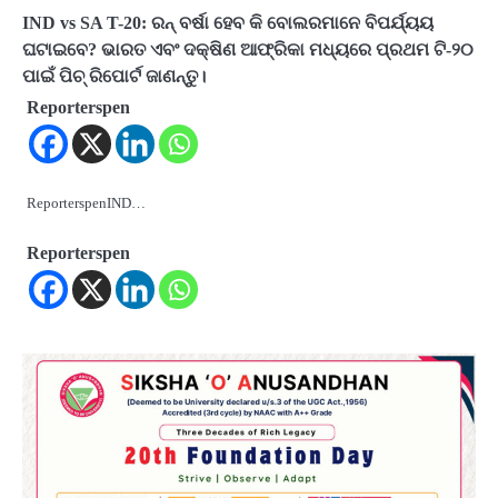
IND vs SA T-20: ରନ୍ ବର୍ଷା ହେବ କି ବୋଲରମାନେ ବିପର୍ଯ୍ୟୟ
ଘଟାଇବେ? ଭାରତ ଏବଂ ଦକ୍ଷିଣ ଆଫ୍ରିକା ମଧ୍ୟରେ ପ୍ରଥମ ଟି-୨୦
ପାଇଁ ପିଚ୍ ରିପୋର୍ଟ ଜାଣନ୍ତୁ।
Reporterspen
ReporterspenIND…
Reporterspen