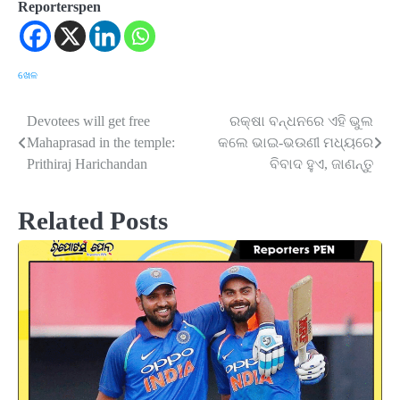
Reporterspen
ଖେଳ
Devotees will get free
ରକ୍ଷା ବନ୍ଧନରେ ଏହି ଭୁଲ
Post
Mahaprasad in the temple:
କଲେ ଭାଇ-ଭଉଣୀ ମଧ୍ୟରେ
navigation
Prithiraj Harichandan
ବିବାଦ ହୁଏ, ଜାଣନ୍ତୁ
Related Posts