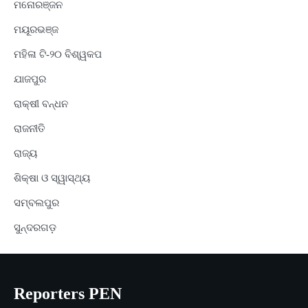
ମନୋରଞ୍ଜନ
ମୟୂରଭଞ୍ଜ
ମହିଳା ଟି-୨୦ ବିଶ୍ୱକପ
ଯାଜପୁର
ରାକ୍ଷୀ ବନ୍ଧନ
ରାଜନୀତି
ରାଜ୍ୟ
ଶିକ୍ଷା ଓ ସ୍ୱାସ୍ଥ୍ୟ
ସମ୍ବଲପୁର
ସୁନ୍ଦରଗଡ଼
Reporters PEN