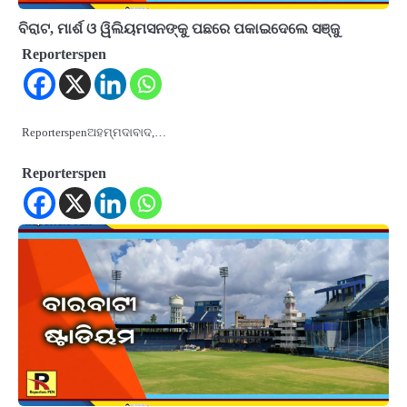
ବିରାଟ, ମାର୍ଶ ଓ ୱିଲିୟମସନଙ୍କୁ ପଛରେ ପକାଇଦେଲେ ସଞ୍ଜୁ
Reporterspen
Reporterspenଅହମ୍ମଦାବାଦ,…
Reporterspen