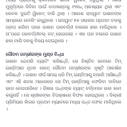
ମୁହୂର୍ତ୍ତରେ ଜିତିବା ପାଇଁ ଝାଡଖଣ୍ଡକୁ ୧୨ରନ୍ ଆବଶ୍ୟକ ଥିଲା ଏବଂ
କେବଳ ଦୁଇଟି ୱିକେଟ୍ ବାକି ଥିଲା । ଆକାଶ ରାଜୱାଟ ଇଶାନଙ୍କ
ସାମ୍ନାରେ ବୋଲିଂ କରୁଥିଲେ । ରାଜୱାଟ ୫୫ ଓଭରର ପ୍ରଥମ ବଲକୁ
ଡ୍ରପ କରିବା ପରେ ଇଶାନ ପରବର୍ତ୍ତୀ ବଲରେ ଛକା ମାରିଥିଲେ ।
ତା’ପରେ ପରବର୍ତ୍ତୀବଲ୍ ଡଟ୍ ହୋଇଗଲା । ଏହା ପର ବଲରେ ଇଶାନ
ଛକା ମାରି ଦଳକୁ ବିଜୟ ଦେଇଥିଲେ ।
ଗୌତମ ଗମ୍ଭୀରଙ୍କ ମୁଣ୍ଡ ବିନ୍ଧା
ଇଶାନ ଯେପରି ବ୍ୟାଟିଂ କରିଛନ୍ତି, ସେ ନିଶ୍ଚିତ ଭାବରେ ଟିମ୍
ଇଣ୍ଡିଆର ନୂତନ କୋଚ୍ ଗୌତମ ଗମ୍ଭୀରଙ୍କ ଦୃଷ୍ଟି ଆକର୍ଷଣ
କରିଛନ୍ତି । ଇଶାନ ଦୀର୍ଘ ସମୟ ଧରି ଟିମ୍ ଇଣ୍ଡିଆରୁ ବାହାରି ଆସିଛନ୍ତି
ଏବଂ ଏହି ଶତକ ଆଧାରରେ ସେ ଟିମ୍ ଇଣ୍ଡିଆକୁ ଫେରିବା ଦାବିରେ
ଭାଗ ନେଇପାରିବେ । ରିଷଭ ପନ୍ତଙ୍କ ବ୍ୟାଟ୍ ବର୍ତ୍ତମାନ ଭଲ କାମ
କରୁନାହିଁ । ସେ ଶ୍ରୀଲଙ୍କା ବିପକ୍ଷରେ ବିଫଳ ହୋଇଥିଲେ । ଦିଲ୍ଲୀ
ପ୍ରିମିୟର ଲିଗର ପ୍ରଥମ ମ୍ୟାଚରେ ମଧ୍ୟ ପନ୍ତ ଫେଲ ମାରିଥିଲେ
।