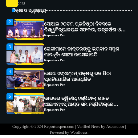
2025
ବିଶ୍ୱବିଦ୍ୟାଳୟର ସଫଳତା, ଉତ୍କର୍ଷତା ଓ
ଶିକ୍ଷା ଓ ସ୍ୱାସ୍ଥ୍ୟ
ଅଗ୍ରଗତିର ସ୍ମୃତିଚାରଣ
Reporters Pen
3
ରୋଗୀମାନେ ଡାକ୍ତରଙ୍କୁ ଭଗବାନ ସଦୃଶ
ମାନନ୍ତି: ସୋଆ ଉପସଭାପତି
Reporters Pen
4
ସୋଆ ଏସ୍‌ଏଚ୍‌ଏମ୍ ପକ୍ଷରୁ ରଜ ପିଠା
ପ୍ରତିଯୋଗିତା ଆୟୋଜିତ
Reporters Pen
5
ଭାରତର ଦ୍ୱିତୀୟ ହସ୍ପିଟାଲ୍ ଭାବେ
ଆଇଏମ୍‌ଏସ୍ ଆଣ୍ଡ ସମ ହସ୍ପିଟାଲ୍‌ରେ
ଅତ୍ୟାଧୁନିକ ଡିଜିସ୍କାନର ସ୍ଥାପନ
Reporters Pen
1
ସୋଆ ପକ୍ଷରୁ ରାୱେ କାର୍ଯ୍ୟକ୍ରମ ଅଧୀନରେ
୧୧ଟି ଗ୍ରାମରେ ୧୬ଟି କୃଷକ ପ୍ରଶିକ୍ଷଣ
କାର୍ଯ୍ୟକ୍ରମ ଆୟୋଜିତ
Reporters Pen
2
ସୋଆର ୨୦ତମ ପ୍ରତିଷ୍ଠା ଦିବସରେ
Copyright © 2024 Reporterspen.com | Verified News by
Ascendoor
|
ବିଶ୍ୱବିଦ୍ୟାଳୟର ସଫଳତା, ଉତ୍କର୍ଷତା ଓ
Powered by
WordPress
.
ଅଗ୍ରଗତିର ସ୍ମୃତିଚାରଣ
Reporters Pen