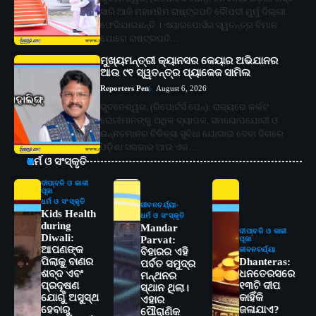
ସାରି ଆଜି ମହାମହିମ ରାଷ୍ଟ୍ରପତି ଦୌପଦୀ ମୁର୍ମୁ ଦିଲ୍ଲୀ
ଫେରିଯାଇଛନ୍ତି । ଏୟାରପୋର୍ସର ସ୍ୱତନ୍ତ୍ର ବିମାନ
ଯୋଗେ ରାଷ୍ଟ୍ରପତି…
ମୁଖ୍ୟମନ୍ତ୍ରୀ କ୍ୟାନସର କେୟାର ଅଭିଯାନର
ଆଉ ୯୧ ସ୍ୱତନ୍ତ୍ର ପ୍ୟାକେଜ ସାମିଲ
Reporters Pen
August 6, 2026
ଭୁବନେଶ୍ୱର, (ରିପୋର୍ଟର୍ସ ପେନ୍‌): ରାଜ୍ୟରେ କର୍କଟ
ରୋଗୀମାନଙ୍କୁ ଅଧିକ ବ୍ୟାପକ, ସମୟୋପଯୋଗୀ ଓ
ଉନ୍ନତମାନର ଚିକିତ୍ସା ସୁବିଧା ଯୋଗାଇ ଦେବା ଦିଗରେ
ଓଡ଼ିଶା ସରକାର ଆଉ ଏକ…
ଧର୍ମ ଓ ସଂସ୍କୃତି
ଦୀପାବଳି ଓ କାଳୀ
ପୂଜା
ଧର୍ମ ଓ ସଂସ୍କୃତି
ଜୀବନଚର୍ଯ୍ୟା
Kids Health
ଧର୍ମ ଓ ସଂସ୍କୃତି
during
Mandar
ଦୀପାବଳି ଓ କାଳୀ
Diwali:
Parvat:
ପୂଜା
ଆପଣଙ୍କ
ଜୀବନଚର୍ଯ୍ୟା
ବିହାରର ଏହି
ପିଲାକୁ ବାଣର
Dhanteras:
ପର୍ବତ ସମୁଦ୍ର
ଶବ୍ଦ ଏବଂ
ଧନତେରସରେ
ମନ୍ଥନର
ପ୍ରଦୂଷଣ
୧୩ଟି ଦୀପ
ସ୍ଥାନ ଥିଲା।
ଯୋଗୁଁ ଅସୁସ୍ଥ
କାହିଁକି
ଏହାର
ହେବାରୁ
ଜଳାଯାଏ?
ପୌରାଣିକ