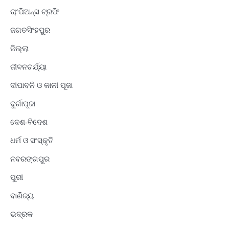
ଚାଂପିଅନ୍ସ ଟ୍ରଫି
ଜଗତସିଂହପୁର
ଜିଲ୍ଲା
ଜୀବନଚର୍ଯ୍ୟା
ଦୀପାବଳି ଓ କାଳୀ ପୂଜା
ଦୁର୍ଗାପୂଜା
ଦେଶ-ବିଦେଶ
ଧର୍ମ ଓ ସଂସ୍କୃତି
ନବରଙ୍ଗପୁର
ପୁରୀ
ବାଣିଜ୍ୟ
ଭଦ୍ରକ