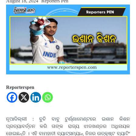
August 18, 2024
Reporters Pen
Reporterspen
ନୂଆଦିଲ୍ଲୀ : ବୁଚି ବାବୁ ଟୁର୍ଣ୍ଣାମେଣ୍ଟରେ ଇଶାନ କିଶନ
ପ୍ରତ୍ୟାବର୍ତ୍ତନ କରି ତାଙ୍କ ରାଜ୍ୟ ଝାଡଖଣ୍ଡର ଅଧିନାୟକ
ହୋଇଛନ୍ତି । ଏହି ବାମହାତୀ ବ୍ୟାଟ୍ସମ୍ୟାନ୍ ନିଜର ଉତ୍କୃଷ୍ଟ ବ୍ୟାଟିଂ