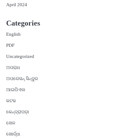
April 2024
Categories
English
PDF
Uncategorized
ଅପରାଧ
ଅପରେସନ୍ ସିନ୍ଦୁର
ଆଇପିଏଲ
କଟକ
କେନ୍ଦ୍ରାପଡ଼ା
ଖେଳ
ଖୋର୍ଦ୍ଧା