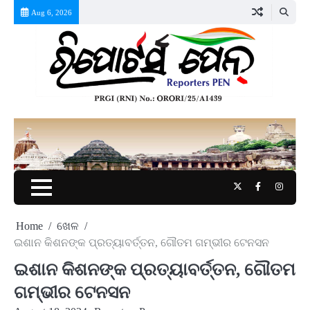
Skip
Aug 6, 2026
to
content
Twitter
Facebook
Instag
Home
ଖେଳ
ଇଶାନ କିଶନଙ୍କ ପ୍ରତ୍ୟାବର୍ତ୍ତନ, ଗୌତମ ଗମ୍ଭୀର ଟେନସନ
ଇଶାନ କିଶନଙ୍କ ପ୍ରତ୍ୟାବର୍ତ୍ତନ, ଗୌତମ
ଗମ୍ଭୀର ଟେନସନ