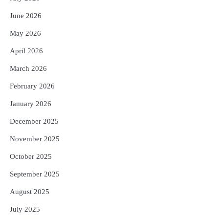
ପ୍ରଦାନ, ଓଡ଼ିଶାରୁ ୨ ଜଣଙ୍କୁ ମିଳିଲା
Reporters Pen
June 2026
4
ଡିବିଟି ମାଧ୍ୟମରେ କ୍ଷତିଗ୍ରସ୍ତଙ୍କୁ
May 2026
କ୍ଷତିପୂରଣ ଦେବାକୁ ରାଜସ୍ୱ ମନ୍ତ୍ରୀଙ୍କ
ନିର୍ଦ୍ଦେଶ
Reporters Pen
April 2026
5
ଓଡ଼ିଶା ଫୁଡ୍ ପ୍ରୋ ୨୦୨୬ : ୪୩,୪୩୭ କୋଟି
March 2026
ଟଙ୍କାର ନିବେଶ ପ୍ରସ୍ତାବ ହାସଲ
February 2026
Reporters Pen
January 2026
December 2025
November 2025
October 2025
September 2025
August 2025
July 2025