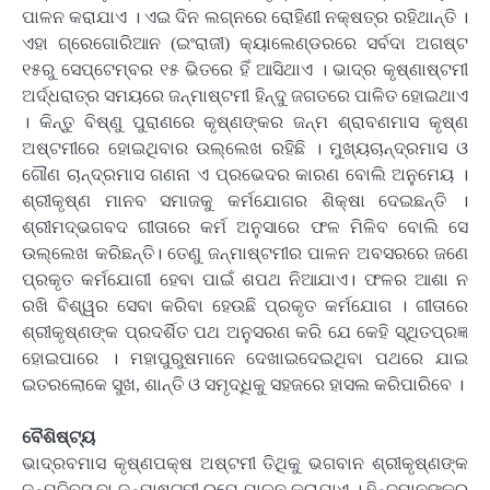
ପାଳନ କରାଯାଏ । ଏଇ ଦିନ ଲଗ୍ନରେ ରୋହିଣୀ ନକ୍ଷତ୍ର ରହିଥାନ୍ତି ।
ଏହା ଗ୍ରେଗୋରିଆନ (ଇଂରାଜୀ) କ୍ୟାଲେଣ୍ଡରରେ ସର୍ବଦା ଅଗଷ୍ଟ
୧୫ରୁ ସେପ୍ଟେମ୍ବର ୧୫ ଭିତରେ ହିଁ ଆସିଥାଏ । ଭାଦ୍ର କୃଷ୍ଣାଷ୍ଟମୀ
ଅର୍ଦ୍ଧରାତ୍ର ସମୟରେ ଜନ୍ମାଷ୍ଟମୀ ହିନ୍ଦୁ ଜଗତରେ ପାଳିତ ହୋଇଥାଏ
। କିନ୍ତୁ ବିଷ୍ଣୁ ପୁରାଣରେ କୃଷ୍ଣଙ୍କର ଜନ୍ମ ଶ୍ରାବଣମାସ କୃଷ୍ଣ
ଅଷ୍ଟମୀରେ ହୋଇଥିବାର ଉଲ୍ଲେଖ ରହିଛି । ମୁଖ୍ୟଚାନ୍ଦ୍ରମାସ ଓ
ଗୌଣ ଚାନ୍ଦ୍ରମାସ ଗଣନା ଏ ପ୍ରଭେଦର କାରଣ ବୋଲି ଅନୁମେୟ ।
ଶ୍ରୀକୃଷ୍ଣ ମାନବ ସମାଜକୁ କର୍ମଯୋଗର ଶିକ୍ଷା ଦେଇଛନ୍ତି ।
ଶ୍ରୀମଦ୍ଭଗବଦ ଗୀତାରେ କର୍ମ ଅନୁସାରେ ଫଳ ମିଳିବ ବୋଲି ସେ
ଉଲ୍ଲେଖ କରିଛନ୍ତି। ତେଣୁ ଜନ୍ମାଷ୍ଟମୀର ପାଳନ ଅବସରରେ ଜଣେ
ପ୍ରକୃତ କର୍ମଯୋଗୀ ହେବା ପାଇଁ ଶପଥ ନିଆଯାଏ। ଫଳର ଆଶା ନ
ରଖି ବିଶ୍ୱର ସେବା କରିବା ହେଉଛି ପ୍ରକୃତ କର୍ମଯୋଗ । ଗୀତାରେ
ଶ୍ରୀକୃଷ୍ଣଙ୍କ ପ୍ରଦର୍ଶିତ ପଥ ଅନୁସରଣ କରି ଯେ କେହି ସ୍ଥିତପ୍ରଜ୍ଞ
ହୋଇପାରେ । ମହାପୁରୁଷମାନେ ଦେଖାଇଦେଇଥିବା ପଥରେ ଯାଇ
ଇତରଲୋକେ ସୁଖ, ଶାନ୍ତି ଓ ସମୃଦ୍ଧିକୁ ସହଜରେ ହାସଲ କରିପାରିବେ ।
ବୈଶିଷ୍ଟ୍ୟ
ଭାଦ୍ରବମାସ କୃଷ୍ଣପକ୍ଷ ଅଷ୍ଟମୀ ତିଥିକୁ ଭଗବାନ ଶ୍ରୀକୃଷ୍ଣଙ୍କ
ଜନ୍ମଦିବସ ବା ଜନ୍ମାଷ୍ଟମୀ ରୂପେ ପାଳନ କରାଯାଏ । ହିନ୍ଦୁମାନଙ୍କର