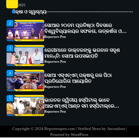
ସୋଆର ୨୦ତମ ପ୍ରତିଷ୍ଠା ଦିବସରେ
2025
ବିଶ୍ୱବିଦ୍ୟାଳୟର ସଫଳତା, ଉତ୍କର୍ଷତା ଓ
ଅଗ୍ରଗତିର ସ୍ମୃତିଚାରଣ
ଶିକ୍ଷା ଓ ସ୍ୱାସ୍ଥ୍ୟ
Reporters Pen
3
ରୋଗୀମାନେ ଡାକ୍ତରଙ୍କୁ ଭଗବାନ ସଦୃଶ
ମାନନ୍ତି: ସୋଆ ଉପସଭାପତି
Reporters Pen
4
ସୋଆ ଏସ୍‌ଏଚ୍‌ଏମ୍ ପକ୍ଷରୁ ରଜ ପିଠା
ପ୍ରତିଯୋଗିତା ଆୟୋଜିତ
Reporters Pen
5
ଭାରତର ଦ୍ୱିତୀୟ ହସ୍ପିଟାଲ୍ ଭାବେ
ଆଇଏମ୍‌ଏସ୍ ଆଣ୍ଡ ସମ ହସ୍ପିଟାଲ୍‌ରେ
ଅତ୍ୟାଧୁନିକ ଡିଜିସ୍କାନର ସ୍ଥାପନ
Reporters Pen
1
ସୋଆ ପକ୍ଷରୁ ରାୱେ କାର୍ଯ୍ୟକ୍ରମ ଅଧୀନରେ
୧୧ଟି ଗ୍ରାମରେ ୧୬ଟି କୃଷକ ପ୍ରଶିକ୍ଷଣ
କାର୍ଯ୍ୟକ୍ରମ ଆୟୋଜିତ
Reporters Pen
2
ସୋଆର ୨୦ତମ ପ୍ରତିଷ୍ଠା ଦିବସରେ
Copyright © 2024 Reporterspen.com | Verified News by
Ascendoor
|
ବିଶ୍ୱବିଦ୍ୟାଳୟର ସଫଳତା, ଉତ୍କର୍ଷତା ଓ
Powered by
WordPress
.
ଅଗ୍ରଗତିର ସ୍ମୃତିଚାରଣ
Reporters Pen