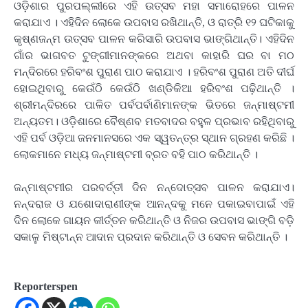
ଓଡ଼ିଶାର ପୁରପଲ୍ଲୀରେ ଏହି ଉତ୍ସବ ମହା ସମାରୋହରେ ପାଳନ
କରାଯାଏ । ଏହିଦିନ ଲୋକେ ଉପବାସ ରଖିଥାନ୍ତି, ଓ ରାତ୍ରି ୧୨ ଘଟିକାକୁ
କୃଷ୍ଣଜନ୍ମ ଉତ୍ସବ ପାଳନ କରିସାରି ଉପବାସ ଭାଙ୍ଗିଥାନ୍ତି। ଏହିଦିନ
ଗାଁର ଭାଗବତ ଟୁଙ୍ଗୀମାନଙ୍କରେ ଅଥବା କାହାରି ଘର ବା ମଠ
ମନ୍ଦିରରେ ହରିବଂଶ ପୁରାଣ ପାଠ କରାଯାଏ । ହରିବଂଶ ପୁରାଣ ଅତି ଦୀର୍ଘ
ହୋଇଥିବାରୁ କେଉଁଠି କେଉଁଠି ଖଣ୍ଡିକିଆ ହରିବଂଶ ପଢ଼ିଥାନ୍ତି ।
ଶ୍ରୀମନ୍ଦିରରେ ପାଳିତ ପର୍ବପର୍ବାଣିମାନଙ୍କ ଭିତରେ ଜନ୍ମାଷ୍ଟମୀ
ଅନ୍ୟତମ। ଓଡ଼ିଶାରେ ବୈଷ୍ଣବ ମତବାଦର ବହୁଳ ପ୍ରଭାବ ରହିଥିବାରୁ
ଏହି ପର୍ବ ଓଡ଼ିଆ ଜନମାନସରେ ଏକ ସ୍ୱତନ୍ତ୍ର ସ୍ଥାନ ଗ୍ରହଣ କରିଛି ।
ଲୋକମାନେ ମଧ୍ୟ ଜନ୍ମାଷ୍ଟମୀ ବ୍ରତ ବହି ପାଠ କରିଥାନ୍ତି ।
ଜନ୍ମାଷ୍ଟମୀର ପରବର୍ତ୍ତୀ ଦିନ ନନ୍ଦୋତ୍ସବ ପାଳନ କରାଯାଏ।
ନନ୍ଦରାଜ ଓ ଯଶୋଦାରାଣୀଙ୍କ ଆନନ୍ଦକୁ ମନେ ପକାଇବାପାଇଁ ଏହି
ଦିନ ଲୋକେ ଗାୟନ କୀର୍ତ୍ତନ କରିଥାନ୍ତି ଓ ନିଜର ଉପବାସ ଭାଙ୍ଗି ବଡ଼ି
ସକାଳୁ ମିଷ୍ଟାନ୍ନ ଆଦାନ ପ୍ରଦାନ କରିଥାନ୍ତି ଓ ସେବନ କରିଥାନ୍ତି ।
Reporterspen