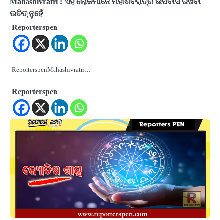
Mahashivratri : ଏହି ଲୋକମାନେ ମହାଶିବରାତ୍ରି ଉପବାସ ରଖିବା
ଉଚିତ୍ ନୁହେଁ
Reporterspen
ReporterspenMahashivratri…
Reporterspen