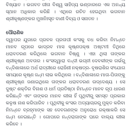
ବିଖ୍ୟାତ । ଭଗବତ ଗୀତା ବିଶ୍ୱ ସାହିତ୍ୟ ଭଣ୍ଡାରରେ ଏକ ଅନନ୍ୟ
ସ୍ଥାନ ଅଧିକାର କରିଛି । ଏଥିରେ ରଚିତ ହେଇଥିବା ଭଗବାନ
ଶ୍ରୀକୃଷ୍ଣଙ୍କର ମୁଖନିଃସୃତ ବାଣୀ ଦିବ୍ୟ ଓ ସନାତନ ।
ପୌରାଣିକ
ଦ୍ୱାପର ଯୁଗରେ ପ୍ରବଳ ପ୍ରତାପୀ କଂସକୁ ବଧ କରିବା ନିମନ୍ତେ
ମାନବ ରୂପରେ ଭାଦ୍ରବ ମାସ କୃଷ୍ଣପକ୍ଷ ଅଷ୍ଟମୀ ତିଥିରେ
ଧରାବତରଣ କରିଥିଲେ ଭଗବାନ ବିଷ୍ଣୁ । ଏହା ଥିଲା ତାଙ୍କର
ଶ୍ରୀକୃଷ୍ଣ ଅବତାର । କଂସଦ୍ୱାରା ବନ୍ଦୀ ଭଗ୍ନୀ ଦେବକୀଙ୍କ ଗର୍ଭରୁ
ବନ୍ଦିଶାଳାରେ ଅର୍ଧ ରାତ୍ରୀରେ ରୋହିଣୀ ନକ୍ଷତ୍ର- ବୃଷରାଶିର ସଂଯୋଗ
ସମୟରେ କୃଷ୍ଣ ଜନ୍ମ ଲାଭ କରିଥିଲେ । ବନ୍ଦିଶାଳାରେ ମାତା-ପିତାଙ୍କୁ
ଶ୍ରୀକୃଷ୍ଣ ଜଣାଇଥିଲେ ତାଙ୍କର ଧରାବତରଣ ଉଦ୍ଦେଶ୍ୟ । ସେ
ଦୁଷ୍ଟ ଶକ୍ତିର ବିନାଶ ଓ ଧର୍ମ ପ୍ରତିଷ୍ଠା ନିମନ୍ତେ ମାନବ ରୂପ ଧାରଣ
କରିଛନ୍ତି ଏବଂ ତାଙ୍କର ମାନବ ଲୀଳା ହିଁ ପୃଥିବୀରୁ ସମସ୍ତ ପ୍ରକାର
କଳୁଷ ନାଶ କରିପାରିବ । ପୃଥିବୀକୁ କଂସର ଅତ୍ୟାଚାରରୁ ମୁକ୍ତ କରିବା
ନିମନ୍ତେ ବ୍ରହ୍ମାଙ୍କ ସହ ଦେବଗଣଙ୍କ ଅନୁରୋଧ ରକ୍ଷାକରି ସେ
ଜନ୍ମ ନେଇଛନ୍ତି । ଗୋପରେ ନନ୍ଦରାଜାଙ୍କ ଘରେ ବାଲ୍ୟ ଲୀଳା
କରିବେ ।