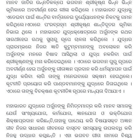
ମାନବ ଜାତିର ଉନ୍ନତିକଳ୍ପେ ଭଗବାନ ଶ୍ରୀକୃଷ୍ଣ ଭିନ୍ନ ଭିନ୍ନ
ଭୂମିକାରେ ଅବତୀର୍ଣ୍ଣ ହେଇ ଲୀଳା କରିଥିଲେ । ମହାଭାରତ ଯୁଦ୍ଧକୁ
ଏଡେଇବା ପାଇଁ ଶାନ୍ତିର ବାର୍ତ୍ତାନେଇ ଦୁର୍ଯ୍ୟୋଧନଙ୍କ ନିକଟକୁ ଗମନ
କରିଥିଲେ।ଏଠାରେ ପଂରବ୍ରହ୍ମ ଶ୍ରୀକୃଷ୍ଣ ଶାନ୍ତିଦୂତର ଭୂମିକା
ନିଭାଇ ଥିଲେ । ମହାଭାରତ ଯୁଦ୍ଧକ୍ଷେତ୍ରରେ ଅର୍ଜୁନଙ୍କ ରଥର
ସାରଥୀହେଇ ରଥକୁ ସୁଚାରୁ ରୂପେ ଚାଳନା କରିଥିଲେ । ଯୁଦ୍ଧର
ପ୍ରାରମ୍ଭରେ ନିଜର ଜ୍ଞାତି କୁଟୁମ୍ବମାନଙ୍କୁ ଅବଲୋକନ କରି
ଅର୍ଜୁନଙ୍କ ମନରେ ବିଷାଦ ଆସିଥିଲା ଓ ଯୁଦ୍ଧ ନକରିବା ପାଇଁ
ଶ୍ରୀକୃଷ୍ଣଙ୍କୁ ମନା କରିଦେଇଥିଲେ । ଏଠାରେ ଭଗବାନ ଗୁରୁ ରୂପରେ
ଅବତୀର୍ଣ୍ଣ ହେଇ ଅର୍ଜୁନଙ୍କୁ ଗୀତାଜ୍ଞାନ ପ୍ରଦାନ କରି ଧର୍ମସ୍ଥାପନ ପାଇଁ
ଯୁଦ୍ଧ କରିବା ଲାଗି ତାଙ୍କୁ ମନେଇବାରେ ସକ୍ଷମ ହେଇଥିଲେ।
କୂଟନୀତି ପ୍ରୟୋଗ କରି ପାଣ୍ଡବମାନଙ୍କୁ ଯୁଦ୍ଧରେ ଜିତାଇଥିଲେ ।
ଏଠାରେ ତାଙ୍କୁ ବିଚକ୍ଷଣ କୂଟନୀତିଜ୍ଞ ରୂପରେ ମାନ୍ୟତା ଦିଆଯାଏ ।
ମହାଭାରତ ଯୁଦ୍ଧରେ ଅର୍ଜୁନଙ୍କୁ ନିମିତ୍ତମାତ୍ର କରି ମାନବ ସମାଜକୁ
ଯେଉଁ ସାଂଖ୍ୟଯୋଗ, କର୍ମଯୋଗ, ଜ୍ଞାନଯୋଗ ଓ ଭକ୍ତିଯୋଗ
ଶିକ୍ଷାପ୍ରଦାନ କରିଛନ୍ତି,ତାହାକୁ ପାଥେୟ କରି ବିଷୟାସକ୍ତ ଅଜ୍ଞାନ
ଜୀବ ନିଜର ସାଧାରଣ ଜୀବନରେ ବାସ୍ତବ ସମସ୍ୟାକୁ ଉପଲବ୍ଧି କରି
ନିଜକୁ ଉଦ୍ଧାର କରୁଛନ୍ତି । ଏହା ଭଗବତ ଗୀତା ନାମରେ ବିଶ୍ୱ