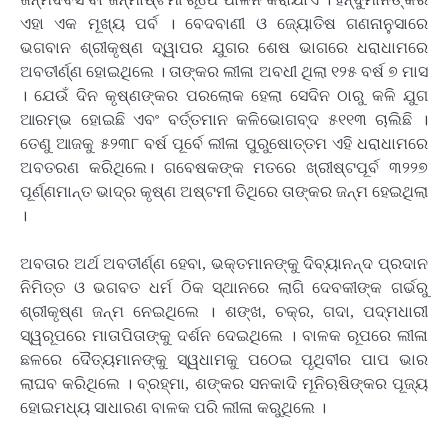
ଏହା ଏକ ମୂଖ୍ୟ ପର୍ବ । ବେଦବାଣୀ ଓ ଜ୍ୟୋତିଷ ଗଣନାନୁସାରେ
ଭଗବାନ ଶ୍ରୀକୃଷ୍ଣ ଦ୍ୱାପର ଯୁଗର ଶେଷ ଭାଗରେ ଧରାଧାମରେ
ଅବତୀର୍ଣ୍ଣ ହୋଇଥିଲେ । ତାଙ୍କର ଲୀଳା ଅବଧୀ ଥିଲା ୧୨୫ ବର୍ଷ ୭ ମାସ
। ଯେଉଁ ଦିନ କୃଷ୍ଣଙ୍କର ପରଲୋକ ହେଲା ସେଦିନ ଠାରୁ କଳି ଯୁଗ
ଆରମ୍ଭ ହୋଇଛି ଏବଂ ବର୍ତ୍ତମାନ କଳିଭୋଗବ୍ଦ ୫୧୧୩ ଚାଲିଛି ।
ତେଣୁ ଆଜକୁ ୫୨୩୮ ବର୍ଷ ପୂର୍ବେ ଲୀଳା ପୁରୁଷୋତ୍ତମ ଏହି ଧରାଧାମରେ
ଅବତରଣ କରିଥିଲେ। ଗବେଷକଙ୍କ ମତରେ ଖ୍ରୀଷ୍ଟପୂର୍ବ ୩୨୨୭
ପୂର୍ଣ୍ଣମାନ୍ତ ଭାଦ୍ର କୃଷ୍ଣ ଅଷ୍ଟମୀ ତିଥିରେ ତାଙ୍କର ଜନ୍ମ ହେଇଥିଲା
।
ଅବତାର ଅର୍ଥ ଅବତୀର୍ଣ୍ଣ ହେବା, ଭକ୍ତମାନଙ୍କୁ ଦିବ୍ୟାନନ୍ଦ ପ୍ରଦାନ
ନିମିତ୍ତ ଓ ଭଗବତ ଧର୍ମ ଠିକ ସ୍ଥାନରେ ଲାଗି ଦେବକୀଙ୍କ ଗର୍ଭରୁ
ଶ୍ରୀକୃଷ୍ଣ ଜନ୍ମ ନେଇଥିଲେ । ଶଙ୍ଖ, ଚକ୍ର, ଗଦା, ପଦ୍ମଧାରୀ
ସ୍ୱରୂପରେ ମାତାପିତାଙ୍କୁ ଦର୍ଶନ ଦେଇଥିଲେ । ବାଳକ ରୂପରେ ଲୀଳା
ଛଳରେ ଦୈତ୍ୟମାନଙ୍କୁ ସ୍ୱଧାମକୁ ପଠେଇ ପୃଥିବୀର ପାପ ଭାର
ଲାଘବ କରିଥିଲେ । ବ୍ରହ୍ମା, ଶଙ୍କର ସନକାଦି ମୂନିଋଷିଙ୍କର ପୂଜ୍ୟ
ହୋଇମଧ୍ୟ ସାଧାରଣ ବାଳକ ପରି ଲୀଳା କରୁଥିଲେ ।