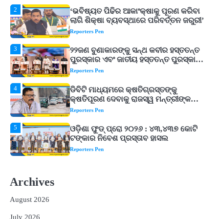
3
୨୨ଜଣ ବୁଣାକାରଙ୍କୁ ସନ୍ଥ କବୀର ହସ୍ତତନ୍ତ
ପୁରସ୍କାର ଏବଂ ଜାତୀୟ ହସ୍ତତନ୍ତ ପୁରସ୍କାର
ପ୍ରଦାନ, ଓଡ଼ିଶାରୁ ୨ ଜଣଙ୍କୁ ମିଳିଲା
Reporters Pen
4
ଡିବିଟି ମାଧ୍ୟମରେ କ୍ଷତିଗ୍ରସ୍ତଙ୍କୁ
କ୍ଷତିପୂରଣ ଦେବାକୁ ରାଜସ୍ୱ ମନ୍ତ୍ରୀଙ୍କ
ନିର୍ଦ୍ଦେଶ
Reporters Pen
5
ଓଡ଼ିଶା ଫୁଡ୍ ପ୍ରୋ ୨୦୨୬ : ୪୩,୪୩୭ କୋଟି
ଟଙ୍କାର ନିବେଶ ପ୍ରସ୍ତାବ ହାସଲ
Reporters Pen
1
ଘରର ବାସ୍ତୁଦୋଷ ଦୂର କରିବ ଲିଲି ଫୁଲ!
Reporters Pen
2
‘ଭବିଷ୍ୟତ ପିଢିର ଆକାଂକ୍ଷାକୁ ପୂରଣ କରିବା
ଲାଗି ଶିକ୍ଷା ବ୍ୟବସ୍ଥାରେ ପରିବର୍ତ୍ତନ ଜରୁରୀ’
Archives
Reporters Pen
August 2026
3
୨୨ଜଣ ବୁଣାକାରଙ୍କୁ ସନ୍ଥ କବୀର ହସ୍ତତନ୍ତ
ପୁରସ୍କାର ଏବଂ ଜାତୀୟ ହସ୍ତତନ୍ତ ପୁରସ୍କାର
July 2026