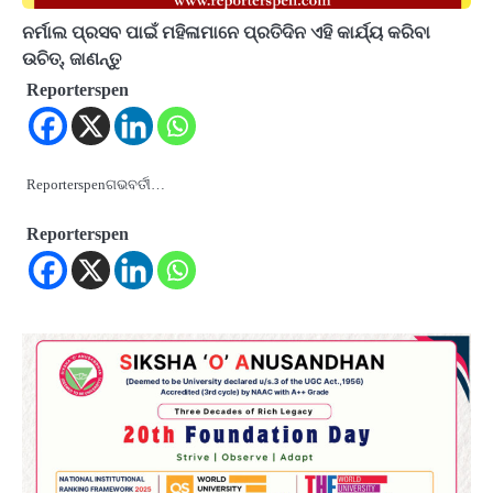
ନର୍ମାଲ ପ୍ରସବ ପାଇଁ ମହିଳାମାନେ ପ୍ରତିଦିନ ଏହି କାର୍ଯ୍ୟ କରିବା
ଉଚିତ୍‌, ଜାଣନ୍ତୁ
Reporterspen
Reporterspenଗଭବର୍ତୀ…
Reporterspen
2
‘ଭବିଷ୍ୟତ ପିଢିର ଆକାଂକ୍ଷାକୁ ପୂରଣ କରିବା