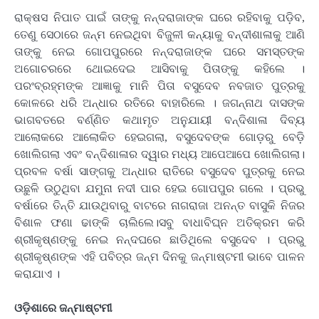
ରାକ୍ଷସ ନିପାତ ପାଇଁ ତାଙ୍କୁ ନନ୍ଦରାଜାଙ୍କ ଘରେ ରହିବାକୁ ପଡ଼ିବ,
ତେଣୁ ସେଠାରେ ଜନ୍ମ ନେଇଥିବା ବିଜୁଳୀ କନ୍ୟାକୁ ବନ୍ଦୀଶାଳାକୁ ଆଣି
ତାଙ୍କୁ ନେଇ ଗୋପପୁରରେ ନନ୍ଦରାଜାଙ୍କ ଘରେ ସମସ୍ତଙ୍କ
ଅଗୋଚରରେ ଥୋଇଦେଇ ଆସିବାକୁ ପିତାଙ୍କୁ କହିଲେ ।
ପରଂବ୍ରହ୍ମଙ୍କ ଆଜ୍ଞାକୁ ମାନି ପିତା ବସୁଦେବ ନବଜାତ ପୁତ୍ରକୁ
କୋଳରେ ଧରି ଅନ୍ଧାର ରତିରେ ବାହାରିଲେ । ଜଗନ୍ନାଥ ଦାସଙ୍କ
ଭାଗବତରେ ବର୍ଣ୍ଣିତ କଥାମୃତ ଅନୁଯାୟୀ ବନ୍ଦିଶାଳା ଦିବ୍ୟ
ଆଲୋକରେ ଆଲୋକିତ ହେଇଗଲା, ବସୁଦେବଙ୍କ ଗୋଡ଼ରୁ ବେଡ଼ି
ଖୋଲିଗଲା ଏବଂ ବନ୍ଦିଶାଳାର ଦ୍ୱାର ମଧ୍ୟ ଆପେଆପେ ଖୋଲିଗଲା।
ପ୍ରବଳ ବର୍ଷା ସାଙ୍ଗକୁ ଅନ୍ଧାର ରାତିରେ ବସୁଦେବ ପୁତ୍ରକୁ ନେଇ
ଉଛୁଳି ଉଠୁଥିବା ଯମୁନା ନଦୀ ପାର ହେଇ ଗୋପପୁର ଗଲେ । ପ୍ରଭୁ
ବର୍ଷାରେ ତିନ୍ତି ଯାଉଥିବାରୁ ବାଟରେ ନାଗରାଜା ଅନନ୍ତ ବାସୁକି ନିଜର
ବିଶାଳ ଫଣା ଢାଙ୍କି ଚାଲିଲେ।ସବୁ ବାଧାବିଘ୍ନ ଅତିକ୍ରମ କରି
ଶ୍ରୀକୃଷ୍ଣଙ୍କୁ ନେଇ ନନ୍ଦଘରେ ଛାଡିଥିଲେ ବସୁଦେବ । ପ୍ରଭୁ
ଶ୍ରୀକୃଷ୍ଣଙ୍କ ଏହି ପବିତ୍ର ଜନ୍ମ ଦିନକୁ ଜନ୍ମାଷ୍ଟମୀ ଭାବେ ପାଳନ
କରାଯାଏ ।
ଓଡ଼ିଶାରେ ଜନ୍ମାଷ୍ଟମୀ