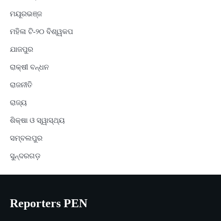
ମୟୂରଭଞ୍ଜ
ମହିଳା ଟି-୨୦ ବିଶ୍ୱକପ
ଯାଜପୁର
ରାକ୍ଷୀ ବନ୍ଧନ
ରାଜନୀତି
ରାଜ୍ୟ
ଶିକ୍ଷା ଓ ସ୍ୱାସ୍ଥ୍ୟ
ସମ୍ବଲପୁର
ସୁନ୍ଦରଗଡ଼
Reporters PEN