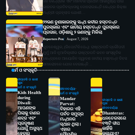
ଜନ କୈନ୍ଦ୍ରିକ ଏବଂ ମାନବତା ପ୍ରଥମ ଆଭିମୁଖ୍ୟ ପାଇଁ
ଭାରତର ପ୍ରତିବଦ୍ଧତାକୁ ଦୋହରାଇଛନ୍ତି କେନ୍ଦ୍ର ଶିକ୍ଷା
ମନ୍ତ୍ରୀ ପ୍ରହ୍ଲାଦ ଯୋଶୀ…
୨୨ଜଣ ବୁଣାକାରଙ୍କୁ ସନ୍ଥ କବୀର ହସ୍ତତନ୍ତ
ପୁରସ୍କାର ଏବଂ ଜାତୀୟ ହସ୍ତତନ୍ତ ପୁରସ୍କାର
ପ୍ରଦାନ, ଓଡ଼ିଶାରୁ ୨ ଜଣଙ୍କୁ ମିଳିଲା
Reporters Pen
August 7, 2026
ଭୁବନେଶ୍ୱର, (ରିପୋର୍ଟର୍ସ ପେନ୍‌): ରାଷ୍ଟ୍ରପତି ଦ୍ରୌପଦୀ
ମୁର୍ମୁ ଆଜି ନୂଆଦିଲ୍ଲୀର ରାଷ୍ଟ୍ରପତି ଭବନ ସାଂସ୍କୃତିକ
କେନ୍ଦ୍ରରେ ଆୟୋଜିତ ଦ୍ୱାଦଶ ଜାତୀୟ ହସ୍ତତନ୍ତ ଦିବସ
ସମାରୋହରେ ଯୋଗ ଦେଇଛନ୍ତି…
ଧର୍ମ ଓ ସଂସ୍କୃତି
ଦୀପାବଳି ଓ କାଳୀ
ପୂଜା
ଧର୍ମ ଓ ସଂସ୍କୃତି
ଜୀବନଚର୍ଯ୍ୟା
Kids Health
ଧର୍ମ ଓ ସଂସ୍କୃତି
during
Mandar
ଦୀପାବଳି ଓ କାଳୀ
Diwali:
Parvat:
ପୂଜା
ଆପଣଙ୍କ
ଜୀବନଚର୍ଯ୍ୟା
ବିହାରର ଏହି
ପିଲାକୁ ବାଣର
Dhanteras:
ପର୍ବତ ସମୁଦ୍ର
ଶବ୍ଦ ଏବଂ
ଧନତେରସରେ
ମନ୍ଥନର
ପ୍ରଦୂଷଣ
୧୩ଟି ଦୀପ
ସ୍ଥାନ ଥିଲା।
ଯୋଗୁଁ ଅସୁସ୍ଥ
କାହିଁକି
ଏହାର
ହେବାରୁ
ଜଳାଯାଏ?
ପୌରାଣିକ