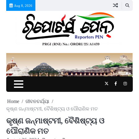
Skip
Aug 8, 2026
to
content
Twitter
Facebook
Instag
Home
ଜୀବନଚର୍ଯ୍ୟା
କୃଷ୍ଣ ଜନ୍ମାଷ୍ଟମୀ, ବୈଶିଷ୍ଟ୍ୟ ଓ ପୌରାଣିକ ମତ
କୃଷ୍ଣ ଜନ୍ମାଷ୍ଟମୀ, ବୈଶିଷ୍ଟ୍ୟ ଓ
ପୌରାଣିକ ମତ