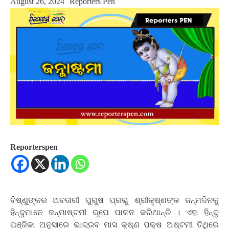
August 26, 2024
Reporters Pen
Reporterspen
ବିଷ୍ଣୁଙ୍କର ଅବତାରୀ ପୁରୁଷ ପ୍ରଭୁ ଶ୍ରୀକୃଷ୍ଣଙ୍କ ଜନ୍ମଦିନକୁ
ହିନ୍ଦୁମାନେ ଜନ୍ମାଷ୍ଟମୀ ରୂପେ ପାଳନ କରିଥାନ୍ତି । ଏହା ହିନ୍ଦୁ
ପଞ୍ଜିକା ଅନୁସାରେ ଭାଦ୍ରବ ମାସ କୃଷ୍ଣ ପକ୍ଷ ଅଷ୍ଟମୀ ତିଥିରେ