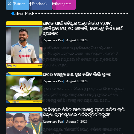
Twitter
Facebook
Instagram
Latest Post
ଭାରତ ପାଇଁ ସର୍ବାଧିକ ଅନ୍ତର୍ଜାତୀୟ ମ୍ୟାଚ୍
ଖେଳିଥିବା ଟପ୍-୧୦ ଖେଳାଳି, ଦେଖନ୍ତୁ କିଏ କେଉଁ
ସ୍ଥାନରେ
Reporters Pen
August 8, 2026
ନୂଆଦିଲ୍ଲୀ: ଭାରତୀୟ କ୍ରିକେଟ୍ ଟିମ୍ ବର୍ତ୍ତମାନ
ଶ୍ରୀଲଙ୍କା ଗସ୍ତରେ ରହିଛି। ଏହି ଗସ୍ତରେ ଭାରତ ଓ
ଶ୍ରୀଲଙ୍କା ମଧ୍ୟରେ ୨ଟି ଟେଷ୍ଟ ମ୍ୟାଚ୍ ଖେଳାଯିବ।
ପ୍ରଥମ ଟେଷ୍ଟ…
ଘରର ବାସ୍ତୁଦୋଷ ଦୂର କରିବ ଲିଲି ଫୁଲ!
Reporters Pen
August 8, 2026
ଫୁଲ କେବଳ ଘରର ସୌନ୍ଦର୍ଯ୍ୟ ବଢ଼ାଇବା କିମ୍ବା ସୁଗନ୍ଧ
ପାଇଁ ନୁହେଁ, ବାସ୍ତୁ ଶାସ୍ତ୍ରରେ ମଧ୍ୟ ଫୁଲର ବିଶେଷ
ମହତ୍ତ୍ୱ ରହିଛି। ବାସ୍ତୁ ମତ ଅନୁଯାୟୀ, ଘରେ…
‘ଭବିଷ୍ୟତ ପିଢିର ଆକାଂକ୍ଷାକୁ ପୂରଣ କରିବା ଲାଗି
ଶିକ୍ଷା ବ୍ୟବସ୍ଥାରେ ପରିବର୍ତ୍ତନ ଜରୁରୀ’
Reporters Pen
August 7, 2026
ଭୁବନେଶ୍ୱର, (ରିପୋର୍ଟର୍ସ ପେନ୍‌): ବ୍ରିକ୍ସ ସହଯୋଗରେ