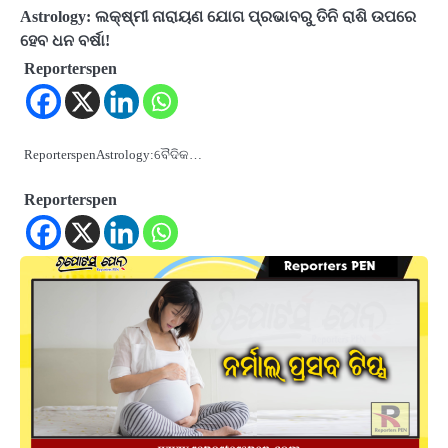
Astrology: ଲକ୍ଷ୍ମୀ ନାରାୟଣ ଯୋଗ ପ୍ରଭାବରୁ ତିନି ରାଶି ଉପରେ
ହେବ ଧନ ବର୍ଷା!
Reporterspen
ReporterspenAstrology:ବୈଦିକ…
Reporterspen