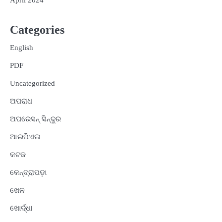
Categories
English
PDF
Uncategorized
ଅପରାଧ
ଅପରେସନ୍ ସିନ୍ଦୁର
ଆଇପିଏଲ
କଟକ
କେନ୍ଦ୍ରାପଡ଼ା
ଖେଳ
ଖୋର୍ଦ୍ଧା