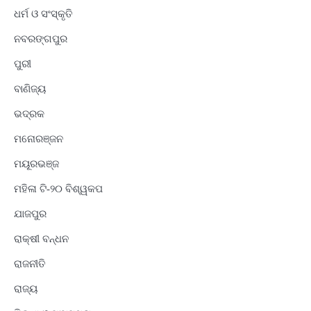
ଧର୍ମ ଓ ସଂସ୍କୃତି
ନବରଙ୍ଗପୁର
ପୁରୀ
ବାଣିଜ୍ୟ
ଭଦ୍ରକ
ମନୋରଞ୍ଜନ
ମୟୂରଭଞ୍ଜ
ମହିଳା ଟି-୨୦ ବିଶ୍ୱକପ
ଯାଜପୁର
ରାକ୍ଷୀ ବନ୍ଧନ
ରାଜନୀତି
ରାଜ୍ୟ