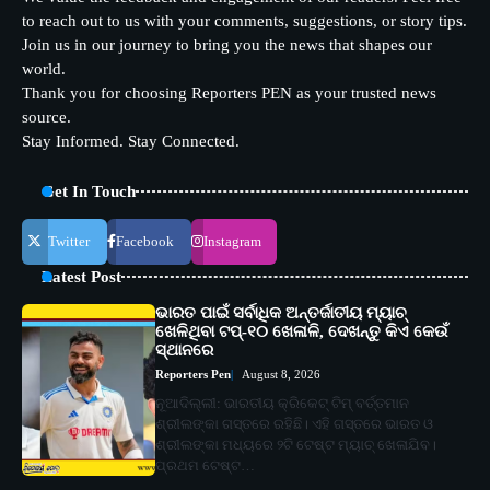
to reach out to us with your comments, suggestions, or story tips.
Join us in our journey to bring you the news that shapes our
world.
Thank you for choosing Reporters PEN as your trusted news
source.
Stay Informed. Stay Connected.
Get In Touch
Twitter
Facebook
Instagram
Latest Post
ଭାରତ ପାଇଁ ସର୍ବାଧିକ ଅନ୍ତର୍ଜାତୀୟ ମ୍ୟାଚ୍
ଖେଳିଥିବା ଟପ୍-୧୦ ଖେଳାଳି, ଦେଖନ୍ତୁ କିଏ କେଉଁ
ସ୍ଥାନରେ
Reporters Pen
August 8, 2026
ନୂଆଦିଲ୍ଲୀ: ଭାରତୀୟ କ୍ରିକେଟ୍ ଟିମ୍ ବର୍ତ୍ତମାନ
ଶ୍ରୀଲଙ୍କା ଗସ୍ତରେ ରହିଛି। ଏହି ଗସ୍ତରେ ଭାରତ ଓ
ଶ୍ରୀଲଙ୍କା ମଧ୍ୟରେ ୨ଟି ଟେଷ୍ଟ ମ୍ୟାଚ୍ ଖେଳାଯିବ।
ପ୍ରଥମ ଟେଷ୍ଟ…