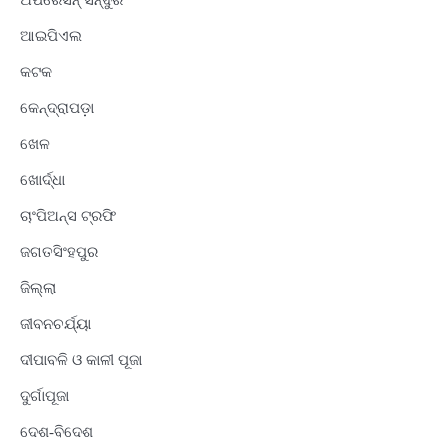
ଅପରେସନ୍ ସିନ୍ଦୁର
ଆଇପିଏଲ
କଟକ
କେନ୍ଦ୍ରାପଡ଼ା
ଖେଳ
ଖୋର୍ଦ୍ଧା
ଚାଂପିଅନ୍ସ ଟ୍ରଫି
ଜଗତସିଂହପୁର
ଜିଲ୍ଲା
ଜୀବନଚର୍ଯ୍ୟା
ଦୀପାବଳି ଓ କାଳୀ ପୂଜା
ଦୁର୍ଗାପୂଜା
ଦେଶ-ବିଦେଶ