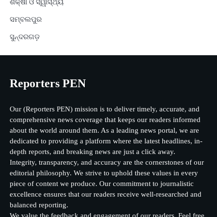
ଶିକ୍ଷା ଓ ସ୍ୱାସ୍ଥ୍ୟ
ସମ୍ବଲପୁର
ସୁନ୍ଦରଗଡ଼
Reporters PEN
Our (Reporters PEN) mission is to deliver timely, accurate, and
comprehensive news coverage that keeps our readers informed
about the world around them. As a leading news portal, we are
dedicated to providing a platform where the latest headlines, in-
depth reports, and breaking news are just a click away.
Integrity, transparency, and accuracy are the cornerstones of our
editorial philosophy. We strive to uphold these values in every
piece of content we produce. Our commitment to journalistic
excellence ensures that our readers receive well-researched and
balanced reporting.
We value the feedback and engagement of our readers. Feel free