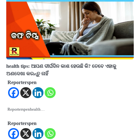
health tips: ଆପଣ ଦୀର୍ଘଦିନ କାଶ ହେଉଛି କି? ତେବେ ଏହାକୁ
ଅଣଦେଖା କରନ୍ତୁ ନାହିଁ
Reporterspen
Reporterspenhealth…
Reporterspen