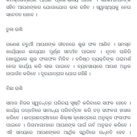
ସହିତ ଆପଣଙ୍କର ଯୋଗାଯୋଗ ଭଲ ରହିବ । ସ୍ୱାସ୍ଥ୍ୟକୁ ନେଇ
ସଚେତନ ହେବେ ।
ତୁଳା ରାଶି
ଗଣେଶ ଚତୁର୍ଥୀ ଆପଣଙ୍କ ଜୀବନରେ ଶୁଭ ଫଳ ଆଣିବ । ସମସ୍ତ
କାର୍ଯ୍ୟରେ ଭାଗ୍ୟର ପୂର୍ଣ୍ଣ ସମର୍ଥନ ପାଇବେ । ନୂତନ ଚାକିରି
ଖୋଜୁଥିଲେ ଶୁଭ ଫଳାଫଳ ମିଳିବ । ବରିଷ୍ଠ ବ୍ୟକ୍ତିଙ୍କ ପରାମର୍ଶ
ନେଇ କାର୍ଯ୍ୟ କରି ଲାଭ ପାଇବେ । ବ୍ୟବସାୟରେ ଆପଣ ଅଧିକ
ଉପାର୍ଜନ କରିବେ । ଦୂରଯାତ୍ରାର ଯୋଗ ରହିଛି ।
ବିଛା ରାଶି
ସମାଜ ନିଜର ସ୍ୱତନ୍ତ୍ର ପରିଚୟ ସୃଷ୍ଟି କରିବାରେ ସଫଳ ହେବେ ।
କାର୍ଯ୍ୟ ପଦ୍ଧତିରେ ସାମାନ୍ୟ ପରିବର୍ତ୍ତନ କରି ବଡ଼ ସଫଳତା ହାସଲ
କରିବେ । ଛାତ୍ରଛାତ୍ରୀମାନେ ଶିକ୍ଷା କ୍ଷେତ୍ରରେ ଅନୁକୂଳ ଫଳାଫଳ
ପାଇବେ । ପିତାମାତାମାନେ ଆପଣଙ୍କ ପାଇଁ ଗର୍ବ ଅନୁଭବ କରିବେ ।
ଏହି ସମୟରେ ଆପଣଙ୍କର ଆର୍ଥିକ ସ୍ଥିତିରେ ଉନ୍ନତି ହେବ ।