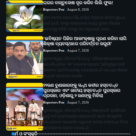
ଘରର ବାସ୍ତୁଦୋଷ ଦୂର କରିବ ଲିଲି ଫୁଲ!
Reporters Pen
August 8, 2026
ଫୁଲ କେବଳ ଘରର ସୌନ୍ଦର୍ଯ୍ୟ ବଢ଼ାଇବା କିମ୍ବା ସୁଗନ୍ଧ
ପାଇଁ ନୁହେଁ, ବାସ୍ତୁ ଶାସ୍ତ୍ରରେ ମଧ୍ୟ ଫୁଲର ବିଶେଷ
ମହତ୍ତ୍ୱ ରହିଛି। ବାସ୍ତୁ ମତ ଅନୁଯାୟୀ, ଘରେ…
‘ଭବିଷ୍ୟତ ପିଢିର ଆକାଂକ୍ଷାକୁ ପୂରଣ କରିବା ଲାଗି
ଶିକ୍ଷା ବ୍ୟବସ୍ଥାରେ ପରିବର୍ତ୍ତନ ଜରୁରୀ’
Reporters Pen
August 7, 2026
ଭୁବନେଶ୍ୱର, (ରିପୋର୍ଟର୍ସ ପେନ୍‌): ବ୍ରିକ୍ସ ସହଯୋଗରେ
ଜନ କୈନ୍ଦ୍ରିକ ଏବଂ ମାନବତା ପ୍ରଥମ ଆଭିମୁଖ୍ୟ ପାଇଁ
ଭାରତର ପ୍ରତିବଦ୍ଧତାକୁ ଦୋହରାଇଛନ୍ତି କେନ୍ଦ୍ର ଶିକ୍ଷା
ମନ୍ତ୍ରୀ ପ୍ରହ୍ଲାଦ ଯୋଶୀ…
୨୨ଜଣ ବୁଣାକାରଙ୍କୁ ସନ୍ଥ କବୀର ହସ୍ତତନ୍ତ
ପୁରସ୍କାର ଏବଂ ଜାତୀୟ ହସ୍ତତନ୍ତ ପୁରସ୍କାର
ପ୍ରଦାନ, ଓଡ଼ିଶାରୁ ୨ ଜଣଙ୍କୁ ମିଳିଲା
Reporters Pen
August 7, 2026
ଭୁବନେଶ୍ୱର, (ରିପୋର୍ଟର୍ସ ପେନ୍‌): ରାଷ୍ଟ୍ରପତି ଦ୍ରୌପଦୀ
ମୁର୍ମୁ ଆଜି ନୂଆଦିଲ୍ଲୀର ରାଷ୍ଟ୍ରପତି ଭବନ ସାଂସ୍କୃତିକ
କେନ୍ଦ୍ରରେ ଆୟୋଜିତ ଦ୍ୱାଦଶ ଜାତୀୟ ହସ୍ତତନ୍ତ ଦିବସ
ସମାରୋହରେ ଯୋଗ ଦେଇଛନ୍ତି…
ଧର୍ମ ଓ ସଂସ୍କୃତି