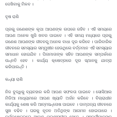
ଦେଖିବାକୁ ମିଳବ ।
ବୃଷ ରାଶି
ପ୍ରଭୁ ଗଣେଶଙ୍କ କୃପା ଆପଣଙ୍କ ଉପରେ ରହିବ । ଏହି ସମୟରେ
ଆପଣ ଅନେକ ଖୁସି ଖବର ପାଇବେ । ଏହି ସମୟ ମଧ୍ୟରେ ପ୍ରଭୁ
ଗଣେଶ ଆପଣଙ୍କ ଜୀବନରୁ ଅନେକ ବାଧା ଦୂର କରିବେ । ପାରିବାରିକ
ଜୀବନରେ ସମସ୍ୟାର ସମ୍ମୁଖୀନ ହେଉଥିଲେ ବର୍ତ୍ତମାନ ଏହି ସମସ୍ୟାର
ସମାଧାନ ହୋଇଯିବ । ପିତାମାତାଙ୍କ ସହିତ ଆପଣଙ୍କ ସମ୍ପର୍କରେ
ଉନ୍ନତି ହେବ । କାର୍ଯ୍ୟ କ୍ଷେତ୍ରରେ ଦୂର ସ୍ଥାନକୁ ଯାତ୍ରା
କରିପାରନ୍ତି ।
କନ୍ୟା ରାଶି
ନିଜ ବୁଦ୍ଧିକୁ ବ୍ୟବହାର କରି ଆପଣ ସଫଳତା ପାଇବେ । ସୋସିଆଲ
ମିଡିଆ ମାଧ୍ୟମରେ ଆପଣ ଖ୍ୟାତି ଅର୍ଜନ କରିବେ । ବିଚାରାଧୀନ
କାର୍ଯ୍ୟକୁ ଶେଷ କରି ଆତ୍ମସନ୍ତୋଷ ପାଇବେ । ଦାମ୍ପତ୍ୟ ଜୀବନରେ
ସୁଖ ବଢିବ । ଘରକୁ ନୂତନ ଅତିଥିଙ୍କ ଆଗମନ ହୋଇପାରେ ।
କର୍ମକ୍ଷେତ୍ରରେ ଆପଣ ପ୍ରଶଂସନୀୟ ହେବେ । ସହକର୍ମୀମାନଙ୍କ