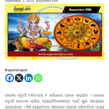
September 3, 2024
Reporters Pen
Reporterspen
ଗଣେଶ ଚତୁର୍ଥୀ ଚଳିତମାସ ୭ ତାରିଖରେ ପାଳନ କରାଯିବ । ଗଣେଶ
ଚତୁର୍ଥୀ କେତେକ ରାଶିର ବ୍ୟକ୍ତିବିଶେଷଙ୍କ ପାଇଁ ଶୁଭ ସାବ୍ୟସ୍ତ
ହୋଇପାରେ । କିଛି ବ୍ୟକ୍ତିଙ୍କ ଜୀବନରେ ଅନେକ ପରିବର୍ତ୍ତନ ମଧ୍ୟ