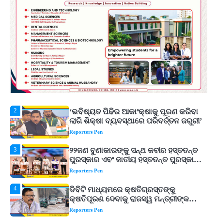
ଟଙ୍କାର ନିବେଶ ପ୍ରସ୍ତାବ ହାସଲ
Reporters Pen
1
ଘରର ବାସ୍ତୁଦୋଷ ଦୂର କରିବ ଲିଲି ଫୁଲ!
Reporters Pen
2
‘ଭବିଷ୍ୟତ ପିଢିର ଆକାଂକ୍ଷାକୁ ପୂରଣ କରିବା
ଲାଗି ଶିକ୍ଷା ବ୍ୟବସ୍ଥାରେ ପରିବର୍ତ୍ତନ ଜରୁରୀ’
Reporters Pen
3
୨୨ଜଣ ବୁଣାକାରଙ୍କୁ ସନ୍ଥ କବୀର ହସ୍ତତନ୍ତ
ପୁରସ୍କାର ଏବଂ ଜାତୀୟ ହସ୍ତତନ୍ତ ପୁରସ୍କାର
ପ୍ରଦାନ, ଓଡ଼ିଶାରୁ ୨ ଜଣଙ୍କୁ ମିଳିଲା
Reporters Pen
4
ଡିବିଟି ମାଧ୍ୟମରେ କ୍ଷତିଗ୍ରସ୍ତଙ୍କୁ
କ୍ଷତିପୂରଣ ଦେବାକୁ ରାଜସ୍ୱ ମନ୍ତ୍ରୀଙ୍କ
ନିର୍ଦ୍ଦେଶ
Reporters Pen
5
ଓଡ଼ିଶା ଫୁଡ୍ ପ୍ରୋ ୨୦୨୬ : ୪୩,୪୩୭ କୋଟି
ଟଙ୍କାର ନିବେଶ ପ୍ରସ୍ତାବ ହାସଲ
Reporters Pen