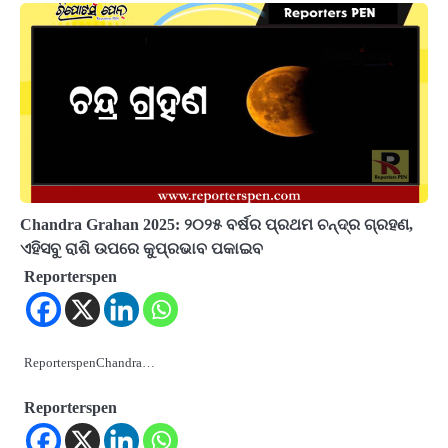
Chandra Grahan 2025: ୨୦୨୫ ବର୍ଷର ପ୍ରଥମ ଚନ୍ଦ୍ର ଗ୍ରହଣ,
ଏହିସବୁ ରାଶି ଉପରେ କୁପ୍ରଭାବ ପକାଇବ
Reporterspen
ReporterspenChandra…
Reporterspen