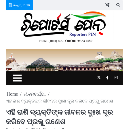
Skip
Aug 8, 2026
to
content
Twitter
Facebook
Instag
Home
ଜୀବନଚର୍ଯ୍ୟା
ଏହି ରାଶି ବ୍ୟକ୍ତିଙ୍କ ଜୀବନର ଦୁଃଖ ଦୂର କରିବେ ପ୍ରଭୁ ଗଣେଶ
ଏହି ରାଶି ବ୍ୟକ୍ତିଙ୍କ ଜୀବନର ଦୁଃଖ ଦୂର
କରିବେ ପ୍ରଭୁ ଗଣେଶ