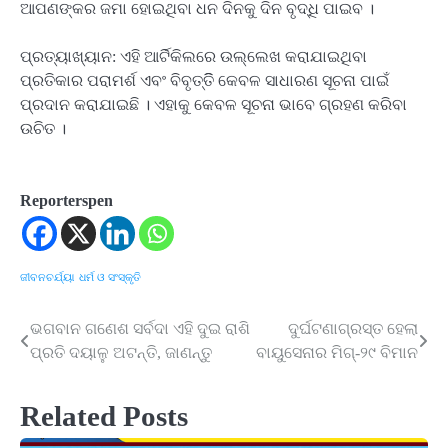
ଆପଣଙ୍କର ଜମା ହୋଇଥିବା ଧନ ଦିନକୁ ଦିନ ବୃଦ୍ଧି ପାଇବ ।
ପ୍ରତ୍ୟାଖ୍ୟାନ: ଏହି ଆର୍ଟିକିଲରେ ଉଲ୍ଲେଖ କରାଯାଇଥିବା
ପ୍ରତିକାର ପରାମର୍ଶ ଏବଂ ବିବୃତ୍ତିି କେବଳ ସାଧାରଣ ସୂଚନା ପାଇଁ
ପ୍ରଦାନ କରାଯାଇଛି । ଏହାକୁ କେବଳ ସୂଚନା ଭାବେ ଗ୍ରହଣ କରିବା
ଉଚିତ ।
Reporterspen
ଜୀବନଚର୍ଯ୍ୟା
ଧର୍ମ ଓ ସଂସ୍କୃତି
ଭଗବାନ ଗଣେଶ ସର୍ବଦା ଏହି ଦୁଇ ରାଶି
ଦୁର୍ଘଟଣାଗ୍ରସ୍ତ ହେଲା
Post
ପ୍ରତି ଦୟାଳୁ ଅଟନ୍ତି, ଜାଣନ୍ତୁ
ବାୟୁସେନାର ମିଗ୍-୨୯ ବିମାନ
navigation
Related Posts