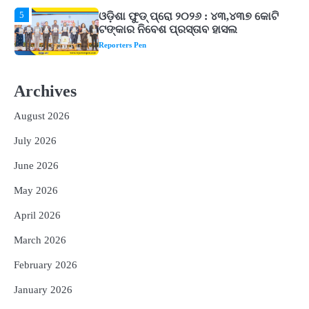
1
ଘରର ବାସ୍ତୁଦୋଷ ଦୂର କରିବ ଲିଲି ଫୁଲ!
Reporters Pen
2
‘ଭବିଷ୍ୟତ ପିଢିର ଆକାଂକ୍ଷାକୁ ପୂରଣ କରିବା
ଲାଗି ଶିକ୍ଷା ବ୍ୟବସ୍ଥାରେ ପରିବର୍ତ୍ତନ ଜରୁରୀ’
Archives
Reporters Pen
August 2026
3
୨୨ଜଣ ବୁଣାକାରଙ୍କୁ ସନ୍ଥ କବୀର ହସ୍ତତନ୍ତ
July 2026
ପୁରସ୍କାର ଏବଂ ଜାତୀୟ ହସ୍ତତନ୍ତ ପୁରସ୍କାର
ପ୍ରଦାନ, ଓଡ଼ିଶାରୁ ୨ ଜଣଙ୍କୁ ମିଳିଲା
Reporters Pen
June 2026
4
ଡିବିଟି ମାଧ୍ୟମରେ କ୍ଷତିଗ୍ରସ୍ତଙ୍କୁ
May 2026
କ୍ଷତିପୂରଣ ଦେବାକୁ ରାଜସ୍ୱ ମନ୍ତ୍ରୀଙ୍କ
ନିର୍ଦ୍ଦେଶ
Reporters Pen
April 2026
5
ଓଡ଼ିଶା ଫୁଡ୍ ପ୍ରୋ ୨୦୨୬ : ୪୩,୪୩୭ କୋଟି
March 2026
ଟଙ୍କାର ନିବେଶ ପ୍ରସ୍ତାବ ହାସଲ
February 2026
Reporters Pen
January 2026