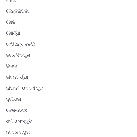
କଟକ
କେନ୍ଦ୍ରାପଡ଼ା
ଖେଳ
ଖୋର୍ଦ୍ଧା
ଚାଂପିଅନ୍ସ ଟ୍ରଫି
ଜଗତସିଂହପୁର
ଜିଲ୍ଲା
ଜୀବନଚର୍ଯ୍ୟା
ଦୀପାବଳି ଓ କାଳୀ ପୂଜା
ଦୁର୍ଗାପୂଜା
ଦେଶ-ବିଦେଶ
ଧର୍ମ ଓ ସଂସ୍କୃତି
ନବରଙ୍ଗପୁର