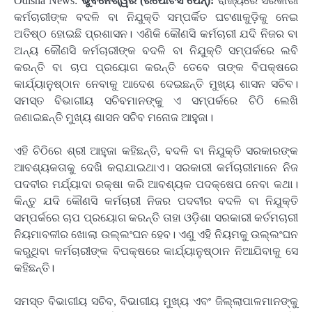
Odisha News:
ଭୁବନେଶ୍ୱର (ରିପୋଟର୍ସ ପେନ୍‌):
ରାଜ୍ୟରେ ସରକାରୀ
କର୍ମଚାରୀଙ୍କ ବଦଳି ବା ନିଯୁକ୍ତି ସମ୍ପର୍କିତ ଘଟଣାକୁଡ଼ିକୁ ନେଇ
ଅତିଷ୍ଠ ହୋଇଛି ପ୍ରଶାସନ। ଏଣିକି କୌଣସି କର୍ମଚାରୀ ଯଦି ନିଜର ବା
ଅନ୍ୟ କୌଣସି କର୍ମଚାରୀଙ୍କ ବଦଳି ବା ନିଯୁକ୍ତି ସମ୍ପର୍କରେ ଲବି
କରନ୍ତି ବା ଚାପ ପ୍ରୟୋଗ କରନ୍ତି ତେବେ ତାଙ୍କ ବିପକ୍ଷରେ
କାର୍ଯ୍ୟାନୁଷ୍ଠାନ ନେବାକୁ ଆଦେଶ ଦେଇଛନ୍ତି ମୁଖ୍ୟ ଶାସନ ସଚିବ।
ସମସ୍ତ ବିଭାଗୀୟ ସଚିବମାନଙ୍କୁ ଏ ସମ୍ପର୍କରେ ଚିଠି ଲେଖି
ଜଣାଇଛନ୍ତି ମୁଖ୍ୟ ଶାସନ ସଚିବ ମନୋଜ ଆହୁଜା।
ଏହି ଚିଠିରେ ଶ୍ରୀ ଆହୁଜା କହିଛନ୍ତି, ବଦଳି ବା ନିଯୁକ୍ତି ସରକାରଙ୍କ
ଆବଶ୍ୟକତାକୁ ଦେଖି କରାଯାଇଥାଏ। ସରକାରୀ କର୍ମଚାରୀମାନେ ନିଜ
ପଦବୀର ମର୍ଯ୍ୟାଦା ରକ୍ଷା କରି ଆବଶ୍ୟକ ପଦକ୍ଷେପ ନେବା କଥା।
କିନ୍ତୁ ଯଦି କୌଣସି କର୍ମଚାରୀ ନିଜର ପଦବୀର ବଦଳି ବା ନିଯୁକ୍ତି
ସମ୍ପର୍କରେ ଚାପ ପ୍ରୟୋଗ କରନ୍ତି ତାହା ଓଡ଼ିଶା ସରକାରୀ କର୍ତମଚାରୀ
ନିୟମାବଳୀର ଖୋଲା ଉଲ୍ଲଂଘନ ହେବ। ଏଣୁ ଏହି ନିୟମକୁ ଉଲ୍‍ଲଂଘନ
କରୁଥିବା କର୍ମଚାରୀଙ୍କ ବିପକ୍ଷରେ କାର୍ଯ୍ୟାନୁଷ୍ଠାନ ନିଆଯିବାକୁ ସେ
କହିଛନ୍ତି।
ସମସ୍ତ ବିଭାଗୀୟ ସଚିବ, ବିଭାଗୀୟ ମୁଖ୍ୟ ଏବଂ ଜିଲ୍ଲାପାଳମାନଙ୍କୁ