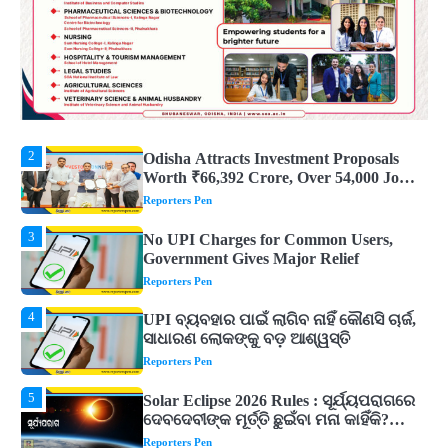
Know What These 5 Auspicious Dreams
Are Believed to Mean
Reporters Pen
2
Odisha Attracts Investment Proposals
Worth ₹66,392 Crore, Over 54,000 Jobs
Expected
Reporters Pen
3
No UPI Charges for Common Users,
Government Gives Major Relief
Reporters Pen
4
UPI ବ୍ୟବହାର ପାଇଁ ଲାଗିବ ନାହିଁ କୌଣସି ଚାର୍ଜ,
ସାଧାରଣ ଲୋକଙ୍କୁ ବଡ଼ ଆଶ୍ୱସ୍ତି
Reporters Pen
5
Solar Eclipse 2026 Rules : ସୂର୍ଯ୍ୟପରାଗରେ
ଦେବଦେବୀଙ୍କ ମୂର୍ତ୍ତି ଛୁଇଁବା ମନା କାହିଁକି?
ଜାଣନ୍ତୁ ଏହା ପଛରେ ଥିବା ଧାର୍ମିକ ମାନ୍ୟତା
Reporters Pen
1
Dreaming of Gold, Peacock or Temple?
Know What These 5 Auspicious Dreams
Are Believed to Mean
Reporters Pen