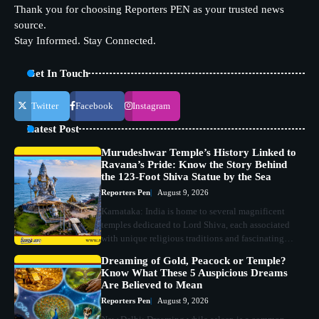
Thank you for choosing Reporters PEN as your trusted news
source.
Stay Informed. Stay Connected.
Get In Touch
Twitter
Facebook
Instagram
Latest Post
Murudeshwar Temple’s History Linked to
Ravana’s Pride: Know the Story Behind
the 123-Foot Shiva Statue by the Sea
Reporters Pen
August 9, 2026
Karnataka: India is home to several magnificent
temples dedicated to Lord Shiva, each associated
with unique religious traditions and fascinating…
Dreaming of Gold, Peacock or Temple?
Know What These 5 Auspicious Dreams
Are Believed to Mean
Reporters Pen
August 9, 2026