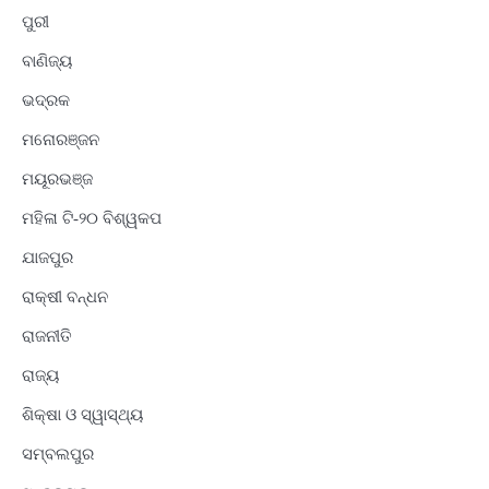
ପୁରୀ
ବାଣିଜ୍ୟ
ଭଦ୍ରକ
ମନୋରଞ୍ଜନ
ମୟୂରଭଞ୍ଜ
ମହିଳା ଟି-୨୦ ବିଶ୍ୱକପ
ଯାଜପୁର
ରାକ୍ଷୀ ବନ୍ଧନ
ରାଜନୀତି
ରାଜ୍ୟ
ଶିକ୍ଷା ଓ ସ୍ୱାସ୍ଥ୍ୟ
ସମ୍ବଲପୁର