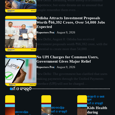
New Delhi: Dreaming while asleep is a common
experience, but some dreams are so unusual that
people remember them even…
Odisha Attracts Investment Proposals
Worth ₹66,392 Crore, Over 54,000 Jobs
Expected
Reporters Pen
August 9, 2026
New Delhi, August 8: Odisha has received
investment proposals worth ₹66,392 crore, with the
potential to create more than 54,000…
No UPI Charges for Common Users,
Government Gives Major Relief
Reporters Pen
August 9, 2026
New Delhi: The government has clarified that users
making payments through the Unified Payments
Interface (UPI) will not be charged…
ଧର୍ମ ଓ ସଂସ୍କୃତି
ଦୀପାବଳି ଓ କାଳୀ
ପୂଜା
ଧର୍ମ ଓ ସଂସ୍କୃତି
Kids Health
ଜୀବନଚର୍ଯ୍ୟା
ଧର୍ମ ଓ ସଂସ୍କୃତି
during
ଜୀବନଚର୍ଯ୍ୟା