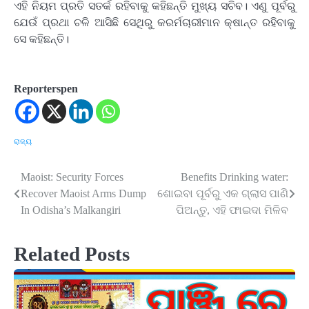
ଏହି ନିୟମ ପ୍ରତି ସତର୍କ ରହିବାକୁ କହିଛନ୍ତି ମୁଖ୍ୟ ସଚିବ। ଏଣୁ ପୂର୍ବରୁ
ଯେଉଁ ପ୍ରଥା ଚଳି ଆସିଛି ସେଥିରୁ କରର୍ମଚାରୀମାନ କ୍ଷାନ୍ତ ରହିବାକୁ
ସେ କହିଛନ୍ତି।
Reporterspen
ରାଜ୍ୟ
Maoist: Security Forces
Benefits Drinking water:
Post
Recover Maoist Arms Dump
ଶୋଇବା ପୂର୍ବରୁ ଏକ ଗ୍ଲାସ ପାଣି
navigation
In Odisha’s Malkangiri
ପିଅନ୍ତୁ, ଏହି ଫାଇଦା ମିଳିବ
Related Posts