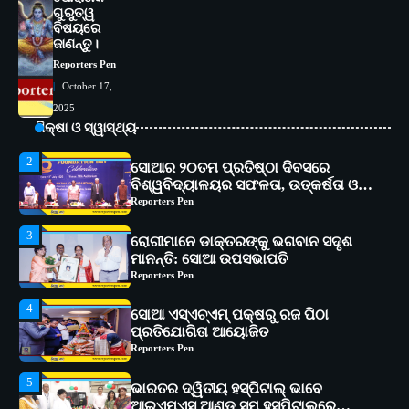
ଗୁରୁତ୍ୱ
1
ସୋଆ ପକ୍ଷରୁ ରାୱେ କାର୍ଯ୍ୟକ୍ରମ ଅଧୀନରେ
ବିଷୟରେ
୧୧ଟି ଗ୍ରାମରେ ୧୬ଟି କୃଷକ ପ୍ରଶିକ୍ଷଣ
ଜାଣନ୍ତୁ।
କାର୍ଯ୍ୟକ୍ରମ ଆୟୋଜିତ
Reporters Pen
Reporters Pen
October 17,
2
ସୋଆର ୨୦ତମ ପ୍ରତିଷ୍ଠା ଦିବସରେ
2025
ବିଶ୍ୱବିଦ୍ୟାଳୟର ସଫଳତା, ଉତ୍କର୍ଷତା ଓ
ଶିକ୍ଷା ଓ ସ୍ୱାସ୍ଥ୍ୟ
ଅଗ୍ରଗତିର ସ୍ମୃତିଚାରଣ
Reporters Pen
3
ରୋଗୀମାନେ ଡାକ୍ତରଙ୍କୁ ଭଗବାନ ସଦୃଶ
ମାନନ୍ତି: ସୋଆ ଉପସଭାପତି
Reporters Pen
4
ସୋଆ ଏସ୍‌ଏଚ୍‌ଏମ୍ ପକ୍ଷରୁ ରଜ ପିଠା
ପ୍ରତିଯୋଗିତା ଆୟୋଜିତ
Reporters Pen
5
ଭାରତର ଦ୍ୱିତୀୟ ହସ୍ପିଟାଲ୍ ଭାବେ
ଆଇଏମ୍‌ଏସ୍ ଆଣ୍ଡ ସମ ହସ୍ପିଟାଲ୍‌ରେ
ଅତ୍ୟାଧୁନିକ ଡିଜିସ୍କାନର ସ୍ଥାପନ
Reporters Pen
1
ସୋଆ ପକ୍ଷରୁ ରାୱେ କାର୍ଯ୍ୟକ୍ରମ ଅଧୀନରେ
୧୧ଟି ଗ୍ରାମରେ ୧୬ଟି କୃଷକ ପ୍ରଶିକ୍ଷଣ