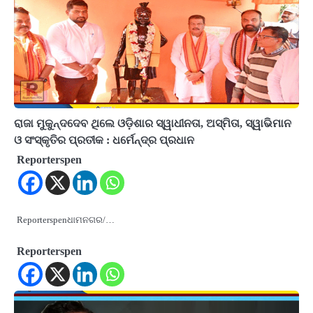
ରାଜା ମୁକୁନ୍ଦଦେବ ଥିଲେ ଓଡ଼ିଶାର ସ୍ୱାଧୀନତା, ଅସ୍ମିତା, ସ୍ୱାଭିମାନ
ଓ ସଂସ୍କୃତିର ପ୍ରତୀକ : ଧର୍ମେନ୍ଦ୍ର ପ୍ରଧାନ
Reporterspen
Reporterspenଧାମନଗର/…
Reporterspen