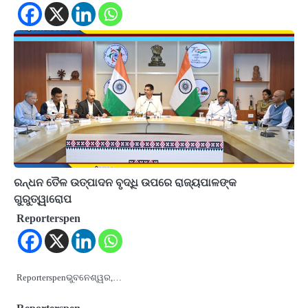
ରନ୍ଧନ ତୈଳ ଉତ୍ପାଦନ ବୃଦ୍ଧି ଉପରେ ରାଜ୍ୟପାଳଙ୍କ
ଗୁରୁତ୍ୱାରୋପ
Reporterspen
Reporterspenଭୁବନେଶ୍ୱର,…