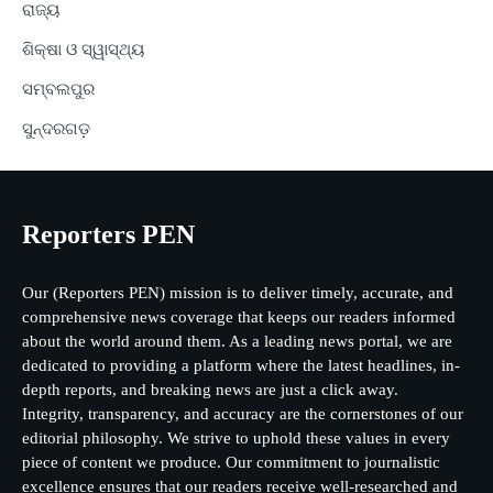
ରାଜ୍ୟ
ଶିକ୍ଷା ଓ ସ୍ୱାସ୍ଥ୍ୟ
ସମ୍ବଲପୁର
ସୁନ୍ଦରଗଡ଼
Reporters PEN
Our (Reporters PEN) mission is to deliver timely, accurate, and
comprehensive news coverage that keeps our readers informed
about the world around them. As a leading news portal, we are
dedicated to providing a platform where the latest headlines, in-
depth reports, and breaking news are just a click away.
Integrity, transparency, and accuracy are the cornerstones of our
editorial philosophy. We strive to uphold these values in every
piece of content we produce. Our commitment to journalistic
excellence ensures that our readers receive well-researched and