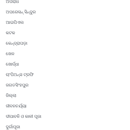
ଅପରାଧ
ଅପରେସନ୍ ସିନ୍ଦୁର
ଆଇପିଏଲ
କଟକ
କେନ୍ଦ୍ରାପଡ଼ା
ଖେଳ
ଖୋର୍ଦ୍ଧା
ଚାଂପିଅନ୍ସ ଟ୍ରଫି
ଜଗତସିଂହପୁର
ଜିଲ୍ଲା
ଜୀବନଚର୍ଯ୍ୟା
ଦୀପାବଳି ଓ କାଳୀ ପୂଜା
ଦୁର୍ଗାପୂଜା