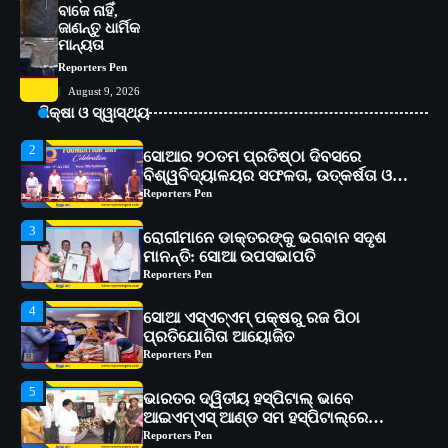
ବାଜେ ନାହିଁ,
୧୧ଟି ଗ୍ରାମରେ ୧୬ଟି କୃଷକ ପ୍ରଶିକ୍ଷଣ
ଜାଣନ୍ତୁ ଧାର୍ମିକ
କାର୍ଯ୍ୟକ୍ରମ ଆୟୋଜିତ
Reporters Pen
ମାନ୍ୟତା
Reporters Pen
2
ସୋଆର ୨୦ତମ ପ୍ରତିଷ୍ଠା ଦିବସରେ
August 9, 2026
ବିଶ୍ୱବିଦ୍ୟାଳୟର ସଫଳତା, ଉତ୍କର୍ଷତା ଓ
ଶିକ୍ଷା ଓ ସ୍ୱାସ୍ଥ୍ୟ
ଅଗ୍ରଗତିର ସ୍ମୃତିଚାରଣ
Reporters Pen
3
ରୋଗୀମାନେ ଡାକ୍ତରଙ୍କୁ ଭଗବାନ ସଦୃଶ
ମାନନ୍ତି: ସୋଆ ଉପସଭାପତି
Reporters Pen
4
ସୋଆ ଏସ୍‌ଏଚ୍‌ଏମ୍ ପକ୍ଷରୁ ରଜ ପିଠା
ପ୍ରତିଯୋଗିତା ଆୟୋଜିତ
Reporters Pen
5
ଭାରତର ଦ୍ୱିତୀୟ ହସ୍ପିଟାଲ୍ ଭାବେ
ଆଇଏମ୍‌ଏସ୍ ଆଣ୍ଡ ସମ ହସ୍ପିଟାଲ୍‌ରେ
ଅତ୍ୟାଧୁନିକ ଡିଜିସ୍କାନର ସ୍ଥାପନ
Reporters Pen
1
ସୋଆ ପକ୍ଷରୁ ରାୱେ କାର୍ଯ୍ୟକ୍ରମ ଅଧୀନରେ
୧୧ଟି ଗ୍ରାମରେ ୧୬ଟି କୃଷକ ପ୍ରଶିକ୍ଷଣ
କାର୍ଯ୍ୟକ୍ରମ ଆୟୋଜିତ
Reporters Pen