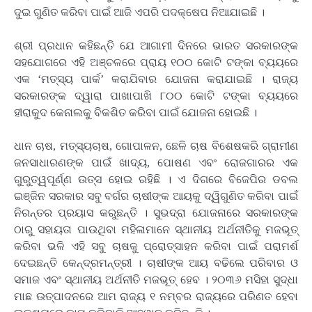
ଦୁଇ ଗୁଣିତ କରିବା ପାଇଁ ଆଜି ଏପରି ପଦକ୍ଷେପ ନିଆଯାଇଛି ।
ଶ୍ରୀ ପ୍ରଧାନ କହିଛନ୍ତି ଯେ ଆଗାମୀ ଦିନରେ ଭାରତ ସରକାରଙ୍କ
ସହଯୋଗରେ ଏହି ଅଞ୍ଚଳରେ ପ୍ରାୟ ୧୦୦ କୋଟି ଟଙ୍କା ବ୍ୟୟରେ
ଏକ ‘ମତ୍ସ୍ୟ ପାର୍କ’ କରାଯିବାର ଯୋଜନା କରାଯାଇଛି । ରାଜ୍ୟ
ସରକାରଙ୍କ ଦ୍ୱାରା ପାଖାପାଖି ୮୦୦ କୋଟି ଟଙ୍କା ବ୍ୟୟରେ
ହୀରାକୁଦ କେନାଲକୁ ବିକଶିତ କରିବା ପାଇଁ ଯୋଜନା ହୋଇଛି ।
ଧାନ ଚାଷ, ମତ୍ସ୍ୟଚାଷ, ଗୋପାଳନ, ଛେଳି ଚାଷ ବିଶେଷକରି ଗ୍ରାମୀଣ
ଜନସାଧାରଣଙ୍କ ପାଇଁ ଖାଦ୍ୟ, ପୋଷଣ ଏବଂ ରୋଜଗାରର ଏକ
ଗୁରୁତ୍ୱପୂର୍ଣ୍ଣ ଉତ୍ସ ହୋଇ ରହିଛି । ଏ ଦିଗରେ ବିଜେପିର ଡବଲ
ଇଞ୍ଜିନ ସରକାର ସବୁ ବର୍ଗର ଚାଷୀଙ୍କ ଆୟକୁ ଦ୍ୱିଗୁଣିତ କରିବା ପାଇଁ
ନିରନ୍ତର ପ୍ରୟାସ କରୁଛନ୍ତି । ସୁଭଦ୍ରା ଯୋଜନାରେ ସରକାରଙ୍କ
ଠାରୁ ସହାୟତା ପାଉଥିବା ମହିଳାମାନେ ସ୍ଥାନୀୟ ଅର୍ଥନୀତିକୁ ମଜଭୂତ୍
କରିବା ଭଳି ଏହି ସବୁ ଚାଷକୁ ପ୍ରୋତ୍ସାହନ କରିବା ପାଇଁ ପରାମର୍ଶ
ଦେଇଛନ୍ତି କେନ୍ଦ୍ରମନ୍ତ୍ରୀ । ଚାଷୀଙ୍କ ଆୟ ବଢିଲେ ପରିବାର ଓ
ସମାଜ ଏବଂ ସ୍ଥାନୀୟ ଅର୍ଥନୀତି ମଜଭୂତ୍ ହେବ । ୨୦୩୬ ମସିହା ସୁଦ୍ଧା
ମାଛ ଉତ୍ପାଦନରେ ଆମ ରାଜ୍ୟ ୧ ନମ୍ବର ରାଜ୍ୟରେ ପରିଣତ ହେବା