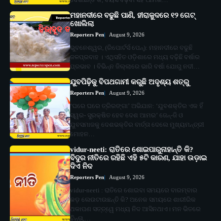
ମହାନଦୀରେ ବଢୁଛି ପାଣି, ହୀରାକୁଦରେ ୧୨ ଗେଟ୍
ଖୋଲିଲା
Reporters Pen
August 9, 2026
ଭୁବନେଶ୍ୱର, (ରିପୋର୍ଟର୍ସ ପେନ୍‌): ମହାନଦୀରେ ବଢୁଛି
ଜଳପ୍ରବାହ । ଏଥିସହିତ ଓଡ଼ିଶାରେ ମଧ୍ୟ ବଢ଼ିଛି ବର୍ଷାର
ପ୍ରଭାବ । ବିଭିନ୍ନ ଜିଲ୍ଲାରେ ଭାରି ବର୍ଷା ଯୋଗୁ ନଦୀ…
ଯୁବପିଢ଼ିକୁ ବିପଥଗାମୀ କରୁଛି ଅଦୃଶ୍ୟ ଶତ୍ରୁ
Reporters Pen
August 9, 2026
‘ଘରେ ଘରେ ତ୍ରିରଙ୍ଗା’ ଅଭିଯାନ: ‘ଯୁବଶକ୍ତିର ଏକ ହିଁ
ସ୍ୱର- ସୁରକ୍ଷିତ ହେବ ଦେଶ ଆମର’ ଜେନ୍‌-ଜି ଓ
ଯୁବସମାଜକୁ ଦେଶଭକ୍ତିର ବାର୍ତ୍ତା ଦେଲେ ମୁଖ୍ୟମନ୍ତ୍ରୀ
ମୋହନ…
vidur-neeti: ରାତିରେ ଶୋଇପାରୁନାହାନ୍ତି କି?
ବିଦୁର ନୀତିରେ ରହିଛି ଏହି ୫ଟି କାରଣ, ଯାହା ଉଡ଼ାଇ
ଦିଏ ନିଦ
Reporters Pen
August 9, 2026
vidur-neeti : ରାତିରେ ଶୋଇବା ସମୟରେ ବାରମ୍ବାର
କଡ଼ ଲେଉଟାଉଛନ୍ତି କି? ଅନେକ ସମୟରେ ଶାରୀରିକ
ଥକାପଣ ସତ୍ତ୍ୱେ ମଧ୍ୟ ନିଦ ଆସିନଥାଏ। ମନ ଭିତରେ
ଚିନ୍ତା,…