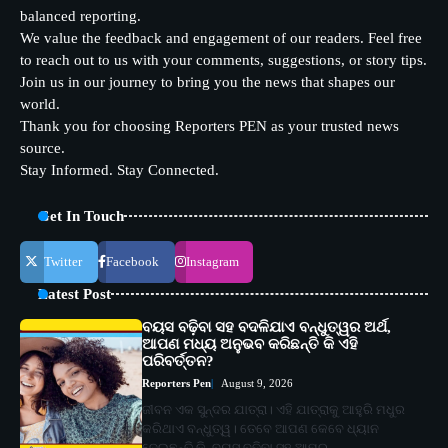
balanced reporting.
We value the feedback and engagement of our readers. Feel free
to reach out to us with your comments, suggestions, or story tips.
Join us in our journey to bring you the news that shapes our
world.
Thank you for choosing Reporters PEN as your trusted news
source.
Stay Informed. Stay Connected.
Get In Touch
Twitter
Facebook
Instagram
Latest Post
ବୟସ ବଢ଼ିବା ସହ ବଦଳିଯାଏ ବନ୍ଧୁତ୍ୱର ଅର୍ଥ,
ଆପଣ ମଧ୍ୟ ଅନୁଭବ କରିଛନ୍ତି କି ଏହି
ପରିବର୍ତ୍ତନ?
Reporters Pen
August 9, 2026
ଜୀବନ ଏକ ସୁନ୍ଦର ଯାତ୍ରା। ଏହି ଯାତ୍ରାକୁ ଆହୁରି ମଧୁର
କରିଥାଏ ବନ୍ଧୁତ୍ୱ। ତେବେ ଆପଣ କେବେ ଧ୍ୟାନ
ଦେଇଛନ୍ତି କି, ବୟସ ବଢ଼ିବା ସହ ଆମର…