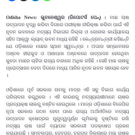
Odisha News: ଭୁବନେଶ୍ୱର (ରିପୋଟର୍ସ ପେନ୍‌) :
ମାଛ ଚାଷ
ଉତ୍ପାଦନ ବୃଦ୍ଧି କରିବା ଦିଗରେ ପରୀକ୍ଷା ନୀରିକ୍ଷା କରିବା ପାଇଁ ଏହି
ନୂତନ ଭବନରେ ମତ୍ସ୍ୟ ବିଭାଗର ଜିଲ୍ଲା ଓ ଜୋନାଲ କାର୍ଯ୍ୟାଳୟ
ସହିତ ଆକ୍ୱା ଲ୍ୟାବ୍ ଭବନ ମଧ୍ୟ ରହିଛି । କେନ୍ଦ୍ରମନ୍ତ୍ରୀ କହିଛନ୍ତି
ଯେ ଓଡ଼ିଶାରେ ମାଛର ସ୍ଥାନ ସ୍ୱତନ୍ତ୍ର । ଅପାର ସମ୍ଭାବନାର
ଅଞ୍ଚଳ ହୀରାକୁଦ ଓ ଆଖପାଖ ଅଞ୍ଚଳରେ ଉତ୍ପାଦନ ହେଉଥିବା
କୁଡୋ ମାଛର ଚାହିଦା ରାଜ୍ୟ ବାହାରେ ଅଧିକ ରହିଛି । ସେହି ମାଛ ଚାଷକୁ
ପ୍ରୋତ୍ସାହନ ଦେବା ଦିଗରେ ମଧ୍ୟ ଆଜିର ନୂତନ ଭବନ ସହାୟକ ହେବ
।
ଓଡ଼ିଶାରେ ପୂର୍ବ ସରକାର ନାମକୁ ମାତ୍ର ଏହି ସବୁ ବିଭାଗ କାର୍ଯ୍ୟ
ପରିଚାଳନା କରୁଥିଲେ । ଏହି କାରଣରୁ ମତ୍ସ୍ୟଚାଷୀମାନେ ଚାଷର
ପ୍ରତ୍ୟକ୍ଷ ଲାଭରୁ ବଞ୍ଚିତ ହେଉଥିଲେ । ମାତ୍ର ଓଡ଼ିଶାରେ ବିଜେପିର
ନୂଆ ସରକାର ଗଠନ ହେବା ପରେ ରାଜ୍ୟ ଅର୍ଥନୀତିରେ ମତ୍ସ୍ୟ
ଉତ୍ପାଦନ କ୍ଷେତ୍ରର ଗୁରୁତ୍ୱପୂର୍ଣ୍ଣ ଭୂମିକାକୁ ଦୃଷ୍ଟିରେ ରଖି
ମତ୍ସ୍ୟ ଚାଷ ପାଇଁ ବ୍ୟାପକ ସରକାରୀ ପଦକ୍ଷେପ ଗ୍ରହଣ
କରାଯାଉଛି । ସମ୍ବଲପୁର, ଦେବଗଡ଼, ବରଗଡ ଜିଲ୍ଲାରେ ମାଛ ଚାଷକୁ