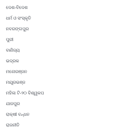
ଦେଶ-ବିଦେଶ
ଧର୍ମ ଓ ସଂସ୍କୃତି
ନବରଙ୍ଗପୁର
ପୁରୀ
ବାଣିଜ୍ୟ
ଭଦ୍ରକ
ମନୋରଞ୍ଜନ
ମୟୂରଭଞ୍ଜ
ମହିଳା ଟି-୨୦ ବିଶ୍ୱକପ
ଯାଜପୁର
ରାକ୍ଷୀ ବନ୍ଧନ
ରାଜନୀତି