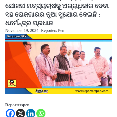
ଯୋଜନା ମତ୍ସ୍ୟଚାଷକୁ ଅଗ୍ରାଧିକାର ଦେବା
ସହ ରୋଜଗାରର ନୂଆ ସୁଯୋଗ ଦେଇଛି :
ଧର୍ମେନ୍ଦ୍ର ପ୍ରଧାନ
November 19, 2024
Reporters Pen
Reporterspen