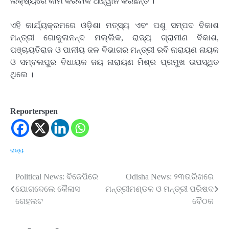
ଲକ୍ଷ୍ୟରେ କାମ କରିବାକି ଆହ୍ୱାନ କରିଛନ୍ତି ।
ଏହି କାର୍ଯ୍ୟକ୍ରମରେ ଓଡ଼ିଶା ମତ୍ସ୍ୟ ଏବଂ ପଶୁ ସମ୍ପଦ ବିକାଶ
ମନ୍ତ୍ରୀ ଗୋକୁଳାନନ୍ଦ ମଲ୍ଲିକ, ରାଜ୍ୟ ଗ୍ରାମୀଣ ବିକାଶ,
ପଞ୍ଚାୟତିରାଜ ଓ ପାନୀୟ ଜଳ ବିଭାଗର ମନ୍ତ୍ରୀ ରବି ନାରାୟଣ ନାୟକ
ଓ ସମ୍ବଲପୁର ବିଧାୟକ ଜୟ ନାରାୟଣ ମିଶ୍ର ପ୍ରମୁଖ ଉପସ୍ଥିତ
ଥିଲେ ।
Reporterspen
ରାଜ୍ୟ
Political News: ବିଜେପିରେ
Odisha News: ୨୩ତାରିଖରେ
Post
ଯୋଗଦେଲେ କୈଳାସ
ମନ୍ତ୍ରୀମଣ୍ଡଳ ଓ ମନ୍ତ୍ରୀ ପରିଷଦ
navigation
ଗେହଲଟ
ବୈଠକ