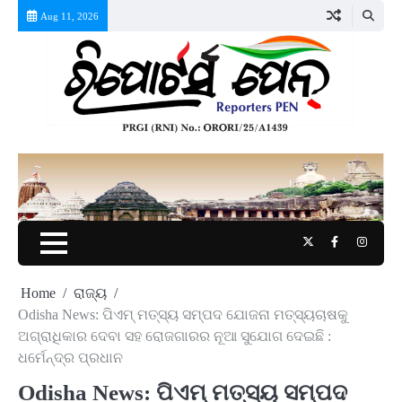
Skip
Aug 11, 2026
to
content
Twitter
Facebook
Instag
Home
ରାଜ୍ୟ
Odisha News: ପିଏମ୍ ମତ୍ସ୍ୟ ସମ୍ପଦ ଯୋଜନା ମତ୍ସ୍ୟଚାଷକୁ
ଅଗ୍ରାଧିକାର ଦେବା ସହ ରୋଜଗାରର ନୂଆ ସୁଯୋଗ ଦେଇଛି :
ଧର୍ମେନ୍ଦ୍ର ପ୍ରଧାନ
Odisha News: ପିଏମ୍ ମତ୍ସ୍ୟ ସମ୍ପଦ