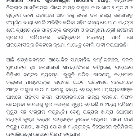
Political News: ଭୁବନେଶ୍ୱର (ରିପୋଟର୍ସ ପେନ୍‌):
କନ୍ଧମାଳ
ଜିଲ୍ଲାର ମାଣ୍ଡିପଙ୍କା ଗାଁରେ ଆମ୍ବ ଟାକୁଆ ଜାଉ ଖାଇ ୨ ମୃତ ଓ ୬
ଗୁରୁତର ହେବା ଘଟଣାରେ ଆଜି ବିଜୁ ଜନତା ଦଳ ରାଜ୍ୟ ସରକାରକୁ
ସଂପୂର୍ଣ୍ଣ ଦାୟୀ ବୋଲି ଅଭିହିତ କରିବା ସହିତ ରାଜ୍ୟ ଯୋଗାଣ ମନ୍ତ୍ରୀ
ଶ୍ରୀ କୃଷ୍ଣଚନ୍ଦ୍ର ପାତ୍ରଙ୍କ ଇସ୍ତଫା ଓ ଉପମୁଖମନ୍ତ୍ରୀ ଶ୍ରୀମତୀ
ପ୍ରଭାତୀ ପରିଡାଙ୍କ ଦାୟିତ୍ଵହୀନ ମନ୍ତବ୍ୟ ପାଇଁ ସେ
ରାଜ୍ୟବାସୀଙ୍କ ନିକଟରେ କ୍ଷମା ମାଗନ୍ତୁ ବୋଲି ଦାବୀ କରାଯାଇଛି।
ଆଜି ଶଙ୍ଖଭଵନରେ ଆୟୋଜିତ ସାମ୍ବାଦିକ ସମ୍ମିଳନୀରେ, ଦଳର
ମୁଖପାତ୍ର ଡ଼ଃ ଲେଖାଶ୍ରୀ ସାମନ୍ତସିଂହାର କହିଥିଲେ, ରାଜ୍ୟରେ
ପିଡ଼ିଏସ ବଣ୍ଟନ ବ୍ୟବସ୍ଥା ଭୁଶୁଡି ପଡିବା କାରଣରୁ, କନ୍ଧମାଳ
ଜିଲ୍ଲାର ମାଣ୍ଡିପଙ୍କା ଗ୍ରାମର ଆଠଟି ପରିବାରର ମହିଳାମାନେ
ଆମ୍ବ ଟାକୁଆ ଜାଉ ଖାଇବାକୁ ବାଧ୍ୟ ହୋଇଥିଲେ। ରାଜ୍ୟବାସୀଙ୍କ
ପାଖରେ ପିଡ଼ିଏସ ରାସନ ପହଞ୍ଚାଇବାରେ ରାଜ୍ୟ ସରକାର ବିଫଳ
ହୋଇଥିବା କାରଣରୁ ଦୁଇ ଜଣଙ୍କ ମୃତ୍ୟୁ ହୋଇଛି ଓ ଅନ୍ୟ ଚାରିଜଣ
ମୃତ୍ୟୁ ସହ ସଂଗ୍ରାମ କରୁଛନ୍ତି। ତେଣୁ ରାଜ୍ୟର ଖାଦ୍ୟ ଯୋଗାଣ
ମନ୍ତ୍ରୀ କୃଷ୍ଣ ଚନ୍ଦ୍ର ପାତ୍ରଙ୍କ ତୁରନ୍ତ ଇସ୍ତଫା ଆମେ ଦାବୀ
କରୁଛୁ। ତାଛଡା, ଖାଦ୍ୟ ଯୋଗାଣ ମନ୍ତ୍ରୀଙ୍କ ବିରୋଧରେ କ୍ରିମିନାଲ
ନେଗଲିଜେନ୍ସ କେସରେ ଗିରଫ କରାଯାଉ।