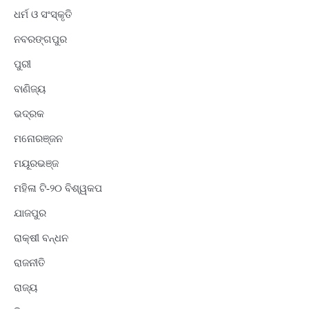
ଧର୍ମ ଓ ସଂସ୍କୃତି
ନବରଙ୍ଗପୁର
ପୁରୀ
ବାଣିଜ୍ୟ
ଭଦ୍ରକ
ମନୋରଞ୍ଜନ
ମୟୂରଭଞ୍ଜ
ମହିଳା ଟି-୨୦ ବିଶ୍ୱକପ
ଯାଜପୁର
ରାକ୍ଷୀ ବନ୍ଧନ
ରାଜନୀତି
ରାଜ୍ୟ