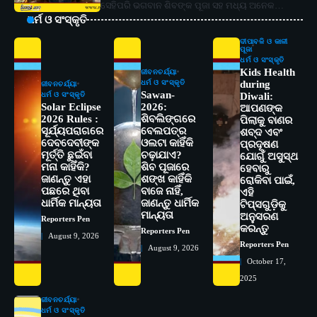
ସେହିପରି ଭଗବାନ ଶିବଙ୍କ ପୂଜା ସହ ମଧ୍ୟ ଅନେକ…
ଧର୍ମ ଓ ସଂସ୍କୃତି
ଦୀପାବଳି ଓ କାଳୀ
ପୂଜା
ଧର୍ମ ଓ ସଂସ୍କୃତି
Kids Health
ଜୀବନଚର୍ଯ୍ୟା
ଧର୍ମ ଓ ସଂସ୍କୃତି
during
ଜୀବନଚର୍ଯ୍ୟା
Sawan-
ଧର୍ମ ଓ ସଂସ୍କୃତି
Diwali:
Solar Eclipse
2026:
ଆପଣଙ୍କ
2026 Rules :
ଶିବଲିଙ୍ଗରେ
ପିଲାକୁ ବାଣର
ସୂର୍ଯ୍ୟପରାଗରେ
ବେଲପତ୍ର
ଶବ୍ଦ ଏବଂ
ଦେବଦେବୀଙ୍କ
ଓଲଟା କାହିଁକି
ପ୍ରଦୂଷଣ
ମୂର୍ତ୍ତି ଛୁଇଁବା
ଚଢ଼ାଯାଏ?
ଯୋଗୁଁ ଅସୁସ୍ଥ
ମନା କାହିଁକି?
ଶିବ ପୂଜାରେ
ହେବାରୁ
ଜାଣନ୍ତୁ ଏହା
ଶଙ୍ଖ କାହିଁକି
ରୋକିବା ପାଇଁ,
ପଛରେ ଥିବା
ବାଜେ ନାହିଁ,
2
ଏହି
ସୋଆର ୨୦ତମ ପ୍ରତିଷ୍ଠା ଦିବସରେ
ଧାର୍ମିକ ମାନ୍ୟତା
ଜାଣନ୍ତୁ ଧାର୍ମିକ
ଟିପ୍ସଗୁଡ଼ିକୁ
ବିଶ୍ୱବିଦ୍ୟାଳୟର ସଫଳତା, ଉତ୍କର୍ଷତା ଓ
ମାନ୍ୟତା
ଅନୁସରଣ
Reporters Pen
ଅଗ୍ରଗତିର ସ୍ମୃତିଚାରଣ
Reporters Pen
କରନ୍ତୁ
Reporters Pen
August 9, 2026
Reporters Pen
3
August 9, 2026
ରୋଗୀମାନେ ଡାକ୍ତରଙ୍କୁ ଭଗବାନ ସଦୃଶ
October 17,
ମାନନ୍ତି: ସୋଆ ଉପସଭାପତି
2025
Reporters Pen
ଜୀବନଚର୍ଯ୍ୟା
4
ସୋଆ ଏସ୍‌ଏଚ୍‌ଏମ୍ ପକ୍ଷରୁ ରଜ ପିଠା
ଧର୍ମ ଓ ସଂସ୍କୃତି