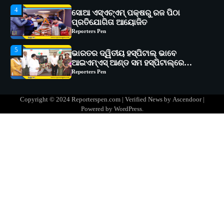
5
ଭାରତର ଦ୍ୱିତୀୟ ହସ୍ପିଟାଲ୍ ଭାବେ
ଆଇଏମ୍‌ଏସ୍ ଆଣ୍ଡ ସମ ହସ୍ପିଟାଲ୍‌ରେ
ଅତ୍ୟାଧୁନିକ ଡିଜିସ୍କାନର ସ୍ଥାପନ
Reporters Pen
1
ସୋଆ ପକ୍ଷରୁ ରାୱେ କାର୍ଯ୍ୟକ୍ରମ ଅଧୀନରେ
୧୧ଟି ଗ୍ରାମରେ ୧୬ଟି କୃଷକ ପ୍ରଶିକ୍ଷଣ
କାର୍ଯ୍ୟକ୍ରମ ଆୟୋଜିତ
Reporters Pen
2
ସୋଆର ୨୦ତମ ପ୍ରତିଷ୍ଠା ଦିବସରେ
Copyright © 2024 Reporterspen.com | Verified News by
Ascendoor
|
ବିଶ୍ୱବିଦ୍ୟାଳୟର ସଫଳତା, ଉତ୍କର୍ଷତା ଓ
Powered by
WordPress
.
ଅଗ୍ରଗତିର ସ୍ମୃତିଚାରଣ
Reporters Pen
3
ରୋଗୀମାନେ ଡାକ୍ତରଙ୍କୁ ଭଗବାନ ସଦୃଶ
ମାନନ୍ତି: ସୋଆ ଉପସଭାପତି
Reporters Pen
4
ସୋଆ ଏସ୍‌ଏଚ୍‌ଏମ୍ ପକ୍ଷରୁ ରଜ ପିଠା
ପ୍ରତିଯୋଗିତା ଆୟୋଜିତ
Reporters Pen
5
ଭାରତର ଦ୍ୱିତୀୟ ହସ୍ପିଟାଲ୍ ଭାବେ
ଆଇଏମ୍‌ଏସ୍ ଆଣ୍ଡ ସମ ହସ୍ପିଟାଲ୍‌ରେ