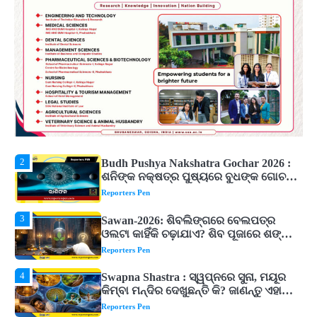
ନିବେଶ ପ୍ରସ୍ତାବ, ୫୪ ହଜାରରୁ ଅଧିକ ନିଯୁକ୍ତି
ସୁଯୋଗ ସୃଷ୍ଟି
Reporters Pen
1
Solar Eclipse 2026 Rules : ସୂର୍ଯ୍ୟପରାଗରେ
ଦେବଦେବୀଙ୍କ ମୂର୍ତ୍ତି ଛୁଇଁବା ମନା କାହିଁକି?
ଜାଣନ୍ତୁ ଏହା ପଛରେ ଥିବା ଧାର୍ମିକ ମାନ୍ୟତା
Reporters Pen
2
Budh Pushya Nakshatra Gochar 2026 :
ଶନିଙ୍କ ନକ୍ଷତ୍ର ପୁଷ୍ୟରେ ବୁଧଙ୍କ ଗୋଚର,
୩ ରାଶିଙ୍କ ବଢ଼ିବ ଚିନ୍ତା
Reporters Pen
3
Sawan-2026: ଶିବଲିଙ୍ଗରେ ବେଲପତ୍ର
ଓଲଟା କାହିଁକି ଚଢ଼ାଯାଏ? ଶିବ ପୂଜାରେ ଶଙ୍ଖ
କାହିଁକି ବାଜେ ନାହିଁ, ଜାଣନ୍ତୁ ଧାର୍ମିକ ମାନ୍ୟତା
Reporters Pen
4
Swapna Shastra : ସ୍ୱପ୍ନରେ ସୁନା, ମୟୂର
କିମ୍ବା ମନ୍ଦିର ଦେଖୁଛନ୍ତି କି? ଜାଣନ୍ତୁ ଏହାର
ଅର୍ଥ, ଖୋଲିପାରେ ବନ୍ଦ ଭାଗ୍ୟର ତାଲା!
Reporters Pen
5
ଓଡିଶାକୁ ଆସିଲା ୬୬ ହଜାର ୩୯୨ କୋଟିର
ନିବେଶ ପ୍ରସ୍ତାବ, ୫୪ ହଜାରରୁ ଅଧିକ ନିଯୁକ୍ତି
ସୁଯୋଗ ସୃଷ୍ଟି
Reporters Pen