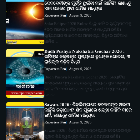
ଦେବଦେବୀଙ୍କ ମୂର୍ତ୍ତି ଛୁଇଁବା ମନା କାହିଁକି? ଜାଣନ୍ତୁ
ଏହା ପଛରେ ଥିବା ଧାର୍ମିକ ମାନ୍ୟତା
Reporters Pen
August 9, 2026
Solar Eclipse 2026 Rules: ହିନ୍ଦୁ ଧର୍ମରେ ସୂର୍ଯ୍ୟପରାଗକୁ
ନେଇ ଅନେକ ଧାର୍ମିକ ପରମ୍ପରା ଓ ମାନ୍ୟତା ରହିଛି।
ସୂର୍ଯ୍ୟପରାଗ ସାଧାରଣତଃ ଅମାବାସ୍ୟା ତିଥିରେ ଘଟିଥାଏ।
ଧାର୍ମିକ…
Budh Pushya Nakshatra Gochar 2026 :
ଶନିଙ୍କ ନକ୍ଷତ୍ର ପୁଷ୍ୟରେ ବୁଧଙ୍କ ଗୋଚର, ୩
ରାଶିଙ୍କ ବଢ଼ିବ ଚିନ୍ତା
Reporters Pen
August 9, 2026
Budh Pushya Nakshatra Gochar 2026: ଜ୍ୟୋତିଷ
ଶାସ୍ତ୍ରରେ ପୁଷ୍ୟ ନକ୍ଷତ୍ରକୁ ଅତ୍ୟନ୍ତ ଶୁଭ ନକ୍ଷତ୍ର
ଭାବେ ବିବେଚନା କରାଯାଏ। ବୁଦ୍ଧି, ବାଣୀ ଓ ବ୍ୟବସାୟର
କାରକ…
Sawan-2026: ଶିବଲିଙ୍ଗରେ ବେଲପତ୍ର ଓଲଟା
କାହିଁକି ଚଢ଼ାଯାଏ? ଶିବ ପୂଜାରେ ଶଙ୍ଖ କାହିଁକି ବାଜେ
ନାହିଁ, ଜାଣନ୍ତୁ ଧାର୍ମିକ ମାନ୍ୟତା
Reporters Pen
August 9, 2026
Sawan-2026 : ହିନ୍ଦୁ ଧର୍ମରେ ପ୍ରତ୍ୟେକ ଦେବଦେବୀଙ୍କ
ପୂଜାର କିଛି ସ୍ୱତନ୍ତ୍ର ନିୟମ ଓ ପରମ୍ପରା ରହିଛି।