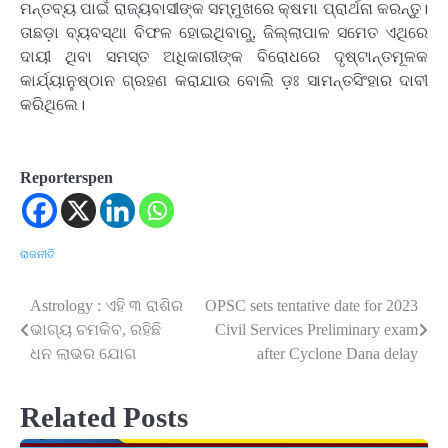
ମନ୍ତବ୍ୟ ପାଇଁ ରାଜ୍ୟବାସୀଙ୍କ ସମ୍ମୁଖରେ କ୍ଷମା ପ୍ରାର୍ଥନା କରନ୍ତୁ।
ତାଛଡ଼ା ବ୍ୟବସ୍ଥା ବିଫଳ ହୋଇଥିବାରୁ, ଜିଲ୍ଲାପାଳ ସମେତ ଏଥିରେ
ଦାୟୀ ଥିବା ସମସ୍ତ ଅଧିକାରୀଙ୍କ ବିରୋଧରେ ଦୃଷ୍ଟାନ୍ତମୂଳକ
କାର୍ଯ୍ୟାନୁଷ୍ଠାନ ଗ୍ରହଣ କରାଯାଉ ବୋଲି ଡ଼ଃ ସାମନ୍ତସିଂହାର ଦାବୀ
କରିଥିଲେ।
Reporterspen
ରାଜନୀତି
Astrology : ଏହି ୩ ରାଶିର
OPSC sets tentative date for 2023
Post
ଭାଗ୍ୟ ଚମକିବ, ରହିଛି
Civil Services Preliminary exam
navigation
ଧନ ଲାଭର ଯୋଗ
after Cyclone Dana delay
Related Posts