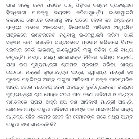
ଭାର ହାତକୁ ନେବା ପରଦିନ ଠାରୁ ପିଡ଼ିଏସ ବଣ୍ଟନ ବ୍ୟବସ୍ଥାର
ହିତାଧିକାରୀ ମାନଙ୍କୁ ଭୟଭୀତ କରିଆସୁଛନ୍ତି। ଇ-କେୱାଇସି
ନକରିଲେ ସେମାନେ ତାଲିକାରୁ ବାଦ ପଡିବେ ବୋଲି କହି ଆସୁଛନ୍ତି।
ରାଜ୍ୟର ଅନେକ ଅଞ୍ଚଳରେ, ବିଶେଷକରି ଆଦିବାସୀ ଅଧ୍ୟୁଷିତ
ଅଞ୍ଚଳରେ ଇଣ୍ଟରନେଟ ନଥିବାରୁ ଇ-କେୱାଇସି କରିବା ପାଇଁ
ସକ୍ଷମ ହେଉ ନାହାନ୍ତି। ଇଣ୍ଟରନେଟ ପ୍ରଦାନ କରିବାରେ ବିଫଳ
ସରକାର କେଉଁ କାରଣରୁ ଇ-କେ୍ୱାଇସି ଲାଗୁ କରିବା ପାଇଁ ବାଧ୍ୟ
କରୁଛନ୍ତି। ତାଛଡ଼ା, ରାଜ୍ୟ ସରକାରଙ୍କ ତିନିଜଣ ବରିଷ୍ଠ ମନ୍ତ୍ରୀ,
ଯଥା ଉପ ମୁଖ୍ୟମନ୍ତ୍ରୀ ଶ୍ରୀମତୀ ପ୍ରଭାତୀ ପରିଡା, ଖାଦ୍ୟ
ଯୋଗାଣ ମନ୍ତ୍ରୀ କୃଷ୍ଣଚନ୍ଦ୍ର ପାତ୍ର, ସ୍ୱାସ୍ଥ୍ୟ ମନ୍ତ୍ରୀ ଡ଼ଃ
ମୁକେଶ ମହାଳିଙ୍ଗ ଆମ୍ବ ଟାକୁଆ ଆଦିବାସୀ ମାନଙ୍କ ପାରମ୍ପରିକ
ଖାଦ୍ୟ ବୋଲି ମନ୍ତବ୍ୟ ଦେବା ଅତ୍ୟନ୍ତ ଦୁର୍ଭାଗ୍ୟଜନକ। ରାଜ୍ୟର
ମୁଖ୍ୟମନ୍ତ୍ରୀ ଶ୍ରୀ ମୋହନ ଚରଣ ମାଝୀ ଜଣେ ଆଦିବାସୀ ଓ ମନ୍ତ୍ରୀ
ମଣ୍ଡଳରେ ପ୍ରାୟ ଆହୁରି ଛଅ ଜଣ ଆଦିବାସୀ ମନ୍ତ୍ରୀ ଅଛନ୍ତି,
ସେମାନେ ଆମ୍ବ ଟାକୁଆ ଆଦିବାସୀ ମାନଙ୍କ ଏକ ପାରମ୍ପରିକ ଖାଦ୍ୟ
ମନ୍ତବ୍ୟ ସହିତ ଏକମତ ହେବେ କି? ସେମାନଙ୍କ ଘରେ ମଧ୍ୟ ଆମ୍ବ
ଟାକୁଆ ଜାଉ ଖାଉଛନ୍ତି କି?