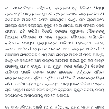
ଡ଼ଃ ସାମନ୍ତସିଂହାର କହିଥିଲେ, ରାଜ୍ୟବାସୀଙ୍କୁ ବିଭିନ୍ନ ମିଥ୍ୟା
ପ୍ରତିଶ୍ରୁତି ମାଧ୍ୟମରେ ସୁନେଲି ସ୍ଵପ୍ନ ଦେଖାଇ ରାଜ୍ୟରେ ବିଜେପି
କ୍ଷମତାକୁ ଆସିବାରେ ସଫଳ ହୋଇଥିଲା। କିନ୍ତୁ, ଗତ ଚାରିମାସରେ
ରାଜ୍ୟର ଶାସନ ବ୍ୟବସ୍ଥା ହୁଗୁଳା ହୋଇ ଯାଇଛି, ଯାହା ଫଳରେ ଏପରି
ଅଘଟଣ ଘଟି ଚାଲିଛି। ବିଜେପି ସରକାର ସ୍ୱପ୍ନର ସୌଦାଗରରୁ
ମିଥ୍ୟାର ସୌଦାଗର ଓ ଏବେ ମୃତ୍ୟୁର ସୌଦାଗର ସାଜିଛନ୍ତି।
ବର୍ତ୍ତମାନ ରାଜ୍ୟର ମୁଖ୍ୟମନ୍ତ୍ରୀ ଆଦିବାସୀ ହୋଇଥିବା ବେଳେ,
ଦେଶର ଆଦିବାସୀ ବ୍ୟାପାର ମନ୍ତ୍ରୀ ଆମ ରାଜ୍ୟର ଆଦିବାସୀ ଓ
ମହାମହିମ ରାଷ୍ଟ୍ରପତି ମଧ୍ୟ ଆମ ରାଜ୍ୟର ଆଦିବାସୀ ମହିଳା ଅଛନ୍ତି,
କିନ୍ତୁ ଏହି ସମୟରେ ଆମ ରାଜ୍ୟର ଆଦିବାସୀ ଭଉଣୀ ଦୁଇ ଜଣ ଖାଦ୍ୟ
ଅଭାବରୁ ଆମ୍ବ ଟାକୁଆ ଖାଇ ମୃତ୍ୟୁ ବରଣ କରିଛନ୍ତି। ବିଜେପିର
ଆଦିବାସୀ ପ୍ରୀତି କେବଳ ଭୋଟ ହାତେଇବା ପର୍ଯ୍ୟନ୍ତ ସୀମିତ।
ରାଜ୍ୟର ଲୋକଙ୍କ ସୁବିଧା ଅସୁବିଧା ପାଇଁ ବିଜେପି ସରକାରଙ୍କ ଚିନ୍ତା
ନାହିଁ। ଗୋଟିଏ ବ୍ୟବସ୍ଥିତ ବ୍ୟବସ୍ଥା ମାଧ୍ୟମରେ ପିଡ଼ିଏସ ବଣ୍ଟନ
ଚାଲି ଆସୁଥିବା ବେଳେ ହଠାତ ବଣ୍ଟନ ବ୍ୟବସ୍ଥା ଭୁଶୁଡି ପଡିବା, ରାଜ୍ୟ
ସରକାରଙ୍କ ଅପାରଗତାକୁ ପଦାରେ ପକାଇଛି।
ଡ଼ଃ ସାମନ୍ତସିଂହାର ଆହୁରି ମଧ୍ୟ କହିଥିଲେ, ରାଜ୍ୟ ସରକାର ଶାସନ