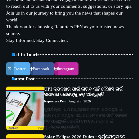
to reach out to us with your comments, suggestions, or story tips.
Join us in our journey to bring you the news that shapes our
world.
Thank you for choosing Reporters PEN as your trusted news
source.
Stay Informed. Stay Connected.
Get In Touch
Twitter
Facebook
Instagram
Latest Post
UPI ବ୍ୟବହାର ପାଇଁ ଲାଗିବ ନାହିଁ କୌଣସି ଚାର୍ଜ,
ସାଧାରଣ ଲୋକଙ୍କୁ ବଡ଼ ଆଶ୍ୱସ୍ତି
Reporters Pen
August 9, 2026
ନୂଆଦିଲ୍ଲୀ: UPI ମାଧ୍ୟମରେ ଟଙ୍କା ପଠାଉଥିବା ଓ
ପେମେଣ୍ଟ କରୁଥିବା ସାଧାରଣ ଲୋକଙ୍କ ପାଇଁ ସରକାର
ବଡ଼ ଆଶ୍ୱସ୍ତି ଦେଇଛି। UPI ପେମେଣ୍ଟ ପାଇଁ
ୟୁଜର୍ସଙ୍କଠାରୁ କୌଣସି…
Solar Eclipse 2026 Rules : ସୂର୍ଯ୍ୟପରାଗରେ