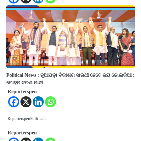
Political News : ନୂଆପଡ଼ା ବିକାଶର ସାରଥୀ ହେବେ ଜୟ ଢୋଲକିଆ :
ମୋହନ ଚରଣ ମାଝୀ
Reporterspen
ReporterspenPolitical…
Reporterspen