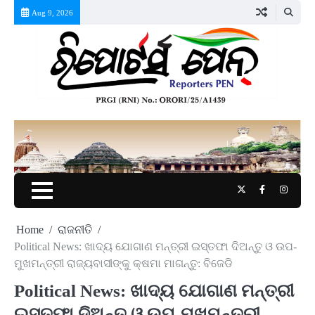
Skip
Aug 9, 2026
to
content
Twitter
Facebook
Instag
Home
ରାଜନୀତି
Political News: ଖାଦ୍ୟ ଯୋଗାଣ ମନ୍ତ୍ରୀ ଇସ୍ତଫା ଦିଅନ୍ତୁ ଓ ଉପ-
ମୁଖମନ୍ତ୍ରୀ ରାଜ୍ୟବାସୀଙ୍କୁ କ୍ଷମା ମାଗନ୍ତୁ: ବିଜେଡି
Political News: ଖାଦ୍ୟ ଯୋଗାଣ ମନ୍ତ୍ରୀ
ଇସ୍ତଫା ଦିଅନ୍ତୁ ଓ ଉପ-ମୁଖମନ୍ତ୍ରୀ