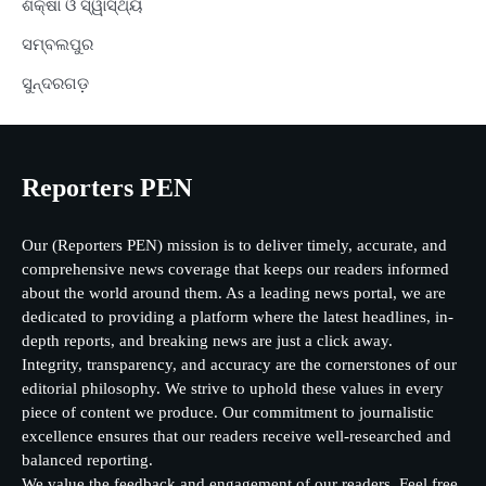
ଶିକ୍ଷା ଓ ସ୍ୱାସ୍ଥ୍ୟ
ସମ୍ବଲପୁର
ସୁନ୍ଦରଗଡ଼
Reporters PEN
Our (Reporters PEN) mission is to deliver timely, accurate, and
comprehensive news coverage that keeps our readers informed
about the world around them. As a leading news portal, we are
dedicated to providing a platform where the latest headlines, in-
depth reports, and breaking news are just a click away.
Integrity, transparency, and accuracy are the cornerstones of our
editorial philosophy. We strive to uphold these values in every
piece of content we produce. Our commitment to journalistic
excellence ensures that our readers receive well-researched and
balanced reporting.
We value the feedback and engagement of our readers. Feel free