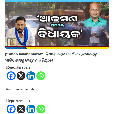
pranab balabantaray: ‘ବିଧାୟକଙ୍କ ସମର୍ଥକ ପ୍ରଣବଙ୍କୁ
ମାରିଦେବାକୁ ଉଦ୍ୟମ କରିଥିଲେ’
Reporterspen
Reporterspenpranab…
Reporterspen