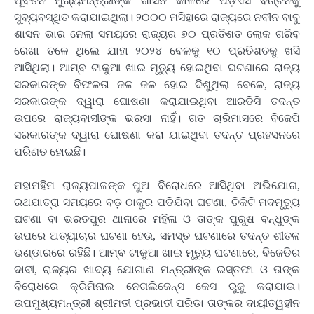
ପୂର୍ବତନ ମୁଖ୍ୟମନ୍ତ୍ରୀଙ୍କ ଶାସନ କାଳରେ ପିଡ଼ିଏସ ବଣ୍ଟନକୁ
ସୁବ୍ୟବସ୍ଥିତ କରାଯାଇଥିଲା। ୨୦୦୦ ମସିହାରେ ରାଜ୍ୟରେ ନବୀନ ବାବୁ
ଶାସନ ଭାର ନେଲା ସମୟରେ ରାଜ୍ୟର ୭୦ ପ୍ରତିଶତ ଲୋକ ଗରିବ
ରେଖା ତଳେ ଥିଲେ ଯାହା ୨୦୨୪ ବେଳକୁ ୧୦ ପ୍ରତିଶତକୁ ଖସି
ଆସିଥିଲା। ଆମ୍ବ ଟାକୁଆ ଖାଇ ମୃତ୍ୟୁ ହୋଇଥିବା ଘଟଣାରେ ରାଜ୍ୟ
ସରକାରଙ୍କ ବିଫଳତା ଜଳ ଜଳ ହୋଇ ଦିଶୁଥିଲା ବେଳେ, ରାଜ୍ୟ
ସରକାରଙ୍କ ଦ୍ୱାରା ଘୋଷଣା କରାଯାଇଥିବା ଆରଡିସି ତଦନ୍ତ
ଉପରେ ରାଜ୍ୟବାସୀଙ୍କ ଭରସା ନାହିଁ। ଗତ ଚାରିମାସରେ ବିଜେପି
ସରକାରଙ୍କ ଦ୍ୱାରା ଘୋଷଣା କରା ଯାଇଥିବା ତଦନ୍ତ ପ୍ରହସନରେ
ପରିଣତ ହୋଇଛି।
ମହାମହିମ ରାଜ୍ୟପାଳଙ୍କ ପୁଅ ବିରୋଧରେ ଆସିଥିବା ଅଭିଯୋଗ,
ରଥଯାତ୍ରା ସମୟରେ ବଡ଼ ଠାକୁର ପଡିଯିବା ଘଟଣା, ଚିକିଟି ମଦମୃତ୍ୟୁ
ଘଟଣା ବା ଭରତପୁର ଥାନାରେ ମହିଳା ଓ ତାଙ୍କ ପୁରୁଷ ବନ୍ଧୁଙ୍କ
ଉପରେ ଅତ୍ୟାଚାର ଘଟଣା ହେଉ, ସମସ୍ତ ଘଟଣାରେ ତଦନ୍ତ ଶୀତଳ
ଭଣ୍ଡାରରେ ରହିଛି। ଆମ୍ବ ଟାକୁଆ ଖାଇ ମୃତ୍ୟୁ ଘଟଣାରେ, ବିଜେଡିର
ଦାବୀ, ରାଜ୍ୟର ଖାଦ୍ୟ ଯୋଗାଣ ମନ୍ତ୍ରୀଙ୍କ ଇସ୍ତଫା ଓ ତାଙ୍କ
ବିରୋଧରେ କ୍ରିମିନାଲ ନେଗଲିଜେନ୍ସ କେସ ରୁଜୁ କରାଯାଉ।
ଉପମୁଖ୍ୟମନ୍ତ୍ରୀ ଶ୍ରୀମତୀ ପ୍ରଭାତୀ ପରିଡା ତାଙ୍କର ଦାୟୀତ୍ୱହୀନ