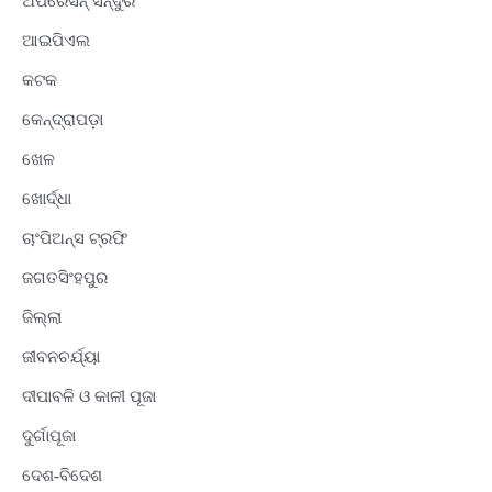
ଅପରେସନ୍ ସିନ୍ଦୁର
ଆଇପିଏଲ
କଟକ
କେନ୍ଦ୍ରାପଡ଼ା
ଖେଳ
ଖୋର୍ଦ୍ଧା
ଚାଂପିଅନ୍ସ ଟ୍ରଫି
ଜଗତସିଂହପୁର
ଜିଲ୍ଲା
ଜୀବନଚର୍ଯ୍ୟା
ଦୀପାବଳି ଓ କାଳୀ ପୂଜା
ଦୁର୍ଗାପୂଜା
ଦେଶ-ବିଦେଶ