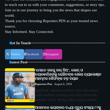
to reach out to us with your comments, suggestions, or story tips.
Join us in our journey to bring you the news that shapes our
world.
Thank you for choosing Reporters PEN as your trusted news
source.
Stay Informed. Stay Connected.
Get In Touch
Twitter
Facebook
Instagram
Latest Post
‘ମୋତେ ଦଳରୁ ବାଦ୍ ଦିଅ’, କୋଚ୍ ଓ
ଚୟନକର୍ତ୍ତାଙ୍କୁ ରୋହିତଙ୍କ ଖୋଲା ଚ୍ୟାଲେଞ୍ଜ!
ମହମ୍ମଦ କୈଫଙ୍କ ବଡ଼ ବୟାନ
Reporters Pen
August 6, 2026
ନୂଆଦିଲ୍ଲୀ: ଭାରତୀୟ କ୍ରିକେଟ ଦଳର ଅଭିଜ୍ଞ ଓପନର
ରୋହିତ ଶର୍ମାଙ୍କ ଅବସରକୁ ନେଇ ଚର୍ଚ୍ଚା ଥମିବାର ନାଁ
ନେଉନାହିଁ। ତେବେ ଏହି ସବୁ ଚର୍ଚ୍ଚା ମଧ୍ୟରେ ଭାରତର…
ଆସାମରେ ଭୟଙ୍କର ବନ୍ୟା ମୃତ୍ୟୁ ସଂଖ୍ୟା ୮୯କୁ