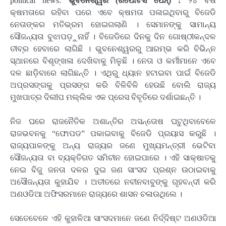
political news:
ଭୁବନେଶ୍ୱର (ରିପୋଟର୍ସ ପେନ୍‌) :
୨୪ ବର୍ଷ
କ୍ଷମତାରେ ରହିବା ପରେ ଏବେ କ୍ଷମତା ପଳାଇଥିବାରୁ ବିଜେଡି
ନେତାଙ୍କର ମତିଭ୍ରମ ହୋଇଗଲାଣି । ସେମାନଙ୍କୁ ସାମାନ୍ୟ
ସୌଜନ୍ୟତା ବୁଝାପଡ଼ୁନାହିଁ । ବିଜେଡିରେ ଦିନକୁ ଦିନ ଗୋଷ୍ଠୀକନ୍ଦଳ
ତୀବ୍ର ହେବାରେ ଲାଗିଛି । ଭୁବନେଶ୍ୱରରୁ ଆରମ୍ଭ କରି ବିଭିନ୍ନ
ସ୍ଥାନରେ ବିଶୃଙ୍ଖଳା ଦେଖିବାକୁ ମିଳୁଛି । ନେତା ଓ କର୍ମୀମାନେ ଏବେ
ଦଳ ଛାଡ଼ିବାରେ ଲାଗିଛନ୍ତି । ଏଥିରୁ ଧ୍ୟାନ ହଟାଇବା ପାଇଁ ବିଜେଡି
ଅପ୍ରସଙ୍ଗକୁ ପ୍ରସଙ୍ଗ କରି ବିଳିବିଳି ହେଉଛି ବୋଲି ରାଜ୍ୟ
ମୁଖପାତ୍ର ଦିଲୀପ ମଲ୍ଲିକ ଏକ ପ୍ରେସ ବିବୃତିରେ ଦର୍ଶାଇଛନ୍ତି ।
ନିଜ ଘରେ ରାଜନୈତିକ ଅଶାନ୍ତିର ଅସନ୍ତୋଷ ଘଟୁଥିବାବେଳେ
ରାଜଭବନକୁ “ଫୋପଡ” ପକାଇବାକୁ ବିଜେଡି ପ୍ରୟାସ କରୁଛି ।
ରାଜ୍ୟପାଳଙ୍କୁ ଅନ୍ୟ ରାଜ୍ୟର ଜଣେ ମୁଖ୍ୟମନ୍ତ୍ରୀ ଭେଟିବା
ସୌଜନ୍ୟତା ବା ବ୍ୟକ୍ତିଗତ ସମିଚୀନ ହୋଇପାରେ । ଏହି ସାକ୍ଷାତକୁ
ନେଇ ବିଜୁ ଜନତା ଦଳର ଦୁଇ ଜଣ ସାଂସଦ ପ୍ରଶ୍ନ ଉଠାଇବାକୁ
ଅସୌଜନ୍ୟତା କୁହାଯିବ । ଅତୀତରେ ନବୀନବାବୁଙ୍କୁ ଗୃହବନ୍ଦୀ କରି
ଅଣଓଡିଆ ଅଫିସରମାନେ ରାଜ୍ୟରେ ଶାସନ ଚଳାଉଥିଲେ ।
ସେତେବେଳେ ଏହି କୁହାଳିଆ ସାଂସଦମାନେ ଜଣେ ନିର୍ଦ୍ଦିଷ୍ଟ ଅଣଓଡିଆ