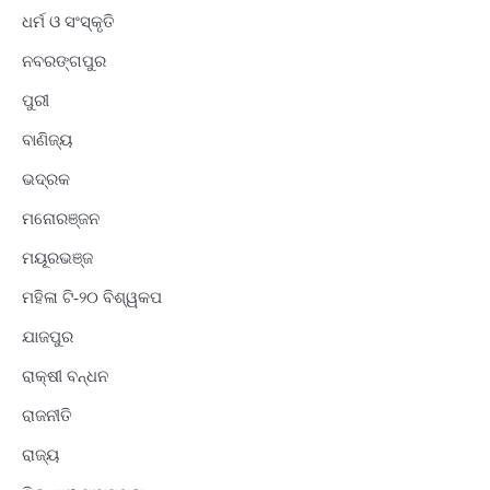
ଧର୍ମ ଓ ସଂସ୍କୃତି
ନବରଙ୍ଗପୁର
ପୁରୀ
ବାଣିଜ୍ୟ
ଭଦ୍ରକ
ମନୋରଞ୍ଜନ
ମୟୂରଭଞ୍ଜ
ମହିଳା ଟି-୨୦ ବିଶ୍ୱକପ
ଯାଜପୁର
ରାକ୍ଷୀ ବନ୍ଧନ
ରାଜନୀତି
ରାଜ୍ୟ