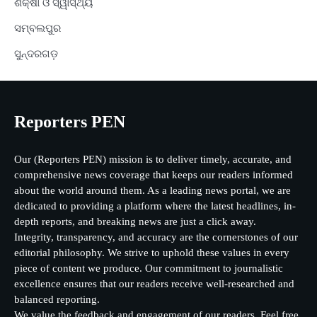
ଶିକ୍ଷା ଓ ସ୍ୱାସ୍ଥ୍ୟ
ସମ୍ବଲପୁର
ସୁନ୍ଦରଗଡ଼
Reporters PEN
Our (Reporters PEN) mission is to deliver timely, accurate, and
comprehensive news coverage that keeps our readers informed
about the world around them. As a leading news portal, we are
dedicated to providing a platform where the latest headlines, in-
depth reports, and breaking news are just a click away.
Integrity, transparency, and accuracy are the cornerstones of our
editorial philosophy. We strive to uphold these values in every
piece of content we produce. Our commitment to journalistic
excellence ensures that our readers receive well-researched and
balanced reporting.
We value the feedback and engagement of our readers. Feel free