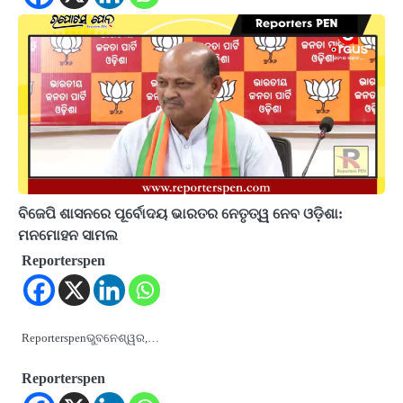
ବିଜେପି ଶାସନରେ ପୂର୍ବୋଦୟ ଭାରତର ନେତୃତ୍ୱ ନେବ ଓଡ଼ିଶା:
ମନମୋହନ ସାମଲ
Reporterspen
Reporterspenଭୁବନେଶ୍ୱର,…
Reporterspen