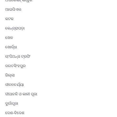
ଅପରେସନ୍ ସିନ୍ଦୁର
ଆଇପିଏଲ
କଟକ
କେନ୍ଦ୍ରାପଡ଼ା
ଖେଳ
ଖୋର୍ଦ୍ଧା
ଚାଂପିଅନ୍ସ ଟ୍ରଫି
ଜଗତସିଂହପୁର
ଜିଲ୍ଲା
ଜୀବନଚର୍ଯ୍ୟା
ଦୀପାବଳି ଓ କାଳୀ ପୂଜା
ଦୁର୍ଗାପୂଜା
ଦେଶ-ବିଦେଶ