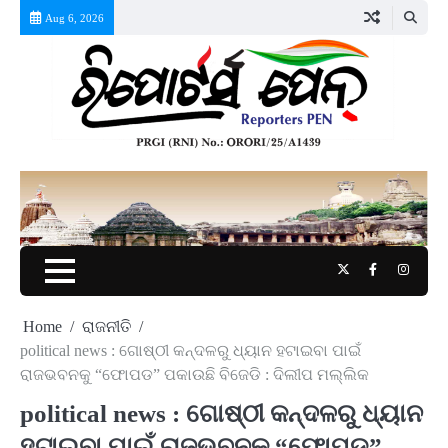
Skip
Aug 6, 2026
to
content
Twitter
Facebook
Instag
Home
ରାଜନୀତି
political news : ଗୋଷ୍ଠୀ କନ୍ଦଳରୁ ଧ୍ୟାନ ହଟାଇବା ପାଇଁ
ରାଜଭବନକୁ “ଫୋପଡ” ପକାଉଛି ବିଜେଡି : ଦିଲୀପ ମଲ୍ଲିକ
political news : ଗୋଷ୍ଠୀ କନ୍ଦଳରୁ ଧ୍ୟାନ
ହଟାଇବା ପାଇଁ ରାଜଭବନକୁ “ଫୋପଡ”