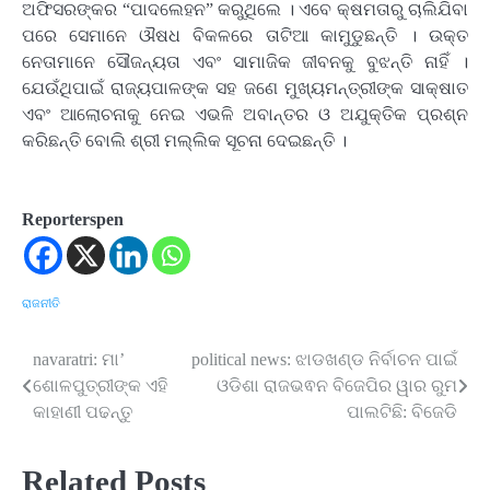
ଅଫିସରଙ୍କର “ପାଦଲେହନ” କରୁଥିଲେ । ଏବେ କ୍ଷମତାରୁ ଚାଲିଯିବା
ପରେ ସେମାନେ ଔଷଧ ବିକଳରେ ତାଟିଆ କାମୁଡୁଛନ୍ତି । ଉକ୍ତ
ନେତାମାନେ ସୌଜନ୍ୟତା ଏବଂ ସାମାଜିକ ଜୀବନକୁ ବୁଝନ୍ତି ନାହିଁ ।
ଯେଉଁଥିପାଇଁ ରାଜ୍ୟପାଳଙ୍କ ସହ ଜଣେ ମୁଖ୍ୟମନ୍ତ୍ରୀଙ୍କ ସାକ୍ଷାତ
ଏବଂ ଆଲୋଚନାକୁ ନେଇ ଏଭଳି ଅବାନ୍ତର ଓ ଅଯୁକ୍ତିକ ପ୍ରଶ୍ନ
କରିଛନ୍ତି ବୋଲି ଶ୍ରୀ ମଲ୍ଲିକ ସୂଚନା ଦେଇଛନ୍ତି ।
Reporterspen
ରାଜନୀତି
navaratri: ମା’
political news: ଝାଡଖଣ୍ଡ ନିର୍ବାଚନ ପାଇଁ
Post
ଶୋଳପୁତ୍ରୀଙ୍କ ଏହି
ଓଡିଶା ରାଜଭଵନ ବିଜେପିର ୱାର ରୁମ
navigation
କାହାଣୀ ପଢନ୍ତୁ
ପାଲଟିଛି: ବିଜେଡି
Related Posts