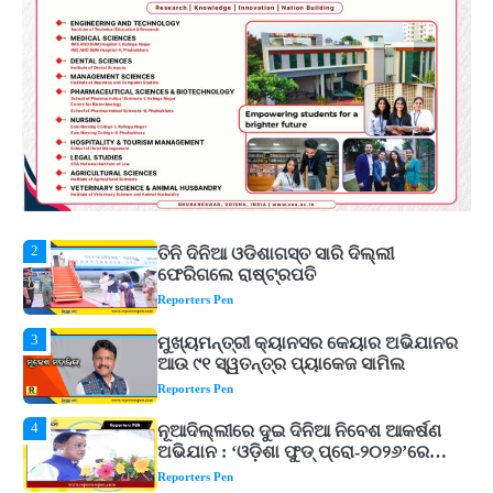
ଟଙ୍କାର ପ୍ୟାକେଜ
Reporters Pen
1
ଆସାମରେ ଭୟଙ୍କର ବନ୍ୟା ମୃତ୍ୟୁ ସଂଖ୍ୟା
୮୯କୁ ବୃଦ୍ଧି
Reporters Pen
2
ତିନି ଦିନିଆ ଓଡିଶାଗସ୍ତ ସାରି ଦିଲ୍ଲୀ
ଫେରିଗଲେ ରାଷ୍ଟ୍ରପତି
Reporters Pen
3
ମୁଖ୍ୟମନ୍ତ୍ରୀ କ୍ୟାନସର କେୟାର ଅଭିଯାନର
ଆଉ ୯୧ ସ୍ୱତନ୍ତ୍ର ପ୍ୟାକେଜ ସାମିଲ
Reporters Pen
4
ନୂଆଦିଲ୍ଲୀରେ ଦୁଇ ଦିନିଆ ନିବେଶ ଆକର୍ଷଣ
ଅଭିଯାନ : ‘ଓଡ଼ିଶା ଫୁଡ୍ ପ୍ରୋ-୨୦୨୬’ରେ
ଖାଦ୍ୟ ପ୍ରକ୍ରିୟାକରଣ କ୍ଷେତ୍ରକୁ ମିଳିବ
Reporters Pen
ଗୁରୁତ୍ୱ
5
ବନ୍ୟା ପ୍ରଭାବିତଙ୍କ ଲାଗି ୧୧୦ କୋଟି
ଟଙ୍କାର ପ୍ୟାକେଜ
Reporters Pen