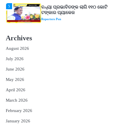
1
ଆସାମରେ ଭୟଙ୍କର ବନ୍ୟା ମୃତ୍ୟୁ ସଂଖ୍ୟା
୮୯କୁ ବୃଦ୍ଧି
Reporters Pen
2
ତିନି ଦିନିଆ ଓଡିଶାଗସ୍ତ ସାରି ଦିଲ୍ଲୀ
Archives
ଫେରିଗଲେ ରାଷ୍ଟ୍ରପତି
Reporters Pen
August 2026
3
ମୁଖ୍ୟମନ୍ତ୍ରୀ କ୍ୟାନସର କେୟାର ଅଭିଯାନର
July 2026
ଆଉ ୯୧ ସ୍ୱତନ୍ତ୍ର ପ୍ୟାକେଜ ସାମିଲ
Reporters Pen
June 2026
4
ନୂଆଦିଲ୍ଲୀରେ ଦୁଇ ଦିନିଆ ନିବେଶ ଆକର୍ଷଣ
May 2026
ଅଭିଯାନ : ‘ଓଡ଼ିଶା ଫୁଡ୍ ପ୍ରୋ-୨୦୨୬’ରେ
ଖାଦ୍ୟ ପ୍ରକ୍ରିୟାକରଣ କ୍ଷେତ୍ରକୁ ମିଳିବ
April 2026
Reporters Pen
ଗୁରୁତ୍ୱ
March 2026
5
ବନ୍ୟା ପ୍ରଭାବିତଙ୍କ ଲାଗି ୧୧୦ କୋଟି
ଟଙ୍କାର ପ୍ୟାକେଜ
February 2026
Reporters Pen
January 2026