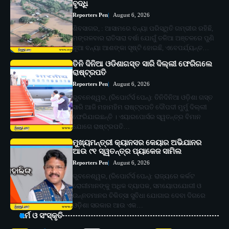
ବୃଦ୍ଧି
Reporters Pen
August 6, 2026
ଶିବସାଗର, : ଆସାମରେ ବନ୍ୟା ପରିସ୍ଥିତି ଗମ୍ଭୀର ରହିଛି,
ମଙ୍ଗଳବାର ରାତିସାରା ବର୍ଷା ଯୋଗୁଁ ତଳିଆ ଅଞ୍ଚଳରେ ପୁଣି
ନୂଆ ବନ୍ୟା ଆଶଙ୍କା ସୃଷ୍ଟି ହୋଇଛି, ଏବେପର୍ଯ୍ୟନ୍ତ…
ତିନି ଦିନିଆ ଓଡିଶାଗସ୍ତ ସାରି ଦିଲ୍ଲୀ ଫେରିଗଲେ
ରାଷ୍ଟ୍ରପତି
Reporters Pen
August 6, 2026
ଭୁବନେଶ୍ୱର, (ରିପୋର୍ଟର୍ସ ପେନ୍‌): ତିନିଦିନିଆ ଓଡ଼ିଶା ଗସ୍ତ
ସାରି ଆଜି ମହାମହିମ ରାଷ୍ଟ୍ରପତି ଦୌପଦୀ ମୁର୍ମୁ ଦିଲ୍ଲୀ
ଫେରିଯାଇଛନ୍ତି । ଏୟାରପୋର୍ସର ସ୍ୱତନ୍ତ୍ର ବିମାନ
ଯୋଗେ ରାଷ୍ଟ୍ରପତି…
ମୁଖ୍ୟମନ୍ତ୍ରୀ କ୍ୟାନସର କେୟାର ଅଭିଯାନର
ଆଉ ୯୧ ସ୍ୱତନ୍ତ୍ର ପ୍ୟାକେଜ ସାମିଲ
Reporters Pen
August 6, 2026
ଭୁବନେଶ୍ୱର, (ରିପୋର୍ଟର୍ସ ପେନ୍‌): ରାଜ୍ୟରେ କର୍କଟ
ରୋଗୀମାନଙ୍କୁ ଅଧିକ ବ୍ୟାପକ, ସମୟୋପଯୋଗୀ ଓ
ଉନ୍ନତମାନର ଚିକିତ୍ସା ସୁବିଧା ଯୋଗାଇ ଦେବା ଦିଗରେ
ଓଡ଼ିଶା ସରକାର ଆଉ ଏକ…
ଧର୍ମ ଓ ସଂସ୍କୃତି