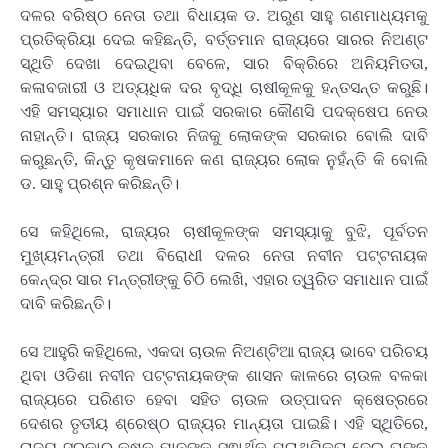
ଦଳର ବରିଷ୍ଠ ନେତା ତଥା ବିଧାୟକ ଡ. ଅରୁଣ ସାହୁ ଗଣମାଧ୍ୟମକୁ
ପ୍ରତିକ୍ରିୟା ଦେଇ କହିଛନ୍ତି, ବର୍ତ୍ତମାନ ରାଜ୍ୟରେ ସାରର ନିଅଣ୍ଟ
ସ୍ଥିତି ଦେଖା ଦେଇଥିବା ବେଳେ, ସାର ବିକ୍ରିରେ ଅନିୟମିତତା,
କଳାବଜାରୀ ଓ ଅତ୍ୟଧିକ ଦର ବୃଦ୍ଧି ଚାଷୀକୂଳକୁ ହନ୍ତସନ୍ତ କରୁଛି।
ଏହି ସମସ୍ୟାର ସମାଧାନ ପାଇଁ ସରକାର କୌଣସି ପଦକ୍ଷେପ ନେଉ
ନାହାନ୍ତି। ରାଜ୍ୟ ସରକାର ନିଜକୁ ଲୋକଙ୍କ ସରକାର ବୋଲି ଦାବି
କରୁଛନ୍ତି, କିନ୍ତୁ କୃଷକମାନେ କଣ ରାଜ୍ୟର ଲୋକ ନୁହଁନ୍ତି କି ବୋଲି
ଡ. ସାହୁ ପ୍ରଶ୍ନ କରିଛନ୍ତି।
ସେ କହିଥିଲେ, ରାଜ୍ୟର ଚାଷୀକୂଳଙ୍କ ସମସ୍ୟାକୁ ବୁଝି, ପୂର୍ବତନ
ମୁଖ୍ୟମନ୍ତ୍ରୀ ତଥା ବିରୋଧୀ ଦଳର ନେତା ନବୀନ ପଟ୍ଟନାୟକ
କେନ୍ଦ୍ର ସାର ମନ୍ତ୍ରୀଙ୍କୁ ଚିଠି ଲେଖି, ଏହାର ତ୍ୱରିତ ସମାଧାନ ପାଇଁ
ଦାବି କରିଛନ୍ତି।
ସେ ଆହୁରି କହିଥିଲେ, ଏକଦା ଚାଉଳ ନିଅଣ୍ଟିଆ ରାଜ୍ୟ ଭାବେ ପରିଚୟ
ଥିବା ଓଡିଶା ନବୀନ ପଟ୍ଟନାୟକଙ୍କ ଶାସନ କାଳରେ ଚାଉଳ ବଳକା
ରାଜ୍ୟରେ ପରିଣତ ହେବା ସହିତ ଚାଉଳ ଉତ୍ପାଦନ କ୍ଷେତ୍ରରେ
ଦେଶର ତୃତୀୟ ଶ୍ରେଷ୍ଠ ରାଜ୍ୟର ମାନ୍ୟତା ପାଇଛି। ଏହି ସ୍ଥିତିରେ,
ରାଜ୍ୟ ସରକାର କୃଷକ ମାନଙ୍କ ସ୍ଵାର୍ଥକୁ ପ୍ରାଥମିକତା ଦେଇ ତାଙ୍କୁ