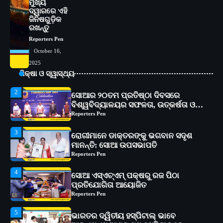
ଅତ୍ୟାଧୁନିକ ଡିଜିସ୍କାନର ସ୍ଥାପନ
ମୁଖ୍ୟ
Reporters Pen
ଦ୍ୱାରରେ ଏହି
ଜିନିଷଗୁଡ଼ିକ
1
ସୋଆ ପକ୍ଷରୁ ରାୱେ କାର୍ଯ୍ୟକ୍ରମ ଅଧୀନରେ
ରଖନ୍ତୁ
୧୧ଟି ଗ୍ରାମରେ ୧୬ଟି କୃଷକ ପ୍ରଶିକ୍ଷଣ
Reporters Pen
କାର୍ଯ୍ୟକ୍ରମ ଆୟୋଜିତ
Reporters Pen
October 16,
2
ସୋଆର ୨୦ତମ ପ୍ରତିଷ୍ଠା ଦିବସରେ
2025
ବିଶ୍ୱବିଦ୍ୟାଳୟର ସଫଳତା, ଉତ୍କର୍ଷତା ଓ
ଶିକ୍ଷା ଓ ସ୍ୱାସ୍ଥ୍ୟ
ଅଗ୍ରଗତିର ସ୍ମୃତିଚାରଣ
Reporters Pen
3
ରୋଗୀମାନେ ଡାକ୍ତରଙ୍କୁ ଭଗବାନ ସଦୃଶ
ମାନନ୍ତି: ସୋଆ ଉପସଭାପତି
Reporters Pen
4
ସୋଆ ଏସ୍‌ଏଚ୍‌ଏମ୍ ପକ୍ଷରୁ ରଜ ପିଠା
ପ୍ରତିଯୋଗିତା ଆୟୋଜିତ
Reporters Pen
5
ଭାରତର ଦ୍ୱିତୀୟ ହସ୍ପିଟାଲ୍ ଭାବେ
ଆଇଏମ୍‌ଏସ୍ ଆଣ୍ଡ ସମ ହସ୍ପିଟାଲ୍‌ରେ
ଅତ୍ୟାଧୁନିକ ଡିଜିସ୍କାନର ସ୍ଥାପନ
Reporters Pen
1