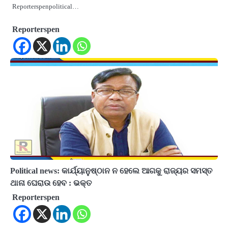
Reporterspenpolitical…
Reporterspen
Political news: କାର୍ଯ୍ୟାନୁଷ୍ଠାନ ନ ହେଲେ ଆଗକୁ ରାଜ୍ୟର ସମସ୍ତ
ଥାନା ଘେରାଉ ହେବ : ଭକ୍ତ
Reporterspen