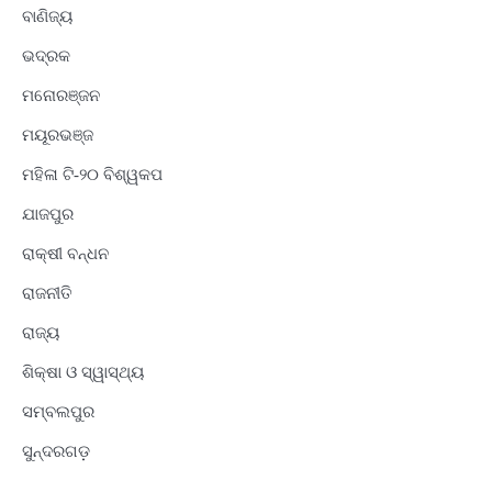
ବାଣିଜ୍ୟ
ଭଦ୍ରକ
ମନୋରଞ୍ଜନ
ମୟୂରଭଞ୍ଜ
ମହିଳା ଟି-୨୦ ବିଶ୍ୱକପ
ଯାଜପୁର
ରାକ୍ଷୀ ବନ୍ଧନ
ରାଜନୀତି
ରାଜ୍ୟ
ଶିକ୍ଷା ଓ ସ୍ୱାସ୍ଥ୍ୟ
ସମ୍ବଲପୁର
ସୁନ୍ଦରଗଡ଼