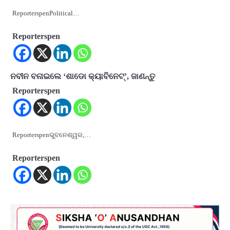
ReporterspenPolitical…
Reporterspen
ନବୀନ ବନାଇଲେ ‘ଶାଡୋ କ୍ୟାବିନେଟ୍’, ଜାଣନ୍ତୁ
Reporterspen
Reporterspenଭୁବନେଶ୍ୱର,…
Reporterspen