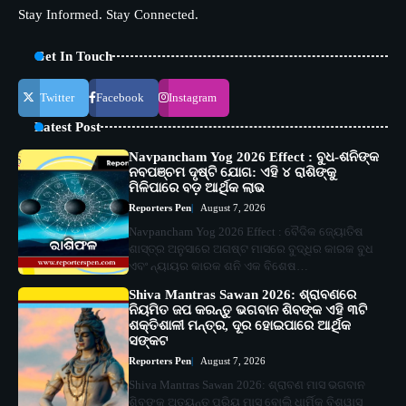
Stay Informed. Stay Connected.
Get In Touch
Twitter
Facebook
Instagram
Latest Post
Navpancham Yog 2026 Effect : ବୁଧ-ଶନିଙ୍କ
ନବପଞ୍ଚମ ଦୃଷ୍ଟି ଯୋଗ: ଏହି ୪ ରାଶିଙ୍କୁ
ମିଳିପାରେ ବଡ଼ ଆର୍ଥିକ ଲାଭ
Reporters Pen
August 7, 2026
Navpancham Yog 2026 Effect : ବୈଦିକ ଜ୍ୟୋତିଷ
ଶାସ୍ତ୍ର ଅନୁସାରେ ଅଗଷ୍ଟ ମାସରେ ବୁଦ୍ଧିର କାରକ ବୁଧ
ଏବଂ ନ୍ୟାୟର କାରକ ଶନି ଏକ ବିଶେଷ…
Shiva Mantras Sawan 2026: ଶ୍ରାବଣରେ
ନିୟମିତ ଜପ କରନ୍ତୁ ଭଗବାନ ଶିବଙ୍କ ଏହି ୩ଟି
ଶକ୍ତିଶାଳୀ ମନ୍ତ୍ର, ଦୂର ହୋଇପାରେ ଆର୍ଥିକ
ସଙ୍କଟ
Reporters Pen
August 7, 2026
Shiva Mantras Sawan 2026: ଶ୍ରାବଣ ମାସ ଭଗବାନ
ଶିବଙ୍କ ଅତ୍ୟନ୍ତ ପ୍ରିୟ ମାସ ବୋଲି ଧାର୍ମିକ ବିଶ୍ୱାସ