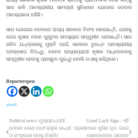
ସାର ଭଳି ଆବଶ୍ୟକୀୟ ସାମଗ୍ରୀ ସୁବିଧାରେ ଯୋଗାଇ ଦେବାର
ଆବଶ୍ୟକତା ରହିଛି।
ସାର ଯୋଗାଇ ଦେବାରେ ରାଜ୍ୟ ସରକାର ବିଫଳ ହୋଇଛନ୍ତି, ଯାହାକୁ
ନେଇ କୃଷକ ମାନେ ଗୁରୁତର ସମସ୍ୟାର ସମ୍ମୁଖୀନ ହେଉଛନ୍ତି। ସାର
ଜନିତ ଯନ୍ତ୍ରଣାରୁ ମୁକ୍ତି ପାଇଁ, ସରକାର ତୁରନ୍ତ ଆବଶ୍ୟକୀୟ
ପଦକ୍ଷେପ ନିଅନ୍ତୁ, ନଚେତ ରାଜ୍ୟବ୍ୟାପୀ କୃଷକ ଆନ୍ଦୋଳନକୁ
ସମ୍ମୁଖୀନ ହେବାକୁ ପ୍ରସ୍ତୁତ ରୁହନ୍ତୁ ବୋଲି ଡ.ସାହୁ କହିଥିଲେ।
Reporterspen
ରାଜନୀତି
Political news: ମୁଖ୍ୟମନ୍ତ୍ରୀ
Good Luck Sign : ଏହି
Post
ମୋହନ ଚରଣ ମାଝୀ ରାହୁଲ ଗାନ୍ଧୀ
ପ୍ରାଣୀମାନେ ଖୁସିର ଦୂତ, ଘରେ
navigation
ଓ କଂଗ୍ରେସ ଦଳକୁ ନିସର୍ତ୍ତ
ସେମାନଙ୍କର ଆଗମନ