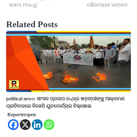
କ୍ଷମା ମାଗନ୍ତୁ
ସୌଭାଗ୍ୟର ସଙ୍କେତ
Related Posts
political news: ସାଂସଦ ପ୍ରତାପ ଚନ୍ଦ୍ର ଷଡ଼ଙ୍ଗୀଙ୍କୁ ଆକ୍ରମଣ
ପ୍ରତିବାଦରେ ବିଜେପି ଯୁବମୋର୍ଚ୍ଚାର ବିକ୍ଷୋଭ
Reporterspen