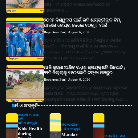
ରହିଛି। ଏହି ପବିତ୍ର ମାସରେ ଭକ୍ତିଭାବର ସହ
ମହାଦେବଙ୍କ…
୨୦୨୭ ବିଶ୍ୱକପ ପାଇଁ ରବି ଶାସ୍ତ୍ରୀଙ୍କ ଟିମ୍,
ଆକାଶ ଚୋପ୍ରା ଦେଲେ ୧୦ରୁ ୮ ମାର୍କ
Reporters Pen
August 6, 2026
୨୦୨୭ ମସିହାର ଆଇସିସି ଦିନିକିଆ ବିଶ୍ୱକପ ଦକ୍ଷିଣ
ଆଫ୍ରିକା, ଜିମ୍ବାୱେ ଓ ନାମିବିଆରେ ଅକ୍ଟୋବର-
ନଭେମ୍ବର ମାସରେ ଆୟୋଜିତ ହେବ। ଟୁର୍ଣ୍ଣାମେଣ୍ଟକୁ
ଏଖନ ସମୟ ଥିଲେ ମଧ୍ୟ ବିଭିନ୍ନ…
ଆଜି ସୁଦ୍ଧା ଆସିବ ବନ୍ୟା କ୍ଷୟକ୍ଷତି ରିପୋର୍ଟ ;
୨୨ଟି ଜିଲ୍ଲାକୁ ୧୧୦କୋଟି ଟଙ୍କା ମଞ୍ଜୁର
Reporters Pen
August 6, 2026
ଭୁବନେଶ୍ୱର, (ରିପୋର୍ଟର୍ସ ପେନ୍‌): ରାଜ୍ୟ ବନ୍ୟା ସ୍ଥିତିରେ
ସୁଧାର ଆସିଛି । ରାଜ୍ୟ ସରକାର ବନ୍ୟା ପ୍ରାରମ୍ଭିକ
କ୍ଷୟକ୍ଷତି ଆକଳନ କରିଛନ୍ତି । ୨୨ଟି ଜିଲ୍ଲାକୁ ବନ୍ୟା…
ଧର୍ମ ଓ ସଂସ୍କୃତି
ଦୀପାବଳି ଓ କାଳୀ
ପୂଜା
ଧର୍ମ ଓ ସଂସ୍କୃତି
ଜୀବନଚର୍ଯ୍ୟା
Kids Health
ଧର୍ମ ଓ ସଂସ୍କୃତି
during
Mandar
ଦୀପାବଳି ଓ କାଳୀ