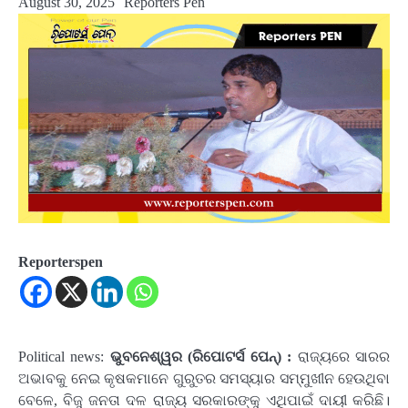
August 30, 2025
Reporters Pen
Reporterspen
Political news:
ଭୁବନେଶ୍ୱର (ରିପୋଟର୍ସ ପେନ୍‌) :
ରାଜ୍ୟରେ ସାରର
ଅଭାବକୁ ନେଇ କୃଷକମାନେ ଗୁରୁତର ସମସ୍ୟାର ସମ୍ମୁଖୀନ ହେଉଥିବା
ବେଳେ, ବିଜୁ ଜନତା ଦଳ ରାଜ୍ୟ ସରକାରଙ୍କୁ ଏଥିପାଇଁ ଦାୟୀ କରିଛି।