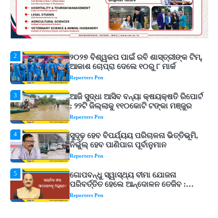
୩ଟି ଶକ୍ତିଶାଳୀ ମନ୍ତ୍ର, ଦୂର ହୋଇପାରେ
Reporters Pen
ଆର୍ଥିକ ସଙ୍କଟ
2
୨୦୨୭ ବିଶ୍ୱକପ ପାଇଁ ରବି ଶାସ୍ତ୍ରୀଙ୍କ ଟିମ୍,
ଆକାଶ ଚୋପ୍ରା ଦେଲେ ୧୦ରୁ ୮ ମାର୍କ
Reporters Pen
3
ଆଜି ସୁଦ୍ଧା ଆସିବ ବନ୍ୟା କ୍ଷୟକ୍ଷତି ରିପୋର୍ଟ
; ୨୨ଟି ଜିଲ୍ଲାକୁ ୧୧୦କୋଟି ଟଙ୍କା ମଞ୍ଜୁର
Reporters Pen
4
ସୁଦୃଢ଼ ହେବ ବିପର୍ଯ୍ୟୟ ପରିଚାଳନା ଭିତ୍ତିଭୂମି,
ନିର୍ଭୁଲ୍ ହେବ ପାଣିପାଗ ପୂର୍ବାନୁମାନ
Reporters Pen
5
ଗୋପବନ୍ଧୁ ସ୍ୱାସ୍ଥ୍ୟ ବୀମା ଯୋଜନା
ପରିବର୍ତ୍ତିତ ହେଲେ ଆନ୍ଦୋଳନ ତେଜିବ :
ଉତ୍କଳ ସାମ୍ବାଦିକ ସଂଘ
Reporters Pen
1
Shiva Mantras Sawan 2026: ଶ୍ରାବଣରେ
ନିୟମିତ ଜପ କରନ୍ତୁ ଭଗବାନ ଶିବଙ୍କ ଏହି
୩ଟି ଶକ୍ତିଶାଳୀ ମନ୍ତ୍ର, ଦୂର ହୋଇପାରେ
Reporters Pen
ଆର୍ଥିକ ସଙ୍କଟ