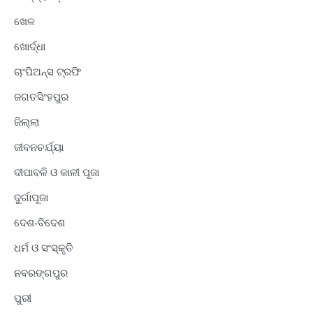
ଖେଳ
ଖୋର୍ଦ୍ଧା
ଚାଂପିଅନ୍ସ ଟ୍ରଫି
ଜଗତସିଂହପୁର
ଜିଲ୍ଲା
ଜୀବନଚର୍ଯ୍ୟା
ଦୀପାବଳି ଓ କାଳୀ ପୂଜା
ଦୁର୍ଗାପୂଜା
ଦେଶ-ବିଦେଶ
ଧର୍ମ ଓ ସଂସ୍କୃତି
ନବରଙ୍ଗପୁର
ପୁରୀ