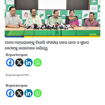
ମାନସ ମଙ୍ଗରାଜଙ୍କୁ ବିଜେଡି ସଂସଦୀୟ ଦଳର ନେତା ଓ ସୁଲତା
ଦେଓଙ୍କୁ ଉପନେତାର ଦାୟିତ୍ୱ
Reporterspen
Reporterspenଦଳର…
Reporterspen