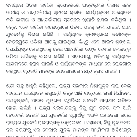
ସମୟରେ ଓଡିଶା କ୍ରୀଡା କ୍ଷେତ୍ରରେ ଭିତ୍ତିଭୂମିର ବିକାଶ ସହିତ
ଜାତୀୟ ଓ ଆନ୍ତର୍ଜାତୀୟ ସ୍ତରର କ୍ରୀଡା କାର୍ଯ୍ୟକ୍ରମ ଆୟୋଜନ
କରି ଜାତୀୟ ଓ ଆନ୍ତର୍ଜାତୀୟ ସ୍ତରରେ ଖ୍ୟାତି ହାସଲ କରିଥିଲା ।
କିନ୍ତୁ, ଏବେ କ୍ରୀଡା କ୍ଷେତ୍ରରେ ଓଡିଶା ପଛକୁ ଚାଲି ଯାଇଛି, ଯାହା
ଯୁବବର୍ଗକୁ ନିରାଶ କରିଛି । ପର୍ଯ୍ୟଟନ କ୍ଷେତ୍ରରେ ନବୀନଙ୍କ
ନେତୃତ୍ୱରେ ଓଡିଶା ଆଗକୁ ଯାଇଥିଲା, କିନ୍ତୁ ଏବେ ଆଇନ ଶୃଙ୍ଖଳା
ବିପର୍ଯ୍ୟସ୍ତ ହୋଇଥିବାକୁ ନେଇ ଆମେରିକା ତାଙ୍କ ଦେଶର ଲୋକଙ୍କୁ
ଓଡିଶା ଆସିବାକୁ ବାରଣ କରିଛି । ଏହାଯୋଗୁ, ଓଡିଶାକୁ ପର୍ଯ୍ୟଟକ
ଆଗମନରେ ହ୍ରାସ ପାଇଛି ଓ ପର୍ଯ୍ୟଟକଙ୍କ ମାଧ୍ୟମରେ ରୋଜଗାର
କରୁଥିବା ବ୍ୟକ୍ତି ମାନଙ୍କ ରୋଜଗାରରେ ମଧ୍ୟ ହ୍ରାସ ପାଇଛି ।
ଶ୍ରୀ ସାହୁ ଆହୁରି କହିଥିଲେ, ରାଜ୍ୟ ସରକାର ନିଶାମୁକ୍ତ ନାରା ଦେଇ
ମାରାଥନ ଆୟୋଜନ କରୁଛନ୍ତି କିନ୍ତୁ ଆଜି ରାଜ୍ୟରେ ନାରୀ ନିର୍ଯାତନା,
ଗଣଦୁଷ୍କର୍ମ, ଆଇନ ଶୃଙ୍ଖଳା ସ୍ଥିତିରେ ଅବନତି ମାରାଥନ ଗତିରେ
ହୋଇ ଚାଲିଛି । ରାଜ୍ୟ ସରକାରଙ୍କୁ ବିଜୁ ଯୁବ ଜନତା ଦଳ ଆଜି
ଚେତାବନୀ ଦେଉଛି ଯେ ଯୁବବର୍ଗର ସ୍ୱାର୍ଥକୁ ଏଭଳି ଅଣଦେଖା କଲେ
ରାଜ୍ୟର ଯୁବବର୍ଗ ରାଜରାସ୍ତାକୁ ଓହ୍ଲାଇବେ । ଏହାଛଡା, ବିଜୁ ଯୁବ ଜନତା
ଦଳ ତରଫରୁ ଏକ ବେକାର ଯୁବକ ମାନଙ୍କ ସମ୍ମିଳନୀ ଅତିଶୀଘ୍ର