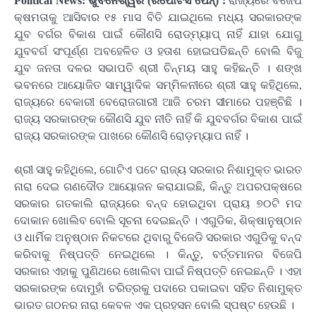
Political News: ଭୁବନେଶ୍ୱର (ରିପୋଟର୍ସ ପେନ୍‌) :
ରାଜ୍ୟରେ ବିଜେପି
କ୍ଷମତାକୁ ଆସିବାର ୧୫ ମାସ ବିତି ଯାଇଥିଲେ ମଧ୍ୟ ସରକାରଙ୍କ
ଯୁବ ବର୍ଗର ବିକାଶ ପାଇଁ କୌଣସି ରୋଡ୍ମ୍ୟାପ୍ ନାହିଁ ଯାହା ଯୋଗୁ
ଯୁବବର୍ଗ ସଂପୂର୍ଣ୍ଣ ଅବହେଳିତ ଓ ହତାଶ ହୋଇପଡିଛନ୍ତି ବୋଲି ବିଜୁ
ଯୁବ ଜନତା ଦଳର ସଭାପତି ଶ୍ରୀ ଚିନ୍ମୟ ସାହୁ କହିଛନ୍ତି । ଶଙ୍ଖ
ଭବନରେ ଆୟୋଜିତ ସାମ୍ୱାଦିକ ସମ୍ମିଳନୀରେ ଶ୍ରୀ ସାହୁ କହିଥିଲେ,
ରାଜ୍ୟରେ ବେକାରୀ ବେରୋଜଗାରୀ ଆଜି ଚରମ ସୀମାରେ ପହଞ୍ଚିଛି ।
ରାଜ୍ୟ ସରକାରଙ୍କ କୌଣସି ଯୁବ ନୀତି ନାହିଁ କି ଯୁବବର୍ଗର ବିକାଶ ପାଇଁ
ରାଜ୍ୟ ସରକାରଙ୍କ ପାଖରେ କୌଣସି ରୋଡ଼ମ୍ୟାପ ନାହିଁ ।
ଶ୍ରୀ ସାହୁ କହିଥିଲେ, ଗୋଟିଏ ପଟେ ରାଜ୍ୟ ସରକାର ନିଶାମୁକ୍ତ ଭାରତ
ନାରା ଦେଇ ଗଣଦୌଡ ଆୟୋଜନ କରାଯାଇଛି, କିନ୍ତୁ ଅପରପକ୍ଷରେ
ସରକାର ଗତକାଲି ରାଜ୍ୟରେ ବନ୍ଦ ହୋଇଥିବା ପ୍ରାୟ ୭୦ଟି ମଦ
ଦୋକାନ ଖୋଲିବ ବୋଲି ସୂଚନା ଦେଇଛନ୍ତି । ଏଗୁଡିକ, ଶିକ୍ଷାନୁଷ୍ଠାନ
ଓ ଧାର୍ମିକ ଅନୁଷ୍ଠାନ ନିକଟରେ ଥିବାରୁ ବିଜେଡି ସରକାର ଏଗୁଡିକୁ ବନ୍ଦ
କରିବାକୁ ନିଷ୍ପତ୍ତି ନେଇଥିଲେ । କିନ୍ତୁ, ବର୍ତ୍ତମାନର ବିଜେପି
ସରକାର ଏହାକୁ ପୁଣିଥରେ ଖୋଲିବା ପାଇଁ ନିଷ୍ପତ୍ତି ନେଇଛନ୍ତି । ଏହା
ସରକାରଙ୍କ ଦୋମୁହାଁ ଚରିତ୍ରକୁ ପଦାରେ ପକାଇବା ସହିତ ନିଶାମୁକ୍ତ
ଭାରତ ଗଠନର ନାରା କେବଳ ଏକ ପ୍ରହସନ ବୋଲି ସ୍ପଷ୍ଟ ହେଉଛି ।