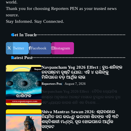
world.
Thank you for choosing Reporters PEN as your trusted news
source.
Stay Informed. Stay Connected.
Get In Touch
Twitter
Facebook
Instagram
Latest Post
Navpancham Yog 2026 Effect : ବୁଧ-ଶନିଙ୍କ
ନବପଞ୍ଚମ ଦୃଷ୍ଟି ଯୋଗ: ଏହି ୪ ରାଶିଙ୍କୁ
ମିଳିପାରେ ବଡ଼ ଆର୍ଥିକ ଲାଭ
Reporters Pen
August 7, 2026
Navpancham Yog 2026 Effect : ବୈଦିକ ଜ୍ୟୋତିଷ
ଶାସ୍ତ୍ର ଅନୁସାରେ ଅଗଷ୍ଟ ମାସରେ ବୁଦ୍ଧିର କାରକ ବୁଧ
ଏବଂ ନ୍ୟାୟର କାରକ ଶନି ଏକ ବିଶେଷ…
Shiva Mantras Sawan 2026: ଶ୍ରାବଣରେ
ନିୟମିତ ଜପ କରନ୍ତୁ ଭଗବାନ ଶିବଙ୍କ ଏହି ୩ଟି
ଶକ୍ତିଶାଳୀ ମନ୍ତ୍ର, ଦୂର ହୋଇପାରେ ଆର୍ଥିକ
ସଙ୍କଟ