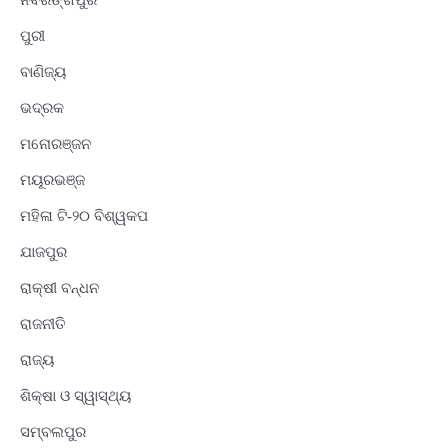
ନବରଙ୍ଗପୁର
ପୁରୀ
ବାଣିଜ୍ୟ
ଭଦ୍ରକ
ମନୋରଞ୍ଜନ
ମୟୂରଭଞ୍ଜ
ମହିଳା ଟି-୨୦ ବିଶ୍ୱକପ
ଯାଜପୁର
ରାକ୍ଷୀ ବନ୍ଧନ
ରାଜନୀତି
ରାଜ୍ୟ
ଶିକ୍ଷା ଓ ସ୍ୱାସ୍ଥ୍ୟ
ସମ୍ବଲପୁର