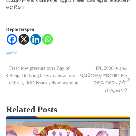
ଆୟୋଜନ କରି ସେମାନଙ୍କ ସ୍ୱାର୍ଥ ହାସଲ ପାଇଁ ସ୍ୱର ଉତ୍ତୋଳନ
କରାଯିବ ।
Reporterspen
ରାଜନୀତି
Fresh low-pressure over Bay of
IPL 2026: ରାହୁଲ
Post
Bengal to bring heavy rains across
ଦ୍ରାବିଡଙ୍କୁ ଆରଆର ରେ
navigation
Odisha, IMD issues yellow warning
‘ଦଣ୍ଡ ପଦୋନ୍ନତି’
ମିଳୁଥିଲା କି?
Related Posts