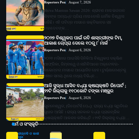
Reporters Pen
August 7, 2026
Shiva Mantras Sawan 2026: ଶ୍ରାବଣ ମାସ ଭଗବାନ
ଶିବଙ୍କ ଅତ୍ୟନ୍ତ ପ୍ରିୟ ମାସ ବୋଲି ଧାର୍ମିକ ବିଶ୍ୱାସ
ରହିଛି। ଏହି ପବିତ୍ର ମାସରେ ଭକ୍ତିଭାବର ସହ
ମହାଦେବଙ୍କ…
୨୦୨୭ ବିଶ୍ୱକପ ପାଇଁ ରବି ଶାସ୍ତ୍ରୀଙ୍କ ଟିମ୍,
ଆକାଶ ଚୋପ୍ରା ଦେଲେ ୧୦ରୁ ୮ ମାର୍କ
Reporters Pen
August 6, 2026
୨୦୨୭ ମସିହାର ଆଇସିସି ଦିନିକିଆ ବିଶ୍ୱକପ ଦକ୍ଷିଣ
ଆଫ୍ରିକା, ଜିମ୍ବାୱେ ଓ ନାମିବିଆରେ ଅକ୍ଟୋବର-
ନଭେମ୍ବର ମାସରେ ଆୟୋଜିତ ହେବ। ଟୁର୍ଣ୍ଣାମେଣ୍ଟକୁ
ଏଖନ ସମୟ ଥିଲେ ମଧ୍ୟ ବିଭିନ୍ନ…
ଆଜି ସୁଦ୍ଧା ଆସିବ ବନ୍ୟା କ୍ଷୟକ୍ଷତି ରିପୋର୍ଟ ;
୨୨ଟି ଜିଲ୍ଲାକୁ ୧୧୦କୋଟି ଟଙ୍କା ମଞ୍ଜୁର
Reporters Pen
August 6, 2026
ଭୁବନେଶ୍ୱର, (ରିପୋର୍ଟର୍ସ ପେନ୍‌): ରାଜ୍ୟ ବନ୍ୟା ସ୍ଥିତିରେ
ସୁଧାର ଆସିଛି । ରାଜ୍ୟ ସରକାର ବନ୍ୟା ପ୍ରାରମ୍ଭିକ
କ୍ଷୟକ୍ଷତି ଆକଳନ କରିଛନ୍ତି । ୨୨ଟି ଜିଲ୍ଲାକୁ ବନ୍ୟା…
ଧର୍ମ ଓ ସଂସ୍କୃତି
ଦୀପାବଳି ଓ କାଳୀ
ପୂଜା