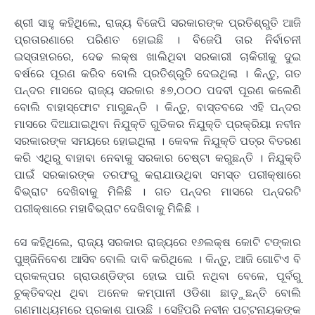
ଶ୍ରୀ ସାହୁ କହିଥିଲେ, ରାଜ୍ୟ ବିଜେପି ସରକାରଙ୍କ ପ୍ରତିଶ୍ରୁତି ଆଜି
ପ୍ରତାରଣାରେ ପରିଣତ ହୋଇଛି । ବିଜେପି ତାର ନିର୍ବାଚନୀ
ଇସ୍ତାହାରରେ, ଦେଢ ଲକ୍ଷ ଖାଲିଥିବା ସରକାରୀ ଚାକିରୀକୁ ଦୁଇ
ବର୍ଷରେ ପୂରଣ କରିବ ବୋଲି ପ୍ରତିଶ୍ରୁତି ଦେଇଥିଲା । କିନ୍ତୁ, ଗତ
ପନ୍ଦର ମାସରେ ରାଜ୍ୟ ସରକାର ୫୭,୦୦୦ ପଦବୀ ପୂରଣ କଲେଣି
ବୋଲି ବାହାସ୍ଫୋଟ ମାରୁଛନ୍ତି । କିନ୍ତୁ, ବାସ୍ତବରେ ଏହି ପନ୍ଦର
ମାସରେ ଦିଆଯାଇଥିବା ନିଯୁକ୍ତି ଗୁଡିକର ନିଯୁକ୍ତି ପ୍ରକ୍ରିୟା ନବୀନ
ସରକାରଙ୍କ ସମୟରେ ହୋଇଥିଲା । କେବଳ ନିଯୁକ୍ତି ପତ୍ର ବିତରଣ
କରି ଏଥିରୁ ବାହାବା ନେବାକୁ ସରକାର ଚେଷ୍ଟା କରୁଛନ୍ତି । ନିଯୁକ୍ତି
ପାଇଁ ସରକାରଙ୍କ ତରଫରୁ କରାଯାଉଥିବା ସମସ୍ତ ପରୀକ୍ଷାରେ
ବିଭ୍ରାଟ ଦେଖିବାକୁ ମିଳିଛି । ଗତ ପନ୍ଦର ମାସରେ ପନ୍ଦରଟି
ପରୀକ୍ଷାରେ ମହାବିଭ୍ରାଟ ଦେଖିବାକୁ ମିଳିଛି ।
ସେ କହିଥିଲେ, ରାଜ୍ୟ ସରକାର ରାଜ୍ୟରେ ୧୬ଲକ୍ଷ କୋଟି ଟଙ୍କାର
ପୁଞ୍ଜିନିବେଶ ଆସିବ ବୋଲି ଦାବି କରିଥିଲେ । କିନ୍ତୁ, ଆଜି ଗୋଟିଏ ବି
ପ୍ରକଳ୍ପର ଗ୍ରାଉଣ୍ଡିଙ୍ଗ ହୋଇ ପାରି ନଥିବା ବେଳେ, ପୂର୍ବରୁ
ଚୁକ୍ତିବଦ୍ଧ ଥିବା ଅନେକ କମ୍ପାନୀ ଓଡିଶା ଛାଡ଼ୁଛନ୍ତି ବୋଲି
ଗଣମାଧ୍ୟମରେ ପ୍ରକାଶ ପାଉଛି । ସେହିପରି ନବୀନ ପଟ୍ଟନାୟକଙ୍କ