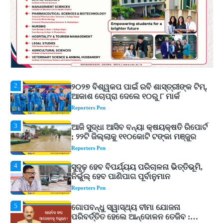
1
Shiva Mantras Sawan 2026: ଶ୍ରାବଣରେ
ନିୟମିତ ଜପ କରନ୍ତୁ ଭଗବାନ ଶିବଙ୍କ ଏହି
୩ଟି ଶକ୍ତିଶାଳୀ ମନ୍ତ୍ର, ଦୂର ହୋଇପାରେ
Reporters Pen
ଆର୍ଥିକ ସଙ୍କଟ
2
୨୦୨୭ ବିଶ୍ୱକପ ପାଇଁ ରବି ଶାସ୍ତ୍ରୀଙ୍କ ଟିମ୍,
ଆକାଶ ଚୋପ୍ରା ଦେଲେ ୧୦ରୁ ୮ ମାର୍କ
Reporters Pen
3
ଆଜି ସୁଦ୍ଧା ଆସିବ ବନ୍ୟା କ୍ଷୟକ୍ଷତି ରିପୋର୍ଟ
; ୨୨ଟି ଜିଲ୍ଲାକୁ ୧୧୦କୋଟି ଟଙ୍କା ମଞ୍ଜୁର
Reporters Pen
4
ସୁଦୃଢ଼ ହେବ ବିପର୍ଯ୍ୟୟ ପରିଚାଳନା ଭିତ୍ତିଭୂମି,
ନିର୍ଭୁଲ୍ ହେବ ପାଣିପାଗ ପୂର୍ବାନୁମାନ
Reporters Pen
5
ଗୋପବନ୍ଧୁ ସ୍ୱାସ୍ଥ୍ୟ ବୀମା ଯୋଜନା
ପରିବର୍ତ୍ତିତ ହେଲେ ଆନ୍ଦୋଳନ ତେଜିବ :
ଉତ୍କଳ ସାମ୍ବାଦିକ ସଂଘ
Reporters Pen
1
Shiva Mantras Sawan 2026: ଶ୍ରାବଣରେ
ନିୟମିତ ଜପ କରନ୍ତୁ ଭଗବାନ ଶିବଙ୍କ ଏହି