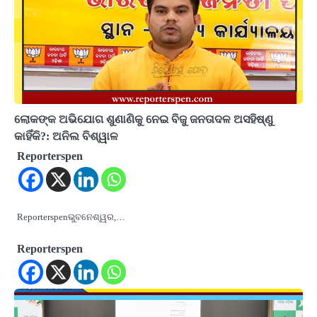
ଲୋକଙ୍କ ଅଭିଯୋଗ ଶୁଣାଣିକୁ ନେଇ ବିଜୁ ଜନତାଦଳ ଅସହିଷ୍ଣୁ
କାହିଁକି?: ଅନିଲ ବିଶ୍ୱାଳ
Reporterspen
Reporterspenଭୁବନେଶ୍ୱର,…
Reporterspen