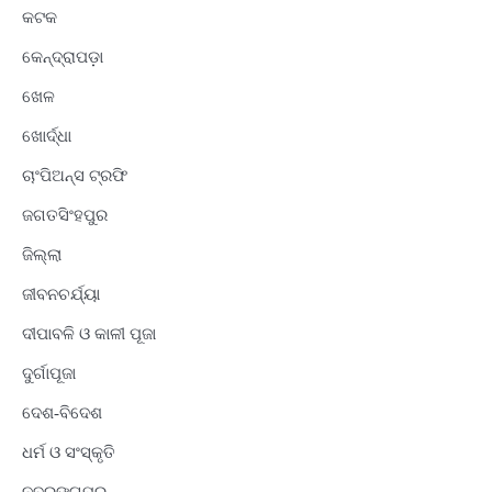
କଟକ
କେନ୍ଦ୍ରାପଡ଼ା
ଖେଳ
ଖୋର୍ଦ୍ଧା
ଚାଂପିଅନ୍ସ ଟ୍ରଫି
ଜଗତସିଂହପୁର
ଜିଲ୍ଲା
ଜୀବନଚର୍ଯ୍ୟା
ଦୀପାବଳି ଓ କାଳୀ ପୂଜା
ଦୁର୍ଗାପୂଜା
ଦେଶ-ବିଦେଶ
ଧର୍ମ ଓ ସଂସ୍କୃତି