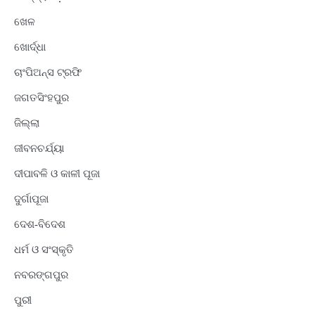
ଖେଳ
ଖୋର୍ଦ୍ଧା
ଚାଂପିଅନ୍ସ ଟ୍ରଫି
ଜଗତସିଂହପୁର
ଜିଲ୍ଲା
ଜୀବନଚର୍ଯ୍ୟା
ଦୀପାବଳି ଓ କାଳୀ ପୂଜା
ଦୁର୍ଗାପୂଜା
ଦେଶ-ବିଦେଶ
ଧର୍ମ ଓ ସଂସ୍କୃତି
ନବରଙ୍ଗପୁର
ପୁରୀ