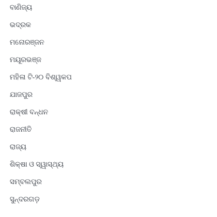
ବାଣିଜ୍ୟ
ଭଦ୍ରକ
ମନୋରଞ୍ଜନ
ମୟୂରଭଞ୍ଜ
ମହିଳା ଟି-୨୦ ବିଶ୍ୱକପ
ଯାଜପୁର
ରାକ୍ଷୀ ବନ୍ଧନ
ରାଜନୀତି
ରାଜ୍ୟ
ଶିକ୍ଷା ଓ ସ୍ୱାସ୍ଥ୍ୟ
ସମ୍ବଲପୁର
ସୁନ୍ଦରଗଡ଼