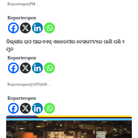
ReporterspenPM…
Reporterspen
ଦିଲ୍ଲୀର ରାଓ ଆଇଏଏସ୍ ଏକାଡେମୀର ବେସମେଂଟରେ ପାଣି ପଶି ୨
ମୃତ
Reporterspen
Reporterspenନୂଆଦିଲ୍ଲୀ:…
Reporterspen