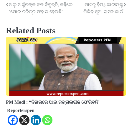
ଅଲୁ ଅର୍ଜୁନଙ୍କ ବଡ ବିବୃତ୍ତି, କହିଲେ
ମାସରୁ ହିତାଧିକାରୀଙ୍କୁ
navigation
‘ମୋର ଚରିତ୍ର ସଂହାର ହେଉଛିି’
ମିଳିବ ନୂଆ ରାସନ କାର୍ଡ
Related Posts
PM Modi : “ବିହାରରେ ଆଉ ଜଙ୍ଗଲରାଜ ଫେରିବନି’
Reporterspen