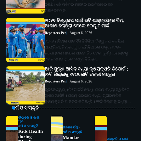
ରହିଛି। ଏହି ପବିତ୍ର ମାସରେ ଭକ୍ତିଭାବର ସହ
ମହାଦେବଙ୍କ…
୨୦୨୭ ବିଶ୍ୱକପ ପାଇଁ ରବି ଶାସ୍ତ୍ରୀଙ୍କ ଟିମ୍,
ଆକାଶ ଚୋପ୍ରା ଦେଲେ ୧୦ରୁ ୮ ମାର୍କ
Reporters Pen
August 6, 2026
୨୦୨୭ ମସିହାର ଆଇସିସି ଦିନିକିଆ ବିଶ୍ୱକପ ଦକ୍ଷିଣ
ଆଫ୍ରିକା, ଜିମ୍ବାୱେ ଓ ନାମିବିଆରେ ଅକ୍ଟୋବର-
ନଭେମ୍ବର ମାସରେ ଆୟୋଜିତ ହେବ। ଟୁର୍ଣ୍ଣାମେଣ୍ଟକୁ
ଏଖନ ସମୟ ଥିଲେ ମଧ୍ୟ ବିଭିନ୍ନ…
ଆଜି ସୁଦ୍ଧା ଆସିବ ବନ୍ୟା କ୍ଷୟକ୍ଷତି ରିପୋର୍ଟ ;
୨୨ଟି ଜିଲ୍ଲାକୁ ୧୧୦କୋଟି ଟଙ୍କା ମଞ୍ଜୁର
Reporters Pen
August 6, 2026
ଭୁବନେଶ୍ୱର, (ରିପୋର୍ଟର୍ସ ପେନ୍‌): ରାଜ୍ୟ ବନ୍ୟା ସ୍ଥିତିରେ
ସୁଧାର ଆସିଛି । ରାଜ୍ୟ ସରକାର ବନ୍ୟା ପ୍ରାରମ୍ଭିକ
କ୍ଷୟକ୍ଷତି ଆକଳନ କରିଛନ୍ତି । ୨୨ଟି ଜିଲ୍ଲାକୁ ବନ୍ୟା…
ଧର୍ମ ଓ ସଂସ୍କୃତି
ଦୀପାବଳି ଓ କାଳୀ
ପୂଜା
ଧର୍ମ ଓ ସଂସ୍କୃତି
ଜୀବନଚର୍ଯ୍ୟା
Kids Health
ଧର୍ମ ଓ ସଂସ୍କୃତି
during
Mandar
ଦୀପାବଳି ଓ କାଳୀ