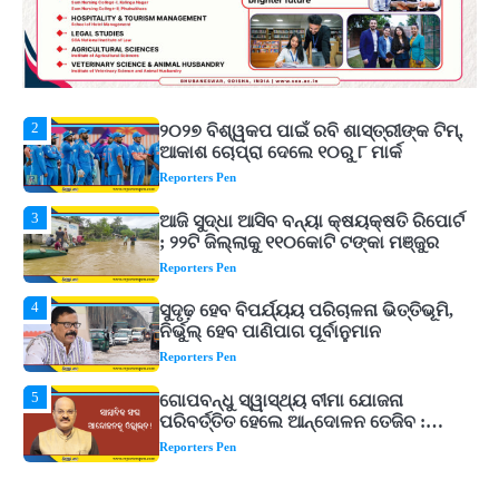
ଆର୍ଥିକ ସଙ୍କଟ
2
୨୦୨୭ ବିଶ୍ୱକପ ପାଇଁ ରବି ଶାସ୍ତ୍ରୀଙ୍କ ଟିମ୍,
ଆକାଶ ଚୋପ୍ରା ଦେଲେ ୧୦ରୁ ୮ ମାର୍କ
Reporters Pen
3
ଆଜି ସୁଦ୍ଧା ଆସିବ ବନ୍ୟା କ୍ଷୟକ୍ଷତି ରିପୋର୍ଟ
; ୨୨ଟି ଜିଲ୍ଲାକୁ ୧୧୦କୋଟି ଟଙ୍କା ମଞ୍ଜୁର
Reporters Pen
4
ସୁଦୃଢ଼ ହେବ ବିପର୍ଯ୍ୟୟ ପରିଚାଳନା ଭିତ୍ତିଭୂମି,
ନିର୍ଭୁଲ୍ ହେବ ପାଣିପାଗ ପୂର୍ବାନୁମାନ
Reporters Pen
5
ଗୋପବନ୍ଧୁ ସ୍ୱାସ୍ଥ୍ୟ ବୀମା ଯୋଜନା
ପରିବର୍ତ୍ତିତ ହେଲେ ଆନ୍ଦୋଳନ ତେଜିବ :
ଉତ୍କଳ ସାମ୍ବାଦିକ ସଂଘ
Reporters Pen
1
Shiva Mantras Sawan 2026: ଶ୍ରାବଣରେ
ନିୟମିତ ଜପ କରନ୍ତୁ ଭଗବାନ ଶିବଙ୍କ ଏହି
୩ଟି ଶକ୍ତିଶାଳୀ ମନ୍ତ୍ର, ଦୂର ହୋଇପାରେ
Reporters Pen
ଆର୍ଥିକ ସଙ୍କଟ
2
୨୦୨୭ ବିଶ୍ୱକପ ପାଇଁ ରବି ଶାସ୍ତ୍ରୀଙ୍କ ଟିମ୍,