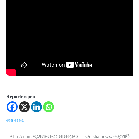
Reporterspen
ଦେଶ-ବିଦେଶ
Allu Arjun: ଷ୍ଟାମ୍ପେଡେ ମାମଲାରେ
Odisha news: ଜାନୁଆରି
Post