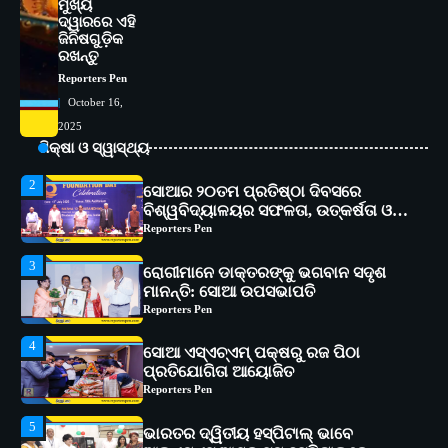
ମୁଖ୍ୟ
ଦ୍ୱାରରେ ଏହି
1
ସୋଆ ପକ୍ଷରୁ ରାୱେ କାର୍ଯ୍ୟକ୍ରମ ଅଧୀନରେ
ଜିନିଷଗୁଡ଼ିକ
୧୧ଟି ଗ୍ରାମରେ ୧୬ଟି କୃଷକ ପ୍ରଶିକ୍ଷଣ
ରଖନ୍ତୁ
କାର୍ଯ୍ୟକ୍ରମ ଆୟୋଜିତ
Reporters Pen
Reporters Pen
October 16,
2
ସୋଆର ୨୦ତମ ପ୍ରତିଷ୍ଠା ଦିବସରେ
2025
ବିଶ୍ୱବିଦ୍ୟାଳୟର ସଫଳତା, ଉତ୍କର୍ଷତା ଓ
ଶିକ୍ଷା ଓ ସ୍ୱାସ୍ଥ୍ୟ
ଅଗ୍ରଗତିର ସ୍ମୃତିଚାରଣ
Reporters Pen
3
ରୋଗୀମାନେ ଡାକ୍ତରଙ୍କୁ ଭଗବାନ ସଦୃଶ
ମାନନ୍ତି: ସୋଆ ଉପସଭାପତି
Reporters Pen
4
ସୋଆ ଏସ୍‌ଏଚ୍‌ଏମ୍ ପକ୍ଷରୁ ରଜ ପିଠା
ପ୍ରତିଯୋଗିତା ଆୟୋଜିତ
Reporters Pen
5
ଭାରତର ଦ୍ୱିତୀୟ ହସ୍ପିଟାଲ୍ ଭାବେ
ଆଇଏମ୍‌ଏସ୍ ଆଣ୍ଡ ସମ ହସ୍ପିଟାଲ୍‌ରେ
ଅତ୍ୟାଧୁନିକ ଡିଜିସ୍କାନର ସ୍ଥାପନ
Reporters Pen
1
ସୋଆ ପକ୍ଷରୁ ରାୱେ କାର୍ଯ୍ୟକ୍ରମ ଅଧୀନରେ