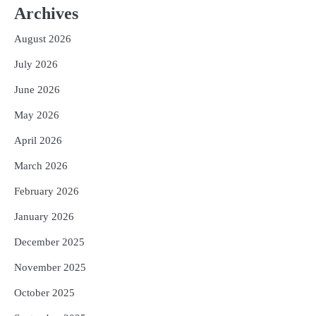
ଆକାଶ ଚୋପ୍ରା ଦେଲେ ୧୦ରୁ ୮ ମାର୍କ
Archives
Reporters Pen
August 2026
3
ଆଜି ସୁଦ୍ଧା ଆସିବ ବନ୍ୟା କ୍ଷୟକ୍ଷତି ରିପୋର୍ଟ
July 2026
; ୨୨ଟି ଜିଲ୍ଲାକୁ ୧୧୦କୋଟି ଟଙ୍କା ମଞ୍ଜୁର
Reporters Pen
June 2026
4
ସୁଦୃଢ଼ ହେବ ବିପର୍ଯ୍ୟୟ ପରିଚାଳନା ଭିତ୍ତିଭୂମି,
May 2026
ନିର୍ଭୁଲ୍ ହେବ ପାଣିପାଗ ପୂର୍ବାନୁମାନ
Reporters Pen
April 2026
5
ଗୋପବନ୍ଧୁ ସ୍ୱାସ୍ଥ୍ୟ ବୀମା ଯୋଜନା
March 2026
ପରିବର୍ତ୍ତିତ ହେଲେ ଆନ୍ଦୋଳନ ତେଜିବ :
February 2026
ଉତ୍କଳ ସାମ୍ବାଦିକ ସଂଘ
Reporters Pen
January 2026
December 2025
November 2025
October 2025