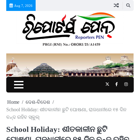
Skip
Aug 7, 2026
to
content
Twitter
Facebook
Instag
Home
ଦେଶ-ବିଦେଶ
School Holiday: ଶୀତକାଳୀନ ଛୁଟି ଘୋଷଣା, ରାଜଧାନୀରେ ୧୫ ଦିନ
ବନ୍ଦ ରହିବ ସ୍କୁଲ୍
School Holiday: ଶୀତକାଳୀନ ଛୁଟି
ଘୋଷଣା, ରାଜଧାନୀରେ ୧୫ ଦିନ ବନ୍ଦ ରହିବ