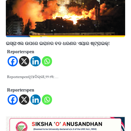
ଇସ୍ରାଏଲ ଉପରେ ଇରାନର ବଡ ଧରଣର ଏୟାର ଷ୍ଟ୍ରାଇକ୍‌!
Reporterspen
Reporterspenନୂଆଦିଲ୍ଲୀ,୨୨।୩:…
Reporterspen