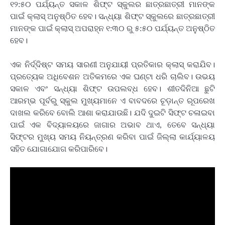
୧୨:୫୦ ପର୍ଯ୍ୟନ୍ତ ସକାଳ ଶିଫ୍ଟ ସ୍କୁଲର ଛାତ୍ରଛାତ୍ରୀ ମାନଙ୍କ
ପାଇଁ କ୍ଲାସ୍ ଅନୁଷ୍ଠିତ ହେବ। ସନ୍ଧ୍ୟା ଶିଫ୍ଟ ସ୍କୁଲରେ ଛାତ୍ରଛାତ୍ରୀ
ମାନଙ୍କ ପାଇଁ କ୍ଲାସ୍ ଅପରାହ୍ନ ୧:୩୦ ରୁ ୫:୫୦ ପର୍ଯ୍ୟନ୍ତ ଅନୁଷ୍ଠିତ
ହେବ।
ଏକ ନିର୍ଦ୍ଦିଷ୍ଟ ସମୟ ସାରଣୀ ଅନୁଯାୟୀ ପ୍ରତିକାର କ୍ଲାସ୍ କରାଯିବ।
ପ୍ରତ୍ୟେକ ଅଧିବେଶନ ଅତିକମରେ ଏକ ଘଣ୍ଟା ଧରି ଚାଲିବ। ଉଭୟ
ସକାଳ ଏବଂ ସନ୍ଧ୍ୟା ଶିଫ୍ଟ ଉପଲବ୍ଧ ହେବ। ଶୀତଦିନିଆ ଛୁଟି
ଆରମ୍ଭ ପୂର୍ବରୁ ସ୍କୁଲ ମୁଖ୍ୟମାନେ ଏ ବାବଦରେ ଚୂଡ଼ାନ୍ତ ରୂପରେଖ
ଦାଖଲ କରିବେ ବୋଲି ଆଶା କରାଯାଉଛି। ଯଦି ଦୁଇଟି ସିଫ୍ଟ ଚଳାଇବା
ପାଇଁ ଏକ ବିଦ୍ୟାଳୟରେ ଜାଗାର ଅଭାବ ଥାଏ, ତେବେ ସନ୍ଧ୍ୟା
ସିଫ୍ଟର ମୁଖ୍ୟ ସମୟ ନିୟନ୍ତ୍ରଣ କରିବା ପାଇଁ ଜିଲ୍ଲା କାର୍ଯ୍ୟାଳୟ
ସହିତ ଯୋଗାଯୋଗ କରିପାରିବେ।