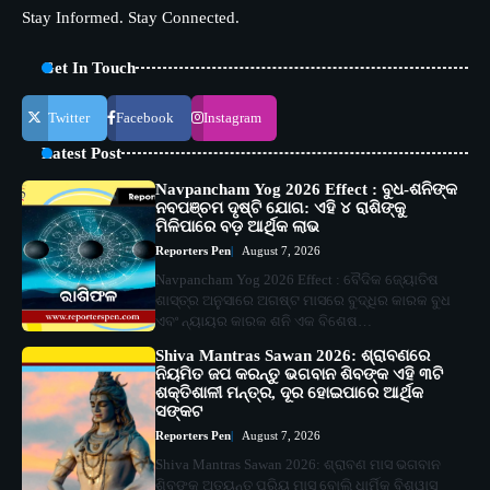
Stay Informed. Stay Connected.
Get In Touch
Twitter
Facebook
Instagram
Latest Post
Navpancham Yog 2026 Effect : ବୁଧ-ଶନିଙ୍କ
ନବପଞ୍ଚମ ଦୃଷ୍ଟି ଯୋଗ: ଏହି ୪ ରାଶିଙ୍କୁ
ମିଳିପାରେ ବଡ଼ ଆର୍ଥିକ ଲାଭ
Reporters Pen
August 7, 2026
Navpancham Yog 2026 Effect : ବୈଦିକ ଜ୍ୟୋତିଷ
ଶାସ୍ତ୍ର ଅନୁସାରେ ଅଗଷ୍ଟ ମାସରେ ବୁଦ୍ଧିର କାରକ ବୁଧ
ଏବଂ ନ୍ୟାୟର କାରକ ଶନି ଏକ ବିଶେଷ…
Shiva Mantras Sawan 2026: ଶ୍ରାବଣରେ
ନିୟମିତ ଜପ କରନ୍ତୁ ଭଗବାନ ଶିବଙ୍କ ଏହି ୩ଟି
ଶକ୍ତିଶାଳୀ ମନ୍ତ୍ର, ଦୂର ହୋଇପାରେ ଆର୍ଥିକ
ସଙ୍କଟ
Reporters Pen
August 7, 2026
Shiva Mantras Sawan 2026: ଶ୍ରାବଣ ମାସ ଭଗବାନ
ଶିବଙ୍କ ଅତ୍ୟନ୍ତ ପ୍ରିୟ ମାସ ବୋଲି ଧାର୍ମିକ ବିଶ୍ୱାସ