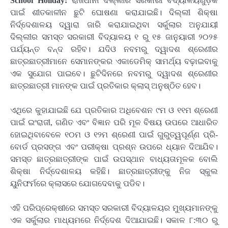
School Holiday:
ରାଜଧାନୀ
ଦିଲ୍ଲୀର ସରକାରୀ ବିଦ୍ୟାଳୟଗୁଡ଼ିକ
ପାଇଁ ଶୀତକାଳୀନ ଛୁଟି ଘୋଷଣା କରାଯାଇଛି। ଦିଲ୍ଲୀ ଶିକ୍ଷା
ନିର୍ଦ୍ଦେଶାଳୟ ଦ୍ୱାରା ଜାରି କରାଯାଇଥିବା ସର୍କୁଲାର ଅନୁଯାୟୀ
ଦିଲ୍ଲୀର ସମସ୍ତ ସରକାରୀ ବିଦ୍ୟାଳୟ ୧ ରୁ ୧୫ ଜାନୁୟାରୀ ୨୦୨୫
ପର୍ଯ୍ୟନ୍ତ ବନ୍ଦ ରହିବ। ଯଦିଓ ନବମରୁ ଦ୍ୱାଦଶ ଶ୍ରେଣୀର
ଛାତ୍ରଛାତ୍ରୀମାନେ ସେମାନଙ୍କର ଏକାଡେମିକ୍ ସାମର୍ଥ୍ୟ ବଢ଼ାଇବାକୁ
ଏକ ସୁଯୋଗ ପାଇବେ। ଛୁଟିଦିନରେ ନବମରୁ ଦ୍ୱାଦଶ ଶ୍ରେଣୀର
ଛାତ୍ରଛାତ୍ରୀ ମାନଙ୍କ ପାଇଁ ପ୍ରତିକାର କ୍ଲାସ୍ ଅନୁଷ୍ଠିତ ହେବ।
ଏଥିରେ କୁହାଯାଇଛି ଯେ ପ୍ରତିକାର ଅଧିବେଶନ ୯ମ ଓ ୧୧ମ ଶ୍ରେଣୀ
ପାଇଁ ଇଂରାଜୀ, ଗଣିତ ଏବଂ ବିଜ୍ଞାନ ପରି ମୂଳ ବିଷୟ ଉପରେ ଆଧାରିତ
ହୋଇଥିବାବେଳେ ୧୦ମ ଓ ୧୨ମ ଶ୍ରେଣୀ ପାଇଁ ଗୁରୁତ୍ୱପୂର୍ଣ୍ଣ ପ୍ରି-
ବୋର୍ଡ ପ୍ରସଙ୍ଗ ଏବଂ ପରୀକ୍ଷା ପ୍ରଶ୍ନ ଉପରେ ଧ୍ୟାନ ଦିଆଯିବ।
ସମସ୍ତ ଛାତ୍ରଛାତ୍ରୀଙ୍କ ପାଇଁ ଉପସ୍ଥାନ ବାଧ୍ୟତାମୂଳକ ବୋଲି
ଶିକ୍ଷା ନିର୍ଦ୍ଦେଶାଳୟ କହିଛି। ଛାତ୍ରଛାତ୍ରୀଙ୍କୁ ନିଜ ସ୍କୁଲ
ୟୁନିଫର୍ମରେ କ୍ଲାସରେ ଯୋଗଦେବାକୁ ପଡିବ।
ଏହି ପରିପ୍ରେକ୍ଷୀରେ ସମସ୍ତ ସରକାରୀ ବିଦ୍ୟାଳୟର ମୁଖ୍ୟମାନଙ୍କୁ
ଏକ ସର୍କୁଲାର ମାଧ୍ୟମରେ ନିର୍ଦ୍ଦେଶ ଦିଆଯାଇଛି। ସକାଳ ୮:୩୦ ରୁ