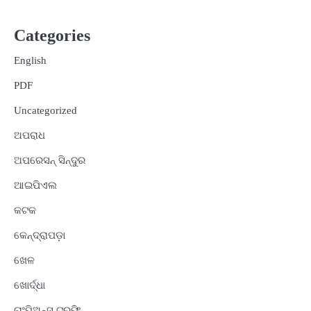
Categories
English
PDF
Uncategorized
ଅପରାଧ
ଅପରେସନ୍ ସିନ୍ଦୁର
ଆଇପିଏଲ
କଟକ
କେନ୍ଦ୍ରାପଡ଼ା
ଖେଳ
ଖୋର୍ଦ୍ଧା
ଚାଂପିଅନ୍ସ ଟ୍ରଫି