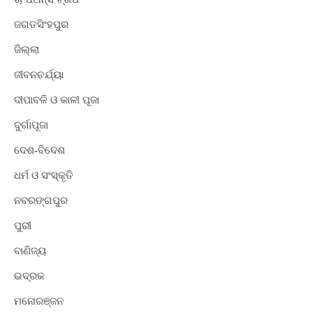
ଜଗତସିଂହପୁର
ଜିଲ୍ଲା
ଜୀବନଚର୍ଯ୍ୟା
ଦୀପାବଳି ଓ କାଳୀ ପୂଜା
ଦୁର୍ଗାପୂଜା
ଦେଶ-ବିଦେଶ
ଧର୍ମ ଓ ସଂସ୍କୃତି
ନବରଙ୍ଗପୁର
ପୁରୀ
ବାଣିଜ୍ୟ
ଭଦ୍ରକ
ମନୋରଞ୍ଜନ