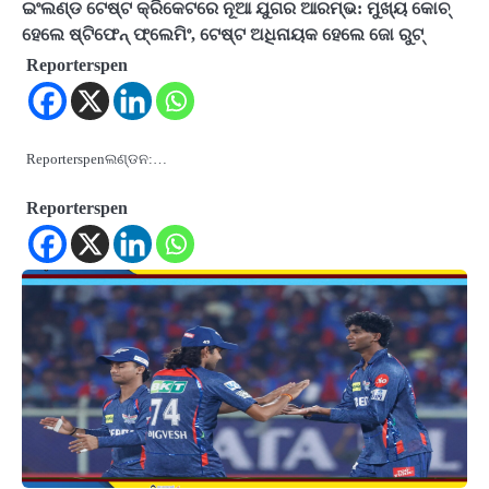
ଇଂଲଣ୍ଡ ଟେଷ୍ଟ କ୍ରିକେଟରେ ନୂଆ ଯୁଗର ଆରମ୍ଭ: ମୁଖ୍ୟ କୋଚ୍
ହେଲେ ଷ୍ଟିଫେନ୍ ଫ୍ଲେମିଂ, ଟେଷ୍ଟ ଅଧିନାୟକ ହେଲେ ଜୋ ରୁଟ୍
Reporterspen
Reporterspenଲଣ୍ଡନ:…
Reporterspen