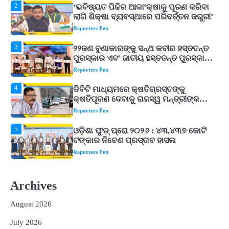
3
୨୨ଜଣ ବୁଣାକାରଙ୍କୁ ସନ୍ଥ କବୀର ହସ୍ତତନ୍ତ
ପୁରସ୍କାର ଏବଂ ଜାତୀୟ ହସ୍ତତନ୍ତ ପୁରସ୍କାର
ପ୍ରଦାନ, ଓଡ଼ିଶାରୁ ୨ ଜଣଙ୍କୁ ମିଳିଲା
Reporters Pen
4
ଡିବିଟି ମାଧ୍ୟମରେ କ୍ଷତିଗ୍ରସ୍ତଙ୍କୁ
କ୍ଷତିପୂରଣ ଦେବାକୁ ରାଜସ୍ୱ ମନ୍ତ୍ରୀଙ୍କ
ନିର୍ଦ୍ଦେଶ
Reporters Pen
5
ଓଡ଼ିଶା ଫୁଡ୍ ପ୍ରୋ ୨୦୨୬ : ୪୩,୪୩୭ କୋଟି
ଟଙ୍କାର ନିବେଶ ପ୍ରସ୍ତାବ ହାସଲ
Reporters Pen
1
ଘରର ବାସ୍ତୁଦୋଷ ଦୂର କରିବ ଲିଲି ଫୁଲ!
Reporters Pen
2
‘ଭବିଷ୍ୟତ ପିଢିର ଆକାଂକ୍ଷାକୁ ପୂରଣ କରିବା
ଲାଗି ଶିକ୍ଷା ବ୍ୟବସ୍ଥାରେ ପରିବର୍ତ୍ତନ ଜରୁରୀ’
Archives
Reporters Pen
August 2026
3
୨୨ଜଣ ବୁଣାକାରଙ୍କୁ ସନ୍ଥ କବୀର ହସ୍ତତନ୍ତ
ପୁରସ୍କାର ଏବଂ ଜାତୀୟ ହସ୍ତତନ୍ତ ପୁରସ୍କାର
July 2026