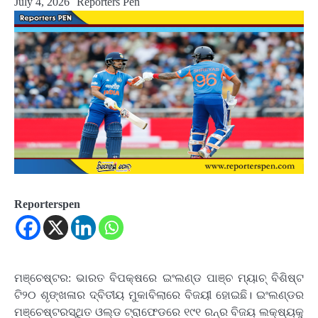
July 4, 2026
Reporters Pen
Reporterspen
ମଞ୍ଚେଷ୍ଟର: ଭାରତ ବିପକ୍ଷରେ ଇଂଲଣ୍ଡ ପାଞ୍ଚ ମ୍ୟାଚ୍‌ ବିଶିଷ୍ଟ
ଟି୨୦ ଶୃଙ୍ଖଳାର ଦ୍ବିତୀୟ ମୁକାବିଲାରେ ବିଜୟୀ ହୋଇଛି। ଇଂଲଣ୍ଡର
ମଞ୍ଚେଷ୍ଟରସ୍ଥିତ ଓଲ୍ଡ ଟ୍ରାଫେଡରେ ୧୯୧ ରନ୍‌ର ବିଜୟ ଲକ୍ଷ୍ୟକୁ