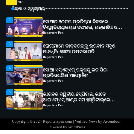
2025
ବିଶ୍ୱବିଦ୍ୟାଳୟର ସଫଳତା, ଉତ୍କର୍ଷତା ଓ
ଅଗ୍ରଗତିର ସ୍ମୃତିଚାରଣ
ଶିକ୍ଷା ଓ ସ୍ୱାସ୍ଥ୍ୟ
Reporters Pen
3
ରୋଗୀମାନେ ଡାକ୍ତରଙ୍କୁ ଭଗବାନ ସଦୃଶ
ମାନନ୍ତି: ସୋଆ ଉପସଭାପତି
Reporters Pen
4
ସୋଆ ଏସ୍‌ଏଚ୍‌ଏମ୍ ପକ୍ଷରୁ ରଜ ପିଠା
ପ୍ରତିଯୋଗିତା ଆୟୋଜିତ
Reporters Pen
5
ଭାରତର ଦ୍ୱିତୀୟ ହସ୍ପିଟାଲ୍ ଭାବେ
ଆଇଏମ୍‌ଏସ୍ ଆଣ୍ଡ ସମ ହସ୍ପିଟାଲ୍‌ରେ
ଅତ୍ୟାଧୁନିକ ଡିଜିସ୍କାନର ସ୍ଥାପନ
Reporters Pen
1
ସୋଆ ପକ୍ଷରୁ ରାୱେ କାର୍ଯ୍ୟକ୍ରମ ଅଧୀନରେ
୧୧ଟି ଗ୍ରାମରେ ୧୬ଟି କୃଷକ ପ୍ରଶିକ୍ଷଣ
କାର୍ଯ୍ୟକ୍ରମ ଆୟୋଜିତ
Reporters Pen
2
ସୋଆର ୨୦ତମ ପ୍ରତିଷ୍ଠା ଦିବସରେ
Copyright © 2024 Reporterspen.com | Verified News by
Ascendoor
|
ବିଶ୍ୱବିଦ୍ୟାଳୟର ସଫଳତା, ଉତ୍କର୍ଷତା ଓ
Powered by
WordPress
.
ଅଗ୍ରଗତିର ସ୍ମୃତିଚାରଣ
Reporters Pen