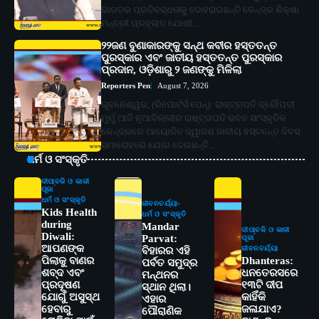
ଭାରତର ପ୍ରତିବଦ୍ଧତାକୁ ଦୋହରାଇଛନ୍ତି କେନ୍ଦ୍ର ଶିକ୍ଷା
ମନ୍ତ୍ରୀ ପ୍ରହ୍ଲାଦ ଯୋଶୀ…
୨୨ଜଣ ବୁଣାକାରଙ୍କୁ ସନ୍ଥ କବୀର ହସ୍ତତନ୍ତ
ପୁରସ୍କାର ଏବଂ ଜାତୀୟ ହସ୍ତତନ୍ତ ପୁରସ୍କାର
ପ୍ରଦାନ, ଓଡ଼ିଶାରୁ ୨ ଜଣଙ୍କୁ ମିଳିଲା
Reporters Pen
August 7, 2026
ଭୁବନେଶ୍ୱର, (ରିପୋର୍ଟର୍ସ ପେନ୍‌): ରାଷ୍ଟ୍ରପତି ଦ୍ରୌପଦୀ
ମୁର୍ମୁ ଆଜି ନୂଆଦିଲ୍ଲୀର ରାଷ୍ଟ୍ରପତି ଭବନ ସାଂସ୍କୃତିକ
କେନ୍ଦ୍ରରେ ଆୟୋଜିତ ଦ୍ୱାଦଶ ଜାତୀୟ ହସ୍ତତନ୍ତ ଦିବସ
ସମାରୋହରେ ଯୋଗ ଦେଇଛନ୍ତି…
ଧର୍ମ ଓ ସଂସ୍କୃତି
ଦୀପାବଳି ଓ କାଳୀ
ପୂଜା
ଧର୍ମ ଓ ସଂସ୍କୃତି
ଜୀବନଚର୍ଯ୍ୟା
Kids Health
ଧର୍ମ ଓ ସଂସ୍କୃତି
during
Mandar
ଦୀପାବଳି ଓ କାଳୀ
Diwali:
Parvat:
ପୂଜା
ଆପଣଙ୍କ
ଜୀବନଚର୍ଯ୍ୟା
ବିହାରର ଏହି
ପିଲାକୁ ବାଣର
Dhanteras:
ପର୍ବତ ସମୁଦ୍ର
ଶବ୍ଦ ଏବଂ
ଧନତେରସରେ
ମନ୍ଥନର
ପ୍ରଦୂଷଣ
୧୩ଟି ଦୀପ
ସ୍ଥାନ ଥିଲା।
ଯୋଗୁଁ ଅସୁସ୍ଥ
କାହିଁକି
ଏହାର
ହେବାରୁ
ଜଳାଯାଏ?
ପୌରାଣିକ