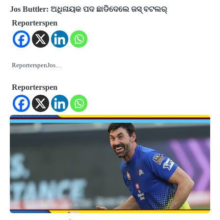
Jos Buttler: ଅଧିନାୟକ ପଦ ଛାଡିଦେଲେ ଜସ୍ ବଟଲର୍
Reporterspen
ReporterspenJos…
Reporterspen