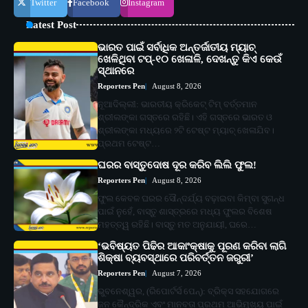
Twitter
Facebook
Instagram
Latest Post
ଭାରତ ପାଇଁ ସର୍ବାଧିକ ଅନ୍ତର୍ଜାତୀୟ ମ୍ୟାଚ୍
ଖେଳିଥିବା ଟପ୍-୧୦ ଖେଳାଳି, ଦେଖନ୍ତୁ କିଏ କେଉଁ
ସ୍ଥାନରେ
Reporters Pen
August 8, 2026
ନୂଆଦିଲ୍ଲୀ: ଭାରତୀୟ କ୍ରିକେଟ୍ ଟିମ୍ ବର୍ତ୍ତମାନ
ଶ୍ରୀଲଙ୍କା ଗସ୍ତରେ ରହିଛି। ଏହି ଗସ୍ତରେ ଭାରତ ଓ
ଶ୍ରୀଲଙ୍କା ମଧ୍ୟରେ ୨ଟି ଟେଷ୍ଟ ମ୍ୟାଚ୍ ଖେଳାଯିବ।
ପ୍ରଥମ ଟେଷ୍ଟ…
ଘରର ବାସ୍ତୁଦୋଷ ଦୂର କରିବ ଲିଲି ଫୁଲ!
Reporters Pen
August 8, 2026
ଫୁଲ କେବଳ ଘରର ସୌନ୍ଦର୍ଯ୍ୟ ବଢ଼ାଇବା କିମ୍ବା ସୁଗନ୍ଧ
ପାଇଁ ନୁହେଁ, ବାସ୍ତୁ ଶାସ୍ତ୍ରରେ ମଧ୍ୟ ଫୁଲର ବିଶେଷ
ମହତ୍ତ୍ୱ ରହିଛି। ବାସ୍ତୁ ମତ ଅନୁଯାୟୀ, ଘରେ…
‘ଭବିଷ୍ୟତ ପିଢିର ଆକାଂକ୍ଷାକୁ ପୂରଣ କରିବା ଲାଗି
ଶିକ୍ଷା ବ୍ୟବସ୍ଥାରେ ପରିବର୍ତ୍ତନ ଜରୁରୀ’
Reporters Pen
August 7, 2026
ଭୁବନେଶ୍ୱର, (ରିପୋର୍ଟର୍ସ ପେନ୍‌): ବ୍ରିକ୍ସ ସହଯୋଗରେ
ଜନ କୈନ୍ଦ୍ରିକ ଏବଂ ମାନବତା ପ୍ରଥମ ଆଭିମୁଖ୍ୟ ପାଇଁ