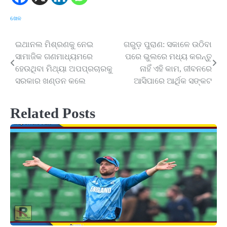
ଖେଳ
ଇଥାନଲ ମିଶ୍ରଣକୁ ନେଇ
ଗରୁଡ଼ ପୁରାଣ: ସକାଳେ ଉଠିବା
Post
ସାମାଜିକ ଗଣମାଧ୍ୟମରେ
ପରେ ଭୁଲରେ ମଧ୍ୟ କରନ୍ତୁ
navigation
ହେଉଥିବା ମିଥ୍ୟା ଅପପ୍ରଚାରକୁ
ନାହିଁ ଏହି କାମ, ଜୀବନରେ
ସରକାର ଖଣ୍ଡନ କଲେ
ଆସିପାରେ ଆର୍ଥିକ ସଙ୍କଟ
Related Posts