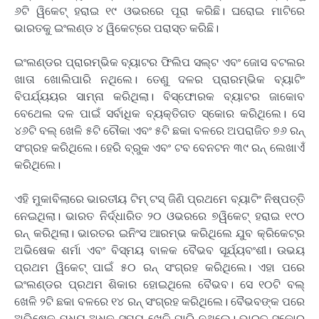
୬ଟି ୱିକେଟ୍‌ ହରାଇ ୧୯ ଓଭରରେ ପୂରା କରିଛି। ଘରୋଇ ମାଟିରେ
ଭାରତକୁ ଇଂଲଣ୍ଡ ୪ ୱିକେଟ୍‌ରେ ପରାସ୍ତ କରିଛି।
ଇଂଲଣ୍ଡର ପ୍ରାରମ୍ଭିକ ବ୍ୟାଟର ଫିଲିପ ସଲ୍ଟ ଏବଂ ଜୋସ ବଟଲର
ଖାତା ଖୋଲିପାରି ନଥିଲେ। ତେଣୁ ଦଳର ପ୍ରାରମ୍ଭିକ ବ୍ୟାଟିଂ
ବିପର୍ଯ୍ୟୟର ସାମ୍ନା କରିଥିଲା। ବ‌ିସ୍ଫୋରକ ବ୍ୟାଟର ଜାକୋବ
ବେଥେଲ ଦଳ ପାଇଁ ସର୍ବାଧିକ ବ୍ୟକ୍ତିଗତ ସ୍କୋର କରିଥିଲେ। ସେ
୪୬ଟି ବଲ୍‌ ଖେଳି ୫ଟି ଚୌକା ଏବଂ ୫ଟି ଛକା ବଳରେ ଅପରାଜିତ ୭୬ ରନ୍‌
ସଂଗ୍ରହ କରିଥିଲେ। ହେରି ବ୍ରୁକ ଏବଂ ‌ଟବ ବେନଟନ ୩୯ ରନ୍‌ ଲେଖାଏଁ
କରିଥିଲେ।
ଏହି ମୁକାବିଲାରେ ଭାରତୀୟ ଟିମ୍‌ ଟସ୍‌ ଜିଣି ପ୍ରଥମେ ବ୍ୟାଟିଂ ନିଷ୍ପତ୍ତି
ନେଇଥିଲା। ଭାରତ ନିର୍ଦ୍ଧାରିତ ୨୦ ଓଭରରେ ୭ୱିକେଟ୍‌ ହରାଇ ୧୯୦
ରନ୍‌ କରିଥିଲା। ଭାରତର ଇନିଂସ ଆରମ୍ଭ କରିଥିଲେ ଯୁବ କ୍ରିକେଟ୍‌ର
ଅଭିଷେକ ଶର୍ମା ଏବଂ ବିସ୍ମୟ ବାଳକ ବୈଭବ ସୂର୍ଯ୍ୟବଂଶୀ। ଉଭୟ
ପ୍ରଥମ ୱିକେଟ୍‌ ପାଇଁ ୫୦ ରନ୍‌ ସଂଗ୍ରହ କରିଥିଲେ। ଏହା ପରେ
ଇଂଲଣ୍ଡର ପ୍ରଥମ ଶିକାର ହୋଇଥିଲେ ବୈଭବ। ସେ ୧୦ଟି ବଲ୍‌
ଖେଳି ୨ଟି ଛକା ବଳରେ ୧୪ ରନ୍‌ ସଂଗ୍ରହ କରିଥିଲେ। ବୈଭବଙ୍କ ପରେ
ଅଭିଷେକ ମଧ୍ୟ ଅଧିକ ସମୟ ଖେଳି ପାରି ନଥିଲେ। ଭାରତ ସ୍କୋର