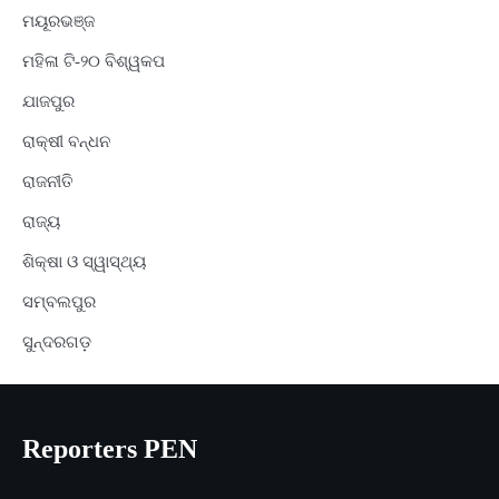
ମୟୂରଭଞ୍ଜ
ମହିଳା ଟି-୨୦ ବିଶ୍ୱକପ
ଯାଜପୁର
ରାକ୍ଷୀ ବନ୍ଧନ
ରାଜନୀତି
ରାଜ୍ୟ
ଶିକ୍ଷା ଓ ସ୍ୱାସ୍ଥ୍ୟ
ସମ୍ବଲପୁର
ସୁନ୍ଦରଗଡ଼
Reporters PEN