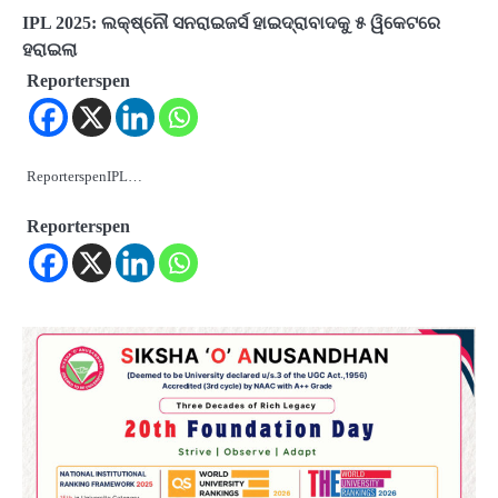
IPL 2025: ଲକ୍ଷ୍ନୌ ସନରାଇଜର୍ସ ହାଇଦ୍ରାବାଦକୁ ୫ ୱିକେଟରେ
ହରାଇଲା
Reporterspen
ReporterspenIPL…
Reporterspen
2
‘ଭବିଷ୍ୟତ ପିଢିର ଆକାଂକ୍ଷାକୁ ପୂରଣ କରିବା
ଲାଗି ଶିକ୍ଷା ବ୍ୟବସ୍ଥାରେ ପରିବର୍ତ୍ତନ ଜରୁରୀ’