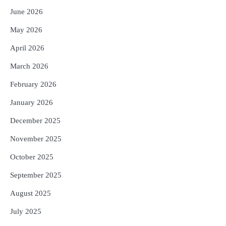
ପ୍ରଦାନ, ଓଡ଼ିଶାରୁ ୨ ଜଣଙ୍କୁ ମିଳିଲା
Reporters Pen
June 2026
4
ଡିବିଟି ମାଧ୍ୟମରେ କ୍ଷତିଗ୍ରସ୍ତଙ୍କୁ
May 2026
କ୍ଷତିପୂରଣ ଦେବାକୁ ରାଜସ୍ୱ ମନ୍ତ୍ରୀଙ୍କ
ନିର୍ଦ୍ଦେଶ
Reporters Pen
April 2026
5
ଓଡ଼ିଶା ଫୁଡ୍ ପ୍ରୋ ୨୦୨୬ : ୪୩,୪୩୭ କୋଟି
March 2026
ଟଙ୍କାର ନିବେଶ ପ୍ରସ୍ତାବ ହାସଲ
February 2026
Reporters Pen
January 2026
December 2025
November 2025
October 2025
September 2025
August 2025
July 2025