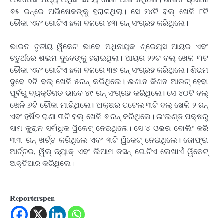
୬୫ ରନ୍‌ରେ ଅଭିଷେକଙ୍କୁ ହରାଇଥିଲା। ସେ ୨୪ଟି ବଲ୍‌ ଖେଳି ୮ଟି
ଚୌକା ଏବଂ ଗୋଟିଏ ଛକା ବଳରେ ୪୩ ରନ୍‌ ସଂଗ୍ରହ କରିଥିଲେ।
ଭାରତ ତୃତୀୟ ୱିକେଟ ଭାବେ ଅଧିନାୟକ ଶ୍ରେୟସ ଆୟର ଏବଂ
ଚତୁର୍ଥରେ ଶିଭମ ଦୁବେଙ୍କୁ ହରାଇଥିଲା। ଆୟର ୨୨ଟି ବଲ୍‌ ଖେଳି ୩ଟି
ଚୌକା ଏବଂ ଗୋଟିଏ ଛକା ବଳରେ ୩୭ ରନ୍‌ ସଂଗ୍ରହ କରିଥିଲେ। ଶିଭମ
ଦୁବେ ୭ଟି ବଲ୍‌ ଖେଳି ୫ରନ୍‌ କରିଥିଲେ। ଈଶାନ କିଶନ ଆଉଟ୍‌ ହେବା
ପୂର୍ବରୁ ବ୍ୟକ୍ତିଗତ ଭାବେ ୪୯ ରନ୍‌ ସଂଗ୍ରହ କରିଥିଲେ। ସେ ୪୦ଟି ବଲ୍‌
ଖେଳି ୬ଟି ଚୌକା ମାରିଥିଲେ। ଅକ୍ଷର ପଟେଲ ୩ଟି ବଲ୍‌ ଖେଳି ୨ ରନ୍‌
ଏବଂ ହର୍ଷିତ ରାଣା ୩ଟି ବଲ୍‌ ଖେଳି ୬ ରନ୍‌ କରିଥିଲେ। ଇଂଲଣ୍ଡ ପକ୍ଷରୁ
ସାମ କୁରାନ ସର୍ବାଧିକ ୱିକେଟ୍‌ ନେଇଥିଲେ। ସେ ୪ ଓଭର ବୋଲିଂ କରି
୩୩ ରନ୍‌ ଖର୍ଚ୍ଚ କରିଥିଲେ ଏବଂ ୩ଟି ୱିକେଟ୍‌ ନେଇଥିଲେ। ଜୋଫ୍ରା
ଆର୍ଚ୍ଚର, ୱିଲ୍‌ ଜ୍ୟାକ୍‌ ଏବଂ ଲିଆମ ଡସନ୍‌ ଗୋଟିଏ ଲେଖାଏଁ ୱିକେଟ୍‌
ଅକ୍ତିଆର କରିଥିଲେ।
Reporterspen