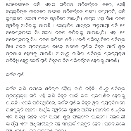
ଯେତେବେଳେ ଶନି ଏହାର ଗତିପଥ ପରିବର୍ତ୍ତନ କରେ, ସେହି
ବ୍ୟକ୍ତିଙ୍କ ଜୀବନରେ ଅନେକ ପରିବର୍ତ୍ତନ ଘଟେ। ସମ୍ପ୍ରତି, ଶନି
କୁମ୍ଭରେ ଓଲଟା ଚଳନ ସ୍ଥିତିରେ ଅଛନ୍ତି। ଶୀଘ୍ର ଏହା ସିଧା ଚଳନ
ସ୍ଥିତିକୁ ଆସିବାକୁ ଯାଉଛି । ଜ୍ୟୋତିଷ ଶାସ୍ତ୍ର ଅନୁଯାୟୀ ଶନି ୧୫
ନଭେମ୍ବରରେ ସିଧାସଳଖ ଚଳନ କରିବାକୁ ଯାଉଛନ୍ତି। ଏହା ୧୫
ନଭେମ୍ବରରୁ ସିଧା ଚଳନ କରିବେ ଶନି। ଏଭଳି ପରିସ୍ଥିତିରେ ଶନିଙ୍କ
ସିଧା ଚଳନ ପ୍ରତ୍ୟକ୍ଷ ଭାବେ ଅନେକ ରାଶିର ଚିହ୍ନ ପାଇଁ ଶୁଭ
ପ୍ରମାଣ ହେବାକୁ ଯାଉଛି। ଆସନ୍ତୁ ଜାଣିବା ଶନିଙ୍କ ପ୍ରତ୍ୟକ୍ଷ
ଗତିବିଧି ହେତୁ କେଉଁ ରାଶି ଚିହ୍ନର ଦିନ ପରିବର୍ତ୍ତନ ହେବାକୁ ଯାଉଛି।
କର୍କଟ ରାଶି
କର୍କଟ ରାଶି ଉପରେ ଶନିଙ୍କ ଢୈୟା ଜାରି ରହିଛି। କିନ୍ତୁ ଶନିଙ୍କ
ପ୍ରତ୍ୟକ୍ଷ ଗତି ଏହି ରାଶି ଚିହ୍ନ ପାଇଁ ଭଲ ପ୍ରମାଣିତ ହେବାକୁ
ଯାଉଛି। ଏପରି ପରିସ୍ଥିତିରେ, କର୍କଟ ରାଶିର ଚିହ୍ନ ଥିବା ବ୍ୟକ୍ତିମାନେ
ଋଣମୁକ୍ତି ହେବେ। ଆର୍ଥିକ ସ୍ଥିତିରେ ସୁଧାର ଆସିବ। ମାନସିକ ଶାନ୍ତିର
ଏକ ଅବଧି ରହିବ ଏବଂ ଆପଣ ଶୁଭ ଫଳାଫଳ ପାଇବେ। ସରକାରୀ
କାର୍ଯ୍ୟ ଏବଂ ଅଧିକାରୀଙ୍କ ସହ ସମ୍ପର୍କ ମଜବୁତ ହେବ। ପରିବାରରେ
ସୁଖ ଏବଂ ଶାନ୍ତିର ପରିବେଶ ରହିବ।