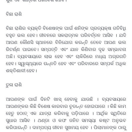
ବିଛା ରାଶି
ବିଛା ରାଶିର ବ୍ୟକ୍ତି ବିଶେଷଙ୍କ ପାଇଁ ଶନିଙ୍କ ପ୍ରତ୍ୟକ୍ଷ ଗତିବିଧି
ବହୁତ ଭଲ ହେବ। ଜୀବନରେ ସକରାତ୍ମକ ପରିବର୍ତ୍ତନ ଆସିବ । ଯଦି
ଆପଣ କୌଣସି ସ୍ଥାନରେ ବିନିଯୋଗ କରନ୍ତି ତେବେ ଆପଣ ଭଲ
ରିଟର୍ଣ୍ଣ ପାଇବେ। ସମ୍ପତ୍ତି ଏବଂ ଯାନ କିଣିବାର ଦୃଢ ସମ୍ଭାବନା
ଅଛି। ବ୍ୟବସାୟରେ ଲାଭ ହେବ ଏବଂ ଚାକିରିରେ ମଧ୍ୟ ଅଗ୍ରଗତି
ହେବ। ସ୍ୱାସ୍ଥ୍ୟରେ ଉନ୍ନତି ହେବ ଏବଂ ପରିବାରରେ ସମ୍ପର୍କ ଅଧିକ
ଶକ୍ତିଶାଳୀ ହେବ।
ତୁଳା ରାଶି
ଆପଣଙ୍କ ପାଇଁ ଦିନଟି ଖାସ୍ ହେବାକୁ ଯାଉଛି । ବ୍ୟବସାୟରେ
ଆପଣଙ୍କର କିଛି ବିଶେଷ କାରବାର ଚୂଡାନ୍ତ ହୋଇପାରେ । କିଛି କାମ
ହେତୁ ହଠାତ୍ ଏକ ଯାତ୍ରା କରିବାକୁ ପଡ଼ିପାରେ । ଆର୍ଥିକ ସ୍ଥିତିରେ
ସୁଧାର ଆସିବ । ଥଣ୍ଡା ଓ କଫ ଜନିତ ସମସ୍ୟା କଷ୍ଟ ଅନୁଭବ
କରିପାରନ୍ତି । ଦାମ୍ପତ୍ୟ ଜୀବନ ସୁଖମୟ ହେବ । ପିଲାମାନଙ୍କ ଠାରୁ