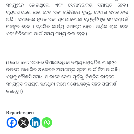
ସମ୍ମୁଖୀନ ହୋଇଥିଲେ ଏବଂ ସେମାନଙ୍କର ସମାପ୍ତ ହେବ।
ବ୍ୟବସାୟରେ ଲାଭ ହେବ ଏବଂ ଚାକିରିରେ ବୃଦ୍ଧି ହେବାର ସମ୍ଭାବନା
ଅଛି । ସମାଜରେ ନୂତନ ଏବଂ ପ୍ରଭାବଶାଳୀ ବ୍ୟକ୍ତିଙ୍କ ସହ ସମ୍ପର୍କ
ମଜବୁତ ହେବ । ସ୍ଥଗିତ କାର୍ଯ୍ୟ ସମାପ୍ତ ହେବ। ଆର୍ଥିକ ଲାଭ ହେବ
ଏବଂ ବିନିଯୋଗ ପାଇଁ ସମୟ ମଧ୍ୟ ଭଲ ହେବ।
(Disclaimer: ଏଠାରେ ଦିଆଯାଇଥିବା ତଥ୍ୟ ଜ୍ୟୋତିଷ ଶାସ୍ତ୍ର
ଉପରେ ଆଧାରିତ ଓ କେବଳ ଆପଣଙ୍କ ସୂଚନା ପାଇଁ ଦିଆଯାଇଛି।
ଏହାକୁ କୌଣସି ସମାଧାନ ଭାବେ ନେବା ପୂର୍ବରୁ, ନିଶ୍ଚିତ ଭାବରେ
ସମ୍ପୃକ୍ତ ବିଷୟର ଜ୍ଞାନଥିବା ଜଣେ ବିଶେଷଜ୍ଞଙ୍କ ସହିତ ପରାମର୍ଶ
କରନ୍ତୁ।)
Reporterspen