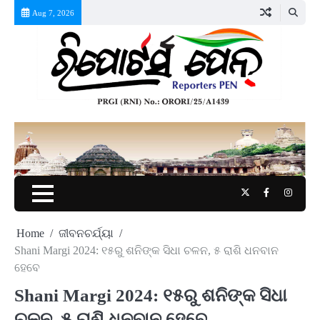
Skip
Aug 7, 2026
to
content
Twitter
Facebook
Instag
Home
ଜୀବନଚର୍ଯ୍ୟା
Shani Margi 2024: ୧୫ରୁ ଶନିଙ୍କ ସିଧା ଚଳନ, ୫ ରାଶି ଧନବାନ
ହେବେ
Shani Margi 2024: ୧୫ରୁ ଶନିଙ୍କ ସିଧା
ଚଳନ, ୫ ରାଶି ଧନବାନ ହେବେ