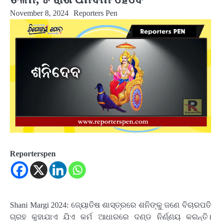
November 8, 2024
Reporters Pen
Reporterspen
Shani Margi 2024: ଜ୍ୟୋତିଷ ଶାସ୍ତ୍ରରେ ଶନିଙ୍କୁ ଜଣେ ବିଚାରପତି
ଗ୍ରହ କୁହାଯାଏ ଯିଏ କର୍ମ ଆଧାରରେ ଦଣ୍ଡ ନିର୍ଣ୍ଣୟ କରନ୍ତି।