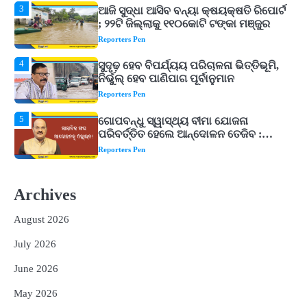
4
ସୁଦୃଢ଼ ହେବ ବିପର୍ଯ୍ୟୟ ପରିଚାଳନା ଭିତ୍ତିଭୂମି,
ନିର୍ଭୁଲ୍ ହେବ ପାଣିପାଗ ପୂର୍ବାନୁମାନ
Reporters Pen
5
ଗୋପବନ୍ଧୁ ସ୍ୱାସ୍ଥ୍ୟ ବୀମା ଯୋଜନା
ପରିବର୍ତ୍ତିତ ହେଲେ ଆନ୍ଦୋଳନ ତେଜିବ :
ଉତ୍କଳ ସାମ୍ବାଦିକ ସଂଘ
Reporters Pen
1
Shiva Mantras Sawan 2026: ଶ୍ରାବଣରେ
ନିୟମିତ ଜପ କରନ୍ତୁ ଭଗବାନ ଶିବଙ୍କ ଏହି
୩ଟି ଶକ୍ତିଶାଳୀ ମନ୍ତ୍ର, ଦୂର ହୋଇପାରେ
Reporters Pen
ଆର୍ଥିକ ସଙ୍କଟ
2
୨୦୨୭ ବିଶ୍ୱକପ ପାଇଁ ରବି ଶାସ୍ତ୍ରୀଙ୍କ ଟିମ୍,
ଆକାଶ ଚୋପ୍ରା ଦେଲେ ୧୦ରୁ ୮ ମାର୍କ
Archives
Reporters Pen
August 2026
3
ଆଜି ସୁଦ୍ଧା ଆସିବ ବନ୍ୟା କ୍ଷୟକ୍ଷତି ରିପୋର୍ଟ
; ୨୨ଟି ଜିଲ୍ଲାକୁ ୧୧୦କୋଟି ଟଙ୍କା ମଞ୍ଜୁର
July 2026
Reporters Pen
June 2026
4
ସୁଦୃଢ଼ ହେବ ବିପର୍ଯ୍ୟୟ ପରିଚାଳନା ଭିତ୍ତିଭୂମି,
May 2026
ନିର୍ଭୁଲ୍ ହେବ ପାଣିପାଗ ପୂର୍ବାନୁମାନ