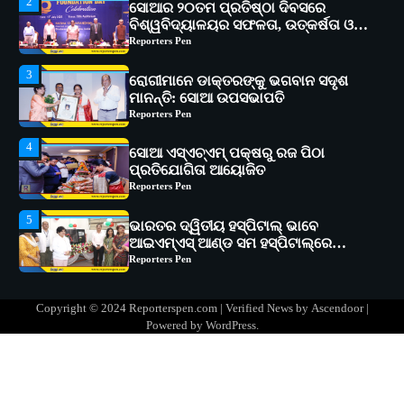
3
ରୋଗୀମାନେ ଡାକ୍ତରଙ୍କୁ ଭଗବାନ ସଦୃଶ
ମାନନ୍ତି: ସୋଆ ଉପସଭାପତି
Reporters Pen
4
ସୋଆ ଏସ୍‌ଏଚ୍‌ଏମ୍ ପକ୍ଷରୁ ରଜ ପିଠା
ପ୍ରତିଯୋଗିତା ଆୟୋଜିତ
Reporters Pen
5
ଭାରତର ଦ୍ୱିତୀୟ ହସ୍ପିଟାଲ୍ ଭାବେ
ଆଇଏମ୍‌ଏସ୍ ଆଣ୍ଡ ସମ ହସ୍ପିଟାଲ୍‌ରେ
ଅତ୍ୟାଧୁନିକ ଡିଜିସ୍କାନର ସ୍ଥାପନ
Reporters Pen
1
ସୋଆ ପକ୍ଷରୁ ରାୱେ କାର୍ଯ୍ୟକ୍ରମ ଅଧୀନରେ
୧୧ଟି ଗ୍ରାମରେ ୧୬ଟି କୃଷକ ପ୍ରଶିକ୍ଷଣ
କାର୍ଯ୍ୟକ୍ରମ ଆୟୋଜିତ
Reporters Pen
2
ସୋଆର ୨୦ତମ ପ୍ରତିଷ୍ଠା ଦିବସରେ
Copyright © 2024 Reporterspen.com | Verified News by
Ascendoor
|
ବିଶ୍ୱବିଦ୍ୟାଳୟର ସଫଳତା, ଉତ୍କର୍ଷତା ଓ
Powered by
WordPress
.
ଅଗ୍ରଗତିର ସ୍ମୃତିଚାରଣ
Reporters Pen
3
ରୋଗୀମାନେ ଡାକ୍ତରଙ୍କୁ ଭଗବାନ ସଦୃଶ
ମାନନ୍ତି: ସୋଆ ଉପସଭାପତି
Reporters Pen