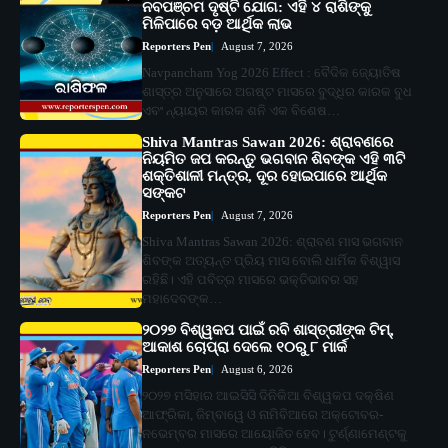
ନବପଞ୍ଚମ ଦୃଷ୍ଟି ଯୋଗ: ଏହି ୪ ରାଶିଙ୍କୁ
ମିଳିପାରେ ବଡ଼ ଆର୍ଥିକ ଲାଭ
Reporters Pen
August 7, 2026
Navpancham Yog 2026 Effect : ବୈଦିକ ଜ୍ୟୋତିଷ
ଶାସ୍ତ୍ର ଅନୁସାରେ ଅଗଷ୍ଟ ମାସରେ ବୁଦ୍ଧିର କାରକ ବୁଧ
ଏବଂ ନ୍ୟାୟର କାରକ ଶନି ଏକ ବିଶେଷ…
Shiva Mantras Sawan 2026: ଶ୍ରାବଣରେ
ନିୟମିତ ଜପ କରନ୍ତୁ ଭଗବାନ ଶିବଙ୍କ ଏହି ୩ଟି
ଶକ୍ତିଶାଳୀ ମନ୍ତ୍ର, ଦୂର ହୋଇପାରେ ଆର୍ଥିକ
ସଙ୍କଟ
Reporters Pen
August 7, 2026
Shiva Mantras Sawan 2026: ଶ୍ରାବଣ ମାସ ଭଗବାନ
ଶିବଙ୍କ ଅତ୍ୟନ୍ତ ପ୍ରିୟ ମାସ ବୋଲି ଧାର୍ମିକ ବିଶ୍ୱାସ
ରହିଛି। ଏହି ପବିତ୍ର ମାସରେ ଭକ୍ତିଭାବର ସହ
ମହାଦେବଙ୍କ…
୨୦୨୭ ବିଶ୍ୱକପ ପାଇଁ ରବି ଶାସ୍ତ୍ରୀଙ୍କ ଟିମ୍,
ଆକାଶ ଚୋପ୍ରା ଦେଲେ ୧୦ରୁ ୮ ମାର୍କ
Reporters Pen
August 6, 2026
୨୦୨୭ ମସିହାର ଆଇସିସି ଦିନିକିଆ ବିଶ୍ୱକପ ଦକ୍ଷିଣ
ଆଫ୍ରିକା, ଜିମ୍ବାୱେ ଓ ନାମିବିଆରେ ଅକ୍ଟୋବର-
ନଭେମ୍ବର ମାସରେ ଆୟୋଜିତ ହେବ। ଟୁର୍ଣ୍ଣାମେଣ୍ଟକୁ