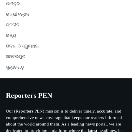
ଯାଜପୁର
ରାକ୍ଷୀ ବନ୍ଧନ
ରାଜନୀତି
ରାଜ୍ୟ
ଶିକ୍ଷା ଓ ସ୍ୱାସ୍ଥ୍ୟ
ସମ୍ବଲପୁର
ସୁନ୍ଦରଗଡ଼
Reporters PEN
Our (Reporters PEN) mission is to deliver timely, accurate, and
comprehensive news coverage that keeps our readers informed
about the world around them. As a leading news portal, we are
dedicated to providing a platform where the latest headlines, in-