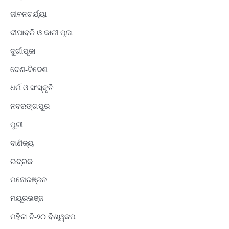
ଜୀବନଚର୍ଯ୍ୟା
ଦୀପାବଳି ଓ କାଳୀ ପୂଜା
ଦୁର୍ଗାପୂଜା
ଦେଶ-ବିଦେଶ
ଧର୍ମ ଓ ସଂସ୍କୃତି
ନବରଙ୍ଗପୁର
ପୁରୀ
ବାଣିଜ୍ୟ
ଭଦ୍ରକ
ମନୋରଞ୍ଜନ
ମୟୂରଭଞ୍ଜ
ମହିଳା ଟି-୨୦ ବିଶ୍ୱକପ