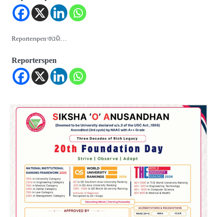
Reporterspenଏପରି…
Reporterspen
2
୨୦୨୭ ବିଶ୍ୱକପ ପାଇଁ ରବି ଶାସ୍ତ୍ରୀଙ୍କ ଟିମ୍,
ଆକାଶ ଚୋପ୍ରା ଦେଲେ ୧୦ରୁ ୮ ମାର୍କ
Reporters Pen
3
ଆଜି ସୁଦ୍ଧା ଆସିବ ବନ୍ୟା କ୍ଷୟକ୍ଷତି ରିପୋର୍ଟ
; ୨୨ଟି ଜିଲ୍ଲାକୁ ୧୧୦କୋଟି ଟଙ୍କା ମଞ୍ଜୁର