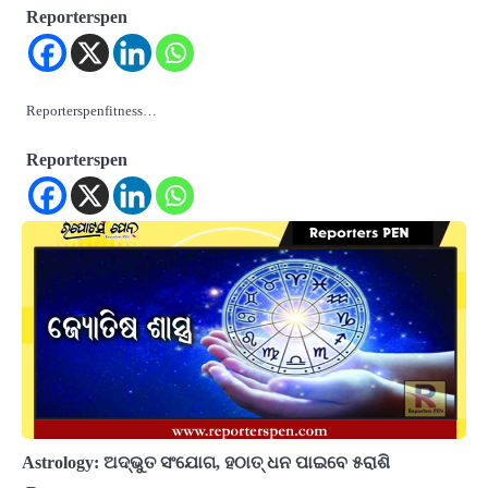
Reporterspen
Reporterspenfitness…
Reporterspen
Astrology: ଅଦ୍ଭୁତ ସଂଯୋଗ, ହଠାତ୍ ଧନ ପାଇବେ ୫ରାଶି