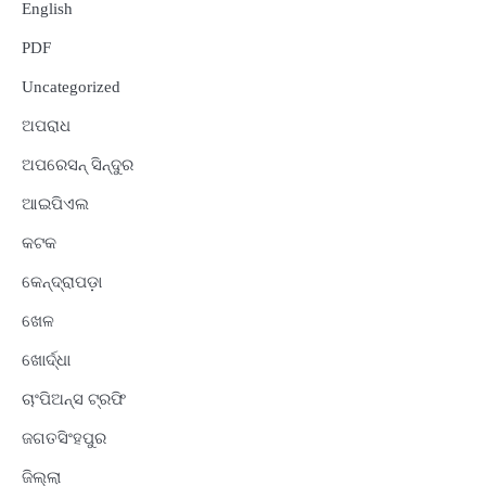
English
PDF
Uncategorized
ଅପରାଧ
ଅପରେସନ୍ ସିନ୍ଦୁର
ଆଇପିଏଲ
କଟକ
କେନ୍ଦ୍ରାପଡ଼ା
ଖେଳ
ଖୋର୍ଦ୍ଧା
ଚାଂପିଅନ୍ସ ଟ୍ରଫି
ଜଗତସିଂହପୁର
ଜିଲ୍ଲା