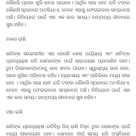
କୌଣସି ପ୍ରକା ଖୁସି ଖବର ପାଇବେ। ଆର୍ଥିକ ଲାଭ ହେବ ଯଦି ଟଙ୍କା
କୌଣସି ସ୍ଥାନରେ ଅଟକିଯାଏ, ତେବେ ଏହାକୁ ଫେରାଇବାର ସମ୍ଭାବନା
ଅଛି। ବିନିଯୋଗ ପାଇଁ ଏହା ଏକ ଭଲ ସମୟ। ଦାମ୍ପତ୍ୟ ଜୀବନରେ
ସୁଖ ରହିବ।
ମକର ରାଶି
ଶନିଙ୍କ ସାଢେସତୀର ଏହା ହେଉଛି ଶେଷ ପର୍ଯ୍ୟାୟ ଏବଂ ଶନିଙ୍କ
ପ୍ରତ୍ୟକ୍ଷ ଗତି ସେମାନଙ୍କ ପାଇଁ ଲାଭଦାୟକ ପ୍ରମାଣିତ ହେବ।
ତୁମ ପିଲାମାନଙ୍କଠାରୁ ଭଲ ଖବର ପାଇବ। ସ୍ୱାସ୍ଥ୍ୟ ଭଲ ହେବ,
ଘରେ ଖୁସିର ପରିବେଶ ରହିବ। ବ୍ୟବସାୟ ଏବଂ ଚାକିରିରେ ମଧ୍ୟ ଲାଭ
ହେବ । ଆର୍ଥିକ ଲାଭ ହେବ ଯଦି ଟଙ୍କା କୌଣସି ସ୍ଥାନରେ ଅଟକିଯାଏ,
ତେବେ ଏହାକୁ ଫେରାଇବାର ସମ୍ଭାବନା ଅଛି। ବିନିଯୋଗ ପାଇଁ ଏହା
ଏକ ଭଲ ସମୟ। ଦାମ୍ପତ୍ୟ ଜୀବନରେ ସୁଖ ରହିବ।
ମୀନ ରାଶି
ଶନିଙ୍କ ପ୍ରତ୍ୟକ୍ଷ ଗତିବିଧି ପିସ୍ ରାଶି ଚିହ୍ନ ଥିବା ଲୋକଙ୍କ ପାଇଁ
ମଧ୍ୟ ଲାଭଦାୟକ ହେବ। ସେମାନେ ଦୀର୍ଘ ସମୟ ଧରି ଅସୁବିଧାର