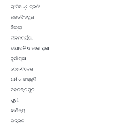
ଚାଂପିଅନ୍ସ ଟ୍ରଫି
ଜଗତସିଂହପୁର
ଜିଲ୍ଲା
ଜୀବନଚର୍ଯ୍ୟା
ଦୀପାବଳି ଓ କାଳୀ ପୂଜା
ଦୁର୍ଗାପୂଜା
ଦେଶ-ବିଦେଶ
ଧର୍ମ ଓ ସଂସ୍କୃତି
2
ନବରଙ୍ଗପୁର
ସୋଆର ୨୦ତମ ପ୍ରତିଷ୍ଠା
ପୁରୀ
ଦିବସରେ ବିଶ୍ୱବିଦ୍ୟାଳୟର
ସଫଳତା, ଉତ୍କର୍ଷତା ଓ
Reporters Pen
ବାଣିଜ୍ୟ
ଅଗ୍ରଗତିର ସ୍ମୃତିଚାରଣ
ଭଦ୍ରକ
3