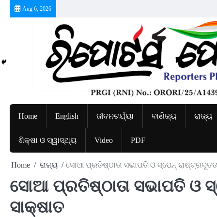
Skip
Aug 6, 2026
to
content
Home
English
ଜୀବନଚର୍ଯ୍ୟା
ବାଣିଜ୍ୟ
ରାଜ୍ୟ
ଶିକ୍ଷା ଓ ସ୍ୱାସ୍ଥ୍ୟ
Video
PDF
Home
ରାଜ୍ୟ
ସୋଆ ପ୍ରତିଷ୍ଠାତା ସଭାପତି ଓ ସ୍ପେନ୍ ରାଷ୍ଟ୍ରଦୂ
ସୋଆ ପ୍ରତିଷ୍ଠାତା ସଭାପତି ଓ ସ
ସାକ୍ଷାତ