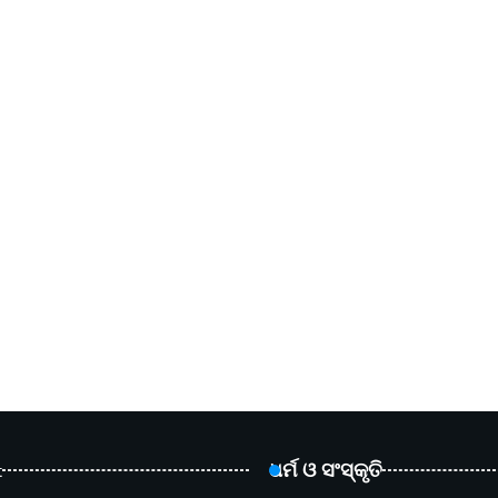
t
ଧର୍ମ ଓ ସଂସ୍କୃତି