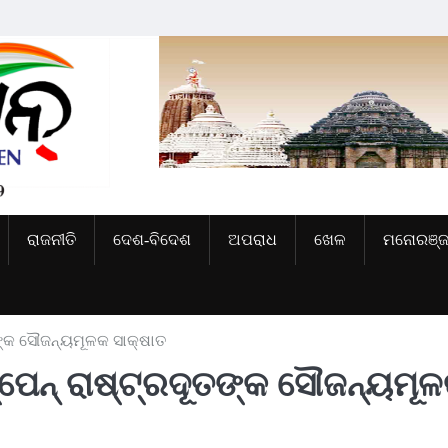
ରାଜନୀତି
ଦେଶ-ବିଦେଶ
ଅପରାଧ
ଖେଳ
ମନୋରଞ୍
ତଙ୍କ ସୌଜନ୍ୟମୂଳକ ସାକ୍ଷାତ
୍ପେନ୍ ରାଷ୍ଟ୍ରଦୂତଙ୍କ ସୌଜନ୍ୟମୂ