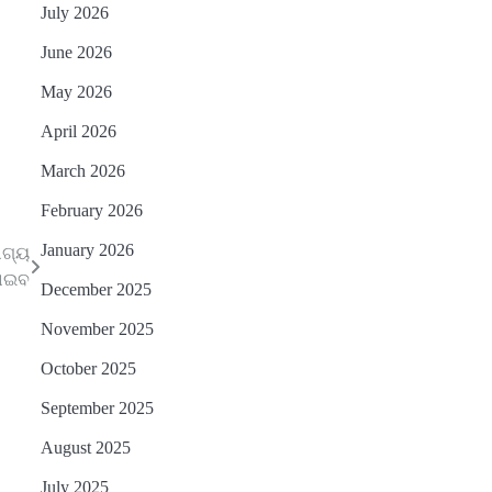
ଫେରିଗଲେ ରାଷ୍ଟ୍ରପତି
July 2026
Reporters Pen
June 2026
ମୁଖ୍ୟମନ୍ତ୍ରୀ କ୍ୟାନସର କେୟାର
3
May 2026
ଅଭିଯାନର ଆଉ ୯୧ ସ୍ୱତନ୍ତ୍ର
ପ୍ୟାକେଜ ସାମିଲ
Reporters Pen
April 2026
ନୂଆଦିଲ୍ଲୀରେ ଦୁଇ ଦିନିଆ ନିବେଶ
4
March 2026
ଆକର୍ଷଣ ଅଭିଯାନ : ‘ଓଡ଼ିଶା ଫୁଡ୍
February 2026
ପ୍ରୋ-୨୦୨୬’ରେ ଖାଦ୍ୟ
Reporters Pen
ପ୍ରକ୍ରିୟାକରଣ କ୍ଷେତ୍ରକୁ ମିଳିବ
January 2026
ବନ୍ୟା ପ୍ରଭାବିତଙ୍କ ଲାଗି ୧୧୦
5
ାଗ୍ୟ
ଗୁରୁତ୍ୱ
କୋଟି ଟଙ୍କାର ପ୍ୟାକେଜ
ାଇବ
December 2025
Reporters Pen
November 2025
October 2025
September 2025
August 2025
July 2025