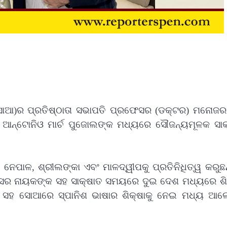
ସୋଆ)ର ପ୍ରତିଷ୍ଠାତା ସଭାପତି ପ୍ରଫେସର (ଡକ୍ଟର) ମନୋଜର
ଆନ୍ ଆନ୍‌ଟୋନିଓ ମାର୍ଚ ପୁଜୋଲଙ୍କ ମଧ୍ୟରେ ସୌଜନ୍ୟମୂଳକ ସା
ନେପାଳ, ଶ୍ରୀଲଙ୍କା ଏବଂ ମାଳଦ୍ୱୀପକୁ ପ୍ରତିନିଧିତ୍ୱ କରୁଛନ
ଫେସର ନାୟକଙ୍କ ସହ ସାକ୍ଷାତ ସମୟରେ ଦୁଇ ଦେଶ ମଧ୍ୟରେ ଶିକ
ା ସହ ସୋଆରେ ସ୍ପାନିଶ ଭାଷାର ଶିକ୍ଷାକୁ ନେଇ ମଧ୍ୟ ଆଲ