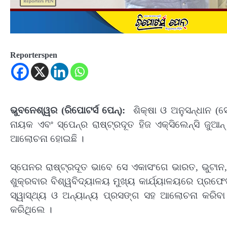
Reporterspen
ଭୁବନେଶ୍ୱର (ରିପୋଟର୍ସ ପେନ୍‌):
ଶିକ୍ଷା ଓ ଅନୁସନ୍ଧାନ (
ନାୟକ ଏବଂ ସ୍ପେନ୍‌ର ରାଷ୍ଟ୍ରଦୂତ ହିଜ ଏକ୍ସିଲେନ୍ସି ଜୁ
ଆଲୋଚନା ହୋଇଛି ।
ସ୍ପେନର ରାଷ୍ଟ୍ରଦୂତ ଭାବେ ସେ ଏକାସଂଗେ ଭାରତ, ଭୁଟାନ, 
ଶୁକ୍ରବାର ବିଶ୍ୱବିଦ୍ୟାଳୟ ମୁଖ୍ୟ କାର୍ଯ୍ୟାଳୟରେ ପ୍ର
ସ୍ୱାସ୍ଥ୍ୟ ଓ ଅନ୍ୟାନ୍ୟ ପ୍ରସଙ୍ଗ ସହ ଆଲୋଚନା କରିବ
କରିଥିଲେ ।