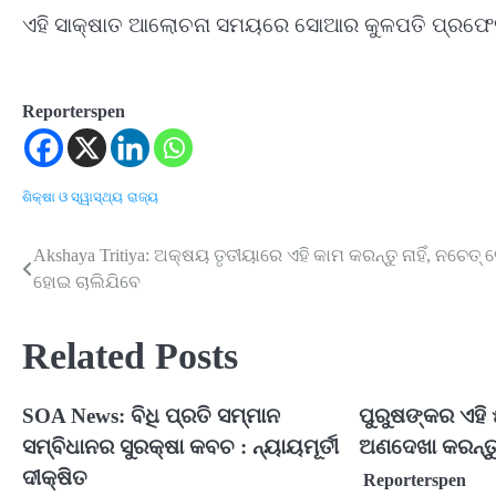
ଏହି ସାକ୍ଷାତ ଆଲୋଚନା ସମୟରେ ସୋଆର କୁଳପତି ପ୍ରଫେସର
Reporterspen
ଶିକ୍ଷା ଓ ସ୍ୱାସ୍ଥ୍ୟ
ରାଜ୍ୟ
Akshaya Tritiya: ଅକ୍ଷୟ ତୃତୀୟାରେ ଏହି କାମ କରନ୍ତୁ ନାହିଁ, ନଚେତ୍ 
Post
ହୋଇ ଚାଲିଯିବେ
navigation
Related Posts
SOA News: ବିଧି ପ୍ରତି ସମ୍ମାନ
ପୁରୁଷଙ୍କର ଏହି
ସମ୍ବିଧାନର ସୁରକ୍ଷା କବଚ : ନ୍ୟାୟମୂର୍ତୀ
ଅଣଦେଖା କରନ୍ତୁ 
ଦୀକ୍ଷିତ
Reporterspen