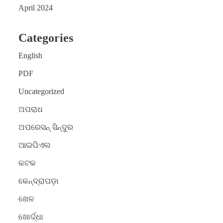
April 2024
Categories
English
PDF
Uncategorized
ଅପରାଧ
ଅପରେସନ୍ ସିନ୍ଦୁର
ଆଇପିଏଲ
କଟକ
କେନ୍ଦ୍ରାପଡ଼ା
ଖେଳ
ଖୋର୍ଦ୍ଧା