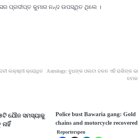
 ପ୍ରଦୀପ୍ତ କୁମାର ନନ୍ଦ ଉପସ୍ଥିତ ଥିଲେ ।
ଦେବୀ ଲକ୍ଷ୍ମୀ କ୍ରୋଧିତ
Astrology: ବୁଧଙ୍କ ଓଲଟା ଚଳନ ଏହି ରାଶିଙ୍କ ଭ
ଚମକ
Police bust Bawaria gang: Gold
 ୫ଟି ଯୌନ ସମସ୍ୟାକୁ
chains and motorcycle recovered
ନାହିଁ
Reporterspen