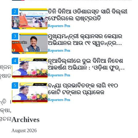
Reporters Pen
ତିନି ଦିନିଆ ଓଡିଶାଗସ୍ତ ସାରି ଦିଲ୍ଲୀ
2
ଫେରିଗଲେ ରାଷ୍ଟ୍ରପତି
Reporters Pen
ମୁଖ୍ୟମନ୍ତ୍ରୀ କ୍ୟାନସର କେୟାର
3
ଅଭିଯାନର ଆଉ ୯୧ ସ୍ୱତନ୍ତ୍ର
ପ୍ୟାକେଜ ସାମିଲ
Reporters Pen
ନୂଆଦିଲ୍ଲୀରେ ଦୁଇ ଦିନିଆ ନିବେଶ
4
ଞ୍ଜନ
ଆକର୍ଷଣ ଅଭିଯାନ : ‘ଓଡ଼ିଶା ଫୁଡ୍
ପ୍ରୋ-୨୦୨୬’ରେ ଖାଦ୍ୟ
କ୍ଷାତ
Reporters Pen
ପ୍ରକ୍ରିୟାକରଣ କ୍ଷେତ୍ରକୁ ମିଳିବ
ବନ୍ୟା ପ୍ରଭାବିତଙ୍କ ଲାଗି ୧୧୦
5
ଗୁରୁତ୍ୱ
କୋଟି ଟଙ୍କାର ପ୍ୟାକେଜ
Reporters Pen
୍ତି ।
ଆସାମରେ ଭୟଙ୍କର ବନ୍ୟା ମୃତ୍ୟୁ
୍ଷା,
1
ସଂଖ୍ୟା ୮୯କୁ ବୃଦ୍ଧି
Archives
ୋଚନା
Reporters Pen
August 2026
ତିନି ଦିନିଆ ଓଡିଶାଗସ୍ତ ସାରି ଦିଲ୍ଲୀ
2