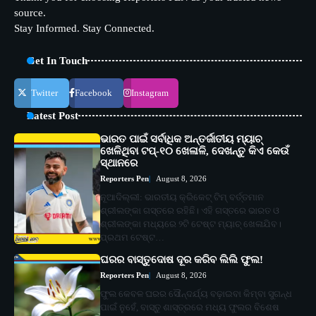
source.
Stay Informed. Stay Connected.
Get In Touch
Twitter
Facebook
Instagram
Latest Post
ଭାରତ ପାଇଁ ସର୍ବାଧିକ ଅନ୍ତର୍ଜାତୀୟ ମ୍ୟାଚ୍
ଖେଳିଥିବା ଟପ୍-୧୦ ଖେଳାଳି, ଦେଖନ୍ତୁ କିଏ କେଉଁ
ସ୍ଥାନରେ
Reporters Pen
August 8, 2026
ନୂଆଦିଲ୍ଲୀ: ଭାରତୀୟ କ୍ରିକେଟ୍ ଟିମ୍ ବର୍ତ୍ତମାନ
ଶ୍ରୀଲଙ୍କା ଗସ୍ତରେ ରହିଛି। ଏହି ଗସ୍ତରେ ଭାରତ ଓ
ଶ୍ରୀଲଙ୍କା ମଧ୍ୟରେ ୨ଟି ଟେଷ୍ଟ ମ୍ୟାଚ୍ ଖେଳାଯିବ।
ପ୍ରଥମ ଟେଷ୍ଟ…
ଘରର ବାସ୍ତୁଦୋଷ ଦୂର କରିବ ଲିଲି ଫୁଲ!
Reporters Pen
August 8, 2026
ଫୁଲ କେବଳ ଘରର ସୌନ୍ଦର୍ଯ୍ୟ ବଢ଼ାଇବା କିମ୍ବା ସୁଗନ୍ଧ
ପାଇଁ ନୁହେଁ, ବାସ୍ତୁ ଶାସ୍ତ୍ରରେ ମଧ୍ୟ ଫୁଲର ବିଶେଷ