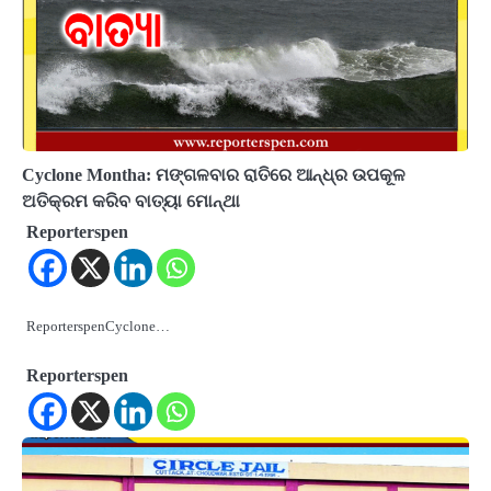
Cyclone Montha: ମଙ୍ଗଳବାର ରାତିରେ ଆନ୍ଧ୍ର ଉପକୂଳ
ଅତିକ୍ରମ କରିବ ବାତ୍ୟା ମୋନ୍ଥା
Reporterspen
ReporterspenCyclone…
Reporterspen