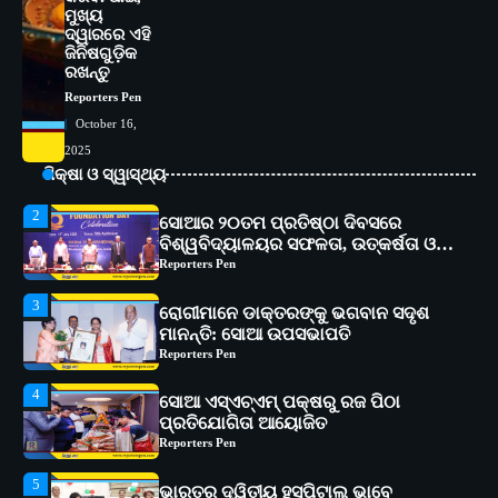
ମୁଖ୍ୟ
ଦ୍ୱାରରେ ଏହି
1
ସୋଆ ପକ୍ଷରୁ ରାୱେ କାର୍ଯ୍ୟକ୍ରମ ଅଧୀନରେ
ଜିନିଷଗୁଡ଼ିକ
୧୧ଟି ଗ୍ରାମରେ ୧୬ଟି କୃଷକ ପ୍ରଶିକ୍ଷଣ
ରଖନ୍ତୁ
କାର୍ଯ୍ୟକ୍ରମ ଆୟୋଜିତ
Reporters Pen
Reporters Pen
October 16,
2
ସୋଆର ୨୦ତମ ପ୍ରତିଷ୍ଠା ଦିବସରେ
2025
ବିଶ୍ୱବିଦ୍ୟାଳୟର ସଫଳତା, ଉତ୍କର୍ଷତା ଓ
ଶିକ୍ଷା ଓ ସ୍ୱାସ୍ଥ୍ୟ
ଅଗ୍ରଗତିର ସ୍ମୃତିଚାରଣ
Reporters Pen
3
ରୋଗୀମାନେ ଡାକ୍ତରଙ୍କୁ ଭଗବାନ ସଦୃଶ
ମାନନ୍ତି: ସୋଆ ଉପସଭାପତି
Reporters Pen
4
ସୋଆ ଏସ୍‌ଏଚ୍‌ଏମ୍ ପକ୍ଷରୁ ରଜ ପିଠା
ପ୍ରତିଯୋଗିତା ଆୟୋଜିତ
Reporters Pen
5
ଭାରତର ଦ୍ୱିତୀୟ ହସ୍ପିଟାଲ୍ ଭାବେ
ଆଇଏମ୍‌ଏସ୍ ଆଣ୍ଡ ସମ ହସ୍ପିଟାଲ୍‌ରେ
ଅତ୍ୟାଧୁନିକ ଡିଜିସ୍କାନର ସ୍ଥାପନ
Reporters Pen
1
ସୋଆ ପକ୍ଷରୁ ରାୱେ କାର୍ଯ୍ୟକ୍ରମ ଅଧୀନରେ