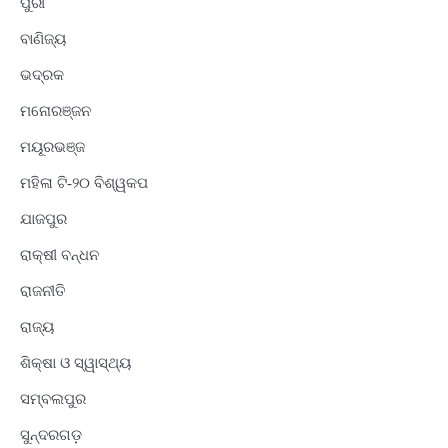
ପୁରୀ
ବାଣିଜ୍ୟ
ଭଦ୍ରକ
ମନୋରଞ୍ଜନ
ମୟୂରଭଞ୍ଜ
ମହିଳା ଟି-୨୦ ବିଶ୍ୱକପ
ଯାଜପୁର
ରାକ୍ଷୀ ବନ୍ଧନ
ରାଜନୀତି
ରାଜ୍ୟ
ଶିକ୍ଷା ଓ ସ୍ୱାସ୍ଥ୍ୟ
ସମ୍ବଲପୁର
ସୁନ୍ଦରଗଡ଼