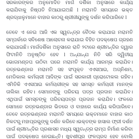
ସରକାରଙ୍କର ଅନୁମୋଦିତ ମାର୍ଗ ଦର୍ଶିକା ଅନୁସାରେ କାର୍ଯ୍ୟ
କରାଯିବାକୁ ନିଷ୍ପତି ନିଆଯାଇଅଛି l ମରାମତି ସମୟରେ ଭକ୍ତ
ଶ୍ରଦ୍ଧାଳୁମାନେ ବାହାର କାଠରୁ ଶ୍ରୀଜୀୟୁଙ୍କୁ ଦର୍ଶନ କରିପାରିବେ l
ତେବେ ଏ ନେଇ ଆଜି ଏକ ସ୍ୱତନ୍ତ୍ର ବୈଠକ କରାଯାଇ ମରାମତି
ସମ୍ପର୍କରେ ସବିଶେଷ ଆଲୋଚନା କରାଯାଇ ବିହିତ ପଦକ୍ଷେପ ଗ୍ରହଣ
କରାଯାଇଛି। ମାର୍ଗଦର୍ଶିକା ଅନୁସାରେ ରାତି ୨ଟାରେ ଶ୍ରୀମନ୍ଦିର ଦ୍ୱାର
ଫିଟାନିତି ଅନୁଷ୍ଠିତ ହେବ l ଅନ୍ଯାନ୍ଯ ନିତି ସରି ଦ୍ୱିତୀୟ
ଭୋଗମଣ୍ଡପ ଉଠିବା ପରେ ମରାମତି କାର୍ଯ୍ୟ ଆରମ୍ଭ କରାଯିବ।
ରତ୍ନଭଣ୍ଡାର ମରାମତି ସହ ସଂପୃକ୍ତ ଏଏସଆଇ, ଅଗ୍ନିଶମ,
ମେଡିକାଲ କର୍ମଚାରୀ ଆଦିଙ୍କ ପାଇଁ ସରକାରୀ ପ୍ରୋଟୋକଲ ରହିବ।
ଏମିତିକି ଏଏସଆଇ କର୍ମଚାରୀଙ୍କ ସହ ସମସ୍ତ କର୍ମଚାରୀ ମାନଙ୍କ
ତାଲିକା ରହିବ। ସେମାନଙ୍କୁ ପରିଚୟ ପତ୍ର ପ୍ରଦାନ କରାଯିବ।
ଏଥିପାଇଁ ସମସ୍ତଙ୍କୁ ପରିଚୟପତ୍ର ପ୍ରଦାନ କରାଯିବ। ଫଳରେ
ସେମାନେ ରତ୍ନଭଣ୍ଡାର ଭିତରେ ଓ ବାହାରେ କାର୍ଯ୍ୟ କରିପାରିବେ।
ତେବେ ରତ୍ନଭଣ୍ଡାର ମରାମତି ସମୟରେ ଭକ୍ତମାନେ ବାହାର କାଠ
ନିକଟରୁ ମହାପ୍ରଭୁଙ୍କୁ ଦର୍ଶନ କରିବେ।ଭକ୍ତଙ୍କ ହାସାଲ ଫ୍ରୀ ଦର୍ଶନ
ପାଇଁ ଶ୍ରୀମନ୍ଦିର ପ୍ରଶାସନ ମଧ୍ୟ ସ୍ୱତନ୍ତ୍ର ରାମ୍ପ ନିର୍ମାଣ କରିବା
ପାଇଁ ପଦକ୍ଷେପ ନେଇଛନ୍ତି। ଖୁବଶୀଘ୍ର ଫଳପ୍ରଦ ହେବ ବୋଲି