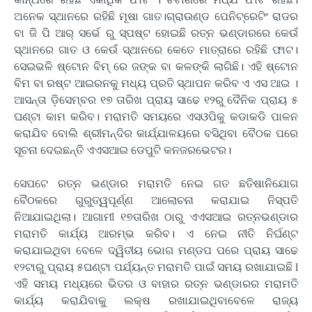
ଅନେକ ସ୍ଥାନରେ ରହିଛି ମୂଷା ଗାତ।ଗ୍ରାଉଣ୍ଡ ପେନିଟ୍ରେଟିଂ ରାଡର
ବା ଜି ପି ଆର୍ ସର୍ଭେ ରୁ ସ୍ପଷ୍ଟ ହୋଇଛି ରତ୍ନ ଭଣ୍ଡାରରେ କେଉଁ
ସ୍ଥାନରେ ଗାତ ଓ କେଉଁ ସ୍ଥାନରେ କେତେ ମାତ୍ରାରେ ରହିଛି ଫାଟ।
ସେଇଭଳି ଷ୍ଟୋନ ବିମ୍ ରେ ଜଙ୍କ ବା କଳଙ୍କି ଲାଗିଛି। ଏହି ଷ୍ଟୋନ
ବିମ ବା ରଷ୍ଟ ଆଇରନକୁ ମଧ୍ୟ ପ୍ରତି ସ୍ଥାପନ କରିବ ଏ ଏସ ଆଇ ।
ଆସନ୍ତା ଡ଼ିସେମ୍ବର ୧୭ ତାରିଖ ପ୍ରାୟ ସାଢେ ୧୨ରୁ ଦୈନିକ ପ୍ରାୟ ୫
ଘଣ୍ଟା କାମ କରିବ। ମରାମତି ସମୟରେ ଏସଓପିକୁ କଡାକଡି ପାଳନ
କରାଯିବ ବୋଲି ଶ୍ରୀମନ୍ଦିର କାର୍ଯ୍ଯାଳୟରେ ବସିଥିବା ବୈଠକ ପରେ
ସୂଚନା ଦେଇଛନ୍ତି ଏଏସଆଇ ଡେପୁଟି କନଜରଭେଟର।
ସେପଟେ ରତ୍ନ ଭଣ୍ଡାର ମରାମତି ନେଇ ଗତ ଛତିଷାନିଯୋଗ
ବୈଠକରେ ଗୁରୁତ୍ୱପୂର୍ଣ୍ଣ ଆଲୋଚନା କରାଯାଇ ନିସ୍ପତି
ନିଆଯାଇଥିଲା। ଆଗାମୀ ୧୭ତାରିଖ ଠାରୁ ଏଏସଆଇ ରତ୍ନଭଣ୍ଡାର
ମରାମତି କାର୍ଯ୍ୟ ଆରମ୍ଭ କରିବ। ଏ ନେଇ ନୀତି ନିର୍ଘଣ୍ଟ
କରାଯାଇଥିବା ବେଳେ ଦ୍ୱିତୀୟ ଭୋଗ ମଣ୍ଡପ ପରେ ପ୍ରାୟ ସାଢେ
୧୨ଟାରୁ ପ୍ରାୟ ୫ଘଣ୍ଟା ପର୍ଯ୍ୟନ୍ତ ମରାମତି ପାଇଁ ସମୟ ରଖାଯାଇଛି l
ଏହି ସମୟ ମଧ୍ୟରେ ଭିତର ଓ ବାହାର ରତ୍ନ ଭଣ୍ଡାରର ମରାମତି
କାର୍ଯ୍ୟ କରାଯିବାକୁ ଲକ୍ଷ ରଖାଯାଇଥିବାବେଳେ ରାଜ୍ୟ