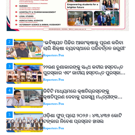
Reporters Pen
2
‘ଭବିଷ୍ୟତ ପିଢିର ଆକାଂକ୍ଷାକୁ ପୂରଣ କରିବା
ଲାଗି ଶିକ୍ଷା ବ୍ୟବସ୍ଥାରେ ପରିବର୍ତ୍ତନ ଜରୁରୀ’
Reporters Pen
3
୨୨ଜଣ ବୁଣାକାରଙ୍କୁ ସନ୍ଥ କବୀର ହସ୍ତତନ୍ତ
ପୁରସ୍କାର ଏବଂ ଜାତୀୟ ହସ୍ତତନ୍ତ ପୁରସ୍କାର
ପ୍ରଦାନ, ଓଡ଼ିଶାରୁ ୨ ଜଣଙ୍କୁ ମିଳିଲା
Reporters Pen
4
ଡିବିଟି ମାଧ୍ୟମରେ କ୍ଷତିଗ୍ରସ୍ତଙ୍କୁ
କ୍ଷତିପୂରଣ ଦେବାକୁ ରାଜସ୍ୱ ମନ୍ତ୍ରୀଙ୍କ
ନିର୍ଦ୍ଦେଶ
Reporters Pen
5
ଓଡ଼ିଶା ଫୁଡ୍ ପ୍ରୋ ୨୦୨୬ : ୪୩,୪୩୭ କୋଟି
ଟଙ୍କାର ନିବେଶ ପ୍ରସ୍ତାବ ହାସଲ
Reporters Pen
1
ଘରର ବାସ୍ତୁଦୋଷ ଦୂର କରିବ ଲିଲି ଫୁଲ!
Reporters Pen