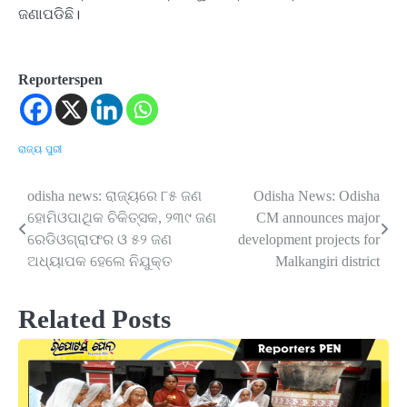
ଜଣାପଡିଛି।
Reporterspen
ରାଜ୍ୟ
ପୁରୀ
odisha news: ରାଜ୍ୟରେ ୮୫ ଜଣ
Odisha News: Odisha
Post
ହୋମିଓପାଥିକ ଚିକିତ୍ସକ, ୨୩୯ ଜଣ
CM announces major
navigation
ରେଡିଓଗ୍ରାଫର ଓ ୫୨ ଜଣ
development projects for
ଅଧ୍ୟାପକ ହେଲେ ନିଯୁକ୍ତ
Malkangiri district
Related Posts