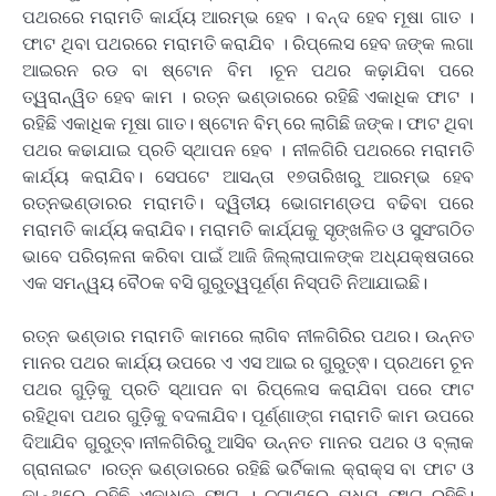
ପଥରରେ ମରାମତି କାର୍ଯ୍ୟ ଆରମ୍ଭ ହେବ । ବନ୍ଦ ହେବ ମୂଷା ଗାତ ।
ଫାଟ ଥିବା ପଥରରେ ମରାମତି କରାଯିବ । ରିପ୍ଲେସ ହେବ ଜଙ୍କ ଲଗା
ଆଇରନ ରଡ ବା ଷ୍ଟୋନ ବିମ ।ଚୂନ ପଥର କଢ଼ାଯିବା ପରେ
ତ୍ୱରାନ୍ୱିତ ହେବ କାମ । ରତ୍ନ ଭଣ୍ଡାରରେ ରହିଛି ଏକାଧିକ ଫାଟ ।
ରହିଛି ଏକାଧିକ ମୂଷା ଗାତ। ଷ୍ଟୋନ ବିମ୍ ରେ ଲାଗିଛି ଜଙ୍କ। ଫାଟ ଥିବା
ପଥର କଢାଯାଇ ପ୍ରତି ସ୍ଥାପନ ହେବ । ନୀଳଗିରି ପଥରରେ ମରାମତି
କାର୍ଯ୍ୟ କରାଯିବ। ସେପଟେ ଆସନ୍ତା ୧୭ତାରିଖରୁ ଆରମ୍ଭ ହେବ
ରତ୍ନଭଣ୍ଡାରର ମରାମତି। ଦ୍ୱିତୀୟ ଭୋଗମଣ୍ଡପ ବଢିବା ପରେ
ମରାମତି କାର୍ଯ୍ୟ କରାଯିବ। ମରାମତି କାର୍ଯ୍ଯକୁ ସୃଙ୍ଖଳିତ ଓ ସୁସଂଗଠିତ
ଭାବେ ପରିଚାଳନା କରିବା ପାଇଁ ଆଜି ଜିଲ୍ଲାପାଳଙ୍କ ଅଧ୍ଯକ୍ଷତାରେ
ଏକ ସମନ୍ୱୟ ବୈଠକ ବସି ଗୁରୁତ୍ୱପୂର୍ଣ୍ଣ ନିସ୍ପତି ନିଆଯାଇଛି।
ରତ୍ନ ଭଣ୍ଡାର ମରାମତି କାମରେ ଲାଗିବ ନୀଳଗିରିର ପଥର। ଉନ୍ନତ
ମାନର ପଥର କାର୍ଯ୍ୟ ଉପରେ ଏ ଏସ ଆଇ ର ଗୁରୁତ୍ଵ। ପ୍ରଥମେ ଚୂନ
ପଥର ଗୁଡ଼ିକୁ ପ୍ରତି ସ୍ଥାପନ ବା ରିପ୍ଲେସ କରାଯିବା ପରେ ଫାଟ
ରହିଥିବା ପଥର ଗୁଡ଼ିକୁ ବଦଳାଯିବ। ପୂର୍ଣ୍ଣାଙ୍ଗ ମରାମତି କାମ ଉପରେ
ଦିଆଯିବ ଗୁରୁତ୍ବ।ନୀଳଗିରିରୁ ଆସିବ ଉନ୍ନତ ମାନର ପଥର ଓ ବ୍ଲାକ
ଗ୍ରାନାଇଟ ।ରତ୍ନ ଭଣ୍ଡାରରେ ରହିଛି ଭର୍ଟିକାଲ କ୍ରାକ୍ସ ବା ଫାଟ ଓ
କାନ୍ଥରେ ରହିଛି ଏକାଧିକ ଫାଟ । ଚଟାଣରେ ମଧ୍ଯ ଫାଟ ରହିଛି।