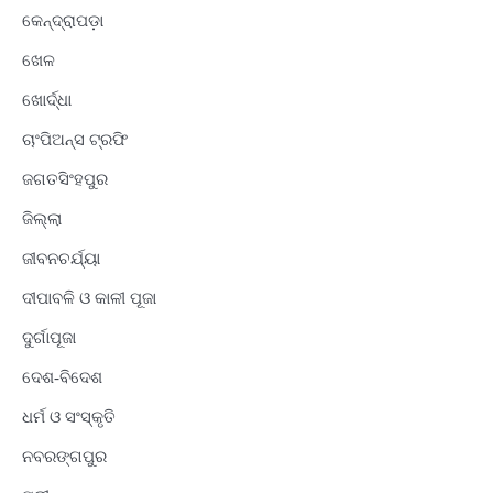
କେନ୍ଦ୍ରାପଡ଼ା
ଖେଳ
ଖୋର୍ଦ୍ଧା
ଚାଂପିଅନ୍ସ ଟ୍ରଫି
ଜଗତସିଂହପୁର
ଜିଲ୍ଲା
ଜୀବନଚର୍ଯ୍ୟା
ଦୀପାବଳି ଓ କାଳୀ ପୂଜା
ଦୁର୍ଗାପୂଜା
ଦେଶ-ବିଦେଶ
ଧର୍ମ ଓ ସଂସ୍କୃତି
ନବରଙ୍ଗପୁର