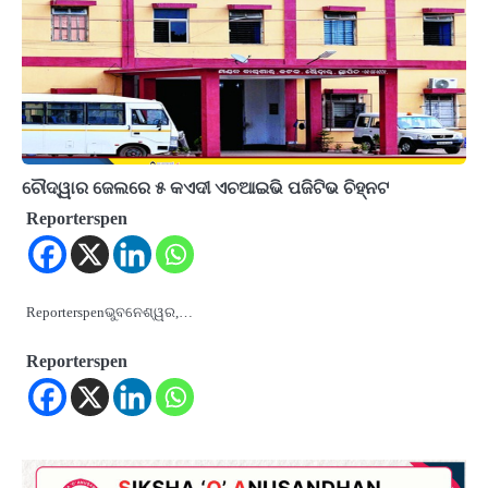
ଚୌଦ୍ୱାର ଜେଲରେ ୫ କଏଦୀ ଏଚଆଇଭି ପଜିଟିଭ ଚିହ୍ନଟ
Reporterspen
Reporterspenଭୁବନେଶ୍ୱର,…
Reporterspen