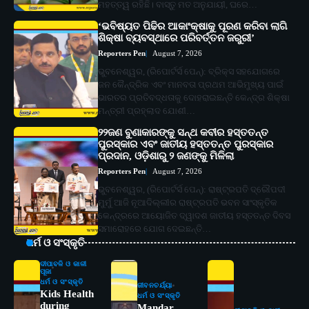
ମହତ୍ତ୍ୱ ରହିଛି। ବାସ୍ତୁ ମତ ଅନୁଯାୟୀ, ଘରେ…
‘ଭବିଷ୍ୟତ ପିଢିର ଆକାଂକ୍ଷାକୁ ପୂରଣ କରିବା ଲାଗି
ଶିକ୍ଷା ବ୍ୟବସ୍ଥାରେ ପରିବର୍ତ୍ତନ ଜରୁରୀ’
Reporters Pen
August 7, 2026
ଭୁବନେଶ୍ୱର, (ରିପୋର୍ଟର୍ସ ପେନ୍‌): ବ୍ରିକ୍ସ ସହଯୋଗରେ
ଜନ କୈନ୍ଦ୍ରିକ ଏବଂ ମାନବତା ପ୍ରଥମ ଆଭିମୁଖ୍ୟ ପାଇଁ
ଭାରତର ପ୍ରତିବଦ୍ଧତାକୁ ଦୋହରାଇଛନ୍ତି କେନ୍ଦ୍ର ଶିକ୍ଷା
ମନ୍ତ୍ରୀ ପ୍ରହ୍ଲାଦ ଯୋଶୀ…
୨୨ଜଣ ବୁଣାକାରଙ୍କୁ ସନ୍ଥ କବୀର ହସ୍ତତନ୍ତ
ପୁରସ୍କାର ଏବଂ ଜାତୀୟ ହସ୍ତତନ୍ତ ପୁରସ୍କାର
ପ୍ରଦାନ, ଓଡ଼ିଶାରୁ ୨ ଜଣଙ୍କୁ ମିଳିଲା
Reporters Pen
August 7, 2026
ଭୁବନେଶ୍ୱର, (ରିପୋର୍ଟର୍ସ ପେନ୍‌): ରାଷ୍ଟ୍ରପତି ଦ୍ରୌପଦୀ
ମୁର୍ମୁ ଆଜି ନୂଆଦିଲ୍ଲୀର ରାଷ୍ଟ୍ରପତି ଭବନ ସାଂସ୍କୃତିକ
କେନ୍ଦ୍ରରେ ଆୟୋଜିତ ଦ୍ୱାଦଶ ଜାତୀୟ ହସ୍ତତନ୍ତ ଦିବସ
ସମାରୋହରେ ଯୋଗ ଦେଇଛନ୍ତି…
ଧର୍ମ ଓ ସଂସ୍କୃତି
ଦୀପାବଳି ଓ କାଳୀ
ପୂଜା
ଧର୍ମ ଓ ସଂସ୍କୃତି
ଜୀବନଚର୍ଯ୍ୟା
Kids Health
ଧର୍ମ ଓ ସଂସ୍କୃତି
during
Mandar