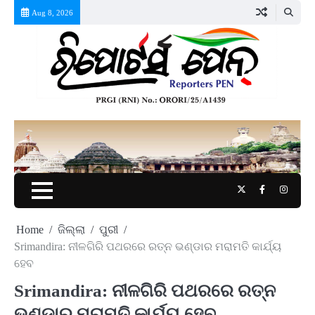
Skip
Aug 8, 2026
to
content
Twitter
Facebook
Instag
Home
ଜିଲ୍ଲା
ପୁରୀ
Srimandira: ନୀଳଗିରି ପଥରରେ ରତ୍ନ ଭଣ୍ଡାର ମରାମତି କାର୍ଯ୍ୟ
ହେବ
Srimandira: ନୀଳଗିରି ପଥରରେ ରତ୍ନ
ଭଣ୍ଡାର ମରାମତି କାର୍ଯ୍ୟ ହେବ