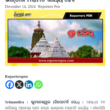
December 14, 2024
Reporters Pen
Reporterspen
Srimandira : ଭୁବନେଶ୍ୱର (ରିପୋଟର୍ସ ପେନ୍‌) :
ଆସନ୍ତା ୧୭
ତାରିଖରୁ ଆରମ୍ଭ ହେବ ରତ୍ନ ଭଣ୍ଡାର ମରାମତି କାର୍ଯ୍ୟ । ନୀଳଗିରି