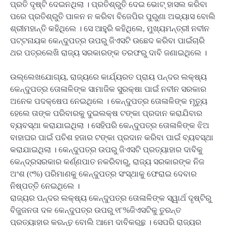
ପ୍ରତି ଦୃଷ୍ଟି ଦେଇନଥିଲା । ପ୍ରତିଶ୍ରୁତି ଦେଇ ଭୋଟ୍‌ ହାସଲ କରିବା
ପରେ ପ୍ରତିଶ୍ରୁତି ପାଳନ ନ କରିବା ବିଜେପିର ପୁରୁଣା ଅଭ୍ୟାସ ବୋଲି
ଶ୍ରୀମହାନ୍ତି କହିଥିଲେ । ସେ ଆହୁରି କହିଥିଲେ, ମୁଖ୍ୟମନ୍ତ୍ରୀ ନବୀନ
ପଟ୍ଟନାୟକ କେନ୍ଦୁପତ୍ର ଉପରୁ ଜିଏସଟି ଉଛେଦ କରିବା ପାଇଁଚାରି
ଥର ପତ୍ରଲେଖି ରାଜ୍ୟ ସରକାରଙ୍କ ତରଫରୁ ଦାବି ଜଣାଇଥିଲେ ।
ଉଲ୍ଲେଖଯୋଗ୍ୟ, ରାଜ୍ୟରେ କାର୍ଯ୍ୟରତ ପ୍ରାୟ ପନ୍ଦର ଲକ୍ଷ୍ୟ
କେନ୍ଦୁପତ୍ର ତୋଳାଳିଙ୍କ ସାମାଜିକ ସୁରକ୍ଷା ପାଇଁ ନବୀନ ସରକାର
ଅନେକ ପଦକ୍ଷେପ ନେଇଥିଲେ । କେନ୍ଦୁପତ୍ର ତୋଳାଳିଙ୍କ ମୃତ୍ୟୁ
ହେଲେ ତାଙ୍କ ପରିବାରକୁ ଦୁଇଲକ୍ଷ ଟଙ୍କା ପ୍ରଦାନ କରାଯିବାର
ବ୍ୟବସ୍ଥା କରାଯାଇଥିଲା । ସେହିପରି କେନ୍ଦୁପତ୍ର ତୋଳାଳିଙ୍କ ଝିଅ
ବାହାଘର ପାଇଁ ପଚିଶ ହଜାର ଟଙ୍କା ପ୍ରଦାନ କରିବା ପାଇଁ ବ୍ୟବସ୍ଥା
କରାଯାଇଥିଲା । କେନ୍ଦୁପତ୍ର ଉପରୁ ଜିଏସଟି ପ୍ରତ୍ୟାହାର ଦାବିକୁ
କେନ୍ଦ୍ରସରକାର କର୍ଣ୍ଣପାତ ନକରିବାରୁ, ରାଜ୍ୟ ସରକାରଙ୍କ ନିଜ
ଅଂଶ (୯%) ପରିମାଣକୁ କେନ୍ଦୁପତ୍ର ସଂସ୍ଥାକୁ ଫେରାଇ ଦେବାର
ନିଷ୍ପତ୍ତି ନେଇଥିଲେ ।
ରାଜ୍ୟର ପନ୍ଦର ଲକ୍ଷ୍ୟ କେନ୍ଦୁପତ୍ର ତୋଳାଳିଙ୍କ ସ୍ୱାର୍ଥ ଦୃଷ୍ଟିରୁ
ବିଜୁଜନତା ଦଳ କେନ୍ଦୁପତ୍ର ଉପରୁ ୧୮%ଜିଏସଟିକୁ ତୁରନ୍ତ
ପ୍ରତ୍ୟାହାର କରନ୍ତୁ ବୋଲି ଆମେ ଦାବିକରୁଛୁ । ସେପରି ରାଜ୍ୟର