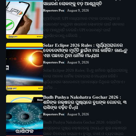
ସାଧାରଣ ଲୋକଙ୍କୁ ବଡ଼ ଆଶ୍ୱସ୍ତି
Reporters Pen
August 9, 2026
ନୂଆଦିଲ୍ଲୀ: UPI ମାଧ୍ୟମରେ ଟଙ୍କା ପଠାଉଥିବା ଓ
ପେମେଣ୍ଟ କରୁଥିବା ସାଧାରଣ ଲୋକଙ୍କ ପାଇଁ ସରକାର
ବଡ଼ ଆଶ୍ୱସ୍ତି ଦେଇଛି। UPI ପେମେଣ୍ଟ ପାଇଁ
ୟୁଜର୍ସଙ୍କଠାରୁ କୌଣସି…
Solar Eclipse 2026 Rules : ସୂର୍ଯ୍ୟପରାଗରେ
ଦେବଦେବୀଙ୍କ ମୂର୍ତ୍ତି ଛୁଇଁବା ମନା କାହିଁକି? ଜାଣନ୍ତୁ
ଏହା ପଛରେ ଥିବା ଧାର୍ମିକ ମାନ୍ୟତା
Reporters Pen
August 9, 2026
Solar Eclipse 2026 Rules: ହିନ୍ଦୁ ଧର୍ମରେ ସୂର୍ଯ୍ୟପରାଗକୁ
ନେଇ ଅନେକ ଧାର୍ମିକ ପରମ୍ପରା ଓ ମାନ୍ୟତା ରହିଛି।
ସୂର୍ଯ୍ୟପରାଗ ସାଧାରଣତଃ ଅମାବାସ୍ୟା ତିଥିରେ ଘଟିଥାଏ।
ଧାର୍ମିକ…
Budh Pushya Nakshatra Gochar 2026 :
ଶନିଙ୍କ ନକ୍ଷତ୍ର ପୁଷ୍ୟରେ ବୁଧଙ୍କ ଗୋଚର, ୩
ରାଶିଙ୍କ ବଢ଼ିବ ଚିନ୍ତା
Reporters Pen
August 9, 2026
Budh Pushya Nakshatra Gochar 2026: ଜ୍ୟୋତିଷ
ଶାସ୍ତ୍ରରେ ପୁଷ୍ୟ ନକ୍ଷତ୍ରକୁ ଅତ୍ୟନ୍ତ ଶୁଭ ନକ୍ଷତ୍ର
ଭାବେ ବିବେଚନା କରାଯାଏ। ବୁଦ୍ଧି, ବାଣୀ ଓ ବ୍ୟବସାୟର