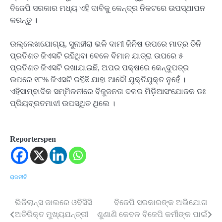
ବିଜେପି ସରକାର ମଧ୍ୟ ଏହି ଦାବିକୁ କେନ୍ଦ୍ର ନିକଟରେ ଉପସ୍ଥାପନ
କରନ୍ତୁ ।
ଉଲ୍ଲେଖଯୋଗ୍ୟ, ସୁନାହୀରା ଭଳି ଦାମୀ ଜିନିଷ ଉପରେ ମାତ୍ର ତିନି
ପ୍ରତିଶତ ଜିଏସଟି ରହିଥିବା ବେଳେ ବିମାନ ଯାତ୍ରା ଉପରେ ୫
ପ୍ରତିଶତ ଜିଏସଟି ରଖାଯାଇଛି, ଅପର ପକ୍ଷରେ କେନ୍ଦୁପତ୍ର
ଉପରେ ୧୮% ଜିଏସଟି ରହିଛି ଯାହା ଆଦୌ ଯୁକ୍ତିଯୁକ୍ତ ନୁହେଁ ।
ଏହିସାମ୍ବାଦିକ ସମ୍ମିଳନୀରେ ବିଜୁଜନତା ଦଳର ମିଡ଼ିଆସଂଯୋଜକ ଡଃ
ପ୍ରିୟବ୍ରତମାଝୀ ଉପସ୍ଥିତ ଥିଲେ ।
Reporterspen
ରାଜନୀତି
ଭିଜିଲାନ୍ସ ଜାଲରେ ଓବିସିସି
ବିଜେପି ସରକାରଙ୍କ ଅଭିଯୋଗ
Post
ଅତିରିକ୍ତ ମୁଖ୍ୟଯନ୍ତ୍ରୀ
ଶୁଣାଣି କେବଳ ବିଜେପି କର୍ମୀଙ୍କ ପାଇଁ