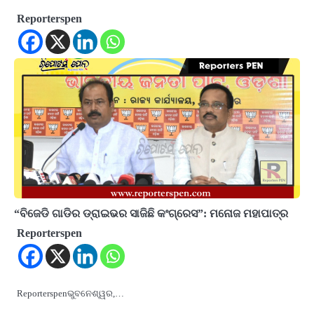
Reporterspen
“ବିଜେଡି ଗାଡିର ଡ୍ରାଇଭର ସାଜିଛି କଂଗ୍ରେସ”: ମନୋଜ ମହାପାତ୍ର
Reporterspen
Reporterspenଭୁବନେଶ୍ୱର,…