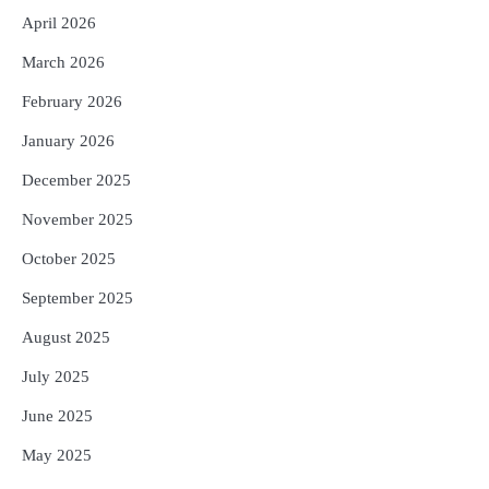
ଅର୍ଥ, ଖୋଲିପାରେ ବନ୍ଦ ଭାଗ୍ୟର ତାଲା!
Reporters Pen
April 2026
5
ଓଡିଶାକୁ ଆସିଲା ୬୬ ହଜାର ୩୯୨ କୋଟିର
March 2026
ନିବେଶ ପ୍ରସ୍ତାବ, ୫୪ ହଜାରରୁ ଅଧିକ ନିଯୁକ୍ତି
ସୁଯୋଗ ସୃଷ୍ଟି
February 2026
Reporters Pen
January 2026
December 2025
November 2025
October 2025
September 2025
August 2025
July 2025
June 2025
May 2025