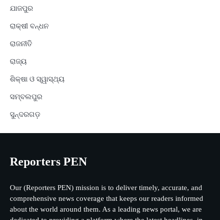
ଯାଜପୁର
ରାକ୍ଷୀ ବନ୍ଧନ
ରାଜନୀତି
ରାଜ୍ୟ
ଶିକ୍ଷା ଓ ସ୍ୱାସ୍ଥ୍ୟ
ସମ୍ବଲପୁର
ସୁନ୍ଦରଗଡ଼
Reporters PEN
Our (Reporters PEN) mission is to deliver timely, accurate, and
comprehensive news coverage that keeps our readers informed
about the world around them. As a leading news portal, we are
dedicated to providing a platform where the latest headlines, in-