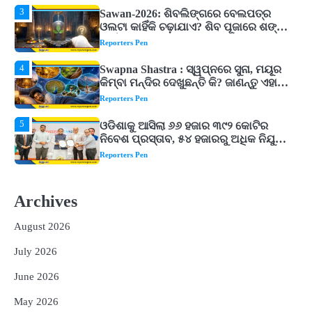
4
Swapna Shastra : ସ୍ୱପ୍ନରେ ସୁନା, ମୟୂର
କିମ୍ବା ମନ୍ଦିର ଦେଖୁଛନ୍ତି କି? ଜାଣନ୍ତୁ ଏହାର
ଅର୍ଥ, ଖୋଲିପାରେ ବନ୍ଦ ଭାଗ୍ୟର ତାଲା!
Reporters Pen
5
ଓଡିଶାକୁ ଆସିଲା ୬୬ ହଜାର ୩୯୨ କୋଟିର
ନିବେଶ ପ୍ରସ୍ତାବ, ୫୪ ହଜାରରୁ ଅଧିକ ନିଯୁକ୍ତି
ସୁଯୋଗ ସୃଷ୍ଟି
Reporters Pen
1
Solar Eclipse 2026 Rules : ସୂର୍ଯ୍ୟପରାଗରେ
ଦେବଦେବୀଙ୍କ ମୂର୍ତ୍ତି ଛୁଇଁବା ମନା କାହିଁକି?
ଜାଣନ୍ତୁ ଏହା ପଛରେ ଥିବା ଧାର୍ମିକ ମାନ୍ୟତା
Reporters Pen
2
Budh Pushya Nakshatra Gochar 2026 :
ଶନିଙ୍କ ନକ୍ଷତ୍ର ପୁଷ୍ୟରେ ବୁଧଙ୍କ ଗୋଚର,
Archives
୩ ରାଶିଙ୍କ ବଢ଼ିବ ଚିନ୍ତା
Reporters Pen
August 2026
3
Sawan-2026: ଶିବଲିଙ୍ଗରେ ବେଲପତ୍ର
ଓଲଟା କାହିଁକି ଚଢ଼ାଯାଏ? ଶିବ ପୂଜାରେ ଶଙ୍ଖ
July 2026
କାହିଁକି ବାଜେ ନାହିଁ, ଜାଣନ୍ତୁ ଧାର୍ମିକ ମାନ୍ୟତା
Reporters Pen
June 2026
4
Swapna Shastra : ସ୍ୱପ୍ନରେ ସୁନା, ମୟୂର
May 2026
କିମ୍ବା ମନ୍ଦିର ଦେଖୁଛନ୍ତି କି? ଜାଣନ୍ତୁ ଏହାର