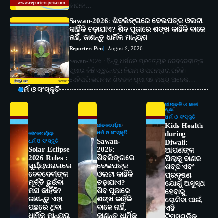
କାରକ…
Sawan-2026: ଶିବଲିଙ୍ଗରେ ବେଲପତ୍ର ଓଲଟା
କାହିଁକି ଚଢ଼ାଯାଏ? ଶିବ ପୂଜାରେ ଶଙ୍ଖ କାହିଁକି ବାଜେ
ନାହିଁ, ଜାଣନ୍ତୁ ଧାର୍ମିକ ମାନ୍ୟତା
Reporters Pen
August 9, 2026
Sawan-2026 : ହିନ୍ଦୁ ଧର୍ମରେ ପ୍ରତ୍ୟେକ ଦେବଦେବୀଙ୍କ
ପୂଜାର କିଛି ସ୍ୱତନ୍ତ୍ର ନିୟମ ଓ ପରମ୍ପରା ରହିଛି।
ସେହିପରି ଭଗବାନ ଶିବଙ୍କ ପୂଜା ସହ ମଧ୍ୟ ଅନେକ…
ଧର୍ମ ଓ ସଂସ୍କୃତି
ଦୀପାବଳି ଓ କାଳୀ
ପୂଜା
ଧର୍ମ ଓ ସଂସ୍କୃତି
Kids Health
ଜୀବନଚର୍ଯ୍ୟା
ଧର୍ମ ଓ ସଂସ୍କୃତି
during
ଜୀବନଚର୍ଯ୍ୟା
Sawan-
ଧର୍ମ ଓ ସଂସ୍କୃତି
Diwali:
Solar Eclipse
2026:
ଆପଣଙ୍କ
2026 Rules :
ଶିବଲିଙ୍ଗରେ
ପିଲାକୁ ବାଣର
ସୂର୍ଯ୍ୟପରାଗରେ
ବେଲପତ୍ର
ଶବ୍ଦ ଏବଂ
ଦେବଦେବୀଙ୍କ
ଓଲଟା କାହିଁକି
ପ୍ରଦୂଷଣ
ମୂର୍ତ୍ତି ଛୁଇଁବା
ଚଢ଼ାଯାଏ?
ଯୋଗୁଁ ଅସୁସ୍ଥ
ମନା କାହିଁକି?
ଶିବ ପୂଜାରେ
ହେବାରୁ
ଜାଣନ୍ତୁ ଏହା
ଶଙ୍ଖ କାହିଁକି
ରୋକିବା ପାଇଁ,
ପଛରେ ଥିବା
ବାଜେ ନାହିଁ,
2
ଏହି
ସୋଆର ୨୦ତମ ପ୍ରତିଷ୍ଠା ଦିବସରେ
ଧାର୍ମିକ ମାନ୍ୟତା
ଜାଣନ୍ତୁ ଧାର୍ମିକ
ଟିପ୍ସଗୁଡ଼ିକୁ