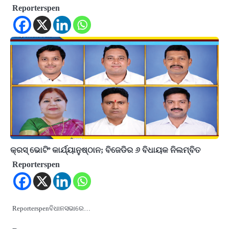
Reporterspen
କ୍ରସ୍‌ ଭୋଟିଂ କାର୍ଯ୍ୟାନୁଷ୍ଠାନ; ବିଜେଡିର ୬ ବିଧାୟକ ନିଲମ୍ବିତ
Reporterspen
Reporterspenବିଧାନସଭାରେ…