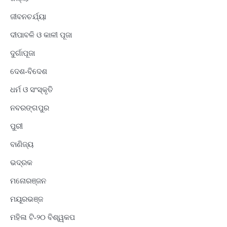
ଜୀବନଚର୍ଯ୍ୟା
ଦୀପାବଳି ଓ କାଳୀ ପୂଜା
ଦୁର୍ଗାପୂଜା
ଦେଶ-ବିଦେଶ
ଧର୍ମ ଓ ସଂସ୍କୃତି
ନବରଙ୍ଗପୁର
ପୁରୀ
ବାଣିଜ୍ୟ
ଭଦ୍ରକ
ମନୋରଞ୍ଜନ
ମୟୂରଭଞ୍ଜ
ମହିଳା ଟି-୨୦ ବିଶ୍ୱକପ