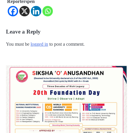
Reporterspen
Leave a Reply
You must be
logged in
to post a comment.
2
Budh Pushya Nakshatra Gochar 2026 :
ଶନିଙ୍କ ନକ୍ଷତ୍ର ପୁଷ୍ୟରେ ବୁଧଙ୍କ ଗୋଚର,
୩ ରାଶିଙ୍କ ବଢ଼ିବ ଚିନ୍ତା
Reporters Pen
3
Sawan-2026: ଶିବଲିଙ୍ଗରେ ବେଲପତ୍ର