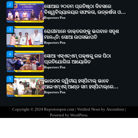
3
ରୋଗୀମାନେ ଡାକ୍ତରଙ୍କୁ ଭଗବାନ ସଦୃଶ
ମାନନ୍ତି: ସୋଆ ଉପସଭାପତି
Reporters Pen
4
ସୋଆ ଏସ୍‌ଏଚ୍‌ଏମ୍ ପକ୍ଷରୁ ରଜ ପିଠା
ପ୍ରତିଯୋଗିତା ଆୟୋଜିତ
Reporters Pen
5
ଭାରତର ଦ୍ୱିତୀୟ ହସ୍ପିଟାଲ୍ ଭାବେ
ଆଇଏମ୍‌ଏସ୍ ଆଣ୍ଡ ସମ ହସ୍ପିଟାଲ୍‌ରେ
ଅତ୍ୟାଧୁନିକ ଡିଜିସ୍କାନର ସ୍ଥାପନ
Reporters Pen
1
ସୋଆ ପକ୍ଷରୁ ରାୱେ କାର୍ଯ୍ୟକ୍ରମ ଅଧୀନରେ
୧୧ଟି ଗ୍ରାମରେ ୧୬ଟି କୃଷକ ପ୍ରଶିକ୍ଷଣ
କାର୍ଯ୍ୟକ୍ରମ ଆୟୋଜିତ
Reporters Pen
2
ସୋଆର ୨୦ତମ ପ୍ରତିଷ୍ଠା ଦିବସରେ
Copyright © 2024 Reporterspen.com | Verified News by
Ascendoor
|
ବିଶ୍ୱବିଦ୍ୟାଳୟର ସଫଳତା, ଉତ୍କର୍ଷତା ଓ
Powered by
WordPress
.
ଅଗ୍ରଗତିର ସ୍ମୃତିଚାରଣ
Reporters Pen
3
ରୋଗୀମାନେ ଡାକ୍ତରଙ୍କୁ ଭଗବାନ ସଦୃଶ
ମାନନ୍ତି: ସୋଆ ଉପସଭାପତି