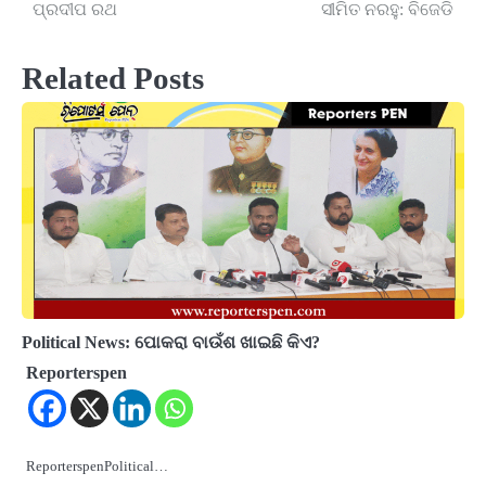
navigation
ପ୍ରଦୀପ ରଥ
ସୀମିତ ନରହୁ: ବିଜେଡି
Related Posts
Political News: ପୋକରା ବାଉଁଶ ଖାଇଛି କିଏ?
Reporterspen
ReporterspenPolitical…