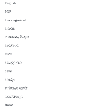
English
PDF
Uncategorized
ଅପରାଧ
ଅପରେସନ୍ ସିନ୍ଦୁର
ଆଇପିଏଲ
କଟକ
କେନ୍ଦ୍ରାପଡ଼ା
ଖେଳ
ଖୋର୍ଦ୍ଧା
ଚାଂପିଅନ୍ସ ଟ୍ରଫି
ଜଗତସିଂହପୁର
ଜିଲ୍ଲା