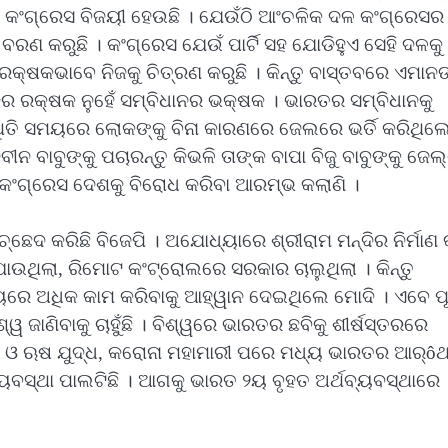
ଂଗ୍ରେସ ବିଜୟୀ ହେଉଛି । ଯେଉଁଠି ଆଂଚଳିକ ଦଳ କଂଗ୍ରେସର
ଣ କରୁଛି । କଂଗ୍ରେସ ଯେଉଁ ପାର୍ଟି ସହ ଯୋଡିହୁଏ ସେହି ଦଳକୁ
ରକ୍ଷକଭାବେ ନିଜକୁ ଚିତ୍ରଣ କରୁଛି । କିନ୍ତୁ ବାସ୍ତବରେ ଏମାନ
ନର ରକ୍ଷକ ନୁହେଁ ସମ୍ବିଧାନର ଭକ୍ଷକ । ଭାରତର ସମ୍ବିଧାନକୁ
ତି ସମୟରେ ଲୋକଙ୍କୁ ବିନା କାରଣରେ ଜେଲରେ ଭର୍ତି କରିଥିଲେ
ୀନ ବାବୁଙ୍କୁ ପଚାରନ୍ତୁ କିଭଳି ତାଙ୍କ ବାପା ବିଜୁ ବାବୁଙ୍କୁ ଜେଲ୍
ବେ କଂଗ୍ରେସ ଦେଶକୁ ବିରୋଧ କରିବା ଆରମ୍ଭ କଲାଣି ।
ଛେଦ କରିଛି ବିଜେପି । ଅଯୋଧ୍ୟାରେ ଶ୍ରୀରାମ ମନ୍ଦିର ନିର୍ମାଣ 
ାଯାଉଥିଲା, ରିମୋଟ କଂଟ୍ରୋଲରେ ସରକାର ଚାଲୁଥିଲା । କିନ୍ତୁ
ରେ ଅଧିକ କାମ କରିବାକୁ ଆହ୍ୱାନ ଦେଇଥିଲେ ମୋଦି । ଏବେ ପୂ
୍ୱ ଜାଣିବାକୁ ଚାହୁଁଛି । ବିଶ୍ୱରେ ଭାରତର ଛବିକୁ ଶୀର୍ଷସ୍ତରରେ
ରେନ ଓ ଋଷ ଯୁଦ୍ଧ, କରୋନା ମହାମାରୀ ପରେ ମଧ୍ୟ ଭାରତର ଆର୍ô
ଥବ୍ୟବସ୍ଥା ପାଲଟିଛି । ଆଗକୁ ଭାରତ ୨ୟ ବୃହତ ଅର୍ଥବ୍ୟବସ୍ଥାରେ