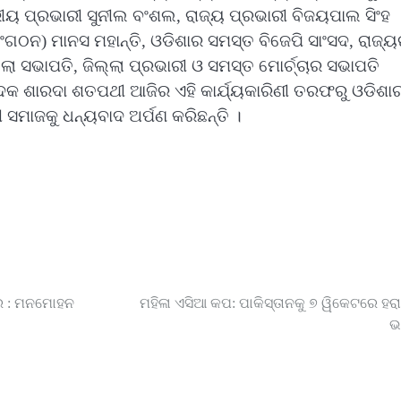
ୀୟ ପ୍ରଭାରୀ ସୁନୀଲ ବଂଶଲ, ରାଜ୍ୟ ପ୍ରଭାରୀ ବିଜୟପାଲ ସିଂହ
ଗଠନ) ମାନସ ମହାନ୍ତି, ଓଡିଶାର ସମସ୍ତ ବିଜେପି ସାଂସଦ, ରାଜ୍
୍ଲା ସଭାପତି, ଜିଲ୍ଲା ପ୍ରଭାରୀ ଓ ସମସ୍ତ ମୋର୍ଚ୍ଚାର ସଭାପତି
ଦକ ଶାରଦା ଶତପଥୀ ଆଜିର ଏହି କାର୍ଯ୍ୟକାରିଣୀ ତରଫରୁ ଓଡିଶା
ୀ ସମାଜକୁ ଧନ୍ୟବାଦ ଅର୍ପଣ କରିଛନ୍ତି ।
ାର : ମନମୋହନ
ମହିଳା ଏସିଆ କପ: ପାକିସ୍ତାନକୁ ୭ ୱିକେଟରେ ହର
ଭ