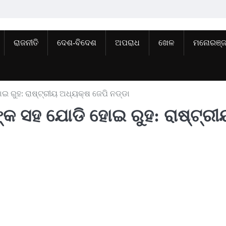
ରାଜନୀତି
ଦେଶ-ବିଦେଶ
ଅପରାଧ
ଖେଳ
ମନୋରଞ୍
 ରୁହ: ରାଷ୍ଟ୍ରୀୟ ଅଧ୍ୟକ୍ଷ ଜେପି ନଡ୍ଡା
କ ସହ ଯୋଡି ହୋଇ ରୁହ: ରାଷ୍ଟ୍ରୀ