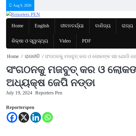
Skip
Aug 9, 2026
to
content
Home
English
ଜୀବନଚର୍ଯ୍ୟା
ବାଣିଜ୍ୟ
ରାଜ୍ୟ
ଶିକ୍ଷା ଓ ସ୍ୱାସ୍ଥ୍ୟ
Video
PDF
Home
ରାଜନୀତି
ସଂଗଠନକୁ ମଜବୁତ୍ କର ଓ ଲୋକଙ୍କ ସହ ଯୋଡି ହୋଇ
ସଂଗଠନକୁ ମଜବୁତ୍ କର ଓ ଲୋକଙ୍
ଅଧ୍ୟକ୍ଷ ଜେପି ନଡ୍ଡା
July 19, 2024
Reporters Pen
Reporterspen