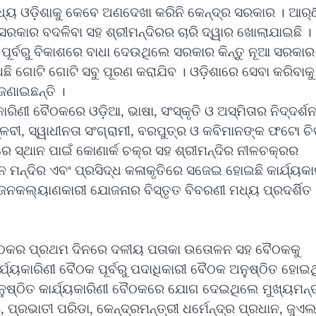
ୁ ମଧ୍ୟ ଓଡ଼ିଶାକୁ କେବେ ଅଣଦେଖା କରିନି କେନ୍ଦ୍ର ସରକାର । ଆର
 । ସରକାର ବଦଳିବା ସହ ଶ୍ରୀମନ୍ଦିରର ଚାରି ଦ୍ୱାର ଖୋଲାଯାଇଛି ।
। ପୂର୍ବରୁ ବିକାଶରେ ବାଧା ଦେଉଥିଲେ ସରକାର କିନ୍ତୁ ନୂଆ ସରକାର
ଅଛି ଗୋଟି ଗୋଟି ସବୁ ପୂରଣ କରାଯିବ । ଓଡ଼ିଶାରେ ସେବା କରିବାକୁ
ଜଣାଇଛନ୍ତି ।
ାରିଣୀ ବୈଠକରେ ଓଡ଼ିଆ, ଭାଷା, ସଂସ୍କୃତି ଓ ଅସ୍ମିତାର ନିଦ୍ଦର୍ଶ
ିପ୍ଳବୀ, ସ୍ୱାଧୀନତା ସଂଗ୍ରାମୀ, ବରପୁତ୍ର ଓ କବିମାନଙ୍କ ଫଟୋ ଚି
ଚରେ ସ୍ଥାନ ପାଇଁ କୋଣାର୍କ ଚକ୍ର ସହ ଶ୍ରୀମନ୍ଦିର ନୀଳଚକ୍ରର
 ମନ୍ଦିର ଏବଂ ପ୍ରସିଦ୍ଧ କଳାକୃତିରେ ସଜେଇ ହୋଇଛି କାର୍ଯ୍ୟକା
ଜନକଲ୍ୟାଣକାରୀ ଯୋଜନାର ବିସ୍ତୃତ ବିବରଣୀ ମଧ୍ୟ ପ୍ରଦର୍ଶିତ
ଣୀ ବୈଠକର ପ୍ରଥମ ଦିନରେ ଦଳୀୟ ପତାକା ଉତୋଳନ ସହ ବୈଠକକୁ
ର୍ଯ୍ୟକାରିଣୀ ବୈଠକ ପୂର୍ବରୁ ପଦାଧିକାରୀ ବୈଠକ ଅନୁଷ୍ଠିତ ହୋଇଥ
ଷ୍ଠିତ କାର୍ଯ୍ୟକାରିଣୀ ବୈଠକରେ ଯୋଗ ଦେଇଥିଲେ ମୁଖ୍ୟମନ୍ତ
ପ୍ରଭାତୀ ପରିଡା, କେନ୍ଦ୍ରମନ୍ତ୍ରୀ ଧର୍ମେନ୍ଦ୍ର ପ୍ରଧାନ, ଜୁଏ