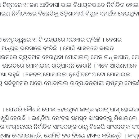
 ଚିହ୍ନରେ ୧୮ଜଣ ଆଦିବାସୀ ଭାଇ ବିଧାୟକଭାବେ ନିର୍ବାଚିତ ହୋଇଛ
ଣ ନିର୍ବାଚନରେ ବିଜେପିକୁ ଓଡ଼ିଶାବାସୀ ବିପୁଳ ସମର୍ଥନ ଦେଇଥିବା
ିଏ ନେତୃତ୍ୱରେ ୧୮ଟି ରାଜ୍ୟରେ ସରକାର ଚାଲିଛି । ଦେଶର
ସ ଅନ୍ୟର ଭରସାରେ ବଂଚିଛି । ମୋଦି ଶାସନରେ ଭାରତ
ରୁ ଭାରତରେ ବ୍ୟବହାର ହେଉଥିବା ମୋବାଇଲ୍ ମେଡ ଇନ୍ ଜାପାନ, ମ
ିନ୍ତୁ ଭାରତରେ ମୋବାଇଲ ଉତ୍ପାଦନ ହେଉଛି । ଏବେ ଆପଣମାନେ
ଲେଖା ରହୁଛି । କେବଳ ମୋବାଇଲ ନୁହେଁ ବରଂ ଅଟୋ ମୋବାଇଲ
ୟ ସର୍ବବୃହତର ଅଟୋ ମୋବାଇଲ ଉତ୍ପାଦନକାରୀ ରାଷ୍ଟ୍ର ହୋଇଛ
ଛି । ଯେପରି କୌଣସି ଫେଲ ହେଉଥିବା ଛାତ୍ର ହଠାତ୍ ପାସ୍ ହୋଇ
ି ଖୁସି ହେଉଛି । ଇଣ୍ଡିଆ ମେଂଟର ସମସ୍ତ ସାଂସଦଙ୍କୁ ମିଶାଇଲେ
 କଂଗ୍ରେସର ନିର୍ବାଚିତ ସାଂସଦଙ୍କ ଠାରୁ ବିଜେପି ସାଂସଦଙ୍କ ସଂ
୍ସାହ ଦେଖାଉଛନ୍ତି, ଯେମିତି ବଡ ବିଜୟ ହାସଲ କରିଛନ୍ତି । କଂଗ