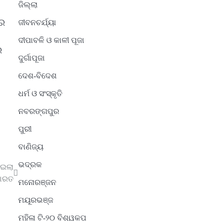
ଜିଲ୍ଲା
ୟର
ଜୀବନଚର୍ଯ୍ୟା
ଦୀପାବଳି ଓ କାଳୀ ପୂଜା
ର
ଦୁର୍ଗାପୂଜା
ଦେଶ-ବିଦେଶ
ଧର୍ମ ଓ ସଂସ୍କୃତି
ନବରଙ୍ଗପୁର
ପୁରୀ
ବାଣିଜ୍ୟ
ଭଦ୍ରକ
ାଇଲା
ାରତ
ମନୋରଞ୍ଜନ
ମୟୂରଭଞ୍ଜ
ମହିଳା ଟି-୨୦ ବିଶ୍ୱକପ