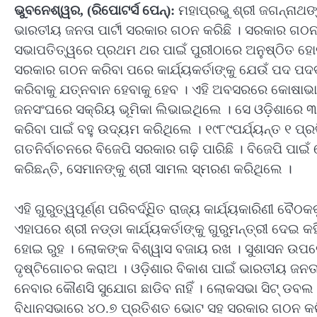
ଭୁବନେଶ୍ୱର, (ରିପୋଟର୍ସ ପେନ୍‌):
ମହାପ୍ରଭୁ ଶ୍ରୀ ଜଗନ୍ନାଥ
ଭାରତୀୟ ଜନତା ପାର୍ଟୀ ସରକାର ଗଠନ କରିଛି । ସରକାର ଗଠ
ସଭାପତିତ୍ୱରେ ପ୍ରଥମ ଥର ପାଇଁ ପୁରୀଠାରେ ଅନୁଷ୍ଠିତ ହୋଇଥି
ସରକାର ଗଠନ କରିବା ପରେ କାର୍ଯ୍ୟକର୍ତାଙ୍କୁ ଯେଉଁ ପଦ ପଦବୀ 
କରିବାକୁ ଯତ୍ନବାନ ହେବାକୁ ହେବ । ଏହି ଅବସରରେ କୋଷାଭ
ଜନସଂଘରେ ସକ୍ରିୟ ଭୂମିକା ଲିଭାଇଥିଲେ । ସେ ଓଡ଼ିଶାରେ ୩୭ବ
କରିବା ପାଇଁ ବହୁ ଉଦ୍ୟମ କରିଥିଲେ । ୧୯୮୯ପର୍ଯ୍ୟନ୍ତ ୧ ପ୍
ଗତନିର୍ବାଚନରେ ବିଜେପି ସରକାର ଗଢ଼ି ପାରିଛି । ବିଜେପି ପ
କରିଛନ୍ତି, ସେମାନଙ୍କୁ ଶ୍ରୀ ସାମଲ ସ୍ମରଣ କରିଥିଲେ ।
ଏହି ଗୁରୁତ୍ୱପୂର୍ଣ୍ଣ ପରିବର୍ଦ୍ଧିିତ ରାଜ୍ୟ କାର୍ଯ୍ୟକାରିଣୀ ବ
ଏହାପରେ ଶ୍ରୀ ନଡ୍ଡା କାର୍ଯ୍ୟକର୍ତାଙ୍କୁ ଗୁରୁମନ୍ତ୍ରୀ ଦେଇ
ହୋଇ ରୁହ । ଲୋକଙ୍କ ବିଶ୍ୱାସ ବଜାୟ ରଖ । ସୁଶାସନ ଉପର
ଦୃଷ୍ଟିଗୋଚର କରାଅ । ଓଡ଼ିଶାର ବିକାଶ ପାଇଁ ଭାରତୀୟ ଜନତା 
ନେବାର କୌଣସି ସୁଯୋଗ ଛାଡିବ ନାହିଁ । ଲୋକସଭା ସିଟ୍ ଡବଲ 
ବିଧାନସଭାରେ ୪୦.୭ ପ୍ରତିଶତ ଭୋଟ ସହ ସରକାର ଗଠନ କରିବା