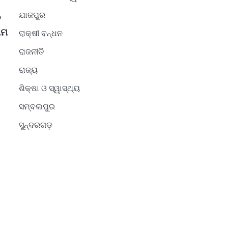
ଯାଜପୁର
ତ
ାମ
ରାକ୍ଷୀ ବନ୍ଧନ
ରାଜନୀତି
ରାଜ୍ୟ
ଶିକ୍ଷା ଓ ସ୍ୱାସ୍ଥ୍ୟ
ସମ୍ବଲପୁର
ସୁନ୍ଦରଗଡ଼