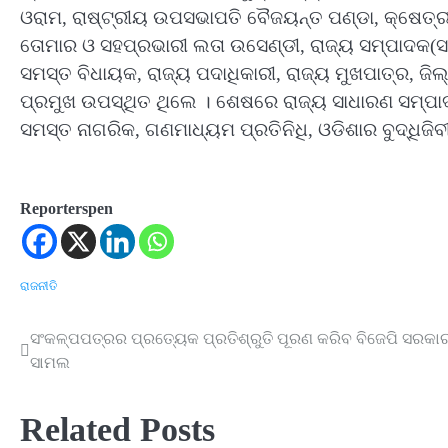
ଓରାମ, ରାଷ୍ଟ୍ରୀୟ ଉପସଭାପତି ବୈଜୟନ୍ତ ପଣ୍ଡା, କ୍ଷେତ୍ର
ତୋମାର ଓ ସହପ୍ରଭାରୀ ଲତା ଉସେଣ୍ଡୀ, ରାଜ୍ୟ ସମ୍ପାଦକ(ସଂ
ସମସ୍ତ ବିଧାୟକ, ରାଜ୍ୟ ପଦାଧିକାରୀ, ରାଜ୍ୟ ମୁଖପାତ୍ର, ଜିଲ
ପ୍ରମୁଖ ଉପସ୍ଥିତ ଥିଲେ । ଶେଷରେ ରାଜ୍ୟ ସାଧାରଣ ସମ୍ପା
ସମସ୍ତ ନାଗରିକ, ଗଣମାଧ୍ୟମ ପ୍ରତିନିଧି, ଓଡିଶାର ବୁଦ୍ଧିଜିବ
Reporterspen
ରାଜନୀତି
ସଂକଳ୍ପପତ୍ରର ପ୍ରତ୍ୟେକ ପ୍ରତିଶ୍ରୁତି ପୂରଣ କରିବ ବିଜେପି ସରକ
Post
ସାମଲ
navigation
Related Posts