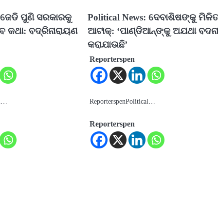
ିଜେଡି ପୁଣି ସରକାରକୁ
Political News: ଦେବାଶିଷଙ୍କୁ ମିଳି
ବ କଥା: ବଦ୍ରିନାରାୟଣ
ଆଟାକ୍‌: ‘ପାଣ୍ଡିଆନ୍‌ଙ୍କୁ ଅଯଥା ବଦନ
କରାଯାଉଛି’
Reporterspen
al…
ReporterspenPolitical…
Reporterspen