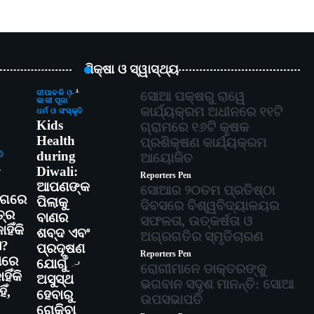
ଶିକ୍ଷା ଓ ସ୍ୱାସ୍ଥ୍ୟ
1
ଦୀପାବଳି ଓ
ସୋଆ ପକ୍ଷରୁ ରାୱେ
କାଳୀ ପୂଜା
କାର୍ଯ୍ୟକ୍ରମ ଅଧୀନରେ ୧୧ଟି
ଧର୍ମ ଓ ସଂସ୍କୃତି
Kids
ଗ୍ରାମରେ ୧୬ଟି କୃଷକ
Health
ପ୍ରଶିକ୍ଷଣ କାର୍ଯ୍ୟକ୍ରମ
during
ତି
ଆୟୋଜିତ
-
Diwali:
Reporters Pen
2
ଆପଣଙ୍କ
ସୋଆର ୨୦ତମ ପ୍ରତିଷ୍ଠା
୍ଗରେ
ପିଲାକୁ
ଦିବସରେ ବିଶ୍ୱବିଦ୍ୟାଳୟର
୍ର
ବାଣର
ସଫଳତା, ଉତ୍କର୍ଷତା ଓ
ହିଁକି
ଶବ୍ଦ ଏବଂ
ଅଗ୍ରଗତିର ସ୍ମୃତିଚାରଣ
ଏ?
ପ୍ରଦୂଷଣ
Reporters Pen
ାରେ
3
ଯୋଗୁଁ
ରୋଗୀମାନେ ଡାକ୍ତରଙ୍କୁ
ିଁକି
ଅସୁସ୍ଥ
ଭଗବାନ ସଦୃଶ ମାନନ୍ତି: ସୋଆ
ିଁ,
ହେବାରୁ
ଉପସଭାପତି
ରୋକିବା