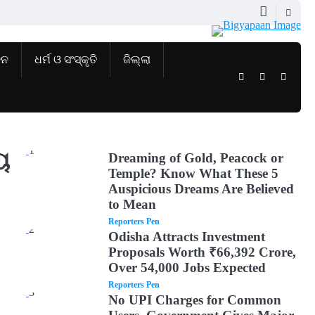
ଜନ
ଧର୍ମ ଓ ସଂସ୍କୃତି
ଜିଲ୍ଲା
Twitter
Facebook
Instag
1
ୟ
Dreaming of Gold, Peacock or
Temple? Know What These 5
Auspicious Dreams Are Believed
to Mean
Reporters Pen
2
Odisha Attracts Investment
Proposals Worth ₹66,392 Crore,
Over 54,000 Jobs Expected
Reporters Pen
3
No UPI Charges for Common