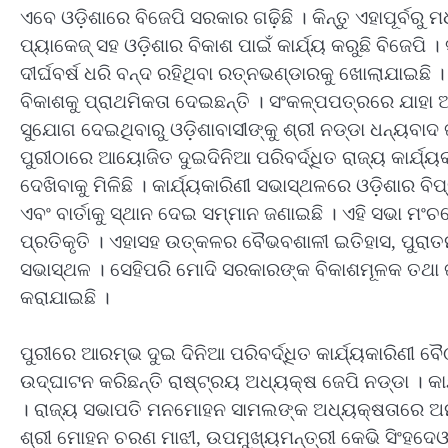
ଏବେ ଓଡ଼ିଶାରେ ବିଜେପି ସରକାର ଗଢ଼ିଛି । କିନ୍ତୁ ଏହାପୂର୍ବର
ପ୍ୟାକେଜ୍ ସହ ଓଡ଼ିଶାର ବିକାଶ ପାଇଁ କାର୍ଯ୍ୟ କରୁଛି ବିଜେପି
ଦୀର୍ଘବର୍ଷ ଧରି ବନ୍ଦ ରହିଥିବା ରତ୍ନଭଣ୍ଡାରକୁ ଖୋଲାଯାଇଛି 
ବିକାଶକୁ ପ୍ରାଥମିକତା ଦେଇଛନ୍ତି । ସଂକଳ୍ପପତ୍ରରେ ଯାହା 
ସୁଯୋଗ ଦେଇଥିବାରୁ ଓଡ଼ିଶାବାସୀଙ୍କୁ ଶ୍ରୀ ନଡ୍ଡା ଧନ୍ୟବାଦ 
ପୁରୀଠାରେ ଆୟୋଜିତ ଦୁଇଦିନିଆ ପରିବର୍ଦ୍ଧିତ ରାଜ୍ୟ କାର୍ଯ୍ୟକ
ଦେଖିବାକୁ ମିଳିଛି । କାର୍ଯ୍ୟକାରିଣୀ ସଭାସ୍ଥଳରେ ଓଡ଼ିଶାର ବ
ଏବଂ ବାର୍ତାକୁ ସ୍ଥାନ ଦେଇ ସମ୍ମାନ ଜଣାଇଛି । ଏହି ସଭା ମଂ
ପ୍ରତିକୃତି । ଏହାସହ ଉତ୍କଳର ବୈଭବଶାଳୀ ଇତିହାସ, ପୁରାତନ
ସଭାସ୍ଥଳ । ସେହିପରି ମୋଦି ସରକାରଙ୍କ ବିକାଶମୂଳକ ତଥା 
କରାଯାଇଛି ।
ପୁରୀରେ ଆରମ୍ଭ ଦୁଇ ଦିନିଆ ପରିବର୍ଦ୍ଧିତ କାର୍ଯ୍ୟକାରି
ଉଦ୍‌ଘାଟନ କରିଛନ୍ତି ରାଷ୍ଟ୍ରୟ ଅଧ୍ୟକ୍ଷ ଜେପି ନଡ୍ଡା । କା
। ରାଜ୍ୟ ସଭାପତି ମନମୋହନ ସାମଲଙ୍କ ଅଧ୍ୟକ୍ଷତାରେ ଅନୁ
ଶ୍ରୀ ମୋହନ ଚରଣ ମାଝୀ, ଉପମୁଖ୍ୟମନ୍ତ୍ରୀ କେଭି ସିଂହଦେଓ, 