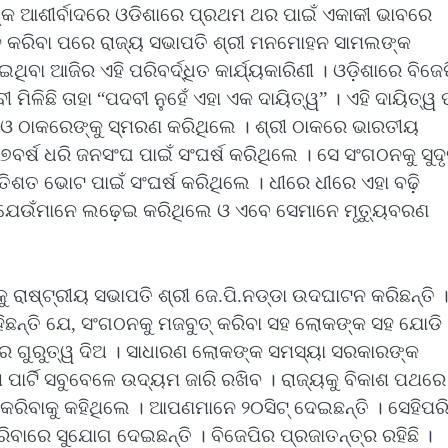
ଙ୍କ ଆଶୀର୍ବାଦରେ ଓଡିଶାରେ ପ୍ରଥମ ଥର ପାଇଁ ଏକାକୀ ଭାବରେ
ନ କରିବା ପରେ ରାଜ୍ୟ ସଭାପତି ଶ୍ରୀ ମନମୋହନ ସାମଲଙ୍କ
ବା ଆଜିର ଏହି ପରିବର୍ଦ୍ଧିତ କାର୍ଯ୍ୟକାରିଣୀ । ଓଡ଼ିଶାରେ ବିଜେ
ମିଳିଛି ତାହା “ପଦବୀ ନୁହେଁ ଏହା ଏକ ଦାୟିତ୍ୱ” । ଏହି ଦାୟିତ୍ୱ
ାଓ ଠାକରେଙ୍କୁ ସ୍ମରଣ କରିଥିଲେ । ଶ୍ରୀ ଠାକରେ ଭାରତୀୟ
ର୍ଷ ଧରି ଜନସଂଘ ପାଇଁ ସଂଘର୍ଷ କରିଥିଲେ । ସେ ସଂଗଠନକୁ ସୁଦ
ରତିଶତ ଭୋଟ ପାଇଁ ସଂଘର୍ଷ କରିଥିଲେ । ଧୀରେ ଧୀରେ ଏହା ବଢ଼ି
ାଇଁ ଯେଉଁମାନେ ଲଢ଼େଇ କରିଥିଲେ ଓ ଏବେ ସେମାନେ ମୃତ୍ୟୁବରଣ
ୈଠକକୁ ରାଷ୍ଟ୍ରୀୟ ସଭାପତି ଶ୍ରୀ ଜେ.ପି.ନଡ୍ଡା ଉଦଘାଟନ କରିଛନ୍ତି 
 କହିଛନ୍ତି ଯେ, ସଂଗଠନକୁ ମଜବୁତ୍ କରିବା ସହ ଲୋକଙ୍କ ସହ ଯୋଡି
େ ଗୁରୁତ୍ୱ ଦିଅ । ସାଧାରଣ ଲୋକଙ୍କ ସମସ୍ୟା ସରକାରଙ୍କ
ପାର୍ଟି ସବୁବେଳେ ଉଦ୍ୟମ ଜାରି ରଖିବ । ରାଜ୍ୟକୁ ବିକାଶ ପଥରେ
କରିବାକୁ କହିଥିଲେ । ଆପଣମାନେ ୨୦ସିଟ୍ ଦେଇଛନ୍ତି । ସେହିପର
ରେ ସୁଯୋଗ ଦେଇଛନ୍ତି । ବିଜେପିର ପ୍ରଜାତନ୍ତ୍ର ରହିଛି ।