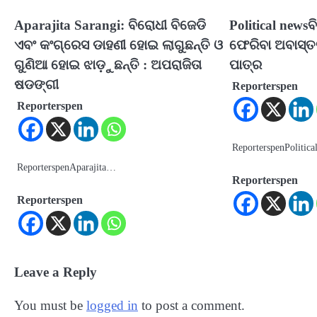
Aparajita Sarangi: ବିରୋଧୀ ବିଜେଡି
Political newsବ
ଏବଂ କଂଗ୍ରେସ ଡାହଣୀ ହୋଇ ଲାଗୁଛନ୍ତି ଓ
ଫେରିବା ଅବାସ୍ତ
ଗୁଣିଆ ହୋଇ ଝାଡ଼ୁଛନ୍ତି : ଅପରାଜିତା
ପାତ୍ର
ଷଡଙ୍ଗୀ
Reporterspen
Reporterspen
ReporterspenPolitic
ReporterspenAparajita…
Reporterspen
Reporterspen
Leave a Reply
You must be
logged in
to post a comment.