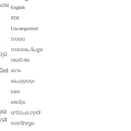
୍ôଥକ
English
PDF
Uncategorized
ଅପରାଧ
ନ
ଅପରେସନ୍ ସିନ୍ଦୁର
ତ୍ର
ଆଇପିଏଲ
ରିଣୀ
କଟକ
କେନ୍ଦ୍ରାପଡ଼ା
ଖେଳ
ଖୋର୍ଦ୍ଧା
ିଲା
ଚାଂପିଅନ୍ସ ଟ୍ରଫି
୍ରୀ
ଜଗତସିଂହପୁର
ଲ