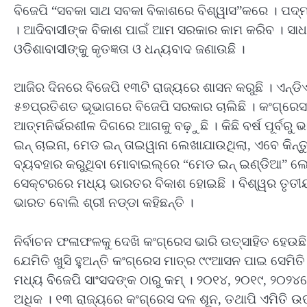
ବିଜେପି “ସବକା ସାଥ ସବକା ବିକାଶରେ ବିଶ୍ୱାସ”କରେ । ପଦ୍ମ
। ଆଦିବାସୀଙ୍କ ବିକାଶ ପାଇଁ ଆମ ସରକାର କାମ କରିବ । ସାଧାର
ଓଡିଶାବାସୀଙ୍କୁ କୃତଜ୍ଞତା ଓ ଧନ୍ୟବାଦ ଜଣାଉଛି ।
ଆଜିର ଦିନରେ ବିଜେପି ୧୩ଟି ରାଜ୍ୟରେ ଶାସନ କରୁଛି । ଏନ୍‌ଡ
୫୭ପ୍ରତିଶତ ଭୂଭାଗରେ ବିଜେପି ସରକାର ଚାଲିଛି । କଂଗ୍ରେ
ଆତ୍ମନିର୍ଭରଶୀଳ ଦିଗରେ ଆଗକୁ ବଢ଼ୁଛି । କିଛି ବର୍ଷ ପୂର୍ବ
ଇନ୍ ଚାଇନା, ମେଡ ଇନ୍ ତାଇୱାନା ଲେଖାଯାଉଥିଲା, ଏବେ କ
ବ୍ୟବହାର କରୁଥିବା ମୋବାଇଲ୍‌ରେ “ମେଡ ଇନ୍ ଇଣ୍ଡିଆ” 
ସେକ୍ଟରରେ ମଧ୍ୟ ଭାରତର ବିକାଶ ହୋଇଛି । ବିଶ୍ୱର ତୃତୀ
ଭାରତ ବୋଲି ଶ୍ରୀ ନଡ୍ଡା କହିଛନ୍ତି ।
ନିର୍ବାଚନ ଫଳାଫଳକୁ ଦେଖି କଂଗ୍ରେସ ଭାରି ଉତ୍ସାହିତ ହେଉ
ଯେମିତି ଖୁସି ହୁଅନ୍ତି କଂଗ୍ରେସ ମାତ୍ର ୯୯ଆସନ ପାଇ ସେମିତ
ମଧ୍ୟ ବିଜେପି ସାଂସଦଙ୍କ ଠାରୁ କମ୍ । ୨୦୧୪, ୨୦୧୯, ୨୦୨୪ରେ
ଅଧିକ । ୧୩ ରାଜ୍ୟରେ କଂଗ୍ରେସ ଦଳ ଶୂନ, ତଥାପି ଏମିତି ଉତ