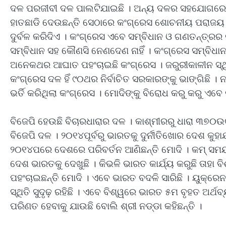
ଦଳ ପରଜୀବୀ ଦଳ ପାଲଟିଯାଇଛି । ଅନ୍ୟ ଦଳର ସହଯୋଗରେ କ
ହାତଛାଡି ଦେଉଛନ୍ତି ସେଠାରେ କଂଗ୍ରେସ ଶୋଚନୀୟ ପରାଜୟ ବର
ଦୁର୍ବଳ କରିଦିଏ । କଂଗ୍ରେସ ଏବେ ସମ୍ବିଧାନ ଓ ଗଣତନ୍ତ୍ରର 
ସମ୍ବିଧାନ ସହ କୌଣସି ନେଣଦେଣ ନାହିଁ । କଂଗ୍ରେସ ସମ୍ବିଧା
ଅନେକଥର ଆଘାତ ପହଂଚାଇଛି କଂଗ୍ରେସ । ଜରୁରୀକାଳୀନ ସ୍ଥି
କଂଗ୍ରେସ ଦଳ ହିଁ ୯୦ଥର ନିର୍ବାଚିତ ସରକାରଙ୍କୁ ଭାଙ୍ଗିଛି । ନବ
ଭର୍ତି କରିଥିଲା କଂଗ୍ରେସ । ମୋଦିଙ୍କୁ ବିରୋଧ କରୁ କରୁ ଏ
ବିଜେପି ହେଉଛି ବିଚାରଧାରାର ଦଳ । କାଶ୍ମୀରରୁ ଧାରା ୩୭୦ଉଚ୍
ବିଜେପି ଦଳ । ୨୦୧୪ପୂର୍ବରୁ ଭାରତକୁ ଦୁର୍ନୀତିଖୋର ଦେଶ କୁହ
୨୦୧୪ପରେ ଦେଶରେ ପରିବର୍ତନ ଆଣିଛନ୍ତି ମୋଦି । କମ୍ ସମୟ
ଦେଶ ଭାରତକୁ ଦେଖୁଛି । କିଭଳି ଭାରତ କାର୍ଯ୍ୟ କରୁଛି ତାହା ବିଶ
ପହଂଚାଇଛନ୍ତି ମୋଦି । ଏବେ ଭାରତ ବଦଳି ସାରିଛି । ୟୁକ୍
ସ୍ଥିତି ସୁଦୃଢ଼ ରହିଛି । ଏବେ ବିଶ୍ୱରେ ଭାରତ ୫ମ ବୃହତ ଅର୍
ପରିଣତ ହେବାକୁ ଯାଉଛି ବୋଲି ଶ୍ରୀ ନଡ୍ଡା କହିଛନ୍ତି ।