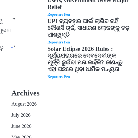
Users, Government Gives Major
Relief
Reporters Pen
4
UPI ବ୍ୟବହାର ପାଇଁ ଲାଗିବ ନାହିଁ
ପି
କୌଣସି ଚାର୍ଜ, ସାଧାରଣ ଲୋକଙ୍କୁ ବଡ଼
 ପୂରଣ
ଆଶ୍ୱସ୍ତି
Reporters Pen
5
ୃଢ଼
Solar Eclipse 2026 Rules :
ସୂର୍ଯ୍ୟପରାଗରେ ଦେବଦେବୀଙ୍କ
ମୂର୍ତ୍ତି ଛୁଇଁବା ମନା କାହିଁକି? ଜାଣନ୍ତୁ
ଏହା ପଛରେ ଥିବା ଧାର୍ମିକ ମାନ୍ୟତା
Reporters Pen
।
Archives
August 2026
July 2026
ି
June 2026
May 2026