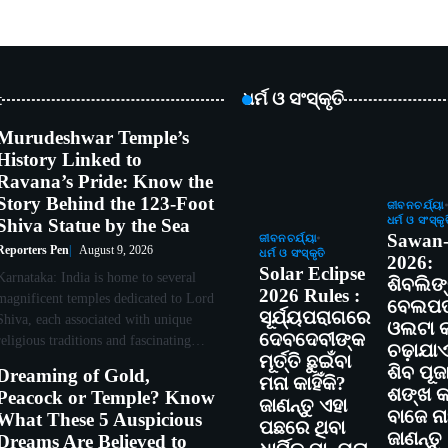
t
ଧର୍ମ ଓ ସଂସ୍କୃତି
Murudeshwar Temple’s
History Linked to
Ravana’s Pride: Know the
Story Behind the 123-Foot
ଜୀବନଚର୍ଯ୍ୟା
ଧର୍ମ ଓ ସଂସ୍କୃ
Shiva Statue by the Sea
Sawan
ଜୀବନଚର୍ଯ୍ୟା
Reporters Pen
August 9, 2026
ଧର୍ମ ଓ ସଂସ୍କୃତି
2026:
Solar Eclipse
Karnataka: India is home to several
ଶିବଲିଙ
2026 Rules :
magnificent temples dedicated to Lord
ବେଲପତ
ସୂର୍ଯ୍ୟପରାଗରେ
Shiva, each associated with unique
ଓଲଟା କା
ଦେବଦେବୀଙ୍କ
religious traditions and fascinating…
ଚଢ଼ାଯା
ମୂର୍ତ୍ତି ଛୁଇଁବା
ଶିବ ପୂଜ
Dreaming of Gold,
ମନା କାହିଁକି?
ଶଙ୍ଖ କାହ
Peacock or Temple? Know
ଜାଣନ୍ତୁ ଏହା
ବାଜେ ନାହ
What These 5 Auspicious
ପଛରେ ଥିବା
ଜାଣନ୍ତୁ
Dreams Are Believed to