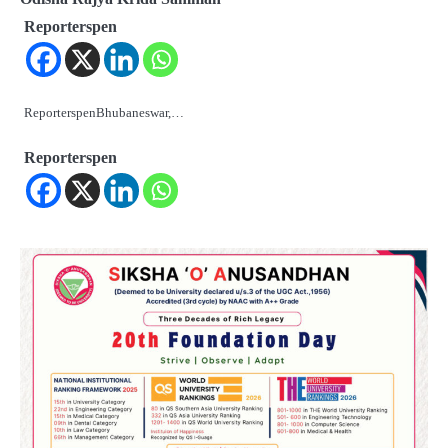
Reporterspen
ReporterspenBhubaneswar,…
Reporterspen
2
‘ଭବିଷ୍ୟତ ପିଢିର ଆକାଂକ୍ଷାକୁ ପୂରଣ କରିବା
ଲାଗି ଶିକ୍ଷା ବ୍ୟବସ୍ଥାରେ ପରିବର୍ତ୍ତନ ଜରୁରୀ’
Reporters Pen