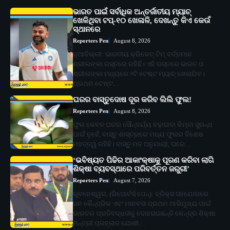
ଭାରତ ପାଇଁ ସର୍ବାଧିକ ଅନ୍ତର୍ଜାତୀୟ ମ୍ୟାଚ୍
ଖେଳିଥିବା ଟପ୍-୧୦ ଖେଳାଳି, ଦେଖନ୍ତୁ କିଏ କେଉଁ
ସ୍ଥାନରେ
Reporters Pen
August 8, 2026
ନୂଆଦିଲ୍ଲୀ: ଭାରତୀୟ କ୍ରିକେଟ୍ ଟିମ୍ ବର୍ତ୍ତମାନ
ଶ୍ରୀଲଙ୍କା ଗସ୍ତରେ ରହିଛି। ଏହି ଗସ୍ତରେ ଭାରତ ଓ
ଶ୍ରୀଲଙ୍କା ମଧ୍ୟରେ ୨ଟି ଟେଷ୍ଟ ମ୍ୟାଚ୍ ଖେଳାଯିବ।
ପ୍ରଥମ ଟେଷ୍ଟ…
ଘରର ବାସ୍ତୁଦୋଷ ଦୂର କରିବ ଲିଲି ଫୁଲ!
Reporters Pen
August 8, 2026
ଫୁଲ କେବଳ ଘରର ସୌନ୍ଦର୍ଯ୍ୟ ବଢ଼ାଇବା କିମ୍ବା ସୁଗନ୍ଧ
ପାଇଁ ନୁହେଁ, ବାସ୍ତୁ ଶାସ୍ତ୍ରରେ ମଧ୍ୟ ଫୁଲର ବିଶେଷ
ମହତ୍ତ୍ୱ ରହିଛି। ବାସ୍ତୁ ମତ ଅନୁଯାୟୀ, ଘରେ…
‘ଭବିଷ୍ୟତ ପିଢିର ଆକାଂକ୍ଷାକୁ ପୂରଣ କରିବା ଲାଗି
ଶିକ୍ଷା ବ୍ୟବସ୍ଥାରେ ପରିବର୍ତ୍ତନ ଜରୁରୀ’
Reporters Pen
August 7, 2026
ଭୁବନେଶ୍ୱର, (ରିପୋର୍ଟର୍ସ ପେନ୍‌): ବ୍ରିକ୍ସ ସହଯୋଗରେ
ଜନ କୈନ୍ଦ୍ରିକ ଏବଂ ମାନବତା ପ୍ରଥମ ଆଭିମୁଖ୍ୟ ପାଇଁ
ଭାରତର ପ୍ରତିବଦ୍ଧତାକୁ ଦୋହରାଇଛନ୍ତି କେନ୍ଦ୍ର ଶିକ୍ଷା
ମନ୍ତ୍ରୀ ପ୍ରହ୍ଲାଦ ଯୋଶୀ…