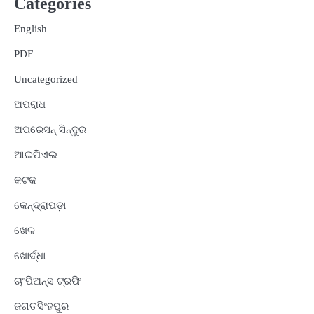
Categories
English
PDF
Uncategorized
ଅପରାଧ
ଅପରେସନ୍ ସିନ୍ଦୁର
ଆଇପିଏଲ
କଟକ
କେନ୍ଦ୍ରାପଡ଼ା
ଖେଳ
ଖୋର୍ଦ୍ଧା
ଚାଂପିଅନ୍ସ ଟ୍ରଫି
ଜଗତସିଂହପୁର