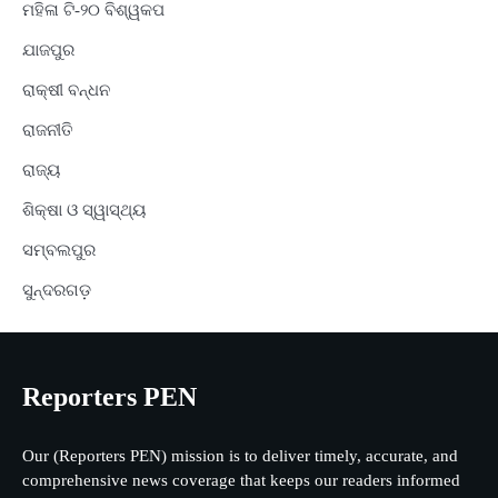
ମହିଳା ଟି-୨୦ ବିଶ୍ୱକପ
ଯାଜପୁର
ରାକ୍ଷୀ ବନ୍ଧନ
ରାଜନୀତି
ରାଜ୍ୟ
ଶିକ୍ଷା ଓ ସ୍ୱାସ୍ଥ୍ୟ
ସମ୍ବଲପୁର
ସୁନ୍ଦରଗଡ଼
Reporters PEN
Our (Reporters PEN) mission is to deliver timely, accurate, and
comprehensive news coverage that keeps our readers informed