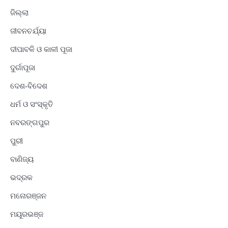
ଜିଲ୍ଲା
ଜୀବନଚର୍ଯ୍ୟା
ଦୀପାବଳି ଓ କାଳୀ ପୂଜା
ଦୁର୍ଗାପୂଜା
ଦେଶ-ବିଦେଶ
ଧର୍ମ ଓ ସଂସ୍କୃତି
ନବରଙ୍ଗପୁର
ପୁରୀ
ବାଣିଜ୍ୟ
ଭଦ୍ରକ
ମନୋରଞ୍ଜନ
ମୟୂରଭଞ୍ଜ