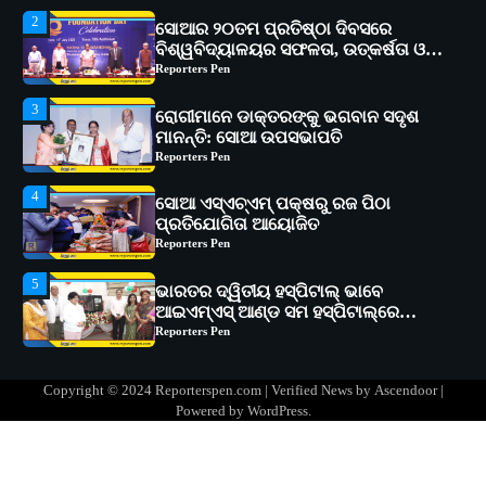
3
ରୋଗୀମାନେ ଡାକ୍ତରଙ୍କୁ ଭଗବାନ ସଦୃଶ
ମାନନ୍ତି: ସୋଆ ଉପସଭାପତି
Reporters Pen
4
ସୋଆ ଏସ୍‌ଏଚ୍‌ଏମ୍ ପକ୍ଷରୁ ରଜ ପିଠା
ପ୍ରତିଯୋଗିତା ଆୟୋଜିତ
Reporters Pen
5
ଭାରତର ଦ୍ୱିତୀୟ ହସ୍ପିଟାଲ୍ ଭାବେ
ଆଇଏମ୍‌ଏସ୍ ଆଣ୍ଡ ସମ ହସ୍ପିଟାଲ୍‌ରେ
ଅତ୍ୟାଧୁନିକ ଡିଜିସ୍କାନର ସ୍ଥାପନ
Reporters Pen
1
ସୋଆ ପକ୍ଷରୁ ରାୱେ କାର୍ଯ୍ୟକ୍ରମ ଅଧୀନରେ
୧୧ଟି ଗ୍ରାମରେ ୧୬ଟି କୃଷକ ପ୍ରଶିକ୍ଷଣ
କାର୍ଯ୍ୟକ୍ରମ ଆୟୋଜିତ
Reporters Pen
2
ସୋଆର ୨୦ତମ ପ୍ରତିଷ୍ଠା ଦିବସରେ
Copyright © 2024 Reporterspen.com | Verified News by
Ascendoor
|
ବିଶ୍ୱବିଦ୍ୟାଳୟର ସଫଳତା, ଉତ୍କର୍ଷତା ଓ
Powered by
WordPress
.
ଅଗ୍ରଗତିର ସ୍ମୃତିଚାରଣ
Reporters Pen
3
ରୋଗୀମାନେ ଡାକ୍ତରଙ୍କୁ ଭଗବାନ ସଦୃଶ