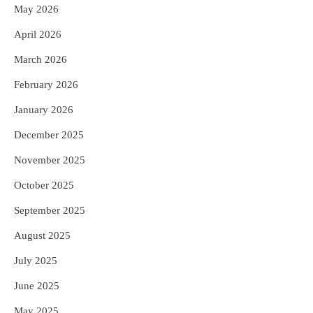
4
ଡିବିଟି ମାଧ୍ୟମରେ କ୍ଷତିଗ୍ରସ୍ତଙ୍କୁ
May 2026
କ୍ଷତିପୂରଣ ଦେବାକୁ ରାଜସ୍ୱ ମନ୍ତ୍ରୀଙ୍କ
ନିର୍ଦ୍ଦେଶ
Reporters Pen
April 2026
5
ଓଡ଼ିଶା ଫୁଡ୍ ପ୍ରୋ ୨୦୨୬ : ୪୩,୪୩୭ କୋଟି
March 2026
ଟଙ୍କାର ନିବେଶ ପ୍ରସ୍ତାବ ହାସଲ
February 2026
Reporters Pen
January 2026
December 2025
November 2025
October 2025
September 2025
August 2025
July 2025
June 2025
May 2025