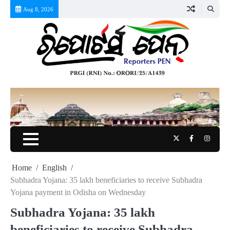
Skip
Aug 8, 2026
to
content
Twitter
Facebook
Instag
Home
English
Subhadra Yojana: 35 lakh beneficiaries to receive Subhadra
Yojana payment in Odisha on Wednesday
Subhadra Yojana: 35 lakh
beneficiaries to receive Subhadra