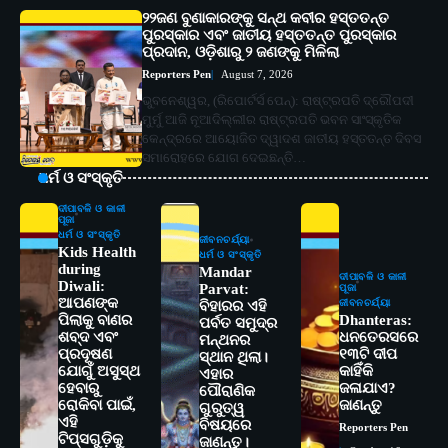
୨୨ଜଣ ବୁଣାକାରଙ୍କୁ ସନ୍ଥ କବୀର ହସ୍ତତନ୍ତ
ପୁରସ୍କାର ଏବଂ ଜାତୀୟ ହସ୍ତତନ୍ତ ପୁରସ୍କାର
ପ୍ରଦାନ, ଓଡ଼ିଶାରୁ ୨ ଜଣଙ୍କୁ ମିଳିଲା
Reporters Pen
August 7, 2026
ଭୁବନେଶ୍ୱର, (ରିପୋର୍ଟର୍ସ ପେନ୍‌): ରାଷ୍ଟ୍ରପତି ଦ୍ରୌପଦୀ
ମୁର୍ମୁ ଆଜି ନୂଆଦିଲ୍ଲୀର ରାଷ୍ଟ୍ରପତି ଭବନ ସାଂସ୍କୃତିକ
କେନ୍ଦ୍ରରେ ଆୟୋଜିତ ଦ୍ୱାଦଶ ଜାତୀୟ ହସ୍ତତନ୍ତ ଦିବସ
ସମାରୋହରେ ଯୋଗ ଦେଇଛନ୍ତି…
ଧର୍ମ ଓ ସଂସ୍କୃତି
ଦୀପାବଳି ଓ କାଳୀ
ପୂଜା
ଧର୍ମ ଓ ସଂସ୍କୃତି
ଜୀବନଚର୍ଯ୍ୟା
Kids Health
ଧର୍ମ ଓ ସଂସ୍କୃତି
during
Mandar
ଦୀପାବଳି ଓ କାଳୀ
Diwali:
Parvat:
ପୂଜା
ଆପଣଙ୍କ
ଜୀବନଚର୍ଯ୍ୟା
ବିହାରର ଏହି
ପିଲାକୁ ବାଣର
Dhanteras:
ପର୍ବତ ସମୁଦ୍ର
ଶବ୍ଦ ଏବଂ
ଧନତେରସରେ
ମନ୍ଥନର
ପ୍ରଦୂଷଣ
୧୩ଟି ଦୀପ
ସ୍ଥାନ ଥିଲା।
ଯୋଗୁଁ ଅସୁସ୍ଥ
କାହିଁକି
ଏହାର
ହେବାରୁ
ଜଳାଯାଏ?
ପୌରାଣିକ
ରୋକିବା ପାଇଁ,
ଜାଣନ୍ତୁ
ଗୁରୁତ୍ୱ
ଏହି
ବିଷୟରେ
Reporters Pen
2
ଟିପ୍ସଗୁଡ଼ିକୁ
ଜାଣନ୍ତୁ।
ସୋଆର ୨୦ତମ ପ୍ରତିଷ୍ଠା ଦିବସରେ