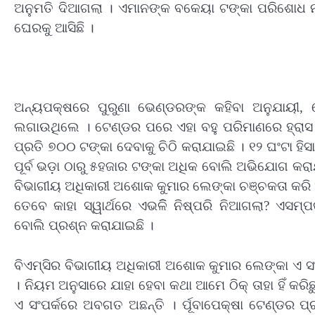
ଅନୁମତି ଦିଆଗଲା । ଏମାନଙ୍କ ବକେୟା ଟଙ୍କା ପରିଶୋଧ ନ
ଘେରକୁ ଆସିଛି ।
ଅନ୍ୟପକ୍ଷରେ ପୁରୁଣା ଭେଣ୍ଡରଙ୍କ କହିବା ଅନୁଯାୟୀ,
ଲଗାଉଥିଲେ । ଟେଣ୍ଡର ପରେ ଏହା ବହୁ ପରିମାଣରେ ହ୍ରା
ପ୍ରତି ୭୦୦ ଟଙ୍କା ଦେବାକୁ ଚିଠି କରାଯାଇଛି । ୧୨ ଘଂଟା ହି
ପୂର୍ବ ଭଡ଼ା ଠାରୁ ୫ହଜାର ଟଙ୍କା ଅଧିକ ବୋଲି ଅଭିଯୋଗ କରାଯ
ବିଭାଗୀୟ ଅଧିକାରୀ ଅଶୋକ କୁମାର ଲେଙ୍କା ଚଞ୍ଚକତା କରି
ତେବେ କାହା ସ୍ୱାର୍ଥରେ ଏଭଳିି ନିଷ୍ପରି ନିଆଗଲା? ଏସମ୍ପ
ବୋଲି ପ୍ରଶ୍ନ କରାଯାଇଛି ।
ବିଏମ୍‌ସିର ବିଭାଗୀୟ ଅଧିକାରୀ ଅଶୋକ କୁମାର ଲେଙ୍କା ଏ ସଂ
। ନିୟମ ଅନୁସାରେ ଯାହା ହେବା କଥା ଆମେ ଠିକ୍ ତାହା ହିଁ କର
ଏ ସଂପର୍କରେ ଅବଗତ ଅଛନ୍ତି । ର୍ପୂବାପେକ୍ଷା ଟେଣ୍ଡର ପ