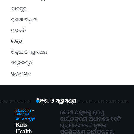
ଯାଜପୁର
ରାକ୍ଷୀ ବନ୍ଧନ
ରାଜନୀତି
ରାଜ୍ୟ
ଶିକ୍ଷା ଓ ସ୍ୱାସ୍ଥ୍ୟ
ସମ୍ବଲପୁର
ସୁନ୍ଦରଗଡ଼
ଶିକ୍ଷା ଓ ସ୍ୱାସ୍ଥ୍ୟ
1
ଦୀପାବଳି ଓ
ସୋଆ ପକ୍ଷରୁ ରାୱେ
କାଳୀ ପୂଜା
କାର୍ଯ୍ୟକ୍ରମ ଅଧୀନରେ ୧୧ଟି
ଧର୍ମ ଓ ସଂସ୍କୃତି
Kids
ଗ୍ରାମରେ ୧୬ଟି କୃଷକ
Health
ପ୍ରଶିକ୍ଷଣ କାର୍ଯ୍ୟକ୍ରମ