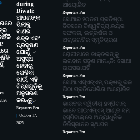
during
ତି
ଆୟୋଜିତ
-
Diwali:
Reporters Pen
2
ଆପଣଙ୍କ
ସୋଆର ୨୦ତମ ପ୍ରତିଷ୍ଠା
୍ଗରେ
ପିଲାକୁ
ଦିବସରେ ବିଶ୍ୱବିଦ୍ୟାଳୟର
୍ର
ବାଣର
ସଫଳତା, ଉତ୍କର୍ଷତା ଓ
ହିଁକି
ଶବ୍ଦ ଏବଂ
ଅଗ୍ରଗତିର ସ୍ମୃତିଚାରଣ
ଏ?
ପ୍ରଦୂଷଣ
Reporters Pen
ାରେ
3
ଯୋଗୁଁ
ରୋଗୀମାନେ ଡାକ୍ତରଙ୍କୁ
ିଁକି
ଅସୁସ୍ଥ
ଭଗବାନ ସଦୃଶ ମାନନ୍ତି: ସୋଆ
ିଁ,
ହେବାରୁ
ଉପସଭାପତି
ରୋକିବା
Reporters Pen
ପାଇଁ, ଏହି
4
ସୋଆ ଏସ୍‌ଏଚ୍‌ଏମ୍ ପକ୍ଷରୁ ରଜ
ଟିପ୍ସଗୁଡ଼ିକୁ
ପିଠା ପ୍ରତିଯୋଗିତା ଆୟୋଜିତ
ଅନୁସରଣ
Pen
Reporters Pen
କରନ୍ତୁ
5
 2026
ଭାରତର ଦ୍ୱିତୀୟ ହସ୍ପିଟାଲ୍
Reporters Pen
ଭାବେ ଆଇଏମ୍‌ଏସ୍ ଆଣ୍ଡ ସମ
October 17,
ହସ୍ପିଟାଲ୍‌ରେ ଅତ୍ୟାଧୁନିକ
2025
ଡିଜିସ୍କାନର ସ୍ଥାପନ
Reporters Pen