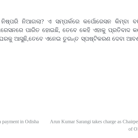
 ନିଷ୍ପରି ନିଆଗଲା? ଏ ସମ୍ପର୍କରେ କର୍ପୋରେସନ କିମ୍ବା ବର
ପୋରେସନରେ ପାରିତ ହୋଇଛି, ତେବେ କେହି ଏହାକୁ ପ୍ରତିବାଦ କ
ଘେରକୁ ଆସୁଛି,ତେବେ ଏନେଇ ତୁରନ୍ତ ସ୍ପଷ୍ଟିକରଣ ଦେବା ଆବ
na payment in Odisha
Arun Kumar Sarangi takes charge as Chairpe
of 