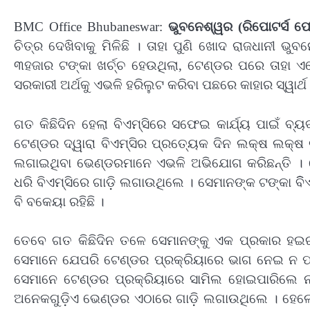
BMC Office Bhubaneswar:
ଭୁବନେଶ୍ୱର (ରିପୋଟର୍ସ ପେନ୍
ଚିତ୍ର ଦେଖିବାକୁ ମିଳିଛି । ତାହା ପୁଣି ଖୋଦ ରାଜଧାନୀ
୩ହଜାର ଟଙ୍କା ଖର୍ଚ୍ଚ ହେଉଥିଲା, ଟେଣ୍ଡର ପରେ ତାହା ଏ
ସରକାରୀ ଅର୍ଥକୁ ଏଭଳି ହରିଲୁଟ କରିବା ପଛରେ କାହାର ସ୍ୱାର୍ଥ
ଗତ କିଛିଦିନ ହେଲା ବିଏମ୍‌ସିରେ ସଫେଇ କାର୍ଯ୍ୟ ପାଇଁ ବ
ଟେଣ୍ଡର ଦ୍ୱାରା ବିଏମ୍‌ସିର ପ୍ରତ୍ୟେକ ଦିନ ଲକ୍ଷ ଲକ୍ଷ ଟଙ
ଲଗାଇଥିବା ଭେଣ୍ଡରମାନେ ଏଭଳି ଅଭିଯୋଗ କରିଛନ୍ତି । ସ
ଧରି ବିଏମ୍‌ସିରେ ଗାଡ଼ି ଲଗାଉଥିଲେ । ସେମାନଙ୍କ ଟଙ୍କା ବିିଏମ
ବି ବକେୟା ରହିଛି ।
ତେବେ ଗତ କିଛିଦିନ ତଳେ ସେମାନଙ୍କୁ ଏକ ପ୍ରକାର ହଇର
ସେମାନେ ଯେପରି ଟେଣ୍ଡର ପ୍ରକ୍ରିୟାରେ ଭାଗ ନେଇ ନ ପା
ସେମାନେ ଟେଣ୍ଡର ପ୍ରକ୍ରିୟାରେ ସାମିଲ ହୋଇପାରିଲେ ନାହ
ଅନେକଗୁଡ଼ିଏ ଭେଣ୍ଡର ଏଠାରେ ଗାଡ଼ି ଲଗାଉଥିଲେ । ହେଲେ ଏ