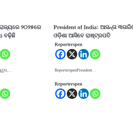
 ରାଜ୍ୟରେ ୨୦୨୫ରେ
President of India: ଆସନ୍ତା ୩ତାର
 ବଢ଼ିଛି
ଓଡ଼ିଶା ଆସିବେ ରାଷ୍ଟ୍ରପତି
Reporterspen
ଶ୍ୱର,…
ReporterspenPresident…
Reporterspen