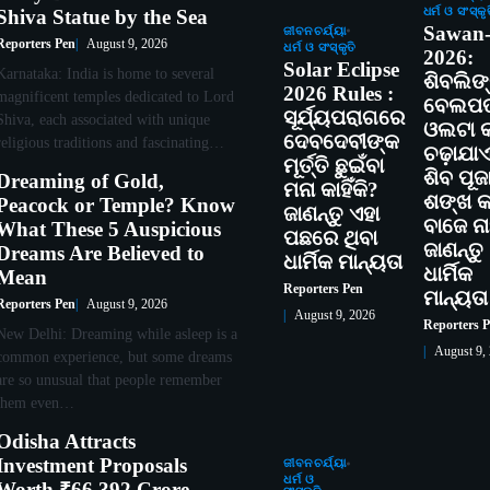
ଧର୍ମ ଓ ସଂସ୍କୃ
Shiva Statue by the Sea
Sawan
ଜୀବନଚର୍ଯ୍ୟା
Reporters Pen
August 9, 2026
ଧର୍ମ ଓ ସଂସ୍କୃତି
2026:
Solar Eclipse
Karnataka: India is home to several
ଶିବଲିଙ
2026 Rules :
magnificent temples dedicated to Lord
ବେଲପତ
ସୂର୍ଯ୍ୟପରାଗରେ
Shiva, each associated with unique
ଓଲଟା କା
ଦେବଦେବୀଙ୍କ
religious traditions and fascinating…
ଚଢ଼ାଯା
ମୂର୍ତ୍ତି ଛୁଇଁବା
ଶିବ ପୂଜ
Dreaming of Gold,
ମନା କାହିଁକି?
ଶଙ୍ଖ କାହ
Peacock or Temple? Know
ଜାଣନ୍ତୁ ଏହା
ବାଜେ ନାହ
What These 5 Auspicious
ପଛରେ ଥିବା
ଜାଣନ୍ତୁ
Dreams Are Believed to
ଧାର୍ମିକ ମାନ୍ୟତା
ଧାର୍ମିକ
Mean
Reporters Pen
ମାନ୍ୟତା
Reporters Pen
August 9, 2026
August 9, 2026
Reporters 
New Delhi: Dreaming while asleep is a
August 9,
common experience, but some dreams
are so unusual that people remember
them even…
Odisha Attracts
Investment Proposals
ଜୀବନଚର୍ଯ୍ୟା
ଧର୍ମ ଓ
Worth ₹66,392 Crore,