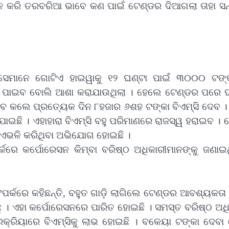
 କରି ତରବରିଆ ଭାବେ କଣ ପାଇଁ ଟେଣ୍ଡର ଦିଆଗଲା ତାହା ସନ
 ସେମାନେ ଗୋଟିଏ ହାଇୱାକୁ ୧୨ ଘଣ୍ଟା ପାଇଁ ୩୦୦୦ ଟଙ୍
ସ ପାଇବ ବୋଲି ଆଶା କରାଯାଉଥିଲା । ହେଲେ ଟେଣ୍ଡର ପରେ ଘ
ସାବ କଲେ ପ୍ରତ୍ୟେକ ଦିନ ୮ହଜାର ୬ଶହ ଟଙ୍କା ବିଏମ୍‌ସି ଦେବ ।
ାଇଛି । ଏହାହାରା ବିଏମ୍‌ସି ବହୁ ପରିମାଣରେ ରାଜସ୍ୱ ହରାଇବ ।
 ଏଭଳି କରିଥିବା ଅଭିଯୋଗ ହୋଇଛି ।
ର୍କରେ କର୍ପୋରେସନ କିମ୍ବା ବରିଷ୍ଠ ଅଧିକାରୀମାନଙ୍କୁ ଜଣା
ପର୍କରେ କହିଛନ୍ତି, ବହୁତ ଗାଡ଼ି ଲାଗିଲେ ଟେଣ୍ଡର ଆବଶ୍ୟକତା 
ିଛୁ । ଏହା କର୍ପୋରେସନରେ ପାରିତ ହୋଇଛି । ସମସ୍ତ ବରିଷ୍ଠ ଅଧ
୍ରକ୍ରିୟାରେ ବିଏମ୍‌ସିକୁ ଲାଭ ହୋଇଛି । ବକେୟା ଟଙ୍କା ଦେବ