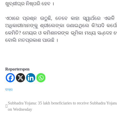
ଖୁବ୍‌ଶୀଘ୍ର ନିଷ୍ପରି ହେବ ।
ଏଠାରେ ପ୍ରଶ୍ନ ଉଠୁଛି, ତେବେ କାହା ସ୍ୱାର୍ଥରେ ଏଭଳିି
ଅଧିକାରୀମାନଙ୍କୁ ଶ୍ରୀଲେଙ୍କା ଜଣାଇଥିଲେ କି?ଯଦି କର୍
କେମିତି? ମେୟର ଓ କମିଶନରଙ୍କ ଭୂମିକା ମଧ୍ୟ ସନ୍ଦେହ 
ବୋଲି ମତପ୍ରକାଶ ପାଉଛି ।
Reporterspen
ରାଜ୍ୟ
Subhadra Yojana: 35 lakh beneficiaries to receive Subhadra Yoja
Post
on Wednesday
navigation