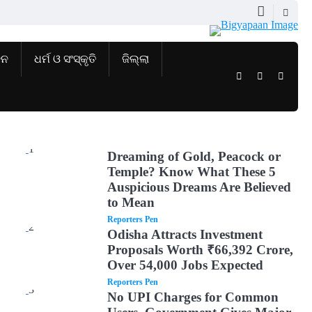
ଜନ
ଧର୍ମ ଓ ସଂସ୍କୃତି
ଜିଲ୍ଲା
Twitter
Facebook
Instag
1
Dreaming of Gold, Peacock or
Temple? Know What These 5
Auspicious Dreams Are Believed
to Mean
Reporters Pen
2
Odisha Attracts Investment
Proposals Worth ₹66,392 Crore,
Over 54,000 Jobs Expected
Reporters Pen
3
No UPI Charges for Common