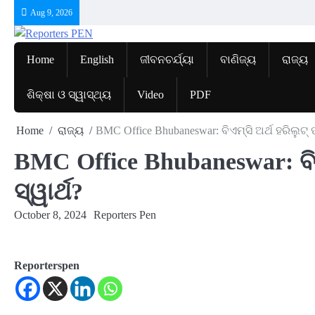
Skip
Aug 9, 2026
to
content
Home
English
ଜୀବନଚର୍ଯ୍ୟା
ବାଣିଜ୍ୟ
ରାଜ୍ୟ
ଶିକ୍ଷା ଓ ସ୍ୱାସ୍ଥ୍ୟ
Video
PDF
Home
ରାଜ୍ୟ
BMC Office Bhubaneswar: ବିଏମ୍‌ସି ଅର୍ଥ ହରିଲୁଟ୍ 
BMC Office Bhubaneswar: ବିଏମ
ସ୍ୱାର୍ଥ?
October 8, 2024
Reporters Pen
Reporterspen