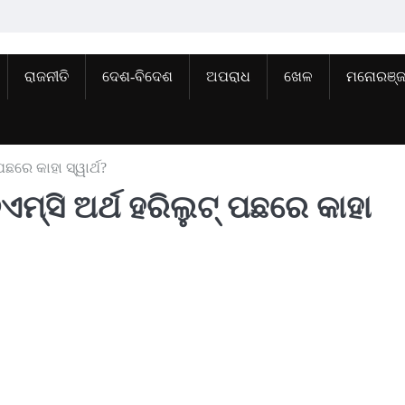
ରାଜନୀତି
ଦେଶ-ବିଦେଶ
ଅପରାଧ
ଖେଳ
ମନୋରଞ୍
ପଛରେ କାହା ସ୍ୱାର୍ଥ?
୍‌ସି ଅର୍ଥ ହରିଲୁଟ୍ ପଛରେ କାହା