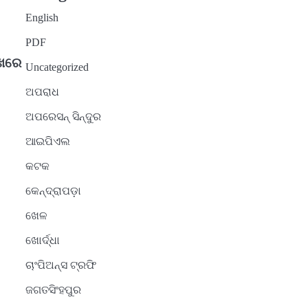
English
PDF
ିଖରେ
Uncategorized
ଅପରାଧ
ଅପରେସନ୍ ସିନ୍ଦୁର
ଆଇପିଏଲ
କଟକ
କେନ୍ଦ୍ରାପଡ଼ା
ଖେଳ
ଖୋର୍ଦ୍ଧା
ଚାଂପିଅନ୍ସ ଟ୍ରଫି
ଜଗତସିଂହପୁର