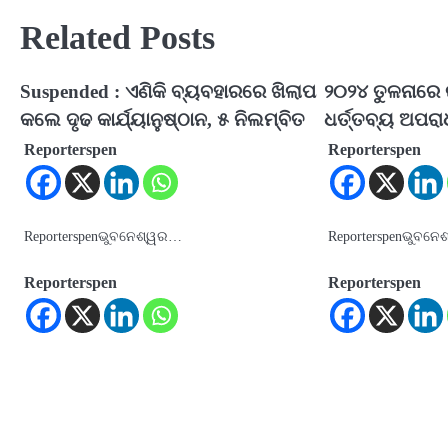
Related Posts
Suspended : ଏଣିକି ବ୍ୟବହାରରେ ଖିଲାପ
୨୦୨୪ ତୁଳନାରେ
କଲେ ଦୃଢ କାର୍ଯ୍ୟାନୁଷ୍ଠାନ, ୫ ନିଲମ୍ବିତ
ଧର୍ତ୍ତବ୍ୟ ଅପରାଧ
Reporterspen
Reporterspen
Reporterspenଭୁବନେଶ୍ୱର…
Reporterspenଭୁବନେ
Reporterspen
Reporterspen