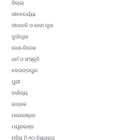
ଜିଲ୍ଲା
ଜୀବନଚର୍ଯ୍ୟା
ଦୀପାବଳି ଓ କାଳୀ ପୂଜା
ଦୁର୍ଗାପୂଜା
ଦେଶ-ବିଦେଶ
ଧର୍ମ ଓ ସଂସ୍କୃତି
ନବରଙ୍ଗପୁର
ପୁରୀ
ବାଣିଜ୍ୟ
ଭଦ୍ରକ
ମନୋରଞ୍ଜନ
ମୟୂରଭଞ୍ଜ
ମହିଳା ଟି-୨୦ ବିଶ୍ୱକପ