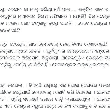
‌):
ସରକାର କା ମାଲ୍ ଦରିୟା ମେଁ ଡାଲ…. ଉକ୍ତିର ଏବେ ବା
 ଭୁବନେଶ୍ୱରର ମହାନଗର ନିଗମ ଅଫିସରେ । ଯେଉଁଠି ବିନା ଟେଣ୍
ବେ ୮ହଜାର ୬ଶହ ଟଙ୍କାକୁ ବୃଦ୍ଧି ପାଇଛି । ତେବେ ଟେଣ୍ଡର ନ
 ଜଡିତ ଅଛି?
୍ୟବହୃତ ହେଉଥିବା ଗାଡ଼ି ଟେଣ୍ଡରକୁ ନେଇ ବିବାଦ ଦେଖାଦେଇଛି 
୍କାର କ୍ଷତି ହେଉଛି । ପୂର୍ବରୁ ବିନା ଟେଣ୍ଡରରେ ବିଏମ୍‌ସିରେ
େମାନଙ୍କ ଅଭିଯୋଗ ଅନୁଯାୟୀ, ଅନେକଗୁଡ଼ିଏ ଭେଣ୍ଡର ଦୀଘର୍
୍‌ସିରୁ ଏପର୍ଯ୍ୟନ୍ତ ମିଳିନାହିଁ । ସେମାନଙ୍କର ଲକ୍ଷାଧିକ ଟଙ୍କ
ାଣ କରାଗଲା । ବିଏମସି ପକ୍ଷରୁ ଏକ ଖୋଲା ଟେଣ୍ଡର ଡକାଗ
ରିବେ ସେଥିପାଇଁ ଟେଣ୍ଡରକୁ ୮କୋଟି କରି ଦିଆଗଲା । ଯାହା
ିଁ । ପୂର୍ବରୁ ସରକାରୀ ଦରରେ ଗାଡ଼ି ଲଗାଯାଉଥିଲା । ଯାହା
ବେ ଟେଣ୍ଡର ଦ୍ୱାରା ମାତ୍ର ଗୋଟିଏ ସଂସ୍ଥାକୁ ଗାଡି ଲାଗାଇ