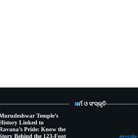
t
ଧର୍ମ ଓ ସଂସ୍କୃତି
Murudeshwar Temple’s
History Linked to
Ravana’s Pride: Know the
Story Behind the 123-Foot
ଜୀବନଚର୍ଯ୍ୟା