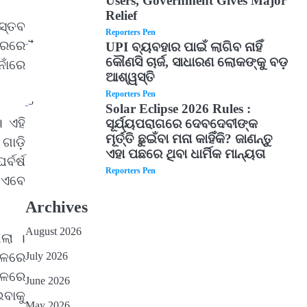
Users, Government Gives Major
Relief
ସ୍ତବ
Reporters Pen
4
ଡରରେ
UPI ବ୍ୟବହାର ପାଇଁ ଲାଗିବ ନାହିଁ
କୌଣସି ଚାର୍ଜ, ସାଧାରଣ ଲୋକଙ୍କୁ ବଡ଼
ାଁରେ
ଆଶ୍ୱସ୍ତି
Reporters Pen
5
Solar Eclipse 2026 Rules :
। ଏହି
ସୂର୍ଯ୍ୟପରାଗରେ ଦେବଦେବୀଙ୍କ
ମୂର୍ତ୍ତି ଛୁଇଁବା ମନା କାହିଁକି? ଜାଣନ୍ତୁ
 ଗାଡ଼ି
ଏହା ପଛରେ ଥିବା ଧାର୍ମିକ ମାନ୍ୟତା
ବର୍ଷ
Reporters Pen
ା ଏବେ
Archives
August 2026
ଲା ।
July 2026
ଫଳରେ
ଫଳରେ
June 2026
ବାକୁ
May 2026