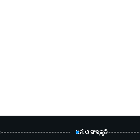
t
ଧର୍ମ ଓ ସଂସ୍କୃତି