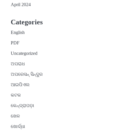
April 2024
Categories
English
PDF
Uncategorized
ଅପରାଧ
ଅପରେସନ୍ ସିନ୍ଦୁର
ଆଇପିଏଲ
କଟକ
କେନ୍ଦ୍ରାପଡ଼ା
ଖେଳ
ଖୋର୍ଦ୍ଧା