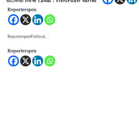
ଗଠନର ବେଳ ଆସିଛି : ମନମୋହନ ସାମଲ
Reporterspen
ReporterspenPolitical…
Reporterspen