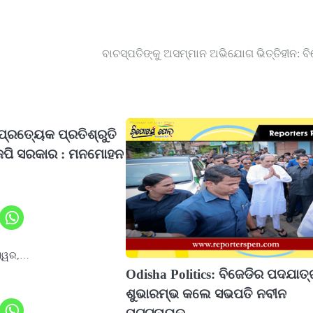
ବାଚସ୍ପତିଙ୍କୁ ଅସମ୍ମାନ ଅଭିଯୋଗ ଭିତ୍ତିହୀନ: ବି
୍ରତ୍ୟେକ ପ୍ରତିଶ୍ରୁତି
ଜେପି ସରକାର : ମନମୋହନ
ଶ୍ୱର,…
Odisha Politics: ବିଜେଡିର ପଦଯାତ୍
ଶୁଭାରମ୍ଭ କଲେ ସଭପତି ନବୀନ