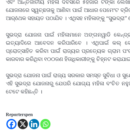
ଏବଂ ଆନ୍ତର୍ଜାତୀୟ ମହିଳା ଦିବସରେ ୫ହଜାର ଟଙ୍କା ଲେଖାଏ
ଯୋଜନାରେ ସ୍ୱଚ୍ଛତାକୁ ଆଣିବା ପାଇଁ ଆଧାର ପେମେଂଟ ବ୍ରିଜ
ଆର୍ôଥକ ସହାୟତ ପଠାଯିବ । ଏଥିସହ ମହିଳାଙ୍କୁ “ସୁଭଦ୍ରା” ଡେ
ସୁଭଦ୍ରା ଯୋଜନା ପାଇଁ ମହିଳାମାନେ ଅଙ୍ଗନୱାଡି କେନ୍ଦ୍
ଇତ୍ୟାଦିରେ ଆବେଦନ କରିପାରିବେ । ଏଥିପାଇଁ କଲ୍ ସେ
ପ୍ରୋତ୍ସାହିତ କରିବା ପାଇଁଁ ରାଜ୍ୟର ପ୍ରତ୍ୟେକ ଗ୍ରାମ 
କାରବାର କରିଥିବା ୧୦୦ଜଣ ହିତାଧିକାରୀଙ୍କୁ ଚିହ୍ନଟ କରାଯା
ସୁଭଦ୍ରା ଯୋଜନା ପାଇଁ ରାଜ୍ୟ ସରକାର ସମସ୍ତ ସୁବିଧା ଓ ସୁ
ଏହି ସୁଭଦ୍ରା ଯୋଜନାରୁ ଯେପରି ଯୋଗ୍ୟ ମହିଳା ବଂଚିତ ନହୁଅ
ଟେଟେ କହିଛନ୍ତି ।
Reporterspen