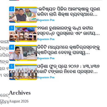
Reporters Pen
‘ଭବିଷ୍ୟତ ପିଢିର ଆକାଂକ୍ଷାକୁ ପୂରଣ
2
କରିବା ଲାଗି ଶିକ୍ଷା ବ୍ୟବସ୍ଥାରେ
ପରିବର୍ତ୍ତନ ଜରୁରୀ’
Reporters Pen
୨୨ଜଣ ବୁଣାକାରଙ୍କୁ ସନ୍ଥ କବୀର
3
ହସ୍ତତନ୍ତ ପୁରସ୍କାର ଏବଂ ଜାତୀୟ
ହସ୍ତତନ୍ତ ପୁରସ୍କାର ପ୍ରଦାନ,
Reporters Pen
କାରୀ
ଓଡ଼ିଶାରୁ ୨ ଜଣଙ୍କୁ ମିଳିଲା
ଡିବିଟି ମାଧ୍ୟମରେ କ୍ଷତିଗ୍ରସ୍ତଙ୍କୁ
4
ିଙ୍କ
କ୍ଷତିପୂରଣ ଦେବାକୁ ରାଜସ୍ୱ
ଜେପିର
ମନ୍ତ୍ରୀଙ୍କ ନିର୍ଦ୍ଦେଶ
Reporters Pen
ଝୀଙ୍କ
ଓଡ଼ିଶା ଫୁଡ୍ ପ୍ରୋ ୨୦୨୬ : ୪୩,୪୩୭
5
୍ୟର ୧
କୋଟି ଟଙ୍କାର ନିବେଶ ପ୍ରସ୍ତାବ
ବା ସହ
ହାସଲ
Reporters Pen
ଘରର ବାସ୍ତୁଦୋଷ ଦୂର କରିବ ଲିଲି
1
ଫୁଲ!
Archives
ବଜେଟ୍
Reporters Pen
August 2026
୍ଣିମା
‘ଭବିଷ୍ୟତ ପିଢିର ଆକାଂକ୍ଷାକୁ ପୂରଣ
2