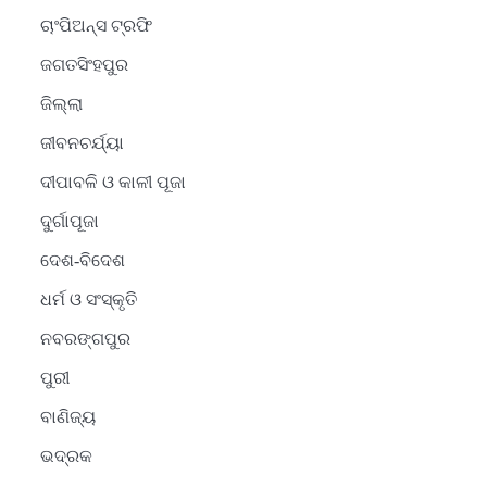
ଚାଂପିଅନ୍ସ ଟ୍ରଫି
ଜଗତସିଂହପୁର
ଜିଲ୍ଲା
ଜୀବନଚର୍ଯ୍ୟା
ଦୀପାବଳି ଓ କାଳୀ ପୂଜା
ଦୁର୍ଗାପୂଜା
ଦେଶ-ବିଦେଶ
ଧର୍ମ ଓ ସଂସ୍କୃତି
2
ନବରଙ୍ଗପୁର
ସୋଆର ୨୦ତମ ପ୍ରତିଷ୍ଠା
ପୁରୀ
ଦିବସରେ ବିଶ୍ୱବିଦ୍ୟାଳୟର
ସଫଳତା, ଉତ୍କର୍ଷତା ଓ
Reporters Pen
ବାଣିଜ୍ୟ
ଅଗ୍ରଗତିର ସ୍ମୃତିଚାରଣ
ଭଦ୍ରକ
3