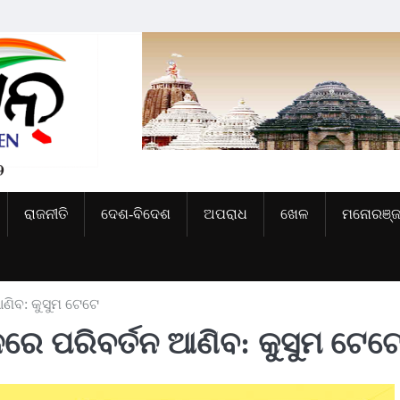
ରାଜନୀତି
ଦେଶ-ବିଦେଶ
ଅପରାଧ
ଖେଳ
ମନୋରଞ୍
ଣିବ: କୁସୁମ ଟେଟେ
ନରେ ପରିବର୍ତନ ଆଣିବ: କୁସୁମ ଟେଟ