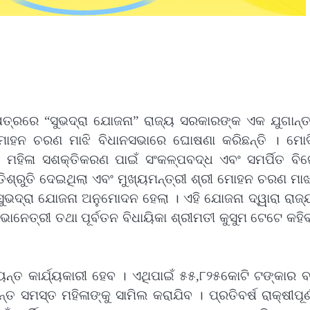
ତ୍ରରେ “ସୁଭଦ୍ରା ଯୋଜନା” ରାଜ୍ୟ ସରକାରଙ୍କ ଏକ ଯୁଗାନ୍ତ
ମୋହନ ଚରଣ ମାଝି ବିଧାନସଭାରେ ଘୋଷଣା କରିଛନ୍ତି । ମୋଦ
 । ମହିଳା ସଶକ୍ତିକରଣ ପାଇଁ ସଂକଳ୍ପବଦ୍ଧ ଏବଂ ସମର୍ପିତ ବି
ିଶ୍ରୁତି ଦେଇଥିଲା ଏବଂ ମୁଖ୍ୟମନ୍ତ୍ରୀ ଶ୍ରୀ ମୋହନ ଚରଣ ମା
 ସୁଭଦ୍ରା ଯୋଜନା ଅନୁମୋଦନ ହେଲା । ଏହି ଯୋଜନା ଦ୍ୱାରା ରାଜ
ାନେତ୍ରୀ ତଥା ପୂର୍ବତନ ବିଧାୟିକା ଶ୍ରୀମତୀ କୁସୁମ ଟେଟେ କହି
୍ୟନ୍ତ କାର୍ଯ୍ୟକାରୀ ହେବ । ଏଥିପାଇଁ ୫୫,୮୨୫କୋଟି ଟଙ୍କାର 
ତ ସମସ୍ତ ମହିଳାଙ୍କୁ ସାମିଲ କରାଯିବ । ପ୍ରତିବର୍ଷ ରାକ୍ଷୀପୂର୍ଣ