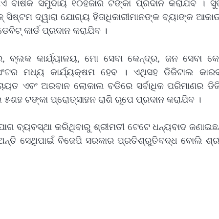
ଁ ବାର୍ଷିକ ସମୁଦାୟ ୧୦ହଜାର ଟଙ୍କା ପ୍ରଦାନ କରାଯିବ । ସୁଭ
୍ ସିଷ୍ଟମ ଦ୍ୱାରା ଯୋଗ୍ୟ ହିତାଧିକାରୀମାନଙ୍କ ବ୍ୟାଙ୍କ ଆକା
ବିଟ୍ କାର୍ଡ ପ୍ରଦାନ କରାଯିବ ।
ର, ବ୍ଲକ କାର୍ଯ୍ୟାଳୟ, ମୋ ସେବା କେନ୍ଦ୍ର, ଜନ ସେବା କେନ
ଂଟର ମଧ୍ୟ କାର୍ଯ୍ୟକ୍ଷମ ହେବ । ଏଥିସହ ଡିଜିଟାଲ କାରବ
ପଂଚାୟତ ଏବଂ ଅରବାନ ଲୋକାଲ ବଡିରେ ସର୍ବାଧିକ ପରିମାଣର ଡିଜ
ଇ ୫ଶହ ଟଙ୍କା ପ୍ରୋତ୍ସାହନ ରାଶି ରୂପେ ପ୍ରଦାନ କରାଯିବ ।
ଯୋଗ ବ୍ୟବସ୍ଥା କରିଥିବାରୁ ଶ୍ରୀମତୀ ଟେଟେ ଧନ୍ୟବାଦ ଜଣାଇଛନ
ନ୍ତି ସେଥିପାଇଁ ବିଜେପି ସରକାର ପ୍ରତିଶ୍ରୁତିବଦ୍ଧ ବୋଲି ଶ୍