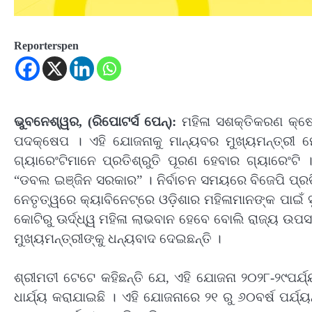
Reporterspen
ଭୁବନେଶ୍ୱର, (ରିପୋଟର୍ସ ପେନ୍‌):
ମହିଳା ସଶକ୍ତିକରଣ କ୍ଷେ
ପଦକ୍ଷେପ । ଏହି ଯୋଜନାକୁ ମାନ୍ୟବର ମୁଖ୍ୟମନ୍ତ୍ରୀ 
ଗ୍ୟାରେଂଟିମାନେ ପ୍ରତିଶ୍ରୁତି ପୂରଣ ହେବାର ଗ୍ୟାରେଂଟି
“ଡବଲ ଇଞ୍ଜିନ ସରକାର” । ନିର୍ବାଚନ ସମୟରେ ବିଜେପି ପ୍ରତ
ନେତୃତ୍ୱରେ କ୍ୟାବିନେଟ୍‌ରେ ଓଡ଼ିଶାର ମହିଳାମାନଙ୍କ ପାଇଁ
କୋଟିରୁ ଊର୍ଦ୍ଧ୍ୱ ମହିଳା ଲାଭବାନ ହେବେ ବୋଲି ରାଜ୍ୟ ଉପସଭ
ମୁଖ୍ୟମନ୍ତ୍ରୀଙ୍କୁ ଧନ୍ୟବାଦ ଦେଇଛନ୍ତି ।
ଶ୍ରୀମତୀ ଟେଟେ କହିଛନ୍ତି ଯେ, ଏହି ଯୋଜନା ୨୦୨୮-୨୯ପର୍ଯ
ଧାର୍ଯ୍ୟ କରାଯାଇଛି । ଏହି ଯୋଜନାରେ ୨୧ ରୁ ୬୦ବର୍ଷ ପର୍ଯ୍ୟନ୍