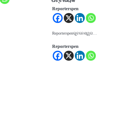
ପଟ୍ଟନାୟକ
Reporterspen
Reporterspenଭୁବନେଶ୍ୱର…
Reporterspen