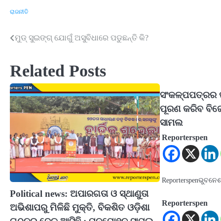
ରାଜନୀତି
ମୁଡ୍ ସୁଇଙ୍ଗ୍ ଯୋଗୁଁ ଅସୁବିଧାରେ ପଡୁଛନ୍ତି କି?
Post
navigation
Related Posts
ସଂକଳ୍ପପତ୍ରର ପ
ପୂରଣ କରିବ ବି
ସାମଲ
Reporterspen
Reporterspenଭୁବନେ
Political news: ଅପାରଗତା ଓ ସ୍ଥାଣୁତା
Reporterspen
ଅଭିଶାପରୁ ମିଳିଛି ମୁକ୍ତି, ବିକଶିତ ଓଡ଼ିଶା