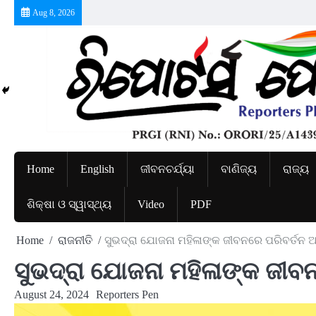
Skip
Aug 8, 2026
to
content
Home
English
ଜୀବନଚର୍ଯ୍ୟା
ବାଣିଜ୍ୟ
ରାଜ୍ୟ
ଶିକ୍ଷା ଓ ସ୍ୱାସ୍ଥ୍ୟ
Video
PDF
Home
ରାଜନୀତି
ସୁଭଦ୍ରା ଯୋଜନା ମହିଳାଙ୍କ ଜୀବନରେ ପରିବର୍ତନ ଆ
ସୁଭଦ୍ରା ଯୋଜନା ମହିଳାଙ୍କ ଜୀବ
August 24, 2024
Reporters Pen