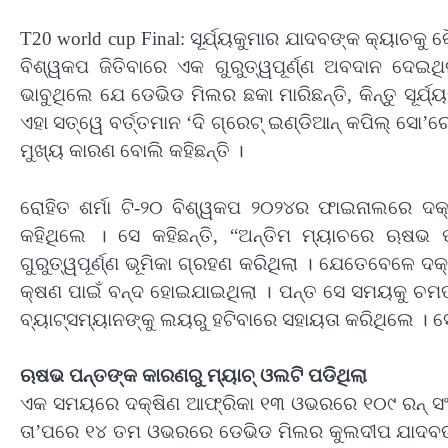
T20 world cup Final: ସୂର୍ଯ୍ୟକୁମାର ଯାଦବଙ୍କ କ୍ୟାଚକୁ 
ବିଶ୍ୱକପ ଜିତିବାରେ ଏକ ଗୁରୁତ୍ୱପୂର୍ଣ୍ଣ ଅବଦାନ ଦେଇଥ
ଭାବୁଥିଲେ ଯେ ଡେଭିଡ ମିଲର ଛକା ମାରିଛନ୍ତି, କିନ୍ତୁ ସୂର୍
ଏହା ସତ୍ୱେ ବର୍ତ୍ତମାନ ‘ଦି ଗ୍ରେଟ୍ ଇଣ୍ଡିଆନ୍ କପିଲ୍ ସୋ’ର
ମୁଖ୍ୟ କାରଣ ବୋଲି କହିଛନ୍ତି ।
ରୋହିତ ଶର୍ମା ଟି-୨୦ ବିଶ୍ୱକପ ୨୦୨୪ର ଫାଇନାଲରେ ଦକ୍
କହିଥିଲେ । ସେ କହିଛନ୍ତି, “ଅନ୍ତିମ ମ୍ୟାଚରେ ଋଷଭ
ଗୁରୁତ୍ୱପୂର୍ଣ୍ଣ ଭୂମିକା ଗ୍ରହଣ କରିଥିଲା । ଯେତେବେଳେ ଦ
କ୍ଷଣ ପାଇଁ ବନ୍ଦ ହୋଇଯାଇଥିଲା । ପନ୍ତ ସେ ସମୟକୁ ଚମ
ବ୍ୟାଟ୍ସମ୍ୟାନଙ୍କୁ ଲୟରୁ ହଟିବାରେ ସହାୟତା କରିଥିଲେ । ସେ
ଋଷଭ ପନ୍ତଙ୍କ କାରଣରୁ ମ୍ୟାଚ୍ ଓଲଟି ପଡିଥିଲା
ଏକ ସମୟରେ ଦକ୍ଷିଣ ଆଫ୍ରିକା ୧୩ ଓଭରରେ ୧୦୯ ରନ୍ ସଂଗ
ତା’ପରେ ୧୪ ତମ ଓଭରରେ ଡେଭିଡ ମିଲର କୁଲଦୀପ ଯାଦବଙ୍