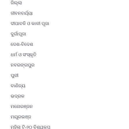
ଜିଲ୍ଲା
ଜୀବନଚର୍ଯ୍ୟା
ଦୀପାବଳି ଓ କାଳୀ ପୂଜା
ଦୁର୍ଗାପୂଜା
ଦେଶ-ବିଦେଶ
ଧର୍ମ ଓ ସଂସ୍କୃତି
ନବରଙ୍ଗପୁର
ପୁରୀ
ବାଣିଜ୍ୟ
ଭଦ୍ରକ
ମନୋରଞ୍ଜନ
ମୟୂରଭଞ୍ଜ
ମହିଳା ଟି-୨୦ ବିଶ୍ୱକପ