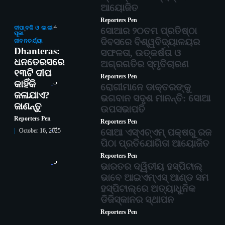
ଆୟୋଜିତ
Reporters Pen
2
ଦୀପାବଳି ଓ କାଳୀ
ସୋଆର ୨୦ତମ ପ୍ରତିଷ୍ଠା
ପୂଜା
ଦିବସରେ ବିଶ୍ୱବିଦ୍ୟାଳୟର
ଜୀବନଚର୍ଯ୍ୟା
Dhanteras:
ସଫଳତା, ଉତ୍କର୍ଷତା ଓ
ଧନତେରସରେ
ଅଗ୍ରଗତିର ସ୍ମୃତିଚାରଣ
୧୩ଟି ଦୀପ
Reporters Pen
3
କାହିଁକି
ରୋଗୀମାନେ ଡାକ୍ତରଙ୍କୁ
ଜଳାଯାଏ?
ଭଗବାନ ସଦୃଶ ମାନନ୍ତି: ସୋଆ
ଜାଣନ୍ତୁ
ଉପସଭାପତି
Reporters Pen
Reporters Pen
4
ସୋଆ ଏସ୍‌ଏଚ୍‌ଏମ୍ ପକ୍ଷରୁ ରଜ
October 16, 2025
ପିଠା ପ୍ରତିଯୋଗିତା ଆୟୋଜିତ
Reporters Pen
5
ଭାରତର ଦ୍ୱିତୀୟ ହସ୍ପିଟାଲ୍
ଭାବେ ଆଇଏମ୍‌ଏସ୍ ଆଣ୍ଡ ସମ
ହସ୍ପିଟାଲ୍‌ରେ ଅତ୍ୟାଧୁନିକ
ଡିଜିସ୍କାନର ସ୍ଥାପନ
Reporters Pen