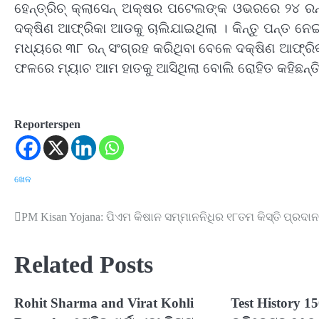
ହେନ୍ତ୍ରିଚ୍ କ୍ଲାସେନ୍ ଅକ୍ଷର ପଟେଲଙ୍କ ଓଭରରେ ୨୪ ରନ୍ 
ଦକ୍ଷିଣ ଆଫ୍ରିକା ଆଡକୁ ଚାଲିଯାଇଥିଲା । କିନ୍ତୁ ପନ୍ତ 
ମଧ୍ୟରେ ୩୮ ରନ୍ ସଂଗ୍ରହ କରିଥିବା ବେଳେ ଦକ୍ଷିଣ ଆଫ୍ରି
ଫଳରେ ମ୍ୟାଚ ଆମ ହାତକୁ ଆସିଥିଲା ବୋଲି ରୋହିତ କହିଛନ୍ତି
Reporterspen
ଖେଳ
PM Kisan Yojana: ପିଏମ କିଷାନ ସମ୍ମାନନିଧିର ୧୮ତମ କିସ୍ତି ପ୍ରଦାନ
Post
navigation
Related Posts
Rohit Sharma and Virat Kohli
Test History 1