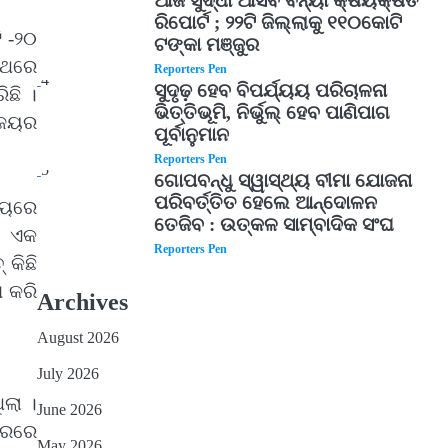
ଆଜି ସୁଦ୍ଧା ଆସିବ ବନ୍ୟା କ୍ଷୟକ୍ଷତି
ରିପୋର୍ଟ ; ୨୨ଟି ଜିଲ୍ଲାକୁ ୧୧୦କୋଟି
ି -୨୦
ଟଙ୍କା ମଞ୍ଜୁର
 ଥରେ
Reporters Pen
4
ସୁଦୃଢ଼ ହେବ ବିପର୍ଯ୍ୟୟ ପରିଚାଳନା
ିଛି ।
ଭିତ୍ତିଭୂମି, ନିର୍ଭୁଲ୍ ହେବ ପାଣିପାଗ
ବିଜୟର
ପୂର୍ବାନୁମାନ
Reporters Pen
5
ଗୋପବନ୍ଧୁ ସ୍ୱାସ୍ଥ୍ୟ ବୀମା ଯୋଜନା
ପରିବର୍ତ୍ତିତ ହେଲେ ଆନ୍ଦୋଳନ
ଷୟରେ
ତେଜିବ : ଉତ୍କଳ ସାମ୍ବାଦିକ ସଂଘ
େ ଏକ
Reporters Pen
 କିଛି
 କରି
Archives
August 2026
July 2026
ଲା ।
June 2026
ଭରରେ
May 2026