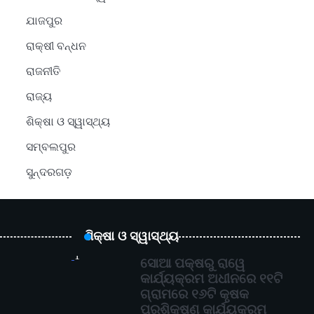
ଯାଜପୁର
ରାକ୍ଷୀ ବନ୍ଧନ
ରାଜନୀତି
ରାଜ୍ୟ
ଶିକ୍ଷା ଓ ସ୍ୱାସ୍ଥ୍ୟ
ସମ୍ବଲପୁର
ସୁନ୍ଦରଗଡ଼
ଶିକ୍ଷା ଓ ସ୍ୱାସ୍ଥ୍ୟ
1
ସୋଆ ପକ୍ଷରୁ ରାୱେ
କାର୍ଯ୍ୟକ୍ରମ ଅଧୀନରେ ୧୧ଟି
ଗ୍ରାମରେ ୧୬ଟି କୃଷକ
ପ୍ରଶିକ୍ଷଣ କାର୍ଯ୍ୟକ୍ରମ