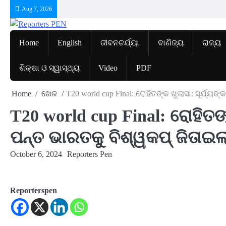
Skip
Aug 7, 2026
to
content
Home
English
ଜୀବନଚର୍ଯ୍ୟା
ବାଣିଜ୍ୟ
ରାଜ୍ୟ
ଶିକ୍ଷା ଓ ସ୍ୱାସ୍ଥ୍ୟ
Video
PDF
Home
ଖେଳ
T20 world cup Final: ରୋହିତଙ୍କ ଖୁଲାସା: ସୂର୍ଯ୍ୟଙ୍
T20 world cup Final: ରୋହିତଙ୍କ 
ପନ୍ତ ଭାରତକୁ ବିଶ୍ୱକପ୍ ଜିତାଇଲ
October 6, 2024
Reporters Pen
Reporterspen