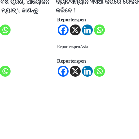
 ବର୍ଷ ପୂରଣ, ଆୟୋଜନ
ବ୍ୟାଟସମ୍ୟାନ ଏସିଆ କପରେ ରେକର୍ଡ
ମ୍ୟାଚ୍’; ଜାଣନ୍ତୁ
କରିବେ !
Reporterspen
ReporterspenAsia…
Reporterspen