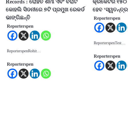
Records : ରୋହିତ ଶର୍ମା ଏବଂ ବିରାଟ
କ୍ରିକେଟର ୧୫୦
କୋହଲି ସିଡନୀରେ ୭ଟି ପ୍ରମୁଖ ରେକର୍ଡ
ହେବ ‘ସ୍ୱତନ୍ତ୍ର 
ଭାଙ୍ଗିଛନ୍ତି
Reporterspen
Reporterspen
ReporterspenTest…
ReporterspenRohit…
Reporterspen
Reporterspen