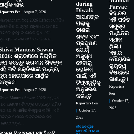
Mandar
during
ଆର୍ଥିକ ଲାଭ
Parvat:
Diwali:
Reporters Pen
August 7, 2026
ବିହାରର
ଆପଣଙ୍କ
ଏହି ପର୍ବତ
Navpancham Yog 2026 Effect : ବୈଦିକ
ପିଲାକୁ
ସମୁଦ୍ର
ଜ୍ୟୋତିଷ ଶାସ୍ତ୍ର ଅନୁସାରେ ଅଗଷ୍ଟ
ବାଣର
ମନ୍ଥନର
ମାସରେ ବୁଦ୍ଧିର କାରକ ବୁଧ ଏବଂ
ଶବ୍ଦ ଏବଂ
ନ୍ୟାୟର କାରକ ଶନି ଏକ ବିଶେଷ…
ସ୍ଥାନ
ପ୍ରଦୂଷଣ
ଥିଲା।
Shiva Mantras Sawan
ଯୋଗୁଁ
ଏହାର
2026: ଶ୍ରାବଣରେ ନିୟମିତ
ଅସୁସ୍ଥ
ପୌରାଣିକ
ଜପ କରନ୍ତୁ ଭଗବାନ ଶିବଙ୍କ
ହେବାରୁ
ଗୁରୁତ୍ୱ
ଏହି ୩ଟି ଶକ୍ତିଶାଳୀ ମନ୍ତ୍ର,
ରୋକିବା
ବିଷୟରେ
ଦୂର ହୋଇପାରେ ଆର୍ଥିକ
ପାଇଁ, ଏହି
ଜାଣନ୍ତୁ।
ସଙ୍କଟ
ଟିପ୍ସଗୁଡ଼ିକୁ
Reporters
ଅନୁସରଣ
Reporters Pen
August 7, 2026
Pen
କରନ୍ତୁ
Shiva Mantras Sawan 2026: ଶ୍ରାବଣ
October 17,
Reporters Pen
ମାସ ଭଗବାନ ଶିବଙ୍କ ଅତ୍ୟନ୍ତ ପ୍ରିୟ
2025
ମାସ ବୋଲି ଧାର୍ମିକ ବିଶ୍ୱାସ ରହିଛି। ଏହି
October 17,
ପବିତ୍ର ମାସରେ ଭକ୍ତିଭାବର ସହ
2025
ମହାଦେବଙ୍କ…
ଜୀବନଚର୍ଯ୍ୟା
ଦୀପାବଳି ଓ କାଳୀ
୨୦୨୭ ବିଶ୍ୱକପ ପାଇଁ ରବି