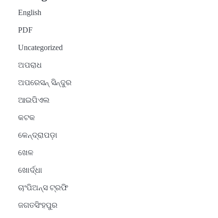
English
PDF
Uncategorized
ଅପରାଧ
ଅପରେସନ୍ ସିନ୍ଦୁର
ଆଇପିଏଲ
କଟକ
କେନ୍ଦ୍ରାପଡ଼ା
ଖେଳ
ଖୋର୍ଦ୍ଧା
ଚାଂପିଅନ୍ସ ଟ୍ରଫି
ଜଗତସିଂହପୁର