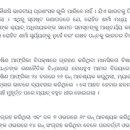
କୌଣସି ଭାରତୀୟ ପ୍ରଶଂସକ ଭୁଲି ପାରିବେ ନାହିଁ । ଯିଏ ଭାରତକୁ ଟ
ିଲା । ଏଥିରୁ ସ୍ପଷ୍ଟ ଜଣାପଡଡେ ଯେ, ରୋହିତ ଶର୍ମା ମଧ୍ୟ
ଯ୍ୟଙ୍କ କ୍ୟାଚ୍ ଅଧିନାୟକଙ୍କ ସମେତ ସମସ୍ତଙ୍କୁ ଆଶ୍ଚର୍ଯ୍ୟ କର
େ ରୋହିତ ଶର୍ମା ସୂର୍ଯ୍ୟଙ୍କୁ ନୁହେଁ ବରଂ ଋଷବ ପନ୍ତକୁ ଭାରତର 
ଷିଣ ଆଫ୍ରିକା ବିପକ୍ଷରେ ଗ୍ରହଣ କରିଥିବା ମାନସିକତା ବି
 ପନ୍ତଙ୍କ ରଣନୈତିକ ଚିନ୍ତାଧାରା ବୋଧହୁଏ ଆମର ବିଜୟର
କ୍ଷିଣ ଆଫ୍ରିକା ୨୪ ବଲରେ ୨୬ ରନ୍ ଆବଶ୍ୟକ କରୁଥିଲା, ମ୍ୟାଚ୍
ତ୍କାର ଭାବରେ ବ୍ୟବହାର କରିଥିଲେ । ସେ ଆହତ ହେବାର ଛଳନା
ହି ମୁହୂର୍ତ୍ତ ପରେ ମ୍ୟାଚ୍ ବହୁତ ଧୀର ହୋଇଗଲା ।
୍ରହ କରିଥିଲା ଏବଂ ଦଳ ୭ ଓଭରରେ ୬୯ ରନ୍ ଆବଶ୍ୟକ କରିଥି
କ ଓଭରରେ ୧୪ ରନ୍ ସଂଗ୍ରହ କରିଥିବା ବେଳେ ପରବର୍ତ୍ତୀ ଓ