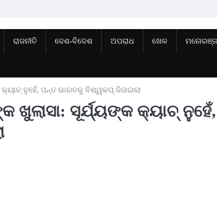
ରାଜନୀତି
ଦେଶ-ବିଦେଶ
ଅପରାଧ
ଖେଳ
ମନୋରଞ୍
କ କ୍ୟାଚ୍ ନୁହେଁ, ପନ୍ତ ଭାରତକୁ ବିଶ୍ୱକପ୍ ଜିତାଇଲା
ଖୁଲାସା: ସୂର୍ଯ୍ୟଙ୍କ କ୍ୟାଚ୍ ନୁହେଁ,
ା