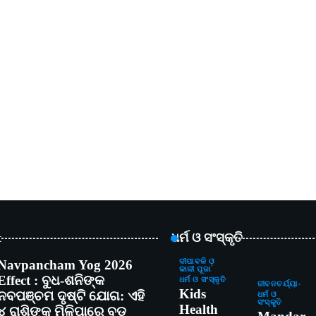
t
ଧର୍ମ ଓ ସଂସ୍କୃତି
Navpancham Yog 2026
ଦୀପାବଳି ଓ
କାଳୀ ପୂଜା
Effect : ବୁଧ-ଶନିଙ୍କ
ଧର୍ମ ଓ ସଂସ୍କୃତି
ଜୀବନଚର୍ଯ୍ୟା
Kids
ନବପଞ୍ଚମ ଦୃଷ୍ଟି ଯୋଗ: ଏହି
ଧର୍ମ ଓ
ସଂସ୍କୃତି
Health
୪ ରାଶିଙ୍କୁ ମିଳିପାରେ ବଡ଼