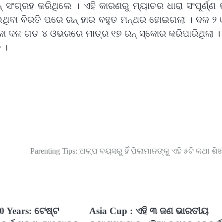
ସଂଗ୍ରହ କରିଥିଲେ । ଏହି କାରଣରୁ ମ୍ୟାଚର ଧାରା ସଂପୂର୍ଣ୍ଣ
ନେଇଥିବା ବିରତି ପରେ ରନ୍ ହାର ବହୁତ ମନ୍ଥର ହୋଇଗଲା । ଦଳ 
କା ଦଳ ଗତ ୪ ଓଭରରେ ମାତ୍ର ୧୭ ରନ୍ ସ୍କୋର କରିପାରିଥିଲା ।
 ।
Parenting Tips: ଅଳ୍ପ ବୟସରୁ ହିଁ ପିଲାମାନଙ୍କୁ ଏହି ୫ଟି କଥା ଶିଖ
50 Years: ଟେଷ୍ଟ
Asia Cup : ଏହି ୩ ଜଣ ଭାରତୀୟ