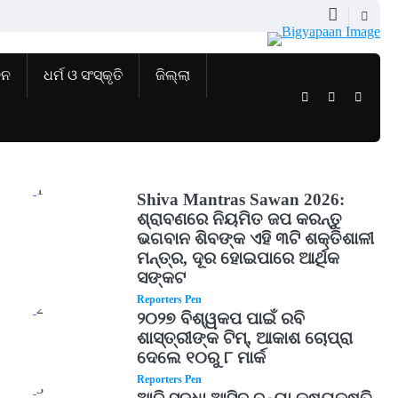
ଜନ
ଧର୍ମ ଓ ସଂସ୍କୃତି
ଜିଲ୍ଲା
Twitter
Facebook
Instag
1
Shiva Mantras Sawan 2026:
ଶ୍ରାବଣରେ ନିୟମିତ ଜପ କରନ୍ତୁ
ଭଗବାନ ଶିବଙ୍କ ଏହି ୩ଟି ଶକ୍ତିଶାଳୀ
ମନ୍ତ୍ର, ଦୂର ହୋଇପାରେ ଆର୍ଥିକ
ସଙ୍କଟ
Reporters Pen
2
୨୦୨୭ ବିଶ୍ୱକପ ପାଇଁ ରବି
ଶାସ୍ତ୍ରୀଙ୍କ ଟିମ୍, ଆକାଶ ଚୋପ୍ରା
ଦେଲେ ୧୦ରୁ ୮ ମାର୍କ
Reporters Pen
3