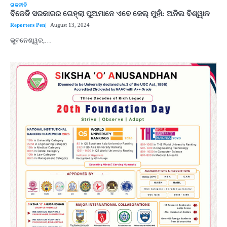
ରାଜନୀତି
ବିଜେଡି ସରକାରର ଗେହ୍ଲା ପୁଅମାନେ ଏବେ ଜେଲ୍ ମୁହାଁ: ଅନିଲ ବିଶ୍ୱାଳ
Reporters Pen
August 13, 2024
ଭୁବନେଶ୍ୱର,…
2
୨୦୨୭ ବିଶ୍ୱକପ ପାଇଁ ରବି ଶାସ୍ତ୍ରୀଙ୍କ ଟିମ୍,
ଆକାଶ ଚୋପ୍ରା ଦେଲେ ୧୦ରୁ ୮ ମାର୍କ
Reporters Pen
3
ଆଜି ସୁଦ୍ଧା ଆସିବ ବନ୍ୟା କ୍ଷୟକ୍ଷତି ରିପୋର୍ଟ
; ୨୨ଟି ଜିଲ୍ଲାକୁ ୧୧୦କୋଟି ଟଙ୍କା ମଞ୍ଜୁର