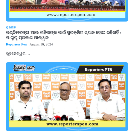
ରାଜନୀତି
ପଶ୍ଚିମବଙ୍ଗ ଆଉ ମହିଳାଙ୍କ ପାଇଁ ସୁରକ୍ଷିତ ସ୍ଥାନ ହୋଇ ରହିନାହିଁ :
ଡ.ଗୁରୁ ପ୍ରକାଶ ପାଶୱାନ
Reporters Pen
August 16, 2024
ଭୁବନେଶ୍ୱର,…