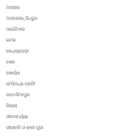
ଅପରାଧ
ଅପରେସନ୍ ସିନ୍ଦୁର
ଆଇପିଏଲ
କଟକ
କେନ୍ଦ୍ରାପଡ଼ା
ଖେଳ
ଖୋର୍ଦ୍ଧା
ଚାଂପିଅନ୍ସ ଟ୍ରଫି
ଜଗତସିଂହପୁର
ଜିଲ୍ଲା
ଜୀବନଚର୍ଯ୍ୟା
ଦୀପାବଳି ଓ କାଳୀ ପୂଜା