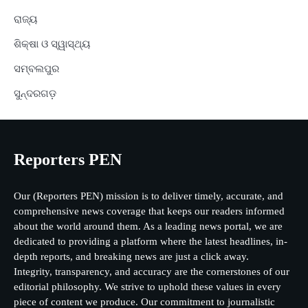
ରାଜ୍ୟ
ଶିକ୍ଷା ଓ ସ୍ୱାସ୍ଥ୍ୟ
ସମ୍ବଲପୁର
ସୁନ୍ଦରଗଡ଼
Reporters PEN
Our (Reporters PEN) mission is to deliver timely, accurate, and
comprehensive news coverage that keeps our readers informed
about the world around them. As a leading news portal, we are
dedicated to providing a platform where the latest headlines, in-
depth reports, and breaking news are just a click away.
Integrity, transparency, and accuracy are the cornerstones of our
editorial philosophy. We strive to uphold these values in every
piece of content we produce. Our commitment to journalistic