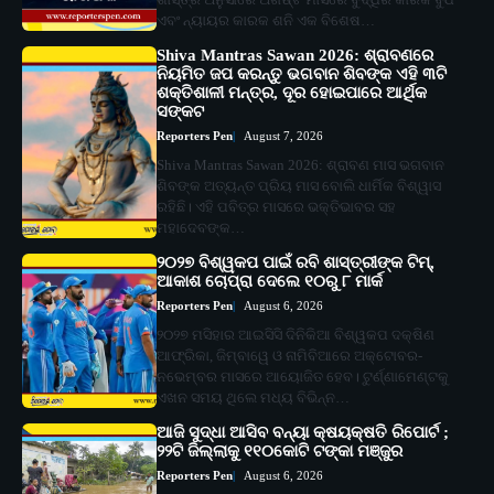
ଏବଂ ନ୍ୟାୟର କାରକ ଶନି ଏକ ବିଶେଷ…
Shiva Mantras Sawan 2026: ଶ୍ରାବଣରେ
ନିୟମିତ ଜପ କରନ୍ତୁ ଭଗବାନ ଶିବଙ୍କ ଏହି ୩ଟି
ଶକ୍ତିଶାଳୀ ମନ୍ତ୍ର, ଦୂର ହୋଇପାରେ ଆର୍ଥିକ
ସଙ୍କଟ
Reporters Pen
August 7, 2026
Shiva Mantras Sawan 2026: ଶ୍ରାବଣ ମାସ ଭଗବାନ
ଶିବଙ୍କ ଅତ୍ୟନ୍ତ ପ୍ରିୟ ମାସ ବୋଲି ଧାର୍ମିକ ବିଶ୍ୱାସ
ରହିଛି। ଏହି ପବିତ୍ର ମାସରେ ଭକ୍ତିଭାବର ସହ
ମହାଦେବଙ୍କ…
୨୦୨୭ ବିଶ୍ୱକପ ପାଇଁ ରବି ଶାସ୍ତ୍ରୀଙ୍କ ଟିମ୍,
ଆକାଶ ଚୋପ୍ରା ଦେଲେ ୧୦ରୁ ୮ ମାର୍କ
Reporters Pen
August 6, 2026
୨୦୨୭ ମସିହାର ଆଇସିସି ଦିନିକିଆ ବିଶ୍ୱକପ ଦକ୍ଷିଣ
ଆଫ୍ରିକା, ଜିମ୍ବାୱେ ଓ ନାମିବିଆରେ ଅକ୍ଟୋବର-
ନଭେମ୍ବର ମାସରେ ଆୟୋଜିତ ହେବ। ଟୁର୍ଣ୍ଣାମେଣ୍ଟକୁ
ଏଖନ ସମୟ ଥିଲେ ମଧ୍ୟ ବିଭିନ୍ନ…
ଆଜି ସୁଦ୍ଧା ଆସିବ ବନ୍ୟା କ୍ଷୟକ୍ଷତି ରିପୋର୍ଟ ;
୨୨ଟି ଜିଲ୍ଲାକୁ ୧୧୦କୋଟି ଟଙ୍କା ମଞ୍ଜୁର
Reporters Pen
August 6, 2026