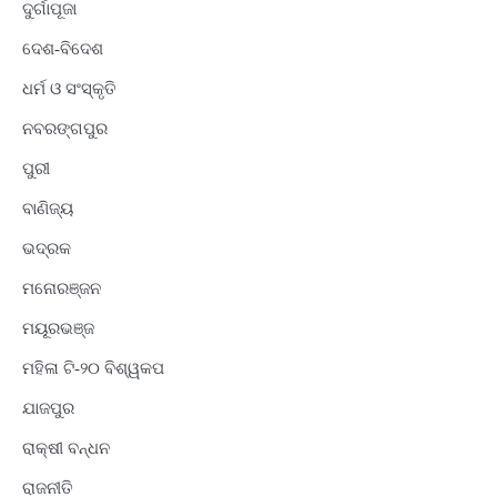
ଦୁର୍ଗାପୂଜା
ଦେଶ-ବିଦେଶ
ଧର୍ମ ଓ ସଂସ୍କୃତି
ନବରଙ୍ଗପୁର
ପୁରୀ
ବାଣିଜ୍ୟ
ଭଦ୍ରକ
ମନୋରଞ୍ଜନ
ମୟୂରଭଞ୍ଜ
ମହିଳା ଟି-୨୦ ବିଶ୍ୱକପ
ଯାଜପୁର
ରାକ୍ଷୀ ବନ୍ଧନ
ରାଜନୀତି