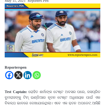
May 11, 2025
Reporters Pen
Reporterspen
Test Captain:
ରୋହିତ ଶର୍ମାଙ୍କ ଟେଷ୍ଟ ଅବସର ପରେ, ଜସପ୍ରିତ
ବୁମରାହଙ୍କୁ ଟିମ୍ ଇଣ୍ଡିଆର ନୂତନ ଟେଷ୍ଟ ଅଧିନାୟକ ପାଇଁ ଏକ
ବିକଳ୍ପ ଭାବରେ ଦେଖାଯାଉଥିଲା। ଏବେ ଏକ ନୂତନ ଅପଡେଟ୍ ଆସିଛି