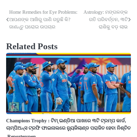
Home Remedies for Eye Problems:
Astrology: ମଙ୍ଗଳଙ୍କ
Post
ଆପଣଙ୍କ ଆଖିରୁ ପାଣି ଗଡୁଛି କି?
ଗତି ପରିବର୍ତ୍ତନ, ୩ଟି
navigation
ଜାଣନ୍ତୁ ଘରୋଇ ଉପଚାର
ରାଶିକୁ ବଡ଼ ଲାଭ
Related Posts
Champions Trophy : ଟିମ୍ ଇଣ୍ଡିଆ ପାଖରେ ୩ଟି ଟ୍ରମ୍ପ କାର୍ଡ,
ଚାମ୍ପିଅନ୍ସ ଟ୍ରଫି ଫାଇନାଲରେ ନ୍ୟୁଜିଲାଣ୍ଡ ପରାଜିତ ହେବା ନିଶ୍ଚିତ
Reporterspen