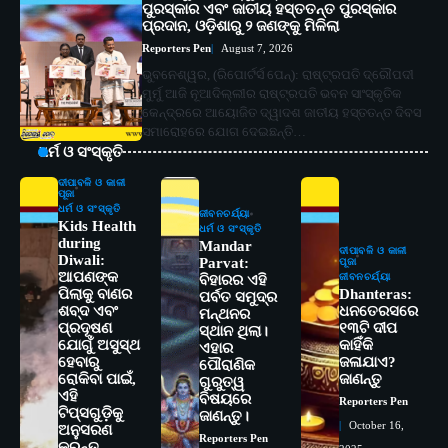
ପୁରସ୍କାର ଏବଂ ଜାତୀୟ ହସ୍ତତନ୍ତ ପୁରସ୍କାର
ପ୍ରଦାନ, ଓଡ଼ିଶାରୁ ୨ ଜଣଙ୍କୁ ମିଳିଲା
Reporters Pen
August 7, 2026
ଭୁବନେଶ୍ୱର, (ରିପୋର୍ଟର୍ସ ପେନ୍‌): ରାଷ୍ଟ୍ରପତି ଦ୍ରୌପଦୀ
ମୁର୍ମୁ ଆଜି ନୂଆଦିଲ୍ଲୀର ରାଷ୍ଟ୍ରପତି ଭବନ ସାଂସ୍କୃତିକ
କେନ୍ଦ୍ରରେ ଆୟୋଜିତ ଦ୍ୱାଦଶ ଜାତୀୟ ହସ୍ତତନ୍ତ ଦିବସ
ସମାରୋହରେ ଯୋଗ ଦେଇଛନ୍ତି…
ଧର୍ମ ଓ ସଂସ୍କୃତି
ଦୀପାବଳି ଓ କାଳୀ
ପୂଜା
ଧର୍ମ ଓ ସଂସ୍କୃତି
ଜୀବନଚର୍ଯ୍ୟା
Kids Health
ଧର୍ମ ଓ ସଂସ୍କୃତି
during
Mandar
ଦୀପାବଳି ଓ କାଳୀ
Diwali:
Parvat:
ପୂଜା
ଆପଣଙ୍କ
ଜୀବନଚର୍ଯ୍ୟା
ବିହାରର ଏହି
ପିଲାକୁ ବାଣର
Dhanteras:
ପର୍ବତ ସମୁଦ୍ର
ଶବ୍ଦ ଏବଂ
ଧନତେରସରେ
ମନ୍ଥନର
ପ୍ରଦୂଷଣ
୧୩ଟି ଦୀପ
ସ୍ଥାନ ଥିଲା।
ଯୋଗୁଁ ଅସୁସ୍ଥ
କାହିଁକି
ଏହାର
ହେବାରୁ
ଜଳାଯାଏ?
ପୌରାଣିକ
ରୋକିବା ପାଇଁ,
ଜାଣନ୍ତୁ
ଗୁରୁତ୍ୱ
ଏହି
ବିଷୟରେ
Reporters Pen
ଟିପ୍ସଗୁଡ଼ିକୁ
ଜାଣନ୍ତୁ।
2
October 16,
ସୋଆର ୨୦ତମ ପ୍ରତିଷ୍ଠା ଦିବସରେ
ଅନୁସରଣ
Reporters Pen
କରନ୍ତୁ