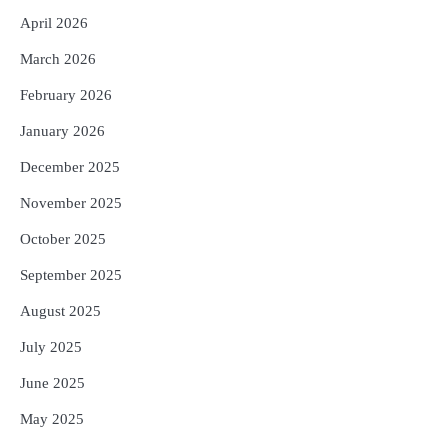
କ୍ଷତିପୂରଣ ଦେବାକୁ ରାଜସ୍ୱ ମନ୍ତ୍ରୀଙ୍କ
April 2026
ନିର୍ଦ୍ଦେଶ
Reporters Pen
March 2026
5
ଓଡ଼ିଶା ଫୁଡ୍ ପ୍ରୋ ୨୦୨୬ : ୪୩,୪୩୭ କୋଟି
ଟଙ୍କାର ନିବେଶ ପ୍ରସ୍ତାବ ହାସଲ
February 2026
Reporters Pen
January 2026
December 2025
November 2025
October 2025
September 2025
August 2025
July 2025
June 2025
May 2025