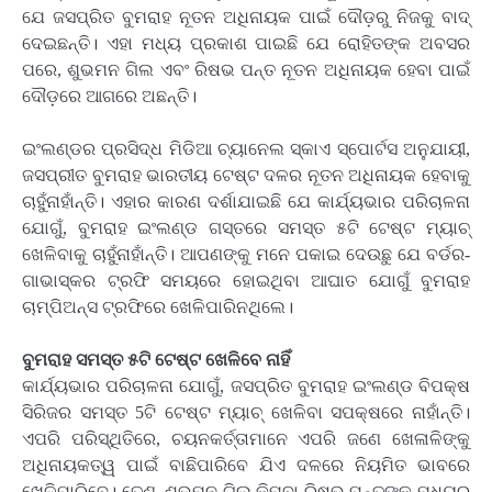
ଯେ ଜସପ୍ରିତ ବୁମରାହ ନୂତନ ଅଧିନାୟକ ପାଇଁ ଦୌଡ଼ରୁ ନିଜକୁ ବାଦ୍
ଦେଇଛନ୍ତି। ଏହା ମଧ୍ୟ ପ୍ରକାଶ ପାଇଛି ଯେ ରୋହିତଙ୍କ ଅବସର
ପରେ, ଶୁଭମନ ଗିଲ ଏବଂ ରିଷଭ ପନ୍ତ ନୂତନ ଅଧିନାୟକ ହେବା ପାଇଁ
ଦୌଡ଼ରେ ଆଗରେ ଅଛନ୍ତି।
ଇଂଲଣ୍ଡର ପ୍ରସିଦ୍ଧ ମିଡିଆ ଚ୍ୟାନେଲ ସ୍କାଏ ସ୍ପୋର୍ଟସ ଅନୁଯାୟୀ,
ଜସପ୍ରୀତ ବୁମରାହ ଭାରତୀୟ ଟେଷ୍ଟ ଦଳର ନୂତନ ଅଧିନାୟକ ହେବାକୁ
ଚାହୁଁନାହାଁନ୍ତି। ଏହାର କାରଣ ଦର୍ଶାଯାଇଛି ଯେ କାର୍ଯ୍ୟଭାର ପରିଚାଳନା
ଯୋଗୁଁ, ବୁମରାହ ଇଂଲଣ୍ଡ ଗସ୍ତରେ ସମସ୍ତ ୫ଟି ଟେଷ୍ଟ ମ୍ୟାଚ୍
ଖେଳିବାକୁ ଚାହୁଁନାହାଁନ୍ତି। ଆପଣଙ୍କୁ ମନେ ପକାଇ ଦେଉଛୁ ଯେ ବର୍ଡର-
ଗାଭାସ୍କର ଟ୍ରଫି ସମୟରେ ହୋଇଥିବା ଆଘାତ ଯୋଗୁଁ ବୁମରାହ
ଚାମ୍ପିଅନ୍ସ ଟ୍ରଫିରେ ଖେଳିପାରିନଥିଲେ।
ବୁମରାହ ସମସ୍ତ ୫ଟି ଟେଷ୍ଟ ଖେଳିବେ ନାହିଁ
କାର୍ଯ୍ୟଭାର ପରିଚାଳନା ଯୋଗୁଁ, ଜସପ୍ରିତ ବୁମରାହ ଇଂଲଣ୍ଡ ବିପକ୍ଷ
ସିରିଜର ସମସ୍ତ 5ଟି ଟେଷ୍ଟ ମ୍ୟାଚ୍ ଖେଳିବା ସପକ୍ଷରେ ନାହାଁନ୍ତି।
ଏପରି ପରିସ୍ଥିତିରେ, ଚୟନକର୍ତ୍ତାମାନେ ଏପରି ଜଣେ ଖେଳାଳିଙ୍କୁ
ଅଧିନାୟକତ୍ୱ ପାଇଁ ବାଛିପାରିବେ ଯିଏ ଦଳରେ ନିୟମିତ ଭାବରେ
ଖେଳିପାରିବେ। ତେଣୁ, ଶୁଭମନ ଗିଲ କିମ୍ବା ରିଷଭ ପନ୍ତଙ୍କ ମଧ୍ୟରୁ