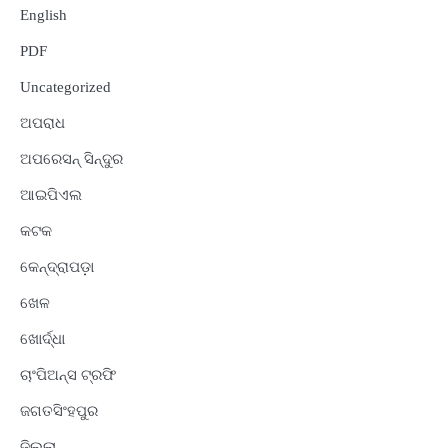
English
PDF
Uncategorized
ଅପରାଧ
ଅପରେସନ୍ ସିନ୍ଦୁର
ଆଇପିଏଲ
କଟକ
କେନ୍ଦ୍ରାପଡ଼ା
ଖେଳ
ଖୋର୍ଦ୍ଧା
ଚାଂପିଅନ୍ସ ଟ୍ରଫି
ଜଗତସିଂହପୁର
ଜିଲ୍ଲା