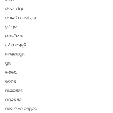
ଜୀବନଚର୍ଯ୍ୟା
ଦୀପାବଳି ଓ କାଳୀ ପୂଜା
ଦୁର୍ଗାପୂଜା
ଦେଶ-ବିଦେଶ
ଧର୍ମ ଓ ସଂସ୍କୃତି
ନବରଙ୍ଗପୁର
ପୁରୀ
ବାଣିଜ୍ୟ
ଭଦ୍ରକ
ମନୋରଞ୍ଜନ
ମୟୂରଭଞ୍ଜ
ମହିଳା ଟି-୨୦ ବିଶ୍ୱକପ