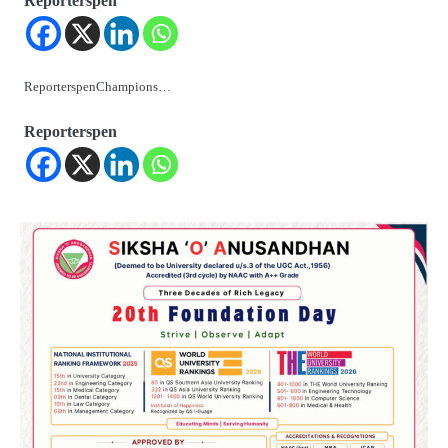
Reporterspen
ReporterspenChampions…
Reporterspen
2
‘ଭବିଷ୍ୟତ ପିଢିର ଆକାଂକ୍ଷାକୁ ପୂରଣ କରିବା
ଲାଗି ଶିକ୍ଷା ବ୍ୟବସ୍ଥାରେ ପରିବର୍ତ୍ତନ ଜରୁରୀ’
Reporters Pen
3
୨୨ଜଣ ବୁଣାକାରଙ୍କୁ ସନ୍ଥ କବୀର ହସ୍ତତନ୍ତ