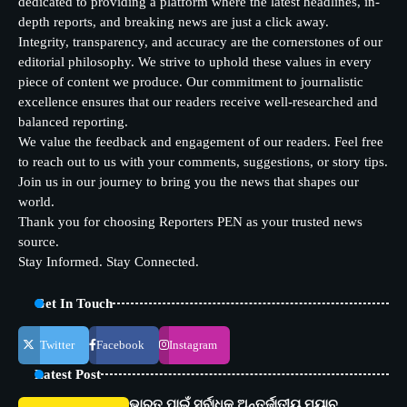
dedicated to providing a platform where the latest headlines, in-
depth reports, and breaking news are just a click away.
Integrity, transparency, and accuracy are the cornerstones of our
editorial philosophy. We strive to uphold these values in every
piece of content we produce. Our commitment to journalistic
excellence ensures that our readers receive well-researched and
balanced reporting.
We value the feedback and engagement of our readers. Feel free
to reach out to us with your comments, suggestions, or story tips.
Join us in our journey to bring you the news that shapes our
world.
Thank you for choosing Reporters PEN as your trusted news
source.
Stay Informed. Stay Connected.
Get In Touch
Twitter
Facebook
Instagram
Latest Post
ଭାରତ ପାଇଁ ସର୍ବାଧିକ ଅନ୍ତର୍ଜାତୀୟ ମ୍ୟାଚ୍