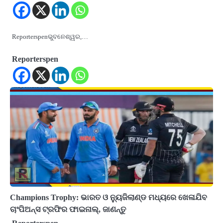
Reporterspenଭୁବନେଶ୍ୱର,…
Reporterspen
Champions Trophy: ଭାରତ ଓ ନ୍ୟୁଜିଲାଣ୍ଡ ମଧ୍ୟରେ ଖେଳାଯିବ
ଚାଂପିଅନ୍ସ ଟ୍ରଫିର ଫାଇନାଲ୍‌, ଜାଣନ୍ତୁ