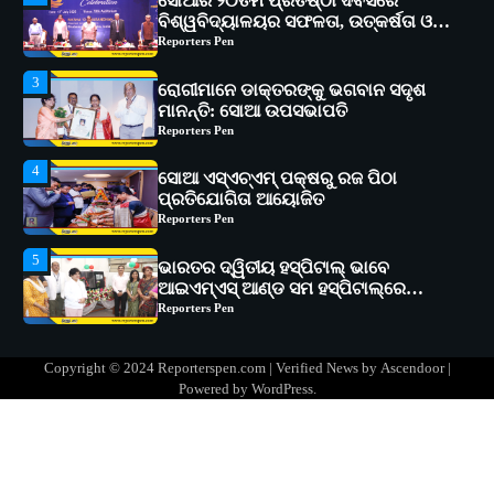
3
ରୋଗୀମାନେ ଡାକ୍ତରଙ୍କୁ ଭଗବାନ ସଦୃଶ
ମାନନ୍ତି: ସୋଆ ଉପସଭାପତି
Reporters Pen
4
ସୋଆ ଏସ୍‌ଏଚ୍‌ଏମ୍ ପକ୍ଷରୁ ରଜ ପିଠା
ପ୍ରତିଯୋଗିତା ଆୟୋଜିତ
Reporters Pen
5
ଭାରତର ଦ୍ୱିତୀୟ ହସ୍ପିଟାଲ୍ ଭାବେ
ଆଇଏମ୍‌ଏସ୍ ଆଣ୍ଡ ସମ ହସ୍ପିଟାଲ୍‌ରେ
ଅତ୍ୟାଧୁନିକ ଡିଜିସ୍କାନର ସ୍ଥାପନ
Reporters Pen
1
ସୋଆ ପକ୍ଷରୁ ରାୱେ କାର୍ଯ୍ୟକ୍ରମ ଅଧୀନରେ
୧୧ଟି ଗ୍ରାମରେ ୧୬ଟି କୃଷକ ପ୍ରଶିକ୍ଷଣ
କାର୍ଯ୍ୟକ୍ରମ ଆୟୋଜିତ
Reporters Pen
2
Copyright © 2024 Reporterspen.com | Verified News by
Ascendoor
|
ସୋଆର ୨୦ତମ ପ୍ରତିଷ୍ଠା ଦିବସରେ
Powered by
WordPress
.
ବିଶ୍ୱବିଦ୍ୟାଳୟର ସଫଳତା, ଉତ୍କର୍ଷତା ଓ
ଅଗ୍ରଗତିର ସ୍ମୃତିଚାରଣ
Reporters Pen
3
ରୋଗୀମାନେ ଡାକ୍ତରଙ୍କୁ ଭଗବାନ ସଦୃଶ
ମାନନ୍ତି: ସୋଆ ଉପସଭାପତି