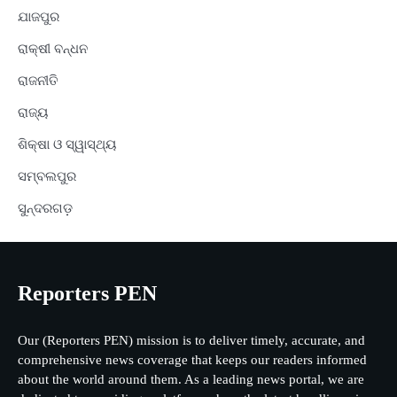
ଯାଜପୁର
ରାକ୍ଷୀ ବନ୍ଧନ
ରାଜନୀତି
ରାଜ୍ୟ
ଶିକ୍ଷା ଓ ସ୍ୱାସ୍ଥ୍ୟ
ସମ୍ବଲପୁର
ସୁନ୍ଦରଗଡ଼
Reporters PEN
Our (Reporters PEN) mission is to deliver timely, accurate, and
comprehensive news coverage that keeps our readers informed
about the world around them. As a leading news portal, we are