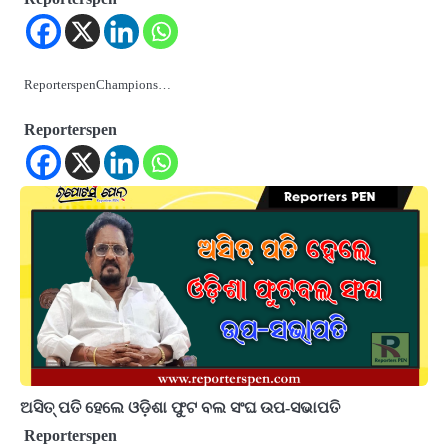
ReporterspenChampions…
Reporterspen
ଅସିତ୍ ପତି ହେଲେ ଓଡ଼ିଶା ଫୁଟ ବଲ ସଂଘ ଉପ-ସଭାପତି
Reporterspen