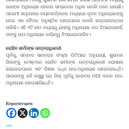
ଜଣଙ୍କ ଅଧିନାୟକ ହେବାର ସମ୍ଭାବନା ଅଧିକ ବୋଲି ମନେ ହେଉଛି।
ଆଗାମୀ ସପ୍ତାହରେ ଚୟନକର୍ତ୍ତାଙ୍କ ମଧ୍ୟରେ ନୂତନ ଅଧିନାୟକଙ୍କୁ
ନେଇ ଏକ ବୈଠକ ଅନୁଷ୍ଠିତ ହୋଇପାରେ ବୋଲି କଳ୍ପନାଜଳ୍ପନା
ଚାଲିଛି। ଏହି ୨ଟି ନାମ ମଧ୍ୟରୁ ଯାହାକୁ ଅଧିନାୟକ ପଦ ଦିଆଯାଇନାହିଁ,
ତାଙ୍କୁ ଉପ-ଅଧିନାୟକ ଦାୟିତ୍ୱ ଦିଆଯାଇପାରିବ।
ରୋହିତ ଶର୍ମାଙ୍କ ଉତ୍ତରାଧିକାରୀ
ପୂର୍ବରୁ, ସମ୍ବାଦ ସରବରାହ ସଂସ୍ଥା ପିଟିଆଇ ଅନୁଯାୟୀ, ଶୁଭମନ
ଗିଲଙ୍କୁ ଟେଷ୍ଟରେ ରୋହିତ ଶର୍ମାଙ୍କ ଉତ୍ତରାଧିକାରୀ ଘୋଷଣା
କରାଯାଇପାରେ ଏବଂ ରିଷଭ ପନ୍ତ ଉପ-ଅଧିନାୟକ ହୋଇପାରନ୍ତି।
ଆପଣଙ୍କୁ କହି ରଖୁଛୁ ଯେ ଗିଲ୍ ପୂର୍ବରୁ ଭାରତର ODI ଦଳର ଉପ-
ଅଧିନାୟକ ହୋଇସାରିଛନ୍ତି।
Reporterspen
ଖେଳ