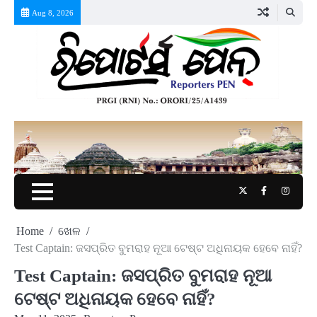
Skip
Aug 8, 2026
to
content
Twitter
Facebook
Instag
Home
ଖେଳ
Test Captain: ଜସପ୍ରିତ ବୁମରାହ ନୂଆ ଟେଷ୍ଟ ଅଧିନାୟକ ହେବେ ନାହିଁ?
Test Captain: ଜସପ୍ରିତ ବୁମରାହ ନୂଆ
ଟେଷ୍ଟ ଅଧିନାୟକ ହେବେ ନାହିଁ?