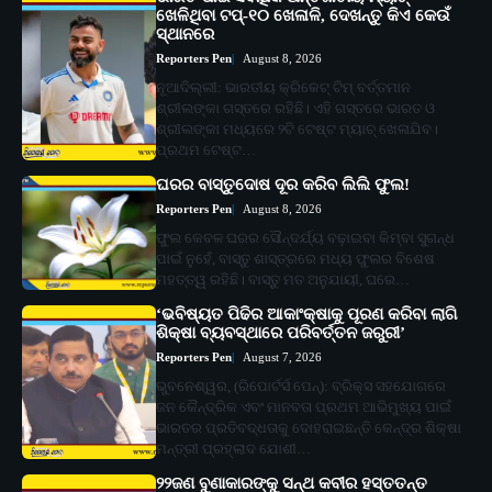
ଖେଳିଥିବା ଟପ୍-୧୦ ଖେଳାଳି, ଦେଖନ୍ତୁ କିଏ କେଉଁ
ସ୍ଥାନରେ
Reporters Pen
August 8, 2026
ନୂଆଦିଲ୍ଲୀ: ଭାରତୀୟ କ୍ରିକେଟ୍ ଟିମ୍ ବର୍ତ୍ତମାନ
ଶ୍ରୀଲଙ୍କା ଗସ୍ତରେ ରହିଛି। ଏହି ଗସ୍ତରେ ଭାରତ ଓ
ଶ୍ରୀଲଙ୍କା ମଧ୍ୟରେ ୨ଟି ଟେଷ୍ଟ ମ୍ୟାଚ୍ ଖେଳାଯିବ।
ପ୍ରଥମ ଟେଷ୍ଟ…
ଘରର ବାସ୍ତୁଦୋଷ ଦୂର କରିବ ଲିଲି ଫୁଲ!
Reporters Pen
August 8, 2026
ଫୁଲ କେବଳ ଘରର ସୌନ୍ଦର୍ଯ୍ୟ ବଢ଼ାଇବା କିମ୍ବା ସୁଗନ୍ଧ
ପାଇଁ ନୁହେଁ, ବାସ୍ତୁ ଶାସ୍ତ୍ରରେ ମଧ୍ୟ ଫୁଲର ବିଶେଷ
ମହତ୍ତ୍ୱ ରହିଛି। ବାସ୍ତୁ ମତ ଅନୁଯାୟୀ, ଘରେ…
‘ଭବିଷ୍ୟତ ପିଢିର ଆକାଂକ୍ଷାକୁ ପୂରଣ କରିବା ଲାଗି
ଶିକ୍ଷା ବ୍ୟବସ୍ଥାରେ ପରିବର୍ତ୍ତନ ଜରୁରୀ’
Reporters Pen
August 7, 2026
ଭୁବନେଶ୍ୱର, (ରିପୋର୍ଟର୍ସ ପେନ୍‌): ବ୍ରିକ୍ସ ସହଯୋଗରେ
ଜନ କୈନ୍ଦ୍ରିକ ଏବଂ ମାନବତା ପ୍ରଥମ ଆଭିମୁଖ୍ୟ ପାଇଁ
ଭାରତର ପ୍ରତିବଦ୍ଧତାକୁ ଦୋହରାଇଛନ୍ତି କେନ୍ଦ୍ର ଶିକ୍ଷା
ମନ୍ତ୍ରୀ ପ୍ରହ୍ଲାଦ ଯୋଶୀ…
୨୨ଜଣ ବୁଣାକାରଙ୍କୁ ସନ୍ଥ କବୀର ହସ୍ତତନ୍ତ