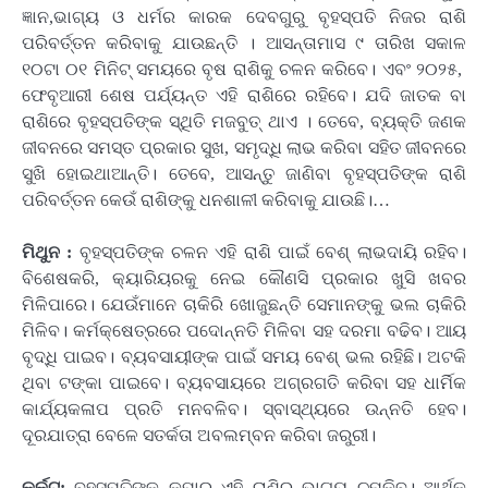
ଜ୍ଞାନ,ଭାଗ୍ୟ ଓ ଧର୍ମର କାରକ ଦେବଗୁରୁ ବୃହସ୍ପତି ନିଜର ରାଶି
ପରିବର୍ତ୍ତନ କରିବାକୁ ଯାଉଛନ୍ତି । ଆସନ୍ତାମାସ ୯ ତାରିଖ ସକାଳ
୧୦ଟା ୦୧ ମିନିଟ୍ ସମୟରେ ବୃଷ ରାଶିକୁ ଚଳନ କରିବେ। ଏବଂ ୨୦୨୫,
ଫେବୃଆରୀ ଶେଷ ପର୍ଯ୍ୟନ୍ତ ଏହି ରାଶିରେ ରହିବେ। ଯଦି ଜାତକ ବା
ରାଶିରେ ବୃହସ୍ପତିଙ୍କ ସ୍ଥିତି ମଜବୁତ୍ ଥାଏ । ତେବେ, ବ୍ୟକ୍ତି ଜଣକ
ଜୀବନରେ ସମସ୍ତ ପ୍ରକାର ସୁଖ, ସମୃଦ୍ଧି ଲାଭ କରିବା ସହିତ ଜୀବନରେ
ସୁଖି ହୋଇଥାଆନ୍ତି। ତେବେ, ଆସନ୍ତୁ ଜାଣିବା ବୃହସ୍ପତିଙ୍କ ରାଶି
ପରିବର୍ତ୍ତନ କେଉଁ ରାଶିଙ୍କୁ ଧନଶାଳୀ କରିବାକୁ ଯାଉଛି।…
ମିଥୁନ :
ବୃହସ୍ପତିଙ୍କ ଚଳନ ଏହି ରାଶି ପାଇଁ ବେଶ୍ ଲାଭଦାୟି ରହିବ।
ବିଶେଷକରି, କ୍ୟାରିୟରକୁ ନେଇ କୌଣସି ପ୍ରକାର ଖୁସି ଖବର
ମିଳିପାରେ। ଯେଉଁମାନେ ଚାକିରି ଖୋଜୁଛନ୍ତି ସେମାନଙ୍କୁ ଭଲ ଚାକିରି
ମିଳିବ। କର୍ମକ୍ଷେତ୍ରରେ ପଦୋନ୍ନତି ମିଳିବା ସହ ଦରମା ବଢିବ। ଆୟ
ବୃଦ୍ଧି ପାଇବ। ବ୍ୟବସାୟୀଙ୍କ ପାଇଁ ସମୟ ବେଶ୍ ଭଲ ରହିଛି। ଅଟକି
ଥିବା ଟଙ୍କା ପାଇବେ। ବ୍ୟବସାୟରେ ଅଗ୍ରଗତି କରିବା ସହ ଧାର୍ମିକ
କାର୍ଯ୍ୟକଳାପ ପ୍ରତି ମନବଳିବ। ସ୍ବାସ୍ଥ୍ୟରେ ଉନ୍ନତି ହେବ।
ଦୂରଯାତ୍ରା ବେଳେ ସତର୍କତା ଅବଲମ୍ବନ କରିବା ଜରୁରୀ।
କର୍କଟ:
ବୃହସ୍ପତିଙ୍କ କୃପାରୁ ଏହି ରାଶିର ଭାଗ୍ୟ ଚମକିବ। ଆର୍ଥିକ