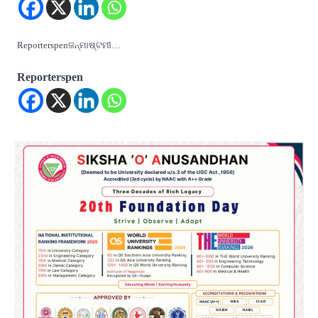
Reporterspenଜନ୍ମାଷ୍ଟମୀ…
Reporterspen
2
୨୦୨୭ ବିଶ୍ୱକପ ପାଇଁ ରବି ଶାସ୍ତ୍ରୀଙ୍କ ଟିମ୍,
ଆକାଶ ଚୋପ୍ରା ଦେଲେ ୧୦ରୁ ୮ ମାର୍କ
Reporters Pen
3
ଆଜି ସୁଦ୍ଧା ଆସିବ ବନ୍ୟା କ୍ଷୟକ୍ଷତି ରିପୋର୍ଟ
; ୨୨ଟି ଜିଲ୍ଲାକୁ ୧୧୦କୋଟି ଟଙ୍କା ମଞ୍ଜୁର