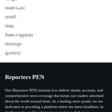
ରାକ୍ଷୀ ବନ୍ଧନ
ରାଜନୀତି
ରାଜ୍ୟ
ଶିକ୍ଷା ଓ ସ୍ୱାସ୍ଥ୍ୟ
ସମ୍ବଲପୁର
ସୁନ୍ଦରଗଡ଼
Reporters PEN
Our (Reporters PEN) mission is to deliver timely, accurate, and
comprehensive news coverage that keeps our readers informed
about the world around them. As a leading news portal, we are
dedicated to providing a platform where the latest headlines, in-