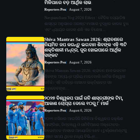
ମିଳିପାରେ ବଡ଼ ଆର୍ଥିକ ଲାଭ
Reporters Pen
August 7, 2026
Navpancham Yog 2026 Effect : ବୈଦିକ ଜ୍ୟୋତିଷ
ଶାସ୍ତ୍ର ଅନୁସାରେ ଅଗଷ୍ଟ ମାସରେ ବୁଦ୍ଧିର କାରକ ବୁଧ
ଏବଂ ନ୍ୟାୟର କାରକ ଶନି ଏକ ବିଶେଷ…
Shiva Mantras Sawan 2026: ଶ୍ରାବଣରେ
ନିୟମିତ ଜପ କରନ୍ତୁ ଭଗବାନ ଶିବଙ୍କ ଏହି ୩ଟି
ଶକ୍ତିଶାଳୀ ମନ୍ତ୍ର, ଦୂର ହୋଇପାରେ ଆର୍ଥିକ
ସଙ୍କଟ
Reporters Pen
August 7, 2026
Shiva Mantras Sawan 2026: ଶ୍ରାବଣ ମାସ ଭଗବାନ
ଶିବଙ୍କ ଅତ୍ୟନ୍ତ ପ୍ରିୟ ମାସ ବୋଲି ଧାର୍ମିକ ବିଶ୍ୱାସ
ରହିଛି। ଏହି ପବିତ୍ର ମାସରେ ଭକ୍ତିଭାବର ସହ
ମହାଦେବଙ୍କ…
୨୦୨୭ ବିଶ୍ୱକପ ପାଇଁ ରବି ଶାସ୍ତ୍ରୀଙ୍କ ଟିମ୍,
ଆକାଶ ଚୋପ୍ରା ଦେଲେ ୧୦ରୁ ୮ ମାର୍କ
Reporters Pen
August 6, 2026
୨୦୨୭ ମସିହାର ଆଇସିସି ଦିନିକିଆ ବିଶ୍ୱକପ ଦକ୍ଷିଣ
ଆଫ୍ରିକା, ଜିମ୍ବାୱେ ଓ ନାମିବିଆରେ ଅକ୍ଟୋବର-
ନଭେମ୍ବର ମାସରେ ଆୟୋଜିତ ହେବ। ଟୁର୍ଣ୍ଣାମେଣ୍ଟକୁ
ଏଖନ ସମୟ ଥିଲେ ମଧ୍ୟ ବିଭିନ୍ନ…