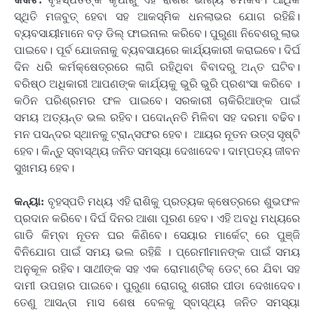
ସ୍ଥିତି ମଜବୁତ୍ ହେବା ସହ ଆକସ୍ମିକ ଧନଲାଭର ଯୋଗ ରହିଛି।
ବ୍ୟବସାୟୀମାନେ ବଡ଼ ଡିଲ୍ ଫାଇନାଲ କରିବେ। ପୁରୁଣା ନିବେଶରୁ ଲାଭ
ପାଇବେ। ପୂର୍ବ ଯୋଜନାକୁ ବ୍ୟବସାୟରେ କାର୍ଯ୍ୟକାରୀ କରାଇବେ। ଦିର୍ଘ
ଦିନ ଧରି କର୍ମକ୍ଷେତ୍ରରେ ଲାଗି ରହିଥିବା ବିବାଦରୁ ଅନ୍ତ ଘଟିବ।
ବରିଷ୍ଠ ଅଧିକାରୀ ଆପଣଙ୍କ କାର୍ଯ୍ୟକୁ ଭୁରି ଭୁରି ପ୍ରଶଂସା କରିବେ ।
କଠିନ ପରିଶ୍ରମର ଫଳ ପାଇବେ। ସରକାରୀ ଚାକିରିଆଙ୍କ ପାଇଁ
ସମୟ ଅତ୍ୟନ୍ତ ଭଲ ରହିବ। ପଦୋନ୍ନତି ମିଳିବା ସହ ଦରମା ବଢିବ।
ମନ ପସନ୍ଦର ସ୍ଥାନକୁ ଟ୍ରାନ୍ସଫର ହେବ। ଆୟର ନୂତନ ଉତ୍ସ ସୃଷ୍ଟି
ହେବ। କିନ୍ତୁ ସ୍ବାସ୍ଥ୍ୟ ଜନିତ ସମସ୍ୟା ଦେଖାଦେବ। ଦାମ୍ପତ୍ୟ ଜୀବନ
ସୁଖମୟ ହେବ।
କନ୍ୟା:
ବୃହସ୍ପତି ମଧ୍ୟ ଏହି ରାଶିକୁ ପ୍ରତ୍ୟକ କ୍ଷେତ୍ରରେ ଶୁଭଫଳ
ପ୍ରଦାନ କରିବେ। ଦିର୍ଘ ଦିନର ଆଶା ପୂରଣ ହେବ। ଏହି ଅବଧି ମଧ୍ୟରେ
ଗାଡି କିମ୍ବା ନୂତନ ଘର କିଣିବେ। ସେୟାର ମାର୍କେଟ୍ ରେ ପୁଞ୍ଜି
ବିନିଯୋଗ ପାଇଁ ସମୟ ଭଲ ରହିଛି । ପ୍ରେମୀମାନଙ୍କ ପାଇଁ ସମୟ
ଅନୁକୂଳ ରହିବ। ସାଥୀଙ୍କ ସହ ଏକ ରୋମାଣ୍ଟିକ୍ ଡେଟ୍ ରେ ଯିବା ସହ
ଦାମୀ ଉପହାର ପାଇବେ। ପୁରୁଣା ରୋଗରୁ ଶରୀର ପୀଡା ଦେଖାଦେବ।
ତେଣୁ ଆସନ୍ତା ମାସ ଶେଷ ବେଳକୁ ସ୍ବାସ୍ଥ୍ୟ ଜନିତ ସମସ୍ୟା