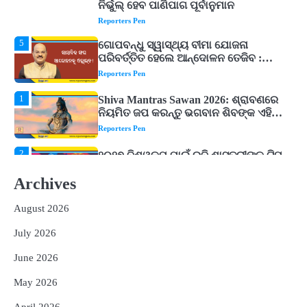
ନିର୍ଭୁଲ୍ ହେବ ପାଣିପାଗ ପୂର୍ବାନୁମାନ
Reporters Pen
5
ଗୋପବନ୍ଧୁ ସ୍ୱାସ୍ଥ୍ୟ ବୀମା ଯୋଜନା
ପରିବର୍ତ୍ତିତ ହେଲେ ଆନ୍ଦୋଳନ ତେଜିବ :
ଉତ୍କଳ ସାମ୍ବାଦିକ ସଂଘ
Reporters Pen
1
Shiva Mantras Sawan 2026: ଶ୍ରାବଣରେ
ନିୟମିତ ଜପ କରନ୍ତୁ ଭଗବାନ ଶିବଙ୍କ ଏହି
୩ଟି ଶକ୍ତିଶାଳୀ ମନ୍ତ୍ର, ଦୂର ହୋଇପାରେ
Reporters Pen
ଆର୍ଥିକ ସଙ୍କଟ
2
୨୦୨୭ ବିଶ୍ୱକପ ପାଇଁ ରବି ଶାସ୍ତ୍ରୀଙ୍କ ଟିମ୍,
ଆକାଶ ଚୋପ୍ରା ଦେଲେ ୧୦ରୁ ୮ ମାର୍କ
Archives
Reporters Pen
August 2026
3
ଆଜି ସୁଦ୍ଧା ଆସିବ ବନ୍ୟା କ୍ଷୟକ୍ଷତି ରିପୋର୍ଟ
; ୨୨ଟି ଜିଲ୍ଲାକୁ ୧୧୦କୋଟି ଟଙ୍କା ମଞ୍ଜୁର
July 2026
Reporters Pen
June 2026
ସୁଦୃଢ଼ ହେବ ବିପର୍ଯ୍ୟୟ ପରିଚାଳନା ଭିତ୍ତିଭୂମି,
4
ନିର୍ଭୁଲ୍ ହେବ ପାଣିପାଗ ପୂର୍ବାନୁମାନ
May 2026
Reporters Pen
April 2026