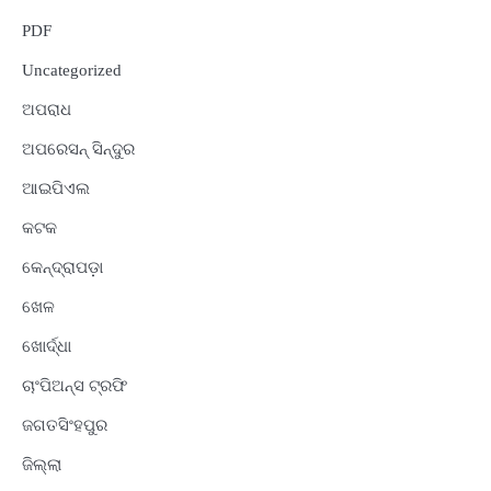
PDF
Uncategorized
ଅପରାଧ
ଅପରେସନ୍ ସିନ୍ଦୁର
ଆଇପିଏଲ
କଟକ
କେନ୍ଦ୍ରାପଡ଼ା
ଖେଳ
ଖୋର୍ଦ୍ଧା
ଚାଂପିଅନ୍ସ ଟ୍ରଫି
ଜଗତସିଂହପୁର
ଜିଲ୍ଲା