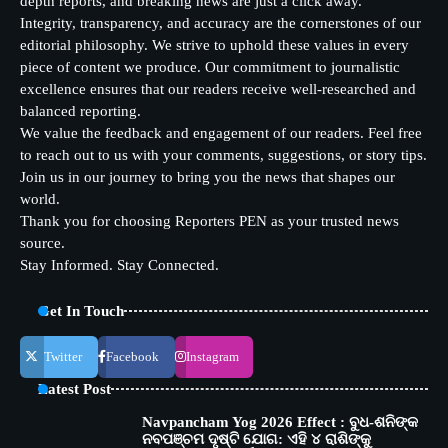
depth reports, and breaking news are just a click away.
Integrity, transparency, and accuracy are the cornerstones of our
editorial philosophy. We strive to uphold these values in every
piece of content we produce. Our commitment to journalistic
excellence ensures that our readers receive well-researched and
balanced reporting.
We value the feedback and engagement of our readers. Feel free
to reach out to us with your comments, suggestions, or story tips.
Join us in our journey to bring you the news that shapes our
world.
Thank you for choosing Reporters PEN as your trusted news
source.
Stay Informed. Stay Connected.
Get In Touch
Twitter
Facebook
Instagram
Latest Post
Navpancham Yog 2026 Effect : ବୁଧ-ଶନିଙ୍କ
ନବପଞ୍ଚମ ଦୃଷ୍ଟି ଯୋଗ: ଏହି ୪ ରାଶିଙ୍କୁ