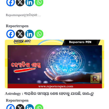
Reporterspenନୂଆଦିଲ୍ଲୀ:…
Reporterspen
Astrology : ୩ରାଶିର ସମସ୍ୟା ଶେଷ ହେବାକୁ ଯାଉଛି, ଜାଣନ୍ତୁ
Reporterspen