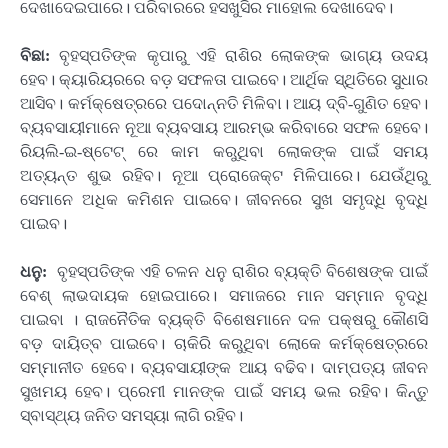
ଦେଖାଦେଇପାରେ। ପରିବାରରେ ହସଖୁସିର ମାହୋଲ ଦେଖାଦେବ।
ବିଛା:
ବୃହସ୍ପତିଙ୍କ କୃପାରୁ ଏହି ରାଶିର ଲୋକଙ୍କ ଭାଗ୍ୟ ଉଦୟ
ହେବ। କ୍ୟାରିୟରରେ ବଡ଼ ସଫଳତା ପାଇବେ। ଆର୍ଥିକ ସ୍ଥିତିରେ ସୁଧାର
ଆସିବ। କର୍ମକ୍ଷେତ୍ରରେ ପଦୋନ୍ନତି ମିଳିବା। ଆୟ ଦ୍ବି-ଗୁଣିତ ହେବ।
ବ୍ୟବସାୟୀମାନେ ନୂଆ ବ୍ୟବସାୟ ଆରମ୍ଭ କରିବାରେ ସଫଳ ହେବେ।
ରିୟଲି-ଇ-ଷ୍ଟେଟ୍ ରେ କାମ କରୁଥିବା ଲୋକଙ୍କ ପାଇଁ ସମୟ
ଅତ୍ୟନ୍ତ ଶୁଭ ରହିବ। ନୂଆ ପ୍ରୋଜେକ୍ଟ ମିଳିପାରେ। ଯେଉଁଥିରୁ
ସେମାନେ ଅଧିକ କମିଶନ ପାଇବେ। ଜୀବନରେ ସୁଖ ସମୃଦ୍ଧି ବୃଦ୍ଧି
ପାଇବ।
ଧନୁ:
ବୃହସ୍ପତିଙ୍କ ଏହି ଚଳନ ଧନୁ ରାଶିର ବ୍ୟକ୍ତି ବିଶେଷଙ୍କ ପାଇଁ
ବେଶ୍ ଲାଭଦାୟକ ହୋଇପାରେ। ସମାଜରେ ମାନ ସମ୍ମାନ ବୃଦ୍ଧି
ପାଇବା । ରାଜନୈତିକ ବ୍ୟକ୍ତି ବିଶେଷମାନେ ଦଳ ପକ୍ଷରୁ କୌଣସି
ବଡ଼ ଦାୟିତ୍ବ ପାଇବେ। ଚାକିରି କରୁଥିବା ଲୋକେ କର୍ମକ୍ଷେତ୍ରରେ
ସମ୍ମାନୀତ ହେବେ। ବ୍ୟବସାୟୀଙ୍କ ଆୟ ବଢିବ। ଦାମ୍ପତ୍ୟ ଜୀବନ
ସୁଖମୟ ହେବ। ପ୍ରେମୀ ମାନଙ୍କ ପାଇଁ ସମୟ ଭଲ ରହିବ। କିନ୍ତୁ
ସ୍ବାସ୍ଥ୍ୟ ଜନିତ ସମସ୍ୟା ଲାଗି ରହିବ।