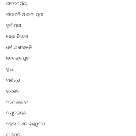
ଜୀବନଚର୍ଯ୍ୟା
ଦୀପାବଳି ଓ କାଳୀ ପୂଜା
ଦୁର୍ଗାପୂଜା
ଦେଶ-ବିଦେଶ
ଧର୍ମ ଓ ସଂସ୍କୃତି
ନବରଙ୍ଗପୁର
ପୁରୀ
ବାଣିଜ୍ୟ
ଭଦ୍ରକ
ମନୋରଞ୍ଜନ
ମୟୂରଭଞ୍ଜ
ମହିଳା ଟି-୨୦ ବିଶ୍ୱକପ
ଯାଜପୁର