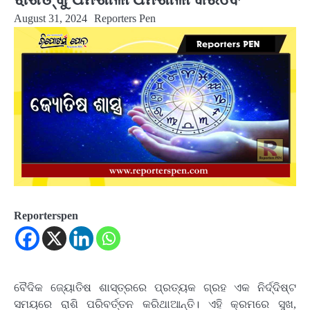
August 31, 2024
Reporters Pen
Reporterspen
ବୈଦିକ ଜ୍ୟୋତିଷ ଶାସ୍ତ୍ରରେ ପ୍ରତ୍ୟକ ଗ୍ରହ ଏକ ନିର୍ଦ୍ଦିଷ୍ଟ
ସମୟରେ ରାଶି ପରିବର୍ତ୍ତନ କରିଥାଆନ୍ତି। ଏହି କ୍ରମରେ ସୁଖ,