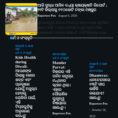
ଆଜି ସୁଦ୍ଧା ଆସିବ ବନ୍ୟା କ୍ଷୟକ୍ଷତି ରିପୋର୍ଟ ;
୨୨ଟି ଜିଲ୍ଲାକୁ ୧୧୦କୋଟି ଟଙ୍କା ମଞ୍ଜୁର
Reporters Pen
August 6, 2026
ଭୁବନେଶ୍ୱର, (ରିପୋର୍ଟର୍ସ ପେନ୍‌): ରାଜ୍ୟ ବନ୍ୟା ସ୍ଥିତିରେ
ସୁଧାର ଆସିଛି । ରାଜ୍ୟ ସରକାର ବନ୍ୟା ପ୍ରାରମ୍ଭିକ
କ୍ଷୟକ୍ଷତି ଆକଳନ କରିଛନ୍ତି । ୨୨ଟି ଜିଲ୍ଲାକୁ ବନ୍ୟା…
ଧର୍ମ ଓ ସଂସ୍କୃତି
ଦୀପାବଳି ଓ କାଳୀ
ପୂଜା
ଧର୍ମ ଓ ସଂସ୍କୃତି
ଜୀବନଚର୍ଯ୍ୟା
Kids Health
ଧର୍ମ ଓ ସଂସ୍କୃତି
during
Mandar
ଦୀପାବଳି ଓ କାଳୀ
Diwali:
Parvat:
ପୂଜା
ଆପଣଙ୍କ
ଜୀବନଚର୍ଯ୍ୟା
ବିହାରର ଏହି
ପିଲାକୁ ବାଣର
Dhanteras:
ପର୍ବତ ସମୁଦ୍ର
ଶବ୍ଦ ଏବଂ
ଧନତେରସରେ
ମନ୍ଥନର
ପ୍ରଦୂଷଣ
୧୩ଟି ଦୀପ
ସ୍ଥାନ ଥିଲା।
ଯୋଗୁଁ ଅସୁସ୍ଥ
କାହିଁକି
ଏହାର
ହେବାରୁ
ଜଳାଯାଏ?
ପୌରାଣିକ
ରୋକିବା ପାଇଁ,
ଜାଣନ୍ତୁ
ଗୁରୁତ୍ୱ
ଏହି
ବିଷୟରେ
Reporters Pen
ଟିପ୍ସଗୁଡ଼ିକୁ
ଜାଣନ୍ତୁ।
October 16,
ଅନୁସରଣ
Reporters Pen
କରନ୍ତୁ
2025