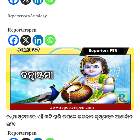
ReporterspenAstrology…
Reporterspen
ଜନ୍ମାଷ୍ଟମୀରେ ଏହି ୩ଟି ରାଶି ଉପରେ ଭଗବାନ କୃଷ୍ଣଙ୍କ ଆଶୀର୍ବାଦ
ରହିବ
Reporterspen