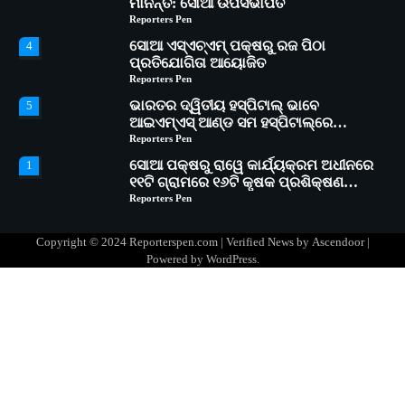
ମାନନ୍ତି: ସୋଆ ଉପସଭାପତି
Reporters Pen
ସୋଆ ଏସ୍‌ଏଚ୍‌ଏମ୍ ପକ୍ଷରୁ ରଜ ପିଠା
4
ପ୍ରତିଯୋଗିତା ଆୟୋଜିତ
Reporters Pen
ଭାରତର ଦ୍ୱିତୀୟ ହସ୍ପିଟାଲ୍ ଭାବେ
5
ଆଇଏମ୍‌ଏସ୍ ଆଣ୍ଡ ସମ ହସ୍ପିଟାଲ୍‌ରେ
ଅତ୍ୟାଧୁନିକ ଡିଜିସ୍କାନର ସ୍ଥାପନ
Reporters Pen
ସୋଆ ପକ୍ଷରୁ ରାୱେ କାର୍ଯ୍ୟକ୍ରମ ଅଧୀନରେ
1
୧୧ଟି ଗ୍ରାମରେ ୧୬ଟି କୃଷକ ପ୍ରଶିକ୍ଷଣ
କାର୍ଯ୍ୟକ୍ରମ ଆୟୋଜିତ
Reporters Pen
ସୋଆର ୨୦ତମ ପ୍ରତିଷ୍ଠା ଦିବସରେ
2
ବିଶ୍ୱବିଦ୍ୟାଳୟର ସଫଳତା, ଉତ୍କର୍ଷତା ଓ
Copyright © 2024 Reporterspen.com | Verified News by
Ascendoor
|
ଅଗ୍ରଗତିର ସ୍ମୃତିଚାରଣ
Reporters Pen
Powered by
WordPress
.
ରୋଗୀମାନେ ଡାକ୍ତରଙ୍କୁ ଭଗବାନ ସଦୃଶ
3
ମାନନ୍ତି: ସୋଆ ଉପସଭାପତି
Reporters Pen
ସୋଆ ଏସ୍‌ଏଚ୍‌ଏମ୍ ପକ୍ଷରୁ ରଜ ପିଠା
4
ପ୍ରତିଯୋଗିତା ଆୟୋଜିତ
Reporters Pen
ଭାରତର ଦ୍ୱିତୀୟ ହସ୍ପିଟାଲ୍ ଭାବେ
5