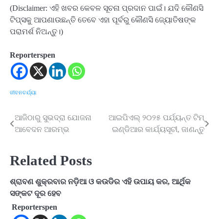
(Disclaimer: ଏହି ଖବର କେବଳ ସୂଚନା ପ୍ରଦାନ ପାଇଁ। ଯଦି କୌଣସି
ଟିପ୍ସକୁ ଆପଣାଉଛନ୍ତି ତେବେ ଏହା ପୂର୍ବରୁ କୌଣସି ଜ୍ୟୋତିଷଙ୍କ
ପରାମର୍ଶ ନିଅନ୍ତୁ।)
Reporterspen
ଜୀବନଚର୍ଯ୍ୟା
ଆଜିଠାରୁ ସୁଭଦ୍ରା ଯୋଜନା
ଆଇପିଏଲ୍ ୨୦୨୫ ପର୍ଯ୍ୟନ୍ତ ଟିମ୍
Post
ଆବେଦନ ଆରମ୍ଭ
ଇଣ୍ଡିଆର କାର୍ଯ୍ୟସୂଚୀ, ଜାଣନ୍ତୁ
navigation
Related Posts
ଶ୍ରାବଣ ଶୁକ୍ରବାର ନଡ଼ିଆ ଓ କଉଡିର ଏହି ଉପାୟ କର, ଆର୍ଥିକ
ସଙ୍କଟ ଦୂର ହେବ
Reporterspen