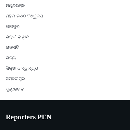
ମୟୂରଭଞ୍ଜ
ମହିଳା ଟି-୨୦ ବିଶ୍ୱକପ
ଯାଜପୁର
ରାକ୍ଷୀ ବନ୍ଧନ
ରାଜନୀତି
ରାଜ୍ୟ
ଶିକ୍ଷା ଓ ସ୍ୱାସ୍ଥ୍ୟ
ସମ୍ବଲପୁର
ସୁନ୍ଦରଗଡ଼
Reporters PEN