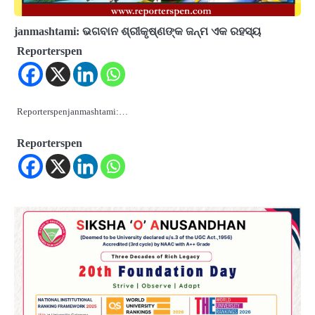
janmashtami: ଭଗବାନ ଶ୍ରୀକୃଷ୍ଣଙ୍କ ଜନ୍ମ ଏକ ରହସ୍ୟ
Reporterspen
Reporterspenjanmashtami:…
Reporterspen
2
ଯୁବପିଢ଼ିକୁ ବିପଥଗାମୀ କରୁଛି ଅଦୃଶ୍ୟ ଶତ୍ରୁ