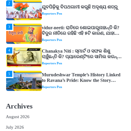
3
vidur-neeti: ରାତିରେ ଶୋଇପାରୁନାହାନ୍ତି କି?
ବିଦୁର ନୀତିରେ ରହିଛି ଏହି ୫ଟି କାରଣ, ଯାହା
ଉଡ଼ାଇ ଦିଏ ନିଦ
Reporters Pen
4
Chanakya Niti : ସ୍ମାର୍ଟ ଓ ସଫଳ ଶିଶୁ
ଚାହୁଁଛନ୍ତି କି? ପ୍ୟାରେଣ୍ଟିଂରେ ସାମିଲ କରନ୍ତୁ
ଚାଣକ୍ୟଙ୍କ ଏହି ୬ଟି କଥା
Reporters Pen
5
Murudeshwar Temple’s History Linked
to Ravana’s Pride: Know the Story
Behind the 123-Foot Shiva Statue by the
Reporters Pen
Sea
1
ମହାନଦୀରେ ବଢୁଛି ପାଣି, ହୀରାକୁଦରେ ୧୨ ଗେଟ୍
ଖୋଲିଲା
Reporters Pen
2
ଯୁବପିଢ଼ିକୁ ବିପଥଗାମୀ କରୁଛି ଅଦୃଶ୍ୟ ଶତ୍ରୁ
Archives
Reporters Pen
August 2026
3
vidur-neeti: ରାତିରେ ଶୋଇପାରୁନାହାନ୍ତି କି?
July 2026
ବିଦୁର ନୀତିରେ ରହିଛି ଏହି ୫ଟି କାରଣ, ଯାହା