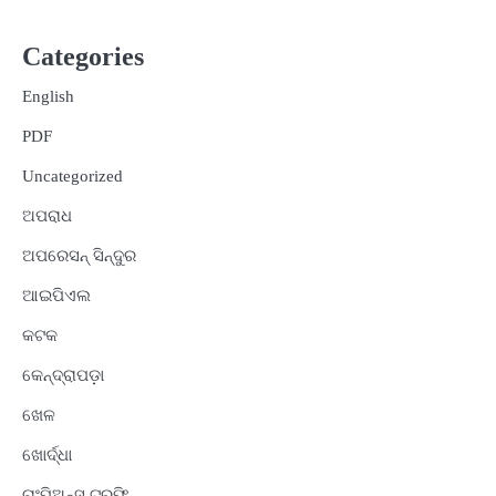
Categories
English
PDF
Uncategorized
ଅପରାଧ
ଅପରେସନ୍ ସିନ୍ଦୁର
ଆଇପିଏଲ
କଟକ
କେନ୍ଦ୍ରାପଡ଼ା
ଖେଳ
ଖୋର୍ଦ୍ଧା
ଚାଂପିଅନ୍ସ ଟ୍ରଫି