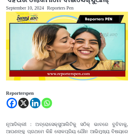
September 10, 2024
Reporters Pen
Reporterspen
ନୂଆଦିଲ୍ଲୀ : ଅବ୍ରୋସେକ୍ସୁଆଲିଟିକୁ ସଠିକ୍ ଭାବରେ ବୁଝିବାକୁ,
ଆପଣଙ୍କୁ ପ୍ରଥମେ କିଛି ଲୋକପ୍ରିୟ ଯୌନ ଆଭିମୁଖ୍ୟ ବିଷୟରେ