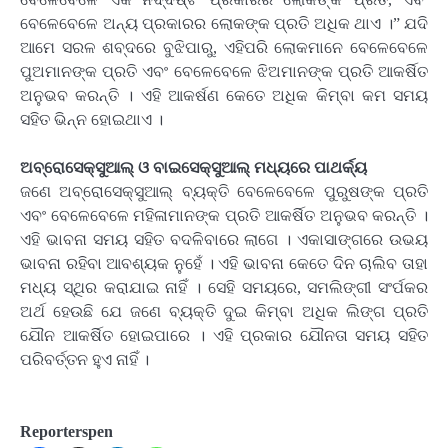
ବେଳେବେଳେ ଅନ୍ୟ ପ୍ରକାରର ଲୋକଙ୍କ ପ୍ରତି ଅଧିକ ଥାଏ ।” ଯଦି
ଆମେ ସରଳ ଶବ୍ଦରେ ବୁଝିପାରୁ, ଏହିପରି ଲୋକମାନେ ବେଳେବେଳେ
ପୁଅମାନଙ୍କ ପ୍ରତି ଏବଂ ବେଳେବେଳେ ଝିଅମାନଙ୍କ ପ୍ରତି ଆକର୍ଷିତ
ଅନୁଭବ କରନ୍ତି । ଏହି ଆକର୍ଷଣ କେତେ ଅଧିକ କିମ୍ବା କମ ସମୟ
ସହିତ ଭିନ୍ନ ହୋଇଥାଏ ।
ଅବ୍ରୋସେକ୍ସୁଆଲ୍ ଓ ବାଇସେକ୍ସୁଆଲ୍ ମଧ୍ୟରେ ପାଥର୍କ୍ୟ
ଜଣେ ଅବ୍ରୋସେକ୍ସୁଆଲ୍ ବ୍ୟକ୍ତି ବେଳେବେଳେ ପୁରୁଷଙ୍କ ପ୍ରତି
ଏବଂ ବେଳେବେଳେ ମହିଳାମାନଙ୍କ ପ୍ରତି ଆକର୍ଷିତ ଅନୁଭବ କରନ୍ତି ।
ଏହି ଭାବନା ସମୟ ସହିତ ବଦଳିବାରେ ଲାଗେ । ଏକାସାଙ୍ଗରେ ଉଭୟ
ଭାବନା ରହିବା ଆବଶ୍ୟକ ନୁହେଁ । ଏହି ଭାବନା କେତେ ଦିନ ଚାଲିବ ତାହା
ମଧ୍ୟ ସ୍ଥିର କରାଯାଇ ନାହିଁ । ସେହି ସମୟରେ, ସମଲିଙ୍ଗୀ ସଂର୍ପକର
ଅର୍ଥ ହେଉଛି ଯେ ଜଣେ ବ୍ୟକ୍ତି ଦୁଇ କିମ୍ବା ଅଧିକ ଲିଙ୍ଗ ପ୍ରତି
ଯୌନ ଆକର୍ଷିତ ହୋଇପାରେ । ଏହି ପ୍ରକାର ଯୌନତା ସମୟ ସହିତ
ପରିବର୍ତ୍ତନ ହୁଏ ନାହିଁ ।
Reporterspen