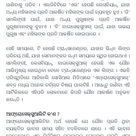
ଜାଣିବାକୁ ପଡିବ । ଏଲଜିବିଟିରେ ‘ଏଲ’ ହେଉଛି ଲେସବିୟାନ୍‌, ଯାହା
ଅନ୍ୟ ମହିଳାଙ୍କ ପ୍ରତି ଆକର୍ଷିତ ମହିଳାଙ୍କ ପାଇଁ ବ୍ୟବହୃତ ହୁଏ । ‘ଜି’
ସମଲିଙ୍ଗୀ ପାଇଁ, ଯାହା ଅନ୍ୟ ପୁରୁଷଙ୍କ ପ୍ରତି ଆକର୍ଷିତ
ପୁରୁଷମାନଙ୍କୁ ବୁଝାଏ । ‘ବି’ ବାଇସେକ୍ସୁଆଲ୍ ପାଇଁ, ଯାହା ଉଭୟ
ପୁରୁଷ ଏବଂ ମହିଳାଙ୍କ ପ୍ରତି ଆକର୍ଷିତ ହୋଇପାରେ ।
ସେହି ସମୟରେ, ଟି ହେଉଛି ଟ୍ରାନ୍ସଜେଣ୍ଡର, ଯାହାର ଭିନ୍ନ ଲିଙ୍ଗ
ପରିଚୟ ଅଛି, ଯାହା ସେମାନଙ୍କର ଜନ୍ମ ସମୟରେ ସ୍ଥିର ହୋଇଥାଏ ।
ସମଲିଙ୍ଗୀ, ଲେସବିୟାନ୍‌, ବାଇସେକ୍ସୁଆଲ୍ ହେଉଛି ଏକ ଯୌନ
ଆଭିମୁଖ୍ୟ ହୋଇଥିବା ବେଳେ ଟ୍ରାନ୍ସଜେଣ୍ଡର ଏକ ଲିଙ୍ଗ । ଏଭଳି
ପରିସ୍ଥିତିରେ ଆଜିକାଲି ସୋସିଆଲ ମିଡିଆରେ ‘ଏବ୍ରୋସେକ୍ସୁଆଲ୍’
ଶବ୍ଦ ମଧ୍ୟ ଅନେକ ଚର୍ଚ୍ଚାର ବିଷୟ ପାଲଟିଛି । ଆସନ୍ତୁ ଜାଣିବା ଏହି
ଆର୍ଟିକିଲରେ ଏହିପରି ଲୋକମାନେ କିପରି ଯୌନ ଆକର୍ଷଣ ଅନୁଭବ
କରନ୍ତି ।
ଆଫ୍ରୋସେକ୍ସୁଆଲିଟି କ’ଣ ?
ଆଫ୍ରୋସେକ୍ସୁଆଲିଟିର ଅର୍ଥ ହେଉଛି ଯେ ଯୌନ ପ୍ରତି ଥିବା
ବ୍ୟକ୍ତିର ଭାବନା ସମୟ ସହିତ ବଦଳିବାରେ ଲାଗେ । ଏହି ଭାବନା
ବେଳେବେଳେ ଏକ ନିର୍ଦ୍ଦିଷ୍ଟ ପ୍ରକାରର ଲୋକଙ୍କ ପ୍ରତି, ଏବଂ