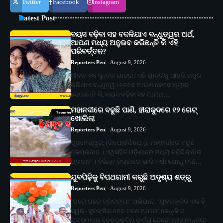
Twitter
Facebook
Instagram
Latest Post
ବୟସ ବଢ଼ିବା ସହ ବଦଳିଯାଏ ବନ୍ଧୁତ୍ୱର ଅର୍ଥ,
ଆପଣ ମଧ୍ୟ ଅନୁଭବ କରିଛନ୍ତି କି ଏହି
ପରିବର୍ତ୍ତନ?
Reporters Pen
August 9, 2026
ଜୀବନ ଏକ ସୁନ୍ଦର ଯାତ୍ରା। ଏହି ଯାତ୍ରାକୁ ଆହୁରି ମଧୁର
କରିଥାଏ ବନ୍ଧୁତ୍ୱ। ତେବେ ଆପଣ କେବେ ଧ୍ୟାନ
ଦେଇଛନ୍ତି କି, ବୟସ ବଢ଼ିବା ସହ ଆମର…
ମହାନଦୀରେ ବଢୁଛି ପାଣି, ହୀରାକୁଦରେ ୧୨ ଗେଟ୍
ଖୋଲିଲା
Reporters Pen
August 9, 2026
ଭୁବନେଶ୍ୱର, (ରିପୋର୍ଟର୍ସ ପେନ୍‌): ମହାନଦୀରେ ବଢୁଛି
ଜଳପ୍ରବାହ । ଏଥିସହିତ ଓଡ଼ିଶାରେ ମଧ୍ୟ ବଢ଼ିଛି ବର୍ଷାର
ପ୍ରଭାବ । ବିଭିନ୍ନ ଜିଲ୍ଲାରେ ଭାରି ବର୍ଷା ଯୋଗୁ ନଦୀ…
ଯୁବପିଢ଼ିକୁ ବିପଥଗାମୀ କରୁଛି ଅଦୃଶ୍ୟ ଶତ୍ରୁ
Reporters Pen
August 9, 2026
‘ଘରେ ଘରେ ତ୍ରିରଙ୍ଗା’ ଅଭିଯାନ: ‘ଯୁବଶକ୍ତିର ଏକ ହିଁ
ସ୍ୱର- ସୁରକ୍ଷିତ ହେବ ଦେଶ ଆମର’ ଜେନ୍‌-ଜି ଓ
ଯୁବସମାଜକୁ ଦେଶଭକ୍ତିର ବାର୍ତ୍ତା ଦେଲେ ମୁଖ୍ୟମନ୍ତ୍ରୀ