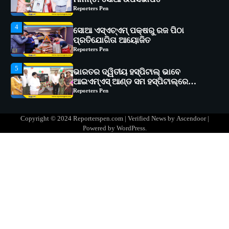
ପ୍ରତିଯୋଗିତା ଆୟୋଜିତ
Reporters Pen
5
ଭାରତର ଦ୍ୱିତୀୟ ହସ୍ପିଟାଲ୍ ଭାବେ
ଆଇଏମ୍‌ଏସ୍ ଆଣ୍ଡ ସମ ହସ୍ପିଟାଲ୍‌ରେ
ଅତ୍ୟାଧୁନିକ ଡିଜିସ୍କାନର ସ୍ଥାପନ
Reporters Pen
1
ସୋଆ ପକ୍ଷରୁ ରାୱେ କାର୍ଯ୍ୟକ୍ରମ ଅଧୀନରେ
୧୧ଟି ଗ୍ରାମରେ ୧୬ଟି କୃଷକ ପ୍ରଶିକ୍ଷଣ
କାର୍ଯ୍ୟକ୍ରମ ଆୟୋଜିତ
Reporters Pen
2
ସୋଆର ୨୦ତମ ପ୍ରତିଷ୍ଠା ଦିବସରେ
Copyright © 2024 Reporterspen.com | Verified News by
Ascendoor
|
ବିଶ୍ୱବିଦ୍ୟାଳୟର ସଫଳତା, ଉତ୍କର୍ଷତା ଓ
Powered by
WordPress
.
ଅଗ୍ରଗତିର ସ୍ମୃତିଚାରଣ
Reporters Pen
3
ରୋଗୀମାନେ ଡାକ୍ତରଙ୍କୁ ଭଗବାନ ସଦୃଶ
ମାନନ୍ତି: ସୋଆ ଉପସଭାପତି
Reporters Pen
4
ସୋଆ ଏସ୍‌ଏଚ୍‌ଏମ୍ ପକ୍ଷରୁ ରଜ ପିଠା
ପ୍ରତିଯୋଗିତା ଆୟୋଜିତ
Reporters Pen