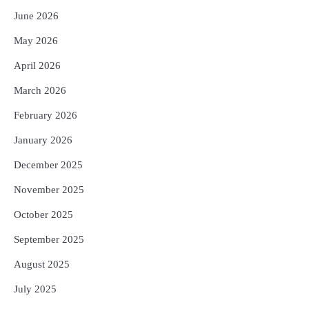
ଉଡ଼ାଇ ଦିଏ ନିଦ
Reporters Pen
June 2026
4
Chanakya Niti : ସ୍ମାର୍ଟ ଓ ସଫଳ ଶିଶୁ
May 2026
ଚାହୁଁଛନ୍ତି କି? ପ୍ୟାରେଣ୍ଟିଂରେ ସାମିଲ କରନ୍ତୁ
ଚାଣକ୍ୟଙ୍କ ଏହି ୬ଟି କଥା
Reporters Pen
April 2026
5
Murudeshwar Temple’s History Linked
March 2026
to Ravana’s Pride: Know the Story
February 2026
Behind the 123-Foot Shiva Statue by the
Reporters Pen
Sea
January 2026
December 2025
November 2025
October 2025
September 2025
August 2025
July 2025