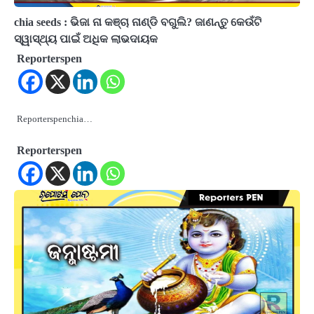
chia seeds : ଭିଜା ନା କଞ୍ଚା ନାଣ୍ଡି ବଗୁଲି? ଜାଣନ୍ତୁ କେଉଁଟି
ସ୍ୱାସ୍ଥ୍ୟ ପାଇଁ ଅଧିକ ଲାଭଦାୟକ
Reporterspen
Reporterspenchia…
Reporterspen