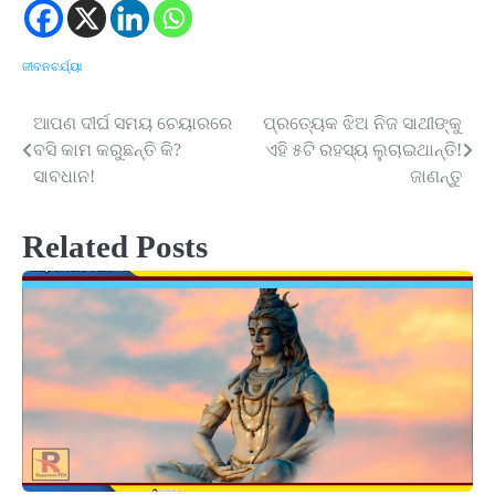
ଜୀବନଚର୍ଯ୍ୟା
ଆପଣ ଦୀର୍ଘ ସମୟ ଚେୟାରରେ
ପ୍ରତ୍ୟେକ ଝିଅ ନିଜ ସାଥୀଙ୍କୁ
Post
ବସି କାମ କରୁଛନ୍ତି କି?
ଏହି ୫ଟି ରହସ୍ୟ ଲୁଚାଇଥାନ୍ତି!
navigation
ସାବଧାନ!
ଜାଣନ୍ତୁ
Related Posts