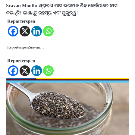
Sravan Month: ଶ୍ରାବଣ ମାସ ଭଗବାନ ଶିବ କେଉଁଠାରେ ବାସ
କରନ୍ତି? ଜାଣନ୍ତୁ ରହସ୍ୟ ଏବଂ ଗୁରୁତ୍ୱ !
Reporterspen
ReporterspenSravan…
Reporterspen