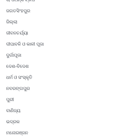
ଜଗତସିଂହପୁର
ଜିଲ୍ଲା
ଜୀବନଚର୍ଯ୍ୟା
ଦୀପାବଳି ଓ କାଳୀ ପୂଜା
ଦୁର୍ଗାପୂଜା
ଦେଶ-ବିଦେଶ
ଧର୍ମ ଓ ସଂସ୍କୃତି
ନବରଙ୍ଗପୁର
ପୁରୀ
ବାଣିଜ୍ୟ
ଭଦ୍ରକ
ମନୋରଞ୍ଜନ