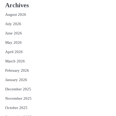
Archives
ସ୍ଥିତିରେ, ଦେବଦତ୍ତ ପଡିକ୍କଲଙ୍କ ଶତକ;
ବ୍ୟାଟ୍‌ରେ ଚମକିଲେ ଗୁରନୂର ବରାଡ଼
Reporters Pen
August 2026
3
ସୃଷ୍ଟି ହେଲା ଲଘୁଚାପ : ରାଜ୍ୟରେ ପ୍ରବଳ ବର୍ଷା
July 2026
ସମ୍ଭାବନା, ୪ ଜିଲ୍ଲାକୁ ଅରେଞ୍ଜ ଓ୍ବାର୍ଣ୍ଣିଂ
Reporters Pen
June 2026
4
ଭାରତ ପାଇଁ ସର୍ବାଧିକ ଅନ୍ତର୍ଜାତୀୟ ମ୍ୟାଚ୍
May 2026
ଖେଳିଥିବା ଟପ୍-୧୦ ଖେଳାଳି, ଦେଖନ୍ତୁ କିଏ
କେଉଁ ସ୍ଥାନରେ
April 2026
Reporters Pen
5
March 2026
ଘରର ବାସ୍ତୁଦୋଷ ଦୂର କରିବ ଲିଲି ଫୁଲ!
February 2026
Reporters Pen
January 2026
December 2025
November 2025
October 2025