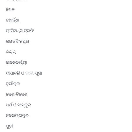
ଖେଳ
ଖୋର୍ଦ୍ଧା
ଚାଂପିଅନ୍ସ ଟ୍ରଫି
ଜଗତସିଂହପୁର
ଜିଲ୍ଲା
ଜୀବନଚର୍ଯ୍ୟା
ଦୀପାବଳି ଓ କାଳୀ ପୂଜା
ଦୁର୍ଗାପୂଜା
ଦେଶ-ବିଦେଶ
ଧର୍ମ ଓ ସଂସ୍କୃତି
ନବରଙ୍ଗପୁର
ପୁରୀ