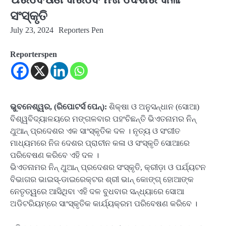
ସଂସ୍କୃତି
July 23, 2024
Reporters Pen
Reporterspen
ଭୁବନେଶ୍ୱର, (ରିପୋଟର୍ସ ପେନ୍‌):
ଶିକ୍ଷା ଓ ଅନୁସନ୍ଧାନ (ସୋଆ)
ବିଶ୍ୱବିଦ୍ୟାଳୟରେ ମଙ୍ଗଳବାର ପହଂଚିଛନ୍ତି ଭିଏତନାମର ନିନ୍
ଥୁଆନ୍ ପ୍ରଦେଶର ଏକ ସାଂସ୍କୃତିକ ଦଳ । ନୃତ୍ୟ ଓ ସଂଗୀତ
ମାଧ୍ୟମରେ ନିଜ ଦେଶର ପ୍ରାଚୀନ କଳା ଓ ସଂସ୍କୃତି ସୋଆରେ
ପରିବେଷଣ କରିବେ ଏହି ଦଳ ।
ଭିଏତନାମର ନିନ୍ ଥୁଆନ୍ ପ୍ରଦେଶର ସଂସ୍କୃତି, କ୍ରୀଡ଼ା ଓ ପର୍ଯ୍ୟଟନ
ବିଭାଗର ଭାଇସ୍‌-ଡାଇରେକ୍ଟର ଶ୍ରୀ ଭାନ୍ କୋଙ୍ଗ୍ ହୋଆଙ୍କ
ନେତୃତ୍ୱରେ ଆସିଥିବା ଏହି ଦଳ ବୁଧବାର ସନ୍ଧ୍ୟାରେ ସୋଆ
ଅଡିଟରିୟମ୍‌ରେ ସାଂସ୍କୃତିକ କାର୍ଯ୍ୟକ୍ରମ ପରିବେଷଣ କରିବେ ।