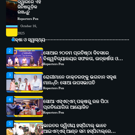
ଦ୍ୱାରରେ ଏହି
1
ସୋଆ ପକ୍ଷରୁ ରାୱେ କାର୍ଯ୍ୟକ୍ରମ ଅଧୀନରେ
ଜିନିଷଗୁଡ଼ିକ
ରଖନ୍ତୁ
୧୧ଟି ଗ୍ରାମରେ ୧୬ଟି କୃଷକ ପ୍ରଶିକ୍ଷଣ
କାର୍ଯ୍ୟକ୍ରମ ଆୟୋଜିତ
Reporters Pen
Reporters Pen
October 16,
2
ସୋଆର ୨୦ତମ ପ୍ରତିଷ୍ଠା ଦିବସରେ
2025
ବିଶ୍ୱବିଦ୍ୟାଳୟର ସଫଳତା, ଉତ୍କର୍ଷତା ଓ
ଶିକ୍ଷା ଓ ସ୍ୱାସ୍ଥ୍ୟ
ଅଗ୍ରଗତିର ସ୍ମୃତିଚାରଣ
Reporters Pen
3
ରୋଗୀମାନେ ଡାକ୍ତରଙ୍କୁ ଭଗବାନ ସଦୃଶ
ମାନନ୍ତି: ସୋଆ ଉପସଭାପତି
Reporters Pen
4
ସୋଆ ଏସ୍‌ଏଚ୍‌ଏମ୍ ପକ୍ଷରୁ ରଜ ପିଠା
ପ୍ରତିଯୋଗିତା ଆୟୋଜିତ
Reporters Pen
5
ଭାରତର ଦ୍ୱିତୀୟ ହସ୍ପିଟାଲ୍ ଭାବେ
ଆଇଏମ୍‌ଏସ୍ ଆଣ୍ଡ ସମ ହସ୍ପିଟାଲ୍‌ରେ
ଅତ୍ୟାଧୁନିକ ଡିଜିସ୍କାନର ସ୍ଥାପନ
Reporters Pen
1
ସୋଆ ପକ୍ଷରୁ ରାୱେ କାର୍ଯ୍ୟକ୍ରମ ଅଧୀନରେ
୧୧ଟି ଗ୍ରାମରେ ୧୬ଟି କୃଷକ ପ୍ରଶିକ୍ଷଣ