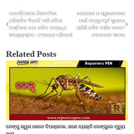
ଅଣଓଡ଼ିଆଙ୍କ ରିମୋର୍ଟରେ
ରୋଜଗାର ଓ ସ୍ୱରୋଜଗାର
Post
ପରିଚାଳିତ ବିଜେଡି ଆଜି ଓଡିଆ
ପାଇଁ ଅଦ୍ଭୁତପୂର୍ବ ସୁଯୋଗ
navigation
ଅସ୍ମିତାର କଥା କହିବା ଅତ୍ୟନ୍ତ
ଆଣିଛି ଚଳିତ ବର୍ଷର ବଜେଟ:
ହାତ୍ସ୍ୟାସ୍ପଦ : ଟଙ୍କଧର ତ୍ରିପାଠୀ
ମନମୋହନ ସାମଲ
Related Posts
ଡେଙ୍ଗୁ ଜ୍ୱର କେତେ ବିପଜ୍ଜନକ, ଜଣେ ବ୍ୟକ୍ତି ଡେଙ୍ଗୁରେ ମୃତ୍ୟୁ
ହୁଏ?