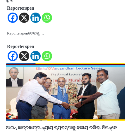
Reporterspen
Reporterspenଡେଙ୍ଗୁ:…
Reporterspen
ଆଇନ୍ ଛାତ୍ରଛାତ୍ରୀ ନ୍ୟାୟ ବ୍ୟବସ୍ଥାକୁ ବଜାୟ ରଖିବା ନିମନ୍ତେ