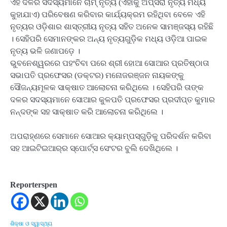
ଏହି ଦଳର ସଦସ୍ୟମାନେ ଚାମ୍ ନୃତ୍ୟ (ଏହାକୁ ଅପ୍‌ସରା ନୃତ୍ୟ ମଧ୍ୟ
କୁହାଯାଏ) ପରିବେଷଣ କରିବାର କାର୍ଯ୍ୟକ୍ରମ ରହିଥିବା ବେଳେ ଏହି
ନୃତ୍ୟର ଓଡ଼ିଶାର ଶାସ୍ତ୍ରୀୟ ନୃତ୍ୟ ସହିତ ଅନେକ ସାମଞ୍ଜସ୍ୟ ରହିଛି
। ସେହିପରି ସେମାନଙ୍କର ଅନ୍ୟ ନୃତ୍ୟଗୁଡ଼ିକ ମଧ୍ୟ ଓଡ଼ିଆ ପାଇକ
ନୃତ୍ୟ ଭଳି ଜଣାପଡ଼େ ।
ଭୁବନେଶ୍ୱରରେ ପହଂଚିବା ପରେ ଶ୍ରୀ ହୋଆ ସୋଆର ପ୍ରତିଷ୍ଠାତା
ସଭାପତି ପ୍ରଫେସର (ଡକ୍ଟର) ମନୋଜରଞ୍ଜନ ନାୟକଙ୍କୁ
ସୌଜନ୍ୟମୂଳକ ସାକ୍ଷାତ ଆଲୋଚନା କରିଥିଲେ । ସେହିପରି ତାଙ୍କ
ଦଳର ସଦସ୍ୟମାନେ ସୋଆର କୁଳପତି ପ୍ରଫେସର ପ୍ରଦୀପ୍ତ କୁମାର
ନନ୍ଦଙ୍କ ସହ ସାକ୍ଷାତ କରି ଆଲୋଚନା କରିଥିଲେ ।
ଅପରାହ୍ଣରେ ସେମାନେ ସୋଆର କ୍ୟାମ୍ପସ୍‌ଗୁଡ଼ିକୁ ପରିଦର୍ଶନ କରିବା
ସହ ଆଇଟିଇଆର୍‌ର ସ୍ପୋର୍ଟ୍ସ ସେଂଟର ବୁଲି ଦେଖିଥିଲେ ।
Reporterspen
ଶିକ୍ଷା ଓ ସ୍ୱାସ୍ଥ୍ୟ