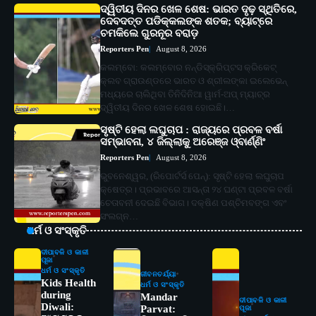
ଦ୍ୱିତୀୟ ଦିନର ଖେଳ ଶେଷ: ଭାରତ ଦୃଢ଼ ସ୍ଥିତିରେ,
ଦେବଦତ୍ତ ପଡିକ୍କଲଙ୍କ ଶତକ; ବ୍ୟାଟ୍‌ରେ
ଚମକିଲେ ଗୁରନୂର ବରାଡ଼
Reporters Pen
August 8, 2026
କଲମ୍ବୋ: କଲମ୍ବୋର ନନ୍‌ଡିସ୍କ୍ରିପ୍ଟସ କ୍ରିକେଟ୍
କ୍ଲବ ଗ୍ରାଉଣ୍ଡରେ ଭାରତ ଓ ଶ୍ରୀଲଙ୍କା ଇଲେଭେନ୍‌
ମଧ୍ୟରେ ଚାଲିଥିବା ତିନିଦିନିଆ ୱାର୍ମ-ଅପ୍ ମ୍ୟାଚ୍‌ର
ଦ୍ୱିତୀୟ ଦିନର ଖେଳ ଶେଷ ହୋଇଛି।…
ସୃଷ୍ଟି ହେଲା ଲଘୁଚାପ : ରାଜ୍ୟରେ ପ୍ରବଳ ବର୍ଷା
ସମ୍ଭାବନା, ୪ ଜିଲ୍ଲାକୁ ଅରେଞ୍ଜ ଓ୍ବାର୍ଣ୍ଣିଂ
Reporters Pen
August 8, 2026
ଭୁବନେଶ୍ୱର, (ରିପୋର୍ଟର୍ସ ପେନ୍‌): ସୃଷ୍ଟି ହେଲା ଲଘୁଚାପ
କ୍ଷେତ୍ର। ପ୍ରଭାବରେ ଆସନ୍ତା ୨୪ ଘଣ୍ଟା ପ୍ରବଳ ବର୍ଷା
ଚେତାବନୀ ଦେଇଛି ବିଭାଗ। ଦକ୍ଷିଣ ପଶ୍ଚିମବଙ୍ଗ ଏବଂ
ସଂଲଗ୍ନ…
ଧର୍ମ ଓ ସଂସ୍କୃତି
ଦୀପାବଳି ଓ କାଳୀ
ପୂଜା
ଧର୍ମ ଓ ସଂସ୍କୃତି
ଜୀବନଚର୍ଯ୍ୟା
Kids Health
ଧର୍ମ ଓ ସଂସ୍କୃତି
during
Mandar
ଦୀପାବଳି ଓ କାଳୀ
Diwali:
Parvat:
ପୂଜା