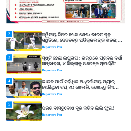
Reporters Pen
2
ଦ୍ୱିତୀୟ ଦିନର ଖେଳ ଶେଷ: ଭାରତ ଦୃଢ଼
ସ୍ଥିତିରେ, ଦେବଦତ୍ତ ପଡିକ୍କଲଙ୍କ ଶତକ;
ବ୍ୟାଟ୍‌ରେ ଚମକିଲେ ଗୁରନୂର ବରାଡ଼
Reporters Pen
3
ସୃଷ୍ଟି ହେଲା ଲଘୁଚାପ : ରାଜ୍ୟରେ ପ୍ରବଳ ବର୍ଷା
ସମ୍ଭାବନା, ୪ ଜିଲ୍ଲାକୁ ଅରେଞ୍ଜ ଓ୍ବାର୍ଣ୍ଣିଂ
Reporters Pen
4
ଭାରତ ପାଇଁ ସର୍ବାଧିକ ଅନ୍ତର୍ଜାତୀୟ ମ୍ୟାଚ୍
ଖେଳିଥିବା ଟପ୍-୧୦ ଖେଳାଳି, ଦେଖନ୍ତୁ କିଏ
କେଉଁ ସ୍ଥାନରେ
Reporters Pen
5
ଘରର ବାସ୍ତୁଦୋଷ ଦୂର କରିବ ଲିଲି ଫୁଲ!
Reporters Pen
1
ଭୂତିଆ ସ୍ଥାନକୁ ଯିବାକୁ ଇଚ୍ଛା କରୁଛନ୍ତି କି?
ଜାଣନ୍ତୁ ଭାରତର ଟପ୍‌ ହଣ୍ଟେଡ୍‌ ପ୍ଲେସ୍‌
Reporters Pen
2
ଦ୍ୱିତୀୟ ଦିନର ଖେଳ ଶେଷ: ଭାରତ ଦୃଢ଼