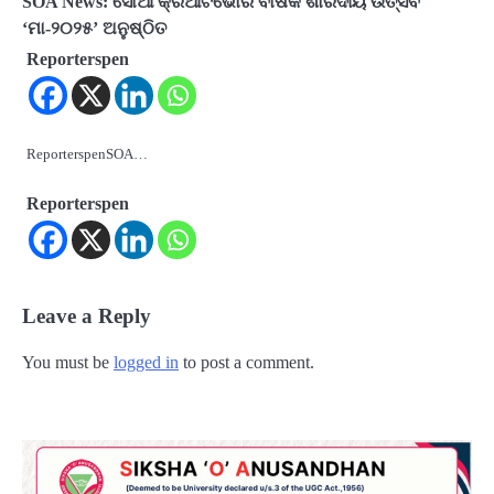
SOA News: ସୋଆ କ୍ରିଆଟିଭୋର ବାର୍ଷିକ ଶାରଦୀୟ ଉତ୍ସବ
‘ମା-୨୦୨୫’ ଅନୁଷ୍ଠିତ
Reporterspen
ReporterspenSOA…
Reporterspen
Leave a Reply
You must be
logged in
to post a comment.