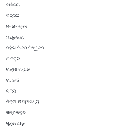
ବାଣିଜ୍ୟ
ଭଦ୍ରକ
ମନୋରଞ୍ଜନ
ମୟୂରଭଞ୍ଜ
ମହିଳା ଟି-୨୦ ବିଶ୍ୱକପ
ଯାଜପୁର
ରାକ୍ଷୀ ବନ୍ଧନ
ରାଜନୀତି
ରାଜ୍ୟ
ଶିକ୍ଷା ଓ ସ୍ୱାସ୍ଥ୍ୟ
ସମ୍ବଲପୁର
ସୁନ୍ଦରଗଡ଼