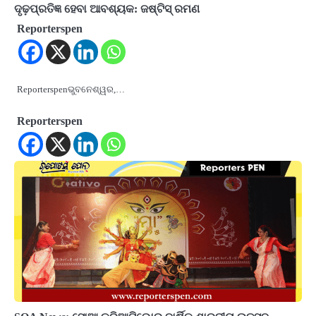
ଦୃଢ଼ପ୍ରତିଜ୍ଞ ହେବା ଆବଶ୍ୟକ: ଜଷ୍ଟିସ୍ ରମଣ
Reporterspen
Reporterspenଭୁବନେଶ୍ୱର,…
Reporterspen