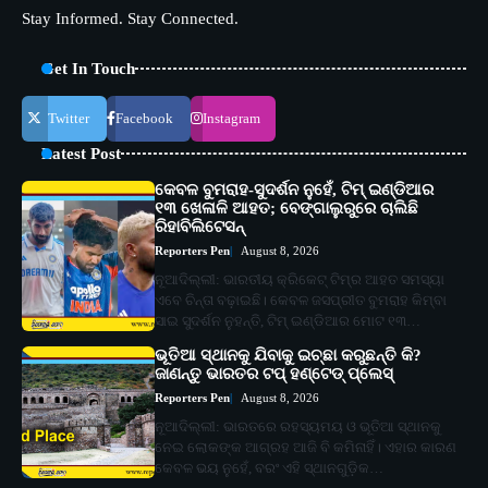
Stay Informed. Stay Connected.
Get In Touch
Twitter
Facebook
Instagram
Latest Post
କେବଳ ବୁମରାହ-ସୁଦର୍ଶନ ନୁହେଁ, ଟିମ୍ ଇଣ୍ଡିଆର
୧୩ ଖେଳାଳି ଆହତ; ବେଙ୍ଗାଲୁରୁରେ ଚାଲିଛି
ରିହାବିଲିଟେସନ୍‌
Reporters Pen
August 8, 2026
ନୂଆଦିଲ୍ଲୀ: ଭାରତୀୟ କ୍ରିକେଟ୍‌ ଟିମ୍‌ର ଆହତ ସମସ୍ୟା
ଏବେ ଚିନ୍ତା ବଢ଼ାଇଛି। କେବଳ ଜସପ୍ରୀତ ବୁମରାହ କିମ୍ବା
ସାଇ ସୁଦର୍ଶନ ନୁହନ୍ତି, ଟିମ୍ ଇଣ୍ଡିଆର ମୋଟ ୧୩…
ଭୂତିଆ ସ୍ଥାନକୁ ଯିବାକୁ ଇଚ୍ଛା କରୁଛନ୍ତି କି?
ଜାଣନ୍ତୁ ଭାରତର ଟପ୍‌ ହଣ୍ଟେଡ୍‌ ପ୍ଲେସ୍‌
Reporters Pen
August 8, 2026
ନୂଆଦିଲ୍ଲୀ: ଭାରତରେ ରହସ୍ୟମୟ ଓ ଭୂତିଆ ସ୍ଥାନକୁ
ନେଇ ଲୋକଙ୍କ ଆଗ୍ରହ ଆଜି ବି କମିନାହିଁ। ଏହାର କାରଣ
କେବଳ ଭୟ ନୁହେଁ, ବରଂ ଏହି ସ୍ଥାନଗୁଡ଼ିକ…