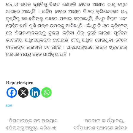
ରନ୍ ଓ ଶତକ ଦୃଷ୍ଟିରୁ ବିରାଟ କୋହଲି ବାବର ଆଜାମ ଠାରୁ ବହୁତ
ଆଗରେ ଅଛନ୍ତି । ଯଦିଓ ବାବର ଆଜାମ ଟି-୨୦ କ୍ରିକେଟରେ ରନ୍
ଦୃଷ୍ଟିରୁ କୋହଲିଙ୍କୁ ପଛରେ ପକାଇ ଦେଇଛନ୍ତି, କିନ୍ତୁ ବିରାଟ ଏବଂ
ରୋହିତ ଶର୍ମା ପୁଣି ତାଙ୍କ ଉପରକୁ ଆସିଛନ୍ତି । କିନ୍ତୁ ଟି -୨୦ କ୍ରିକେଟ୍
ରେ ବିରାଟ-ବାବରଙ୍କୁ ତୁଳନା କରିବା ଠିକ୍ ନୁହେଁ କାରଣ ପୂର୍ବତନ
ଭାରତୀୟ ଅଧିନାୟକଙ୍କ ହାରାହାରି ୪୮ରୁ ଅଧିକ ହୋଇଥିବା ବେଳେ
ବାବରଙ୍କ ହାରାହାରି ୪୧ ରହିଛି । ଅନ୍ୟପକ୍ଷରେ ତାଙ୍କ ଷ୍ଟ୍ରାଇକ୍
ହାରରେ ମଧ୍ୟ ବହୁତ ପାର୍ଥକ୍ୟ ଅଛି ।
Reporterspen
ଖେଳ
ପିତାମାତାଙ୍କ ମଦ ଅଭ୍ୟାସ
ସରକାରୀ କାର୍ଯ୍ୟାଳୟ,
Post
ପିଲାଙ୍କୁ ଅସୁସ୍ଥ କରିଥାଏ:
ସର୍ବସାଧାରଣ ସ୍ଥାନରେ ରହିବ