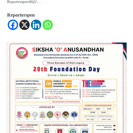
Reporterspenସଲ୍ଟ,…
Reporterspen
2
ତିନି ଦିନିଆ ଓଡିଶାଗସ୍ତ ସାରି ଦିଲ୍ଲୀ
ଫେରିଗଲେ ରାଷ୍ଟ୍ରପତି
Reporters Pen
3
ମୁଖ୍ୟମନ୍ତ୍ରୀ କ୍ୟାନସର କେୟାର ଅଭିଯାନର
ଆଉ ୯୧ ସ୍ୱତନ୍ତ୍ର ପ୍ୟାକେଜ ସାମିଲ
Reporters Pen