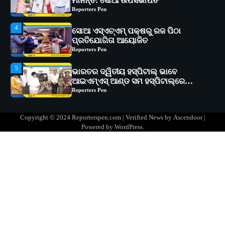
ସୋଆ ଏସ୍‌ଏଚ୍‌ଏମ୍ ପକ୍ଷରୁ ରଜ ପିଠା
ପ୍ରତିଯୋଗିତା ଆୟୋଜିତ
Reporters Pen
5
ଭାରତର ଦ୍ୱିତୀୟ ହସ୍ପିଟାଲ୍ ଭାବେ
ଆଇଏମ୍‌ଏସ୍ ଆଣ୍ଡ ସମ ହସ୍ପିଟାଲ୍‌ରେ
ଅତ୍ୟାଧୁନିକ ଡିଜିସ୍କାନର ସ୍ଥାପନ
Reporters Pen
1
ସୋଆ ପକ୍ଷରୁ ରାୱେ କାର୍ଯ୍ୟକ୍ରମ ଅଧୀନରେ
୧୧ଟି ଗ୍ରାମରେ ୧୬ଟି କୃଷକ ପ୍ରଶିକ୍ଷଣ
କାର୍ଯ୍ୟକ୍ରମ ଆୟୋଜିତ
Reporters Pen
Copyright © 2024 Reporterspen.com | Verified News by
Ascendoor
|
2
ସୋଆର ୨୦ତମ ପ୍ରତିଷ୍ଠା ଦିବସରେ
Powered by
WordPress
.
ବିଶ୍ୱବିଦ୍ୟାଳୟର ସଫଳତା, ଉତ୍କର୍ଷତା ଓ
ଅଗ୍ରଗତିର ସ୍ମୃତିଚାରଣ
Reporters Pen
3
ରୋଗୀମାନେ ଡାକ୍ତରଙ୍କୁ ଭଗବାନ ସଦୃଶ
ମାନନ୍ତି: ସୋଆ ଉପସଭାପତି
Reporters Pen
4
ସୋଆ ଏସ୍‌ଏଚ୍‌ଏମ୍ ପକ୍ଷରୁ ରଜ ପିଠା
ପ୍ରତିଯୋଗିତା ଆୟୋଜିତ
Reporters Pen