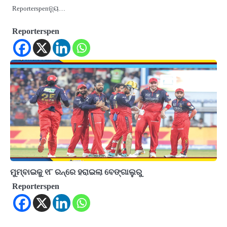
Reporterspenନ୍ୟୁ…
Reporterspen
ମୁମ୍ବାଇକୁ ୧୮ ରନ୍‌ରେ ହରାଇଲା ବେଙ୍ଗାଲୁରୁ
Reporterspen