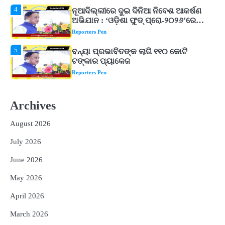
Reporters Pen
ଗୁରୁତ୍ୱ
5
ବନ୍ୟା ପ୍ରଭାବିତଙ୍କ ଲାଗି ୧୧୦ କୋଟି
ଟଙ୍କାର ପ୍ୟାକେଜ
Reporters Pen
1
ଆସାମରେ ଭୟଙ୍କର ବନ୍ୟା ମୃତ୍ୟୁ ସଂଖ୍ୟା
୮୯କୁ ବୃଦ୍ଧି
Reporters Pen
2
ତିନି ଦିନିଆ ଓଡିଶାଗସ୍ତ ସାରି ଦିଲ୍ଲୀ
Archives
ଫେରିଗଲେ ରାଷ୍ଟ୍ରପତି
Reporters Pen
August 2026
3
ମୁଖ୍ୟମନ୍ତ୍ରୀ କ୍ୟାନସର କେୟାର ଅଭିଯାନର
July 2026
ଆଉ ୯୧ ସ୍ୱତନ୍ତ୍ର ପ୍ୟାକେଜ ସାମିଲ
June 2026
Reporters Pen
May 2026
4
ନୂଆଦିଲ୍ଲୀରେ ଦୁଇ ଦିନିଆ ନିବେଶ ଆକର୍ଷଣ
ଅଭିଯାନ : ‘ଓଡ଼ିଶା ଫୁଡ୍ ପ୍ରୋ-୨୦୨୬’ରେ
April 2026
ଖାଦ୍ୟ ପ୍ରକ୍ରିୟାକରଣ କ୍ଷେତ୍ରକୁ ମିଳିବ
Reporters Pen
ଗୁରୁତ୍ୱ
March 2026
5
ବନ୍ୟା ପ୍ରଭାବିତଙ୍କ ଲାଗି ୧୧୦ କୋଟି