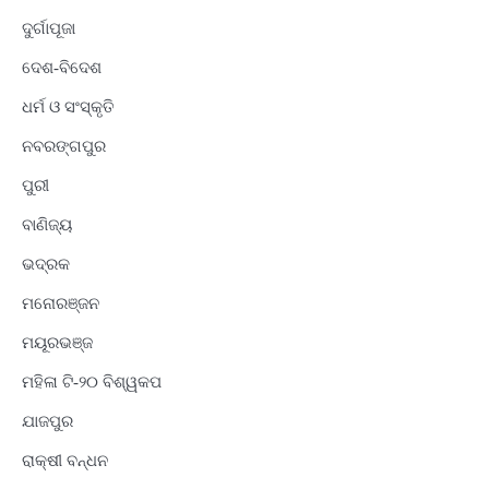
ଦୁର୍ଗାପୂଜା
ଦେଶ-ବିଦେଶ
ଧର୍ମ ଓ ସଂସ୍କୃତି
ନବରଙ୍ଗପୁର
ପୁରୀ
ବାଣିଜ୍ୟ
ଭଦ୍ରକ
ମନୋରଞ୍ଜନ
ମୟୂରଭଞ୍ଜ
ମହିଳା ଟି-୨୦ ବିଶ୍ୱକପ
ଯାଜପୁର
ରାକ୍ଷୀ ବନ୍ଧନ