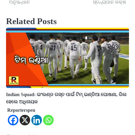
navigation
ଅନୁସନ୍ଧାନ
ସ୍ତନ୍ୟପାନ କକ୍ଷ
Related Posts
Indian Squad: ଇଂଲଣ୍ଡ ଗସ୍ତ ପାଇଁ ଟିମ୍ ଇଣ୍ଡିଆ ଘୋଷଣା, ଗିଲ
ହେଲେ ଅଧିନାୟକ
Reporterspen