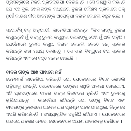
ପ୍ରସଙ୍ଗରେ ନିଜର ପ୍ରତିକ୍ରିୟା ଦେଇଛନ୍ତି । ସେ ବିଶ୍ୱାସ କରନ୍ତି
ଯେ ଏହି ଦୁଇ ଖେଳାଳିଙ୍କ ମଧ୍ୟରେ ତୁଳନା କୌଣସି ପ୍ରକାରେ ଠିକ୍
ନୁହେଁ କାରଣ ବୀର ଆଜମଙ୍କ ଅପେକ୍ଷା ବିରାଟ କୋହଲି ବହୁତ ଭଲ ।
ସ୍ପୋର୍ଟସ୍ ଟକ୍ ଅନୁଯାୟୀ, କାନେରିଆ କହିଛନ୍ତି, “କିଏ ତାଙ୍କୁ ତୁଳନା
କରୁଛନ୍ତି? ମୁଁ ତାଙ୍କୁ ତୁଳନା କରୁଥିବା ଲୋକଙ୍କୁ ଦେଖି ମୁଁ ଥକି ପଡ଼ିଛି ।
ଯେଉଁମାନେ ତୁଳନା କରୁଛ, ବିରାଟ କୋହଲି କେତେ ରନ୍ ସ୍କୋର
କରିଛନ୍ତି ତାହା ମଧ୍ୟ ଦେଖନ୍ତୁ । ସେ ସାରା ବିଶ୍ୱରେ ଟପ ସ୍କୋର
କରିଛନ୍ତି ଏବଂ ସେ ବହୁତ ମହାନ ଖେଳାଳି ।
ବାବର ତାଙ୍କ ଆଖ ପାଖରେ ନାହିଁ
ଡେନମାର୍କ କାନେରିଆ କହିଛନ୍ତି ଯେ, ଯେତେବେଳେ ବିରାଟ କୋହଲି
ପଡ଼ିଆକୁ ଆସନ୍ତି, ସେତେବେଳେ ତାଙ୍କର ସ୍ଥିତି ଅଲଗା ହୋଇଥାଏ,
ଏହି ପ୍ରସଙ୍ଗରେ ବାବର ତାଙ୍କ ନିକଟତର ନୁହଁନ୍ତି ଏବଂ ତୁଳନାକୁ
ଭୁଲିଯାଆନ୍ତୁ । କାନେରିଆ କହିଛନ୍ତି ଯେ, ତାଙ୍କୁ ବିରାଟ ଏବଂ
ବାବରଙ୍କ ତୁଳନାରେ ଅନେକ ଥର ପ୍ରଶ୍ନ ପଚରାଯାଇଥିଲା, କିନ୍ତୁ ସେ
ଏପରି କରିନାହାଁନ୍ତି । ସଂଖ୍ୟାଗୁଡିକ ସବୁକିଛି କହିଥାଏ । ଯେତେବେଳେ
ଉଭୟେ ଅବସର ନେବେ, ସେତେବେଳେ ଆପଣ ଆକଳନକୁ ଦେଖିବେ ।