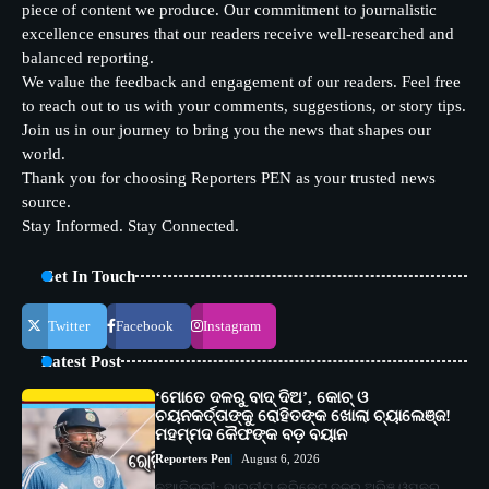
piece of content we produce. Our commitment to journalistic
excellence ensures that our readers receive well-researched and
balanced reporting.
We value the feedback and engagement of our readers. Feel free
to reach out to us with your comments, suggestions, or story tips.
Join us in our journey to bring you the news that shapes our
world.
Thank you for choosing Reporters PEN as your trusted news
source.
Stay Informed. Stay Connected.
Get In Touch
Twitter
Facebook
Instagram
Latest Post
‘ମୋତେ ଦଳରୁ ବାଦ୍ ଦିଅ’, କୋଚ୍ ଓ
ଚୟନକର୍ତ୍ତାଙ୍କୁ ରୋହିତଙ୍କ ଖୋଲା ଚ୍ୟାଲେଞ୍ଜ!
ମହମ୍ମଦ କୈଫଙ୍କ ବଡ଼ ବୟାନ
Reporters Pen
August 6, 2026
ନୂଆଦିଲ୍ଲୀ: ଭାରତୀୟ କ୍ରିକେଟ ଦଳର ଅଭିଜ୍ଞ ଓପନର