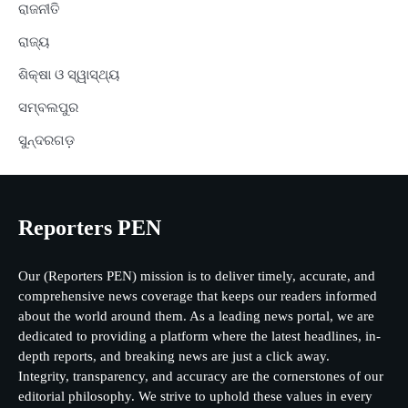
ରାଜନୀତି
ରାଜ୍ୟ
ଶିକ୍ଷା ଓ ସ୍ୱାସ୍ଥ୍ୟ
ସମ୍ବଲପୁର
ସୁନ୍ଦରଗଡ଼
Reporters PEN
Our (Reporters PEN) mission is to deliver timely, accurate, and
comprehensive news coverage that keeps our readers informed
about the world around them. As a leading news portal, we are
dedicated to providing a platform where the latest headlines, in-
depth reports, and breaking news are just a click away.
Integrity, transparency, and accuracy are the cornerstones of our
editorial philosophy. We strive to uphold these values in every