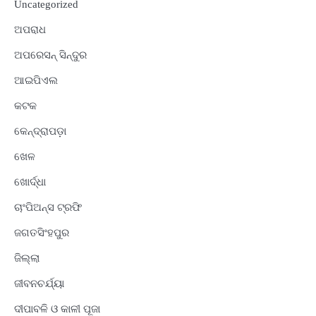
Uncategorized
ଅପରାଧ
ଅପରେସନ୍ ସିନ୍ଦୁର
ଆଇପିଏଲ
କଟକ
କେନ୍ଦ୍ରାପଡ଼ା
ଖେଳ
ଖୋର୍ଦ୍ଧା
ଚାଂପିଅନ୍ସ ଟ୍ରଫି
ଜଗତସିଂହପୁର
ଜିଲ୍ଲା
ଜୀବନଚର୍ଯ୍ୟା
ଦୀପାବଳି ଓ କାଳୀ ପୂଜା