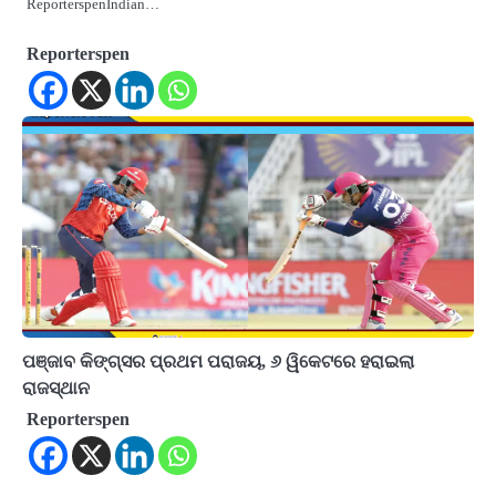
ReporterspenIndian…
Reporterspen
ପଞ୍ଜାବ କିଙ୍ଗ୍‌ସର ପ୍ରଥମ ପରାଜୟ, ୬ ୱିକେଟରେ ହରାଇଲା
ରାଜସ୍ଥାନ
Reporterspen