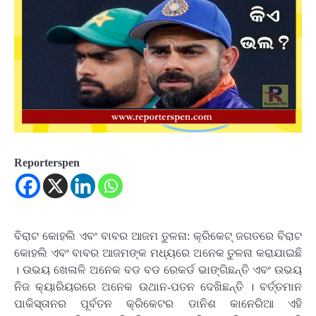
Reporterspen
ବିରାଟ କୋହଲି ଏବଂ ବାବର ଆଜମ ତୁଳନା: କ୍ରିକେଟ୍ ଜଗତରେ ବିରାଟ
କୋହଲି ଏବଂ ବାବର ଆଜମଙ୍କ ମଧ୍ୟରେ ଅନେକ ତୁଳନା କରାଯାଇଛି
। ଉଭୟ ଖେଳାଳି ଅନେକ ବଡ ବଡ ରେକର୍ଡ ଭାଙ୍ଗିଛନ୍ତି ଏବଂ ଉଭୟ
ନିଜ କ୍ୟାରିୟରରେ ଅନେକ ଉଥାନ-ପତନ ଦେଖିଛନ୍ତି । ବର୍ତ୍ତମାନ
ପାକିସ୍ତାନର ପୂର୍ବତନ କ୍ରିକେଟର ଡାନିଶ କାନେରିଆ ଏହି