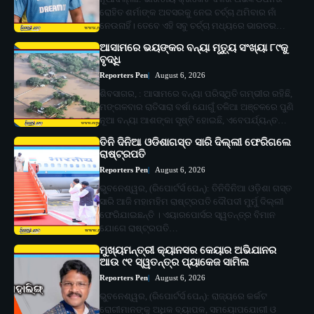
ରୋହିତ ଶର୍ମାଙ୍କ ଅବସରକୁ ନେଇ ଚର୍ଚ୍ଚା ଥମିବାର ନାଁ
ନେଉନାହିଁ। ତେବେ ଏହି ସବୁ ଚର୍ଚ୍ଚା ମଧ୍ୟରେ ଭାରତର…
ଆସାମରେ ଭୟଙ୍କର ବନ୍ୟା ମୃତ୍ୟୁ ସଂଖ୍ୟା ୮୯କୁ
ବୃଦ୍ଧି
Reporters Pen
August 6, 2026
ଶିବସାଗର, : ଆସାମରେ ବନ୍ୟା ପରିସ୍ଥିତି ଗମ୍ଭୀର ରହିଛି,
ମଙ୍ଗଳବାର ରାତିସାରା ବର୍ଷା ଯୋଗୁଁ ତଳିଆ ଅଞ୍ଚଳରେ ପୁଣି
ନୂଆ ବନ୍ୟା ଆଶଙ୍କା ସୃଷ୍ଟି ହୋଇଛି, ଏବେପର୍ଯ୍ୟନ୍ତ…
ତିନି ଦିନିଆ ଓଡିଶାଗସ୍ତ ସାରି ଦିଲ୍ଲୀ ଫେରିଗଲେ
ରାଷ୍ଟ୍ରପତି
Reporters Pen
August 6, 2026
ଭୁବନେଶ୍ୱର, (ରିପୋର୍ଟର୍ସ ପେନ୍‌): ତିନିଦିନିଆ ଓଡ଼ିଶା ଗସ୍ତ
ସାରି ଆଜି ମହାମହିମ ରାଷ୍ଟ୍ରପତି ଦୌପଦୀ ମୁର୍ମୁ ଦିଲ୍ଲୀ
ଫେରିଯାଇଛନ୍ତି । ଏୟାରପୋର୍ସର ସ୍ୱତନ୍ତ୍ର ବିମାନ
ଯୋଗେ ରାଷ୍ଟ୍ରପତି…
ମୁଖ୍ୟମନ୍ତ୍ରୀ କ୍ୟାନସର କେୟାର ଅଭିଯାନର
ଆଉ ୯୧ ସ୍ୱତନ୍ତ୍ର ପ୍ୟାକେଜ ସାମିଲ
Reporters Pen
August 6, 2026
ଭୁବନେଶ୍ୱର, (ରିପୋର୍ଟର୍ସ ପେନ୍‌): ରାଜ୍ୟରେ କର୍କଟ
ରୋଗୀମାନଙ୍କୁ ଅଧିକ ବ୍ୟାପକ, ସମୟୋପଯୋଗୀ ଓ