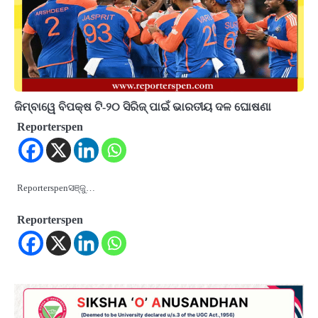
ଜିମ୍ବାୱେ ବିପକ୍ଷ ଟି-୨୦ ସିରିଜ୍ ପାଇଁ ଭାରତୀୟ ଦଳ ଘୋଷଣା
Reporterspen
Reporterspenସଞ୍ଜୁ…
Reporterspen