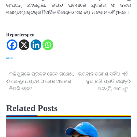
ଚାଂପିଅନ୍ ହୋଇଥିଲା, ଉଭୟ ଘଟଣାରେ ଯୁବରାଜ ସିଂ ଦଳର
ଷସଗ୍ଦଗ୍ଧକ୍ଟକ୍ସ ତିହାସିକ ବିଜୟରେ ଏକ ବଡ଼ ଅବଦାନ ରଖିଥିଲେ ।
Reporterspen
ଖେଳ
କଳିଯୁଗରେ ପ୍ରକଟ ହେବେ ଗଣେଶ,
ଭଗବାନ ଗଣେଶ ସର୍ବଦା ଏହି
Post
ଜାଣନ୍ତୁ ଅଷ୍ଟମ ଓ ଶେଷ ଅବତାର
ଦୁଇ ରାଶି ପ୍ରତି ଦୟାଳୁ
navigation
କିପରି ହେବ?
ଅଟନ୍ତି, ଜାଣନ୍ତୁ
Related Posts