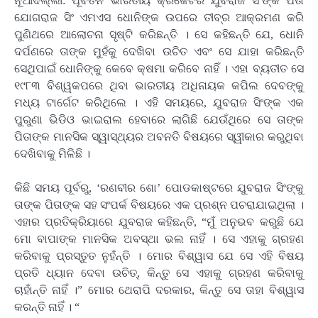
ନୂଆଦିଲ୍ଲୀ: ପୂବର୍ତନ ଭାରତୀୟ କ୍ରିକେଟର ଯୁବରାଜ ସିଂଙ୍କ ପିତା
ଯୋଗରାଜ ସିଂ ଏମଏସ ଧୋନିଙ୍କ ଉପରେ ତୀବ୍ର ଆକ୍ରମଣ କରି
ପୁଣିଥରେ ଆଲୋଚନା ସୃଷ୍ଟି କରିଛନ୍ତି । ସେ କହିଛନ୍ତି ଯେ, ଧୋନି
ଦର୍ପଣରେ ତାଙ୍କ ମୁହଁକୁ ଦେଖିବା ଉଚିତ ଏବଂ ସେ ଯାହା କରିଛନ୍ତି
ସେଥିପାଇଁ ଧୋନିଙ୍କୁ କେବେ କ୍ଷମା କରିବେ ନାହିଁ । ଏହା ବ୍ୟତୀତ ସେ
୧୯୮୩ ବିଶ୍ୱକପରେ ଥିବା ଭାରତୀୟ ଅଧିନାୟକ କପିଲ ଦେବଙ୍କୁ
ମଧ୍ୟ ଟାର୍ଗେଟ କରିଥିଲେ । ଏହି ସମୟରେ, ଯୁବରାଜ ସିଂଙ୍କ ଏକ
ପୁରୁଣା ଭିଡିଓ ଭାଇରାଲ ହେବାରେ ଲାଗିଛି ଯେଉଁଥିରେ ସେ ତାଙ୍କ
ପିତାଙ୍କ ମାନସିକ ସ୍ୱାସ୍ଥ୍ୟର ଅବନତି ବିଷୟରେ ସ୍ୱୀକାର କରୁଥିବା
ଦେଖିବାକୁ ମିଳିଛି ।
କିଛି ସମୟ ପୂର୍ବରୁ, ‘ରଣବୀର ଶୋ’ ପୋଡକାଷ୍ଟରେ ଯୁବରାଜ ସିଂଙ୍କୁ
ତାଙ୍କ ପିତାଙ୍କ ସହ ସଂପର୍କ ବିଷୟରେ ଏକ ପ୍ରଶ୍ନ ପଚରାଯାଇଥିଲା ।
ଏହାର ପ୍ରତିକ୍ରିୟାରେ ଯୁବରାଜ କହିଛନ୍ତି, “ମୁଁ ଅନୁଭବ କରୁଛି ଯେ
ମୋ ବାପାଙ୍କ ମାନସିକ ଅବସ୍ଥା ଭଲ ନାହିଁ । ସେ ଏହାକୁ ଗ୍ରହଣ
କରିବାକୁ ପ୍ରସ୍ତୁତ ନୁହଁନ୍ତି । ମୋର ବିଶ୍ୱାସ ଯେ ସେ ଏହି ବିଷୟ
ପ୍ରତି ଧ୍ୟାନ ଦେବା ଉଚିତ୍‌, କିନ୍ତୁ ସେ ଏହାକୁ ଗ୍ରହଣ କରିବାକୁ
ଚାହାଁନ୍ତି ନାହିଁ ।” ମୋର ଥେରାପି ଦରକାର, କିନ୍ତୁ ସେ ତାହା ବିଶ୍ୱାସ
କରନ୍ତି ନାହିଁ । “