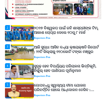
ଆର୍ଥିକ ସଙ୍କଟ
2
୨୦୨୭ ବିଶ୍ୱକପ ପାଇଁ ରବି ଶାସ୍ତ୍ରୀଙ୍କ ଟିମ୍,
ଆକାଶ ଚୋପ୍ରା ଦେଲେ ୧୦ରୁ ୮ ମାର୍କ
Reporters Pen
3
ଆଜି ସୁଦ୍ଧା ଆସିବ ବନ୍ୟା କ୍ଷୟକ୍ଷତି ରିପୋର୍ଟ
; ୨୨ଟି ଜିଲ୍ଲାକୁ ୧୧୦କୋଟି ଟଙ୍କା ମଞ୍ଜୁର
Reporters Pen
4
ସୁଦୃଢ଼ ହେବ ବିପର୍ଯ୍ୟୟ ପରିଚାଳନା ଭିତ୍ତିଭୂମି,
ନିର୍ଭୁଲ୍ ହେବ ପାଣିପାଗ ପୂର୍ବାନୁମାନ
Reporters Pen
5
ଗୋପବନ୍ଧୁ ସ୍ୱାସ୍ଥ୍ୟ ବୀମା ଯୋଜନା
ପରିବର୍ତ୍ତିତ ହେଲେ ଆନ୍ଦୋଳନ ତେଜିବ :
ଉତ୍କଳ ସାମ୍ବାଦିକ ସଂଘ
Reporters Pen
1
Shiva Mantras Sawan 2026: ଶ୍ରାବଣରେ
ନିୟମିତ ଜପ କରନ୍ତୁ ଭଗବାନ ଶିବଙ୍କ ଏହି
୩ଟି ଶକ୍ତିଶାଳୀ ମନ୍ତ୍ର, ଦୂର ହୋଇପାରେ
Reporters Pen
ଆର୍ଥିକ ସଙ୍କଟ
2
୨୦୨୭ ବିଶ୍ୱକପ ପାଇଁ ରବି ଶାସ୍ତ୍ରୀଙ୍କ ଟିମ୍,