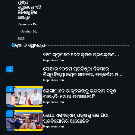
ମୁଖ୍ୟ
5
ଭାରତର ଦ୍ୱିତୀୟ ହସ୍ପିଟାଲ୍ ଭାବେ
ଦ୍ୱାରରେ ଏହି
ଜିନିଷଗୁଡ଼ିକ
ଆଇଏମ୍‌ଏସ୍ ଆଣ୍ଡ ସମ ହସ୍ପିଟାଲ୍‌ରେ
ରଖନ୍ତୁ
ଅତ୍ୟାଧୁନିକ ଡିଜିସ୍କାନର ସ୍ଥାପନ
Reporters Pen
Reporters Pen
ସୋଆ ପକ୍ଷରୁ ରାୱେ କାର୍ଯ୍ୟକ୍ରମ ଅଧୀନରେ
1
October 16,
୧୧ଟି ଗ୍ରାମରେ ୧୬ଟି କୃଷକ ପ୍ରଶିକ୍ଷଣ
2025
କାର୍ଯ୍ୟକ୍ରମ ଆୟୋଜିତ
Reporters Pen
ଶିକ୍ଷା ଓ ସ୍ୱାସ୍ଥ୍ୟ
ସୋଆର ୨୦ତମ ପ୍ରତିଷ୍ଠା ଦିବସରେ
2
ବିଶ୍ୱବିଦ୍ୟାଳୟର ସଫଳତା, ଉତ୍କର୍ଷତା ଓ
ଅଗ୍ରଗତିର ସ୍ମୃତିଚାରଣ
Reporters Pen
3
ରୋଗୀମାନେ ଡାକ୍ତରଙ୍କୁ ଭଗବାନ ସଦୃଶ
ମାନନ୍ତି: ସୋଆ ଉପସଭାପତି
Reporters Pen
4
ସୋଆ ଏସ୍‌ଏଚ୍‌ଏମ୍ ପକ୍ଷରୁ ରଜ ପିଠା
ପ୍ରତିଯୋଗିତା ଆୟୋଜିତ
Reporters Pen
5
ଭାରତର ଦ୍ୱିତୀୟ ହସ୍ପିଟାଲ୍ ଭାବେ
ଆଇଏମ୍‌ଏସ୍ ଆଣ୍ଡ ସମ ହସ୍ପିଟାଲ୍‌ରେ
ଅତ୍ୟାଧୁନିକ ଡିଜିସ୍କାନର ସ୍ଥାପନ
Reporters Pen