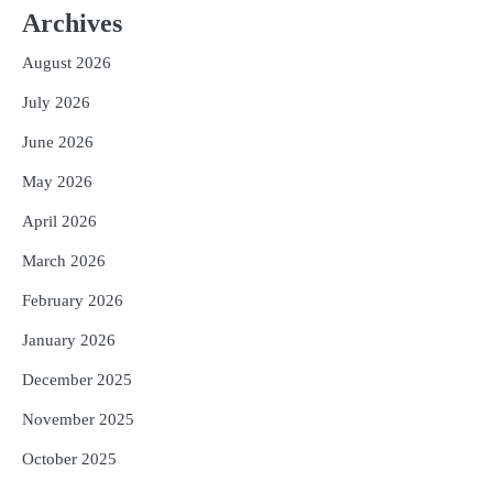
ଆକାଶ ଚୋପ୍ରା ଦେଲେ ୧୦ରୁ ୮ ମାର୍କ
Archives
Reporters Pen
August 2026
3
ଆଜି ସୁଦ୍ଧା ଆସିବ ବନ୍ୟା କ୍ଷୟକ୍ଷତି ରିପୋର୍ଟ
; ୨୨ଟି ଜିଲ୍ଲାକୁ ୧୧୦କୋଟି ଟଙ୍କା ମଞ୍ଜୁର
July 2026
Reporters Pen
June 2026
4
ସୁଦୃଢ଼ ହେବ ବିପର୍ଯ୍ୟୟ ପରିଚାଳନା ଭିତ୍ତିଭୂମି,
May 2026
ନିର୍ଭୁଲ୍ ହେବ ପାଣିପାଗ ପୂର୍ବାନୁମାନ
Reporters Pen
April 2026
5
ଗୋପବନ୍ଧୁ ସ୍ୱାସ୍ଥ୍ୟ ବୀମା ଯୋଜନା
March 2026
ପରିବର୍ତ୍ତିତ ହେଲେ ଆନ୍ଦୋଳନ ତେଜିବ :
ଉତ୍କଳ ସାମ୍ବାଦିକ ସଂଘ
February 2026
Reporters Pen
January 2026
December 2025
November 2025
October 2025