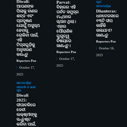
Diwali:
Parvat:
ପୂଜା
ଆପଣଙ୍କ
ଜୀବନଚର୍ଯ୍ୟା
ବିହାରର ଏହି
ପିଲାକୁ ବାଣର
Dhanteras:
ପର୍ବତ ସମୁଦ୍ର
ଶବ୍ଦ ଏବଂ
ଧନତେରସରେ
ମନ୍ଥନର
ପ୍ରଦୂଷଣ
୧୩ଟି ଦୀପ
ସ୍ଥାନ ଥିଲା।
ଯୋଗୁଁ ଅସୁସ୍ଥ
କାହିଁକି
ଏହାର
ହେବାରୁ
ଜଳାଯାଏ?
ପୌରାଣିକ
ରୋକିବା ପାଇଁ,
ଜାଣନ୍ତୁ
ଗୁରୁତ୍ୱ
ଏହି
ବିଷୟରେ
Reporters Pen
ଟିପ୍ସଗୁଡ଼ିକୁ
ଜାଣନ୍ତୁ।
October 16,
ଅନୁସରଣ
Reporters Pen
କରନ୍ତୁ
2025
October 17,
Reporters Pen
2025
ସୋଆର ୨୦ତମ ପ୍ରତିଷ୍ଠା ଦିବସରେ
2
October 17,
ବିଶ୍ୱବିଦ୍ୟାଳୟର ସଫଳତା, ଉତ୍କର୍ଷତା ଓ
2025
ଅଗ୍ରଗତିର ସ୍ମୃତିଚାରଣ
Reporters Pen
ଜୀବନଚର୍ଯ୍ୟା
3
ଦୀପାବଳି ଓ କାଳୀ
ରୋଗୀମାନେ ଡାକ୍ତରଙ୍କୁ ଭଗବାନ ସଦୃଶ
ପୂଜା
ମାନନ୍ତି: ସୋଆ ଉପସଭାପତି
Diwali
Reporters Pen
2025:
ଦୀପାବଳିରେ
4
ଦେବୀ
ସୋଆ ଏସ୍‌ଏଚ୍‌ଏମ୍ ପକ୍ଷରୁ ରଜ ପିଠା
ଲକ୍ଷ୍ମୀଙ୍କୁ
ପ୍ରତିଯୋଗିତା ଆୟୋଜିତ
ସନ୍ତୁଷ୍ଟ
Reporters Pen
କରିବା ପାଇଁ,