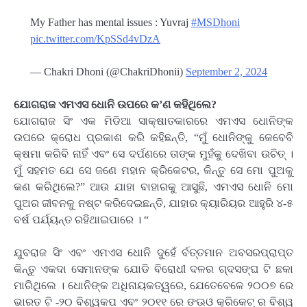
My Father has mental issues : Yuvraj
#MSDhoni
pic.twitter.com/KpSSd4vDzA
— Chakri Dhoni (@ChakriDhonii)
September 2, 2024
ଯୋଗରାଜ ଏମଏସ ଧୋନି ଉପରେ କ’ଣ କହିଥିଲେ?
ଯୋଗରାଜ ସିଂ ଏକ ମିଡିଆ ସାକ୍ଷାତକାରରେ ଏମଏସ ଧୋନିଙ୍କ
ଉପରେ କ୍ରୋଧ ପ୍ରକାଶ କରି କହିଛନ୍ତି, “ମୁଁ ଧୋନିଙ୍କୁ କେବେବି
କ୍ଷମା କରିବି ନାହିଁ ଏବଂ ସେ ଦର୍ପଣରେ ତାଙ୍କ ମୁହଁକୁ ଦେଖିବା ଉଚିତ୍ ।
ମୁଁ ସହମତ ଯେ ସେ ଜଣେ ମହାନ କ୍ରିକେଟର, କିନ୍ତୁ ସେ ମୋ ପୁଅକୁ
କଣ କରିଥିଲେ?” ଆଉ ଯାହା ବାହାରକୁ ଆସୁଛି, ଏମଏସ ଧୋନି ମୋ
ପୁଅର ଜୀବନକୁ ନଷ୍ଟ କରିଦେଇଛନ୍ତି, ଯାହାର କ୍ୟାରିୟର ଆହୁରି ୪-୫
ବର୍ଷ ପର୍ଯ୍ୟନ୍ତ ରହିଥାଇପାରେ । “
ଯୁବରାଜ ସିଂ ଏବଂ ଏମଏସ ଧୋନି ଦୁହେଁ ର୍ବତ୍‌ତମାନ ଅବସରପ୍ରାପ୍ତ
କିନ୍ତୁ ଏକଦା ସେମାନଙ୍କ ଯୋଡି ବିରୋଧୀ ଦଳର ଗ୍ଦସଙ୍ଘ ଟି ଛକା
ମାରିଥିଲେ । ଧୋନିଙ୍କ ଅଧିନାୟକତ୍ୱରେ, ଯେତେବେଳେ ୨୦୦୭ ରେ
ଭାରତ ଟି -୨୦ ବିଶ୍ୱକପ ଏବଂ ୨୦୧୧ ରେ ଙଊଓ କ୍ରିକେଟ୍ ର ବିଶ୍ୱ