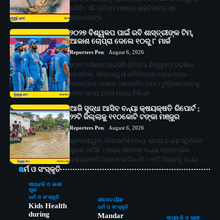
ରହିଛି। ଏହି ପବିତ୍ର ମାସରେ ଭକ୍ତିଭାବର ସହ
ମହାଦେବଙ୍କ…
୨୦୨୭ ବିଶ୍ୱକପ ପାଇଁ ରବି ଶାସ୍ତ୍ରୀଙ୍କ ଟିମ୍,
ଆକାଶ ଚୋପ୍ରା ଦେଲେ ୧୦ରୁ ୮ ମାର୍କ
Reporters Pen
August 6, 2026
୨୦୨୭ ମସିହାର ଆଇସିସି ଦିନିକିଆ ବିଶ୍ୱକପ ଦକ୍ଷିଣ
ଆଫ୍ରିକା, ଜିମ୍ବାୱେ ଓ ନାମିବିଆରେ ଅକ୍ଟୋବର-
ନଭେମ୍ବର ମାସରେ ଆୟୋଜିତ ହେବ। ଟୁର୍ଣ୍ଣାମେଣ୍ଟକୁ
ଏଖନ ସମୟ ଥିଲେ ମଧ୍ୟ ବିଭିନ୍ନ…
ଆଜି ସୁଦ୍ଧା ଆସିବ ବନ୍ୟା କ୍ଷୟକ୍ଷତି ରିପୋର୍ଟ ;
୨୨ଟି ଜିଲ୍ଲାକୁ ୧୧୦କୋଟି ଟଙ୍କା ମଞ୍ଜୁର
Reporters Pen
August 6, 2026
ଭୁବନେଶ୍ୱର, (ରିପୋର୍ଟର୍ସ ପେନ୍‌): ରାଜ୍ୟ ବନ୍ୟା ସ୍ଥିତିରେ
ସୁଧାର ଆସିଛି । ରାଜ୍ୟ ସରକାର ବନ୍ୟା ପ୍ରାରମ୍ଭିକ
କ୍ଷୟକ୍ଷତି ଆକଳନ କରିଛନ୍ତି । ୨୨ଟି ଜିଲ୍ଲାକୁ ବନ୍ୟା…
ଧର୍ମ ଓ ସଂସ୍କୃତି
ଦୀପାବଳି ଓ କାଳୀ
ପୂଜା
ଧର୍ମ ଓ ସଂସ୍କୃତି
ଜୀବନଚର୍ଯ୍ୟା
Kids Health
ଧର୍ମ ଓ ସଂସ୍କୃତି
during
Mandar
ଦୀପାବଳି ଓ କାଳୀ