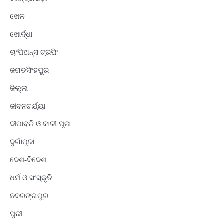
ଖେଳ
ଖୋର୍ଦ୍ଧା
ଚାଂପିଅନ୍ସ ଟ୍ରଫି
ଜଗତସିଂହପୁର
ଜିଲ୍ଲା
ଜୀବନଚର୍ଯ୍ୟା
ଦୀପାବଳି ଓ କାଳୀ ପୂଜା
ଦୁର୍ଗାପୂଜା
ଦେଶ-ବିଦେଶ
ଧର୍ମ ଓ ସଂସ୍କୃତି
ନବରଙ୍ଗପୁର
ପୁରୀ