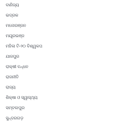
ବାଣିଜ୍ୟ
ଭଦ୍ରକ
ମନୋରଞ୍ଜନ
ମୟୂରଭଞ୍ଜ
ମହିଳା ଟି-୨୦ ବିଶ୍ୱକପ
ଯାଜପୁର
ରାକ୍ଷୀ ବନ୍ଧନ
ରାଜନୀତି
ରାଜ୍ୟ
ଶିକ୍ଷା ଓ ସ୍ୱାସ୍ଥ୍ୟ
ସମ୍ବଲପୁର
ସୁନ୍ଦରଗଡ଼