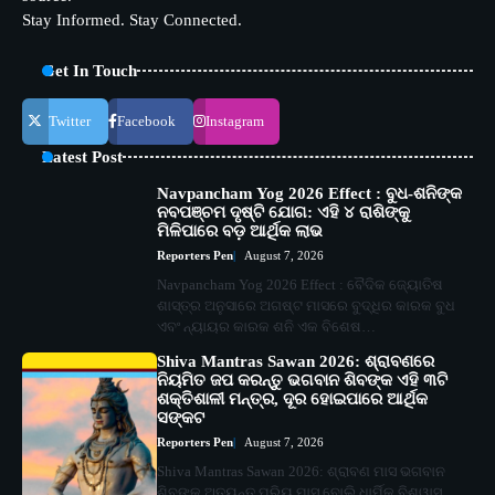
Stay Informed. Stay Connected.
Get In Touch
Twitter
Facebook
Instagram
Latest Post
Navpancham Yog 2026 Effect : ବୁଧ-ଶନିଙ୍କ
ନବପଞ୍ଚମ ଦୃଷ୍ଟି ଯୋଗ: ଏହି ୪ ରାଶିଙ୍କୁ
ମିଳିପାରେ ବଡ଼ ଆର୍ଥିକ ଲାଭ
Reporters Pen
August 7, 2026
Navpancham Yog 2026 Effect : ବୈଦିକ ଜ୍ୟୋତିଷ
ଶାସ୍ତ୍ର ଅନୁସାରେ ଅଗଷ୍ଟ ମାସରେ ବୁଦ୍ଧିର କାରକ ବୁଧ
ଏବଂ ନ୍ୟାୟର କାରକ ଶନି ଏକ ବିଶେଷ…
Shiva Mantras Sawan 2026: ଶ୍ରାବଣରେ
ନିୟମିତ ଜପ କରନ୍ତୁ ଭଗବାନ ଶିବଙ୍କ ଏହି ୩ଟି
ଶକ୍ତିଶାଳୀ ମନ୍ତ୍ର, ଦୂର ହୋଇପାରେ ଆର୍ଥିକ
ସଙ୍କଟ
Reporters Pen
August 7, 2026
Shiva Mantras Sawan 2026: ଶ୍ରାବଣ ମାସ ଭଗବାନ
ଶିବଙ୍କ ଅତ୍ୟନ୍ତ ପ୍ରିୟ ମାସ ବୋଲି ଧାର୍ମିକ ବିଶ୍ୱାସ