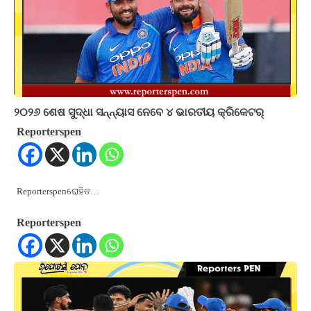
୨୦୨୬ ଶେଷ ସୁଦ୍ଧା ସନ୍ନ୍ୟାସ ନେବେ ୪ ଭାରତୀୟ କ୍ରିକେଟର୍‌
Reporterspen
Reporterspenରୋହିତ…
Reporterspen