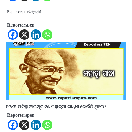
Reporterspenଲକ୍ଷ୍ମୀ…
Reporterspen
୧୯୪୭ ମସିହା ଅଗଷ୍ଟ ୧୫ ମହାତ୍ମା ଗାନ୍ଧୀ କେଉଁଠି ଥିଲେ?
Reporterspen