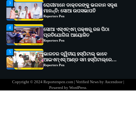
4
ସୋଆ ଏସ୍‌ଏଚ୍‌ଏମ୍ ପକ୍ଷରୁ ରଜ ପିଠା
ପ୍ରତିଯୋଗିତା ଆୟୋଜିତ
Reporters Pen
5
ଭାରତର ଦ୍ୱିତୀୟ ହସ୍ପିଟାଲ୍ ଭାବେ
ଆଇଏମ୍‌ଏସ୍ ଆଣ୍ଡ ସମ ହସ୍ପିଟାଲ୍‌ରେ
ଅତ୍ୟାଧୁନିକ ଡିଜିସ୍କାନର ସ୍ଥାପନ
Reporters Pen
1
ସୋଆ ପକ୍ଷରୁ ରାୱେ କାର୍ଯ୍ୟକ୍ରମ ଅଧୀନରେ
୧୧ଟି ଗ୍ରାମରେ ୧୬ଟି କୃଷକ ପ୍ରଶିକ୍ଷଣ
କାର୍ଯ୍ୟକ୍ରମ ଆୟୋଜିତ
Reporters Pen
2
ସୋଆର ୨୦ତମ ପ୍ରତିଷ୍ଠା ଦିବସରେ
Copyright © 2024 Reporterspen.com | Verified News by
Ascendoor
|
ବିଶ୍ୱବିଦ୍ୟାଳୟର ସଫଳତା, ଉତ୍କର୍ଷତା ଓ
Powered by
WordPress
.
ଅଗ୍ରଗତିର ସ୍ମୃତିଚାରଣ
Reporters Pen
3
ରୋଗୀମାନେ ଡାକ୍ତରଙ୍କୁ ଭଗବାନ ସଦୃଶ
ମାନନ୍ତି: ସୋଆ ଉପସଭାପତି
Reporters Pen
4
ସୋଆ ଏସ୍‌ଏଚ୍‌ଏମ୍ ପକ୍ଷରୁ ରଜ ପିଠା
ପ୍ରତିଯୋଗିତା ଆୟୋଜିତ