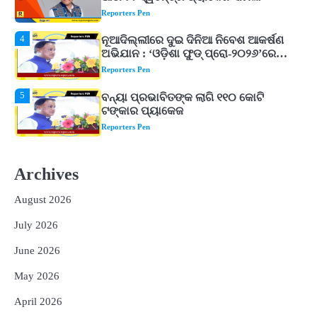
ଖାଦ୍ୟ ପ୍ରକ୍ରିୟାକରଣ କ୍ଷେତ୍ରକୁ ମିଳିବ
Reporters Pen
ଗୁରୁତ୍ୱ
5
ବନ୍ୟା ପ୍ରଭାବିତଙ୍କ ଲାଗି ୧୧୦ କୋଟି
ଟଙ୍କାର ପ୍ୟାକେଜ
Reporters Pen
1
ଆସାମରେ ଭୟଙ୍କର ବନ୍ୟା ମୃତ୍ୟୁ ସଂଖ୍ୟା
୮୯କୁ ବୃଦ୍ଧି
Reporters Pen
2
ତିନି ଦିନିଆ ଓଡିଶାଗସ୍ତ ସାରି ଦିଲ୍ଲୀ
ଫେରିଗଲେ ରାଷ୍ଟ୍ରପତି
Archives
Reporters Pen
August 2026
3
ମୁଖ୍ୟମନ୍ତ୍ରୀ କ୍ୟାନସର କେୟାର ଅଭିଯାନର
ଆଉ ୯୧ ସ୍ୱତନ୍ତ୍ର ପ୍ୟାକେଜ ସାମିଲ
July 2026
Reporters Pen
June 2026
4
ନୂଆଦିଲ୍ଲୀରେ ଦୁଇ ଦିନିଆ ନିବେଶ ଆକର୍ଷଣ
May 2026
ଅଭିଯାନ : ‘ଓଡ଼ିଶା ଫୁଡ୍ ପ୍ରୋ-୨୦୨୬’ରେ
ଖାଦ୍ୟ ପ୍ରକ୍ରିୟାକରଣ କ୍ଷେତ୍ରକୁ ମିଳିବ
Reporters Pen
April 2026
ଗୁରୁତ୍ୱ