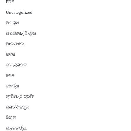
PDF
Uncategorized
ଅପରାଧ
ଅପରେସନ୍ ସିନ୍ଦୁର
ଆଇପିଏଲ
କଟକ
କେନ୍ଦ୍ରାପଡ଼ା
ଖେଳ
ଖୋର୍ଦ୍ଧା
ଚାଂପିଅନ୍ସ ଟ୍ରଫି
ଜଗତସିଂହପୁର
ଜିଲ୍ଲା
ଜୀବନଚର୍ଯ୍ୟା