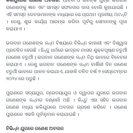
କଳିଯୁଗରେ ଗଣେଶ ଅବତାର:
ପାବର୍ତୀ ଓ ଶିବଙ୍କ ପୁତ୍ର ଭଗବାନ
ଗଣେଶଙ୍କୁ ଜ୍ଞାନ ଏବଂ ସମସ୍ତ ସଫଳତାର ଦାତା ବୋଲି କୁହାଯାଇଛି ।
ଏହି ସମସ୍ତ ଦେବତାମାନଙ୍କ ମଧ୍ୟରେ ସେ ପ୍ରଥମ ପୂଜନୀୟ ଅଟନ୍ତି
। ତେଣୁ, ଶୁଭ କାର୍ଯ୍ୟ ଆରମ୍ଭ କରିବା ପୂର୍ବରୁ ସେମାନଙ୍କୁ ପୂଜା
କରାଯାଏ ।
ଭଗବାନ ଗଣେଶଙ୍କ ଜନ୍ମ ବିଷୟରେ ବିଭିନ୍ନ କାହାଣୀ ଏବଂ ବିଶ୍ୱାସ
ପ୍ରଚଳିତ ହେଉଛି । ହିନ୍ଦୁ ଧର୍ମରେ ଭାଦ୍ରବ ମାସର ଶୁକ୍ଳପୃଷ୍ଣ ଚତୁର୍ଥୀ
(ଗଣେଶ ଚତୁର୍ଥୀ ) ଭଗବାନ ଗଣେଶଙ୍କ ଜନ୍ମ ତିଥି ଭାବରେ ବିବେଚନା
କରାଯାଏ । ତେଣୁ ଭଗବାନ ଗଣେଶଙ୍କ ଜନ୍ମ ବାର୍ଷିକୀ ଦିନ ଗଣେଶ
ଚତୁର୍ଥୀ ଭାବରେ ପାଳନ କରାଯାଏ, ଯାହାକି ଚଳିତ ବର୍ଷ ୭ ସେପ୍ଟେମ୍ବର
୨୦୨୪ ରେ ପଡୁଛି ।
ପୁରାଣରେ ସତ୍ୟଯୁଗ, ତ୍ରେତୟାଯୁଗ ଓ ଦ୍ୱାପର ଯୁଗରେ ଭଗବାନ
ଗଣେଶଙ୍କ ଜନ୍ମର ବଣ୍ଣର୍ନା ଅଛି । କିନ୍ତୁ ଏହା ସହିତ ଭଗବାନ
ଗଣେଶ ମଧ୍ୟ କଳିଯୁଗରେ ଅବତାର ଗ୍ରହଣ କରିବେ । ଗଣେଶ
ପୁରାଣରେ ଏଭଳି ପୂର୍ବାନୁମାନ କରାଯାଇଛି ।
ବିଭିନ୍ନ ଯୁଗରେ ଗଣେଶ ଅବତାର