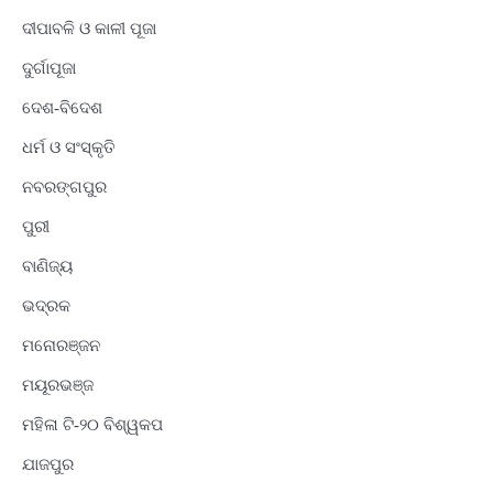
ଦୀପାବଳି ଓ କାଳୀ ପୂଜା
ଦୁର୍ଗାପୂଜା
ଦେଶ-ବିଦେଶ
ଧର୍ମ ଓ ସଂସ୍କୃତି
ନବରଙ୍ଗପୁର
ପୁରୀ
ବାଣିଜ୍ୟ
ଭଦ୍ରକ
ମନୋରଞ୍ଜନ
ମୟୂରଭଞ୍ଜ
ମହିଳା ଟି-୨୦ ବିଶ୍ୱକପ
ଯାଜପୁର