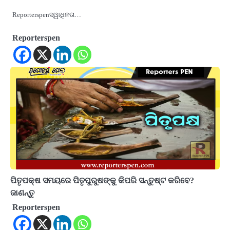
Reporterspenସ୍ୱାଧିନତା…
Reporterspen
ପିତୃପକ୍ଷ ସମୟରେ ପିତୃପୁରୁଷଙ୍କୁ କିପରି ସନ୍ତୁଷ୍ଟ କରିବେ?
ଜାଣନ୍ତୁ
Reporterspen