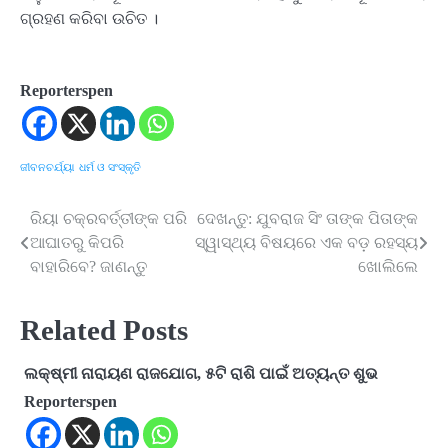
ଗ୍ରହଣ କରିବା ଉଚିତ ।
Reporterspen
ଜୀବନଚର୍ଯ୍ୟା
ଧର୍ମ ଓ ସଂସ୍କୃତି
ରିୟା ଚକ୍ରବର୍ତ୍ତୀଙ୍କ ପରି
ଦେଖନ୍ତୁ: ଯୁବରାଜ ସିଂ ତାଙ୍କ ପିତାଙ୍କ
Post
ଆଘାତରୁ କିପରି
ସ୍ୱାସ୍ଥ୍ୟ ବିଷୟରେ ଏକ ବଡ଼ ରହସ୍ୟ
navigation
ବାହାରିବେ? ଜାଣନ୍ତୁ
ଖୋଲିଲେ
Related Posts
ଲକ୍ଷ୍ମୀ ନାରାୟଣ ରାଜଯୋଗ, ୫ଟି ରାଶି ପାଇଁ ଅତ୍ୟନ୍ତ ଶୁଭ
Reporterspen