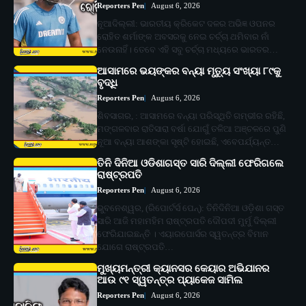
Reporters Pen
August 6, 2026
ନୂଆଦିଲ୍ଲୀ: ଭାରତୀୟ କ୍ରିକେଟ ଦଳର ଅଭିଜ୍ଞ ଓପନର
ରୋହିତ ଶର୍ମାଙ୍କ ଅବସରକୁ ନେଇ ଚର୍ଚ୍ଚା ଥମିବାର ନାଁ
ନେଉନାହିଁ। ତେବେ ଏହି ସବୁ ଚର୍ଚ୍ଚା ମଧ୍ୟରେ ଭାରତର…
ଆସାମରେ ଭୟଙ୍କର ବନ୍ୟା ମୃତ୍ୟୁ ସଂଖ୍ୟା ୮୯କୁ
ବୃଦ୍ଧି
Reporters Pen
August 6, 2026
ଶିବସାଗର, : ଆସାମରେ ବନ୍ୟା ପରିସ୍ଥିତି ଗମ୍ଭୀର ରହିଛି,
ମଙ୍ଗଳବାର ରାତିସାରା ବର୍ଷା ଯୋଗୁଁ ତଳିଆ ଅଞ୍ଚଳରେ ପୁଣି
ନୂଆ ବନ୍ୟା ଆଶଙ୍କା ସୃଷ୍ଟି ହୋଇଛି, ଏବେପର୍ଯ୍ୟନ୍ତ…
ତିନି ଦିନିଆ ଓଡିଶାଗସ୍ତ ସାରି ଦିଲ୍ଲୀ ଫେରିଗଲେ
ରାଷ୍ଟ୍ରପତି
Reporters Pen
August 6, 2026
ଭୁବନେଶ୍ୱର, (ରିପୋର୍ଟର୍ସ ପେନ୍‌): ତିନିଦିନିଆ ଓଡ଼ିଶା ଗସ୍ତ
ସାରି ଆଜି ମହାମହିମ ରାଷ୍ଟ୍ରପତି ଦୌପଦୀ ମୁର୍ମୁ ଦିଲ୍ଲୀ
ଫେରିଯାଇଛନ୍ତି । ଏୟାରପୋର୍ସର ସ୍ୱତନ୍ତ୍ର ବିମାନ
ଯୋଗେ ରାଷ୍ଟ୍ରପତି…
ମୁଖ୍ୟମନ୍ତ୍ରୀ କ୍ୟାନସର କେୟାର ଅଭିଯାନର
ଆଉ ୯୧ ସ୍ୱତନ୍ତ୍ର ପ୍ୟାକେଜ ସାମିଲ
Reporters Pen
August 6, 2026