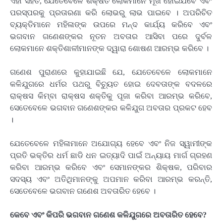
ଏହା ସହିତ, ଯେତେବେଳେ ଶିକ୍ଷିତ ଲୋକମାନେ ମୂର୍ଖ ହୋଇଯିବେ ଏବଂ
ପରସ୍ପରକୁ ପ୍ରତାରଣା କରି ଲୋଭରୁ ଲାଭ ପାଇବେ । ଅପରିଚିତ
ବ୍ୟକ୍ତିମାନେ ମହିଳାଙ୍କ ଉପରେ ମନ୍ଦ କାର୍ଯ୍ୟ କରିବେ ଏବଂ
ଭଗବାନ ଗଣେଶଙ୍କର ନୂତନ ଅବତାର ଆସିବା ପରେ ଦୁର୍ବଳ
ଲୋକମାନେ ଶକ୍ତିଶାଳୀମାନଙ୍କ ଦ୍ୱାରା ଶୋଷଣ ଆରମ୍ଭ କରିବେ ।
ଗଣେଶ ପୁରାଣରେ କୁହାଯାଇଛି ଯେ, ଯେତେବେଳେ ଲୋକମାନେ
କଳିଯୁଗରେ ଧର୍ମର ପଥରୁ ବିଚ୍ୟୁତ ହୋଇ ଦେବତାଙ୍କ ବଦଳରେ
ରାକ୍ଷସ କିମ୍ବା ରାକ୍ଷସ ଶକ୍ତିକୁ ପୂଜା କରିବା ଆରମ୍ଭ କରିବେ,
ସେତେବେଳେ ଭଗବାନ ଗଣେଶଙ୍କର କଳିଯୁଗ ଅବତାର ପ୍ରକଟ ହେବ
।
ଯେତେବେଳେ ମହିଳାମାନେ ଅଯୋଗ୍ୟ ହେବେ ଏବଂ ନିଜ ସ୍ୱାମୀଙ୍କ
ପ୍ରତି ଭକ୍ତିର ଧର୍ମ ଛାଡି ଧନ ଇତ୍ୟାଦି ପାଇଁ ଅନ୍ୟାୟ ମାର୍ଗ ଗ୍ରହଣ
କରିବା ଆରମ୍ଭ କରିବେ ଏବଂ ସେମାନଙ୍କର ଶିକ୍ଷକ, ପରିବାର
ସଦସ୍ୟ ଏବଂ ଅତିଥିମାନଙ୍କୁ ଅପମାନ କରିବା ଆରମ୍ଭ କରନ୍ତି,
ସେତେବେଳେ ଭଗବାନ ଗଣେଶ ଅବତାରିତ ହେବେ ।
କେବେ ଏବଂ କିପରି ଭଗବାନ ଗଣେଶ କଳିଯୁଗରେ ଅବତାରିତ ହେବେ?