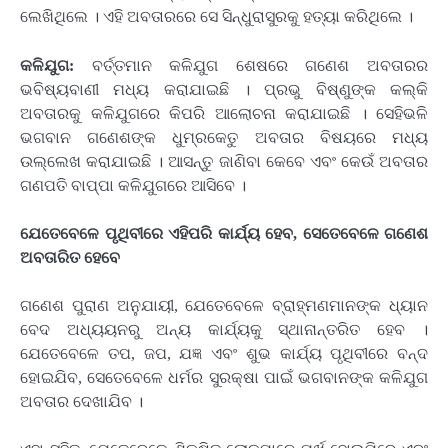
ଲେଖିଥିଲେ । ଏହି ଅବତାରରେ ସେ ସିନ୍ଧୁରାସୁରକୁ ହତ୍ୟା କରିଥିଲେ ।
କଳିଯୁଗ:
ବର୍ତ୍ତମାନ କଳିଯୁଗ ଶେଷରେ ଗଣେଶ ଅବତାରର
ଭବିଷ୍ୟବାଣୀ ମଧ୍ୟ କରାଯାଇଛି । ପ୍ରଭୁ ବିଷ୍ଣୁଙ୍କ କଲ୍କି
ଅବତାରକୁ କଳିଯୁଗରେ କିପରି ଆଲୋଚନା କରାଯାଇଛି । ସେହିଭଳି
ଭଗବାନ ଗଣେଶଙ୍କ ଧୁମ୍ରକେତୁ ଅବତାର ବିଷୟରେ ମଧ୍ୟ
ଉଲ୍ଲେଖ କରାଯାଇଛି । ଆସନ୍ତୁ ଜାଣିବା କେବେ ଏବଂ କେଉଁ ଅବତାର
ଗଣପତି ବାପ୍ପା କଳିଯୁଗରେ ଆସିବେ ।
ଯେତେବେଳେ ପୃଥିବୀରେ ଏହିପରି କାର୍ଯ୍ୟ ହେବ, ସେତେବେଳେ ଗଣେଶ
ଅବତାରିତ ହେବେ
ଗଣେଶ ପୁରାଣ ଅନୁଯାୟୀ, ଯେତେବେଳେ ବ୍ରାହ୍ମଣମାନଙ୍କ ଧ୍ୟାନ
ବେଦ ଅଧ୍ୟୟନରୁ ଅନ୍ୟ କାର୍ଯ୍ୟକୁ ସ୍ଥାନାନ୍ତରିତ ହେବ ।
ଯେତେବେଳେ ତପ, ଜପ, ଯଜ୍ଞ ଏବଂ ଶୁଭ କାର୍ଯ୍ୟ ପୃଥିବୀରେ ବନ୍ଦ
ହୋଇଯିବ, ସେତେବେଳେ ଧର୍ମର ସୁରକ୍ଷା ପାଇଁ ଭଗବାନଙ୍କ କଳିଯୁଗ
ଅବତାର ଦେଖାଯିବ ।