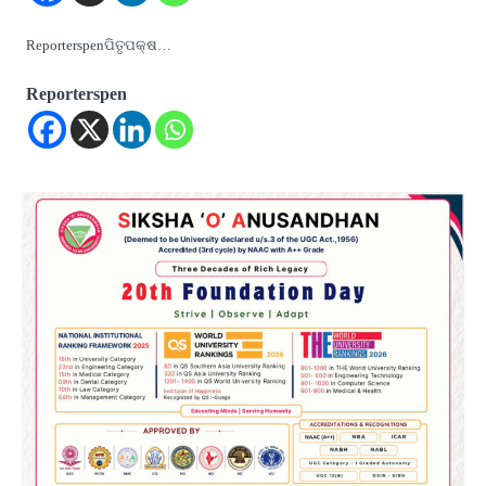
Reporterspenପିତୃପକ୍ଷ…
Reporterspen
2
ତିନି ଦିନିଆ ଓଡିଶାଗସ୍ତ ସାରି ଦିଲ୍ଲୀ
ଫେରିଗଲେ ରାଷ୍ଟ୍ରପତି
Reporters Pen
3
ମୁଖ୍ୟମନ୍ତ୍ରୀ କ୍ୟାନସର କେୟାର ଅଭିଯାନର
ଆଉ ୯୧ ସ୍ୱତନ୍ତ୍ର ପ୍ୟାକେଜ ସାମିଲ
Reporters Pen