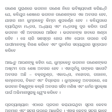
ଗଣେଶ ପୁରାଣରେ ଭଗବାନ ଗଣେଶ ନିଜେ ଭବିଷ୍ୟବାଣୀ କରିଛନ୍ତି
ଯେ, କଳିଯୁଗ ଶେଷରେ ଭଗବାନ ଗଣେଶଙ୍କର ଏକ ଅବତାର ହେବ,
ଯାହାର ନାମ ଧୁମ୍ରକେତୁ କିମ୍ବା ଶୁପକର୍ଣ୍ଣ ହେବ । କଳିଯୁଗରେ
ବ୍ୟାପିଥିବା ମନ୍ଦତା, ଅନ୍ୟାୟ ଏବଂ ମନ୍ଦତାକୁ ଦୂର କରିବା ପାଇଁ
ଭଗବାନ ଏହି ଅବତାରରେ ଆସିବେ । ଭଗବାନଙ୍କ ହାତରେ ଖଣ୍ଡା
ରହିବ । ସେ ଚାରି ସଶସ୍ତ୍ର ହୋଇ ନୀଳ ଘୋଡା ଉପରେ ଚଢି
ପାପୀମାନଙ୍କୁ ବିନାଶ କରିବେ ଏବଂ ପୁନର୍ବାର ସତ୍ୟଯୁଗର ସୁତ୍ରପାତ
କରିବେ
ଆସନ୍ତୁ ଆପଣଙ୍କୁ କହିବା ଯେ, ଧୁମ୍ରକେତୁ ଭଗବାନ ଗଣେଶଙ୍କର
ଅଷ୍ଟମ ତଥା ଶେଷ ଅବତାର ହେବ । ଏହାପୂର୍ବରୁ ତାଙ୍କର ସାତୋଟି
ଅବତାର ଅଛି – ବକ୍ରତୁଣ୍ଡ, ଏକାଦନ୍ତା, ମହୋଦର, ଗଜାନନ,
ଲମ୍ବୋଦର, ବିକାଟ ଏବଂ ବିଗ୍ନରାଜ । ଧୁମ୍ରକେତୁ ଅବତାରରେ, ସେ
ଭଗବାନ ବିଷ୍ଣୁଙ୍କ କଲ୍କି ଅବତାର ସହିତ ମଣିଷ ଏବଂ ଧର୍ମର ସୁରକ୍ଷା
ପାଇଁ ଅଭିମାନାସୁରାକୁ ଧ୍ୱଂସ କରିବେ ।
ପ୍ରତ୍ୟାଖ୍ୟାନ: ଏଠାରେ ପ୍ରଦାନ କରାଯାଇଥିବା ସୂଚନା କେବଳ
ଅନୁମାନ ଏବଂ ସୂଚନା ଉପରେ ଆଧାରିତ । ଏହାକୁ କେବଳ ସୂଚନା ଭାବେ