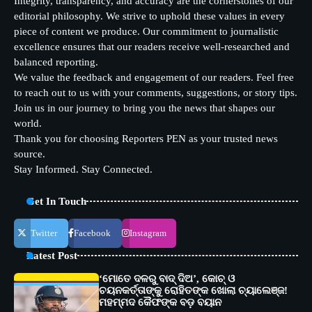
Integrity, transparency, and accuracy are the cornerstones of our
editorial philosophy. We strive to uphold these values in every
piece of content we produce. Our commitment to journalistic
excellence ensures that our readers receive well-researched and
balanced reporting.
We value the feedback and engagement of our readers. Feel free
to reach out to us with your comments, suggestions, or story tips.
Join us in our journey to bring you the news that shapes our
world.
Thank you for choosing Reporters PEN as your trusted news
source.
Stay Informed. Stay Connected.
Get In Touch
Twitter
Facebook
Instagram
Latest Post
‘ମୋତେ ଦଳରୁ ବାଦ୍ ଦିଅ’, କୋଚ୍ ଓ
ଚୟନକର୍ତ୍ତାଙ୍କୁ ରୋହିତଙ୍କ ଖୋଲା ଚ୍ୟାଲେଞ୍ଜ!
ମହମ୍ମଦ କୈଫଙ୍କ ବଡ଼ ବୟାନ