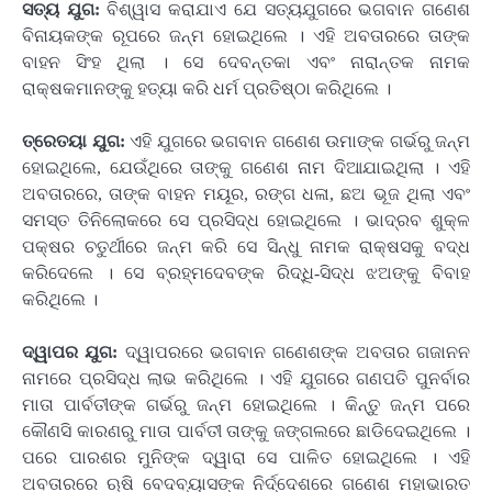
ସତ୍ୟ ଯୁଗ:
ବିଶ୍ୱାସ କରାଯାଏ ଯେ ସତ୍ୟଯୁଗରେ ଭଗବାନ ଗଣେଶ
ବିନାୟକଙ୍କ ରୂପରେ ଜନ୍ମ ହୋଇଥିଲେ । ଏହି ଅବତାରରେ ତାଙ୍କ
ବାହନ ସିଂହ ଥିଲା । ସେ ଦେବନ୍ତକା ଏବଂ ନାରାନ୍ତକ ନାମକ
ରାକ୍ଷକମାନଙ୍କୁ ହତ୍ୟା କରି ଧର୍ମ ପ୍ରତିଷ୍ଠା କରିଥିଲେ ।
ତ୍ରେତୟା ଯୁଗ:
ଏହି ଯୁଗରେ ଭଗବାନ ଗଣେଶ ଉମାଙ୍କ ଗର୍ଭରୁ ଜନ୍ମ
ହୋଇଥିଲେ, ଯେଉଁଥିରେ ତାଙ୍କୁ ଗଣେଶ ନାମ ଦିଆଯାଇଥିଲା । ଏହି
ଅବତାରରେ, ତାଙ୍କ ବାହନ ମୟୂର, ରଙ୍ଗ ଧଳା, ଛଅ ଭୂଜ ଥିଲା ଏବଂ
ସମସ୍ତ ତିନିଲୋକରେ ସେ ପ୍ରସିଦ୍ଧ ହୋଇଥିଲେ । ଭାଦ୍ରବ ଶୁକ୍ଳ
ପକ୍ଷର ଚତୁର୍ଥୀରେ ଜନ୍ମ କରି ସେ ସିନ୍ଧୁ ନାମକ ରାକ୍ଷସକୁ ବଦ୍ଧ
କରିଦେଲେ । ସେ ବ୍ରହ୍ମଦେବଙ୍କ ରିଦ୍ଧି-ସିଦ୍ଧ ଝଅଙ୍କୁ ବିବାହ
କରିଥିଲେ ।
ଦ୍ୱାପର ଯୁଗ:
ଦ୍ୱାପରରେ ଭଗବାନ ଗଣେଶଙ୍କ ଅବତାର ଗଜାନନ
ନାମରେ ପ୍ରସିଦ୍ଧ ଲାଭ କରିଥିଲେ । ଏହି ଯୁଗରେ ଗଣପତି ପୁନର୍ବାର
ମାତା ପାର୍ବତୀଙ୍କ ଗର୍ଭରୁ ଜନ୍ମ ହୋଇଥିଲେ । କିନ୍ତୁ ଜନ୍ମ ପରେ
କୌଣସି କାରଣରୁ ମାତା ପାର୍ବତୀ ତାଙ୍କୁ ଜଙ୍ଗଲରେ ଛାଡିଦେଇଥିଲେ ।
ପରେ ପାରଶର ମୁନିଙ୍କ ଦ୍ୱାରା ସେ ପାଳିତ ହୋଇଥିଲେ । ଏହି
ଅବତାରରେ ଋଷି ବେଦବ୍ୟାସଙ୍କ ନିର୍ଦ୍ଦେଶରେ ଗଣେଶ ମହାଭାରତ