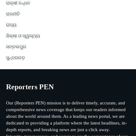
ରାକ୍ଷୀ ବନ୍ଧନ
ରାଜନୀତି
ରାଜ୍ୟ
ଶିକ୍ଷା ଓ ସ୍ୱାସ୍ଥ୍ୟ
ସମ୍ବଲପୁର
ସୁନ୍ଦରଗଡ଼
Reporters PEN
Our (Reporters PEN) mission is to deliver timely, accurate, and
comprehensive news coverage that keeps our readers informed
about the world around them. As a leading news portal, we are
dedicated to providing a platform where the latest headlines, in-
depth reports, and breaking news are just a click away.