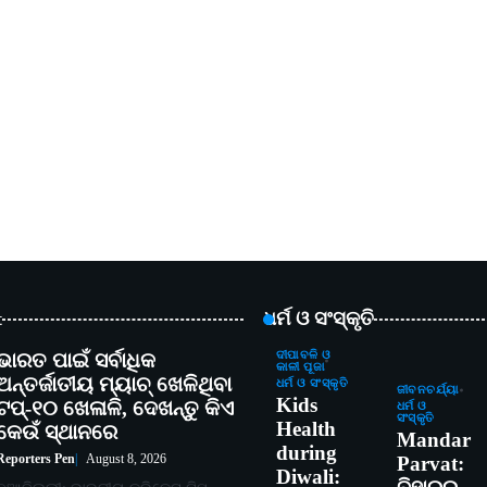
t
ଧର୍ମ ଓ ସଂସ୍କୃତି
ଭାରତ ପାଇଁ ସର୍ବାଧିକ
ଦୀପାବଳି ଓ
କାଳୀ ପୂଜା
ଅନ୍ତର୍ଜାତୀୟ ମ୍ୟାଚ୍ ଖେଳିଥିବା
ଧର୍ମ ଓ ସଂସ୍କୃତି
ଜୀବନଚର୍ଯ୍ୟା
Kids
ଟପ୍-୧୦ ଖେଳାଳି, ଦେଖନ୍ତୁ କିଏ
ଧର୍ମ ଓ
ସଂସ୍କୃତି
Health
କେଉଁ ସ୍ଥାନରେ
Mandar
during
Reporters Pen
August 8, 2026
Parvat:
Diwali: