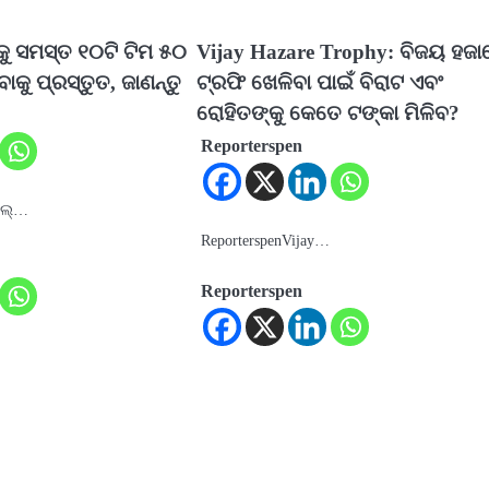
କୁ ସମସ୍ତ ୧୦ଟି ଟିମ ୫୦
Vijay Hazare Trophy: ବିଜୟ ହଜା
ାକୁ ପ୍ରସ୍ତୁତ, ଜାଣନ୍ତୁ
ଟ୍ରଫି ଖେଳିବା ପାଇଁ ବିରାଟ ଏବଂ
ରୋହିତଙ୍କୁ କେତେ ଟଙ୍କା ମିଳିବ?
Reporterspen
ଏଲ୍…
ReporterspenVijay…
Reporterspen