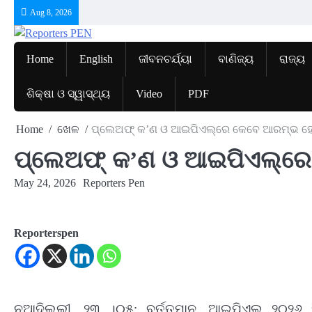
Skip
Aug 8, 2026
to
content
Home
English
ଜୀବନଚର୍ଯ୍ୟା
ବାଣିଜ୍ୟ
ରାଜ୍ୟ
ଶିକ୍ଷା ଓ ସ୍ୱାସ୍ଥ୍ୟ
Video
PDF
Home
ଖେଳ
ପ୍ଲେଅଫ୍ କ’ଣ ଓ ଆଇପିଏଲ୍‌ରେ କେବେ ଆରମ୍ଭ ହ
ପ୍ଲେଅଫ୍ କ’ଣ ଓ ଆଇପିଏଲ୍‌ର
May 24, 2026
Reporters Pen
Reporterspen
ନୂଆଦିଲ୍ଲୀ, ୨୩ ।୦୫: ବର୍ତ୍ତମାନ, ଆଇପିଏଲ ୨୦୨୬ ସି