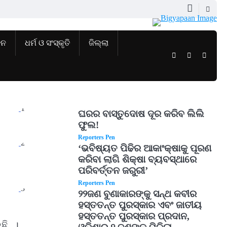
ଜନ
ଧର୍ମ ଓ ସଂସ୍କୃତି
ଜିଲ୍ଲା
Twitter
Facebook
Instag
1
ଘରର ବାସ୍ତୁଦୋଷ ଦୂର କରିବ ଲିଲି
ଫୁଲ!
Reporters Pen
2
‘ଭବିଷ୍ୟତ ପିଢିର ଆକାଂକ୍ଷାକୁ ପୂରଣ
କରିବା ଲାଗି ଶିକ୍ଷା ବ୍ୟବସ୍ଥାରେ
ପରିବର୍ତ୍ତନ ଜରୁରୀ’
Reporters Pen
3
୨୨ଜଣ ବୁଣାକାରଙ୍କୁ ସନ୍ଥ କବୀର
ହସ୍ତତନ୍ତ ପୁରସ୍କାର ଏବଂ ଜାତୀୟ
ହସ୍ତତନ୍ତ ପୁରସ୍କାର ପ୍ରଦାନ,
ଛି ।