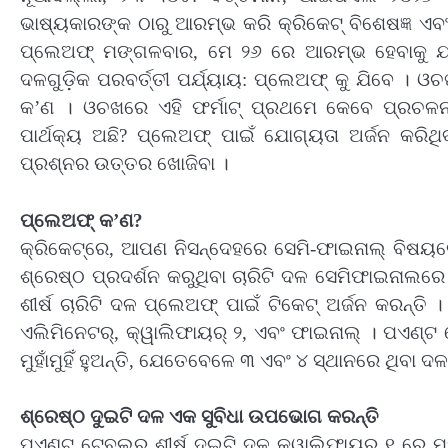
ଭାଷ୍ୟକାରଙ୍କ ଠାରୁ ଆରମ୍ଭ କରି କ୍ରିକେଟ୍ ବିଶେଷଜ୍ଞ ଏବ
ପ୍ଲେଅଫ୍ ମଙ୍ଗଳବାର, ମେ ୨୬ ରେ ଆରମ୍ଭ ହେବାକୁ ଯାଉଛ
ଦଳଗୁଡ଼ିକ ପରବର୍ତ୍ତୀ ପର୍ଯ୍ୟାୟ: ପ୍ଲେଅଫ୍ କୁ ଯିବେ । ଓଚଖ
କ’ଣ । ଓଚଖରେ ଏହି ଫର୍ମାଟ୍ ପ୍ରଥମେ କେବେ ପ୍ରଚଳନ
ପାର୍ଥକ୍ୟ ଅଛି? ପ୍ଲେଅଫ୍ ପାଇଁ ଯୋଗ୍ୟତା ଅର୍ଜନ କରିଥି
ପ୍ରଶ୍ନର ଉତ୍ତର ଖୋଜିବା ।
ପ୍ଲେଅଫ୍ କ’ଣ?
କ୍ରିକେଟ୍‌ରେ, ଆପଣ ନିସନ୍ଦେହରେ ସେମି-ଫାଇନାଲ୍ ବିଷୟରେ 
ଶ୍ରେଷ୍ଠ ପ୍ରଦର୍ଶନ କରୁଥିବା ଚାରିଟି ଦଳ ସେମିଫାଇନାଲର
ଶୀର୍ଷ ଚାରିଟି ଦଳ ପ୍ଲେଅଫ୍ ପାଇଁ ଟିକେଟ୍ ଅର୍ଜନ କରନ୍ତି ।
ଏଲିମିନେଟର୍‌, କ୍ୱାଲିଫାୟର୍ ୨, ଏବଂ ଫାଇନାଲ୍ । ପଏଣ୍ଟ
ମୁହାଁମୁହିଁ ହୁଅନ୍ତି, ଯେତେବେଳେ ୩ ଏବଂ ୪ ସ୍ଥାନରେ ଥିବା ଦ
ଶ୍ରେଷ୍ଠ ଦୁଇଟି ଦଳ ଏକ ସୁବିଧା ଉପଭୋଗ କରନ୍ତି
ପଏଣ୍ଟ ଟେବୁଲର ଶୀର୍ଷ ଦୁଇଟି ଦଳ କ୍ୱାଲିଫାୟର୍ ୧ ରେ ମୁହାଁମ