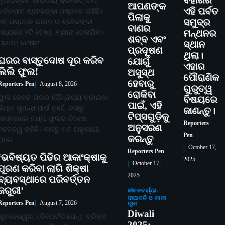
ବିହାରର
ନୂଆଦିଲ୍ଲୀ: ଭାରତୀୟ କ୍ରିକେଟ୍ ଟିମ୍
ଆପଣଙ୍କ
ଏହି ପର୍ବତ
ବର୍ତ୍ତମାନ ଶ୍ରୀଲଙ୍କା ଗସ୍ତରେ ରହିଛି।
ପିଲାକୁ
ସମୁଦ୍ର
ଏହି ଗସ୍ତରେ ଭାରତ ଓ ଶ୍ରୀଲଙ୍କା
ବାଣର
ମଧ୍ୟରେ ୨ଟି ଟେଷ୍ଟ ମ୍ୟାଚ୍ ଖେଳାଯିବ।
ମନ୍ଥନର
ଶବ୍ଦ ଏବଂ
ପ୍ରଥମ ଟେଷ୍ଟ…
ସ୍ଥାନ
ପ୍ରଦୂଷଣ
ଥିଲା।
ଘରର ବାସ୍ତୁଦୋଷ ଦୂର କରିବ
ଯୋଗୁଁ
ଏହାର
ଲିଲି ଫୁଲ!
ଅସୁସ୍ଥ
ପୌରାଣିକ
ହେବାରୁ
Reporters Pen
August 8, 2026
ଗୁରୁତ୍ୱ
ରୋକିବା
ଫୁଲ କେବଳ ଘରର ସୌନ୍ଦର୍ଯ୍ୟ ବଢ଼ାଇବା
ବିଷୟରେ
ପାଇଁ, ଏହି
କିମ୍ବା ସୁଗନ୍ଧ ପାଇଁ ନୁହେଁ, ବାସ୍ତୁ
ଜାଣନ୍ତୁ।
ଟିପ୍ସଗୁଡ଼ିକୁ
ଶାସ୍ତ୍ରରେ ମଧ୍ୟ ଫୁଲର ବିଶେଷ
Reporters
ଅନୁସରଣ
ମହତ୍ତ୍ୱ ରହିଛି। ବାସ୍ତୁ ମତ ଅନୁଯାୟୀ,
Pen
କରନ୍ତୁ
ଘରେ…
October 17,
Reporters Pen
‘ଭବିଷ୍ୟତ ପିଢିର ଆକାଂକ୍ଷାକୁ
2025
October 17,
ପୂରଣ କରିବା ଲାଗି ଶିକ୍ଷା
2025
ବ୍ୟବସ୍ଥାରେ ପରିବର୍ତ୍ତନ
ଜରୁରୀ’
ଜୀବନଚର୍ଯ୍ୟା
ଦୀପାବଳି ଓ କାଳୀ
Reporters Pen
August 7, 2026
ପୂଜା
Diwali
ଭୁବନେଶ୍ୱର, (ରିପୋର୍ଟର୍ସ ପେନ୍‌): ବ୍ରିକ୍ସ
2025: