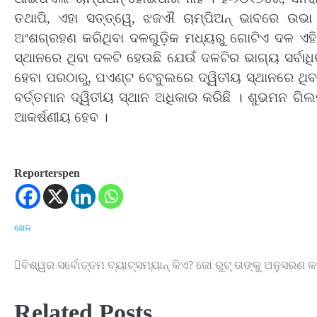
ତଥାପି, ଏହା ସତ୍ତ୍‌ୱେ, ଝଜଐ ଚାମ୍ପିଅନ୍ ଭାବରେ ଉଭ
ଅଂଶଗ୍ରହଣ କରିଥିବା ଦଳଗୁଡ଼ିକ ମଧ୍ୟରୁ ଗୋଟିଏ ଦଳ ଏହି ଟ
ସ୍ଥାନରେ ଥିବା ଦଳଟି ହେଉଛି ଯେଉଁ ଦଳଟିର ଭାଗ୍ୟ ସର୍ବାଧି
ହେବା ପରଠାରୁ, ପଏଣ୍ଟ ଟେବୁଲରେ ଦ୍ୱିତୀୟ ସ୍ଥାନରେ ଥିବ
ବର୍ତ୍ତମାନ ଦ୍ୱିତୀୟ ସ୍ଥାନ ଅଧିକାର କରିଛି । ଶୁଭମନ ଗିଲ
ଆକର୍ଷଣୀୟ ହେବ ।
Reporterspen
ଖେଳ
ବିଶ୍ୱର ସର୍ବୋତ୍ତମ ବ୍ୟାଟ୍ସମ୍ୟାନ୍ କିଏ? ଜୋ ରୁଟ୍ ତାଙ୍କୁ ଅନୁସରଣ କର
Post
navigation
Related Posts