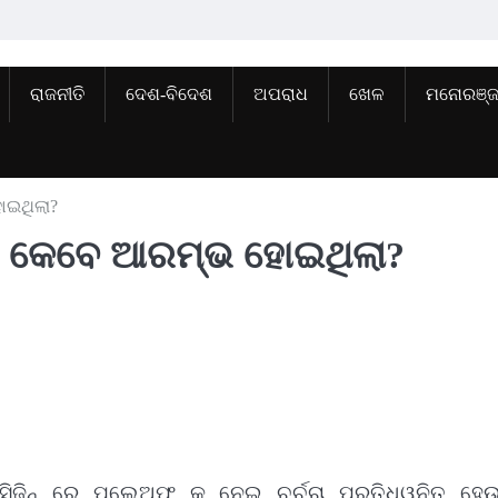
ରାଜନୀତି
ଦେଶ-ବିଦେଶ
ଅପରାଧ
ଖେଳ
ମନୋରଞ୍
ୋଇଥିଲା?
େ କେବେ ଆରମ୍ଭ ହୋଇଥିଲା?
ଜିନ୍ ରେ ପ୍ଲେଅଫ୍ କୁ ନେଇ ଚର୍ଚ୍ଚା ପ୍ରତିଧ୍ୱନିତ ହେଉ