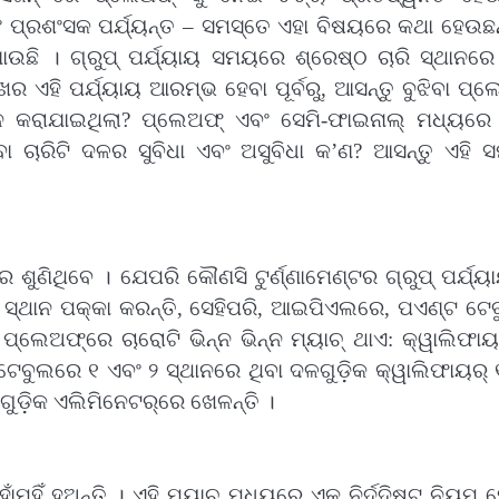
ଂ ପ୍ରଶଂସକ ପର୍ଯ୍ୟନ୍ତ – ସମସ୍ତେ ଏହା ବିଷୟରେ କଥା ହେଉଛନ
ି । ଗ୍ରୁପ୍ ପର୍ଯ୍ୟାୟ ସମୟରେ ଶ୍ରେଷ୍ଠ ଚାରି ସ୍ଥାନରେ 
ର ଏହି ପର୍ଯ୍ୟାୟ ଆରମ୍ଭ ହେବା ପୂର୍ବରୁ, ଆସନ୍ତୁ ବୁଝିବା ପ୍
 କରାଯାଇଥିଲା? ପ୍ଲେଅଫ୍ ଏବଂ ସେମି-ଫାଇନାଲ୍ ମଧ୍ୟରେ
ବା ଚାରିଟି ଦଳର ସୁବିଧା ଏବଂ ଅସୁବିଧା କ’ଣ? ଆସନ୍ତୁ ଏହି 
ଶୁଣିଥିବେ । ଯେପରି କୌଣସି ଟୁର୍ଣ୍ଣାମେଣ୍ଟର ଗ୍ରୁପ୍ ପର୍ଯ୍
େ ସ୍ଥାନ ପକ୍କା କରନ୍ତି, ସେହିପରି, ଆଇପିଏଲରେ, ପଏଣ୍ଟ ଟେ
 ପ୍ଲେଅଫ୍‌ରେ ଚାରୋଟି ଭିନ୍ନ ଭିନ୍ନ ମ୍ୟାଚ୍ ଥାଏ: କ୍ୱାଲିଫାୟ
 ଟେବୁଲରେ ୧ ଏବଂ ୨ ସ୍ଥାନରେ ଥିବା ଦଳଗୁଡ଼ିକ କ୍ୱାଲିଫାୟର୍
ଳଗୁଡ଼ିକ ଏଲିମିନେଟର୍‌ରେ ଖେଳନ୍ତି ।
ୁହିଁ ହୁଅନ୍ତି । ଏହି ମ୍ୟାଚ୍ ମଧ୍ୟରେ ଏକ ନିର୍ଦ୍ଦିଷ୍ଟ ନିୟମ 