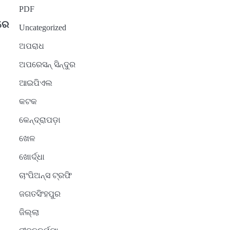
PDF
ରେ
Uncategorized
ଅପରାଧ
ଅପରେସନ୍ ସିନ୍ଦୁର
ଆଇପିଏଲ
କଟକ
କେନ୍ଦ୍ରାପଡ଼ା
ଖେଳ
ଖୋର୍ଦ୍ଧା
ଚାଂପିଅନ୍ସ ଟ୍ରଫି
ଜଗତସିଂହପୁର
ଜିଲ୍ଲା