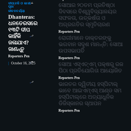
2
ଦୀପାବଳି ଓ କାଳୀ
ସୋଆର ୨୦ତମ ପ୍ରତିଷ୍ଠା
ପୂଜା
ଦିବସରେ ବିଶ୍ୱବିଦ୍ୟାଳୟର
ଜୀବନଚର୍ଯ୍ୟା
Dhanteras:
ସଫଳତା, ଉତ୍କର୍ଷତା ଓ
ଧନତେରସରେ
ଅଗ୍ରଗତିର ସ୍ମୃତିଚାରଣ
୧୩ଟି ଦୀପ
Reporters Pen
3
କାହିଁକି
ରୋଗୀମାନେ ଡାକ୍ତରଙ୍କୁ
ଜଳାଯାଏ?
ଭଗବାନ ସଦୃଶ ମାନନ୍ତି: ସୋଆ
ଜାଣନ୍ତୁ
ଉପସଭାପତି
Reporters Pen
Reporters Pen
4
ସୋଆ ଏସ୍‌ଏଚ୍‌ଏମ୍ ପକ୍ଷରୁ ରଜ
October 16, 2025
ପିଠା ପ୍ରତିଯୋଗିତା ଆୟୋଜିତ
Reporters Pen
5
ଭାରତର ଦ୍ୱିତୀୟ ହସ୍ପିଟାଲ୍
ଭାବେ ଆଇଏମ୍‌ଏସ୍ ଆଣ୍ଡ ସମ
ହସ୍ପିଟାଲ୍‌ରେ ଅତ୍ୟାଧୁନିକ
ଡିଜିସ୍କାନର ସ୍ଥାପନ
Reporters Pen