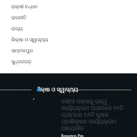
ରାକ୍ଷୀ ବନ୍ଧନ
ରାଜନୀତି
ରାଜ୍ୟ
ଶିକ୍ଷା ଓ ସ୍ୱାସ୍ଥ୍ୟ
ସମ୍ବଲପୁର
ସୁନ୍ଦରଗଡ଼
ଶିକ୍ଷା ଓ ସ୍ୱାସ୍ଥ୍ୟ
1
ସୋଆ ପକ୍ଷରୁ ରାୱେ
କାର୍ଯ୍ୟକ୍ରମ ଅଧୀନରେ ୧୧ଟି
ଗ୍ରାମରେ ୧୬ଟି କୃଷକ
ପ୍ରଶିକ୍ଷଣ କାର୍ଯ୍ୟକ୍ରମ
ଆୟୋଜିତ
Reporters Pen