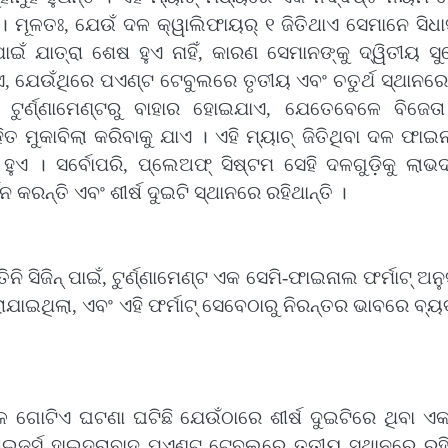
। ମୂଳତଃ, ଯେଉଁ ଦଳ କ୍ୱାଲିଫାୟର୍ ୧ ଜିତିଥାଏ ସେମାନେ ସିଧ
ାଇଁ ଯାତ୍ରା ଶେଷ ହୁଏ ନାହିଁ, କାରଣ ସେମାନଙ୍କୁ ଦ୍ୱିତୀୟ 
ଏ, ଯେଉଁଥିରେ ପଏଣ୍ଟ ଟେବୁଲରେ ତୃତୀୟ ଏବଂ ଚତୁର୍ଥ ସ୍ଥାନରେ
ଳ ଟୁର୍ଣ୍ଣାମେଣ୍ଟରୁ ବାହାର ହୋଇଯାଏ, ଯେତେବେଳେ ବିଜେତ
ମୁକାବିଲା କରିବାକୁ ଯାଏ । ଏହି ମ୍ୟାଚ୍ ଜିତିଥିବା ଦଳ ଫାଇ
ଏ । ସର୍ବୋପରି, ପ୍ଲେଅଫ୍ ସିଷ୍ଟମ ସେହି ଦଳଗୁଡ଼ିକୁ ଲାଭ
କରନ୍ତି ଏବଂ ଶୀର୍ଷ ଦୁଇଟି ସ୍ଥାନରେ ରହିଥାନ୍ତି ।
ିଜିନ୍ ପାଇଁ, ଟୁର୍ଣ୍ଣାମେଣ୍ଟ ଏକ ସେମି-ଫାଇନାଲ ଫର୍ମାଟ୍ ଅ
ଯାଇଥିଲା, ଏବଂ ଏହି ଫର୍ମାଟ୍ ସେବେଠାରୁ ନିରନ୍ତର ଭାବରେ ବ୍
 ଗୋଟିଏ ଘଟଣା ଘଟିଛି ଯେଉଁଠାରେ ଶୀର୍ଷ ଦୁଇଟିରେ ଥିବା ଏ
ାଇଜର୍ସ ହାଇଦ୍ରାବାଦ ପଏଣ୍ଟ ଟେବୁଲରେ ତୃତୀୟ ସ୍ଥାନରେ ରହି