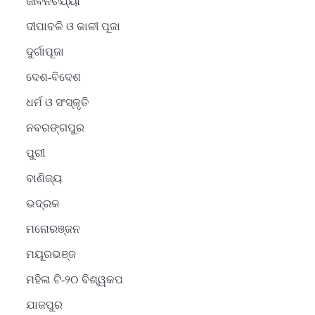
ଜୀବନଚର୍ଯ୍ୟା
ଦୀପାବଳି ଓ କାଳୀ ପୂଜା
ଦୁର୍ଗାପୂଜା
ଦେଶ-ବିଦେଶ
ଧର୍ମ ଓ ସଂସ୍କୃତି
ନବରଙ୍ଗପୁର
ପୁରୀ
ବାଣିଜ୍ୟ
ଭଦ୍ରକ
ମନୋରଞ୍ଜନ
ମୟୂରଭଞ୍ଜ
ମହିଳା ଟି-୨୦ ବିଶ୍ୱକପ
ଯାଜପୁର