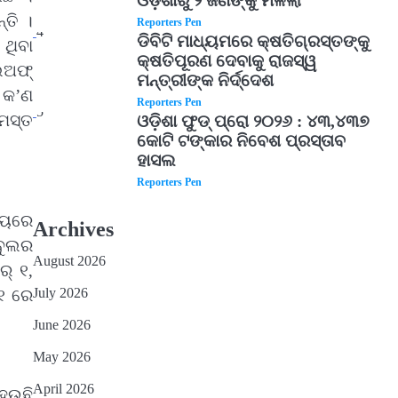
ଓଡ଼ିଶାରୁ ୨ ଜଣଙ୍କୁ ମିଳିଲା
୍ତି ।
Reporters Pen
4
ଡିବିଟି ମାଧ୍ୟମରେ କ୍ଷତିଗ୍ରସ୍ତଙ୍କୁ
ଥିବା
କ୍ଷତିପୂରଣ ଦେବାକୁ ରାଜସ୍ୱ
ଲେଅଫ୍
ମନ୍ତ୍ରୀଙ୍କ ନିର୍ଦ୍ଦେଶ
 କ’ଣ
Reporters Pen
5
ସମସ୍ତ
ଓଡ଼ିଶା ଫୁଡ୍ ପ୍ରୋ ୨୦୨୬ : ୪୩,୪୩୭
କୋଟି ଟଙ୍କାର ନିବେଶ ପ୍ରସ୍ତାବ
ହାସଲ
Reporters Pen
ୟାୟରେ
Archives
ବୁଲର
August 2026
ର୍ ୧,
July 2026
 ୧ ରେ
June 2026
May 2026
April 2026
ହେଉଛି