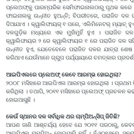
ପ୍ଲେଅଫ୍‌କୁ ପାରମ୍ପରିକ ସେମିଫାଇନାଲଠାରୁ ପୃଥକ କରେ 
ଫାଇନାଲକୁ ଉନ୍ନୀତ ହୁଅନ୍ତି; ବିପରୀତରେ, ପରାଜିତ ଦଳ ପ
ଦିଆଯାଏ । କ୍ୱାଲିଫାୟର୍ ୧ ପରେ, ଏଲିମିନେଟର୍ ମ୍ୟାଚ୍ ହୁ
ଦଳଗୁଡ଼ିକ ମଧ୍ୟରେ ଏକ ମୁହାଁମୁହିଁ ହୁଏ । ପରାଜିତ ଦ
କ୍ୱାଲିଫାୟର ୨ ରେ କ୍ୱାଲିଫାୟର ୧ ରେ ପରାଜିତ ଦଳ ସହିତ 
ଉନ୍ନୀତ ହୁଏ, ଯେତେବେଳେ ପରାଜିତ ଦଳର ଯାତ୍ରା ଶେଷ ହୁ
କରିଥାଏ ଯେଉଁମାନେ ଗ୍ରୁପ ପର୍ଯ୍ୟାୟରେ ଚମତ୍କାର ପ୍ରଦର୍ଶନ 
ଆଇପିଏଲରେ ପ୍ଲେଅଫ୍ କେବେ ଆରମ୍ଭ ହୋଇଥିଲା?
୨୦୦୮ ମସିହାରେ ଆଇପିଏଲ ଆରମ୍ଭ ହୋଇଥିଲା । ପ୍ରଥମ ତିନି ସ
କରିଥିଲା । ତଥାପି, ୨୦୧୧ ମସିହାରେ ପ୍ଲେଅଫ୍ ପ୍ରଚଳନ କରା
ହୋଇଆସୁଛି ।
କେଉଁ ସ୍ଥାନର ଦଳ ସର୍ବାଧିକ ଥର ଚାମ୍ପିଅନ୍ସିପ୍ ଜିତିଛି?
ଆପଣ ଜାଣି ଆଶ୍ଚର୍ଯ୍ୟ ହେବେ ଯେ ୨୦୧୧ ପରଠାରୁ, କେବଳ
ଆଇପିଏଲ ଚାମ୍ପିଅନ୍ ହୋଇପାରି ନାହିଁ । ହଁ-୨୦୧୬ରେ, ସନର