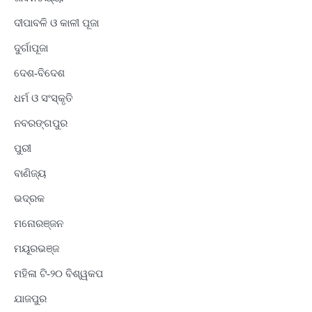
ଦୀପାବଳି ଓ କାଳୀ ପୂଜା
ଦୁର୍ଗାପୂଜା
ଦେଶ-ବିଦେଶ
ଧର୍ମ ଓ ସଂସ୍କୃତି
ନବରଙ୍ଗପୁର
ପୁରୀ
ବାଣିଜ୍ୟ
ଭଦ୍ରକ
ମନୋରଞ୍ଜନ
ମୟୂରଭଞ୍ଜ
ମହିଳା ଟି-୨୦ ବିଶ୍ୱକପ
ଯାଜପୁର