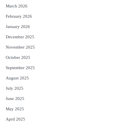
5
Murudeshwar Temple’s History Linked
March 2026
to Ravana’s Pride: Know the Story
Behind the 123-Foot Shiva Statue by the
February 2026
Reporters Pen
Sea
January 2026
December 2025
November 2025
October 2025
September 2025
August 2025
July 2025
June 2025
May 2025
April 2025