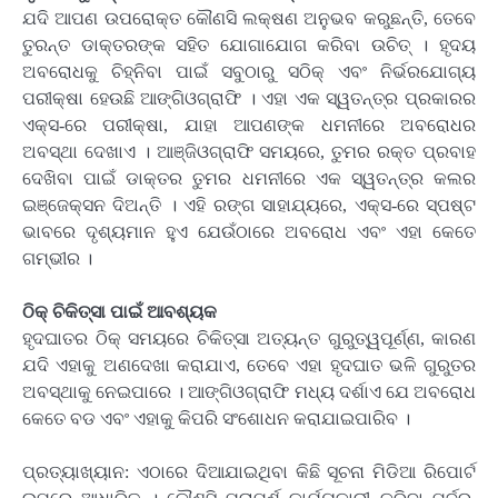
ଯଦି ଆପଣ ଉପରୋକ୍ତ କୌଣସି ଲକ୍ଷଣ ଅନୁଭବ କରୁଛନ୍ତି, ତେବେ
ତୁରନ୍ତ ଡାକ୍ତରଙ୍କ ସହିତ ଯୋଗାଯୋଗ କରିବା ଉଚିତ୍ । ହୃଦୟ
ଅବରୋଧକୁ ଚିହ୍ନିବା ପାଇଁ ସବୁଠାରୁ ସଠିକ୍ ଏବଂ ନିର୍ଭରଯୋଗ୍ୟ
ପରୀକ୍ଷା ହେଉଛି ଆଙ୍ଗିଓଗ୍ରାଫି । ଏହା ଏକ ସ୍ୱତନ୍ତ୍ର ପ୍ରକାରର
ଏକ୍ସ-ରେ ପରୀକ୍ଷା, ଯାହା ଆପଣଙ୍କ ଧମନୀରେ ଅବରୋଧର
ଅବସ୍ଥା ଦେଖାଏ । ଆଞ୍ଜିଓଗ୍ରାଫି ସମୟରେ, ତୁମର ରକ୍ତ ପ୍ରବାହ
ଦେଖିବା ପାଇଁ ଡାକ୍ତର ତୁମର ଧମନୀରେ ଏକ ସ୍ୱତନ୍ତ୍ର କଲର
ଇଞ୍ଜେକ୍ସନ ଦିଅନ୍ତି । ଏହି ରଙ୍ଗ ସାହାଯ୍ୟରେ, ଏକ୍ସ-ରେ ସ୍ପଷ୍ଟ
ଭାବରେ ଦୃଶ୍ୟମାନ ହୁଏ ଯେଉଁଠାରେ ଅବରୋଧ ଏବଂ ଏହା କେତେ
ଗମ୍ଭୀର ।
ଠିକ୍ ଚିକିତ୍ସା ପାଇଁ ଆବଶ୍ୟକ
ହୃଦଘାତର ଠିକ୍ ସମୟରେ ଚିକିତ୍ସା ଅତ୍ୟନ୍ତ ଗୁରୁତ୍ୱପୂର୍ଣ୍ଣ, କାରଣ
ଯଦି ଏହାକୁ ଅଣଦେଖା କରାଯାଏ, ତେବେ ଏହା ହୃଦଘାତ ଭଳି ଗୁରୁତର
ଅବସ୍ଥାକୁ ନେଇପାରେ । ଆଙ୍ଗିଓଗ୍ରାଫି ମଧ୍ୟ ଦର୍ଶାଏ ଯେ ଅବରୋଧ
କେତେ ବଡ ଏବଂ ଏହାକୁ କିପରି ସଂଶୋଧନ କରାଯାଇପାରିବ ।
ପ୍ରତ୍ୟାଖ୍ୟାନ: ଏଠାରେ ଦିଆଯାଇଥିବା କିଛି ସୂଚନା ମିଡିଆ ରିପୋର୍ଟ