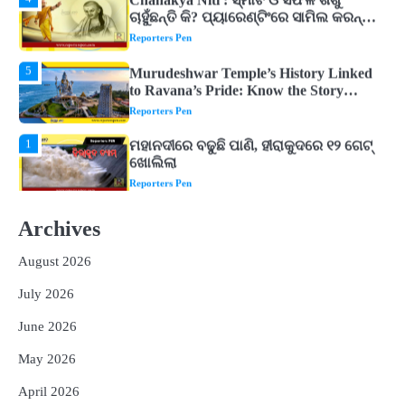
ଚାହୁଁଛନ୍ତି କି? ପ୍ୟାରେଣ୍ଟିଂରେ ସାମିଲ କରନ୍ତୁ
ଚାଣକ୍ୟଙ୍କ ଏହି ୬ଟି କଥା
Reporters Pen
5
Murudeshwar Temple’s History Linked
to Ravana’s Pride: Know the Story
Behind the 123-Foot Shiva Statue by the
Reporters Pen
Sea
1
ମହାନଦୀରେ ବଢୁଛି ପାଣି, ହୀରାକୁଦରେ ୧୨ ଗେଟ୍
ଖୋଲିଲା
Reporters Pen
2
ଯୁବପିଢ଼ିକୁ ବିପଥଗାମୀ କରୁଛି ଅଦୃଶ୍ୟ ଶତ୍ରୁ
Archives
Reporters Pen
August 2026
3
vidur-neeti: ରାତିରେ ଶୋଇପାରୁନାହାନ୍ତି କି?
ବିଦୁର ନୀତିରେ ରହିଛି ଏହି ୫ଟି କାରଣ, ଯାହା
July 2026
ଉଡ଼ାଇ ଦିଏ ନିଦ
Reporters Pen
June 2026
4
Chanakya Niti : ସ୍ମାର୍ଟ ଓ ସଫଳ ଶିଶୁ
May 2026
ଚାହୁଁଛନ୍ତି କି? ପ୍ୟାରେଣ୍ଟିଂରେ ସାମିଲ କରନ୍ତୁ
ଚାଣକ୍ୟଙ୍କ ଏହି ୬ଟି କଥା
Reporters Pen
April 2026