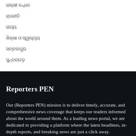
ରାକ୍ଷୀ ବନ୍ଧନ
ରାଜନୀତି
ରାଜ୍ୟ
ଶିକ୍ଷା ଓ ସ୍ୱାସ୍ଥ୍ୟ
ସମ୍ବଲପୁର
ସୁନ୍ଦରଗଡ଼
Reporters PEN
Our (Reporters PEN) mission is to deliver timely, accurate, and
comprehensive news coverage that keeps our readers informed
about the world around them. As a leading news portal, we are
dedicated to providing a platform where the latest headlines, in-
depth reports, and breaking news are just a click away.