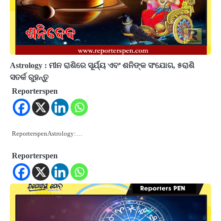
Astrology : ମୀନ ରାଶିରେ ସୂର୍ଯ୍ୟ ଏବଂ ଶନିଙ୍କ ସଂଯୋଗ, ୫ରାଶି
ସତର୍କ ରୁହନ୍ତୁ
Reporterspen
ReporterspenAstrology:…
Reporterspen