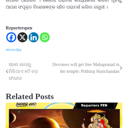
ଉପରେ ଆଧାରିତ । କୌଣସି ପରାମର୍ଶ କାର୍ଯ୍ୟକାରୀ କରିବା ପୂର୍ବରୁ,
ଆପଣ ସଂପୃକ୍ତ ବିଶେଷଜ୍ଞଙ୍କ ସହିତ ପରାମର୍ଶ କରିବା ଜରୁରୀ ।
Reporterspen
ଜୀବନଚର୍ଯ୍ୟା
ସଜନା ଶାଗରୁ
Devotees will get free Mahaprasad in
Post
ମିଳିଥାଏ ୫ଟି ବଡ଼
the temple: Prithiraj Harichandan
navigation
ଫାଇଦା
Related Posts