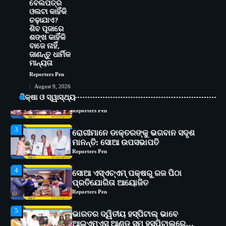
ବେଲପତ୍ର
ଆଇଏମ୍‌ଏସ୍ ଆଣ୍ଡ ସମ ହସ୍ପିଟାଲ୍‌ରେ
ଓଲଟା କାହିଁକି
ଅତ୍ୟାଧୁନିକ ଡିଜିସ୍କାନର ସ୍ଥାପନ
Reporters Pen
ଚଢ଼ାଯାଏ?
ଶିବ ପୂଜାରେ
1
ଶଙ୍ଖ କାହିଁକି
ସୋଆ ପକ୍ଷରୁ ରାୱେ କାର୍ଯ୍ୟକ୍ରମ ଅଧୀନରେ
ବାଜେ ନାହିଁ,
୧୧ଟି ଗ୍ରାମରେ ୧୬ଟି କୃଷକ ପ୍ରଶିକ୍ଷଣ
ଜାଣନ୍ତୁ ଧାର୍ମିକ
କାର୍ଯ୍ୟକ୍ରମ ଆୟୋଜିତ
Reporters Pen
ମାନ୍ୟତା
2
Reporters Pen
ସୋଆର ୨୦ତମ ପ୍ରତିଷ୍ଠା ଦିବସରେ
August 9, 2026
ବିଶ୍ୱବିଦ୍ୟାଳୟର ସଫଳତା, ଉତ୍କର୍ଷତା ଓ
ଅଗ୍ରଗତିର ସ୍ମୃତିଚାରଣ
ଶିକ୍ଷା ଓ ସ୍ୱାସ୍ଥ୍ୟ
Reporters Pen
3
ରୋଗୀମାନେ ଡାକ୍ତରଙ୍କୁ ଭଗବାନ ସଦୃଶ
ମାନନ୍ତି: ସୋଆ ଉପସଭାପତି
Reporters Pen
4
ସୋଆ ଏସ୍‌ଏଚ୍‌ଏମ୍ ପକ୍ଷରୁ ରଜ ପିଠା
ପ୍ରତିଯୋଗିତା ଆୟୋଜିତ
Reporters Pen
5
ଭାରତର ଦ୍ୱିତୀୟ ହସ୍ପିଟାଲ୍ ଭାବେ
ଆଇଏମ୍‌ଏସ୍ ଆଣ୍ଡ ସମ ହସ୍ପିଟାଲ୍‌ରେ
ଅତ୍ୟାଧୁନିକ ଡିଜିସ୍କାନର ସ୍ଥାପନ
Reporters Pen