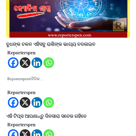
ବୁଧଙ୍କ ଚଳନ ଏହିସବୁ ରାଶିଙ୍କ ଭାଗ୍ୟ ବଦଳାଇବ
Reporterspen
Reporterspenବୈଦିକ…
Reporterspen
ଏହି ଟିପ୍ସ ଆପଣାନ୍ତୁ ଦିନସାରା ସତେଜ ରହିବେ
Reporterspen