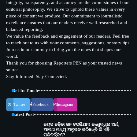
Integrity, transparency, and accuracy are the cornerstones of our
editorial philosophy. We strive to uphold these values in every
piece of content we produce. Our commitment to journalistic
excellence ensures that our readers receive well-researched and
balanced reporting.
We value the feedback and engagement of our readers. Feel free
to reach out to us with your comments, suggestions, or story tips.
Join us in our journey to bring you the news that shapes our
world.
Thank you for choosing Reporters PEN as your trusted news
source.
Stay Informed. Stay Connected.
Get In Touch
Twitter
Facebook
Instagram
Latest Post
ବୟସ ବଢ଼ିବା ସହ ବଦଳିଯାଏ ବନ୍ଧୁତ୍ୱର ଅର୍ଥ,
ଆପଣ ମଧ୍ୟ ଅନୁଭବ କରିଛନ୍ତି କି ଏହି
ପରିବର୍ତ୍ତନ?