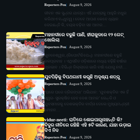
Reporters Pen
August 9, 2026
ଜୀବନ ଏକ ସୁନ୍ଦର ଯାତ୍ରା। ଏହି ଯାତ୍ରାକୁ ଆହୁରି ମଧୁର
କରିଥାଏ ବନ୍ଧୁତ୍ୱ। ତେବେ ଆପଣ କେବେ ଧ୍ୟାନ
ଦେଇଛନ୍ତି କି, ବୟସ ବଢ଼ିବା ସହ ଆମର…
ମହାନଦୀରେ ବଢୁଛି ପାଣି, ହୀରାକୁଦରେ ୧୨ ଗେଟ୍
ଖୋଲିଲା
Reporters Pen
August 9, 2026
ଭୁବନେଶ୍ୱର, (ରିପୋର୍ଟର୍ସ ପେନ୍‌): ମହାନଦୀରେ ବଢୁଛି
ଜଳପ୍ରବାହ । ଏଥିସହିତ ଓଡ଼ିଶାରେ ମଧ୍ୟ ବଢ଼ିଛି ବର୍ଷାର
ପ୍ରଭାବ । ବିଭିନ୍ନ ଜିଲ୍ଲାରେ ଭାରି ବର୍ଷା ଯୋଗୁ ନଦୀ…
ଯୁବପିଢ଼ିକୁ ବିପଥଗାମୀ କରୁଛି ଅଦୃଶ୍ୟ ଶତ୍ରୁ
Reporters Pen
August 9, 2026
‘ଘରେ ଘରେ ତ୍ରିରଙ୍ଗା’ ଅଭିଯାନ: ‘ଯୁବଶକ୍ତିର ଏକ ହିଁ
ସ୍ୱର- ସୁରକ୍ଷିତ ହେବ ଦେଶ ଆମର’ ଜେନ୍‌-ଜି ଓ
ଯୁବସମାଜକୁ ଦେଶଭକ୍ତିର ବାର୍ତ୍ତା ଦେଲେ ମୁଖ୍ୟମନ୍ତ୍ରୀ
ମୋହନ…
vidur-neeti: ରାତିରେ ଶୋଇପାରୁନାହାନ୍ତି କି?
ବିଦୁର ନୀତିରେ ରହିଛି ଏହି ୫ଟି କାରଣ, ଯାହା ଉଡ଼ାଇ
ଦିଏ ନିଦ
Reporters Pen
August 9, 2026