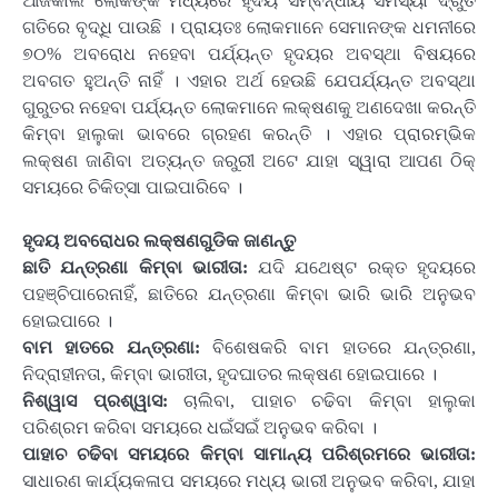
ଆଜିକାଲି ଲୋକଙ୍କ ମଧ୍ୟରେ ହୃଦୟ ସମ୍ବନ୍ଧୀୟ ସମସ୍ୟା ଦ୍ରୁତ
ଗତିରେ ବୃଦ୍ଧି ପାଉଛି । ପ୍ରାୟତଃ ଲୋକମାନେ ସେମାନଙ୍କ ଧମନୀରେ
୭୦% ଅବରୋଧ ନହେବା ପର୍ଯ୍ୟନ୍ତ ହୃଦୟର ଅବସ୍ଥା ବିଷୟରେ
ଅବଗତ ହୁଅନ୍ତି ନାହିଁ । ଏହାର ଅର୍ଥ ହେଉଛି ଯେପର୍ଯ୍ୟନ୍ତ ଅବସ୍ଥା
ଗୁରୁତର ନହେବା ପର୍ଯ୍ୟନ୍ତ ଲୋକମାନେ ଲକ୍ଷଣକୁ ଅଣଦେଖା କରନ୍ତି
କିମ୍ବା ହାଲୁକା ଭାବରେ ଗ୍ରହଣ କରନ୍ତି । ଏହାର ପ୍ରାରମ୍ଭିକ
ଲକ୍ଷଣ ଜାଣିବା ଅତ୍ୟନ୍ତ ଜରୁରୀ ଅଟେ ଯାହା ସ୍ୱାରା ଆପଣ ଠିକ୍
ସମୟରେ ଚିକିତ୍ସା ପାଇପାରିବେ ।
ହୃଦୟ ଅବରୋଧର ଲକ୍ଷଣଗୁଡିକ ଜାଣନ୍ତୁ
ଛାତି ଯନ୍ତ୍ରଣା କିମ୍ବା ଭାରୀତା:
ଯଦି ଯଥେଷ୍ଟ ରକ୍ତ ହୃଦୟରେ
ପହଞ୍ଚିପାରେନାହିଁ, ଛାତିରେ ଯନ୍ତ୍ରଣା କିମ୍ବା ଭାରି ଭାରି ଅନୁଭବ
ହୋଇପାରେ ।
ବାମ ହାତରେ ଯନ୍ତ୍ରଣା:
ବିଶେଷକରି ବାମ ହାତରେ ଯନ୍ତ୍ରଣା,
ନିଦ୍ରାହୀନତା, କିମ୍ବା ଭାରୀତା, ହୃଦଘାତର ଲକ୍ଷଣ ହୋଇପାରେ ।
ନିଶ୍ୱାସ ପ୍ରଶ୍ୱାସ:
ଚାଲିବା, ପାହାଚ ଚଢିବା କିମ୍ବା ହାଲୁକା
ପରିଶ୍ରମ କରିବା ସମୟରେ ଧଇଁସଇଁ ଅନୁଭବ କରିବା ।
ପାହାଚ ଚଢିବା ସମୟରେ କିମ୍ବା ସାମାନ୍ୟ ପରିଶ୍ରମରେ ଭାରୀତା:
ସାଧାରଣ କାର୍ଯ୍ୟକଳାପ ସମୟରେ ମଧ୍ୟ ଭାରୀ ଅନୁଭବ କରିବା, ଯାହା