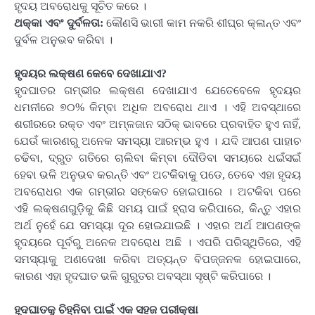
ହୃଦୟ ଅବରୋଧକୁ ସୂଚିତ କରେ ।
ଥକ୍କା ଏବଂ ଦୁର୍ବଳତା:
କୌଣସି ଭାରୀ କାମ ନକରି ଶୀଘ୍ର କ୍ଳାନ୍ତ ଏବଂ
ଦୁର୍ବଳ ଅନୁଭବ କରିବା ।
ହୃଦୟର ଲକ୍ଷଣ କେବେ ଦେଖାଯାଏ?
ହୃଦଘାତର ଗମ୍ଭୀର ଲକ୍ଷଣ ଦେଖାଯାଏ ଯେତେବେଳେ ହୃଦୟର
ଧମନୀରେ ୭୦% କିମ୍ବା ଅଧିକ ଅବରୋଧ ଥାଏ । ଏହି ଅବସ୍ଥାରେ
ଶରୀରରେ ରକ୍ତ ଏବଂ ଅମ୍ଳଜାନ ସଠିକ୍ ଭାବରେ ପ୍ରବାହିତ ହୁଏ ନାହିଁ,
ଯେଉଁ କାରଣରୁ ଅନେକ ସମସ୍ୟା ଆରମ୍ଭ ହୁଏ । ଯଦି ଆପଣ ପାହାଚ
ଚଢିବା, ଦ୍ରୁତ ଗତିରେ ଚାଲିବା କିମ୍ବା ଦୌଡିବା ସମୟରେ ଧଇଁସଇଁ
ହେବା ଭଳି ଅନୁଭବ କରନ୍ତି ଏବଂ ଅଟକିିବାକୁ ପଡେ, ତେବେ ଏହା ହୃଦୟ
ଅବରୋଧର ଏକ ଗମ୍ଭୀର ସଙ୍କେତ ହୋଇପାରେ । ଅଟକିବା ପରେ
ଏହି ଲକ୍ଷଣଗୁଡ଼ିକୁ କିଛି ସମୟ ପାଇଁ ହ୍ରାସ କରିପାରେ, କିନ୍ତୁ ଏହାର
ଅର୍ଥ ନୁହେଁ ଯେ ସମସ୍ୟା ଦୂର ହୋଇଯାଇଛି । ଏହାର ଅର୍ଥ ଆପଣଙ୍କ
ହୃଦୟରେ ପୂର୍ବରୁ ଅନେକ ଅବରୋଧ ଅଛି । ଏପରି ପରିସ୍ଥିତିରେ, ଏହି
ସମସ୍ୟାକୁ ଅଣଦେଖା କରିବା ଅତ୍ୟନ୍ତ ବିପଜ୍ଜନକ ହୋଇପାରେ,
କାରଣ ଏହା ହୃଦଘାତ ଭଳି ଗୁରୁତର ଅବସ୍ଥା ସୃଷ୍ଟି କରିପାରେ ।
ହୃଦଘାତକୁ ଚିହ୍ନିବା ପାଇଁ ଏକ ସହଜ ପରୀକ୍ଷା