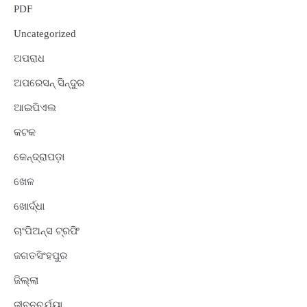
PDF
Uncategorized
ଅପରାଧ
ଅପରେସନ୍ ସିନ୍ଦୁର
ଆଇପିଏଲ
କଟକ
କେନ୍ଦ୍ରାପଡ଼ା
ଖେଳ
ଖୋର୍ଦ୍ଧା
ଚାଂପିଅନ୍ସ ଟ୍ରଫି
ଜଗତସିଂହପୁର
ଜିଲ୍ଲା
ଜୀବନଚର୍ଯ୍ୟା