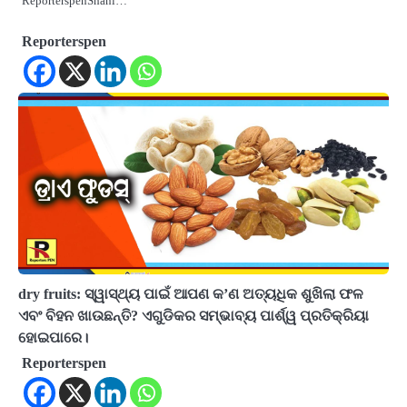
ReporterspenShani…
Reporterspen
dry fruits: ସ୍ୱାସ୍ଥ୍ୟ ପାଇଁ ଆପଣ କ’ଣ ଅତ୍ୟଧିକ ଶୁଖିଲା ଫଳ
ଏବଂ ବିହନ ଖାଉଛନ୍ତି? ଏଗୁଡିକର ସମ୍ଭାବ୍ୟ ପାର୍ଶ୍ୱ ପ୍ରତିକ୍ରିୟା
ହୋଇପାରେ।
Reporterspen