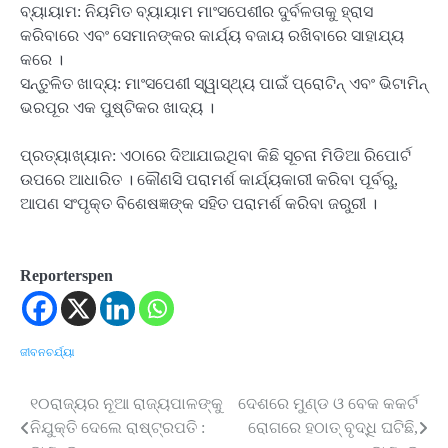
ବ୍ୟାୟାମ: ନିୟମିତ ବ୍ୟାୟାମ ମାଂସପେଶୀର ଦୁର୍ବଳତାକୁ ହ୍ରାସ
କରିବାରେ ଏବଂ ସେମାନଙ୍କର କାର୍ଯ୍ୟ ବଜାୟ ରଖିବାରେ ସାହାଯ୍ୟ
କରେ ।
ସନ୍ତୁଳିତ ଖାଦ୍ୟ: ମାଂସପେଶୀ ସ୍ୱାସ୍ଥ୍ୟ ପାଇଁ ପ୍ରୋଟିନ୍ ଏବଂ ଭିଟାମିନ୍
ଭରପୂର ଏକ ପୁଷ୍ଟିକର ଖାଦ୍ୟ ।
ପ୍ରତ୍ୟାଖ୍ୟାନ: ଏଠାରେ ଦିଆଯାଇଥିବା କିଛି ସୂଚନା ମିଡିଆ ରିପୋର୍ଟ
ଉପରେ ଆଧାରିତ । କୌଣସି ପରାମର୍ଶ କାର୍ଯ୍ୟକାରୀ କରିବା ପୂର୍ବରୁ,
ଆପଣ ସଂପୃକ୍ତ ବିଶେଷଜ୍ଞଙ୍କ ସହିତ ପରାମର୍ଶ କରିବା ଜରୁରୀ ।
Reporterspen
ଜୀବନଚର୍ଯ୍ୟା
୧୦ରାଜ୍ୟର ନୂଆ ରାଜ୍ୟପାଳଙ୍କୁ
ଦେଶରେ ମୁଣ୍ଡ ଓ ବେକ କକର୍ଟ
Post
ନିଯୁକ୍ତି ଦେଲେ ରାଷ୍ଟ୍ରପତି :
ରୋଗରେ ହଠାତ୍ ବୃଦ୍ଧି ଘଟିଛି,
navigation