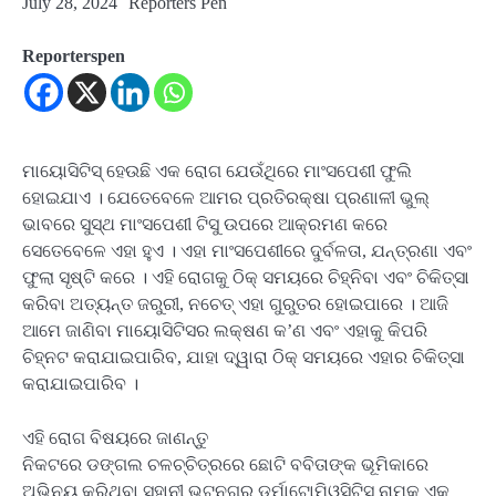
July 28, 2024
Reporters Pen
Reporterspen
ମାୟୋସିଟିସ୍ ହେଉଛି ଏକ ରୋଗ ଯେଉଁଥିରେ ମାଂସପେଶୀ ଫୁଲି
ହୋଇଯାଏ । ଯେତେବେଳେ ଆମର ପ୍ରତିରକ୍ଷା ପ୍ରଣାଳୀ ଭୁଲ୍
ଭାବରେ ସୁସ୍ଥ ମାଂସପେଶୀ ଟିସୁ ଉପରେ ଆକ୍ରମଣ କରେ
ସେତେବେଳେ ଏହା ହୁଏ । ଏହା ମାଂସପେଶୀରେ ଦୁର୍ବଳତା, ଯନ୍ତ୍ରଣା ଏବଂ
ଫୁଲା ସୃଷ୍ଟି କରେ । ଏହି ରୋଗକୁ ଠିକ୍ ସମୟରେ ଚିହ୍ନିବା ଏବଂ ଚିକିତ୍ସା
କରିବା ଅତ୍ୟନ୍ତ ଜରୁରୀ, ନଚେତ୍ ଏହା ଗୁରୁତର ହୋଇପାରେ । ଆଜି
ଆମେ ଜାଣିବା ମାୟୋସିଟିସର ଲକ୍ଷଣ କ’ଣ ଏବଂ ଏହାକୁ କିପରି
ଚିହ୍ନଟ କରାଯାଇପାରିବ, ଯାହା ଦ୍ୱାରା ଠିକ୍ ସମୟରେ ଏହାର ଚିକିତ୍ସା
କରାଯାଇପାରିବ ।
ଏହି ରୋଗ ବିଷୟରେ ଜାଣନ୍ତୁ
ନିକଟରେ ଡଙ୍ଗଲ ଚଳଚ୍ଚିତ୍ରରେ ଛୋଟି ବବିତାଙ୍କ ଭୂମିକାରେ
ଅଭିନୟ କରିଥିବା ସୁହାନୀ ଭଟନଗର ଡର୍ମାଟୋମିଓସିଟିସ୍ ନାମକ ଏକ