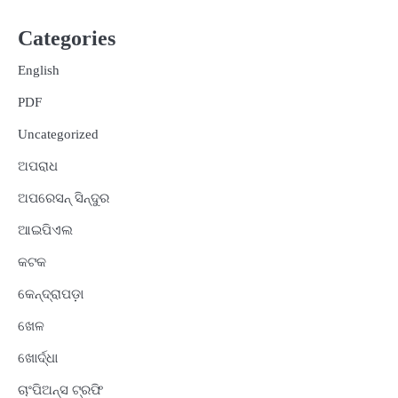
Categories
English
PDF
Uncategorized
ଅପରାଧ
ଅପରେସନ୍ ସିନ୍ଦୁର
ଆଇପିଏଲ
କଟକ
କେନ୍ଦ୍ରାପଡ଼ା
ଖେଳ
ଖୋର୍ଦ୍ଧା
ଚାଂପିଅନ୍ସ ଟ୍ରଫି