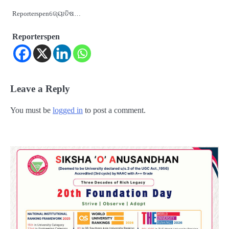
Reporterspenଜ୍ୟୋତିଷ…
Reporterspen
Leave a Reply
You must be
logged in
to post a comment.
2
‘ଭବିଷ୍ୟତ ପିଢିର ଆକାଂକ୍ଷାକୁ ପୂରଣ କରିବା
ଲାଗି ଶିକ୍ଷା ବ୍ୟବସ୍ଥାରେ ପରିବର୍ତ୍ତନ ଜରୁରୀ’