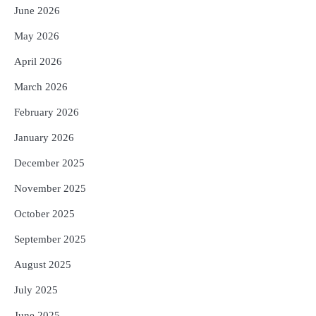
Reporters Pen
June 2026
4
ଡିବିଟି ମାଧ୍ୟମରେ କ୍ଷତିଗ୍ରସ୍ତଙ୍କୁ
May 2026
କ୍ଷତିପୂରଣ ଦେବାକୁ ରାଜସ୍ୱ ମନ୍ତ୍ରୀଙ୍କ
ନିର୍ଦ୍ଦେଶ
Reporters Pen
April 2026
5
ଓଡ଼ିଶା ଫୁଡ୍ ପ୍ରୋ ୨୦୨୬ : ୪୩,୪୩୭ କୋଟି
March 2026
ଟଙ୍କାର ନିବେଶ ପ୍ରସ୍ତାବ ହାସଲ
February 2026
Reporters Pen
January 2026
December 2025
November 2025
October 2025
September 2025
August 2025
July 2025
June 2025