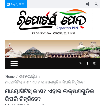
Skip
Aug 8, 2026
to
content
Twitter
Facebook
Instag
Home
ଜୀବନଚର୍ଯ୍ୟା
ମାୟୋସିଟିସ୍ କ’ଣ? ଏହାର ଲକ୍ଷଣଗୁଡିକ କିପରି ଚିହ୍ନିବେ?
ମାୟୋସିଟିସ୍ କ’ଣ? ଏହାର ଲକ୍ଷଣଗୁଡିକ
କିପରି ଚିହ୍ନିବେ?