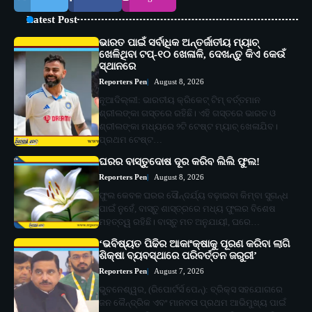
Latest Post
ଭାରତ ପାଇଁ ସର୍ବାଧିକ ଅନ୍ତର୍ଜାତୀୟ ମ୍ୟାଚ୍
ଖେଳିଥିବା ଟପ୍-୧୦ ଖେଳାଳି, ଦେଖନ୍ତୁ କିଏ କେଉଁ
ସ୍ଥାନରେ
Reporters Pen
August 8, 2026
ନୂଆଦିଲ୍ଲୀ: ଭାରତୀୟ କ୍ରିକେଟ୍ ଟିମ୍ ବର୍ତ୍ତମାନ
ଶ୍ରୀଲଙ୍କା ଗସ୍ତରେ ରହିଛି। ଏହି ଗସ୍ତରେ ଭାରତ ଓ
ଶ୍ରୀଲଙ୍କା ମଧ୍ୟରେ ୨ଟି ଟେଷ୍ଟ ମ୍ୟାଚ୍ ଖେଳାଯିବ।
ପ୍ରଥମ ଟେଷ୍ଟ…
ଘରର ବାସ୍ତୁଦୋଷ ଦୂର କରିବ ଲିଲି ଫୁଲ!
Reporters Pen
August 8, 2026
ଫୁଲ କେବଳ ଘରର ସୌନ୍ଦର୍ଯ୍ୟ ବଢ଼ାଇବା କିମ୍ବା ସୁଗନ୍ଧ
ପାଇଁ ନୁହେଁ, ବାସ୍ତୁ ଶାସ୍ତ୍ରରେ ମଧ୍ୟ ଫୁଲର ବିଶେଷ
ମହତ୍ତ୍ୱ ରହିଛି। ବାସ୍ତୁ ମତ ଅନୁଯାୟୀ, ଘରେ…
‘ଭବିଷ୍ୟତ ପିଢିର ଆକାଂକ୍ଷାକୁ ପୂରଣ କରିବା ଲାଗି
ଶିକ୍ଷା ବ୍ୟବସ୍ଥାରେ ପରିବର୍ତ୍ତନ ଜରୁରୀ’
Reporters Pen
August 7, 2026
ଭୁବନେଶ୍ୱର, (ରିପୋର୍ଟର୍ସ ପେନ୍‌): ବ୍ରିକ୍ସ ସହଯୋଗରେ
ଜନ କୈନ୍ଦ୍ରିକ ଏବଂ ମାନବତା ପ୍ରଥମ ଆଭିମୁଖ୍ୟ ପାଇଁ