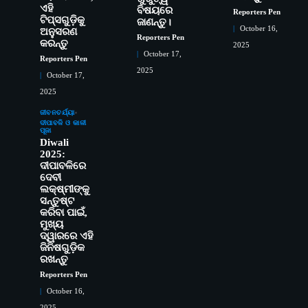
ଏହି
ବିଷୟରେ
Reporters Pen
2
ସୋଆର ୨୦ତମ ପ୍ରତିଷ୍ଠା ଦିବସରେ
ଟିପ୍ସଗୁଡ଼ିକୁ
ଜାଣନ୍ତୁ।
October 16,
ଅନୁସରଣ
ବିଶ୍ୱବିଦ୍ୟାଳୟର ସଫଳତା, ଉତ୍କର୍ଷତା ଓ
Reporters Pen
କରନ୍ତୁ
ଅଗ୍ରଗତିର ସ୍ମୃତିଚାରଣ
2025
Reporters Pen
October 17,
Reporters Pen
3
2025
ରୋଗୀମାନେ ଡାକ୍ତରଙ୍କୁ ଭଗବାନ ସଦୃଶ
October 17,
ମାନନ୍ତି: ସୋଆ ଉପସଭାପତି
2025
Reporters Pen
ଜୀବନଚର୍ଯ୍ୟା
ଦୀପାବଳି ଓ କାଳୀ
4
ସୋଆ ଏସ୍‌ଏଚ୍‌ଏମ୍ ପକ୍ଷରୁ ରଜ ପିଠା
ପୂଜା
Diwali
ପ୍ରତିଯୋଗିତା ଆୟୋଜିତ
2025:
Reporters Pen
ଦୀପାବଳିରେ
ଦେବୀ
5
ଭାରତର ଦ୍ୱିତୀୟ ହସ୍ପିଟାଲ୍ ଭାବେ
ଲକ୍ଷ୍ମୀଙ୍କୁ
ଆଇଏମ୍‌ଏସ୍ ଆଣ୍ଡ ସମ ହସ୍ପିଟାଲ୍‌ରେ
ସନ୍ତୁଷ୍ଟ
ଅତ୍ୟାଧୁନିକ ଡିଜିସ୍କାନର ସ୍ଥାପନ
Reporters Pen
କରିବା ପାଇଁ,
ମୁଖ୍ୟ
ଦ୍ୱାରରେ ଏହି
1
ସୋଆ ପକ୍ଷରୁ ରାୱେ କାର୍ଯ୍ୟକ୍ରମ ଅଧୀନରେ
ଜିନିଷଗୁଡ଼ିକ
୧୧ଟି ଗ୍ରାମରେ ୧୬ଟି କୃଷକ ପ୍ରଶିକ୍ଷଣ
ରଖନ୍ତୁ
କାର୍ଯ୍ୟକ୍ରମ ଆୟୋଜିତ
Reporters Pen
Reporters Pen
October 16,
2
ସୋଆର ୨୦ତମ ପ୍ରତିଷ୍ଠା ଦିବସରେ
2025