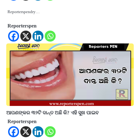
Reporterspendry…
Reporterspen
ଆପଣଙ୍କର ୩୨ଟି ଦାନ୍ତ ଅଛି କି? ଏହି ସୁଖ ପାଇବ
Reporterspen