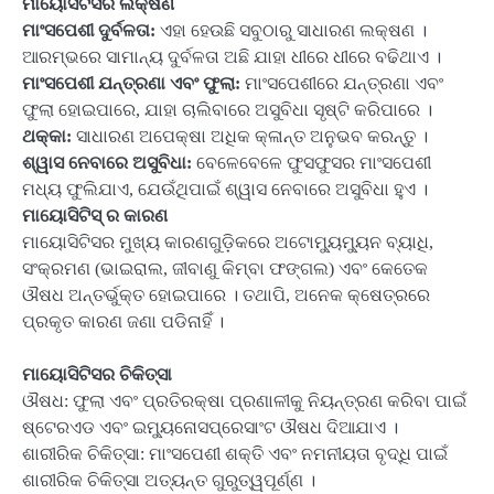
ମାୟୋସିଟିସର ଲକ୍ଷଣ
ମାଂସପେଶୀ ଦୁର୍ବଳତା:
ଏହା ହେଉଛି ସବୁଠାରୁ ସାଧାରଣ ଲକ୍ଷଣ ।
ଆରମ୍ଭରେ ସାମାନ୍ୟ ଦୁର୍ବଳତା ଅଛି ଯାହା ଧୀରେ ଧୀରେ ବଢିଥାଏ ।
ମାଂସପେଶୀ ଯନ୍ତ୍ରଣା ଏବଂ ଫୁଲା:
ମାଂସପେଶୀରେ ଯନ୍ତ୍ରଣା ଏବଂ
ଫୁଲା ହୋଇପାରେ, ଯାହା ଚାଲିବାରେ ଅସୁବିଧା ସୃଷ୍ଟି କରିପାରେ ।
ଥକ୍କା:
ସାଧାରଣ ଅପେକ୍ଷା ଅଧିକ କ୍ଳାନ୍ତ ଅନୁଭବ କରନ୍ତୁ ।
ଶ୍ୱାସ ନେବାରେ ଅସୁବିଧା:
ବେଳେବେଳେ ଫୁସଫୁସର ମାଂସପେଶୀ
ମଧ୍ୟ ଫୁଲିଯାଏ, ଯେଉଁଥିପାଇଁ ଶ୍ୱାସ ନେବାରେ ଅସୁବିଧା ହୁଏ ।
ମାୟୋସିଟିସ୍ ର କାରଣ
ମାୟୋସିଟିସର ମୁଖ୍ୟ କାରଣଗୁଡ଼ିକରେ ଅଟୋମ୍ୟୁମ୍ୟୁନ ବ୍ୟାଧି,
ସଂକ୍ରମଣ (ଭାଇରାଲ, ଜୀବାଣୁ କିମ୍ବା ଫଙ୍ଗଲ) ଏବଂ କେତେକ
ଔଷଧ ଅନ୍ତର୍ଭୁକ୍ତ ହୋଇପାରେ । ତଥାପି, ଅନେକ କ୍ଷେତ୍ରରେ
ପ୍ରକୃତ କାରଣ ଜଣା ପଡିନାହିଁ ।
ମାୟୋସିଟିସର ଚିକିତ୍ସା
ଔଷଧ: ଫୁଲା ଏବଂ ପ୍ରତିରକ୍ଷା ପ୍ରଣାଳୀକୁ ନିୟନ୍ତ୍ରଣ କରିବା ପାଇଁ
ଷ୍ଟେରଏଡ ଏବଂ ଇମ୍ୟୁନୋସପ୍ରେସାଂଟ ଔଷଧ ଦିଆଯାଏ ।
ଶାରୀରିକ ଚିକିତ୍ସା: ମାଂସପେଶୀ ଶକ୍ତି ଏବଂ ନମନୀୟତା ବୃଦ୍ଧି ପାଇଁ
ଶାରୀରିକ ଚିକିତ୍ସା ଅତ୍ୟନ୍ତ ଗୁରୁତ୍ୱପୂର୍ଣ୍ଣ ।