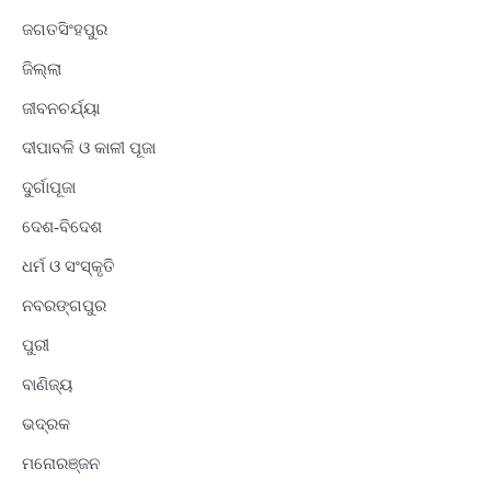
ଜଗତସିଂହପୁର
ଜିଲ୍ଲା
ଜୀବନଚର୍ଯ୍ୟା
ଦୀପାବଳି ଓ କାଳୀ ପୂଜା
ଦୁର୍ଗାପୂଜା
ଦେଶ-ବିଦେଶ
ଧର୍ମ ଓ ସଂସ୍କୃତି
ନବରଙ୍ଗପୁର
ପୁରୀ
ବାଣିଜ୍ୟ
ଭଦ୍ରକ
ମନୋରଞ୍ଜନ