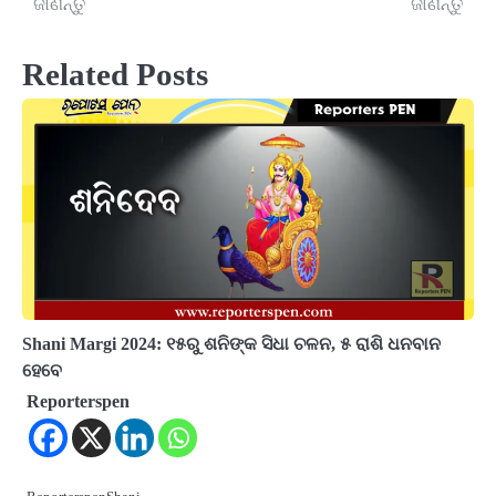
ଜାଣନ୍ତୁ
ଜାଣନ୍ତୁ
Related Posts
Shani Margi 2024: ୧୫ରୁ ଶନିଙ୍କ ସିଧା ଚଳନ, ୫ ରାଶି ଧନବାନ
ହେବେ
Reporterspen