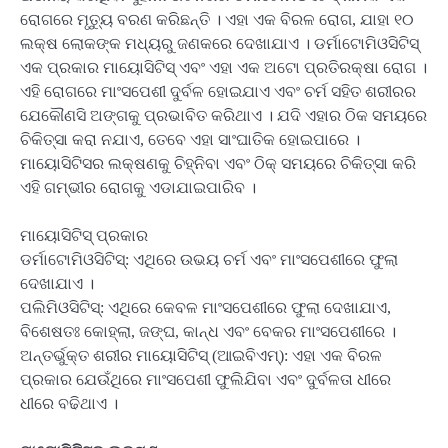
ରୋଗରେ ମୃତ୍ୟୁ ବରଣ କରିଛନ୍ତି । ଏହା ଏକ ବିରଳ ରୋଗ, ଯାହା ୧୦
ଲକ୍ଷ ଲୋକଙ୍କ ମଧ୍ୟରୁ ଜଣକରେ ଦେଖାଯାଏ । ଡର୍ମାଟୋମିଓସିଟିସ୍
ଏକ ପ୍ରକାର ମାୟୋସିଟିସ୍ ଏବଂ ଏହା ଏକ ଅଟୋ ପ୍ରତିରକ୍ଷା ରୋଗ ।
ଏହି ରୋଗରେ ମାଂସପେଶୀ ଦୁର୍ବଳ ହୋଇଯାଏ ଏବଂ ଚର୍ମ ସହିତ ଶରୀରର
ଯେକୌଣସି ଅଙ୍ଗକୁ ପ୍ରଭାବିତ କରିଥାଏ । ଯଦି ଏହାର ଠିକ ସମୟରେ
ଚିକିତ୍ସା କରା ନଯାଏ, ତେବେ ଏହା ସାଂଘାତିକ ହୋଇପାରେ ।
ମାୟୋସିଟିସର ଲକ୍ଷଣକୁ ଚିହ୍ନିବା ଏବଂ ଠିକ୍ ସମୟରେ ଚିକିତ୍ସା କରି
ଏହି ଗମ୍ଭୀର ରୋଗକୁ ଏଡାଯାଇପାରିବ ।
ମାୟୋସିଟିସ୍ ପ୍ରକାର
ଡର୍ମାଟୋମିଓସିଟିସ୍‌: ଏଥିରେ ଉଭୟ ଚର୍ମ ଏବଂ ମାଂସପେଶୀରେ ଫୁଲା
ଦେଖାଯାଏ ।
ପଲିମିଓସିଟିସ୍‌: ଏଥିରେ କେବଳ ମାଂସପେଶୀରେ ଫୁଲା ଦେଖାଯାଏ,
ବିଶେଷତଃ କୋହ୍ଲା, ଜଙ୍ଘ, କାନ୍ଧ ଏବଂ ବେକର ମାଂସପେଶୀରେ ।
ଅନ୍ତର୍ଭୁକ୍ତ ଶରୀର ମାୟୋସିଟିସ୍ (ଆଇବିଏମ୍‌): ଏହା ଏକ ବିରଳ
ପ୍ରକାର ଯେଉଁଥିରେ ମାଂସପେଶୀ ଫୁଲିଯିବା ଏବଂ ଦୁର୍ବଳତା ଧୀରେ
ଧୀରେ ବଢିଥାଏ ।