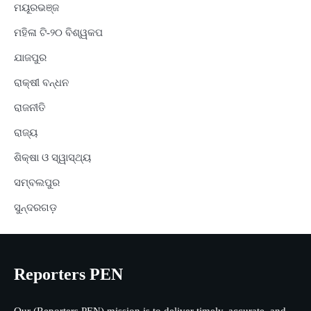
ମୟୂରଭଞ୍ଜ
ମହିଳା ଟି-୨୦ ବିଶ୍ୱକପ
ଯାଜପୁର
ରାକ୍ଷୀ ବନ୍ଧନ
ରାଜନୀତି
ରାଜ୍ୟ
ଶିକ୍ଷା ଓ ସ୍ୱାସ୍ଥ୍ୟ
ସମ୍ବଲପୁର
ସୁନ୍ଦରଗଡ଼
Reporters PEN