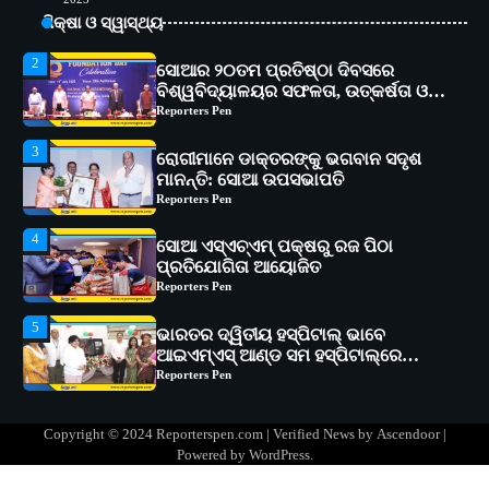
ବିଶ୍ୱବିଦ୍ୟାଳୟର ସଫଳତା, ଉତ୍କର୍ଷତା ଓ
ଅଗ୍ରଗତିର ସ୍ମୃତିଚାରଣ
ଶିକ୍ଷା ଓ ସ୍ୱାସ୍ଥ୍ୟ
Reporters Pen
3
ରୋଗୀମାନେ ଡାକ୍ତରଙ୍କୁ ଭଗବାନ ସଦୃଶ
ମାନନ୍ତି: ସୋଆ ଉପସଭାପତି
Reporters Pen
4
ସୋଆ ଏସ୍‌ଏଚ୍‌ଏମ୍ ପକ୍ଷରୁ ରଜ ପିଠା
ପ୍ରତିଯୋଗିତା ଆୟୋଜିତ
Reporters Pen
5
ଭାରତର ଦ୍ୱିତୀୟ ହସ୍ପିଟାଲ୍ ଭାବେ
ଆଇଏମ୍‌ଏସ୍ ଆଣ୍ଡ ସମ ହସ୍ପିଟାଲ୍‌ରେ
ଅତ୍ୟାଧୁନିକ ଡିଜିସ୍କାନର ସ୍ଥାପନ
Reporters Pen
1
ସୋଆ ପକ୍ଷରୁ ରାୱେ କାର୍ଯ୍ୟକ୍ରମ ଅଧୀନରେ
୧୧ଟି ଗ୍ରାମରେ ୧୬ଟି କୃଷକ ପ୍ରଶିକ୍ଷଣ
କାର୍ଯ୍ୟକ୍ରମ ଆୟୋଜିତ
Reporters Pen
2
ସୋଆର ୨୦ତମ ପ୍ରତିଷ୍ଠା ଦିବସରେ
Copyright © 2024 Reporterspen.com | Verified News by
Ascendoor
|
ବିଶ୍ୱବିଦ୍ୟାଳୟର ସଫଳତା, ଉତ୍କର୍ଷତା ଓ
Powered by
WordPress
.
ଅଗ୍ରଗତିର ସ୍ମୃତିଚାରଣ
Reporters Pen