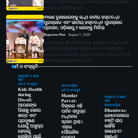
ଭାରତର ପ୍ରତିବଦ୍ଧତାକୁ ଦୋହରାଇଛନ୍ତି କେନ୍ଦ୍ର ଶିକ୍ଷା
ମନ୍ତ୍ରୀ ପ୍ରହ୍ଲାଦ ଯୋଶୀ…
୨୨ଜଣ ବୁଣାକାରଙ୍କୁ ସନ୍ଥ କବୀର ହସ୍ତତନ୍ତ
ପୁରସ୍କାର ଏବଂ ଜାତୀୟ ହସ୍ତତନ୍ତ ପୁରସ୍କାର
ପ୍ରଦାନ, ଓଡ଼ିଶାରୁ ୨ ଜଣଙ୍କୁ ମିଳିଲା
Reporters Pen
August 7, 2026
ଭୁବନେଶ୍ୱର, (ରିପୋର୍ଟର୍ସ ପେନ୍‌): ରାଷ୍ଟ୍ରପତି ଦ୍ରୌପଦୀ
ମୁର୍ମୁ ଆଜି ନୂଆଦିଲ୍ଲୀର ରାଷ୍ଟ୍ରପତି ଭବନ ସାଂସ୍କୃତିକ
କେନ୍ଦ୍ରରେ ଆୟୋଜିତ ଦ୍ୱାଦଶ ଜାତୀୟ ହସ୍ତତନ୍ତ ଦିବସ
ସମାରୋହରେ ଯୋଗ ଦେଇଛନ୍ତି…
ଧର୍ମ ଓ ସଂସ୍କୃତି
ଦୀପାବଳି ଓ କାଳୀ
ପୂଜା
ଧର୍ମ ଓ ସଂସ୍କୃତି
ଜୀବନଚର୍ଯ୍ୟା
Kids Health
ଧର୍ମ ଓ ସଂସ୍କୃତି
during
Mandar
ଦୀପାବଳି ଓ କାଳୀ
Diwali:
Parvat:
ପୂଜା
ଆପଣଙ୍କ
ଜୀବନଚର୍ଯ୍ୟା
ବିହାରର ଏହି
ପିଲାକୁ ବାଣର
Dhanteras:
ପର୍ବତ ସମୁଦ୍ର
ଶବ୍ଦ ଏବଂ
ଧନତେରସରେ
ମନ୍ଥନର
ପ୍ରଦୂଷଣ
୧୩ଟି ଦୀପ
ସ୍ଥାନ ଥିଲା।
ଯୋଗୁଁ ଅସୁସ୍ଥ
କାହିଁକି
ଏହାର
ହେବାରୁ
ଜଳାଯାଏ?
ପୌରାଣିକ
ରୋକିବା ପାଇଁ,
ଜାଣନ୍ତୁ
ଗୁରୁତ୍ୱ