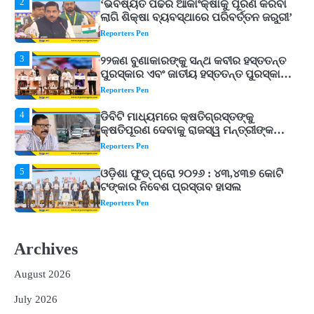
3
୨୨ଜଣ ବୁଣାକାରଙ୍କୁ ସନ୍ଥ କବୀର ହସ୍ତତନ୍ତ
ପୁରସ୍କାର ଏବଂ ଜାତୀୟ ହସ୍ତତନ୍ତ ପୁରସ୍କାର
ପ୍ରଦାନ, ଓଡ଼ିଶାରୁ ୨ ଜଣଙ୍କୁ ମିଳିଲା
Reporters Pen
4
ଡିବିଟି ମାଧ୍ୟମରେ କ୍ଷତିଗ୍ରସ୍ତଙ୍କୁ
କ୍ଷତିପୂରଣ ଦେବାକୁ ରାଜସ୍ୱ ମନ୍ତ୍ରୀଙ୍କ
ନିର୍ଦ୍ଦେଶ
Reporters Pen
5
ଓଡ଼ିଶା ଫୁଡ୍ ପ୍ରୋ ୨୦୨୬ : ୪୩,୪୩୭ କୋଟି
ଟଙ୍କାର ନିବେଶ ପ୍ରସ୍ତାବ ହାସଲ
Reporters Pen
1
ଘରର ବାସ୍ତୁଦୋଷ ଦୂର କରିବ ଲିଲି ଫୁଲ!
Reporters Pen
2
‘ଭବିଷ୍ୟତ ପିଢିର ଆକାଂକ୍ଷାକୁ ପୂରଣ କରିବା
ଲାଗି ଶିକ୍ଷା ବ୍ୟବସ୍ଥାରେ ପରିବର୍ତ୍ତନ ଜରୁରୀ’
Archives
Reporters Pen
August 2026
3
୨୨ଜଣ ବୁଣାକାରଙ୍କୁ ସନ୍ଥ କବୀର ହସ୍ତତନ୍ତ
ପୁରସ୍କାର ଏବଂ ଜାତୀୟ ହସ୍ତତନ୍ତ ପୁରସ୍କାର
July 2026
ପ୍ରଦାନ, ଓଡ଼ିଶାରୁ ୨ ଜଣଙ୍କୁ ମିଳିଲା