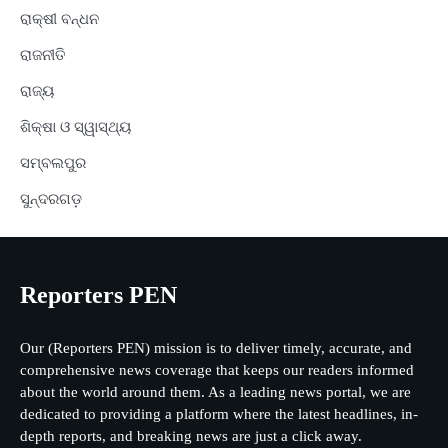
ରାକ୍ଷୀ ବନ୍ଧନ
ରାଜନୀତି
ରାଜ୍ୟ
ଶିକ୍ଷା ଓ ସ୍ୱାସ୍ଥ୍ୟ
ସମ୍ବଲପୁର
ସୁନ୍ଦରଗଡ଼
Reporters PEN
Our (Reporters PEN) mission is to deliver timely, accurate, and
comprehensive news coverage that keeps our readers informed
about the world around them. As a leading news portal, we are
dedicated to providing a platform where the latest headlines, in-
depth reports, and breaking news are just a click away.