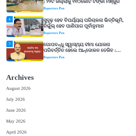
ନିର୍ଭୁଲ୍ ହେବ ପାଣିପାଗ ପୂର୍ବାନୁମାନ
Reporters Pen
5
ଗୋପବନ୍ଧୁ ସ୍ୱାସ୍ଥ୍ୟ ବୀମା ଯୋଜନା
ପରିବର୍ତ୍ତିତ ହେଲେ ଆନ୍ଦୋଳନ ତେଜିବ :
ଉତ୍କଳ ସାମ୍ବାଦିକ ସଂଘ
Reporters Pen
1
Shiva Mantras Sawan 2026: ଶ୍ରାବଣରେ
ନିୟମିତ ଜପ କରନ୍ତୁ ଭଗବାନ ଶିବଙ୍କ ଏହି
୩ଟି ଶକ୍ତିଶାଳୀ ମନ୍ତ୍ର, ଦୂର ହୋଇପାରେ
Reporters Pen
ଆର୍ଥିକ ସଙ୍କଟ
2
୨୦୨୭ ବିଶ୍ୱକପ ପାଇଁ ରବି ଶାସ୍ତ୍ରୀଙ୍କ ଟିମ୍,
ଆକାଶ ଚୋପ୍ରା ଦେଲେ ୧୦ରୁ ୮ ମାର୍କ
Archives
Reporters Pen
August 2026
3
ଆଜି ସୁଦ୍ଧା ଆସିବ ବନ୍ୟା କ୍ଷୟକ୍ଷତି ରିପୋର୍ଟ
; ୨୨ଟି ଜିଲ୍ଲାକୁ ୧୧୦କୋଟି ଟଙ୍କା ମଞ୍ଜୁର
July 2026
Reporters Pen
June 2026
4
ସୁଦୃଢ଼ ହେବ ବିପର୍ଯ୍ୟୟ ପରିଚାଳନା ଭିତ୍ତିଭୂମି,
May 2026
ନିର୍ଭୁଲ୍ ହେବ ପାଣିପାଗ ପୂର୍ବାନୁମାନ
Reporters Pen
April 2026