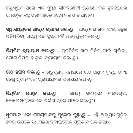
ଋତୁସ୍ରାବ ପରେ ଏକ ସୁସ୍ଥ ଜୀବନଶୈଳୀ ଗ୍ରହଣ କରି ହୃଦରୋଗର
ଆଶଙ୍କା ବହୁ ପରିମାଣରେ ହ୍ରାସ କରାଯାଇପାରିବ।
ସ୍ୱାସ୍ଥ୍ୟକର ଖାଦ୍ୟ ଗ୍ରହଣ କରନ୍ତୁ –
ଖାଦ୍ୟରେ ତାଜା ଫଳ, ସବୁଜ
ପନିପରିବା, ଶସ୍ୟ ଏବଂ ସୁସ୍ଥ ଚର୍ବି ଅନ୍ତର୍ଭୁକ୍ତ କରନ୍ତୁ।
ନିୟମିତ ବ୍ୟାୟାମ କରନ୍ତୁ –
ପ୍ରତିଦିନ ୩୦ ମିନିଟ୍ ପାଇଁ ଚାଲିବା,
ଯୋଗ କିମ୍ବା ହାଲୁକା ବ୍ୟାୟାମ କରନ୍ତୁ।
ଚାପ ହ୍ରାସ କରନ୍ତୁ –
ଋତୁସ୍ରାବ ସମୟରେ ଚାପ ଅଧିକ ବୃଦ୍ଧି ପାଏ,
ତେଣୁ ଧ୍ୟାନ ଏବଂ ପ୍ରାଣାୟମର ସାହାଯ୍ୟ ନିଅନ୍ତୁ।
ନିୟମିତ ଯାଞ୍ଚ କରାନ୍ତୁ –
ସମୟ ସମୟରେ ରକ୍ତଚାପ,
କୋଲେଷ୍ଟ୍ରଲ ଏବଂ ଶର୍କରା ସ୍ତର ଯାଞ୍ଚ କରନ୍ତୁ।
ଧୂମପାନ ଏବଂ ମଦ୍ୟପାନରୁ ଦୂରେଇ ରୁହନ୍ତୁ –
ଏହି ଅଭ୍ୟାସଗୁଡ଼ିକ
ହୃଦୟ ଉପରେ ସିଧାସଳଖ ନକାରାତ୍ମକ ପ୍ରଭାବ ପକାଇଥାଏ।