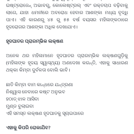
ଇଷ୍ଟ୍ରୋଜେନ୍ ଅଭାବରୁ, କୋଲେଷ୍ଟ୍ରଲ୍ ଏବଂ ରକ୍ତଚାପ ବଢ଼ିବାକୁ
ଲାଗେ, ଯାହା ଧମନୀରେ ଅବରୋଧ ହେବାର ଆଶଙ୍କା ମଧ୍ୟ ବୃଦ୍ଧି
ପାଏ। ଏହି କାରଣରୁ ୪୫ ରୁ ୫୫ ବର୍ଷ ବୟସର ମହିଳାଙ୍କଠାରେ
ହୃଦରୋଗର ଆଶଙ୍କା ଅଧିକ ଦେଖାଯାଏ।
ହୃଦଘାତର ପ୍ରାରମ୍ଭିକ ଲକ୍ଷଣ
ଅନେକ ଥର ମହିଳାମାନେ ହୃଦଘାତର ପ୍ରାରମ୍ଭିକ ଲକ୍ଷଣଗୁଡ଼ିକୁ
(ମହିଳାଙ୍କ ହୃଦୟ ସ୍ୱାସ୍ଥ୍ୟ) ଅଣଦେଖା କରନ୍ତି, ଏହାକୁ ସାଧାରଣ
ଥକ୍କା କିମ୍ବା ଦୁର୍ବଳତା ବୋଲି ଭାବି।
ଛାତି କିମ୍ବା ବାମ କାନ୍ଧରେ ଯନ୍ତ୍ରଣା
ନିଶ୍ୱାସ ନେବାରେ କଷ୍ଟ ଅନୁଭବ
ହଠାତ୍ ଝାଳ ଆସିବା
ମୁଣ୍ଡ ବୁଲାଇବା
ଏହି ସମସ୍ତ ଲକ୍ଷଣ ହୃଦଘାତକୁ ସୂଚାଇପାରେ
ଏହାକୁ କିପରି ରୋକାଯିବ?