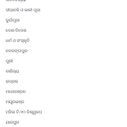
ଦୀପାବଳି ଓ କାଳୀ ପୂଜା
ଦୁର୍ଗାପୂଜା
ଦେଶ-ବିଦେଶ
ଧର୍ମ ଓ ସଂସ୍କୃତି
ନବରଙ୍ଗପୁର
ପୁରୀ
ବାଣିଜ୍ୟ
ଭଦ୍ରକ
ମନୋରଞ୍ଜନ
ମୟୂରଭଞ୍ଜ
ମହିଳା ଟି-୨୦ ବିଶ୍ୱକପ
ଯାଜପୁର