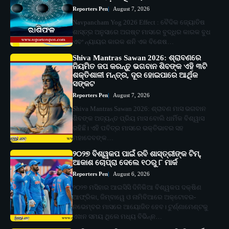
Reporters Pen
August 7, 2026
Navpancham Yog 2026 Effect : ବୈଦିକ ଜ୍ୟୋତିଷ
ଶାସ୍ତ୍ର ଅନୁସାରେ ଅଗଷ୍ଟ ମାସରେ ବୁଦ୍ଧିର କାରକ ବୁଧ
ଏବଂ ନ୍ୟାୟର କାରକ ଶନି ଏକ ବିଶେଷ…
Shiva Mantras Sawan 2026: ଶ୍ରାବଣରେ
ନିୟମିତ ଜପ କରନ୍ତୁ ଭଗବାନ ଶିବଙ୍କ ଏହି ୩ଟି
ଶକ୍ତିଶାଳୀ ମନ୍ତ୍ର, ଦୂର ହୋଇପାରେ ଆର୍ଥିକ
ସଙ୍କଟ
Reporters Pen
August 7, 2026
Shiva Mantras Sawan 2026: ଶ୍ରାବଣ ମାସ ଭଗବାନ
ଶିବଙ୍କ ଅତ୍ୟନ୍ତ ପ୍ରିୟ ମାସ ବୋଲି ଧାର୍ମିକ ବିଶ୍ୱାସ
ରହିଛି। ଏହି ପବିତ୍ର ମାସରେ ଭକ୍ତିଭାବର ସହ
ମହାଦେବଙ୍କ…
୨୦୨୭ ବିଶ୍ୱକପ ପାଇଁ ରବି ଶାସ୍ତ୍ରୀଙ୍କ ଟିମ୍,
ଆକାଶ ଚୋପ୍ରା ଦେଲେ ୧୦ରୁ ୮ ମାର୍କ
Reporters Pen
August 6, 2026
୨୦୨୭ ମସିହାର ଆଇସିସି ଦିନିକିଆ ବିଶ୍ୱକପ ଦକ୍ଷିଣ
ଆଫ୍ରିକା, ଜିମ୍ବାୱେ ଓ ନାମିବିଆରେ ଅକ୍ଟୋବର-
ନଭେମ୍ବର ମାସରେ ଆୟୋଜିତ ହେବ। ଟୁର୍ଣ୍ଣାମେଣ୍ଟକୁ
ଏଖନ ସମୟ ଥିଲେ ମଧ୍ୟ ବିଭିନ୍ନ…