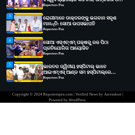
Reporters Pen
4
ସୋଆ ଏସ୍‌ଏଚ୍‌ଏମ୍ ପକ୍ଷରୁ ରଜ ପିଠା
ପ୍ରତିଯୋଗିତା ଆୟୋଜିତ
Reporters Pen
5
ଭାରତର ଦ୍ୱିତୀୟ ହସ୍ପିଟାଲ୍ ଭାବେ
ଆଇଏମ୍‌ଏସ୍ ଆଣ୍ଡ ସମ ହସ୍ପିଟାଲ୍‌ରେ
ଅତ୍ୟାଧୁନିକ ଡିଜିସ୍କାନର ସ୍ଥାପନ
Reporters Pen
1
ସୋଆ ପକ୍ଷରୁ ରାୱେ କାର୍ଯ୍ୟକ୍ରମ ଅଧୀନରେ
୧୧ଟି ଗ୍ରାମରେ ୧୬ଟି କୃଷକ ପ୍ରଶିକ୍ଷଣ
କାର୍ଯ୍ୟକ୍ରମ ଆୟୋଜିତ
Reporters Pen
2
ସୋଆର ୨୦ତମ ପ୍ରତିଷ୍ଠା ଦିବସରେ
Copyright © 2024 Reporterspen.com | Verified News by
Ascendoor
|
ବିଶ୍ୱବିଦ୍ୟାଳୟର ସଫଳତା, ଉତ୍କର୍ଷତା ଓ
Powered by
WordPress
.
ଅଗ୍ରଗତିର ସ୍ମୃତିଚାରଣ
Reporters Pen
3
ରୋଗୀମାନେ ଡାକ୍ତରଙ୍କୁ ଭଗବାନ ସଦୃଶ
ମାନନ୍ତି: ସୋଆ ଉପସଭାପତି
Reporters Pen