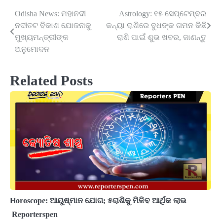
Odisha News: ମହାନଦୀ
Astrology: ୧୫ ସେପ୍ଟେମ୍ବର
Post
ନଦୀତଟ ବିକାଶ ଯୋଜନାକୁ
କନ୍ୟା ରାଶିରେ ବୁଧଙ୍କ ଗମନ କିଛି
navigation
ମୁଖ୍ୟମନ୍ତ୍ରୀଙ୍କ
ରାଶି ପାଇଁ ଶୁଭ ଖବର, ଜାଣନ୍ତୁ
ଅନୁମୋଦନ
Related Posts
Horoscope: ଆୟୁଷ୍ମାନ ଯୋଗ; ୫ରାଶିକୁ ମିଳିବ ଆର୍ଥିକ ଲାଭ
Reporterspen