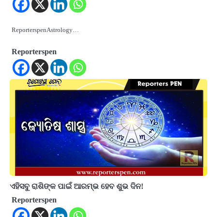
ReporterspenAstrology…
Reporterspen
ଏହିସବୁ ରାଶିଙ୍କ ପାଇଁ ଆରମ୍ଭ ହେବ ଶୁଭ ଦିନ!
Reporterspen