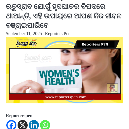
ଋତୁସ୍ରାବ ଯୋଗୁଁ ହୃଦଘାତର ବିପଦରେ
ଥାଆନ୍ତି, ଏହି ଉପାୟରେ ଆପଣ ନିଜ ଜୀବନ
ବଞ୍ଚାଇପାରିବେ
September 11, 2025
Reporters Pen
Reporterspen