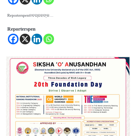
Reporterspenନବଗ୍ରହଙ୍କ…
Reporterspen
2
୨୦୨୭ ବିଶ୍ୱକପ ପାଇଁ ରବି ଶାସ୍ତ୍ରୀଙ୍କ ଟିମ୍,
ଆକାଶ ଚୋପ୍ରା ଦେଲେ ୧୦ରୁ ୮ ମାର୍କ
Reporters Pen
3
ଆଜି ସୁଦ୍ଧା ଆସିବ ବନ୍ୟା କ୍ଷୟକ୍ଷତି ରିପୋର୍ଟ
; ୨୨ଟି ଜିଲ୍ଲାକୁ ୧୧୦କୋଟି ଟଙ୍କା ମଞ୍ଜୁର
Reporters Pen