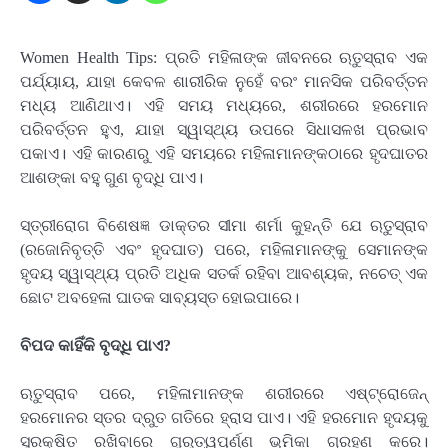
Women Health Tips: ପ୍ରତି ମହିଳାଙ୍କ ଜୀବନରେ ଋତୁସ୍ରାବ ଏକ
ପର୍ଯ୍ୟାୟ, ଯାହା କେବଳ ଶାରୀରିକ ନୁହେଁ ବରଂ ମାନସିକ ପରିବର୍ତ୍ତନ
ମଧ୍ୟ ଆଣିଥାଏ। ଏହି ସମୟ ମଧ୍ୟରେ, ଶରୀରରେ ହରମୋନ
ପରିବର୍ତ୍ତନ ହୁଏ, ଯାହା ସ୍ୱାସ୍ଥ୍ୟ ଉପରେ ସିଧାସଳଖ ପ୍ରଭାବ
ପକାଏ। ଏହି କାରଣରୁ ଏହି ସମୟରେ ମହିଳାମାନଙ୍କଠାରେ ହୃଦଘାତର
ଆଶଙ୍କା ବହୁ ଗୁଣ ବୃଦ୍ଧି ପାଏ।
ସ୍ତ୍ରୀରୋଗ ବିଶେଷଜ୍ଞ ଡାକ୍ତର ସୀମା ଶର୍ମା କୁହନ୍ତି ଯେ ଋତୁସ୍ରାବ
(ରଜୋନିବୃତ୍ତି ଏବଂ ହୃଦଘାତ) ପରେ, ମହିଳାମାନଙ୍କୁ ସେମାନଙ୍କ
ହୃଦୟ ସ୍ୱାସ୍ଥ୍ୟ ପ୍ରତି ଅଧିକ ସତର୍କ ରହିବା ଆବଶ୍ୟକ, ନଚେତ୍ ଏକ
ଛୋଟ ଅବହେଳା ଘାତକ ସାବ୍ୟସ୍ତ ହୋଇପାରେ।
ବିପଦ କାହିଁକି ବୃଦ୍ଧି ପାଏ?
ଋତୁସ୍ରାବ ପରେ, ମହିଳାମାନଙ୍କ ଶରୀରରେ ଏଷ୍ଟ୍ରୋଜେନ୍
ହରମୋନର ସ୍ତର ଦ୍ରୁତ ଗତିରେ ହ୍ରାସ ପାଏ। ଏହି ହରମୋନ ହୃଦୟକୁ
ସୁରକ୍ଷିତ ରଖିବାରେ ଗୁରୁତ୍ୱପୂର୍ଣ୍ଣ ଭୂମିକା ଗ୍ରହଣ କରେ।