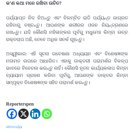
କ’ଣ କଥା ମନେ ରଖିବା ଉଚିତ?
ପର୍ଯ୍ୟାପ୍ତ ନିଦ ନିଅନ୍ତୁ ଏବଂ ବିଳମ୍ବିତ ରାତି ପର୍ଯ୍ୟନ୍ତ ଜାଗ୍ରତ
ରହିବାରୁ ବଞ୍ଚନ୍ତୁ। ଆପଣଙ୍କ ଶରୀରର ଓଜନ ନିୟନ୍ତ୍ରଣରେ
ରଖନ୍ତୁ। ଯଦି କୌଣସି ମହିଳାଙ୍କର ପୂର୍ବରୁ ମଧୁମେହ କିମ୍ବା ଉଚ୍ଚ
ରକ୍ତଚାପ ଅଛି, ତେବେ ଅଧିକ ସତର୍କ ରୁହନ୍ତୁ।
ଅସ୍ୱୀକାର: ଏହି ସୂଚନା ଗବେଷଣା ଅଧ୍ୟୟନ ଏବଂ ବିଶେଷଜ୍ଞଙ୍କ
ମତାମତ ଉପରେ ଆଧାରିତ। ଏହାକୁ ଡାକ୍ତରୀ ପରାମର୍ଶର ବିକଳ୍ପ
ଭାବରେ ବିବେଚନା କରନ୍ତୁ ନାହିଁ। କୌଣସି ନୂତନ କାର୍ଯ୍ୟକଳାପ କିମ୍ବା
ବ୍ୟାୟାମ ଗ୍ରହଣ କରିବା ପୂର୍ବରୁ, ଆପଣଙ୍କ ଡାକ୍ତର କିମ୍ବା
ସମ୍ପୃକ୍ତ ବିଶେଷଜ୍ଞଙ୍କ ସହିତ ପରାମର୍ଶ କରନ୍ତୁ।
Reporterspen
ଜୀବନଚର୍ଯ୍ୟା