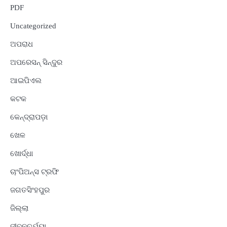
PDF
Uncategorized
ଅପରାଧ
ଅପରେସନ୍ ସିନ୍ଦୁର
ଆଇପିଏଲ
କଟକ
କେନ୍ଦ୍ରାପଡ଼ା
ଖେଳ
ଖୋର୍ଦ୍ଧା
ଚାଂପିଅନ୍ସ ଟ୍ରଫି
ଜଗତସିଂହପୁର
ଜିଲ୍ଲା
ଜୀବନଚର୍ଯ୍ୟା