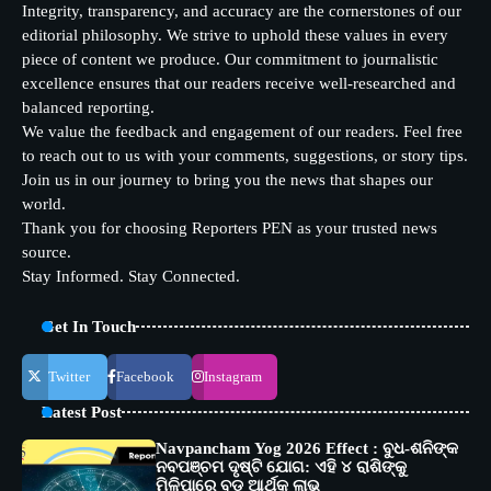
Integrity, transparency, and accuracy are the cornerstones of our
editorial philosophy. We strive to uphold these values in every
piece of content we produce. Our commitment to journalistic
excellence ensures that our readers receive well-researched and
balanced reporting.
We value the feedback and engagement of our readers. Feel free
to reach out to us with your comments, suggestions, or story tips.
Join us in our journey to bring you the news that shapes our
world.
Thank you for choosing Reporters PEN as your trusted news
source.
Stay Informed. Stay Connected.
Get In Touch
Twitter
Facebook
Instagram
Latest Post
Navpancham Yog 2026 Effect : ବୁଧ-ଶନିଙ୍କ
ନବପଞ୍ଚମ ଦୃଷ୍ଟି ଯୋଗ: ଏହି ୪ ରାଶିଙ୍କୁ
ମିଳିପାରେ ବଡ଼ ଆର୍ଥିକ ଲାଭ