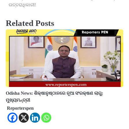
navigation
ଉତ୍ତରାଧିକାରୀ!
Related Posts
Odisha News: ଶିକ୍ଷାନୁଷ୍ଠାନରେ ନୂଆ ସଂରକ୍ଷଣ ଲାଗୁ:
ମୁଖ୍ୟମନ୍ତ୍ରୀ
Reporterspen