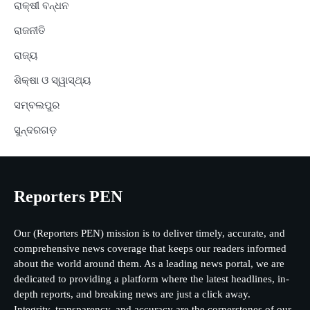
ରାକ୍ଷୀ ବନ୍ଧନ
ରାଜନୀତି
ରାଜ୍ୟ
ଶିକ୍ଷା ଓ ସ୍ୱାସ୍ଥ୍ୟ
ସମ୍ବଲପୁର
ସୁନ୍ଦରଗଡ଼
Reporters PEN
Our (Reporters PEN) mission is to deliver timely, accurate, and
comprehensive news coverage that keeps our readers informed
about the world around them. As a leading news portal, we are
dedicated to providing a platform where the latest headlines, in-
depth reports, and breaking news are just a click away.
Integrity, transparency, and accuracy are the cornerstones of our