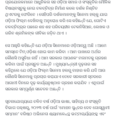
ପ୍ରଯୋଜକମାନେ ଆଧୁନିକତା ସହ ଓଡ଼ିଆ ସମାଜ ଓ ସଂସ୍କୃତିର ମୌଳିକ
ବିଷୟବସ୍ତୁକୁ ନେଇ ଚଳଚ୍ଚିତ୍ର ନିର୍ମାଣ କଲେ ଦର୍ଶକ ନିଶ୍ଚିତ
ଥିଏଟରକୁ ଫେରିବେ । ସେହିପରି ଦର୍ଶକମାନଙ୍କୁ ସିନେମା ହଲ୍କୁ ଯାଇ
ଓଡ଼ିଆ ଫିଲ୍ମ ଦେଖିବାକୁ ଅନୁରୋଧ କରି ସେ କହିଛନ୍ତି ଯେ, ଗୋଟିଏ
ଚଳଚ୍ଚିତ୍ର୍ର ପଛରେ ଶହ ଶହ ପରିଚୟହୀନ ଟେକନିସିଆନ, ଲେଖକ ଓ
ଗରିବ ଶ୍ରମିକଙ୍କ ଜୀବିକା ଜଡ଼ିତ ଥାଏ ।
ସେ ଆହୁରି କହିଛନ୍ତି ଯେ ଓଡ଼ିଆ ସିନେମାରେ ଓଡ଼ିଆତ୍ୱ ଅଛି । ଆମେ
ସମସ୍ତେ ଟିମ୍ ଓଡ଼ିଶା ହୋଇ କାମ କରିବା । ଆମ ପାଖରେ ଅର୍ଥର
କୌଣସି ଅସୁବିଧା ନାହିଁ । ଆମ ସରକାର ଆପଣକଂ ମତାମତକୁ ଗ୍ରହଣ
କରିବା ପାଇଁ ପ୍ରସ୍ତୁତ ଅଛନ୍ତି । ମୁଖ୍ୟମନ୍ତ୍ରୀ ଦୃଢ଼ତାର ସହ
କହିଥିଲେ ଯେ ଓଡ଼ିଆ ଫିଲ୍ମ ସିନେମା ହଲରୁ ବାହାର କରି ଯଦି ଆଉ
କୌଣସି ସିନେମାକୁ ପ୍ରଚାର କରାଯାଏ ତେବେ ସରକାରୀ ସ୍ତରରେ
ଆଗାମୀ ଦିନରେ ଦୃଢ଼ କାର୍ଯ୍ୟନୁଷ୍ଠାନ ଗ୍ରହଣ କରାଯିବ । ଏଥିପାଇଁ
ସରକାର ସମ୍ପୂର୍ଣ୍ଣ ସଚେତନ ଅଛନ୍ତି ।
ସୂଚନାଯୋଗ୍ୟଯେ ଚଳିତ ବର୍ଷ ଓଡ଼ିଆ ଭାଷା, ସାହିତ୍ୟ ଓ ସଂସ୍କୃତି
ବିଭାଗ ପକ୍ଷରୁ, ୨୦୨୩ ବର୍ଷ ପାଇଁ ‘ମୋହନ ସୁନ୍ଦର ଦେବ ଗୋସ୍ୱାମୀ
ସମ୍ମାନ’ ବରିଷ୍ଠ ଅଭିନେତା ଶ୍ୟାମଳେନ୍ଦୁ ଭଟ୍ଟାଚାର୍ଯ୍ୟଙ୍କୁ ଏବଂ