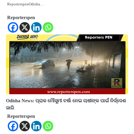
ReporterspenOdisha…
Reporterspen
Odisha News: ପ୍ରାକ ମୌସୁମୀ ବର୍ଷା ନେଇ ଚାଷୀଙ୍କ ପାଇଁ ନିର୍ଦ୍ଦେଶ
ଜାରି
Reporterspen