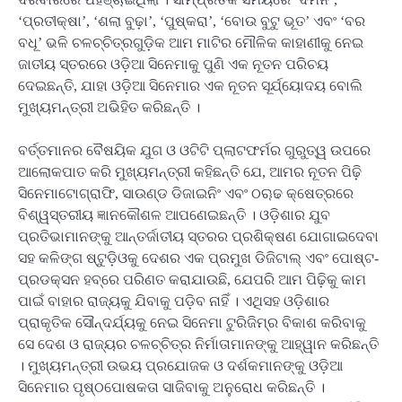
‘ପ୍ରତୀକ୍ଷା’, ‘ଶଲା ବୁଢ଼ା’, ‘ପୁଷ୍କରା’, ‘ବୋଉ ବୁଟୁ ଭୂତ’ ଏବଂ ‘ବର
ବଧୂ’ ଭଳି ଚଳଚ୍‌ଚିତ୍ରଗୁଡ଼ିକ ଆମ ମାଟିର ମୌଳିକ କାହାଣୀକୁ ନେଇ
ଜାତୀୟ ସ୍ତରରେ ଓଡ଼ିଆ ସିନେମାକୁ ପୁଣି ଏକ ନୂତନ ପରିଚୟ
ଦେଇଛନ୍ତି, ଯାହା ଓଡ଼ିଆ ସିନେମାର ଏକ ନୂତନ ସୂର୍ଯ୍‌ୟୋଦୟ ବୋଲି
ମୁଖ୍ୟମନ୍ତ୍ରୀ ଅଭିହିତ କରିଛନ୍ତି ।
ବର୍ତ୍ତମାନର ବୈଷୟିକ ଯୁଗ ଓ ଓଟିଟି ପ୍ଲାଟଫର୍ମର ଗୁରୁତ୍ୱ ଉପରେ
ଆଲୋକପାତ କରି ମୁଖ୍ୟମନ୍ତ୍ରୀ କହିଛନ୍ତି ଯେ, ଆମର ନୂତନ ପିଢ଼ି
ସିନେମାଟୋଗ୍ରାଫି, ସାଉଣ୍ଡ ଡିଜାଇନିଂ ଏବଂ ଠୠଢ କ୍ଷେତ୍ରରେ
ବିଶ୍ୱସ୍ତରୀୟ ଜ୍ଞାନକୌଶଳ ଆପଣେଇଛନ୍ତି । ଓଡ଼ିଶାର ଯୁବ
ପ୍ରତିଭାମାନଙ୍କୁ ଆନ୍ତର୍ଜାତୀୟ ସ୍ତରର ପ୍ରଶିକ୍ଷଣ ଯୋଗାଇଦେବା
ସହ କଳିଙ୍ଗ ଷ୍ଟୁଡ଼ିଓକୁ ଦେଶର ଏକ ପ୍ରମୁଖ ଡିଜିଟାଲ୍ ଏବଂ ପୋଷ୍ଟ-
ପ୍ରଡକ୍ସନ ହବ୍ରେ ପରିଣତ କରାଯାଉଛି, ଯେପରି ଆମ ପିଢ଼ିକୁ କାମ
ପାଇଁ ବାହାର ରାଜ୍ୟକୁ ଯିବାକୁ ପଡ଼ିବ ନାହିଁ । ଏଥିସହ ଓଡ଼ିଶାର
ପ୍ରାକୃତିକ ସୌନ୍ଦର୍ଯ୍ୟକୁ ନେଇ ସିନେମା ଟୁରିଜିମ୍‌ର ବିକାଶ କରିବାକୁ
ସେ ଦେଶ ଓ ରାଜ୍ୟର ଚଳଚ୍ଚିତ୍ର ନିର୍ମାତାମାନଙ୍କୁ ଆହ୍ୱାନ କରିଛନ୍ତି
। ମୁଖ୍ୟମନ୍ତ୍ରୀ ଉଭୟ ପ୍ରଯୋଜକ ଓ ଦର୍ଶକମାନଙ୍କୁ ଓଡ଼ିଆ
ସିନେମାର ପୃଷ୍ଠପୋଷକତା ସାଜିବାକୁ ଅନୁରୋଧ କରିଛନ୍ତି ।