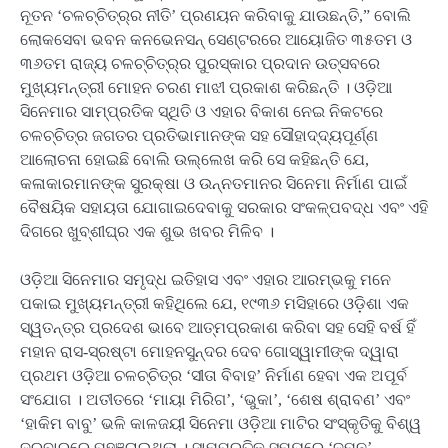
ନୂତନ ‘ଚଳଚ୍ଚିତ୍ର୍ର ନୀତି’ ପ୍ରଣୟନ କରିବାକୁ ଯାଉଛନ୍ତି,” ବୋଲି
ଲୋକସେବା ଭବନ କନଭେନସନ୍ ସେଣ୍ଟରରେ ଆୟୋଜିତ ୩୫ତମ ଓ
୩୬ତମ ରାଜ୍ୟ ଚଳଚ୍ଚିତ୍ର୍ର ପୁରସ୍କାର ପ୍ରଦାନ ଉତ୍ସବରେ
ମୁଖ୍ୟମନ୍ତ୍ରୀ ମୋହନ ଚରଣ ମାଝୀ ପ୍ରକାଶ କରିଛନ୍ତି । ଓଡ଼ିଆ
ସିନେମାର ସାମ୍ପ୍ରତିକ ସ୍ଥିତି ଓ ଏହାର ବିକାଶ ନେଇ ନିକଟରେ
ଚଳଚ୍ଚିତ୍ର ଜଗତର ପ୍ରତିଭାମାନଙ୍କ ସହ ସୌହାଦ୍ଦ୍ୟପୂର୍ଣ୍ଣ
ଆଲୋଚନା ହୋଇଛି ବୋଲି ଉଲ୍ଲେଖ କରି ସେ କହିଛନ୍ତି ଯେ,
କଳାକାରମାନଙ୍କ ସୁରକ୍ଷା ଓ ଉନ୍ନତମାନର ସିନେମା ନିର୍ମାଣ ପାଇଁ
ବୈଷୟିକ ସହାୟତା ଯୋଗାଇଦେବାକୁ ସରକାର ସଂକଳ୍ପବଦ୍ଧ ଏବଂ ଏହି
ଦିଗରେ ଖୁବ୍‌ଶୀଘ୍ର ଏକ ଶୁଭ ଖବର ମିଳିବ ।
ଓଡ଼ିଆ ସିନେମାର ସମୃଦ୍ଧ ଇତିହାସ ଏବଂ ଏହାର ଆରମ୍ଭକୁ ମନେ
ପକାଇ ମୁଖ୍ୟମନ୍ତ୍ରୀ କହିଥିଲେ ଯେ, ୧୯୩୬ ମସିହାରେ ଓଡ଼ିଶା ଏକ
ସ୍ୱତନ୍ତ୍ର ପ୍ରଦେଶ ଭାବେ ଆତ୍ମପ୍ରକାଶ କରିବା ସହ ସେହି ବର୍ଷ ହିଁ
ମହାନ ରାସ-ସ୍ରଷ୍ଟା ମୋହନସୁନ୍ଦର ଦେବ ଗୋସ୍ୱାମୀଙ୍କ ଦ୍ୱାରା
ପ୍ରଥମ ଓଡ଼ିଆ ଚଳଚ୍‌ଚିତ୍ର ‘ସୀତା ବିବାହ’ ନିର୍ମାଣ ହେବା ଏକ ଅପୂର୍ବ
ସଂଯୋଗ । ଅତୀତରେ ‘ମାୟା ମିରିଗ’, ‘ଭୁକା’, ‘ଶେଷ ଶ୍ରାବଣ’ ଏବଂ
‘ହାକିମ ବାବୁ’ ଭଳି କାଳଜୟୀ ସିନେମା ଓଡ଼ିଆ ମାଟିର ସଂସ୍କୃତିକୁ ବିଶ୍ୱ
ଦରବାରରେ ପହଞ୍ଚାଇଥିଲା । ସାମ୍ପ୍ରତିକ ସମୟରେ ‘ଦମନ’,