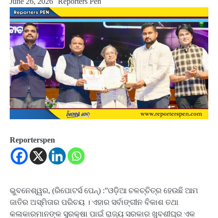
June 26, 2026
Reporters Pen
Reporterspen
ଭୁବନେଶ୍ୱର, (ରିପୋଟର୍ସ ପେନ୍‌) :”ଓଡ଼ିଆ ଚଳଚ୍ଚିତ୍ର ହେଉଛି ଆମ
ଜାତିର ଅସ୍ମିତାର ପରିଚୟ । ଏହାର ସର୍ବାଙ୍ଗୀନ ବିକାଶ ତଥା
କଳାକାରମାନଙ୍କ ସୁରକ୍ଷା ପାଇଁ ରାଜ୍ୟ ସରକାର ଖୁବଶୀଘ୍ର ଏକ