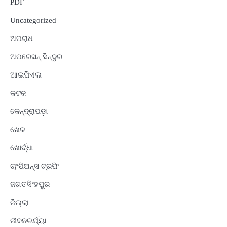
PDF
Uncategorized
ଅପରାଧ
ଅପରେସନ୍ ସିନ୍ଦୁର
ଆଇପିଏଲ
କଟକ
କେନ୍ଦ୍ରାପଡ଼ା
ଖେଳ
ଖୋର୍ଦ୍ଧା
ଚାଂପିଅନ୍ସ ଟ୍ରଫି
ଜଗତସିଂହପୁର
ଜିଲ୍ଲା
ଜୀବନଚର୍ଯ୍ୟା