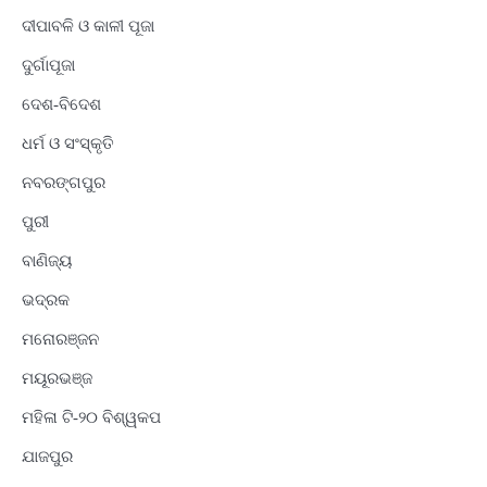
ଦୀପାବଳି ଓ କାଳୀ ପୂଜା
ଦୁର୍ଗାପୂଜା
ଦେଶ-ବିଦେଶ
ଧର୍ମ ଓ ସଂସ୍କୃତି
ନବରଙ୍ଗପୁର
ପୁରୀ
ବାଣିଜ୍ୟ
ଭଦ୍ରକ
ମନୋରଞ୍ଜନ
ମୟୂରଭଞ୍ଜ
ମହିଳା ଟି-୨୦ ବିଶ୍ୱକପ
ଯାଜପୁର