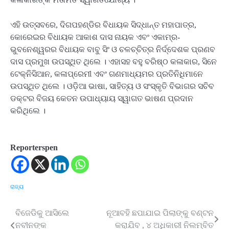
ଏହି ଉତ୍ସବରେ, ଦିଗପହଣ୍ଡିର ବିଧାୟକ ସିଦ୍ଧାନ୍ତ ମହାପାତ୍ର,
କୋରେଇର ବିଧାୟକ ଆକାଶ ଦାସ ନାୟକ ଏବଂ ଏକାମ୍ର-
ଭୁବନେଶ୍ୱରର ବିଧାୟକ ବାବୁ ସିଂ ଓ ଚଳଚ୍ଚିତ୍ର ନିର୍ଦ୍ଦେଶକ ପ୍ରଣବ
ଦାସ ପ୍ରମୁଖ ଉପସ୍ଥିତ ଥିଲେ । ଏହାସହ ବହୁ ବରିଷ୍ଠ କଳାକାର, ସିନେ
ଟେକ୍ନିସିଆନ, କଳାପ୍ରେମୀ ଏବଂ ଗଣମାଧ୍ୟମର ପ୍ରତିନିଧିମାନେ
ଉପସ୍ଥିତ ଥିଲେ । ଓଡ଼ିଆ ଭାଷା, ସାହିତ୍ୟ ଓ ସଂସ୍କୃତି ବିଭାଗର ସଚିବ
ଡକ୍ଟର ବିଜୟ କେତନ ଉପାଧ୍ୟାୟ ସ୍ୱାଗତ ଭାଷଣ ପ୍ରଦାନ
କରିଥିଲେ ।
Reporterspen
ରାଜ୍ୟ
ବିଜେଡିକୁ ଆସିଲେ
ନୂଆବହି ଛପାଯାଇ ପିଲାଙ୍କୁ ବଣ୍ଟନ
Post
ନବୀନଙ୍କ
କରାଯିବ , ୪ ଅଧିକାରୀ ନିଲମ୍ବିତ