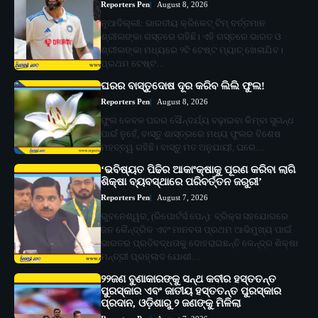
Reporters Pen
August 8, 2026
ନୂଆଦିଲ୍ଲୀ: ଭାରତୀୟ କ୍ରିକେଟ୍ ଟିମ୍ ବର୍ତ୍ତମାନ
ଶ୍ରୀଲଙ୍କା ଗସ୍ତରେ ରହିଛି। ଏହି ଗସ୍ତରେ ଭାରତ ଓ
ଶ୍ରୀଲଙ୍କା ମଧ୍ୟରେ ୨ଟି ଟେଷ୍ଟ ମ୍ୟାଚ୍ ଖେଳାଯିବ।
ପ୍ରଥମ ଟେଷ୍ଟ…
ଘରର ବାସ୍ତୁଦୋଷ ଦୂର କରିବ ଲିଲି ଫୁଲ!
Reporters Pen
August 8, 2026
ଫୁଲ କେବଳ ଘରର ସୌନ୍ଦର୍ଯ୍ୟ ବଢ଼ାଇବା କିମ୍ବା ସୁଗନ୍ଧ
ପାଇଁ ନୁହେଁ, ବାସ୍ତୁ ଶାସ୍ତ୍ରରେ ମଧ୍ୟ ଫୁଲର ବିଶେଷ
ମହତ୍ତ୍ୱ ରହିଛି। ବାସ୍ତୁ ମତ ଅନୁଯାୟୀ, ଘରେ…
‘ଭବିଷ୍ୟତ ପିଢିର ଆକାଂକ୍ଷାକୁ ପୂରଣ କରିବା ଲାଗି
ଶିକ୍ଷା ବ୍ୟବସ୍ଥାରେ ପରିବର୍ତ୍ତନ ଜରୁରୀ’
Reporters Pen
August 7, 2026
ଭୁବନେଶ୍ୱର, (ରିପୋର୍ଟର୍ସ ପେନ୍‌): ବ୍ରିକ୍ସ ସହଯୋଗରେ
ଜନ କୈନ୍ଦ୍ରିକ ଏବଂ ମାନବତା ପ୍ରଥମ ଆଭିମୁଖ୍ୟ ପାଇଁ
ଭାରତର ପ୍ରତିବଦ୍ଧତାକୁ ଦୋହରାଇଛନ୍ତି କେନ୍ଦ୍ର ଶିକ୍ଷା
ମନ୍ତ୍ରୀ ପ୍ରହ୍ଲାଦ ଯୋଶୀ…
୨୨ଜଣ ବୁଣାକାରଙ୍କୁ ସନ୍ଥ କବୀର ହସ୍ତତନ୍ତ
ପୁରସ୍କାର ଏବଂ ଜାତୀୟ ହସ୍ତତନ୍ତ ପୁରସ୍କାର
ପ୍ରଦାନ, ଓଡ଼ିଶାରୁ ୨ ଜଣଙ୍କୁ ମିଳିଲା