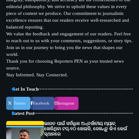
editorial philosophy. We strive to uphold these values in every
piece of content we produce. Our commitment to journalistic
excellence ensures that our readers receive well-researched and
balanced reporting.
We value the feedback and engagement of our readers. Feel free
to reach out to us with your comments, suggestions, or story tips.
Join us in our journey to bring you the news that shapes our
world.
Thank you for choosing Reporters PEN as your trusted news
source.
Stay Informed. Stay Connected.
Get In Touch
Twitter
Facebook
Instagram
Latest Post
ଭାରତ ପାଇଁ ସର୍ବାଧିକ ଅନ୍ତର୍ଜାତୀୟ ମ୍ୟାଚ୍
ଖେଳିଥିବା ଟପ୍-୧୦ ଖେଳାଳି, ଦେଖନ୍ତୁ କିଏ କେଉଁ
ସ୍ଥାନରେ