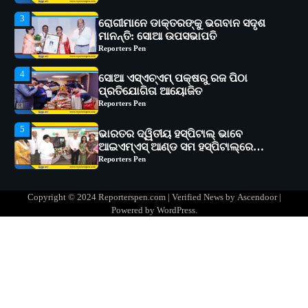
4
ସୋଆ ଏସ୍‌ଏଚ୍‌ଏମ୍ ପକ୍ଷରୁ ରଜ ପିଠା
ପ୍ରତିଯୋଗିତା ଆୟୋଜିତ
Reporters Pen
5
ଭାରତର ଦ୍ୱିତୀୟ ହସ୍ପିଟାଲ୍ ଭାବେ
ଆଇଏମ୍‌ଏସ୍ ଆଣ୍ଡ ସମ ହସ୍ପିଟାଲ୍‌ରେ
ଅତ୍ୟାଧୁନିକ ଡିଜିସ୍କାନର ସ୍ଥାପନ
Reporters Pen
1
ସୋଆ ପକ୍ଷରୁ ରାୱେ କାର୍ଯ୍ୟକ୍ରମ ଅଧୀନରେ
୧୧ଟି ଗ୍ରାମରେ ୧୬ଟି କୃଷକ ପ୍ରଶିକ୍ଷଣ
କାର୍ଯ୍ୟକ୍ରମ ଆୟୋଜିତ
Reporters Pen
2
ସୋଆର ୨୦ତମ ପ୍ରତିଷ୍ଠା ଦିବସରେ
Copyright © 2024 Reporterspen.com | Verified News by
Ascendoor
|
ବିଶ୍ୱବିଦ୍ୟାଳୟର ସଫଳତା, ଉତ୍କର୍ଷତା ଓ
Powered by
WordPress
.
ଅଗ୍ରଗତିର ସ୍ମୃତିଚାରଣ
Reporters Pen
3
ରୋଗୀମାନେ ଡାକ୍ତରଙ୍କୁ ଭଗବାନ ସଦୃଶ
ମାନନ୍ତି: ସୋଆ ଉପସଭାପତି
Reporters Pen
4
ସୋଆ ଏସ୍‌ଏଚ୍‌ଏମ୍ ପକ୍ଷରୁ ରଜ ପିଠା