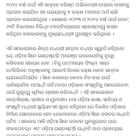
୨୦୨୪ ବର୍ଷ ପାଇଁ ଏହି ସମ୍ମାନ ବରିଷ୍ଠ ଅଭିନେତ୍ରୀ ନମ୍ରତା ଦାସଙ୍କୁ
ପ୍ରଦାନ କରାଯିବା ସହ ଉଭୟଙ୍କୁ ୫ ଲକ୍ଷ ଟଙ୍କାର ଅର୍ଥ ରାଶି
ପ୍ରଦାନ କରାଯାଇଥିଲା । ଶେଷରେ ୨୦୨୩ ଓ ୨୦୨୪ ବର୍ଷ ପାଇଁ ମୋଟ୍
୬୨ଟି ବିଭାଗରେ ବିଭିନ୍ନ ଚଳଚ୍ଚିତ୍ର୍ରରେ ଶ୍ରେଷ୍ଠତ୍ୱ ହାସଲ
କରିଥିବା କଳାକାରଙ୍କୁ ମୁଖ୍ୟମନ୍ତ୍ରୀ ପୁରସ୍କୃତ କରିଥିଲେ ।
ଏହି ସମାରୋହରେ ଶିଳ୍ପ ମନ୍ତ୍ରୀ ସମ୍ପଦ ଚନ୍ଦ୍ର ସ୍ୱାଇଁ କହିଥିଲେ
ଯେ, ଓଡ଼ିଆ ସିନେ ଇଣ୍ଡଷ୍ଟ୍ରି ଅରେଞ୍ଜ ଇକୋନୋମିକୁ ବୃଦ୍ଧି
କରିବାରେ ସହାୟକ ହେବ । ବିଜୁ ପଟ୍ଟନାୟକ ଫିଲ୍ମ ଏଣ୍ଡ
ଟେଲିଭିଜନ ଅନୁଷ୍ଠାନକୁ ଆଗାମୀ ଦିନରେ ଦକ୍ଷ ମାନବ ସମ୍ବଳ
ଯୋଗାଇଦିଆଯିବ । ସିନେ କଳାକାର କେବଳ ନିଜ କଳା ପାଇଁ
ପାରିଶ୍ରମିକ ପାଆନ୍ତି ନାହିଁ ମାତ୍ର ଓଡ଼ିଶାର ସଂସ୍କୃତିକୁ ଆଗେଇନେବା
ପାଇଁ ଗୁରୁତ୍ୱ ଭୂମିକା ଗ୍ରହଣ କରିଥାନ୍ତି । ଏହି ସମାରୋହରେ
ଉଚ୍‌ଚଶିକ୍ଷା, କ୍ରୀଡା ଓ ଯୁବସେବା ତଥା ଓଡ଼ିଆ ଭାଷା, ସାହିତ୍ୟ ଓ
ସଂସ୍କୃତି ମନ୍ତ୍ରୀ ସୂର୍ଯ୍ୟବଂଶୀ ସୂରଜ କହିଥିଲେ ଯେ ବିକଶିତ ଓଡ଼ିଶାର
ନିର୍ମାଣ ସେତେବେଳେ ହେବ ଯେତେବେଳେ ଓଡ଼ିଆ ସିନେ ଜଗତର ଉନ୍ନତି
ଘଟିବ । ସରକାର ଆଜି ଓଡ଼ିଆ ସିନେ ଜଗତର ପୁନରୁଦ୍ଧାର ପାଇ
ସଂକଳ୍ପବଦ୍ଧ ଏବଂ ଓଡ଼ିଆ ଇଣ୍ଡଷ୍ଟ୍ରି ଉନ୍ନତି ପାଇ ପ୍ରତ୍ୟେକ
କଳାକାରଙ୍କ ମତାମତ ସ୍ୱାଗତଯୋଗ୍ୟ ।