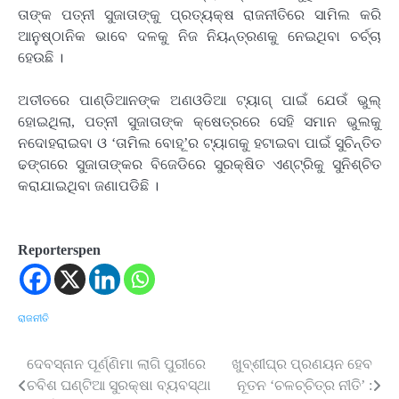
ତାଙ୍କ ପତ୍ନୀ ସୁଜାତାଙ୍କୁ ପ୍ରତ୍ୟକ୍ଷ ରାଜନୀତିରେ ସାମିଲ କରି
ଆନୁଷ୍ଠାନିକ ଭାବେ ଦଳକୁ ନିଜ ନିୟନ୍ତ୍ରଣକୁ ନେଇଥିବା ଚର୍ଚ୍ଚା
ହେଉଛି ।
ଅତୀତରେ ପାଣ୍ଡିଆନଙ୍କ ଅଣଓଡିଆ ଟ୍ୟାଗ୍ ପାଇଁ ଯେଉଁ ଭୁଲ୍
ହୋଇଥିଲା, ପତ୍ନୀ ସୁଜାତାଙ୍କ କ୍ଷେତ୍ରରେ ସେହି ସମାନ ଭୁଲକୁ
ନଦୋହରାଇବା ଓ ‘ତାମିଲ ବୋହୂ’ର ଟ୍ୟାଗକୁ ହଟାଇବା ପାଇଁ ସୁଚିନ୍ତିତ
ଢଙ୍ଗରେ ସୁଜାତାଙ୍କର ବିଜେଡିରେ ସୁରକ୍ଷିତ ଏଣ୍ଟ୍ରିକୁ ସୁନିଶ୍ଚିତ
କରାଯାଇଥିବା ଜଣାପଡିଛି ।
Reporterspen
ରାଜନୀତି
ଦେବସ୍ନାନ ପୂର୍ଣ୍ଣିମା ଲାଗି ପୁରୀରେ
ଖୁବ୍‌ଶୀଘ୍ର ପ୍ରଣୟନ ହେବ
Post
ଚବିଶ ଘଣ୍ଟିଆ ସୁରକ୍ଷା ବ୍ୟବସ୍ଥା
ନୂତନ ‘ଚଳଚ୍ଚିତ୍ର ନୀତି’ :