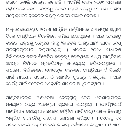
ରାଉତ’ ବୋଲି ପ୍ରଚାର କରାଇଛି । ଏପରିକି ନବୀନ ୨୦୨୯ ସାଧାରଣ
ନିର୍ବାଚନରେ ଦଳର ନେତୃତ୍ୱ ନେବେ ବୋଲି ଏବେଠୁ ଘୋଷଣା କରିବା
ପରୋକ୍ଷରେ ବିଜେଡିର ଭୟକୁ ପଦାରେ ପକାଇ ଦେଇଛି ।
ଉଲ୍ଲେଖଯୋଗ୍ୟ, ୨୦୨୩ କାର୍ତ୍ତିକ ପୂର୍ଣ୍ଣିମାରେ ସୁଜାତାଙ୍କ ସ୍ୱାମୀ
ଭିକେ ପାଣ୍ଡିଆନ ବିଜେଡିରେ ସାମିଲ ହୋଇଥିଲେ । ଆଉ ତା’ପରଠୁ
ବିଜେଡି ପକ୍ଷରୁ ତାଙ୍କର ନାଁକୁ ‘କାର୍ତ୍ତିକ ପାଣ୍ଡିଆନ’ ଭାବେ ବେଶ୍
ପ୍ରଚାରପ୍ରସାର କରାଯାଇଥିଲା । ଏପରିକି ୨୦୨୪ ସାଧାରଣ
ନିର୍ବାଚନରେ ନବୀନ ବିଜେଡିର ନେତୃତ୍ୱ ନେଉଥିଲେ ମଧ୍ୟ ପାଣ୍ଡିଆନ
ସମଗ୍ର ନିର୍ବାଚନ ପ୍ରକ୍ରିୟାକୁ ହାଇଜ୍ୟାକ୍ କରିନେଇଥିଲେ ।
ସାଧାରଣ ନିର୍ବାଚନରେ ନବୀନଙ୍କ ବଦଳରେ ପାଣ୍ଡିଆନ ହିଁ ବିଜେଡି
ପାଇଁ ମାରାଥନ୍ ପ୍ରଚାର ଓ ରଣନୀତି ଚୂଡାନ୍ତ କରିଥିଲେ । ଆଉ
ଯେଉଁଥିପାଇଁ ବିଜେଡିର ୨୪ ବର୍ଷର ଶାସନର ଅନ୍ତ ଘଟିଥିଲା ।
ପାଣ୍ଡିଆନଙ୍କ ଅଣଓଡିଆ ଚେହେରାକୁ ନେଇ ଓଡିଶାବାସୀଙ୍କ
ମଧ୍ୟରେ ତୀବ୍ର ଆକ୍ରୋଶ ପ୍ରକାଶ ପାଇଥିଲା । ଯେଉଁଥିପାଇଁ
ପାଣ୍ଡିଆନ ଦଳୀୟ ଆକ୍ରୋଶରୁ ବର୍ତ୍ତିବା ପାଇଁ ବାଧ୍ୟ ହୋଇ ନିଜଆଡୁ
‘ସକ୍ରିୟ ରାଜନୀତିରୁ ସନ୍ୟାସ’ ଘୋଷଣା କରିଥିଲେ । ସେବେଠୁ ସେ
ପରଦା ପଛରେ ରହି ବିଜେଡିର ଭାଗ୍ୟ ନିର୍ଦ୍ଧାରଣ କରୁଥିଲେ ଓ ଏବେ