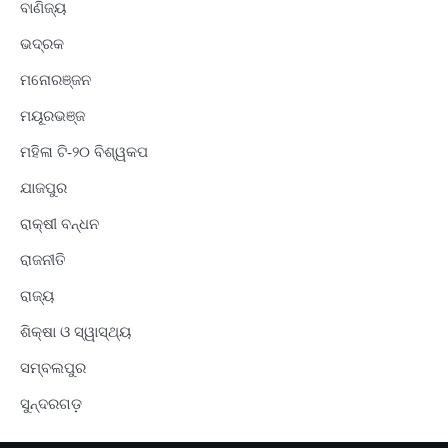
ବାଣିଜ୍ୟ
ଭଦ୍ରକ
ମନୋରଞ୍ଜନ
ମୟୂରଭଞ୍ଜ
ମହିଳା ଟି-୨୦ ବିଶ୍ୱକପ
ଯାଜପୁର
ରାକ୍ଷୀ ବନ୍ଧନ
ରାଜନୀତି
ରାଜ୍ୟ
ଶିକ୍ଷା ଓ ସ୍ୱାସ୍ଥ୍ୟ
ସମ୍ବଲପୁର
ସୁନ୍ଦରଗଡ଼