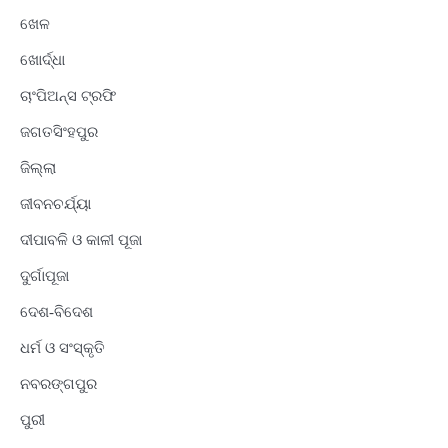
ଖେଳ
ଖୋର୍ଦ୍ଧା
ଚାଂପିଅନ୍ସ ଟ୍ରଫି
ଜଗତସିଂହପୁର
ଜିଲ୍ଲା
ଜୀବନଚର୍ଯ୍ୟା
ଦୀପାବଳି ଓ କାଳୀ ପୂଜା
ଦୁର୍ଗାପୂଜା
ଦେଶ-ବିଦେଶ
ଧର୍ମ ଓ ସଂସ୍କୃତି
ନବରଙ୍ଗପୁର
ପୁରୀ