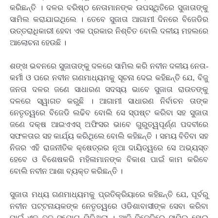
କରିଛନ୍ତି । ଦଳର ବରିଷ୍ଠ ନେତାମାନଙ୍କ ଉପସ୍ଥିତିରେ ସୁଜାତାଙ୍କୁ
ସାମିଲ କରାଯାଇଥିଲେ । ତେବେ ସୁଜାତା ଆଗାମୀ ଦିନରେ ବିଜେଡିର
ଉତ୍ତରାଧିକାରୀ ହେବା ଏକ ପ୍ରକାର ନିଶ୍ଚିତ ବୋଲି ଦଳୀୟ ମହଲରେ
ଆଲୋଚନା ହେଉଛି ।
ଶଙ୍ଖ ଭବନରେ ସୁଜାତାଙ୍କୁ ଦଳରେ ସାମିଲ କରି ନବୀନ ଦଳୀୟ ନେତା-
କର୍ମୀ ଓ ପରେ ନବୀନ ଗଣମାଧ୍ୟମକୁ ସୂଚନା ଦେଇ କହିଛନ୍ତି ଯେ, ବିଜୁ
ଜନତା ଦଳର ଜଣେ ସାଧାରଣ ସଦସ୍ୟ ଭାବେ ସୁଜାତା ରାଉତଙ୍କୁ
ଦଳରେ ସ୍ୱାଗତ କରୁଛି । ଆଗାମୀ ସାଧାରଣ ନିର୍ବାଚନ ତାଙ୍କ
ନେତୃତ୍ୱରେ ବିଜେଡି ଲଢିବ ବୋଲି ସେ ସ୍ପଷ୍ଟ କରିବା ସହ ସୁଜାତା
ଜଣେ ଦକ୍ଷ ଆଇଏଏସ୍ ଅଫିସର ଭାବେ ଗୁରୁତ୍ୱପୂର୍ଣ୍ଣ ପଦବୀରେ
ସଫଳତାର ସହ କାର୍ଯ୍ୟ କରିଥିଲେ ବୋଲି କହିଛନ୍ତି । ସମୟ ବିତିବା ସହ
ନିଜର ଏହି ରାଜନୀତିକ କ୍ଷେତ୍ରର ନୂଆ ଦାୟିତ୍ୱରେ ସେ ଅଭ୍ୟସ୍ତ
ହେବେ ଓ ବିଶେଷକରି ମହିଳାମାନଙ୍କ ବିକାଶ ପାଇଁ କାମ କରିବେ
ବୋଲି ନବୀନ ଆଶା ବ୍ୟକ୍ତ କରିଛନ୍ତି ।
ସୁଜାତା ମଧ୍ୟ ଗଣମାଧ୍ୟମକୁ ପ୍ରତିକ୍ରିୟାରେ କହିଛନ୍ତି ଯେ, ପୂର୍ବରୁ
ନବୀନ ପଟ୍ଟନାୟକଙ୍କ ନେତୃତ୍ୱରେ ଓଡିଶାବାସୀଙ୍କ ସେବା କରିବା
ପାଇଁ ଏକ ବଡ ସୁଯୋଗ ମିଳିଥିଲା । ଆଜି ବିଜେଡିରେ ସାମିଲ ହୋଇ