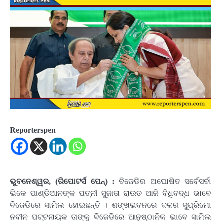
Reporterspen
ଭୁବନେଶ୍ୱର, (ରିପୋଟର୍ସ ପେନ୍‌) :
ବିଜେଡିର ଅଘୋଷିତ ସର୍ବେସର୍ବା
ଭିକେ ପାଣ୍ଡିଆନଙ୍କ ପତ୍ନୀ ସୁଜାତା ରାଉତ ଆଜି ବିଧିବଦ୍ଧ ଭାବେ
ବିଜେଡିରେ ସାମିଲ ହୋଇଛନ୍ତି । ଶଙ୍ଖଭବନରେ ଦଳର ସୁପ୍ରିମୋ
ନବୀନ ପଟ୍ଟନାୟକ ତାଙ୍କୁ ବିଜେଡିରେ ଆନୁଷ୍ଠାନିକ ଭାବେ ସାମିଲ