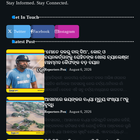
Stay Informed. Stay Connected.
Get In Touch
Twitter
Facebook
Instagram
Latest Post
‘ମୋତେ ଦଳରୁ ବାଦ୍ ଦିଅ’, କୋଚ୍ ଓ
ଚୟନକର୍ତ୍ତାଙ୍କୁ ରୋହିତଙ୍କ ଖୋଲା ଚ୍ୟାଲେଞ୍ଜ!
ମହମ୍ମଦ କୈଫଙ୍କ ବଡ଼ ବୟାନ
Reporters Pen
August 6, 2026
ନୂଆଦିଲ୍ଲୀ: ଭାରତୀୟ କ୍ରିକେଟ ଦଳର ଅଭିଜ୍ଞ ଓପନର
ରୋହିତ ଶର୍ମାଙ୍କ ଅବସରକୁ ନେଇ ଚର୍ଚ୍ଚା ଥମିବାର ନାଁ
ନେଉନାହିଁ। ତେବେ ଏହି ସବୁ ଚର୍ଚ୍ଚା ମଧ୍ୟରେ ଭାରତର…
ଆସାମରେ ଭୟଙ୍କର ବନ୍ୟା ମୃତ୍ୟୁ ସଂଖ୍ୟା ୮୯କୁ
ବୃଦ୍ଧି
Reporters Pen
August 6, 2026
ଶିବସାଗର, : ଆସାମରେ ବନ୍ୟା ପରିସ୍ଥିତି ଗମ୍ଭୀର ରହିଛି,
ମଙ୍ଗଳବାର ରାତିସାରା ବର୍ଷା ଯୋଗୁଁ ତଳିଆ ଅଞ୍ଚଳରେ ପୁଣି
ନୂଆ ବନ୍ୟା ଆଶଙ୍କା ସୃଷ୍ଟି ହୋଇଛି, ଏବେପର୍ଯ୍ୟନ୍ତ…