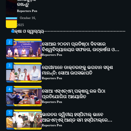
୧୧ଟି ଗ୍ରାମରେ ୧୬ଟି କୃଷକ ପ୍ରଶିକ୍ଷଣ
ରଖନ୍ତୁ
କାର୍ଯ୍ୟକ୍ରମ ଆୟୋଜିତ
Reporters Pen
Reporters Pen
October 16,
2
ସୋଆର ୨୦ତମ ପ୍ରତିଷ୍ଠା ଦିବସରେ
2025
ବିଶ୍ୱବିଦ୍ୟାଳୟର ସଫଳତା, ଉତ୍କର୍ଷତା ଓ
ଶିକ୍ଷା ଓ ସ୍ୱାସ୍ଥ୍ୟ
ଅଗ୍ରଗତିର ସ୍ମୃତିଚାରଣ
Reporters Pen
3
ରୋଗୀମାନେ ଡାକ୍ତରଙ୍କୁ ଭଗବାନ ସଦୃଶ
ମାନନ୍ତି: ସୋଆ ଉପସଭାପତି
Reporters Pen
4
ସୋଆ ଏସ୍‌ଏଚ୍‌ଏମ୍ ପକ୍ଷରୁ ରଜ ପିଠା
ପ୍ରତିଯୋଗିତା ଆୟୋଜିତ
Reporters Pen
5
ଭାରତର ଦ୍ୱିତୀୟ ହସ୍ପିଟାଲ୍ ଭାବେ
ଆଇଏମ୍‌ଏସ୍ ଆଣ୍ଡ ସମ ହସ୍ପିଟାଲ୍‌ରେ
ଅତ୍ୟାଧୁନିକ ଡିଜିସ୍କାନର ସ୍ଥାପନ
Reporters Pen
1
ସୋଆ ପକ୍ଷରୁ ରାୱେ କାର୍ଯ୍ୟକ୍ରମ ଅଧୀନରେ
୧୧ଟି ଗ୍ରାମରେ ୧୬ଟି କୃଷକ ପ୍ରଶିକ୍ଷଣ
କାର୍ଯ୍ୟକ୍ରମ ଆୟୋଜିତ
Reporters Pen