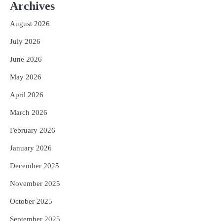
ଫେରିଗଲେ ରାଷ୍ଟ୍ରପତି
Archives
Reporters Pen
August 2026
3
ମୁଖ୍ୟମନ୍ତ୍ରୀ କ୍ୟାନସର କେୟାର ଅଭିଯାନର
July 2026
ଆଉ ୯୧ ସ୍ୱତନ୍ତ୍ର ପ୍ୟାକେଜ ସାମିଲ
Reporters Pen
June 2026
4
ନୂଆଦିଲ୍ଲୀରେ ଦୁଇ ଦିନିଆ ନିବେଶ ଆକର୍ଷଣ
May 2026
ଅଭିଯାନ : ‘ଓଡ଼ିଶା ଫୁଡ୍ ପ୍ରୋ-୨୦୨୬’ରେ
ଖାଦ୍ୟ ପ୍ରକ୍ରିୟାକରଣ କ୍ଷେତ୍ରକୁ ମିଳିବ
Reporters Pen
April 2026
ଗୁରୁତ୍ୱ
5
ବନ୍ୟା ପ୍ରଭାବିତଙ୍କ ଲାଗି ୧୧୦ କୋଟି
March 2026
ଟଙ୍କାର ପ୍ୟାକେଜ
February 2026
Reporters Pen
January 2026
December 2025
November 2025
October 2025
September 2025