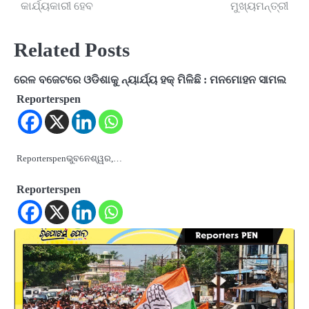
navigation
କାର୍ଯ୍ୟକାରୀ ହେବ
ମୁଖ୍ୟମନ୍ତ୍ରୀ
Related Posts
ରେଳ ବଜେଟରେ ଓଡିଶାକୁ ନ୍ୟାର୍ଯ୍ୟ ହକ୍ ମିଳିଛି : ମନମୋହନ ସାମଲ
Reporterspen
Reporterspenଭୁବନେଶ୍ୱର,…
Reporterspen