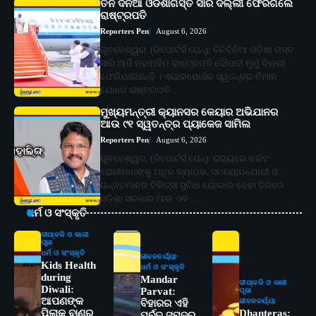
ତିନି ଦିନିଆ ଓଡିଶାଗସ୍ତ ସାରି ଦିଲ୍ଲୀ ଫେରିଗଲେ
ରାଷ୍ଟ୍ରପତି
Reporters Pen
August 6, 2026
ଭୁବନେଶ୍ୱର, (ରିପୋର୍ଟର୍ସ ପେନ୍‌): ତିନିଦିନିଆ ଓଡ଼ିଶା ଗସ୍ତ
ସାରି ଆଜି ମହାମହିମ ରାଷ୍ଟ୍ରପତି ଦୌପଦୀ ମୁର୍ମୁ ଦିଲ୍ଲୀ
ଫେରିଯାଇଛନ୍ତି । ଏୟାରପୋର୍ସର ସ୍ୱତନ୍ତ୍ର ବିମାନ
ଯୋଗେ ରାଷ୍ଟ୍ରପତି…
ମୁଖ୍ୟମନ୍ତ୍ରୀ କ୍ୟାନସର କେୟାର ଅଭିଯାନର
ଆଉ ୯୧ ସ୍ୱତନ୍ତ୍ର ପ୍ୟାକେଜ ସାମିଲ
Reporters Pen
August 6, 2026
ଭୁବନେଶ୍ୱର, (ରିପୋର୍ଟର୍ସ ପେନ୍‌): ରାଜ୍ୟରେ କର୍କଟ
ରୋଗୀମାନଙ୍କୁ ଅଧିକ ବ୍ୟାପକ, ସମୟୋପଯୋଗୀ ଓ
ଉନ୍ନତମାନର ଚିକିତ୍ସା ସୁବିଧା ଯୋଗାଇ ଦେବା ଦିଗରେ
ଓଡ଼ିଶା ସରକାର ଆଉ ଏକ…
ଧର୍ମ ଓ ସଂସ୍କୃତି
ଦୀପାବଳି ଓ କାଳୀ
ପୂଜା
ଧର୍ମ ଓ ସଂସ୍କୃତି
ଜୀବନଚର୍ଯ୍ୟା
Kids Health
ଧର୍ମ ଓ ସଂସ୍କୃତି
during
Mandar
ଦୀପାବଳି ଓ କାଳୀ
Diwali:
Parvat:
ପୂଜା
ଆପଣଙ୍କ
ଜୀବନଚର୍ଯ୍ୟା
ବିହାରର ଏହି
ପିଲାକୁ ବାଣର
Dhanteras:
ପର୍ବତ ସମୁଦ୍ର