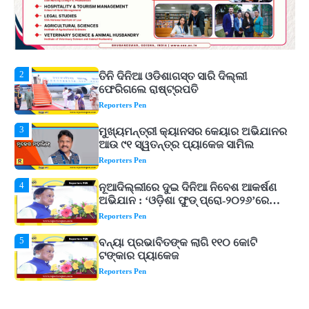
2
ତିନି ଦିନିଆ ଓଡିଶାଗସ୍ତ ସାରି ଦିଲ୍ଲୀ
ଫେରିଗଲେ ରାଷ୍ଟ୍ରପତି
Reporters Pen
3
ମୁଖ୍ୟମନ୍ତ୍ରୀ କ୍ୟାନସର କେୟାର ଅଭିଯାନର
ଆଉ ୯୧ ସ୍ୱତନ୍ତ୍ର ପ୍ୟାକେଜ ସାମିଲ
Reporters Pen
4
ନୂଆଦିଲ୍ଲୀରେ ଦୁଇ ଦିନିଆ ନିବେଶ ଆକର୍ଷଣ
ଅଭିଯାନ : ‘ଓଡ଼ିଶା ଫୁଡ୍ ପ୍ରୋ-୨୦୨୬’ରେ
ଖାଦ୍ୟ ପ୍ରକ୍ରିୟାକରଣ କ୍ଷେତ୍ରକୁ ମିଳିବ
Reporters Pen
ଗୁରୁତ୍ୱ
5
ବନ୍ୟା ପ୍ରଭାବିତଙ୍କ ଲାଗି ୧୧୦ କୋଟି
ଟଙ୍କାର ପ୍ୟାକେଜ
Reporters Pen
1
ଆସାମରେ ଭୟଙ୍କର ବନ୍ୟା ମୃତ୍ୟୁ ସଂଖ୍ୟା
୮୯କୁ ବୃଦ୍ଧି
Reporters Pen
2
ତିନି ଦିନିଆ ଓଡିଶାଗସ୍ତ ସାରି ଦିଲ୍ଲୀ