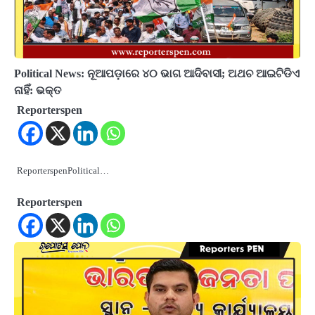
Political News: ନୂଆପଡ଼ାରେ ୪୦ ଭାଗ ଆଦିବାସୀ; ଅଥଚ ଆଇଟିଡିଏ
ନାହିଁ: ଭକ୍ତ
Reporterspen
ReporterspenPolitical…
Reporterspen