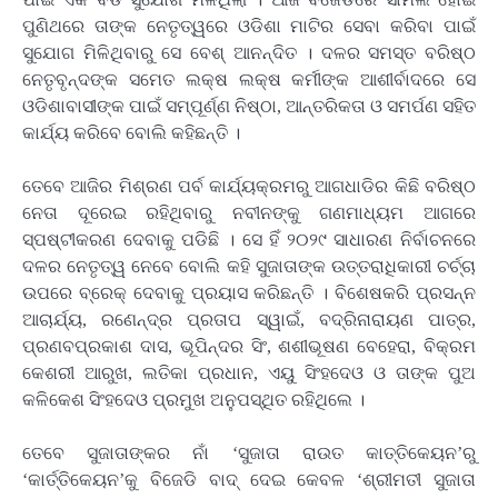
ପୁଣିଥରେ ତାଙ୍କ ନେତୃତ୍ୱରେ ଓଡିଶା ମାଟିର ସେବା କରିବା ପାଇଁ
ସୁଯୋଗ ମିଳିଥିବାରୁ ସେ ବେଶ୍ ଆନନ୍ଦିତ । ଦଳର ସମସ୍ତ ବରିଷ୍ଠ
ନେତୃବୃନ୍ଦଙ୍କ ସମେତ ଲକ୍ଷ ଲକ୍ଷ କର୍ମୀଙ୍କ ଆଶୀର୍ବାଦରେ ସେ
ଓଡିଶାବାସୀଙ୍କ ପାଇଁ ସମ୍ପୂର୍ଣ୍ଣ ନିଷ୍ଠା, ଆନ୍ତରିକତା ଓ ସମର୍ପଣ ସହିତ
କାର୍ଯ୍ୟ କରିବେ ବୋଲି କହିଛନ୍ତି ।
ତେବେ ଆଜିର ମିଶ୍ରଣ ପର୍ବ କାର୍ଯ୍ୟକ୍ରମରୁ ଆଗଧାଡିର କିଛି ବରିଷ୍ଠ
ନେତା ଦୂରେଇ ରହିଥିବାରୁ ନବୀନଙ୍କୁ ଗଣମାଧ୍ୟମ ଆଗରେ
ସ୍ପଷ୍ଟୀକରଣ ଦେବାକୁ ପଡିଛି । ସେ ହିଁ ୨୦୨୯ ସାଧାରଣ ନିର୍ବାଚନରେ
ଦଳର ନେତୃତ୍ୱ ନେବେ ବୋଲି କହି ସୁଜାତାଙ୍କ ଉତ୍ତରାଧିକାରୀ ଚର୍ଚ୍ଚା
ଉପରେ ବ୍ରେକ୍ ଦେବାକୁ ପ୍ରୟାସ କରିଛନ୍ତି । ବିଶେଷକରି ପ୍ରସନ୍ନ
ଆଚାର୍ଯ୍ୟ, ରଣେନ୍ଦ୍ର ପ୍ରତାପ ସ୍ୱାଇଁ, ବଦ୍ରିନାରାୟଣ ପାତ୍ର,
ପ୍ରଣବପ୍ରକାଶ ଦାସ, ଭୂପିନ୍ଦର ସିଂ, ଶଶୀଭୂଷଣ ବେହେରା, ବିକ୍ରମ
କେଶରୀ ଆରୁଖ, ଲତିକା ପ୍ରଧାନ, ଏୟୁ ସିଂହଦେଓ ଓ ତାଙ୍କ ପୁଅ
କଳିକେଶ ସିଂହଦେଓ ପ୍ରମୁଖ ଅନୁପସ୍ଥିତ ରହିଥିଲେ ।
ତେବେ ସୁଜାତାଙ୍କର ନାଁ ‘ସୁଜାତା ରାଉତ କାତ୍ତିକେୟନ’ରୁ
‘କାର୍ତ୍ତିକେୟନ’କୁ ବିଜେଡି ବାଦ୍ ଦେଇ କେବଳ ‘ଶ୍ରୀମତୀ ସୁଜାତା