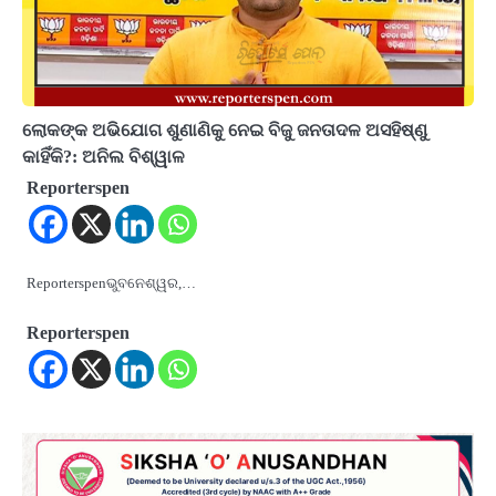
ଲୋକଙ୍କ ଅଭିଯୋଗ ଶୁଣାଣିକୁ ନେଇ ବିଜୁ ଜନତାଦଳ ଅସହିଷ୍ଣୁ
କାହିଁକି?: ଅନିଲ ବିଶ୍ୱାଳ
Reporterspen
Reporterspenଭୁବନେଶ୍ୱର,…
Reporterspen