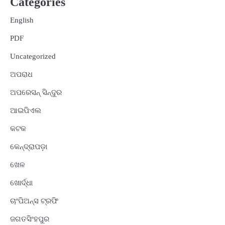
Categories
English
PDF
Uncategorized
ଅପରାଧ
ଅପରେସନ୍ ସିନ୍ଦୁର
ଆଇପିଏଲ
କଟକ
କେନ୍ଦ୍ରାପଡ଼ା
ଖେଳ
ଖୋର୍ଦ୍ଧା
ଚାଂପିଅନ୍ସ ଟ୍ରଫି
ଜଗତସିଂହପୁର