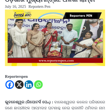
July 16, 2025
Reporters Pen
Reporterspen
ଭୁବନେଶ୍ୱର (ରିପୋଟର୍ସ ପେନ୍‌) :
ବାଲେଶ୍ୱରର କଲେଜ ପରିସରରେ
ଜଣେ ଛାତ୍ରୀଙ୍କ ଆତ୍ମଦାହ ଘଟଣାକୁ ନେଇ ରାଜନୀତି ଥମିବାର ନାମ