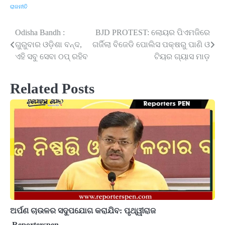
ରାଜନୀତି
Odisha Bandh :
BJD PROTEST: ଲୋୟର ପିଏମଜିରେ
Post
ଗୁରୁବାର ଓଡ଼ିଶା ବନ୍ଦ,
ଗର୍ଜିଲା ବିଜେଡି ପୋଲିସ ପକ୍ଷରୁ ପାଣି ଓ
navigation
ଏହି ସବୁ ସେବା ଠପ୍ ରହିବ
ଟିୟର ଗ୍ୟାସ ମାଡ଼
Related Posts
ଅର୍ପଣ ଚାଉଳର ସଦୁପଯୋଗ କରାଯିବ: ପୃଥ୍ୱୀରାଜ
Reporterspen