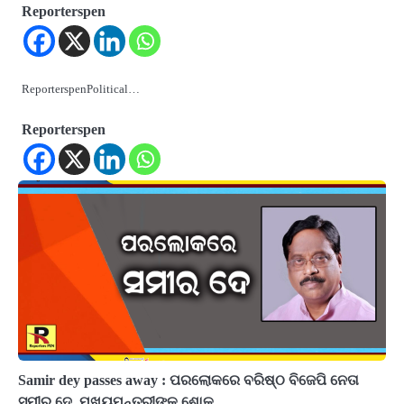
Reporterspen
ReporterspenPolitical…
Reporterspen
Samir dey passes away : ପରଲୋକରେ ବରିଷ୍ଠ ବିଜେପି ନେତା
ସମୀର ଦେ, ମୁଖ୍ୟମନ୍ତ୍ରୀଙ୍କ ଶୋକ