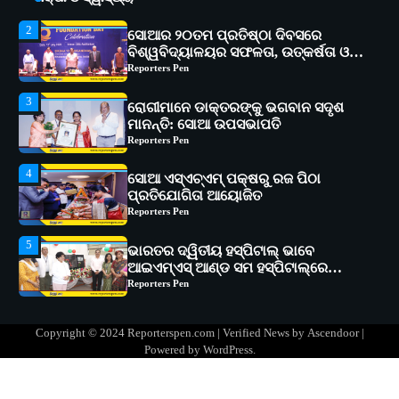
3
ରୋଗୀମାନେ ଡାକ୍ତରଙ୍କୁ ଭଗବାନ ସଦୃଶ
ମାନନ୍ତି: ସୋଆ ଉପସଭାପତି
Reporters Pen
4
ସୋଆ ଏସ୍‌ଏଚ୍‌ଏମ୍ ପକ୍ଷରୁ ରଜ ପିଠା
ପ୍ରତିଯୋଗିତା ଆୟୋଜିତ
Reporters Pen
5
ଭାରତର ଦ୍ୱିତୀୟ ହସ୍ପିଟାଲ୍ ଭାବେ
ଆଇଏମ୍‌ଏସ୍ ଆଣ୍ଡ ସମ ହସ୍ପିଟାଲ୍‌ରେ
ଅତ୍ୟାଧୁନିକ ଡିଜିସ୍କାନର ସ୍ଥାପନ
Reporters Pen
1
ସୋଆ ପକ୍ଷରୁ ରାୱେ କାର୍ଯ୍ୟକ୍ରମ ଅଧୀନରେ
୧୧ଟି ଗ୍ରାମରେ ୧୬ଟି କୃଷକ ପ୍ରଶିକ୍ଷଣ
କାର୍ଯ୍ୟକ୍ରମ ଆୟୋଜିତ
Reporters Pen
2
ସୋଆର ୨୦ତମ ପ୍ରତିଷ୍ଠା ଦିବସରେ
Copyright © 2024 Reporterspen.com | Verified News by
Ascendoor
|
ବିଶ୍ୱବିଦ୍ୟାଳୟର ସଫଳତା, ଉତ୍କର୍ଷତା ଓ
Powered by
WordPress
.
ଅଗ୍ରଗତିର ସ୍ମୃତିଚାରଣ
Reporters Pen
3
ରୋଗୀମାନେ ଡାକ୍ତରଙ୍କୁ ଭଗବାନ ସଦୃଶ