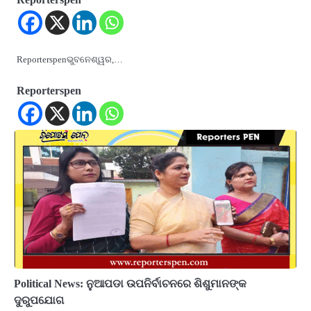
Reporterspenଭୁବନେଶ୍ୱର,…
Reporterspen
Political News: ନୁଆପଡା ଉପନିର୍ବାଚନରେ ଶିଶୁମାନଙ୍କ
ଦୁରୁପଯୋଗ