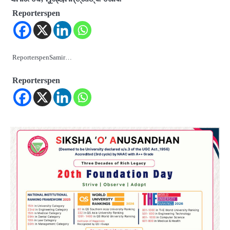
Reporterspen
ReporterspenSamir…
Reporterspen
2
୨୦୨୭ ବିଶ୍ୱକପ ପାଇଁ ରବି ଶାସ୍ତ୍ରୀଙ୍କ ଟିମ୍,
ଆକାଶ ଚୋପ୍ରା ଦେଲେ ୧୦ରୁ ୮ ମାର୍କ
Reporters Pen