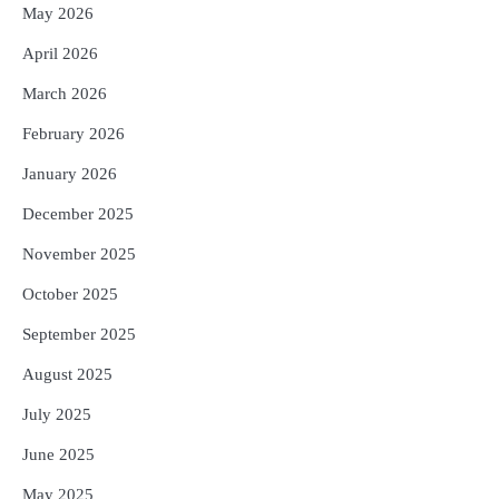
ସୁଦୃଢ଼ ହେବ ବିପର୍ଯ୍ୟୟ ପରିଚାଳନା ଭିତ୍ତିଭୂମି,
May 2026
ନିର୍ଭୁଲ୍ ହେବ ପାଣିପାଗ ପୂର୍ବାନୁମାନ
Reporters Pen
April 2026
5
ଗୋପବନ୍ଧୁ ସ୍ୱାସ୍ଥ୍ୟ ବୀମା ଯୋଜନା
March 2026
ପରିବର୍ତ୍ତିତ ହେଲେ ଆନ୍ଦୋଳନ ତେଜିବ :
ଉତ୍କଳ ସାମ୍ବାଦିକ ସଂଘ
February 2026
Reporters Pen
January 2026
December 2025
November 2025
October 2025
September 2025
August 2025
July 2025
June 2025
May 2025