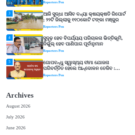
Reporters Pen
4
ସୁଦୃଢ଼ ହେବ ବିପର୍ଯ୍ୟୟ ପରିଚାଳନା ଭିତ୍ତିଭୂମି,
ନିର୍ଭୁଲ୍ ହେବ ପାଣିପାଗ ପୂର୍ବାନୁମାନ
Reporters Pen
5
ଗୋପବନ୍ଧୁ ସ୍ୱାସ୍ଥ୍ୟ ବୀମା ଯୋଜନା
ପରିବର୍ତ୍ତିତ ହେଲେ ଆନ୍ଦୋଳନ ତେଜିବ :
ଉତ୍କଳ ସାମ୍ବାଦିକ ସଂଘ
Reporters Pen
1
Shiva Mantras Sawan 2026: ଶ୍ରାବଣରେ
ନିୟମିତ ଜପ କରନ୍ତୁ ଭଗବାନ ଶିବଙ୍କ ଏହି
୩ଟି ଶକ୍ତିଶାଳୀ ମନ୍ତ୍ର, ଦୂର ହୋଇପାରେ
Reporters Pen
ଆର୍ଥିକ ସଙ୍କଟ
2
୨୦୨୭ ବିଶ୍ୱକପ ପାଇଁ ରବି ଶାସ୍ତ୍ରୀଙ୍କ ଟିମ୍,
ଆକାଶ ଚୋପ୍ରା ଦେଲେ ୧୦ରୁ ୮ ମାର୍କ
Archives
Reporters Pen
August 2026
3
ଆଜି ସୁଦ୍ଧା ଆସିବ ବନ୍ୟା କ୍ଷୟକ୍ଷତି ରିପୋର୍ଟ
; ୨୨ଟି ଜିଲ୍ଲାକୁ ୧୧୦କୋଟି ଟଙ୍କା ମଞ୍ଜୁର
July 2026
Reporters Pen
June 2026
4