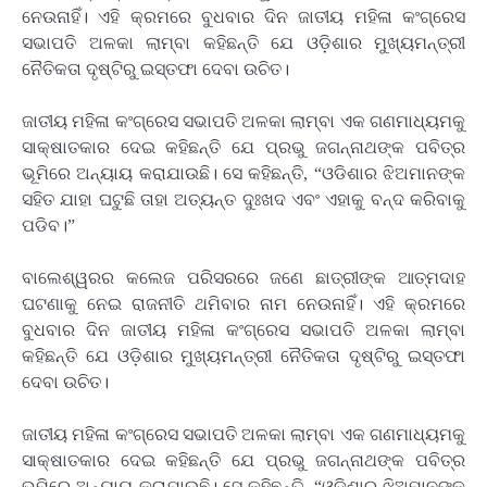
ନେଉନାହିଁ। ଏହି କ୍ରମରେ ବୁଧବାର ଦିନ ଜାତୀୟ ମହିଳା କଂଗ୍ରେସ
ସଭାପତି ଅଳକା ଲାମ୍ବା କହିଛନ୍ତି ଯେ ଓଡ଼ିଶାର ମୁଖ୍ୟମନ୍ତ୍ରୀ
ନୈତିକତା ଦୃଷ୍ଟିରୁ ଇସ୍ତଫା ଦେବା ଉଚିତ।
ଜାତୀୟ ମହିଳା କଂଗ୍ରେସ ସଭାପତି ଅଳକା ଲାମ୍ବା ଏକ ଗଣମାଧ୍ୟମକୁ
ସାକ୍ଷାତକାର ଦେଇ କହିଛନ୍ତି ଯେ ପ୍ରଭୁ ଜଗନ୍ନାଥଙ୍କ ପବିତ୍ର
ଭୂମିରେ ଅନ୍ୟାୟ କରାଯାଉଛି। ସେ କହିଛନ୍ତି, “ଓଡିଶାର ଝିଅମାନଙ୍କ
ସହିତ ଯାହା ଘଟୁଛି ତାହା ଅତ୍ୟନ୍ତ ଦୁଃଖଦ ଏବଂ ଏହାକୁ ବନ୍ଦ କରିବାକୁ
ପଡିବ।”
ବାଲେଶ୍ୱରର କଲେଜ ପରିସରରେ ଜଣେ ଛାତ୍ରୀଙ୍କ ଆତ୍ମଦାହ
ଘଟଣାକୁ ନେଇ ରାଜନୀତି ଥମିବାର ନାମ ନେଉନାହିଁ। ଏହି କ୍ରମରେ
ବୁଧବାର ଦିନ ଜାତୀୟ ମହିଳା କଂଗ୍ରେସ ସଭାପତି ଅଳକା ଲାମ୍ବା
କହିଛନ୍ତି ଯେ ଓଡ଼ିଶାର ମୁଖ୍ୟମନ୍ତ୍ରୀ ନୈତିକତା ଦୃଷ୍ଟିରୁ ଇସ୍ତଫା
ଦେବା ଉଚିତ।
ଜାତୀୟ ମହିଳା କଂଗ୍ରେସ ସଭାପତି ଅଳକା ଲାମ୍ବା ଏକ ଗଣମାଧ୍ୟମକୁ
ସାକ୍ଷାତକାର ଦେଇ କହିଛନ୍ତି ଯେ ପ୍ରଭୁ ଜଗନ୍ନାଥଙ୍କ ପବିତ୍ର
ଭୂମିରେ ଅନ୍ୟାୟ କରାଯାଉଛି। ସେ କହିଛନ୍ତି, “ଓଡିଶାର ଝିଅମାନଙ୍କ