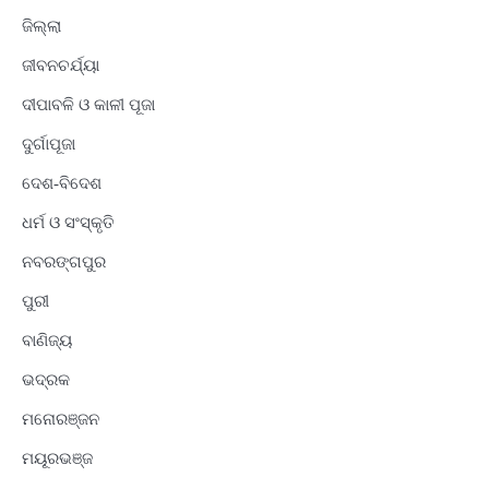
ଜିଲ୍ଲା
ଜୀବନଚର୍ଯ୍ୟା
ଦୀପାବଳି ଓ କାଳୀ ପୂଜା
ଦୁର୍ଗାପୂଜା
ଦେଶ-ବିଦେଶ
ଧର୍ମ ଓ ସଂସ୍କୃତି
ନବରଙ୍ଗପୁର
ପୁରୀ
ବାଣିଜ୍ୟ
ଭଦ୍ରକ
ମନୋରଞ୍ଜନ
ମୟୂରଭଞ୍ଜ