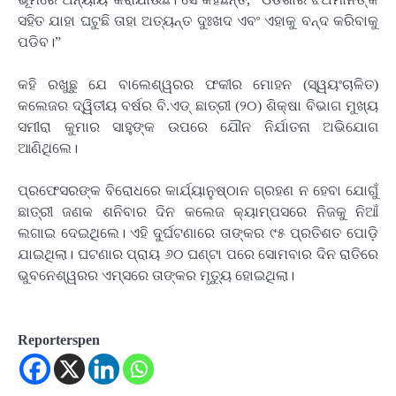
ସହିତ ଯାହା ଘଟୁଛି ତାହା ଅତ୍ୟନ୍ତ ଦୁଃଖଦ ଏବଂ ଏହାକୁ ବନ୍ଦ କରିବାକୁ
ପଡିବ।”
କହି ରଖୁଛୁ ଯେ ବାଲେଶ୍ୱରର ଫକୀର ମୋହନ (ସ୍ୱୟଂଚାଳିତ)
କଲେଜର ଦ୍ୱିତୀୟ ବର୍ଷର ବି.ଏଡ୍ ଛାତ୍ରୀ (୨୦) ଶିକ୍ଷା ବିଭାଗ ମୁଖ୍ୟ
ସମୀରା କୁମାର ସାହୁଙ୍କ ଉପରେ ଯୌନ ନିର୍ଯାତନା ଅଭିଯୋଗ
ଆଣିଥିଲେ।
ପ୍ରଫେସରଙ୍କ ବିରୋଧରେ କାର୍ଯ୍ୟାନୁଷ୍ଠାନ ଗ୍ରହଣ ନ ହେବା ଯୋଗୁଁ
ଛାତ୍ରୀ ଜଣକ ଶନିବାର ଦିନ କଲେଜ କ୍ୟାମ୍ପସରେ ନିଜକୁ ନିଆଁ
ଲଗାଇ ଦେଇଥିଲେ। ଏହି ଦୁର୍ଘଟଣାରେ ତାଙ୍କର ୯୫ ପ୍ରତିଶତ ପୋଡ଼ି
ଯାଇଥିଲା। ଘଟଣାର ପ୍ରାୟ ୬୦ ଘଣ୍ଟା ପରେ ସୋମବାର ଦିନ ରାତିରେ
ଭୁବନେଶ୍ୱରର ଏମ୍ସରେ ତାଙ୍କର ମୃତ୍ୟୁ ହୋଇଥିଲା।
Reporterspen