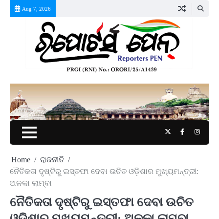
Skip
Aug 7, 2026
to
content
Twitter
Facebook
Instag
Home
ରାଜନୀତି
ନୈତିକତା ଦୃଷ୍ଟିରୁ ଇସ୍ତଫା ଦେବା ଉଚିତ ଓଡ଼ିଶାର ମୁଖ୍ୟମନ୍ତ୍ରୀ:
ଅଳକା ଲାମ୍ବା
ନୈତିକତା ଦୃଷ୍ଟିରୁ ଇସ୍ତଫା ଦେବା ଉଚିତ
ଓଡ଼ିଶାର ମୁଖ୍ୟମନ୍ତ୍ରୀ: ଅଳକା ଲାମ୍ବା