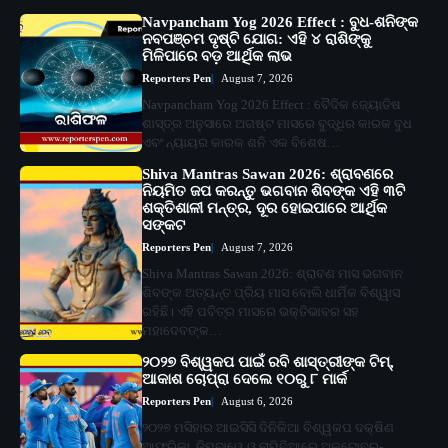
Navpancham Yog 2026 Effect : ବୁଧ-ଶନିଙ୍କ
ନବପଞ୍ଚମ ଦୃଷ୍ଟି ଯୋଗ: ଏହି ୪ ରାଶିଙ୍କୁ
ମିଳିପାରେ ବଡ଼ ଆର୍ଥିକ ଲାଭ
Reporters Pen
August 7, 2026
Navpancham Yog 2026 Effect : ବୈଦିକ ଜ୍ୟୋତିଷ
ଶାସ୍ତ୍ର ଅନୁସାରେ ଅଗଷ୍ଟ ମାସରେ ବୁଦ୍ଧିର କାରକ ବୁଧ
ଏବଂ ନ୍ୟାୟର କାରକ ଶନି ଏକ ବିଶେଷ…
Shiva Mantras Sawan 2026: ଶ୍ରାବଣରେ
ନିୟମିତ ଜପ କରନ୍ତୁ ଭଗବାନ ଶିବଙ୍କ ଏହି ୩ଟି
ଶକ୍ତିଶାଳୀ ମନ୍ତ୍ର, ଦୂର ହୋଇପାରେ ଆର୍ଥିକ
ସଙ୍କଟ
Reporters Pen
August 7, 2026
Shiva Mantras Sawan 2026: ଶ୍ରାବଣ ମାସ ଭଗବାନ
ଶିବଙ୍କ ଅତ୍ୟନ୍ତ ପ୍ରିୟ ମାସ ବୋଲି ଧାର୍ମିକ ବିଶ୍ୱାସ
ରହିଛି। ଏହି ପବିତ୍ର ମାସରେ ଭକ୍ତିଭାବର ସହ
ମହାଦେବଙ୍କ…
୨୦୨୭ ବିଶ୍ୱକପ ପାଇଁ ରବି ଶାସ୍ତ୍ରୀଙ୍କ ଟିମ୍,
ଆକାଶ ଚୋପ୍ରା ଦେଲେ ୧୦ରୁ ୮ ମାର୍କ
Reporters Pen
August 6, 2026
୨୦୨୭ ମସିହାର ଆଇସିସି ଦିନିକିଆ ବିଶ୍ୱକପ ଦକ୍ଷିଣ
ଆଫ୍ରିକା, ଜିମ୍ବାୱେ ଓ ନାମିବିଆରେ ଅକ୍ଟୋବର-