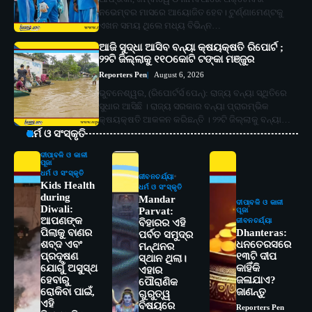
ନଭେମ୍ବର ମାସରେ ଆୟୋଜିତ ହେବ। ଟୁର୍ଣ୍ଣାମେଣ୍ଟକୁ
ଏଖନ ସମୟ ଥିଲେ ମଧ୍ୟ ବିଭିନ୍ନ…
ଆଜି ସୁଦ୍ଧା ଆସିବ ବନ୍ୟା କ୍ଷୟକ୍ଷତି ରିପୋର୍ଟ ;
୨୨ଟି ଜିଲ୍ଲାକୁ ୧୧୦କୋଟି ଟଙ୍କା ମଞ୍ଜୁର
Reporters Pen
August 6, 2026
ଭୁବନେଶ୍ୱର, (ରିପୋର୍ଟର୍ସ ପେନ୍‌): ରାଜ୍ୟ ବନ୍ୟା ସ୍ଥିତିରେ
ସୁଧାର ଆସିଛି । ରାଜ୍ୟ ସରକାର ବନ୍ୟା ପ୍ରାରମ୍ଭିକ
କ୍ଷୟକ୍ଷତି ଆକଳନ କରିଛନ୍ତି । ୨୨ଟି ଜିଲ୍ଲାକୁ ବନ୍ୟା…
ଧର୍ମ ଓ ସଂସ୍କୃତି
ଦୀପାବଳି ଓ କାଳୀ
ପୂଜା
ଧର୍ମ ଓ ସଂସ୍କୃତି
ଜୀବନଚର୍ଯ୍ୟା
Kids Health
ଧର୍ମ ଓ ସଂସ୍କୃତି
during
Mandar
ଦୀପାବଳି ଓ କାଳୀ
Diwali:
Parvat:
ପୂଜା
ଆପଣଙ୍କ
ଜୀବନଚର୍ଯ୍ୟା
ବିହାରର ଏହି
ପିଲାକୁ ବାଣର
Dhanteras:
ପର୍ବତ ସମୁଦ୍ର
ଶବ୍ଦ ଏବଂ
ଧନତେରସରେ
ମନ୍ଥନର
ପ୍ରଦୂଷଣ
୧୩ଟି ଦୀପ
ସ୍ଥାନ ଥିଲା।
ଯୋଗୁଁ ଅସୁସ୍ଥ
କାହିଁକି
ଏହାର
ହେବାରୁ
ଜଳାଯାଏ?
ପୌରାଣିକ
ରୋକିବା ପାଇଁ,
ଜାଣନ୍ତୁ
ଗୁରୁତ୍ୱ
ଏହି
ବିଷୟରେ
Reporters Pen
2