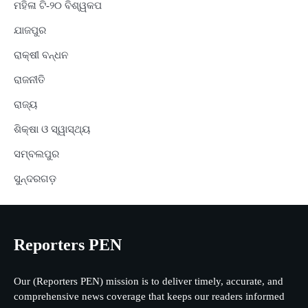
ମହିଳା ଟି-୨୦ ବିଶ୍ୱକପ
ଯାଜପୁର
ରାକ୍ଷୀ ବନ୍ଧନ
ରାଜନୀତି
ରାଜ୍ୟ
ଶିକ୍ଷା ଓ ସ୍ୱାସ୍ଥ୍ୟ
ସମ୍ବଲପୁର
ସୁନ୍ଦରଗଡ଼
Reporters PEN
Our (Reporters PEN) mission is to deliver timely, accurate, and
comprehensive news coverage that keeps our readers informed